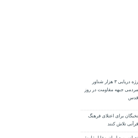
رژه دریایی ۳ هزار شناور
ردمی جبهه مقاومت در روز
دس
خبگان برای اعتلای فرهنگ
رآنی تلاش کنند
صاویر برد ایران مقابل ژاپن|