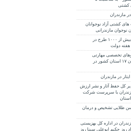
 کشتی
در مازندران
های کشتی آزاد نوجوانان
ن نوجوان مازندرانی
افتتاح و کنگ زنی بیش از ۱۰۰۰ طرح در
 هفته دولت
ره اردوهای تخصصی مهارتی
تابستانه دانش آموزان ۱۷ استان کشور در
یثار در مازندران
ر کل حفظ آثار و نشر ارزش
زندران با سرپرست شرکت
ستان
الگی سن طلایی تشخیص و درمان
ندران در اداره کل بهزیستی
د روز حکیم ابوعلی سینا روز