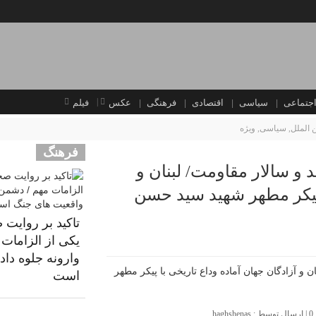
جتماعی
سیاسی
اقتصادی
فرهنگی
عکس
فیلم
ن الملل
,
سیاسی
,
ویژه
فرهنگ
و سالار مقاومت/ لبنان و
 پیکر مطهر شهید سید حسن
تاکید بر روایت 
یکی از الزامات 
وارونه جلوه دا
است
0
| ارسال توسط :
haghshenas