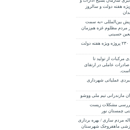
ری سازمان بسیج ادارات و
ویژه هفته دولت و سالروز
دان
پویش بین‌المللی «به سمت
ز مردم مظلوم غزه هم‌زمان
ربعین حسینی
افتتاح و کلنگ زنی ۲۳۰ پروژه ویژه هفته دولت
ی مرکبات از تولید تا
صادرات عاملی در ارتقای
است.
بردی عملیاتی شهرداری
ان مازندرانی تیم ملی ووشو
ررسی مشکلات زیست
ی چمستان نور
ن انتظار ۲۰ ساله مردم ساری / بهره برداری
رزشی ماهفروجک شهرستان