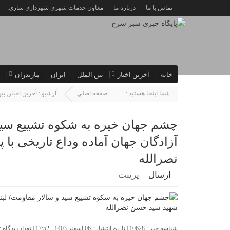
تماس با ما
درباره ما
معاون خدمات شهری شهرداری ساری:
خانه
آخرین اخبار
بین الملل
ایران
مازندران
ا
شما اینجا هستید :
صفحه اصلی
آرشیو :
آخرین اخبار
,
بی
چشم جهان خیره به شکوه تشییع سید 
آزادگان جهان آماده وداع تاریخی با
نصرالله
ارسال
پرینت
شناسه خبر : 10628 | تاریخ انتشار : 06 اسفند 1403 - 17:52 | تعداد دیدگاه :