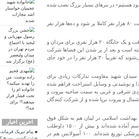
خ
 خود هستیم» در بنرهای بسیار بزرگ نصب شده
خ
انتظار می‌رود که سکوهای استادیوم ورزشی با ظرفیت ۸۰ هزار نفر کاملا پر شود و ده‌ها هزار نفر
ج
ل
شرکت کنندگان در فضاهای مختلف حضور خواهند یافت و یک جایگاه ۲۰ هزار نفری برای مردان و
د
صاص یافته است و بعد از پر شدن این فضاها شرکت
ب
کنندگان به مناطق دیگری از جمله پارکینگ هدایت می‌شوند که تقریباً ۳۰ هزار نفر را در خود جای
م
 سیدان شهید مقاومت تدارکات زیادی برای
ر
ذا و نوشیدنی و وسایل استراحت فراهم شده
ر
ودی شرقی و غربی به سمت ضاحیه بیروت و
ب
مال و بیروت برپا شده و از شرکت کنندگان
ن بهداشت اسلامی در لبنان هم به شکل فوق
اخرین اخبار
العاده برای خدمات دهی به شرکت کنندگان در مراسم آماده شده‌اند و بیش از ۱۵۰۰ داوطلب
پیام تبریک فرماند
شامل امدادگران، پزشکان و پرستاران در ۶۰ چادر پزشکی توزیع شده‌اند. ۱۰۰ آمبولانس هم در