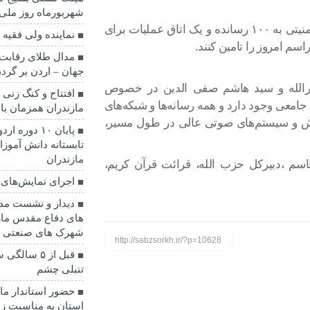
شهریورماه روز ملی
ارتش لبنان هم آمادگی خود را برای انجام تدارکات امنیتی به ۱۰۰ رسانده و یک اتاق عملیات برای
نماينده ولی فقیه 
اسم امروز را تامین کنند.
مدال طلای رقابت 
جهان – اردن بر گرد
صرالله و سید هاشم صفی الدین در خصوص
جامعی وجود دارد و همه رسانه‌ها و شبکه‌های
مازندران همزمان با
ایش و سیستم‌های صوتی عالی در طول مسیر،
پایان ۱۰ دو
مازندران
م ،دبیرکل حزب الله، قرائت قرآن کریم،
اجرای نمایش‌های ا
دیدار و نشست مدی
های دفاع مقدس ما
شهرک های صنعتی ا
http://sabzsorkh.ir/?p=10628
قبل از ۵ س
تنبلی چشم
حضور استاندار ماز
استان به مناسبت زا