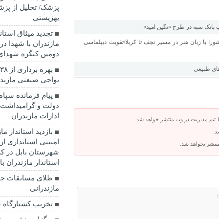
پزشک/ تجلیل از پزش
بهزیستی
انک سپه در طرح «نگین امید»
تجدید میثاق استان
ورا با زبان هنر در مسیر نجف تا کربلا/تقویت دیپلماسی
مازندران با شهدا در
دومین کنگره شهدای
های طبیعی
نواحی صنعتی مازندر
پیام فرمانده سپاه
دولت و گرامیداشت ه
ادارات مازندران
 تیم مدیریت در وب منتشر خواهد شد.
بازدید استاندار م
د.
امنیتی استانداری ا
 منتشر نخواهد شد.
شهرستان بابل در 
استاندار مازندران با
طلای مسابقات جه
مازندرانی
تخربب کشتارگاه س