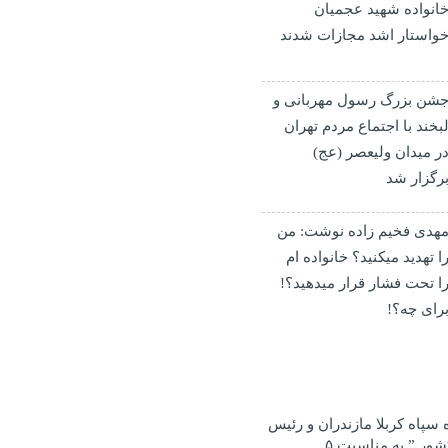
انواده شهید عجمیان
واستار اشد مجازات شدند
شن بزرگ رسول مهربانی و
بخند با اجتماع مردم تهران
ر میدان ولیعصر (عج)
رگزار شد
هدی فخیم زاده نوشت: من
ا تهدید میکنید؟ خانواده ام
ا‌ تحت فشار قرار میدهید؟!
رای چه؟!
ه سپاه کربلا مازندران و رئیس
هیئت کشتی بسیج کشور ” به مناسبت ۵