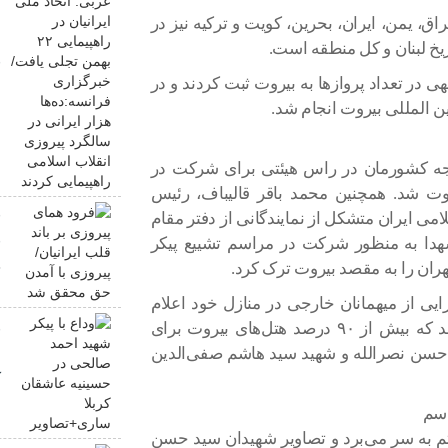
ق، یمن، ایران، بحرین، کویت و ترکیه نیز در
ب
خ لبنان و کل منطقه است.
ف
 در تعداد پروازها به بیروت ثبت کردند و در
س
ا
جه کشورمان در راس هیئتی برای شرکت در
ت شد. همچنین محمد باقر قالیباف، رئیس
ف
 ایران متشکل از نمایندگانی از دفتر مقام
ق
دا به منظور شرکت در مراسم تشییع پیکر
ان را به مقصد بیروت ترک کرد.
ح
رایی از میهمانان خارجی در منازل خود اعلام
و
کرده‌اند. وب سایت‌های خبری لبنان هم گزارش دادند که بیش از ۹۰ درصد هتل‌های بیروت برای
 حسن نصرالله و شهید سید هاشم صفی‌الدین
ص
ک
اسم
م به سر می‌برد و تصاویر شهیدان سید حسن