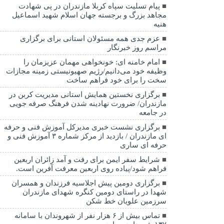
پیام تسلیت سپاه کربلا مازندران در پی شهادت
مجاهد بزرگ و برجسته جهان اسلام شهید اسماعیل
هنیه
عزم جدی همه مسئولان استانی برای برگزاری
مراسم روز خبرنگار
امام خامنه ای: خونخواهی مهمان عزیزمان را
وظیفه خود می‌دانیم/رژیم صهیونیستی زمینه مجازات
سخت را برای خود فراهم ساخت
برگزاری نخستین همایش استانی مدیریت کربن در
مازندران/ ضرورت نهادینه شدن فرهنگ صرفه جویی
در جامعه
برگزاری نشست خبری مدیرکل آموزش فنی و حرفه
ای مازندران / بازدید از مرکز شماره ۳ آموزش فنی و
حرفه ای ساری
شرایط سفر ایمن برای رفت و آمد زائران اربعین
فراهم شود/پیاده روی اربعین معرفت آفرین است.
برگزاری دومین پیش اجلاسیه فرزندان و همسران
شهدا در راستای دومین کنگره شهدای مازندران
سرزمین علویان خط شکن
تماس بیش از ۶ هزار نفر از شهروندان با سامانه