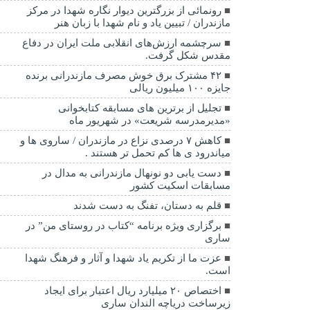
رونمائی از بزرگترین دیوار نگاره شهدا در مرکز
مازندران / تبیین یاد و نام شهدا با زبان هنر
سرچشمه ارزش‌های انقلابی ملت ایران در دفاع
مقدس شکل گرفت.
۴۲ مشترک برق خوش مصرف مازندرانی برنده
جایزه ۱۰۰ میلیون ریالی
تجلیل از برترین های مسابقه کتابخوانی
«مدیرمدرسه شریعت» در شهریور ماه
کاهش ۷ درصدی نزاع در مازندران / ساروی ها و
میاندرود ی ها کم تحمل تر هستند‌ .
دست یابی دو نونهال مازندرانی به مدال در
مسابقات اسکیت کشور
قلم به دستان، تفنگ به دست شدند
برگزاری ویژه برنامه “کتاب در روستای من” در
ساری
عزت ما از تکریم یاد شهدا و آثار و فرهنگ شهدا
است.
اختصاص ۲۰ میلیارد ریال اعتبار برای ایجاد
زیرساخت دریاچه الندان ساری