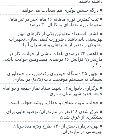
داشته باشند
درگه حسین نوکری هم سعادت می‌خواهد
ثبت کمترین تورم ماهانه ۱۶ ماه اخیر در تیر ماه/
سقوط تورم نقطه‌ای به کانال ۳۰ درصد
کشف استعداد معلولین یکی از کارهای مهم
بهزیستی باید باشد / ضرورت کیفی‌سازی تجهیزات
معلولان و تقدیر از همراهان و همسران آنها
کاهش ۳۴ درصدی تلفات ناشی از حوادث كار در
مازندران/افزایش ۱۶ درصدی مصدومین حوادث ناشی
از کار
تجهیز ۳۵ دستگاه خودروی رفت‌وروب و جمع‌آوری
پسماند به سیستم موقعیت یاب (GPS) در ساری
برگزاری یادواره ۱۲ شهید ستاد نماز جمعه و دو امام
جمعه فقید شهرستان ساری
حجاب، میوه عفاف و عفاف، ریشه حجاب است
غرق شدن ۱۱۸نفر در مازندران/ توصيه هايی برای
پيشگيری از غرق شدن
بهره برداری بیش از ۱۳۰ طرح ویژه مددجویان
بهزیستی در مازندران