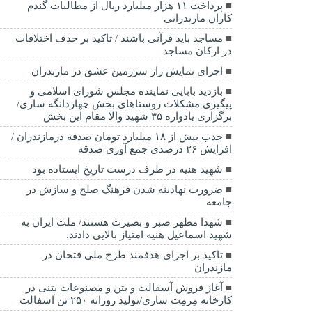
پرداخت ۱۱ هزار میلیارد ریال از مطالبات گندم
کاران مازندرانی
مساجد باید قرآنی باشند / تاکید بر حذف اختلافات
در ارکان مساجد
اجرای نمایش راز سرزمین عشق در مازندران
بازدید بابایی نماینده مجلس شورای اسلامی و
پیگیری مشکلات روستاهای بخش چهاردانگه ساری/
برگزاری یادواره ۳۵ شهید والا مقام این بخش
جذب بیش از ۱۸ میلیارد تومان صدقه درمازندران /
افزایش ۲۶ درصدی جمع آوری صدقه
شهید هنیه در طرف درست تاریخ ایستاده بود
ضرورت نهادینه شدن فرهنگ صلح و سازش در
جامعه
شهدا مظهر صبر و بصیرت هستند/ ملت ایران به
شهید اسماعیل هنیه امتیاز بالایی دادند.
تاکید بر اجرای هدفمند طرح ملی فتحان در
مازندران
آغاز فروش آسفالت و بتن و مصنوعات بتنی در
کارخانه مِرمِت ساری/تولید روزانه ۲۵۰ تن آسفالت