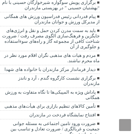
برگزاری پویش سوگواره شیرخوارگان حسینی با نام
“بهشتیان حسینی ” در بهزیستی مازندران
پیام قدردانی رئیس فدراسیون ورزش های همگانی
از مدیرکل ورزش و جوانان مازندران
باید به سمت مدرن کردن حمل و نقل و انرژی‌های
جایگزین و فرهنگ‌سازی الگوی مصرف رفت / ضرورت
شناخت کافی از مجموعه گاز و راه‌های سوءاستفاده
و جلوگیری از آن
مردم و هیات های مذهبی نگران اقلام مورد نظر در
ماه محرم نباشند.
دیدار فرماندار مرکز مازندران با خانواده های شهدا
برگزاری نشست کارگروه گندم ، آرد و ناندز
مازندران
پاداش ویژه به المپیکی‌ها تا نگاه متفاوت به ورزش
همگانی
تأمین کالاهای تنظیم بازاری برای هیأت‌های مذهبی
افتتاح نمایشگاه فردخت در مازندران
ضرورت ورود تامین اجتماعی به مسئله جوانی
جمعیت و غربالگری / ضرورت تعادل و تناسب بین