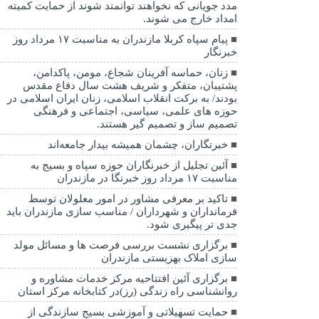
مدد جویانی که نخواهند توانمند شوند از حمایت کمیته
امداد خارج می شوند.
پیام سپاه کربلا مازندران به مناسبت ۱۷ مرداد روز
خبرنگار
زنان، حماسه آفرینان شجاع، مومن، پاکدامن،
پشتیبان، متفکر و شریف هشت سال دفاع مقدس
بودند/ به برکت انقلاب اسلامی، زنان ایران اسلامی در
حوزه های علمی، سیاسی، اجتماعی و فرهنگی
تصمیم ساز و تصمیم گیر هستند.
خبرنگاران، چشمان همیشه بیدار جامعه‌اند
آئین تجلیل از خبرنگاران حوزه سپاه و بسیج به
مناسبت ۱۷ مرداد روز خبرنگا در مازندران
تاکید بر معرفی مشاور در امور معلولان توسط
فرمانداران و شهرداران / مناسب سازی مازندران باید
جدی تر پیگیری شود.
برگزاری نشست بررسی فرصت ها و مسائل مولد
سازی املاک بهزیستی مازندران
برگزاری آئین افتتاحیه مرکز خدمات مشاوره و
روانشناسی راه زندگی (رز)در کتابخانه مرکز استان
حمایت تسهیلاتی و آموزشی بسیج سازندگی از