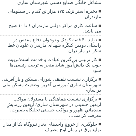
مشاغل خانگی صنایع دستی شهرستان ساری
ذخیره استراتژیک ۱۷۵ هزار تن گندم در سیلوهای
مازندران
ساعت کاری مراکز دولتی مازندران ۶ تا ۱۰ صبح
می باشد.
تولید ۴۰ قصه کودک و نوجوان دفاع مقدس در
راستای دومین کنگره شهدای مازندران علویان خط
شکن در مازندران
کار تربیتی بزرگترین عبادت و خدمت است/تربیت
خوب یک دانش‌آموز شاید منجر به تربیت رئیسی‌ها
شود.
برگزاری ‌نشست تلفیقی شورای مسکن و باز آفرینی
شهرستان ساری / بررسی آخرین وضعیت مسکن ملی
در ساری
برگزاری نشست هماهنگی با مسئولان مواکب
اربعین حسینی در شهرستان ساری/ اربعین رزمایشِ
مقدماتیِ ظهور و مواکب حسینی تجلیگاه بصیرت،
معرفت کرامت…
جلوگیری از خروج واحدهای بخار نیروگاه نکا از مدار
تولید برق در زمان اوج مصرف