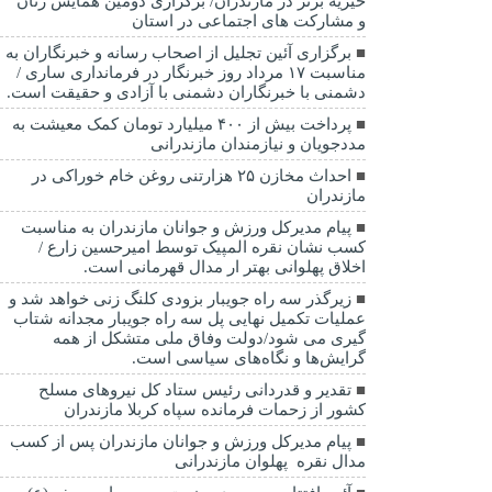
خیریه برتر در مازندران/ برگزاری دومین همایش زنان
و مشارکت های اجتماعی در استان
برگزاری آئین تجلیل از اصحاب رسانه و خبرنگاران به
مناسبت ۱۷ مرداد روز خبرنگار در فرمانداری ساری /
دشمنی با خبرنگاران دشمنی با آزادی و حقیقت است.
پرداخت بیش از ۴۰۰ میلیارد تومان کمک معیشت به
مددجویان و نیازمندان مازندرانی
احداث مخازن ۲۵ هزارتنی روغن خام خوراکی در
مازندران
پیام مدیرکل ورزش و جوانان مازندران به مناسبت
کسب نشان نقره المپیک توسط امیرحسین زارع /
اخلاق پهلوانی بهتر ار مدال قهرمانی است.
زیرگذر سه راه جویبار بزودی کلنگ زنی خواهد شد و
عملیات تکمیل نهایی پل سه راه جویبار مجدانه شتاب
گیری می شود/دولت وفاق ملی متشکل از همه
گرایش‌ها و نگاه‌های سیاسی است.
تقدیر و قدردانی رئیس ستاد کل نیرو‌های مسلح
کشور از زحمات فرمانده سپاه کربلا مازندران
پیام مدیرکل ورزش و جوانان مازندران پس از کسب
مدال نقره پهلوان مازندرانی