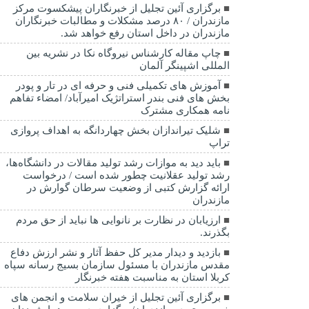
برگزاری آئین تجلیل از خبرنگاران پیشکسوت مرکز
مازندران / ۸۰ درصد مشکلات و مطالبات خبرنگاران
مازندران در داخل استان رفع خواهد شد.
چاپ مقاله کارشناس نيروگاه نكا در نشریه بین
المللی اشپینگر آلمان
آموزش های تکمیلی فنی و حرفه ای در تار و پودر
بخش های فنی بندر استراتژیک امیرآباد/ امضاء تفاهم
نامه همکاری مشترک
شلیک تیراندازان بخش چهاردانگه به اهداف پروازی
تراپ
باید دید به موازات رشد تولید مقالات در دانشگاه‌ها،
رشد تولید عقلانیت چطور شده است / درخواست
ارائه گزارش کتبی از وضعیت سرطان گوارش در
مازندران
ارزیابان در نظارت بر نانوایی ها نباید از حق مردم
بگذرند.
بازدید و دیدار مدیر کل حفظ آثار و نشر ارزش دفاع
مقدس مازندران با مسئول سازمان بسیج رسانه سپاه
کربلا استان به مناسبت هفته خبرنگار
برگزاری آئین تجلیل از خیران سلامت و انجمن های