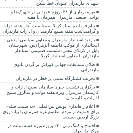
شهدای مازندران علویان خط شکن
بهره برداری از ۳۸ بروژه عمرانی در شهرک‌ها و
نواحی صنعتی مازندران همزمان با هفته
پیام فرمانده سپاه کربلا به مناسبت آغاز هفته دولت
و گرامیداشت هفته بسیج کارمندان و ادارات مازندران
بازدید استاندار مازندران و معاون سیاسی امنیتی
استانداری از موکب فاطمه الزهرا (س) شهرستان
بابل در کربلای معلی/ نشست صمیمی استاندار
مازندران با معاون استاندار کربلا
طلای مسابقات جهانی کوراش بر گردن بانوی
مازندرانی
تخربب کشتارگاه سنتی پر خطر در مازندران
برگزاری نشست خبری سازمان بسیج ادارات و
کارمندان مازندران ویژه هفته دولت و سالروز بسیج
ادارات و کارمندان
اعلام راه‌اندازی پویش بین‌المللی «به سمت قبله»
برای حمایت از مردم مظلوم غزه هم‌زمان با پیاده‌روی
بزرگ اربعین حسینی
افتتاح و کلنگ زنی ۲۳۰ پروژه ویژه هفته دولت در
مرکز مازندران