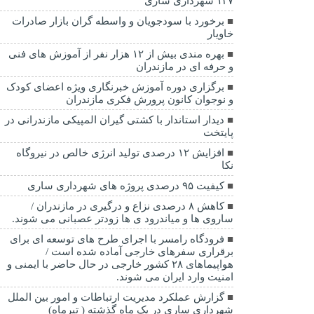
۱۳۷ شهرداری ساری
برخورد با سودجویان و واسطه گران بازار صادرات
خاویار
بهره مندی بیش از ۱۲ هزار نفر از آموزش های فنی
و حرفه ای در مازندران
برگزاری دوره آموزش خبرنگاری ویژه اعضای کودک
و نوجوان کانون پرورش فکری مازندران
دیدار استاندار با کشتی گیران المپیکی مازندرانی در
پایتخت
افزایش ۱۲ درصدی تولید انرژی خالص در نیروگاه
نکا
کیفیت ۹۵ درصدی پروژه های شهرداری ساری
کاهش ۸ درصدی نزاع و درگیری در مازندران /
ساروی ها و میاندرود ی ها زودتر عصبانی می شوند.
فرودگاه رامسر با اجرای طرح های توسعه ای برای
برقراری سفرهای خارجی آماده شده است /
هواپیماهای ۲۸ کشور خارجی در حال حاضر با ایمنی و
امنیت وارد ایران می شوند.
گزارش عملکرد مدیریت ارتباطات و امور بین الملل
شهرداری ساری در یک ماه گذشته ( تیرماه)