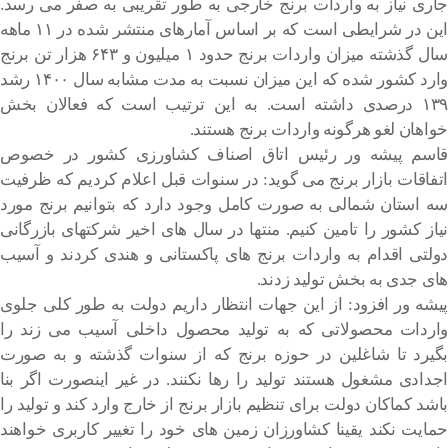
جاری نیاز به واردات برنج خارجی به طور تقریبی به صفر می رسد.
این در شرایطی است که بر اساس آمارهای منتشر شده در ۱۱ ماهه
سال گذشته میزان واردات برنج حدود ۱ میلیون و ۶۴۳ هزار تن برنج
وارد کشور شده که این میزان نسبت به مدت مشابه سال ۱۴۰۰ رشد
۱۳۹ درصدی داشته است. به این ترتیب است که فعالان بخش
خواهان لغو هرگونه واردات برنج هستند.
قاسم پیشه ور رئیس اتاق اصناف کشاورزی کشور در خصوص
اتفاقات بازار برنج می گوید: در سنوات قبل اعلام کردیم که ظرفیت
سه استان شمالی به صورت کامل وجود دارد که بتوانیم برنج مورد
نیاز کشور را تامین کنیم. منتها در سال های اخیر شرکتهای بازرگانی
دولتی اقدام به واردات برنج های پاکستانی و هندی کردند و آسیب
های جدی به بخش تولید زدند.
پیشه ور افزود: از این جهات انتظار داریم دولت به طور کلی جلوی
واردات محصولاتی که به تولید محصول داخلی آسیب می زند را
بگیرد تا شاغلین در حوزه برنج که از سنوات گذشته و به صورت
اجدادی مشغول هستند تولید را رها نکنند. در غیر اینصورت اگر بنا
باشد کماکان دولت برای تنظیم بازار برنج از خارج وارد کند و تولید را
حمایت نکند یقینا کشاورزان زمین های خود را تغییر کاربری خواهند