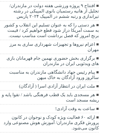
افتتاح ۹ پروژه ورزشی هفته دولت در مازندران/
تجلیل از هانیه رستمیان بانوی المپیکی در رشته
تیراندازی و رتبه ششم در المپیک ۲۰۲۴ پاربس
هر دستی را که به عنوان تسلیم این انقلاب و کشور
به سمت آمريکا دراز شود قطع خواهیم کرد / قیمت
برنج امروز که فصل برداشت است مناسب نیست.
اعزام نیروها و تجهیزات شهرداری ساری به مرز
مهران
برگزاری بخش حضوری نهمین جام قهرمانان بازی
های ویدئویی ایران در مازندران
پیام رئیس جهاد دانشگاهی مازندران به مناسبت
سالروز ورود آزادگان به خاک میهن
ملت ایران در انتظار آزادی اسرا ( آزادگان)
هر مسجدی باید یک قطب فرهنگی باشد / تقوا پایه و
ریشه مسجد است
ساعت به وقت آزادی!
ارائه ۶۰ فعالیت ویژه کودک و نوجوان در کانون
پرورش فکری مازندران/ آموزش هوش مصنوعی وارد
کانون می‌شود.