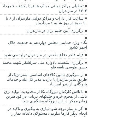
تعطیلی مراکز دولتی و بانک ها فردا یکشنبه ۷ مرداد
۱۴۰۳ در مازندران
ساعت کار ادارات و مراکز دولتی مازندران از ۶ تا
۱۰ صبح در روز شنبه ۶ مردادماه
برگزاری آئین حلیم پزان در مازندران
نگاه ویژه حمایتی مجلس دوازدهم به جمعیت هلال
احمر کشور
فیلم فاخر دفاع مقدس در مازندران تولید می شود
برگزاری نشست یادواره ملی سرلشکر شهید محمد
حسن طوسی نابغه فاو
از سرگیری تامین کالاهای اساسی استراتژیک از
طریق بنادر مازندران/ بازدید مدیر کل غله و خدمات
بازرگانی از بندر امیرآباد
با تلاش کارکنان نیروگاه نکا از محدودیت تولید برق
ناشی از هجوم خزه و جلبکهای دریایی در کوتاهترین
زمان ممکن در این نیروگاه پیشگیری شد.
اگر به نماز توجه شود نیازی به پیگیری و تاکید در
انجام دیگر کارها نداریم / مسئولان دغدغه نماز را