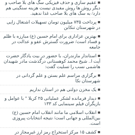
عقیم سازی و حذف فیزیکی سگ های بلا صاحب و
دیگر روش ها روش مفیدی نیست هزینه سنگینی هم
دارد/ به سگ های بلا صاحب غذا ندهید.
پرداخت ۷۳۵ میلیون تومان تسهیلات اشتغال زایی
در شهرستان تنکابن
بهترین عزاداری برای امام حسین (ع) مبارزه با ظلم
و فساد است/ ضرورت گسترش عفو و عدالت در
جامعه
استاندار مازندران، با حضور در بیت یادگار حضرت
آیت ا.. شیخ محمد کوهستانی درگذشت مادر شهیدان
هاشمی نسب را تسلیت گفت:
برگزاری مراسم علم بستن و علم گردانی در
شهرستان نکا
یک مخزن دولتی هم در استان نداریم
دیدار فرمانده لشکر عملیاتی ۲۵ کربلا ” با عوامل و
بازیگران فیلم سینمایی کد ۱۳۳
انقلاب اسلامی ما مانند انقلاب امام حسین (ع)
بین‌المللی و جهانی است/ نتیجه انتخابات پیروزی
است.
کشف ۱۵ مرکز استخراج رمز ارز غیرمجاز در