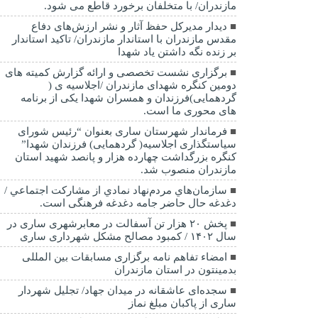
مازندران/ با متخلفان برخورد قاطع می شود.
دیدار مدیرکل حفظ آثار و نشر ارزش‌های دفاع
مقدس مازندران با استاندار مازندران/ تاکید استاندار
بر زنده نگه داشتن یاد شهدا
برگزاری نشست تخصصی و ارائه گزارش کمیته های
دومین کنگره شهدای مازندران /اجلاسیه ی (
گردهمایی)فرزندان و همسران شهدا یکی از برنامه
های محوری ما است.
فرماندار شهرستان ساری بعنوان “رئیس شورای
سیاستگذاری اجلاسیه( گردهمایی) فرزندان شهدا”
کنگره بزرگداشت چهارده هزار و پانصد شهید استان
مازندران منصوب شد.
سازمان‌هاي مردم‌نهاد نمادي از مشاركت اجتماعي /
دغدغه حال حاضر جامه دغدغه فرهنگی است.
پخش ۲۰ هزار تن آسفالت در معابرشهری ساری در
سال ۱۴۰۲ / کمبود مصالح مشکل شهرداری ساری
امضاء تفاهم نامه برگزاری مسابقات بین المللی
بدمینتون در استان مازندران
سجده‌ای عاشقانه در میدان جهاد/ تجلیل شهردار
ساری از پاکبان مبلغ نماز