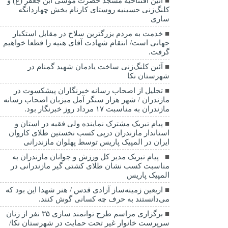
آئین افتتاحیه مسجد حضرت موسی ابن جعفر (ع) و
کلنگ‌زنی حسینیه روستای کارنام بخش چهاردانگه
ساری
خدمت به مردم بزرگترین سلاح در مقابل استکبار
جهانی است/ انتقام شهادت آقای هنیه را قطعا خواهیم
گرفت.
آئین کلنگ‌زنی ساخت یادمان شهید گمنام در
شهرستان نکا
تجلیل از اصحاب رسانه خبرنگاران پیشکسوت در
مازندران / شهر هزار سنگر آمل میزبان اصحاب رسانه
مازندران به مناسبت ۱۷ مرداد روز خبرنگار بود.
پیام تبریک مشترک نماینده ولی فقیه در استان و
استاندار مازندران درپی کسب نخستین طلای کاروان
ایران در المپیک پاریس توسط پهلوان مازندرانی
‍ ‍ پیام تبریک مدیر کل ورزش و جوانان مازندران به
مناسبت کسب نشان طلای کشتی گیر مازندرانی در
المپیک پاریس
اربعین زمینه‌ساز آزادی قدس / هنر شهدا این بود که
می‌دانستند به حرف چه کسانی گوش کنند.
برگزاری مراسم طرح توانمند سازی ۳۵ نفر از زنان
سرپرست خانوار غیر تحت حمایت در شهرستان نکا/