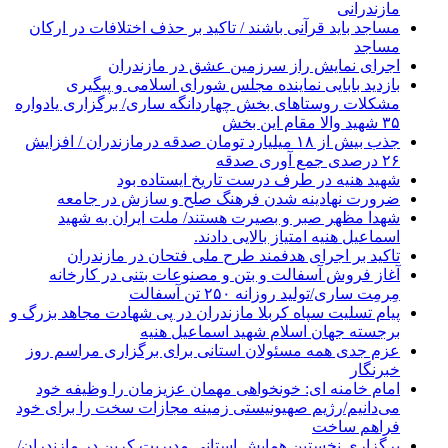
مازندرانی
مساجد باید قرآنی باشند / تاکید بر حذف اختلافات در ارکان
مساجد
اجرای نمایش راز سرزمین عشق در مازندران
بازدید بابایی نماینده مجلس شورای اسلامی و پیگیری
مشکلات روستاهای بخش چهاردانگه ساری/ برگزاری یادواره
۳۵ شهید والا مقام این بخش
جذب بیش از ۱۸ میلیارد تومان صدقه درمازندران / افزایش
۲۶ درصدی جمع آوری صدقه
شهید هنیه در طرف درست تاریخ ایستاده بود
ضرورت نهادینه شدن فرهنگ صلح و سازش در جامعه
شهدا مظهر صبر و بصیرت هستند/ ملت ایران به شهید
اسماعیل هنیه امتیاز بالایی دادند.
تاکید بر اجرای هدفمند طرح ملی فتحان در مازندران
آغاز فروش آسفالت و بتن و مصنوعات بتنی در کارخانه
مِرمِت ساری/تولید روزانه ۲۵۰ تن آسفالت
پیام تسلیت سپاه کربلا مازندران در پی شهادت مجاهد بزرگ و
برجسته جهان اسلام شهید اسماعیل هنیه
عزم جدی همه مسئولان استانی برای برگزاری مراسم روز
خبرنگار
امام خامنه ای: خونخواهی مهمان عزیزمان را وظیفه خود
می‌دانیم/رژیم صهیونیستی زمینه مجازات سخت را برای خود
فراهم ساخت
برگزاری نخستین همایش استانی مدیریت کربن در مازندران/