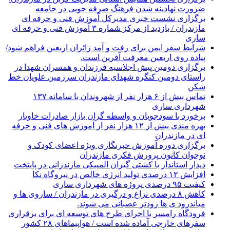
ضرورت نهادینه شدن فرهنگ صرفه جویی در جامعه
برگزاری نشست خبری مدیرکل آموزش فنی و حرفه ای
مازندران / بازدید از مرکز شماره ۳ آموزش فنی و حرفه ای
ساری
شرایط سفر ایمن برای رفت و آمد زائران اربعین فراهم شود/
پیاده روی اربعین معرفت آفرین است.
برگزاری دومین پیش اجلاسیه فرزندان و همسران شهدا در
راستای دومین کنگره شهدای مازندران سرزمین علویان خط
شکن
تماس بیش از ۶ هزار نفر از شهروندان با سامانه ۱۳۷
شهرداری ساری
برخورد با سودجویان و واسطه گران بازار صادرات خاویار
بهره مندی بیش از ۱۲ هزار نفر از آموزش های فنی و حرفه
ای در مازندران
برگزاری دوره آموزش خبرنگاری ویژه اعضای کودک و
نوجوان کانون پرورش فکری مازندران
دیدار استاندار با کشتی گیران المپیکی مازندرانی در پایتخت
افزایش ۱۲ درصدی تولید انرژی خالص در نیروگاه نکا
کیفیت ۹۵ درصدی پروژه های شهرداری ساری
کاهش ۸ درصدی نزاع و درگیری در مازندران / ساروی ها و
میاندرود ی ها زودتر عصبانی می شوند.
فرودگاه رامسر با اجرای طرح های توسعه ای برای برقراری
سفرهای خارجی آماده شده است / هواپیماهای ۲۸ کشور