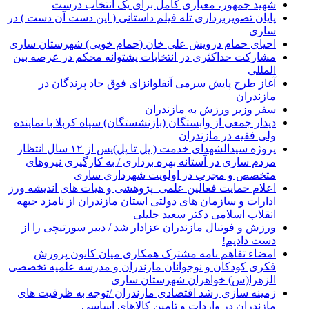
شهید جمهور، معیاری کامل برای یک انتخاب درست
پایان تصویربرداری تله فیلم داستانی ( این دست آن دست ) در
ساری
احیای حمام درویش علی خان (حمام خویی) شهرستان ساری
مشارکت حداکثری در انتخابات پشتوانه محکم در عرصه بین
المللی
آغاز طرح پایش سرمی آنفلوانزای فوق حاد پرندگان در
مازندران
سفر وزیر ورزش به مازندران
دیدار جمعی از وابستگان (بازنشستگان) سپاه کربلا با نماینده
ولی فقیه در مازندران
پروژه سیدالشهدای خدمت ( پل تا پل)پس از ۱۲ سال انتظار
مردم ساری در آستانه بهره برداری / به کارگیری نیروهای
متخصص و مجرب در اولویت شهرداری ساری
اعلام حمایت فعالین علمی_پژوهشی و هیات های اندیشه ورز
ادارات و سازمان های دولتی استان مازندران از نامزد جبهه
انقلاب اسلامی دکتر سعید جلیلی
ورزش و فوتبال مازندران عزادار شد / دبیر سورتیچی را از
دست دادیم!
امضاء تفاهم نامه مشترک همکاری میان کانون پرورش
فکری کودکان و نوجوانان مازندران و مدرسه علمیه تخصصی
الزهرا(س) خواهران شهرستان ساری
زمینه سازی رشد اقتصادی مازندران /توجه به ظرفیت های
مازندران در واردات و تامین کالاهای اساسی