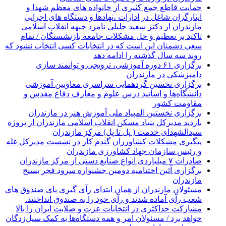
حمایت قاطع جمع کثیری از خانواده های معظم شهدا و
ایثارگران شاغل در ادارات ،نهادها و دستگاه های اجرایی
مازندران از دکتر سعید جلیلی نامزد جبهه انقلاب اسلامی
تاکید بر تعظیم و حل مشکلات جامعه بازنشستگان / تمام
سعی دشمنان این است که در انتخابات کسی انتخاب نشود که
روند سه سال گذشته را ادامه دهد
برگزاری ۶۱ دوره آموزشی، ترویجی و توانمند سازی
دامپزشکی در مازندران
برگزاری نخسین گردهمایی سراسری معاونین آموزشی
دانشگاه‌ها و اساتید درس علوم و معارف دفاع مقدس و
مقاومت کشور
برگزاری نخستین المپیاد ملی آموزش هنر در مازندران
بازدید مدیرکل بنیاد مسکن انقلاب اسلامی مازندران از پروژه
سیدالشهدای خدمت ( پل تا پل) مرکز مازندران
پیگیری مشکلات کشاورزان گندم کار در نشست مدیرکل غله
و رئیس سازمان جهاد کشاورزی مازندران
صادرات ۷ میلیاردی انواع صنایع دستی از مرکز مازندران
برگزاری آئین اختتامیه دومین جشنواره سرود فجر بسیج
مازندران
مسئولان مازندران از همان ابتدای رآی گیری پای صندوق های
شعب رآی آماده شدند و رآی خود را به صندوق انداختند.
مشارکت حداکثری در انتخابات عزت و صلابت ایران را بالا
خواهد برد / مسئولان امر و همه دستگاه‌ها به کمک سیل‌زدگان