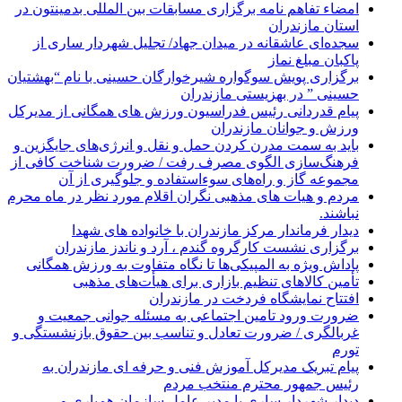
امضاء تفاهم نامه برگزاری مسابقات بین المللی بدمینتون در
استان مازندران
سجده‌ای عاشقانه در میدان جهاد/ تجلیل شهردار ساری از
پاکبان مبلغ نماز
برگزاری پویش سوگواره شیرخوارگان حسینی با نام “بهشتیان
حسینی ” در بهزیستی مازندران
پیام قدردانی رئیس فدراسیون ورزش های همگانی از مدیرکل
ورزش و جوانان مازندران
باید به سمت مدرن کردن حمل و نقل و انرژی‌های جایگزین و
فرهنگ‌سازی الگوی مصرف رفت / ضرورت شناخت کافی از
مجموعه گاز و راه‌های سوءاستفاده و جلوگیری از آن
مردم و هیات های مذهبی نگران اقلام مورد نظر در ماه محرم
نباشند.
دیدار فرماندار مرکز مازندران با خانواده های شهدا
برگزاری نشست کارگروه گندم ، آرد و ناندز مازندران
پاداش ویژه به المپیکی‌ها تا نگاه متفاوت به ورزش همگانی
تأمین کالاهای تنظیم بازاری برای هیأت‌های مذهبی
افتتاح نمایشگاه فردخت در مازندران
ضرورت ورود تامین اجتماعی به مسئله جوانی جمعیت و
غربالگری / ضرورت تعادل و تناسب بین حقوق بازنشستگی و
تورم
پیام تبریک مدیرکل آموزش فنی و حرفه ای مازندران به
رئیس جمهور محترم منتخب مردم
دیدار شهردار ساری با مدیر عامل سازمان همیاری و