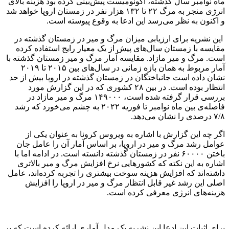
ماه نوامبر سال گذشته، اکونومیست پیش‌بینی کرده بود هزینه بالای
انرژی منجر به مرگ ۲۲ تا ۱۳۲ هزار نفر در زمستان اروپا خواهد شد
و اکنون به نظر می‌رسد این ادعا به وقوع پیوسته است.
این نشریه برای ارزیابی میزان مرگ و میر در زمستان گذشته در
مقایسه با زمستان سال‌های پیش از یک معیار رایج استفاده کرده
است. مرگ و میر مازاد. مقایسه آمار مرگ و میر زمستان گذشته با
آمار مربوط به همان بازه زمانی در سال‌های بین ۲۰۱۵ تا ۲۰۱۹
نشان داده است جانباختگان در زمستان گذشته در اروپا بیش از حد
انتظار بوده است. در بین ۲۸ کشوری که در این گزارش مورد
بررسی قرار گرفته شده است، ۱۴۹۰۰۰ مرگ و میر مازاد در
فاصله‌ی بین ماه نوامبر تا فوریه ۲۰۲۲ به چشم می‌خورد که رشد
۷/۸ درصدی را نشان می‌دهد.
اگر چه این گزارش با اشاره به ویروس کرونا به عنوان یکی از
عوامل رشد مرگ و میر در اروپا، بر اساس آمار آن را عامل جان
باختن ۶۰۰۰۰ نفر در زمستان گذشته دانسته است. در ادامه اما با
اشاره به این نکته که کشورهایی نرخ افزایش مرگ و میر بالاتری
داشته‌اند که افزایش هزینه سوخت بیشتری را تجربه کرده‌اند، عامل
اصلی این رشد غیر قابل انتظار مرگ و میر در اروپا را افزایش
هزینه‌های انرژی معرفی کرده است.
برای اثبات این ادعا این نشریه یک مدل آماری ارائه کرده است‌ که بر