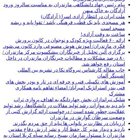
پیام رئیس جهاد دانشگاهی مازندران به مناسبت سالروز ورود
آزادگان به خاک میهن
ملت ایران در انتظار آزادی اسرا ( آزادگان)
هر مسجدی باید یک قطب فرهنگی باشد / تقوا پایه و ریشه
مسجد است
ساعت به وقت آزادی!
ارائه ۶۰ فعالیت ویژه کودک و نوجوان در کانون پرورش
فکری مازندران/ آموزش هوش مصنوعی وارد کانون می‌شود.
برگزاری آئین تجلیل از خبرنگاران پیشکسوت مرکز مازندران /
۸۰ درصد مشکلات و مطالبات خبرنگاران مازندران در داخل
استان رفع خواهد شد.
چاپ مقاله کارشناس نيروگاه نكا در نشریه بین المللی
اشپینگر آلمان
آموزش های تکمیلی فنی و حرفه ای در تار و پودر بخش های
فنی بندر استراتژیک امیرآباد/ امضاء تفاهم نامه همکاری
مشترک
شلیک تیراندازان بخش چهاردانگه به اهداف پروازی تراپ
باید دید به موازات رشد تولید مقالات در دانشگاه‌ها، رشد تولید
عقلانیت چطور شده است / درخواست ارائه گزارش کتبی از
وضعیت سرطان گوارش در مازندران
ارزیابان در نظارت بر نانوایی ها نباید از حق مردم بگذرند.
بازدید و دیدار مدیر کل حفظ آثار و نشر ارزش دفاع مقدس
مازندران با مسئول سازمان بسیج رسانه سپاه کربلا استان به