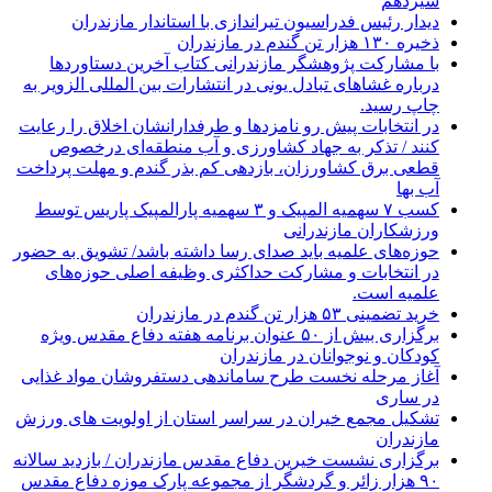
سیزدهم
دیدار رئیس فدراسیون تیراندازی با استاندار مازندران
ذخیره ۱۳۰ هزار تن گندم در مازندران
با مشارکت پژوهشگر مازندرانی كتاب آخرین دستاوردها
درباره غشاهای تبادل یونی در انتشارات بین المللی الزویر به
چاپ رسید.
در انتخابات پیش رو نامزدها و طرفدارانشان اخلاق را رعایت
کنند / تذکر به جهاد کشاورزی و آب منطقه‌ای درخصوص
قطعی برق کشاورزان، بازدهی کم بذر گندم و مهلت پرداخت
آب بها
کسب ۷ سهمیه المپیک و ۳ سهمیه پارالمپیک پاریس توسط
ورزشکاران مازندرانی
حوزه‌های علمیه باید صدای رسا داشته باشد/ تشویق به حضور
در انتخابات و مشارکت حداکثری وظیفه اصلی حوزه‌های
علمیه است.
خرید تضمینی ۵۳ هزار تن گندم در مازندران
برگزاری بیش از ۵۰ عنوان برنامه هفته دفاع مقدس ویژه
کودکان و نوجوانان در مازندران
آغاز مرحله نخست طرح ساماندهی دستفروشان مواد غذایی
در ساری
تشکیل مجمع خیران در سراسر استان از اولویت های ورزش
مازندران
برگزاری نشست خیرین دفاع مقدس مازندران / بازدید سالانه
۹۰ هزار زائر و گردشگر از مجموعه پارک موزه دفاع مقدس