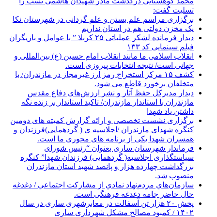
محمد کوهستانی درگذشت مادر شهیدان هاشمی نسب را
تسلیت گفت:
برگزاری مراسم علم بستن و علم گردانی در شهرستان نکا
یک مخزن دولتی هم در استان نداریم
دیدار فرمانده لشکر عملیاتی ۲۵ کربلا ” با عوامل و بازیگران
فیلم سینمایی کد ۱۳۳
انقلاب اسلامی ما مانند انقلاب امام حسین (ع) بین‌المللی و
جهانی است/ نتیجه انتخابات پیروزی است.
کشف ۱۵ مرکز استخراج رمز ارز غیرمجاز در مازندران/ با
متخلفان برخورد قاطع می شود.
دیدار مدیرکل حفظ آثار و نشر ارزش‌های دفاع مقدس
مازندران با استاندار مازندران/ تاکید استاندار بر زنده نگه
داشتن یاد شهدا
برگزاری نشست تخصصی و ارائه گزارش کمیته های دومین
کنگره شهدای مازندران /اجلاسیه ی ( گردهمایی)فرزندان و
همسران شهدا یکی از برنامه های محوری ما است.
فرماندار شهرستان ساری بعنوان “رئیس شورای
سیاستگذاری اجلاسیه( گردهمایی) فرزندان شهدا” کنگره
بزرگداشت چهارده هزار و پانصد شهید استان مازندران
منصوب شد.
سازمان‌هاي مردم‌نهاد نمادي از مشاركت اجتماعي / دغدغه
حال حاضر جامه دغدغه فرهنگی است.
پخش ۲۰ هزار تن آسفالت در معابرشهری ساری در سال
۱۴۰۲ / کمبود مصالح مشکل شهرداری ساری