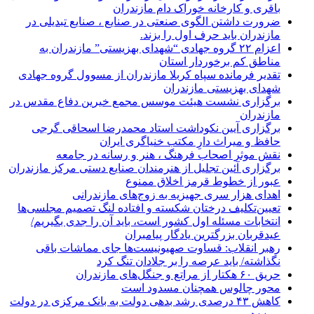
باقری و کارخانه خوراک دام مازندران
ضرورت داشتن الگوی صنعتی در صنایع ، صنایع تبدیلی در
مازندران باید حرف اول را بزند.
اعزام ۲۲ گروه جهادی “شهدای بهزیستی” مازندران به
مناطق کم برخوردار استان
تقدیر فرمانده سپاه کربلا مازندران از مسوول گروه جهادی
شهدای بهزیستی مازندران
برگزاری نشست هیئت موسس مجمع خیرین دفاع مقدس در
مازندران
برگزاری آیین نکوداشت استاد محمدرضا اسحاقی گرجی
حافظ و میراث دارِ مکتب خنیاگری ایران
نقش موثر اصحاب فرهنگ ، هنر و رسانه در جامعه
برگزاری آئین تجلیل از هنرمندان صنایع دستی مرکز مازندران
عبور از خطوط قرمز اخلاق ممنوع
اهدای هزار سری جهیزیه به زوج‌های مازندرانی
تعیین‌تکلیف درختان شکسته و افتاده لنگ تصمیم مجلسی‌ها
انتخابات مسئله اول کشور است، باید آن را جدی بگیریم/
عیدقربان بزرگترین یادگار پیامبران
رهبر انقلاب: قساوت صهیونیست‌ها جای مماشات باقی
نگذاشته/ باید عرصه را بر جلادان تنگ کرد
حریق ۶۰ هکتار از مراتع و جنگل‌های مازندران
محور چالوس همچنان مسدود است
کاهش ۴۳ درصدی رشد بدهی دولت به بانک مرکزی در دولت