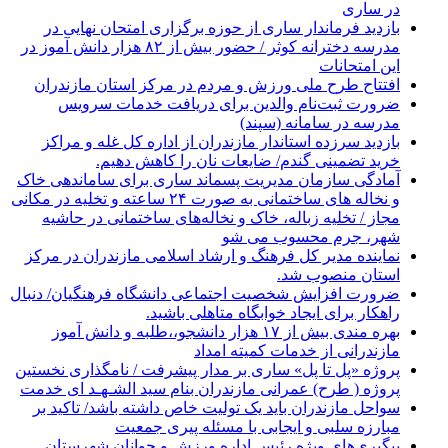
در ساری
بازدید فرماندار ساری از حوزه برگزاری امتحان نهایی در
مدرسه دخترانه کوثر / حضور بیش از ۸۲ هزار دانش آموز در
این امتحانات
افتتاح طرح ملی ورزش و مردم در مرکز استان مازندران
ضرورت ثبت‌نام والدین برای دریافت خدمات سرویس
مدرسه در سامانه (سپند)
بازدید سرزده استاندار مازندران از اداره کل غله و مراکز
خرید تضمینی گندم/ ضایعات نان را کاهش دهیم.
آمادگی سازمان مدیریت پسماند ساری برای ساماندهی خاک
و نخاله های ساختمانی به صورت ۲۴ ساعته و تخلیه در مکانی
مجاز / تخلیه زباله، خاک و نخاله‌های ساختمانی در حاشیه
شهر، جرم محسوب می شو
نماینده مدیر کل فرهنگ و ارشاد اسلامی مازندران در مرکز
استان منصوب شد.
ضرورت افزایش شخصیت اجتماعی دانشگاه فرهنگیان/ دنبال
راهکار برای ایجاد خوابگاه متاهلی باشید.
بهره مندی بیش از ۱۷ هزار دانشجو،،طلبه و دانش آموز
مازندرانی از خدمات کمیته امداد
پروژه «پل تا پل» ساری بر مدار پیشرفت / نامگذاری نخستین
پروژه ( طرح) عمرانی مازندران بنام سید الشـهـد ای خدمت
سواحل مازندران باید یک تولیت خاص داشته باشد/ تاکید بر
مبارزه سلبی و ایجابی با مسئله پیری جمعیت
پیگیری‌های ویژه رئیس اداره ورزش و جوانان شهرستان