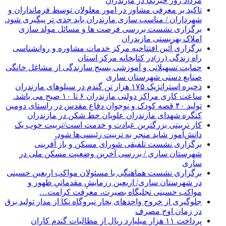
مرداد روز خبرنگا در مازندران
تاکید بر معرفی مشاور در امور معلولان توسط فرمانداران و
شهرداران / مناسب سازی مازندران باید جدی تر پیگیری شود.
برگزاری نشست بررسی فرصت ها و مسائل مولد سازی
املاک بهزیستی مازندران
برگزاری آئین افتتاحیه مرکز خدمات مشاوره و روانشناسی
راه زندگی (رز)در کتابخانه مرکز استان
حمایت تسهیلاتی و آموزشی بسیج سازندگی از مشاغل خانگی
صنایع دستی شهرستان ساری
ذخیره استراتژیک ۱۷۵ هزار تن گندم در سیلوهای مازندران
ساعت کاری مراکز دولتی مازندران ۶ تا ۱۰ صبح می باشد.
تولید ۴۰ قصه کودک و نوجوان دفاع مقدس در راستای دومین
کنگره شهدای مازندران علویان خط شکن در مازندران
کار تربیتی بزرگترین عبادت و خدمت است/تربیت خوب یک
دانش‌آموز شاید منجر به تربیت رئیسی‌ها شود.
برگزاری ‌نشست تلفیقی شورای مسکن و باز آفرینی
شهرستان ساری / بررسی آخرین وضعیت مسکن ملی در
ساری
برگزاری نشست هماهنگی با مسئولان مواکب اربعین حسینی
در شهرستان ساری/ اربعین رزمایشِ مقدماتیِ ظهور و
مواکب حسینی تجلیگاه بصیرت، معرفت کرامت…
جلوگیری از خروج واحدهای بخار نیروگاه نکا از مدار تولید برق
در زمان اوج مصرف
پرداخت ۱۱ هزار میلیارد ریال از مطالبات گندم کاران