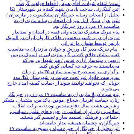
است/ انتقام شهادت آقای هنیه را قطعا خواهیم گرفت.
آئین کلنگ‌زنی ساخت یادمان شهید گمنام در شهرستان نکا
تجلیل از اصحاب رسانه خبرنگاران پیشکسوت در مازندران /
شهر هزار سنگر آمل میزبان اصحاب رسانه مازندران به
مناسبت ۱۷ مرداد روز خبرنگار بود.
پیام تبریک مشترک نماینده ولی فقیه در استان و استاندار
مازندران درپی کسب نخستین طلای کاروان ایران در المپیک
پاریس توسط پهلوان مازندرانی
‍ ‍ پیام تبریک مدیر کل ورزش و جوانان مازندران به مناسبت
کسب نشان طلای کشتی گیر مازندرانی در المپیک پاریس
اربعین زمینه‌ساز آزادی قدس / هنر شهدا این بود که
می‌دانستند به حرف چه کسانی گوش کنند.
برگزاری مراسم طرح توانمند سازی ۳۵ نفر از زنان
سرپرست خانوار غیر تحت حمایت در شهرستان نکا/ مدد
جویانی که نخواهند توانمند شوند از حمایت کمیته امداد خارج
می شوند.
پیام سپاه کربلا مازندران به مناسبت ۱۷ مرداد روز خبرنگار
زنان، حماسه آفرینان شجاع، مومن، پاکدامن، پشتیبان، متفکر
و شریف هشت سال دفاع مقدس بودند/ به برکت انقلاب
اسلامی، زنان ایران اسلامی در حوزه های علمی، سیاسی،
اجتماعی و فرهنگی تصمیم ساز و تصمیم گیر هستند.
خبرنگاران، چشمان همیشه بیدار جامعه‌اند
آئین تجلیل از خبرنگاران حوزه سپاه و بسیج به مناسبت ۱۷