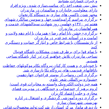
و جبران خسارات بشتابند
پیش بینی شعب اخذ رای مناسب‌سازی شده ، ویژه افراد
دارای معلولیت، جانبازان و سالمندان در مازندران
مجهز شدن تاکسی های ساری به دستگاه کارتخوان
برگزاری مراسم گرامیداشت چهل و سومین سالگرد شهدای
هفتم تیر ۱۳۶۰و چهلمین روز شهادت سیدالشهدای خدمت و
همراهانشان در مازندران
برگزاری« جشن بابا امام رضا » همزمان با ایام دهه ولایت و
امامت و در آستانه عید غدیر در مازندران
از بازنشستگان با شرایط خاص و ایثارگر حمایت و دستگیری
کنید
با تمام قوا برای برطرف شدن مشکلات باشگاه فوتبال
نساجی مازندران تلاش خواهیم کرد /در کنار باشگاه نساجی
هستیم.
با خودباوری و همت کارکنان نیروگاه نکاترموکوپلهای حفاظت
یاتاقانهای فیدپمپ های نیروگاه نکا بازسازی شد.
برگزاری آئین رونمایی از پوستر فراخوان چهاردهمین
جشنواره بین‌المللی شعر علوی
همه چیز دولت الکترونیک وابسته به مخابرات قوی است/
لزوم پرهیز از چندصدایی و چندنگاهی در مدیریت فضای
مجازی و جلب اعتماد کاربران
برگزاری دوره آموزشی گردشگری و اشتغال در اداره
بهزیستی شهرستان ساری
بازدید فرماندار مرکز استان از شرکت تولید محصولات غذایی