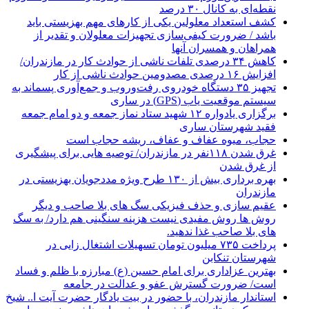
نقطه‌ای به کانال ۳۰ درصد
کشف استعداد معلولین یکی از کارهای مهم بهزیستی باید
باشد / ضرورت کیفی‌سازی تجهیزات معلولان و تقدیر از
همراهان و همسران آنها
کاهش ۳۴ درصدی تلفات ناشی از حوادث كار در مازندران/
افزایش ۱۶ درصدی مصدومین حوادث ناشی از کار
تجهیز ۳۵ دستگاه خودروی رفت‌وروب و جمع‌آوری پسماند به
سیستم موقعیت یاب (GPS) در ساری
برگزاری یادواره ۱۲ شهید ستاد نماز جمعه و دو امام جمعه
فقید شهرستان ساری
حجاب، میوه عفاف و عفاف، ریشه حجاب است
غرق شدن ۱۱۸نفر در مازندران/ توصيه هايی برای پيشگيری
از غرق شدن
بهره برداری بیش از ۱۳۰ طرح ویژه مددجویان بهزیستی در
مازندران
عقیم سازی و حذف فیزیکی سگ های بلا صاحب و دیگر
روش ها روش مفیدی نیست هزینه سنگینی هم دارد/ به سگ
های بلا صاحب غذا ندهید.
پرداخت ۷۳۵ میلیون تومان تسهیلات اشتغال زایی در
شهرستان تنکابن
بهترین عزاداری برای امام حسین (ع) مبارزه با ظلم و فساد
است/ ضرورت گسترش عفو و عدالت در جامعه
استاندار مازندران، با حضور در بیت یادگار حضرت آیت ا.. شیخ