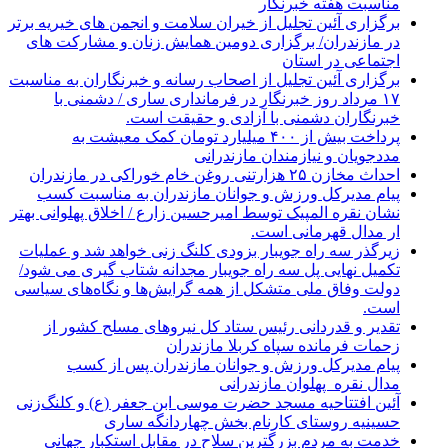
مناسبت هفته خبرنگار
برگزاری آئین تجلیل از خیران سلامت و انجمن های خیریه برتر
در مازندران/ برگزاری دومین همایش زنان و مشارکت های
اجتماعی در استان
برگزاری آئین تجلیل از اصحاب رسانه و خبرنگاران به مناسبت
۱۷ مرداد روز خبرنگار در فرمانداری ساری / دشمنی با
خبرنگاران دشمنی با آزادی و حقیقت است.
پرداخت بیش از ۴۰۰ میلیارد تومان کمک معیشت به
مددجویان و نیازمندان مازندرانی
احداث مخازن ۲۵ هزارتنی روغن خام خوراکی در مازندران
پیام مدیرکل ورزش و جوانان مازندران به مناسبت کسب
نشان نقره المپیک توسط امیرحسین زارع / اخلاق پهلوانی بهتر
ار مدال قهرمانی است.
زیرگذر سه راه جویبار بزودی کلنگ زنی خواهد شد و عملیات
تکمیل نهایی پل سه راه جویبار مجدانه شتاب گیری می شود/
دولت وفاق ملی متشکل از همه گرایش‌ها و نگاه‌های سیاسی
است.
تقدیر و قدردانی رئیس ستاد کل نیرو‌های مسلح کشور از
زحمات فرمانده سپاه کربلا مازندران
پیام مدیرکل ورزش و جوانان مازندران پس از کسب
مدال نقره پهلوان مازندرانی
آئین افتتاحیه مسجد حضرت موسی ابن جعفر (ع) و کلنگ‌زنی
حسینیه روستای کارنام بخش چهاردانگه ساری
خدمت به مردم بزرگترین سلاح در مقابل استکبار جهانی