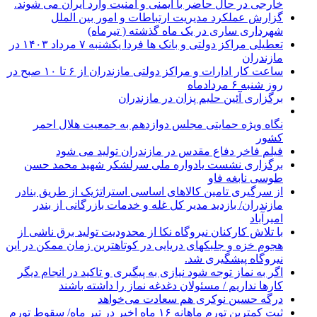
خارجی در حال حاضر با ایمنی و امنیت وارد ایران می شوند.
گزارش عملکرد مدیریت ارتباطات و امور بین الملل
شهرداری ساری در یک ماه گذشته ( تیرماه)
تعطیلی مراکز دولتی و بانک ها فردا یکشنبه ۷ مرداد ۱۴۰۳ در
مازندران
ساعت کار ادارات و مراکز دولتی مازندران از ۶ تا ۱۰ صبح در
روز شنبه ۶ مردادماه
برگزاری آئین حلیم پزان در مازندران
نگاه ویژه حمایتی مجلس دوازدهم به جمعیت هلال احمر
کشور
فیلم فاخر دفاع مقدس در مازندران تولید می شود
برگزاری نشست یادواره ملی سرلشکر شهید محمد حسن
طوسی نابغه فاو
از سرگیری تامین کالاهای اساسی استراتژیک از طریق بنادر
مازندران/ بازدید مدیر کل غله و خدمات بازرگانی از بندر
امیرآباد
با تلاش کارکنان نیروگاه نکا از محدودیت تولید برق ناشی از
هجوم خزه و جلبکهای دریایی در کوتاهترین زمان ممکن در این
نیروگاه پیشگیری شد.
اگر به نماز توجه شود نیازی به پیگیری و تاکید در انجام دیگر
کارها نداریم / مسئولان دغدغه نماز را داشته باشند
درگه حسین نوکری هم سعادت می‌خواهد
ثبت کمترین تورم ماهانه ۱۶ ماه اخیر در تیر ماه/ سقوط تورم