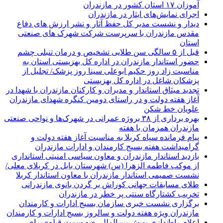
آموزان ۱۷ استان کشور در مازندران
اجرای نمایش‌های ایثار در مازندران
دیدار و نشست مدیر کل حفظ آثار و نشر ارزش های دفاع
مقدس مازندران با سرپرست شرکت شهرک های صنعتی
استان
قبل از ۵ سالگی سن طلایی تشخیص و درمان تنبلی چشم
حضور استاندار مازندران در اداره کل بهزیستی استان به
مناسبت زاد روز حکیم ابوعلی سینا روز پزشک/ تجلیل از
پزشکان شاغل در اداره کل بهزیستی
تجدید میثاق استاندار و مدیران و کارکنان مازندران با شهدا در
آغاز هفته دولت و در راستای دومین کنگره شهدای مازندران
علویان خط شکن
بهره برداری از ۳۸ بروژه عمرانی در شهرک‌ها و نواحی صنعتی
مازندران همزمان با هفته
پیام فرمانده سپاه کربلا به مناسبت آغاز هفته دولت و
گرامیداشت هفته بسیج کارمندان و ادارات مازندران
بازدید استاندار مازندران و معاون سیاسی امنیتی استانداری
از موکب فاطمه الزهرا (س) شهرستان بابل در کربلای معلی/
نشست صمیمی استاندار مازندران با معاون استاندار کربلا
طلای مسابقات جهانی کوراش بر گردن بانوی مازندرانی
تخربب کشتارگاه سنتی پر خطر در مازندران
برگزاری نشست خبری سازمان بسیج ادارات و کارمندان
مازندران ویژه هفته دولت و سالروز بسیج ادارات و کارمندان
اعلام راه‌اندازی پویش بین‌المللی «به سمت قبله» برای