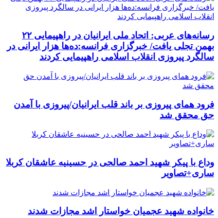
رسانه‌های عربی: اتحاد ملی ایرانیان در راهپیمایی ۲۲
بهمن تجلی یافت/ خبرگزاری فرانسه:ده‌ها هزار ایرانی در
سالگرد پیروزی انقلاب اسلامی راهپیمایی کردند
فرود همای پیروزی بر باند قلب ایرانیان/پیروزی با آمدن
حق محقق شد
وداع با پیکر شهید احمد صالحی‌ در حسینیه عاشقان کربلا
ساری+تصاویر
خانواده شهید عجمیان خواستار اشد مجازات شدند