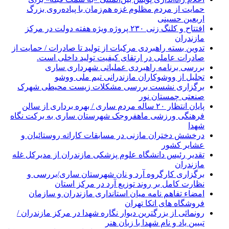
حمایت از مردم مظلوم غزه هم‌زمان با پیاده‌روی بزرگ
اربعین حسینی
افتتاح و کلنگ زنی ۲۳۰ پروژه ویژه هفته دولت در مرکز
مازندران
تدوین بسته راهبردی مرکبات از تولید تا صادرات / حمایت از
صادرات عاملی در ارتقای کیفیت تولید داخلی است.
بررسی برنامه راهبردی عملیاتی شهرداری ساری
تجلیل از ووشوکاران مازندرانی تیم ملی ووشو
برگزاری نشست بررسی مشکلات زیست محیطی شهرک
صنعتی چمستان نور
پایان انتظار ۲۰ ساله مردم ساری / بهره برداری از سالن
فرهنگی ورزشی ماهفروجک شهرستان ساری به برکت نگاه
شهدا
درخشش دختران مازنی در مسابقات کاراته روستائیان و
عشایر کشور
تقدیر رئیس دانشگاه علوم پزشکی مازندران از مدیرکل غله
مازندران
برگزاری کارگروه آرد و نان شهرستان ساری/بررسی و
نظارت کامل بر روند توزیع آرد در مرکز استان
امضاء تفاهم نامه میان استانداری مازندران و سازمان
فروشگاه های اتکا تهران
رونمائی از بزرگترین دیوار نگاره شهدا در مرکز مازندران /
تبیین یاد و نام شهدا با زبان هنر