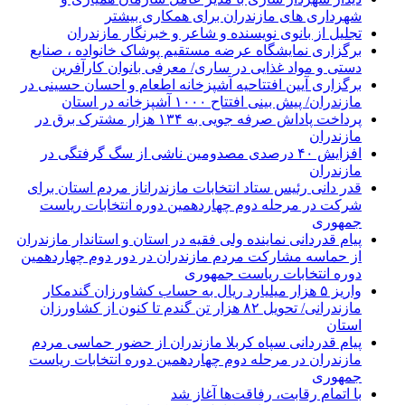
شهرداری های مازندران برای همکاری بیشتر
تجلیل از بانوی نویسنده و شاعر و خبرنگار مازندران
برگزاری نمایشگاه عرضه مستقیم پوشاک خانواده ، صنایع
دستی و مواد غذایی در ساری/ معرفی بانوان کارآفرین
برگزاری آیین افتتاحیه آشپزخانه اطعام و احسان حسینی در
مازندران/ پیش بینی افتتاح ۱۰۰۰ آشپزخانه در استان
پرداخت پاداش صرفه جویی به ۱۳۴ هزار مشترک برق در
مازندران
افزایش ۴۰ درصدی مصدومین ناشی از سگ گرفتگی در
مازندران
قدر دانی رئیس ستاد انتخابات مازندراناز مردم استان برای
شرکت در مرحله دوم چهاردهمین دوره انتخابات ریاست
جمهوری
پیام قدردانی نماینده ولی فقیه در استان و استاندار مازندران
از حماسه مشارکت مردم مازندران در دور دوم چهاردهمین
دوره انتخابات ریاست جمهوری
واریز ۵ هزار میلیارد ریال به حساب کشاورزان گندمکار
مازندرانی/ تحویل ۸۲ هزار تن گندم تا کنون از کشاورزان
استان
پیام قدردانی سپاه کربلا مازندران از حضور حماسی مردم
مازندران در مرحله دوم چهاردهمین دوره انتخابات ریاست
جمهوری
با اتمام رقابت، رفاقت‌ها آغاز شد