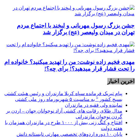
جشن بزرگ رسول مهربانی و لبخند با اجتماع مردم
تهران در میدان ولیعصر (عج) برگزار شد
مهدی فخیم زاده نوشت: من را تهدید میکنید؟ خانواده ام
را‌ تحت فشار قرار میدهید؟! برای چه؟!
اخرین اخبار
پیام تبریک فرمانده سپاه کربلا مازندران و رئیس هیئت کشتی
بسیج کشور ” به مناسبت ۵ شهریورماه روز ملی کشتی
نماينده ولی فقیه در مازندران
مدال طلای رقابت های کشتی آزاد نوجوانان جهان – اردن بر
گردن نوجوان مازندرانی
افتتاح و کنگ زنی بیش از ۱۰۰۰ طرح در مازندران همزمان با
هفته دولت
پایان ۱۰ دوره اردوهای تخصصی مهارتی تابستانه دانش