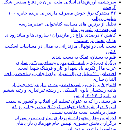
سرچشمه ارزش‌های انقلابی ملت ایران در دفاع مقدس شکل
گرفت.
۴۲ مشترک برق خوش مصرف مازندرانی برنده جایزه ۱۰۰
میلیون ریالی
تجلیل از برترین های مسابقه کتابخوانی «مدیرمدرسه
شریعت» در شهریور ماه
کاهش ۷ درصدی نزاع در مازندران / ساروی ها و میاندرود ی
ها کم تحمل تر هستند‌ .
دست یابی دو نونهال مازندرانی به مدال در مسابقات اسکیت
کشور
قلم به دستان، تفنگ به دست شدند
برگزاری ویژه برنامه “کتاب در روستای من” در ساری
عزت ما از تکریم یاد شهدا و آثار و فرهنگ شهدا است.
اختصاص ۲۰ میلیارد ریال اعتبار برای ایجاد زیرساخت دریاچه
الندان ساری
افتتاح ۹ پروژه ورزشی هفته دولت در مازندران/ تجلیل از
هانیه رستمیان بانوی المپیکی در رشته تیراندازی و رتبه ششم
در المپیک ۲۰۲۴ پاربس
هر دستی را که به عنوان تسلیم این انقلاب و کشور به سمت
آمريکا دراز شود قطع خواهیم کرد / قیمت برنج امروز که
فصل برداشت است مناسب نیست.
اعزام نیروها و تجهیزات شهرداری ساری به مرز مهران
برگزاری بخش حضوری نهمین جام قهرمانان بازی های
ویدئویی ایران در مازندران