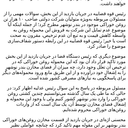
خواهند داشت.
رئیس قوه قضاییه در جریان بازدید از این بخش، سوالات مهمی را از
مسئولان مربوطه به‌ویژه متولیان شرکت دولتی صاحب ۱۰ هزار تن
روغن خوراکی‌ موجود در بندر نوشهر مطرح کرد؛ از جمله اینکه آیا
موضوع عدم تمایل این شرکت به فروش این محموله روغن به
واسطه کاهش قیمت و به تبع آن عدم ترخیص، مقرون به صحت
است یا خیر؛ رئیس قوه قضاییه در این رابطه دستور شفاف‌سازی
موضوع را صادر کرد.
موضوع دیگری که رئیس دستگاه قضا د‌ر جریان بازدید از این بخش
مورد تاکید قرار داد آن بود که این محموله روغن خوراکی که در
ترخیص آن تعلل وجود دارد، چه میزان از فضای مخازن بندر نوشهر
را به اِشغال خود درآورده و از این طریق مانع ورود محموله‌های دیگر
برای پاسخگویی به نیازهای مصرفی کشور شده است.
مسئول مربوطه در پاسخ به این سوال رئیس عدلیه اظهار کرد: در
حالی که ما طی یک سال گذشته می‌توانستیم چندین کشتی روغن
خوراکی را وارد بندر نوشهر کشور کنیم ولی با وجود این محموله و
اِشغال فضای مخازن توسط آن، یک سال است که از واردات
روغن‌های خوراکی محروم شده‌ایم.
محسنی اژه‌ای در جریان بازدید از قسمت مخازن روغن‌های خوراکی
بندر بوشهر بر این مقوله مهم تاکید کرد که چنانچه عواملی نظیر