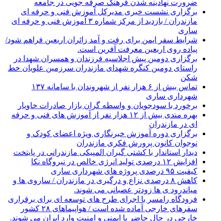
ضرورت نهادینه شدن فرهنگ صرفه جویی در جامعه
برگزاری نشست خبری مدیرکل آموزش فنی و حرفه ای
مازندران / بازدید از مرکز شماره ۳ آموزش فنی و حرفه ای
ساری
شرایط سفر ایمن برای رفت و آمد زائران اربعین فراهم شود/
پیاده روی اربعین معرفت آفرین است.
برگزاری دومین پیش اجلاسیه فرزندان و همسران شهدا در
راستای دومین کنگره شهدای مازندران سرزمین علویان خط
شکن
تماس بیش از ۶ هزار نفر از شهروندان با سامانه ۱۳۷
شهرداری ساری
برخورد با سودجویان و واسطه گران بازار صادرات خاویار
بهره مندی بیش از ۱۲ هزار نفر از آموزش های فنی و حرفه
ای در مازندران
برگزاری دوره آموزش خبرنگاری ویژه اعضای کودک و
نوجوان کانون پرورش فکری مازندران
دیدار استاندار با کشتی گیران المپیکی مازندرانی در پایتخت
افزایش ۱۲ درصدی تولید انرژی خالص در نیروگاه نکا
کیفیت ۹۵ درصدی پروژه های شهرداری ساری
کاهش ۸ درصدی نزاع و درگیری در مازندران / ساروی ها و
میاندرود ی ها زودتر عصبانی می شوند.
فرودگاه رامسر با اجرای طرح های توسعه ای برای برقراری
سفرهای خارجی آماده شده است / هواپیماهای ۲۸ کشور
خارجی در حال حاضر با ایمنی و امنیت وارد ایران می شوند.