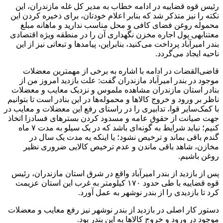
رئیس قوه قضاییه در ادامه خطاب به مدیر کل غله مازندران، این
نکته را نیز متذکر شد که بنابر اعلام خودتان، برای ذخیره کردن این
محموله روغن فضای کافی و محل مناسب ندارید و ماهانه مبلغ
معتنابهی پول اجاره مخزن نگهداری آن را در منطقه ویژه اقتصادی
بندر امیرآباد پرداخت می‌کنید، بنابراین، پیامدها و تبعاتی نیز از این
ناحیه ایجاد می‌گردد.
قاضی‌القضات در ادامه با اشاره به برخی از مهمترین معضلات
موجود در بندر امیرآباد مازندران گفت: علت بازدید امروز من از
بنادر استان مازندران مشاهده ملموس و نزدیک معایب و معضلات
ناظر بر ورود و خروج کالاها و محموله‌ها در این بنادر است تا بتوانیم
با کمک‌سایر قوا، تدابیری را در راستای رفع این معضلات و معایب در
جهت صیانت از حقوق عامه و مسدود کردن بسترهای فسادزا اتخاذ
کنیم؛ نباید شرایط به گونه‌ای باشد که در یک سیلو به مدت ۷ ماه
گندم باقی بماند و ترخیص نشود؛ یا اینکه یه مدت یک سال در
مخازن، شاهد باقی ماندن و عدم ترخیص کالایی ضروری نظیر
روغن باشیم.
پس از بازدید از بندر امیرآباد واقع در شرق استان مازندران، رئیس
قوه قضاییه با طی حدود ۱۷۰ کیلومتر به غرب این استان عزیمت
کرد تا بازدیدی را از بندر نوشهر به عمل آورد.
دستور کار اصلی در‌ بازدید از بندر نوشهر نیز رفع معایب و معضلات
موجود در ورود و خروج کالاها به این بندر بود.