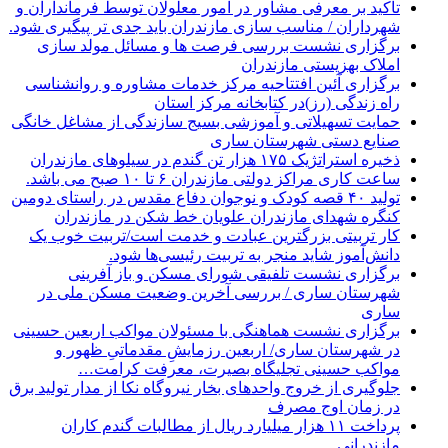
تاکید بر معرفی مشاور در امور معلولان توسط فرمانداران و
شهرداران / مناسب سازی مازندران باید جدی تر پیگیری شود.
برگزاری نشست بررسی فرصت ها و مسائل مولد سازی
املاک بهزیستی مازندران
برگزاری آئین افتتاحیه مرکز خدمات مشاوره و روانشناسی
راه زندگی (رز)در کتابخانه مرکز استان
حمایت تسهیلاتی و آموزشی بسیج سازندگی از مشاغل خانگی
صنایع دستی شهرستان ساری
ذخیره استراتژیک ۱۷۵ هزار تن گندم در سیلوهای مازندران
ساعت کاری مراکز دولتی مازندران ۶ تا ۱۰ صبح می باشد.
تولید ۴۰ قصه کودک و نوجوان دفاع مقدس در راستای دومین
کنگره شهدای مازندران علویان خط شکن در مازندران
کار تربیتی بزرگترین عبادت و خدمت است/تربیت خوب یک
دانش‌آموز شاید منجر به تربیت رئیسی‌ها شود.
برگزاری ‌نشست تلفیقی شورای مسکن و باز آفرینی
شهرستان ساری / بررسی آخرین وضعیت مسکن ملی در
ساری
برگزاری نشست هماهنگی با مسئولان مواکب اربعین حسینی
در شهرستان ساری/ اربعین رزمایشِ مقدماتیِ ظهور و
مواکب حسینی تجلیگاه بصیرت، معرفت کرامت…
جلوگیری از خروج واحدهای بخار نیروگاه نکا از مدار تولید برق
در زمان اوج مصرف
پرداخت ۱۱ هزار میلیارد ریال از مطالبات گندم کاران
مازندرانی