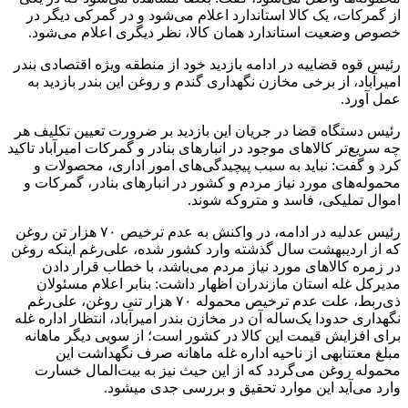
از گمرکات، یک کالا استاندارد اعلام می‌شود و در گمرکی دیگر در
خصوص وضعیت استاندارد همان کالا، نظر دیگری اعلام می‌شود.
رئیس قوه قضاییه در ادامه بازدید خود از منطقه ویژه اقتصادی بندر
امیرآباد، از برخی مخازن نگهداری گندم و روغن این بندر بازدید به
عمل آورد.
رئیس دستگاه قضا در جریان این بازدید بر ضرورت تعیین تکلیف هر
چه سریع‌تر کالاهای موجود در انبارهای بنادر و گمرکات امیرآباد تاکید
کرد و گفت: نباید به سبب پیچیدگی‌های امور اداری، محصولات و
محموله‌های مورد نیاز مردم و کشور در انبارهای بنادر، گمرکات و
اموال تملیکی، فاسد و متروکه شوند.
رئیس عدلیه در ادامه، در واکنش به عدم ترخیص ۷۰ هزار تن روغن
که از اردیبهشت سال گذشته وارد کشور شده، علی‌رغم اینکه روغن
در زمره کالاهای مورد نیاز مردم می‌باشد، با خطاب قرار دادن
مدیرکل غله استان مازندران اظهار داشت: بنابر اعلام مسئولان
ذی‌ربط، علت عدم ترخیص محموله ۷۰ هزار تنی روغن، علی‌رغم
نگهداری حدودا یک‌ساله آن در مخازن بندر امیرآباد، انتظار اداره غله
برای افزایش قیمت این کالا در کشور است؛ از سویی دیگر ماهانه
مبلغ معتنابهی از ناحیه اداره غله ماهانه صرف نگهداشت این
محموله روغن می‌گردد که از این حیث نیز به بیت‌المال خسارت
وارد می‌آید این موارد تحقیق و بررسی جدی میشود.