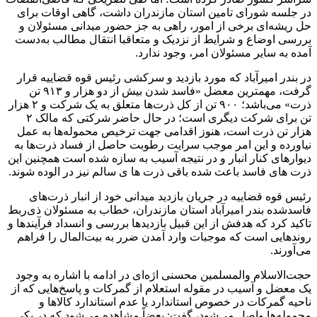
در جلسه شورای تامین استان مازندران داشت، گاهی اوقات برای
حل ریشه‌ای برخی از امور، راهی به جز حضور میدانی مسئولان و
بررسی اوضاع و شرایط از نزدیک و متعاقبا انتقال مطالب به‌دست
آمده به سایر مسئولان امر، وجود ندارد.
در بندر امیرآباد که مورد بازدید و سرکشی رئیس قوه قضاییه قرار
گرفت، مهمترین معضل «فاسد شدن بیش از دو هزار و ۹۱۳ تن
ذرت» می‌باشد؛ ۹۰۰ تن از کل ذرت‌ها متعلق به یک شرکت و ۲ هزار
تن برای شرکت دیگری است؛ در حال حاضر شرکتی که مالک ۲
هزار تن ذرت است، هنوز اقدامی جهت ترخیص محموله‌ها به عمل
نیاورده و ‌این امر موجب سرایت رطوبت حاصل از فساد ذرت‌ها به
دیوارهای کنار انبار و در نتیجه آسیب به سازه شده است همچنین این
ذرت های فاسد باعث شده باقی ذرت ها ی سالم نیز در الوده شوند.
رئیس قوه قضاییه در جریان بازدید میدانی خود از انبار ذرت‌های
فاسدشده بندر امیرآباد استان مازندران، خطاب به مسئولان ذی‌ربط
تاکید کرد که هدفش از این قبیل بازدیدها بررسی و‌ انسداد فرآیندها و‌
روندهایی است که موجبات وارد آمدن ضرر به بیت‌المال را فراهم
می‌آورند.
حجت‌الاسلام والمسلمین محسنی اژه‌ای در ادامه با اشاره به وجود
یک معضل و آسیب در مقوله استعلام از گمرکات ‌و پاسخ‌هایی که از
ناحیه گمرکات در خصوص استاندارد یا عدم استاندارد کالاها و
محموله‌ها واصل می‌شود، گفت: بعضاً مشاهده می‌شود که در یکی