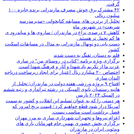
گرفت.
۴۲ مشترک برق خوش مصرف مازندرانی برنده جایزه ۱۰۰
میلیون ریالی
تجلیل از برترین های مسابقه کتابخوانی «مدیرمدرسه
شریعت» در شهریور ماه
کاهش ۷ درصدی نزاع در مازندران / ساروی ها و میاندرود ی
ها کم تحمل تر هستند‌ .
دست یابی دو نونهال مازندرانی به مدال در مسابقات اسکیت
کشور
قلم به دستان، تفنگ به دست شدند
برگزاری ویژه برنامه “کتاب در روستای من” در ساری
عزت ما از تکریم یاد شهدا و آثار و فرهنگ شهدا است.
اختصاص ۲۰ میلیارد ریال اعتبار برای ایجاد زیرساخت دریاچه
الندان ساری
افتتاح ۹ پروژه ورزشی هفته دولت در مازندران/ تجلیل از
هانیه رستمیان بانوی المپیکی در رشته تیراندازی و رتبه ششم
در المپیک ۲۰۲۴ پاربس
هر دستی را که به عنوان تسلیم این انقلاب و کشور به سمت
آمريکا دراز شود قطع خواهیم کرد / قیمت برنج امروز که
فصل برداشت است مناسب نیست.
اعزام نیروها و تجهیزات شهرداری ساری به مرز مهران
برگزاری بخش حضوری نهمین جام قهرمانان بازی های
ویدئویی ایران در مازندران