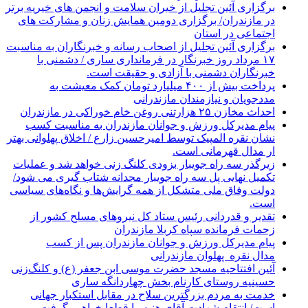
برگزاری آئین تجلیل از خیران سلامت و انجمن های خیریه برتر
در مازندران/ برگزاری دومین همایش زنان و مشارکت های
اجتماعی در استان
برگزاری آئین تجلیل از اصحاب رسانه و خبرنگاران به مناسبت
۱۷ مرداد روز خبرنگار در فرمانداری ساری / دشمنی با
خبرنگاران دشمنی با آزادی و حقیقت است.
پرداخت بیش از ۴۰۰ میلیارد تومان کمک معیشت به
مددجویان و نیازمندان مازندرانی
احداث مخازن ۲۵ هزارتنی روغن خام خوراکی در مازندران
پیام مدیرکل ورزش و جوانان مازندران به مناسبت کسب
نشان نقره المپیک توسط امیرحسین زارع / اخلاق پهلوانی بهتر
ار مدال قهرمانی است.
زیرگذر سه راه جویبار بزودی کلنگ زنی خواهد شد و عملیات
تکمیل نهایی پل سه راه جویبار مجدانه شتاب گیری می شود/
دولت وفاق ملی متشکل از همه گرایش‌ها و نگاه‌های سیاسی
است.
تقدیر و قدردانی رئیس ستاد کل نیرو‌های مسلح کشور از
زحمات فرمانده سپاه کربلا مازندران
پیام مدیرکل ورزش و جوانان مازندران پس از کسب
مدال نقره پهلوان مازندرانی
آئین افتتاحیه مسجد حضرت موسی ابن جعفر (ع) و کلنگ‌زنی
حسینیه روستای کارنام بخش چهاردانگه ساری
خدمت به مردم بزرگترین سلاح در مقابل استکبار جهانی
است/ انتقام شهادت آقای هنیه را قطعا خواهیم گرفت.