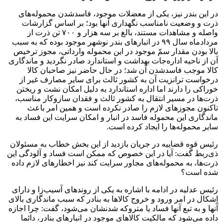
در این بندر نیز، یکی‌ از معضلات موجود، فاسدشدن محموله‌های
ذرت و وضعیت نامناسب نگهداری آنها بود؛ بر اساس گزارشات
واصله و مشاهدات مستند، بالغ بر سه هزار و ۷۰۰ تن ذرت از
مردادماه سال ۹۹ در انبارهای بندر نوشهر موجود بوده که به سبب
بالا بودن مقدار سمّ موجود در این محموله وارداتی، مجوز ترخیص
آن از ناحیه اداره‌جات بهداشت و استاندارد صادر نگردید و ماندگاری
کالا موجب فاسدشدن آن شد؛ در حال حاضر نیز صاحبان کالا
درخواست ترانزیت آن به کشور ثالث برای سایر مصارف غیر از
خوراکی را دارند اما اداره استاندارد به دلیل امکان نشت و ریختن
ذرت‌ها در مسیر انتقال به کشور ثالث و فقدان سازوکار مناسب،
تاکنون مجوزهای لازم را صادر نکرده است و همین امر باعث
ماندگاری این محموله فاسد در انبار و امکان سرایت این فساد به
سایر محموله‌ها را ایجاد کرده است.
رئیس قوه قضاییه در جریان بازدید از این بخش خطاب به مسئولان
ذی‌ربط گفت: آیا در این خصوص که ممکن است فساد و آلودگی این
ذرت‌ها، به محموله‌های مجاور سرایت کند نیز اخطارهای لازم داده
شده است؟
رئیس عدلیه در ادامه با اشاره به یکی از روندهای آسیب‌زا و دارای
اِشکال در امر ورود و خروج کالاها به بنادر که سبب ماندگاری بالای
آنها و به تبع آنها فساد یا متروکه شدنشان می‌شود، گفت: چرا اجازه
داده می‌شود که مالکیت کالاهای موجود در انبارهای بنادر، دائما