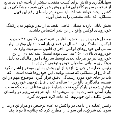
سهل‌انگاری و تلاش برای کسب منفعت بیشتر از ناحیه‌ عده‌ای مانع
از ترخیص سریع کالاهایی نظیر روغن خوراکی شود ، مشکلاتی برای
کشور ایجاد خواهد شد لذا باید سریعا در راستای رفع این قبیل
مسائل، اقدامات مقتضی را به‌عمل آورد.
بخش پایانی بازدید میدانی قاضی‌القضات از بندر نوشهر به پارکینگ
خودروهای لوکس واقع در این بندر اختصاص داشت.
معضل عمده در این بخش، ناظر بر عدم تعیین تکلیف ۴۲ خودرو‌
لوکس با ماندگاری ۱۰ سال در فضای باز است؛ دلیل توقیف اولیه
تمامی این خودروهای لوکس، اجرای قانون ممنوعیت واردات
خودروهای بالای ۲۵۰۰ سی‌سی بوده است؛ البته تعدادی از این
خودروها نیز در مرحله بعدی توسط سازمان امور مالیاتی به دلیل
بدهکاری مالیاتی صاحبان خودرو توقیف گردیده‌اند.
رئیس عدلیه در جریان بازدید از این بخش به این موضوع اشاره کرد
که فارغ از مسائلی که سبب توقیف این خودروها شده است – که
باید در جای خود مورد رسیدگی‌ دقیق قرار گیرد- موضوع مهم در این
قصیه، ماندگاری بالغ بر ۱۰ ساله‌ی تعداد قابل توجهی خودروی
توقیف‌شده در پارکینگ و‌ تحت شرایط جوی مختلف است که سبب
وارد آمدن خسارت به آنها می‌شود لذا باید هرچه سریع‌تر در راستای
تعیین تکلیف این خودروها اقدامات لازم صورت گیرد.
رئیس عدلیه در ادامه، در واکنش به عدم ترخیص دو هزار تن ذرت از
سوی یک شرکت، این سوال را مطرح کرد که چنانچه تا دو یا چند