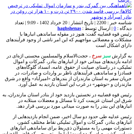
شناسه خبر : 2200 | تاریخ انتشار : 20 خرداد 1402 - 9:09 | تعداد
دیدگاه :
0
| ارسال توسط :
haghshenas
رئیس قوه قضاییه گفت: هنوز در مقوله ساماندهی انبارها با
مشکلات و معضلاتی مواجهیم که این امر ناشی از وجود فرآیندهای
دارای اشکال است
به گزارش
سبز
سرخ
، حجت‌الاسلام والمسلمین محسنی اژه‌ای در
ادامه بازدیدهای میدانی خود از انبارهای بنادر، گمرکات و اموال
تملیکی، در‌ راستای صیانت از حقوق عامه، انسداد گلوگاه‌های
فسادزا و ساماندهی فرآیندهای ناظر بر واردات و صادرات، در
جریان سفر به استان مازندران از بندرهای «امیرآباد» واقع در شرق
مازندران و «نوشهر» در غرب این استان بازدید به عمل آورد.
رئیس قوه قضاییه در نخستین بازدید خود از بنادر استان مازندران، به
شرق این استان عزیمت کرد تا مسائل و معضلات مبتلابه در
انبارهای این بندر را به صورت میدانی مورد بررسی قرار دهد.
رئیس عدلیه طی حدود دو سال اخیر، ضمن انجام بازدیدهایی از
انبارهای بنادر، گمرکات و اموال تملیکی نقاط مختلف کشور،
دستورات مهمی را به مسئولان ذی‌ربط برای ساماندهی انبارهای
سراسر کشور صادر کرده است؛ اما طی تصریحی که قاضی‌القضات