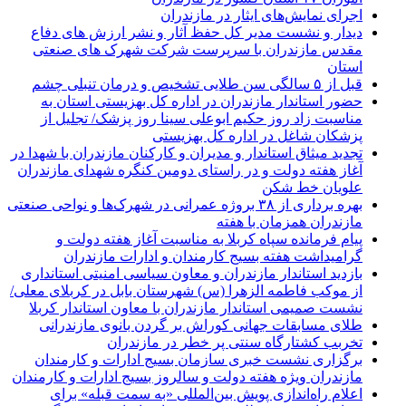
اجرای نمایش‌های ایثار در مازندران
دیدار و نشست مدیر کل حفظ آثار و نشر ارزش های دفاع
مقدس مازندران با سرپرست شرکت شهرک های صنعتی
استان
قبل از ۵ سالگی سن طلایی تشخیص و درمان تنبلی چشم
حضور استاندار مازندران در اداره کل بهزیستی استان به
مناسبت زاد روز حکیم ابوعلی سینا روز پزشک/ تجلیل از
پزشکان شاغل در اداره کل بهزیستی
تجدید میثاق استاندار و مدیران و کارکنان مازندران با شهدا در
آغاز هفته دولت و در راستای دومین کنگره شهدای مازندران
علویان خط شکن
بهره برداری از ۳۸ بروژه عمرانی در شهرک‌ها و نواحی صنعتی
مازندران همزمان با هفته
پیام فرمانده سپاه کربلا به مناسبت آغاز هفته دولت و
گرامیداشت هفته بسیج کارمندان و ادارات مازندران
بازدید استاندار مازندران و معاون سیاسی امنیتی استانداری
از موکب فاطمه الزهرا (س) شهرستان بابل در کربلای معلی/
نشست صمیمی استاندار مازندران با معاون استاندار کربلا
طلای مسابقات جهانی کوراش بر گردن بانوی مازندرانی
تخربب کشتارگاه سنتی پر خطر در مازندران
برگزاری نشست خبری سازمان بسیج ادارات و کارمندان
مازندران ویژه هفته دولت و سالروز بسیج ادارات و کارمندان
اعلام راه‌اندازی پویش بین‌المللی «به سمت قبله» برای