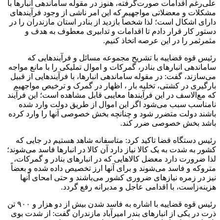
علی‌رغم اقدامات صورت‌گرفته، هنوز در مقوله ساماندهی انبارها با
مشکلات و معضلاتی مواجهیم که این امر ناشی از وجود فرآیندهای
دارای اشکال است؛ لذا شخصاً بازدید از بنادر استان مازندران را در
دستور کار قرار دادم تا اقدامات و تدابیری معطوف به هدف و
مثمرثمر را در این عرصه اتخاذ کنیم.
رئیس قوه قضاییه با تشریح مجموعه مسائل و‌ فرآیندهایی که
ساماندهی انبارهای بنادر، گمرکات و اموال تملیکی را با مانع مواجه
می‌سازند، گفت: در مقوله ساماندهی انبارها، با فرآیندهایی از قبیل
بارگیری در کشتی، تخلیه بار ، اظهار در گمرک و ترخیص مواجهیم
که مع‌الاسف در این فرآیندها معایبی قابل مشاهده است؛ این فرآیند
نامناسب سبب می‌شود اگر این اموال از طریق دولت وارد شده
باشند دولت متضرر شود و چنانچه بخش خصوصی آنها را وارد کرده
باشد بخش خصوصی ضرر کند.
رئیس دستگاه قضا تاکید کرد: متاسفانه شاهد هستیم در جایی که
کشور به شدت به یک کالا نیاز دارد آن کالا در انبارها فاسد می‌شوند؛
لذا ضرورت دارد معضل کالاهایی که در انبارهای بنادر و گمرکات،
متروکه و فاسد می‌شوند‌ و برای آنها ارز تخصیص داده شده و بعضاً
نیز در زمره نیازهای ضروری کشور می‌باشند و حتی امحای آنها
هزینه‌زاست، با اقدامی عاجل و مدبرانه رفع گردد.
رئیس قوه قضاییه با اشاره به فاسد شدن بیش از دو هزار و ۹۰۰ تن
ذرت در یکی از انبارهای بندر امیرآباد مازندران گفت: از شدت بوی