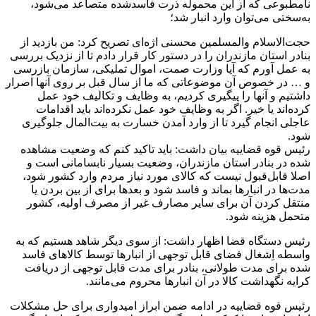
نامطبوعی که از این محموله ذرت فاسدشده متصاعد می‌شود،
به‌سختی می‌توان وارد انبار شد؛
حجت‌الاسلام والمسلمین محسنی اژه‌ای تصریح کرد: من بازدید از
بنادر استان مازندران را در دستور کار قرار دادم تا از نزدیک بررسی
به عمل آورم که آیا وزارت صمت، اموال تملیکی، سازمان بازرسی
و … در خصوص آن موضوعاتی که ما از سال قبل بر روی آنها اصرار
داشتیم و آنها را پیگیری کردیم، به وظایف و تکالیف خود عمل
کرده‌اند یا خیر. اگر به وظایف خود عمل نکرده‌اند باید اقدامات
عاجلی انجام گیرد تا از وارد آمدن خسارت به بیت‌المال جلوگیری
شود.
رئیس قوه قضاییه بیان داشت: باید تاکید کنم که وضعیت مشاهده
شده در بنادر استان مازندران، وضعیت بسیار نابسامانی است و
اصلا قابل‌قبول نیست که کالای مورد نیاز مردم وارد کشور شود،
مدت‌ها در انبارها بماند و فاسد شود و بعدها برای از بین بردن یا
منتقل کردن آن برای سایر مصارف غیر از مصرف اولیه، کشور
متحمل هزینه شود.
رئیس دستگاه قضا اظهار داشت: از سوی دیگر شاهد هستیم که به
واسطه اِشغال فضای قابل توجهی از انبارها توسط کالاهای فاسد
شده برای مدت طولانی، بنادر برای مدت قابل توجهی از دریافت
کرایه نگهداشت کالا در آن انبارها محروم می‌مانند.
رئیس قوه قضاییه در ادامه ضمن ابراز امیدواری برای حل مشکلات