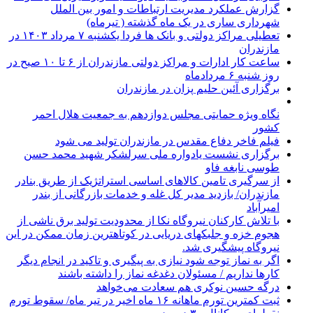
گزارش عملکرد مدیریت ارتباطات و امور بین الملل
شهرداری ساری در یک ماه گذشته ( تیرماه)
تعطیلی مراکز دولتی و بانک ها فردا یکشنبه ۷ مرداد ۱۴۰۳ در
مازندران
ساعت کار ادارات و مراکز دولتی مازندران از ۶ تا ۱۰ صبح در
روز شنبه ۶ مردادماه
برگزاری آئین حلیم پزان در مازندران
نگاه ویژه حمایتی مجلس دوازدهم به جمعیت هلال احمر
کشور
فیلم فاخر دفاع مقدس در مازندران تولید می شود
برگزاری نشست یادواره ملی سرلشکر شهید محمد حسن
طوسی نابغه فاو
از سرگیری تامین کالاهای اساسی استراتژیک از طریق بنادر
مازندران/ بازدید مدیر کل غله و خدمات بازرگانی از بندر
امیرآباد
با تلاش کارکنان نیروگاه نکا از محدودیت تولید برق ناشی از
هجوم خزه و جلبکهای دریایی در کوتاهترین زمان ممکن در این
نیروگاه پیشگیری شد.
اگر به نماز توجه شود نیازی به پیگیری و تاکید در انجام دیگر
کارها نداریم / مسئولان دغدغه نماز را داشته باشند
درگه حسین نوکری هم سعادت می‌خواهد
ثبت کمترین تورم ماهانه ۱۶ ماه اخیر در تیر ماه/ سقوط تورم