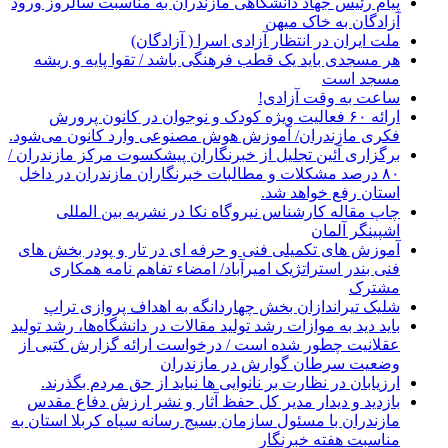
پیام رئیس جهاد دانشگاهی مازندران به مناسبت سالروز ورود
آزادگان به خاک میهن
ملت ایران در انتظار آزادی اسرا ( آزادگان)
هر مسجدی باید یک قطب فرهنگی باشد / تقوا پایه و ریشه
مسجد است
ساعت به وقت آزادی!
ارائه ۶۰ فعالیت ویژه کودک و نوجوان در کانون پرورش
فکری مازندران/ آموزش هوش مصنوعی وارد کانون می‌شود.
برگزاری آئین تجلیل از خبرنگاران پیشکسوت مرکز مازندران /
۸۰ درصد مشکلات و مطالبات خبرنگاران مازندران در داخل
استان رفع خواهد شد.
چاپ مقاله کارشناس نيروگاه نكا در نشریه بین المللی
اشپینگر آلمان
آموزش های تکمیلی فنی و حرفه ای در تار و پودر بخش های
فنی بندر استراتژیک امیرآباد/ امضاء تفاهم نامه همکاری
مشترک
شلیک تیراندازان بخش چهاردانگه به اهداف پروازی تراپ
باید دید به موازات رشد تولید مقالات در دانشگاه‌ها، رشد تولید
عقلانیت چطور شده است / درخواست ارائه گزارش کتبی از
وضعیت سرطان گوارش در مازندران
ارزیابان در نظارت بر نانوایی ها نباید از حق مردم بگذرند.
بازدید و دیدار مدیر کل حفظ آثار و نشر ارزش دفاع مقدس
مازندران با مسئول سازمان بسیج رسانه سپاه کربلا استان به
مناسبت هفته خبرنگار