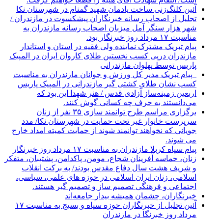
آئین کلنگ‌زنی ساخت یادمان شهید گمنام در شهرستان نکا
تجلیل از اصحاب رسانه خبرنگاران پیشکسوت در مازندران /
شهر هزار سنگر آمل میزبان اصحاب رسانه مازندران به
مناسبت ۱۷ مرداد روز خبرنگار بود.
پیام تبریک مشترک نماینده ولی فقیه در استان و استاندار
مازندران درپی کسب نخستین طلای کاروان ایران در المپیک
پاریس توسط پهلوان مازندرانی
‍ ‍ پیام تبریک مدیر کل ورزش و جوانان مازندران به مناسبت
کسب نشان طلای کشتی گیر مازندرانی در المپیک پاریس
اربعین زمینه‌ساز آزادی قدس / هنر شهدا این بود که
می‌دانستند به حرف چه کسانی گوش کنند.
برگزاری مراسم طرح توانمند سازی ۳۵ نفر از زنان
سرپرست خانوار غیر تحت حمایت در شهرستان نکا/ مدد
جویانی که نخواهند توانمند شوند از حمایت کمیته امداد خارج
می شوند.
پیام سپاه کربلا مازندران به مناسبت ۱۷ مرداد روز خبرنگار
زنان، حماسه آفرینان شجاع، مومن، پاکدامن، پشتیبان، متفکر
و شریف هشت سال دفاع مقدس بودند/ به برکت انقلاب
اسلامی، زنان ایران اسلامی در حوزه های علمی، سیاسی،
اجتماعی و فرهنگی تصمیم ساز و تصمیم گیر هستند.
خبرنگاران، چشمان همیشه بیدار جامعه‌اند
آئین تجلیل از خبرنگاران حوزه سپاه و بسیج به مناسبت ۱۷
مرداد روز خبرنگا در مازندران