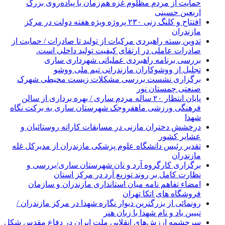
حمایت از مردم مظلوم غزه هم‌زمان با پیاده‌روی بزرگ
اربعین حسینی
افتتاح و کلنگ زنی ۲۳۰ پروژه ویژه هفته دولت در مرکز
مازندران
تدوین بسته راهبردی مرکبات از تولید تا صادرات / حمایت از
صادرات عاملی در ارتقای کیفیت تولید داخلی است.
بررسی برنامه راهبردی عملیاتی شهرداری ساری
تجلیل از ووشوکاران مازندرانی تیم ملی ووشو
برگزاری نشست بررسی مشکلات زیست محیطی شهرک
صنعتی چمستان نور
پایان انتظار ۲۰ ساله مردم ساری / بهره برداری از سالن
فرهنگی ورزشی ماهفروجک شهرستان ساری به برکت نگاه
شهدا
درخشش دختران مازنی در مسابقات کاراته روستائیان و
عشایر کشور
تقدیر رئیس دانشگاه علوم پزشکی مازندران از مدیرکل غله
مازندران
برگزاری کارگروه آرد و نان شهرستان ساری/بررسی و
نظارت کامل بر روند توزیع آرد در مرکز استان
امضاء تفاهم نامه میان استانداری مازندران و سازمان
فروشگاه های اتکا تهران
رونمائی از بزرگترین دیوار نگاره شهدا در مرکز مازندران /
تبیین یاد و نام شهدا با زبان هنر
سرچشمه ارزش‌های انقلابی ملت ایران در دفاع مقدس شکل