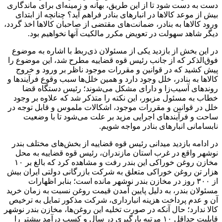
دست به دست شود تا از این طریق، بهانه و زمینه‌ای برای ماندگاری
بیش از موعد کالاها در انبارهای بنادر فراهم آید؟ چنانچه از ابتدای
ورود کالاها به بنادر، ضمانت‌های مقتضی از صاحبان کالاها اخذ گردد،
دیگر شاهد سهولت در تعویض مکرر مالکیت آنها نخواهیم بود.
در این بخش از بازدید یکی از مسئولان ذی‌ربط با اشاره به موضوع
فوق‌الذکر که از جانب رئیس قوه قضاییه مطرح شد، این موضوع را
پیش کشید که در قوانین و مقررات موجود ناظر بر ورود و خروج
کالاها به بنادر، خلل وجود دارد و همین خلل‌ها سبب وقوع فرآیندها و
روندهای آسیب‌زا و دارای مشکل می‌شوند؛ رئیس دستگاه قضا
خطاب به مسئول مزبور، این نکته را متذکر شد که علاوه بر وجود
خلل در قوانین و مقررات موجود، اشکالات ملموس و قابل توجه در
ساحت و فرآیندهای اجرایی مزید بر علت می‌شود تا با وضعیت
نابسامانی انبارهای بنادر مواجه شویم.
در ادامه بازدید میدانی رئیس قوه قضاییه از بخش‌های مختلف بندر
نوشهر واقع در غرب استان مازندران، رئیس قوه قضاییه به محل
مخازن روغن خوراکی این بندر رفت و مشاهده کرد که بالغ بر ۱۰
هزار تن روغن خوراکی متعلق به شرکت بازرگانی دولتی ایران بیش
از ۳۰۰ روز در مخازن بندر نوشهر مانده است؛ بنابر اظهارات
مسئولان بندر، به دلیل پایین آمدن قیمت روغن نسبت به زمان خرید
آن و عدم پرداخت هزینه انبارداری، شرکت مذکور تمایل به ترخیص
کالا ندارد؛ حال آنکه در صورت تخلیه این روغن‌ها، مخازن بندر نوشهر
قابلیت حداقل ۱۰ مرتبه بارگیری در سال و کسب درآمد بیشتر را