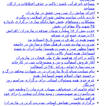
مساجد باید قرآنی باشند / تاکید بر حذف اختلافات در ارکان
مساجد
اجرای نمایش راز سرزمین عشق در مازندران
بازدید بابایی نماینده مجلس شورای اسلامی و پیگیری
مشکلات روستاهای بخش چهاردانگه ساری/ برگزاری یادواره
۳۵ شهید والا مقام این بخش
جذب بیش از ۱۸ میلیارد تومان صدقه درمازندران / افزایش
۲۶ درصدی جمع آوری صدقه
شهید هنیه در طرف درست تاریخ ایستاده بود
ضرورت نهادینه شدن فرهنگ صلح و سازش در جامعه
شهدا مظهر صبر و بصیرت هستند/ ملت ایران به شهید
اسماعیل هنیه امتیاز بالایی دادند.
تاکید بر اجرای هدفمند طرح ملی فتحان در مازندران
آغاز فروش آسفالت و بتن و مصنوعات بتنی در کارخانه
مِرمِت ساری/تولید روزانه ۲۵۰ تن آسفالت
پیام تسلیت سپاه کربلا مازندران در پی شهادت مجاهد بزرگ و
برجسته جهان اسلام شهید اسماعیل هنیه
عزم جدی همه مسئولان استانی برای برگزاری مراسم روز
خبرنگار
امام خامنه ای: خونخواهی مهمان عزیزمان را وظیفه خود
می‌دانیم/رژیم صهیونیستی زمینه مجازات سخت را برای خود
فراهم ساخت
برگزاری نخستین همایش استانی مدیریت کربن در مازندران/