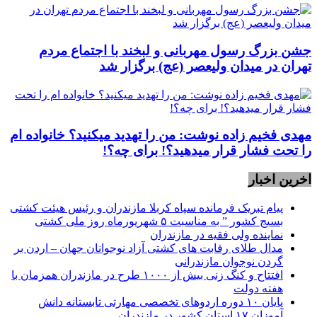
جشن بزرگ رسول مهربانی و لبخند با اجتماع مردم
تهران در میدان ولیعصر (عج) برگزار شد
مهدی فخیم زاده نوشت: من را تهدید میکنید؟ خانواده ام
را‌ تحت فشار قرار میدهید؟! برای چه؟!
اخرین اخبار
پیام تبریک فرمانده سپاه کربلا مازندران و رئیس هیئت کشتی
بسیج کشور ” به مناسبت ۵ شهریورماه روز ملی کشتی
نماينده ولی فقیه در مازندران
مدال طلای رقابت های کشتی آزاد نوجوانان جهان – اردن بر
گردن نوجوان مازندرانی
افتتاح و کنگ زنی بیش از ۱۰۰۰ طرح در مازندران همزمان با
هفته دولت
پایان ۱۰ دوره اردوهای تخصصی مهارتی تابستانه دانش
آموزان ۱۷ استان کشور در مازندران