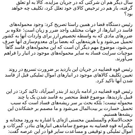
سال دیگر هم آن شرکتی که در جریان مزایده، کالا به او تعلق
گرفته، باز هم در ترخیص کالای خود تعلل کرد، تکلیف چه خواهد
بود؟
رئیس دستگاه قضا در همین راستا تصریح کرد: وجود محموله‌های
فاسد در انبارها، از جهات مختلف واجد ضرر و زیان است؛ علاوه بر
ضررهای مادی که به واسطه تخصیص ارز برای واردات آنها به کشور
تحمیل می‌شود و یا هزینه‌هایی که بعضاً برای معدوم‌سازی آنها صرف
می‌شود، موضوع مهم دیگر آن است که این محموله‌های فاسد گاهاً
موجبات سرایت فساد به سایر محموله‌های موجود در انبار را فراهم
می‌آورند.
رئیس قوه قضاییه در جریان این بازدید بر ضرورت تسریع در روند
تعیین تکلیف کالاهای موجود در انبارهای اموال تملیکی قبل از فاسد
شدن آنها تاکید کرد.
رئیس قوه قضاییه در ادامه بازدید از بندر امیرآباد، تاکید کرد: در این
قبیل بازدیدها، موضوع فقط منحصر به فاسد شدن یک یا چند
محموله نیست؛ بلکه بحث بر سر ریشه‌های فساد است که سبب
تحمیل خسارت بر بیت‌المال می‌شود و ما مصمم بر خشکاندن این
ریشه‌ها هستیم.
حجت‌الاسلام والمسلمین محسنی اژه‌ای با اشاره به ورود مجدانه و‌
پیگیرانه قوه قضاییه به موضوع ساماندهی انبارهای بنادر، گمرکات و
اموال تملیکی و توقیفی و مساعدت سایر قوا در این عرصه گفت: