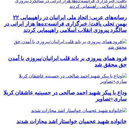
رسانه‌های عربی: اتحاد ملی ایرانیان در راهپیمایی ۲۲
بهمن تجلی یافت/ خبرگزاری فرانسه:ده‌ها هزار ایرانی در
سالگرد پیروزی انقلاب اسلامی راهپیمایی کردند
فرود همای پیروزی بر باند قلب ایرانیان/پیروزی با آمدن
حق محقق شد
وداع با پیکر شهید احمد صالحی‌ در حسینیه عاشقان کربلا
ساری+تصاویر
خانواده شهید عجمیان خواستار اشد مجازات شدند