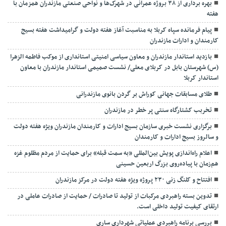
بهره برداری از ۳۸ بروژه عمرانی در شهرک‌ها و نواحی صنعتی مازندران همزمان با
هفته
پیام فرمانده سپاه کربلا به مناسبت آغاز هفته دولت و گرامیداشت هفته بسیج
کارمندان و ادارات مازندران
بازدید استاندار مازندران و معاون سیاسی امنیتی استانداری از موکب فاطمه الزهرا
(س) شهرستان بابل در کربلای معلی/ نشست صمیمی استاندار مازندران با معاون
استاندار کربلا
طلای مسابقات جهانی کوراش بر گردن بانوی مازندرانی
تخربب کشتارگاه سنتی پر خطر در مازندران
برگزاری نشست خبری سازمان بسیج ادارات و کارمندان مازندران ویژه هفته دولت
و سالروز بسیج ادارات و کارمندان
اعلام راه‌اندازی پویش بین‌المللی «به سمت قبله» برای حمایت از مردم مظلوم غزه
هم‌زمان با پیاده‌روی بزرگ اربعین حسینی
افتتاح و کلنگ زنی ۲۳۰ پروژه ویژه هفته دولت در مرکز مازندران
تدوین بسته راهبردی مرکبات از تولید تا صادرات / حمایت از صادرات عاملی در
ارتقای کیفیت تولید داخلی است.
بررسی برنامه راهبردی عملیاتی شهرداری ساری