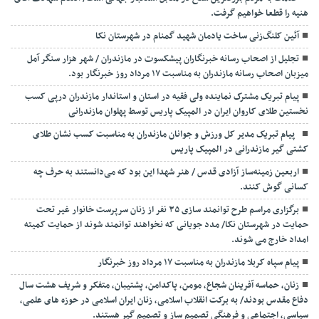
هنیه را قطعا خواهیم گرفت.
آئین کلنگ‌زنی ساخت یادمان شهید گمنام در شهرستان نکا
تجلیل از اصحاب رسانه خبرنگاران پیشکسوت در مازندران / شهر هزار سنگر آمل
میزبان اصحاب رسانه مازندران به مناسبت ۱۷ مرداد روز خبرنگار بود.
پیام تبریک مشترک نماینده ولی فقیه در استان و استاندار مازندران درپی کسب
نخستین طلای کاروان ایران در المپیک پاریس توسط پهلوان مازندرانی
‍ ‍ پیام تبریک مدیر کل ورزش و جوانان مازندران به مناسبت کسب نشان طلای
کشتی گیر مازندرانی در المپیک پاریس
اربعین زمینه‌ساز آزادی قدس / هنر شهدا این بود که می‌دانستند به حرف چه
کسانی گوش کنند.
برگزاری مراسم طرح توانمند سازی ۳۵ نفر از زنان سرپرست خانوار غیر تحت
حمایت در شهرستان نکا/ مدد جویانی که نخواهند توانمند شوند از حمایت کمیته
امداد خارج می شوند.
پیام سپاه کربلا مازندران به مناسبت ۱۷ مرداد روز خبرنگار
زنان، حماسه آفرینان شجاع، مومن، پاکدامن، پشتیبان، متفکر و شریف هشت سال
دفاع مقدس بودند/ به برکت انقلاب اسلامی، زنان ایران اسلامی در حوزه های علمی،
سیاسی، اجتماعی و فرهنگی تصمیم ساز و تصمیم گیر هستند.