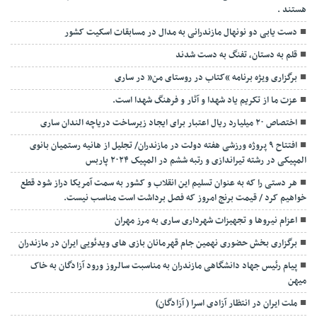
هستند‌ .
دست یابی دو نونهال مازندرانی به مدال در مسابقات اسکیت کشور
قلم به دستان، تفنگ به دست شدند
برگزاری ویژه برنامه “کتاب در روستای من” در ساری
عزت ما از تکریم یاد شهدا و آثار و فرهنگ شهدا است.
اختصاص ۲۰ میلیارد ریال اعتبار برای ایجاد زیرساخت دریاچه الندان ساری
افتتاح ۹ پروژه ورزشی هفته دولت در مازندران/ تجلیل از هانیه رستمیان بانوی
المپیکی در رشته تیراندازی و رتبه ششم در المپیک ۲۰۲۴ پاربس
هر دستی را که به عنوان تسلیم این انقلاب و کشور به سمت آمريکا دراز شود قطع
خواهیم کرد / قیمت برنج امروز که فصل برداشت است مناسب نیست.
اعزام نیروها و تجهیزات شهرداری ساری به مرز مهران
برگزاری بخش حضوری نهمین جام قهرمانان بازی های ویدئویی ایران در مازندران
پیام رئیس جهاد دانشگاهی مازندران به مناسبت سالروز ورود آزادگان به خاک
میهن
ملت ایران در انتظار آزادی اسرا ( آزادگان)