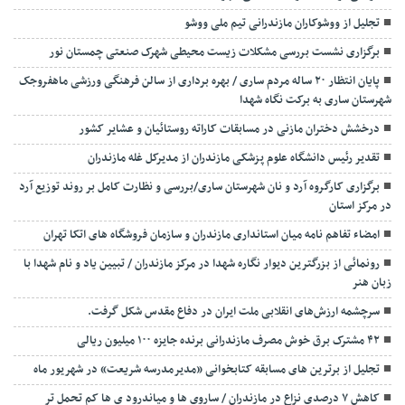
تجلیل از ووشوکاران مازندرانی تیم ملی ووشو
برگزاری نشست بررسی مشکلات زیست محیطی شهرک صنعتی چمستان نور
پایان انتظار ۲۰ ساله مردم ساری / بهره برداری از سالن فرهنگی ورزشی ماهفروجک
شهرستان ساری به برکت نگاه شهدا
درخشش دختران مازنی در مسابقات کاراته روستائیان و عشایر کشور
تقدیر رئیس دانشگاه علوم پزشکی مازندران از مدیرکل غله مازندران
برگزاری کارگروه آرد و نان شهرستان ساری/بررسی و نظارت کامل بر روند توزیع آرد
در مرکز استان
امضاء تفاهم نامه میان استانداری مازندران و سازمان فروشگاه های اتکا تهران
رونمائی از بزرگترین دیوار نگاره شهدا در مرکز مازندران / تبیین یاد و نام شهدا با
زبان هنر
سرچشمه ارزش‌های انقلابی ملت ایران در دفاع مقدس شکل گرفت.
۴۲ مشترک برق خوش مصرف مازندرانی برنده جایزه ۱۰۰ میلیون ریالی
تجلیل از برترین های مسابقه کتابخوانی «مدیرمدرسه شریعت» در شهریور ماه
کاهش ۷ درصدی نزاع در مازندران / ساروی ها و میاندرود ی ها کم تحمل تر