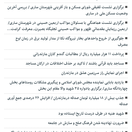
برگزاری ‌نشست تلفیقی شورای مسکن و باز آفرینی شهرستان ساری / بررسی آخرین
وضعیت مسکن ملی در ساری
برگزاری نشست هماهنگی با مسئولان مواکب اربعین حسینی در شهرستان ساری/
اربعین رزمایشِ مقدماتیِ ظهور و مواکب حسینی تجلیگاه بصیرت، معرفت کرامت…
جلوگیری از خروج واحدهای بخار نیروگاه نکا از مدار تولید برق در زمان اوج
مصرف
پرداخت ۱۱ هزار میلیارد ریال از مطالبات گندم کاران مازندرانی
مساجد باید قرآنی باشند / تاکید بر حذف اختلافات در ارکان مساجد
اجرای نمایش راز سرزمین عشق در مازندران
بازدید بابایی نماینده مجلس شورای اسلامی و پیگیری مشکلات روستاهای بخش
چهاردانگه ساری/ برگزاری یادواره ۳۵ شهید والا مقام این بخش
جذب بیش از ۱۸ میلیارد تومان صدقه درمازندران / افزایش ۲۶ درصدی جمع آوری
صدقه
شهید هنیه در طرف درست تاریخ ایستاده بود
ضرورت نهادینه شدن فرهنگ صلح و سازش در جامعه