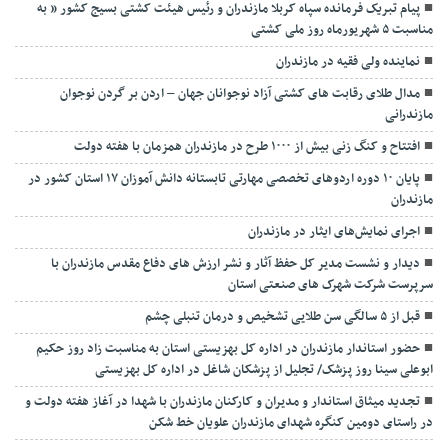
پیام تبریک فرمانده سپاه کربلا مازندران و رئیس هیئت کشتی بسیج کشور ” به
مناسبت ۵ شهریورماه روز ملی کشتی
نماينده ولی فقیه در مازندران
مدال طلای رقابت های کشتی آزاد نوجوانان جهان – اردن بر گردن نوجوان
مازندرانی
افتتاح و کنگ زنی بیش از ۱۰۰۰ طرح در مازندران همزمان با هفته دولت
پایان ۱۰ دوره اردوهای تخصصی مهارتی تابستانه دانش آموزان ۱۷ استان کشور در
مازندران
اجرای نمایش‌های ایثار در مازندران
دیدار و نشست مدیر کل حفظ آثار و نشر ارزش های دفاع مقدس مازندران با
سرپرست شرکت شهرک های صنعتی استان
قبل از ۵ سالگی سن طلایی تشخیص و درمان تنبلی چشم
حضور استاندار مازندران در اداره کل بهزیستی استان به مناسبت زاد روز حکیم
ابوعلی سینا روز پزشک/ تجلیل از پزشکان شاغل در اداره کل بهزیستی
تجدید میثاق استاندار و مدیران و کارکنان مازندران با شهدا در آغاز هفته دولت و
در راستای دومین کنگره شهدای مازندران علویان خط شکن