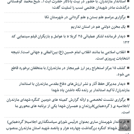
استاندار مازندران، با حضور در بیت یادگار حضرت آیت ا.. شیخ محمد کوهستانی
درگذشت مادر شهیدان هاشمی نسب را تسلیت گفت:
برگزاری مراسم علم بستن و علم گردانی در شهرستان نکا
یک مخزن دولتی هم در استان نداریم
دیدار فرمانده لشکر عملیاتی ۲۵ کربلا ” با عوامل و بازیگران فیلم سینمایی کد
۱۳۳
انقلاب اسلامی ما مانند انقلاب امام حسین (ع) بین‌المللی و جهانی است/ نتیجه
انتخابات پیروزی است.
کشف ۱۵ مرکز استخراج رمز ارز غیرمجاز در مازندران/ با متخلفان برخورد قاطع
می شود.
دیدار مدیرکل حفظ آثار و نشر ارزش‌های دفاع مقدس مازندران با استاندار
مازندران/ تاکید استاندار بر زنده نگه داشتن یاد شهدا
برگزاری نشست تخصصی و ارائه گزارش کمیته های دومین کنگره شهدای مازندران
/اجلاسیه ی ( گردهمایی)فرزندان و همسران شهدا یکی از برنامه های محوری ما
است.
فرماندار شهرستان ساری بعنوان “رئیس شورای سیاستگذاری اجلاسیه( گردهمایی)
فرزندان شهدا” کنگره بزرگداشت چهارده هزار و پانصد شهید استان مازندران منصوب