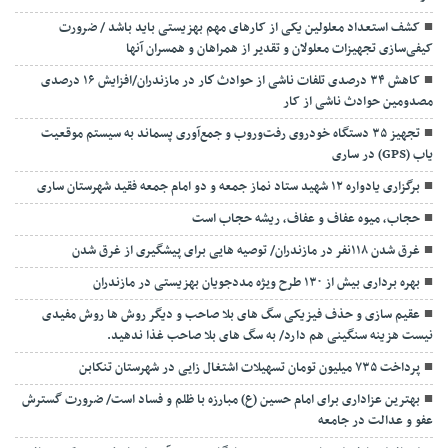
کشف استعداد معلولین یکی از کارهای مهم بهزیستی باید باشد / ضرورت
کیفی‌سازی تجهیزات معلولان و تقدیر از همراهان و همسران آنها
کاهش ۳۴ درصدی تلفات ناشی از حوادث كار در مازندران/افزایش ۱۶ درصدی
مصدومین حوادث ناشی از کار
تجهیز ۳۵ دستگاه خودروی رفت‌وروب و جمع‌آوری پسماند به سیستم موقعیت
یاب (GPS) در ساری
برگزاری یادواره ۱۲ شهید ستاد نماز جمعه و دو امام جمعه فقید شهرستان ساری
حجاب، میوه عفاف و عفاف، ریشه حجاب است
غرق شدن ۱۱۸نفر در مازندران/ توصيه هايی برای پيشگيری از غرق شدن
بهره برداری بیش از ۱۳۰ طرح ویژه مددجویان بهزیستی در مازندران
عقیم سازی و حذف فیزیکی سگ های بلا صاحب و دیگر روش ها روش مفیدی
نیست هزینه سنگینی هم دارد/ به سگ های بلا صاحب غذا ندهید.
پرداخت ۷۳۵ میلیون تومان تسهیلات اشتغال زایی در شهرستان تنکابن
بهترین عزاداری برای امام حسین (ع) مبارزه با ظلم و فساد است/ ضرورت گسترش
عفو و عدالت در جامعه