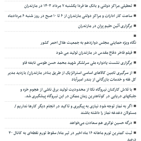
تعطیلی مراکز دولتی و بانک ها فردا یکشنبه ۷ مرداد ۱۴۰۳ در مازندران
ساعت کار ادارات و مراکز دولتی مازندران از ۶ تا ۱۰ صبح در روز شنبه ۶ مردادماه
برگزاری آئین حلیم پزان در مازندران
نگاه ویژه حمایتی مجلس دوازدهم به جمعیت هلال احمر کشور
فیلم فاخر دفاع مقدس در مازندران تولید می شود
برگزاری نشست یادواره ملی سرلشکر شهید محمد حسن طوسی نابغه فاو
از سرگیری تامین کالاهای اساسی استراتژیک از طریق بنادر مازندران/ بازدید مدیر
کل غله و خدمات بازرگانی از بندر امیرآباد
با تلاش کارکنان نیروگاه نکا از محدودیت تولید برق ناشی از هجوم خزه و
جلبکهای دریایی در کوتاهترین زمان ممکن در این نیروگاه پیشگیری شد.
اگر به نماز توجه شود نیازی به پیگیری و تاکید در انجام دیگر کارها نداریم /
مسئولان دغدغه نماز را داشته باشند
درگه حسین نوکری هم سعادت می‌خواهد
ثبت کمترین تورم ماهانه ۱۶ ماه اخیر در تیر ماه/ سقوط تورم نقطه‌ای به کانال ۳۰
درصد