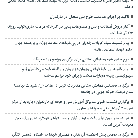
شهدا مظهر صبر و بصیرت هستند/ ملت ایران به شهید اسماعیل هنیه امتیاز بالایی
دادند.
تاکید بر اجرای هدفمند طرح ملی فتحان در مازندران
آغاز فروش آسفالت و بتن و مصنوعات بتنی در کارخانه مِرمِت ساری/تولید روزانه
۲۵۰ تن آسفالت
پیام تسلیت سپاه کربلا مازندران در پی شهادت مجاهد بزرگ و برجسته جهان
اسلام شهید اسماعیل هنیه
عزم جدی همه مسئولان استانی برای برگزاری مراسم روز خبرنگار
امام خامنه ای: خونخواهی مهمان عزیزمان را وظیفه خود می‌دانیم/رژیم
صهیونیستی زمینه مجازات سخت را برای خود فراهم ساخت
برگزاری نخستین همایش استانی مدیریت کربن در مازندران/ ضرورت نهادینه
شدن فرهنگ صرفه جویی در جامعه
برگزاری نشست خبری مدیرکل آموزش فنی و حرفه ای مازندران / بازدید از مرکز
شماره ۳ آموزش فنی و حرفه ای ساری
شرایط سفر ایمن برای رفت و آمد زائران اربعین فراهم شود/پیاده روی اربعین
معرفت آفرین است.
برگزاری دومین پیش اجلاسیه فرزندان و همسران شهدا در راستای دومین کنگره