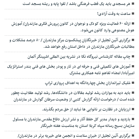
هر مسجدی باید یک قطب فرهنگی باشد / تقوا پایه و ریشه مسجد است
ساعت به وقت آزادی!
ارائه ۶۰ فعالیت ویژه کودک و نوجوان در کانون پرورش فکری مازندران/ آموزش
هوش مصنوعی وارد کانون می‌شود.
برگزاری آئین تجلیل از خبرنگاران پیشکسوت مرکز مازندران / ۸۰ درصد مشکلات و
مطالبات خبرنگاران مازندران در داخل استان رفع خواهد شد.
چاپ مقاله کارشناس نيروگاه نكا در نشریه بین المللی اشپینگر آلمان
آموزش های تکمیلی فنی و حرفه ای در تار و پودر بخش های فنی بندر استراتژیک
امیرآباد/ امضاء تفاهم نامه همکاری مشترک
شلیک تیراندازان بخش چهاردانگه به اهداف پروازی تراپ
باید دید به موازات رشد تولید مقالات در دانشگاه‌ها، رشد تولید عقلانیت چطور
شده است / درخواست ارائه گزارش کتبی از وضعیت سرطان گوارش در مازندران
ارزیابان در نظارت بر نانوایی ها نباید از حق مردم بگذرند.
بازدید و دیدار مدیر کل حفظ آثار و نشر ارزش دفاع مقدس مازندران با مسئول
سازمان بسیج رسانه سپاه کربلا استان به مناسبت هفته خبرنگار
برگزاری آئین تجلیل از خیران سلامت و انجمن های خیریه برتر در مازندران/