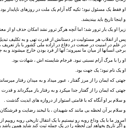
او فقط یک مسئول نبود؛ تکیه گاه آرام یک ملت در روزهای ناپایدار بود.
و اینجا تاریخ باید بیندیشد.
زیرا او یک بار ترور شد؛ اما آنچه هرگز ترور نشد امکان حذف او از معنا
پس از انقلاب هر مسئولیت در دستانش از قدرت تهی و به تکلیف تبدیل 
در علم در امنیت در صنعت در دفاع در اراده ملی کشور با باز تعریف 
برخی انسانها از میان ما نمیروند؛ آنها از فرد بودن خارج میشوند و به 
او را با مرگ آرام نسبتی نبود. فرجام شایسته اش ، شهادت بود.
او یک نام نبود؛ یک جهت بود.
جهتی که ایمان را از مرز گفتار ، عبور میداد و به میدان رفتار میر
جهتی که ایمان را از گفتار جدا میکرد و به رفتار باز میگرداند و قدرت
و سلام بر او آنگاه که با قامتی استوار از دروازه های ابدیت گذشت .
و سلام بر آن لحظه بی مانند که شهیدان ، با لبخند رضایت و فرشتگان
امروز ما با یک وداع روبه رو نیستیم با یک انتقال تاریخی روبه روییم ا
و اگر تاریخ بخواهد این لحظه را در یک جمله ثبت کند شاید همین باشد برخ