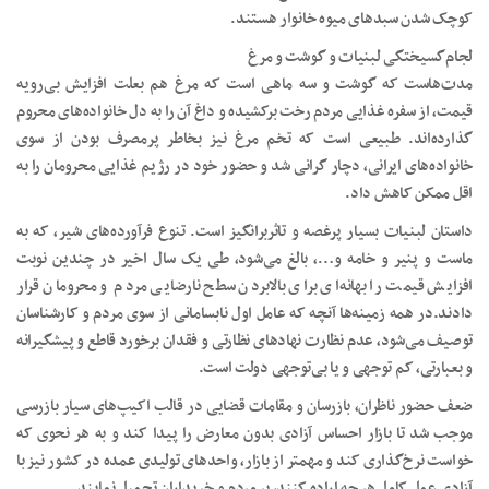
کوچک شدن سبد‌های میوه خانوار هستند.
لجام‌گسیختگی لبنیات و گوشت و مرغ
مدت‌هاست که گوشت و سه ماهی است که مرغ هم بعلت افزایش بی‌رویه
قیمت، از سفره غذایی مردم رخت برکشیده و داغ آن را به دل خانواده‌های محروم
گذارده‌اند. طبیعی است که تخم مرغ نیز بخاطر پرمصرف بودن از سوی
خانواده‌های ایرانی، دچار گرانی شد و حضور خود در رژیم غذایی محرومان را به
اقل ممکن کاهش داد.
داستان لبنیات بسیار پرغصه و تاثربرانگیز است. تنوع فرآورده‌های شیر، که به
ماست و پنیر و خامه و…، بالغ می‌شود، طی یک سال اخیر در چندین نوبت
افزایش قیمت را بهانه‌ای برای بالابردن سطح نارضایی مردم و محرومان قرار
دادند.در همه زمینه‌ها آنچه که عامل اول نابسامانی از سوی مردم و کارشناسان
توصیف می‌شود، عدم نظارت نهادهای نظارتی و فقدان برخورد قاطع و پیشگیرانه
و بعبارتی، کم توجهی و یا بی‌توجهی دولت است.
ضعف حضور ناظران، بازرسان و مقامات قضایی در قالب اکیپ‌های سیار بازرسی
موجب شد تا بازار احساس آزادی بدون معارض را پیدا کند و به هر نحوی که
خواست نرخ‌گذاری کند و مهمتر از بازار، واحدهای تولیدی عمده در کشور نیز با
آزادی عمل کامل هر چه اراده کنند، بر مردم و خریداران تحمیل نمایند.