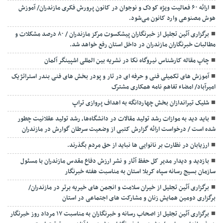
ارائه ۶۰ فعالیت ویژه کودک و نوجوان در کانون پرورش فکری مازندران/ آموزش
هوش مصنوعی وارد کانون می‌شود.
برگزاری آئین تجلیل از خبرنگاران پیشکسوت مرکز مازندران / ۸۰ درصد مشکلات و
مطالبات خبرنگاران مازندران در داخل استان رفع خواهد شد.
چاپ مقاله کارشناس نيروگاه نكا در نشریه بین المللی اشپینگر آلمان
آموزش های تکمیلی فنی و حرفه ای در تار و پودر بخش های فنی بندر استراتژیک
امیرآباد/ امضاء تفاهم نامه همکاری مشترک
شلیک تیراندازان بخش چهاردانگه به اهداف پروازی تراپ
باید دید به موازات رشد تولید مقالات در دانشگاه‌ها، رشد تولید عقلانیت چطور
شده است / درخواست ارائه گزارش کتبی از وضعیت سرطان گوارش در مازندران
ارزیابان در نظارت بر نانوایی ها نباید از حق مردم بگذرند.
بازدید و دیدار مدیر کل حفظ آثار و نشر ارزش دفاع مقدس مازندران با مسئول
سازمان بسیج رسانه سپاه کربلا استان به مناسبت هفته خبرنگار
برگزاری آئین تجلیل از خیران سلامت و انجمن های خیریه برتر در مازندران/
برگزاری دومین همایش زنان و مشارکت های اجتماعی در استان
برگزاری آئین تجلیل از اصحاب رسانه و خبرنگاران به مناسبت ۱۷ مرداد روز خبرنگار