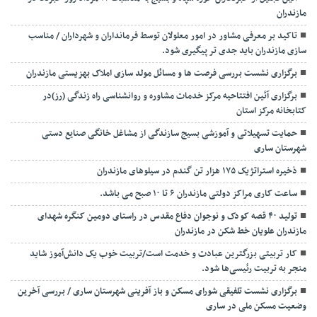
مازندران
تاکید بر معرفی مشاور در امور معلولان توسط فرمانداران و شهرداران / مناسب
سازی مازندران باید جدی تر پیگیری شود.
برگزاری نشست بررسی فرصت ها و مسائل مولد سازی املاک بهزیستی مازندران
برگزاری آئین افتتاحیه مرکز خدمات مشاوره و روانشناسی راه زندگی (رز)در
کتابخانه مرکز استان
حمایت تسهیلاتی و آموزشی بسیج سازندگی از مشاغل خانگی صنایع دستی
شهرستان ساری
ذخیره استراتژیک ۱۷۵ هزار تن گندم در سیلوهای مازندران
ساعت کاری مراکز دولتی مازندران ۶ تا ۱۰ صبح می باشد.
تولید ۴۰ قصه کودک و نوجوان دفاع مقدس در راستای دومین کنگره شهدای
مازندران علویان خط شکن در مازندران
کار تربیتی بزرگترین عبادت و خدمت است/تربیت خوب یک دانش‌آموز شاید
منجر به تربیت رئیسی‌ها شود.
برگزاری ‌نشست تلفیقی شورای مسکن و باز آفرینی شهرستان ساری / بررسی آخرین
وضعیت مسکن ملی در ساری