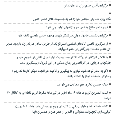
برگزاری آئین حلیم پزان در مازندران
نگاه ویژه حمایتی مجلس دوازدهم به جمعیت هلال احمر کشور
فیلم فاخر دفاع مقدس در مازندران تولید می شود
برگزاری نشست یادواره ملی سرلشکر شهید محمد حسن طوسی نابغه فاو
از سرگیری تامین کالاهای اساسی استراتژیک از طریق بنادر مازندران/ بازدید مدیر
کل غله و خدمات بازرگانی از بندر امیرآباد
با تلاش کارکنان نیروگاه نکا از محدودیت تولید برق ناشی از هجوم خزه و
جلبکهای دریایی در کوتاهترین زمان ممکن در این نیروگاه پیشگیری شد.
اگر به نماز توجه شود نیازی به پیگیری و تاکید در انجام دیگر کارها نداریم /
مسئولان دغدغه نماز را داشته باشند
درگه حسین نوکری هم سعادت می‌خواهد
ثبت کمترین تورم ماهانه ۱۶ ماه اخیر در تیر ماه/ سقوط تورم نقطه‌ای به کانال ۳۰
درصد
کشف استعداد معلولین یکی از کارهای مهم بهزیستی باید باشد / ضرورت
کیفی‌سازی تجهیزات معلولان و تقدیر از همراهان و همسران آنها