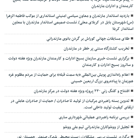
کارمندان و ادارات مازندران
بازدید استاندار مازندران و معاون سیاسی امنیتی استانداری از موکب فاطمه الزهرا
(س) شهرستان بابل در کربلای معلی/ نشست صمیمی استاندار مازندران با معاون
استاندار کربلا
طلای مسابقات جهانی کوراش بر گردن بانوی مازندرانی
تخربب کشتارگاه سنتی پر خطر در مازندران
برگزاری نشست خبری سازمان بسیج ادارات و کارمندان مازندران ویژه هفته دولت
و سالروز بسیج ادارات و کارمندان
اعلام راه‌اندازی پویش بین‌المللی «به سمت قبله» برای حمایت از مردم مظلوم غزه
هم‌زمان با پیاده‌روی بزرگ اربعین حسینی
افتتاح و کلنگ زنی ۲۳۰ پروژه ویژه هفته دولت در مرکز مازندران
تدوین بسته راهبردی مرکبات از تولید تا صادرات / حمایت از صادرات عاملی در
ارتقای کیفیت تولید داخلی است.
بررسی برنامه راهبردی عملیاتی شهرداری ساری
تجلیل از ووشوکاران مازندرانی تیم ملی ووشو
برگزاری نشست بررسی مشکلات زیست محیطی شهرک صنعتی چمستان نور