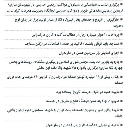
برگزاری نشست هماهنگی با مسئولان مواکب اربعین حسینی در شهرستان ساری/
اربعین رزمایشِ مقدماتیِ ظهور و مواکب حسینی تجلیگاه بصیرت، معرفت کرامت…
جلوگیری از خروج واحدهای بخار نیروگاه نکا از مدار تولید برق در زمان اوج
مصرف
پرداخت ۱۱ هزار میلیارد ریال از مطالبات گندم کاران مازندرانی
مساجد باید قرآنی باشند / تاکید بر حذف اختلافات در ارکان مساجد
اجرای نمایش راز سرزمین عشق در مازندران
بازدید بابایی نماینده مجلس شورای اسلامی و پیگیری مشکلات روستاهای بخش
چهاردانگه ساری/ برگزاری یادواره ۳۵ شهید والا مقام این بخش
جذب بیش از ۱۸ میلیارد تومان صدقه درمازندران / افزایش ۲۶ درصدی جمع آوری
صدقه
شهید هنیه در طرف درست تاریخ ایستاده بود
ضرورت نهادینه شدن فرهنگ صلح و سازش در جامعه
شهدا مظهر صبر و بصیرت هستند/ ملت ایران به شهید اسماعیل هنیه امتیاز بالایی
دادند.
تاکید بر اجرای هدفمند طرح ملی فتحان در مازندران