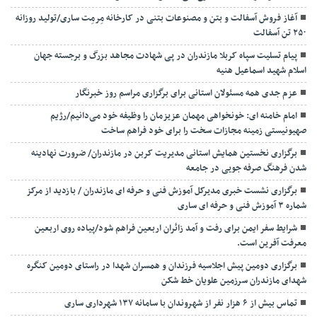
آغاز فروش آسفالت و بتن و مصنوعات بتنی در کارخانه مِرمِت ساری/تولید روزانه
۲۵۰ تن آسفالت
پیام تسلیت سپاه کربلا مازندران در پی شهادت مجاهد بزرگ و برجسته جهان
اسلام شهید اسماعیل هنیه
عزم جدی همه مسئولان استانی برای برگزاری مراسم روز خبرنگار
امام خامنه ای: خونخواهی مهمان عزیزمان را وظیفه خود می‌دانیم/رژیم
صهیونیستی زمینه مجازات سخت را برای خود فراهم ساخت
برگزاری نخستین همایش استانی مدیریت کربن در مازندران/ ضرورت نهادینه
شدن فرهنگ صرفه جویی در جامعه
برگزاری نشست خبری مدیرکل آموزش فنی و حرفه ای مازندران / بازدید از مرکز
شماره ۳ آموزش فنی و حرفه ای ساری
شرایط سفر ایمن برای رفت و آمد زائران اربعین فراهم شود/پیاده روی اربعین
معرفت آفرین است.
برگزاری دومین پیش اجلاسیه فرزندان و همسران شهدا در راستای دومین کنگره
شهدای مازندران سرزمین علویان خط شکن
تماس بیش از ۶ هزار نفر از شهروندان با سامانه ۱۳۷ شهرداری ساری