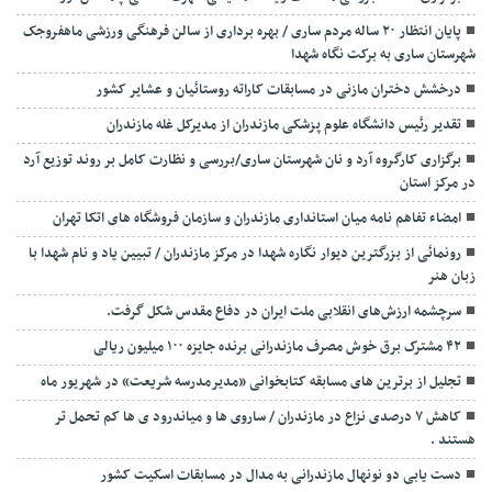
پایان انتظار ۲۰ ساله مردم ساری / بهره برداری از سالن فرهنگی ورزشی ماهفروجک
شهرستان ساری به برکت نگاه شهدا
درخشش دختران مازنی در مسابقات کاراته روستائیان و عشایر کشور
تقدیر رئیس دانشگاه علوم پزشکی مازندران از مدیرکل غله مازندران
برگزاری کارگروه آرد و نان شهرستان ساری/بررسی و نظارت کامل بر روند توزیع آرد
در مرکز استان
امضاء تفاهم نامه میان استانداری مازندران و سازمان فروشگاه های اتکا تهران
رونمائی از بزرگترین دیوار نگاره شهدا در مرکز مازندران / تبیین یاد و نام شهدا با
زبان هنر
سرچشمه ارزش‌های انقلابی ملت ایران در دفاع مقدس شکل گرفت.
۴۲ مشترک برق خوش مصرف مازندرانی برنده جایزه ۱۰۰ میلیون ریالی
تجلیل از برترین های مسابقه کتابخوانی «مدیرمدرسه شریعت» در شهریور ماه
کاهش ۷ درصدی نزاع در مازندران / ساروی ها و میاندرود ی ها کم تحمل تر
هستند‌ .
دست یابی دو نونهال مازندرانی به مدال در مسابقات اسکیت کشور