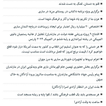
قلم به دستان، تفنگ به دست شدند
برگزاری ویژه برنامه “کتاب در روستای من” در ساری
عزت ما از تکریم یاد شهدا و آثار و فرهنگ شهدا است.
اختصاص ۲۰ میلیارد ریال اعتبار برای ایجاد زیرساخت دریاچه الندان ساری
افتتاح ۹ پروژه ورزشی هفته دولت در مازندران/ تجلیل از هانیه رستمیان بانوی
المپیکی در رشته تیراندازی و رتبه ششم در المپیک ۲۰۲۴ پاربس
هر دستی را که به عنوان تسلیم این انقلاب و کشور به سمت آمريکا دراز شود قطع
خواهیم کرد / قیمت برنج امروز که فصل برداشت است مناسب نیست.
اعزام نیروها و تجهیزات شهرداری ساری به مرز مهران
برگزاری بخش حضوری نهمین جام قهرمانان بازی های ویدئویی ایران در مازندران
پیام رئیس جهاد دانشگاهی مازندران به مناسبت سالروز ورود آزادگان به خاک
میهن
ملت ایران در انتظار آزادی اسرا ( آزادگان)
هر مسجدی باید یک قطب فرهنگی باشد / تقوا پایه و ریشه مسجد است
ساعت به وقت آزادی!