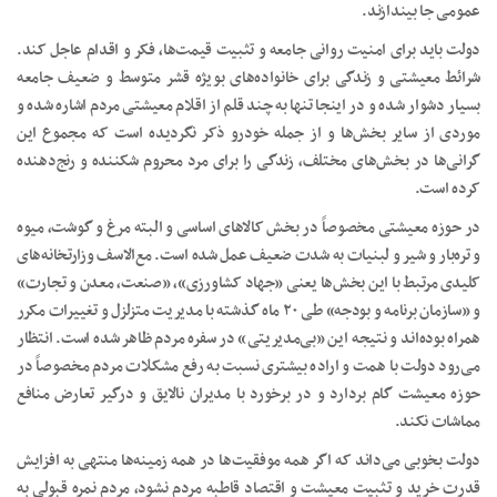
عمومی جا بیندازند.
دولت باید برای امنیت روانی جامعه و تثبیت قیمت‌ها، فکر و اقدام عاجل کند.
شرائط معیشتی و زندگی برای خانواده‌های بویژه قشر متوسط و ضعیف جامعه
بسیار دشوار شده و در اینجا تنها به چند قلم از اقلام معیشتی مردم اشاره شده و
موردی از سایر بخش‌ها و از جمله خودرو ذکر نگردیده است که مجموع این
گرانی‌ها در بخش‌های مختلف، زندگی را برای مرد محروم شکننده و رنج‌دهنده
کرده است.
در حوزه معیشتی مخصوصاً در بخش کالا‌های اساسی و البته مرغ و گوشت، میوه
و تره‌بار و شیر و لبنیات به شدت ضعیف عمل شده است. مع‌الاسف وزارتخانه‌های
کلیدی مرتبط با این بخش‌ها یعنی «جهاد کشاورزی»، «صنعت، معدن و تجارت»
و «سازمان برنامه و بودجه» طی ۲۰ ماه گذشته با مدیریت متزلزل و تغییرات مکرر
همراه بوده‌اند و نتیجه این «بی‌مدیریتی» در سفره مردم ظاهر شده است. انتظار
می‌رود دولت با همت و اراده بیشتری نسبت به رفع مشکلات مردم مخصوصاً در
حوزه معیشت گام بردارد و در برخورد با مدیران نالایق و درگیر تعارض منافع
مماشات نکند.
دولت بخوبی می‌داند که اگر همه موفقیت‌ها در همه زمینه‌ها منتهی به افزایش
قدرت خرید و تثبیت معیشت و اقتصاد قاطبه مردم نشود، مردم نمره قبولی به