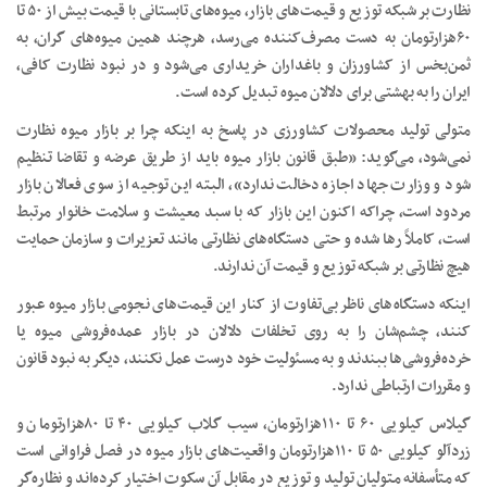
نظارت بر شبکه توزیع و قیمت‌های بازار، میوه‌های تابستانی با قیمت بیش از ۵۰ تا
۶۰‌هزار‌تومان به دست مصرف‌کننده می‌رسد، هرچند همین میوه‌های گران، به
ثمن‌بخس از کشاورزان و باغداران خریداری می‌شود و در نبود نظارت کافی،
ایران را به بهشتی برای دلالان میوه تبدیل کرده است.
متولی تولید محصولات کشاورزی در پاسخ به اینکه چرا بر بازار میوه نظارت
نمی‌شود، می‌گوید: «طبق قانون بازار میوه باید از طریق عرضه و تقاضا تنظیم
شود و وزارت جهاد اجازه دخالت ندارد»، البته این توجیه از سوی فعالان بازار
مردود است، چراکه اکنون این بازار که با سبد معیشت و سلامت خانوار مرتبط
است، کاملاً رها شده و حتی دستگاه‌های نظارتی مانند تعزیرات و سازمان حمایت
هیچ نظارتی بر شبکه توزیع و قیمت آن ندارند.
اینکه دستگاه‌های ناظر بی‌تفاوت از کنار این قیمت‌های نجومی بازار میوه عبور
کنند، چشم‌شان را به روی تخلفات دلالان در بازار عمده‌فروشی میوه یا
خرده‌فروشی‌ها ببندند و به مسئولیت خود درست عمل نکنند، دیگر به نبود قانون
و مقررات ارتباطی ندارد.
گیلاس کیلویی ۶۰ تا ۱۱۰‌هزارتومان، سیب گلاب کیلویی ۴۰ تا ۸۰‌هزارتومان و
زردآلو کیلویی ۵۰ تا ۱۱۰‌هزار‌تومان واقعیت‌های بازار میوه در فصل فراوانی است
که متأسفانه متولیان تولید و توزیع در مقابل آن سکوت اختیار کرده‌اند و نظاره‌گر