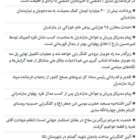
در فرمانداری ساری / دشمنی با خبرنگاران دشمنی با آزادی و حقیقت است.
پرداخت بیش از ۴۰۰ میلیارد تومان کمک معیشت به مددجویان و نیازمندان
مازندرانی
احداث مخازن ۲۵ هزارتنی روغن خام خوراکی در مازندران
پیام مدیرکل ورزش و جوانان مازندران به مناسبت کسب نشان نقره المپیک توسط
امیرحسین زارع / اخلاق پهلوانی بهتر ار مدال قهرمانی است.
زیرگذر سه راه جویبار بزودی کلنگ زنی خواهد شد و عملیات تکمیل نهایی پل سه
راه جویبار مجدانه شتاب گیری می شود/دولت وفاق ملی متشکل از همه گرایش‌ها و
نگاه‌های سیاسی است.
تقدیر و قدردانی رئیس ستاد کل نیرو‌های مسلح کشور از زحمات فرمانده سپاه
کربلا مازندران
پیام مدیرکل ورزش و جوانان مازندران پس از کسب مدال نقره پهلوان مازندرانی
آئین افتتاحیه مسجد حضرت موسی ابن جعفر (ع) و کلنگ‌زنی حسینیه روستای
کارنام بخش چهاردانگه ساری
خدمت به مردم بزرگترین سلاح در مقابل استکبار جهانی است/ انتقام شهادت آقای
هنیه را قطعا خواهیم گرفت.
آئین کلنگ‌زنی ساخت یادمان شهید گمنام در شهرستان نکا