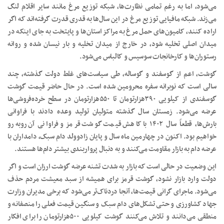
می‌شود، اما به رغم تمامی نظارت‌ها، شبکه توزیع مرغ مانند سایر اقلام لنگ
می‌زند. شبکه مافیایی توزیع مرغ در این سال‌ها به قدری قدرت گرفته‌اند که اگر
اراده کنند، کامیون‌های حمل مرغ به مراکز استان‌ها و پایتخت به جای اینکه در
میدان اصلی تخلیه شود، در خارج از میدان تخلیه و بار نیسان شده و روانه
رستوران‌ها و کارخانجات سوسیس و کالباس می‌شود.
گوشت، اعم از گوسفند و گوساله، طی سیاست‌های غلط دولت گذشته، چند
سالی است که نوبرانه سفره محرومین شده است. در حال حاضر قیمت گوشت
گوسفندی از کیلویی ۳۹۰‌هزار‌تومان تا ۵۵۰‌هزار‌تومان در سطح خرده‌فروشی‌ها
عرضه می‌شود. زمستان سال گذشته متولیان تولید وعده دادند با فراوانی
بارش‌ها، قطعاً سال ۱۴۰۲ با کاهش قیمت گوشت قرمز و فراوانی آن روبه‌رو
خواهیم بود. اکنون در چهارمین ماه سال و پایان زادوولد دام سبک، دامداران با
عرضه دام به بازار مقاومت می‌کنند و به دنبال پرواربندی بیشتر دام‌ها هستند.
این وضعیت در حالی است که بازار به شدت تشنه عرضه گوشت ارزان است و اگر
دولت وارد بازار نشود، گوشت قرمز برای همیشه از سبد معیشت مردم حذف
می‌شود. ماجرای گرانی قیمت‌ها، آنجا دردناک‌تر می‌شود که برخی مدیران وزارت
جهاد کشاورزی و حتی تشکل‌های دام سبک و سنگین قیمت فعلی را منصفانه و
منطقی می‌دانند و تلاش می‌کنند گوشت کیلویی ۵۰۰‌هزار‌تومان را برای افکار