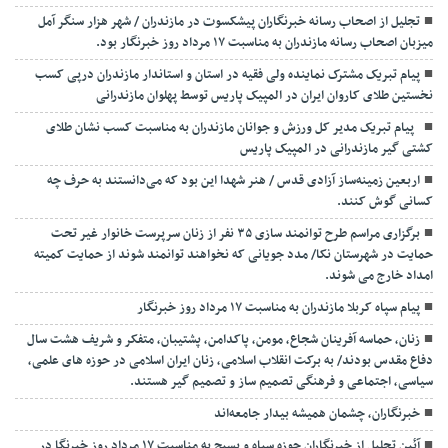
تجلیل از اصحاب رسانه خبرنگاران پیشکسوت در مازندران / شهر هزار سنگر آمل
میزبان اصحاب رسانه مازندران به مناسبت ۱۷ مرداد روز خبرنگار بود.
پیام تبریک مشترک نماینده ولی فقیه در استان و استاندار مازندران درپی کسب
نخستین طلای کاروان ایران در المپیک پاریس توسط پهلوان مازندرانی
‍ ‍ پیام تبریک مدیر کل ورزش و جوانان مازندران به مناسبت کسب نشان طلای
کشتی گیر مازندرانی در المپیک پاریس
اربعین زمینه‌ساز آزادی قدس / هنر شهدا این بود که می‌دانستند به حرف چه
کسانی گوش کنند.
برگزاری مراسم طرح توانمند سازی ۳۵ نفر از زنان سرپرست خانوار غیر تحت
حمایت در شهرستان نکا/ مدد جویانی که نخواهند توانمند شوند از حمایت کمیته
امداد خارج می شوند.
پیام سپاه کربلا مازندران به مناسبت ۱۷ مرداد روز خبرنگار
زنان، حماسه آفرینان شجاع، مومن، پاکدامن، پشتیبان، متفکر و شریف هشت سال
دفاع مقدس بودند/ به برکت انقلاب اسلامی، زنان ایران اسلامی در حوزه های علمی،
سیاسی، اجتماعی و فرهنگی تصمیم ساز و تصمیم گیر هستند.
خبرنگاران، چشمان همیشه بیدار جامعه‌اند
آئین تجلیل از خبرنگاران حوزه سپاه و بسیج به مناسبت ۱۷ مرداد روز خبرنگا در