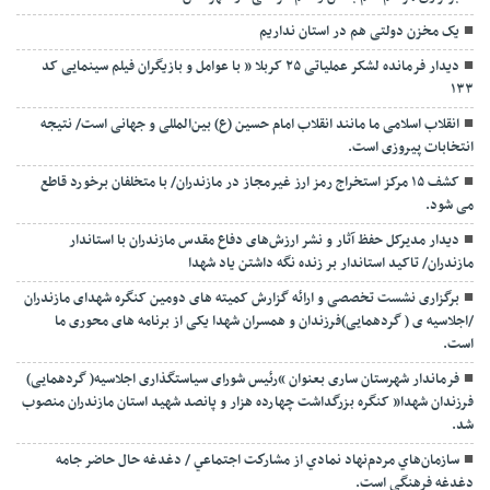
یک مخزن دولتی هم در استان نداریم
دیدار فرمانده لشکر عملیاتی ۲۵ کربلا ” با عوامل و بازیگران فیلم سینمایی کد
۱۳۳
انقلاب اسلامی ما مانند انقلاب امام حسین (ع) بین‌المللی و جهانی است/ نتیجه
انتخابات پیروزی است.
کشف ۱۵ مرکز استخراج رمز ارز غیرمجاز در مازندران/ با متخلفان برخورد قاطع
می شود.
دیدار مدیرکل حفظ آثار و نشر ارزش‌های دفاع مقدس مازندران با استاندار
مازندران/ تاکید استاندار بر زنده نگه داشتن یاد شهدا
برگزاری نشست تخصصی و ارائه گزارش کمیته های دومین کنگره شهدای مازندران
/اجلاسیه ی ( گردهمایی)فرزندان و همسران شهدا یکی از برنامه های محوری ما
است.
فرماندار شهرستان ساری بعنوان “رئیس شورای سیاستگذاری اجلاسیه( گردهمایی)
فرزندان شهدا” کنگره بزرگداشت چهارده هزار و پانصد شهید استان مازندران منصوب
شد.
سازمان‌هاي مردم‌نهاد نمادي از مشاركت اجتماعي / دغدغه حال حاضر جامه
دغدغه فرهنگی است.