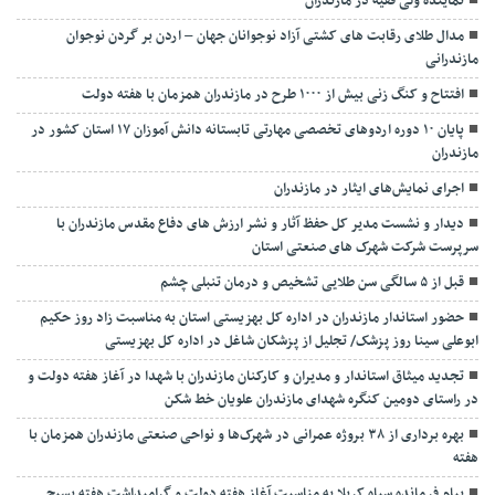
نماينده ولی فقیه در مازندران
مدال طلای رقابت های کشتی آزاد نوجوانان جهان – اردن بر گردن نوجوان
مازندرانی
افتتاح و کنگ زنی بیش از ۱۰۰۰ طرح در مازندران همزمان با هفته دولت
پایان ۱۰ دوره اردوهای تخصصی مهارتی تابستانه دانش آموزان ۱۷ استان کشور در
مازندران
اجرای نمایش‌های ایثار در مازندران
دیدار و نشست مدیر کل حفظ آثار و نشر ارزش های دفاع مقدس مازندران با
سرپرست شرکت شهرک های صنعتی استان
قبل از ۵ سالگی سن طلایی تشخیص و درمان تنبلی چشم
حضور استاندار مازندران در اداره کل بهزیستی استان به مناسبت زاد روز حکیم
ابوعلی سینا روز پزشک/ تجلیل از پزشکان شاغل در اداره کل بهزیستی
تجدید میثاق استاندار و مدیران و کارکنان مازندران با شهدا در آغاز هفته دولت و
در راستای دومین کنگره شهدای مازندران علویان خط شکن
بهره برداری از ۳۸ بروژه عمرانی در شهرک‌ها و نواحی صنعتی مازندران همزمان با
هفته
پیام فرمانده سپاه کربلا به مناسبت آغاز هفته دولت و گرامیداشت هفته بسیج