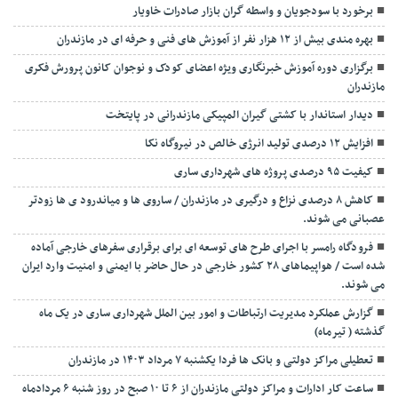
برخورد با سودجویان و واسطه گران بازار صادرات خاویار
بهره مندی بیش از ۱۲ هزار نفر از آموزش های فنی و حرفه ای در مازندران
برگزاری دوره آموزش خبرنگاری ویژه اعضای کودک و نوجوان کانون پرورش فکری
مازندران
دیدار استاندار با کشتی گیران المپیکی مازندرانی در پایتخت
افزایش ۱۲ درصدی تولید انرژی خالص در نیروگاه نکا
کیفیت ۹۵ درصدی پروژه های شهرداری ساری
کاهش ۸ درصدی نزاع و درگیری در مازندران / ساروی ها و میاندرود ی ها زودتر
عصبانی می شوند.
فرودگاه رامسر با اجرای طرح های توسعه ای برای برقراری سفرهای خارجی آماده
شده است / هواپیماهای ۲۸ کشور خارجی در حال حاضر با ایمنی و امنیت وارد ایران
می شوند.
گزارش عملکرد مدیریت ارتباطات و امور بین الملل شهرداری ساری در یک ماه
گذشته ( تیرماه)
تعطیلی مراکز دولتی و بانک ها فردا یکشنبه ۷ مرداد ۱۴۰۳ در مازندران
ساعت کار ادارات و مراکز دولتی مازندران از ۶ تا ۱۰ صبح در روز شنبه ۶ مردادماه