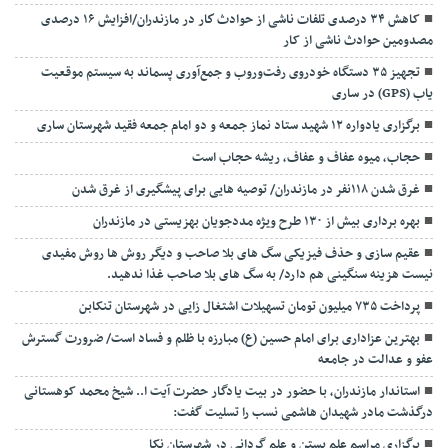
کاهش ۳۴ درصدی تلفات ناشی از حوادث كار در مازندران/افزایش ۱۶ درصدی
مصدومین حوادث ناشی از کار
تجهیز ۳۵ دستگاه خودروی رفت‌وروب و جمع‌آوری پسماند به سیستم موقعیت
یاب (GPS) در ساری
برگزاری یادواره ۱۲ شهید ستاد نماز جمعه و دو امام جمعه فقید شهرستان ساری
حجاب، میوه عفاف و عفاف، ریشه حجاب است
غرق شدن ۱۱۸نفر در مازندران/ توصيه هايی برای پيشگيری از غرق شدن
بهره برداری بیش از ۱۳۰ طرح ویژه مددجویان بهزیستی در مازندران
عقیم سازی و حذف فیزیکی سگ های بلا صاحب و دیگر روش ها روش مفیدی
نیست هزینه سنگینی هم دارد/ به سگ های بلا صاحب غذا ندهید.
پرداخت ۷۳۵ میلیون تومان تسهیلات اشتغال زایی در شهرستان تنکابن
بهترین عزاداری برای امام حسین (ع) مبارزه با ظلم و فساد است/ ضرورت گسترش
عفو و عدالت در جامعه
استاندار مازندران، با حضور در بیت یادگار حضرت آیت ا.. شیخ محمد کوهستانی
درگذشت مادر شهیدان هاشمی نسب را تسلیت گفت:
برگزاری مراسم علم بستن و علم گردانی در شهرستان نکا