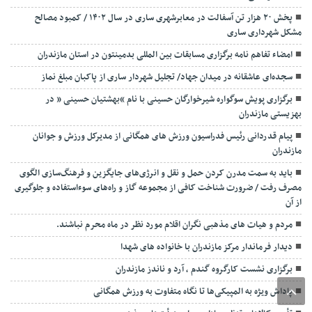
پخش ۲۰ هزار تن آسفالت در معابرشهری ساری در سال ۱۴۰۲ / کمبود مصالح
مشکل شهرداری ساری
امضاء تفاهم نامه برگزاری مسابقات بین المللی بدمینتون در استان مازندران
سجده‌ای عاشقانه در میدان جهاد/ تجلیل شهردار ساری از پاکبان مبلغ نماز
برگزاری پویش سوگواره شیرخوارگان حسینی با نام “بهشتیان حسینی ” در
بهزیستی مازندران
پیام قدردانی رئیس فدراسیون ورزش های همگانی از مدیرکل ورزش و جوانان
مازندران
باید به سمت مدرن کردن حمل و نقل و انرژی‌های جایگزین و فرهنگ‌سازی الگوی
مصرف رفت / ضرورت شناخت کافی از مجموعه گاز و راه‌های سوءاستفاده و جلوگیری
از آن
مردم و هیات های مذهبی نگران اقلام مورد نظر در ماه محرم نباشند.
دیدار فرماندار مرکز مازندران با خانواده های شهدا
برگزاری نشست کارگروه گندم ، آرد و ناندز مازندران
پاداش ویژه به المپیکی‌ها تا نگاه متفاوت به ورزش همگانی