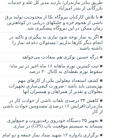
طریق بنادر مازندران/ بازدید مدیر کل غله و خدمات
بازرگانی از بندر امیرآباد
با تلاش کارکنان نیروگاه نکا از محدودیت تولید برق
ناشی از هجوم خزه و جلبکهای دریایی در کوتاهترین
زمان ممکن در این نیروگاه پیشگیری شد.
اگر به نماز توجه شود نیازی به پیگیری و تاکید در
انجام دیگر کارها نداریم / مسئولان دغدغه نماز را
داشته باشند
درگه حسین نوکری هم سعادت می‌خواهد
ثبت کمترین تورم ماهانه ۱۶ ماه اخیر در تیر ماه/
سقوط تورم نقطه‌ای به کانال ۳۰ درصد
کشف استعداد معلولین یکی از کارهای مهم
بهزیستی باید باشد / ضرورت کیفی‌سازی تجهیزات
معلولان و تقدیر از همراهان و همسران آنها
کاهش ۳۴ درصدی تلفات ناشی از حوادث كار در
مازندران/افزایش ۱۶ درصدی مصدومین حوادث ناشی
از کار
تجهیز ۳۵ دستگاه خودروی رفت‌وروب و جمع‌آوری
پسماند به سیستم موقعیت یاب (GPS) در ساری
برگزاری یادواره ۱۲ شهید ستاد نماز جمعه و دو امام