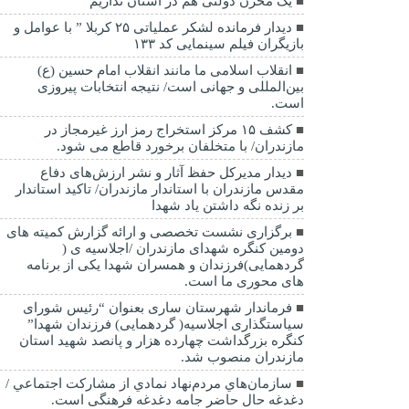
یک مخزن دولتی هم در استان نداریم
دیدار فرمانده لشکر عملیاتی ۲۵ کربلا ” با عوامل و
بازیگران فیلم سینمایی کد ۱۳۳
انقلاب اسلامی ما مانند انقلاب امام حسین (ع)
بین‌المللی و جهانی است/ نتیجه انتخابات پیروزی
است.
کشف ۱۵ مرکز استخراج رمز ارز غیرمجاز در
مازندران/ با متخلفان برخورد قاطع می شود.
دیدار مدیرکل حفظ آثار و نشر ارزش‌های دفاع
مقدس مازندران با استاندار مازندران/ تاکید استاندار
بر زنده نگه داشتن یاد شهدا
برگزاری نشست تخصصی و ارائه گزارش کمیته های
دومین کنگره شهدای مازندران /اجلاسیه ی (
گردهمایی)فرزندان و همسران شهدا یکی از برنامه
های محوری ما است.
فرماندار شهرستان ساری بعنوان “رئیس شورای
سیاستگذاری اجلاسیه( گردهمایی) فرزندان شهدا”
کنگره بزرگداشت چهارده هزار و پانصد شهید استان
مازندران منصوب شد.
سازمان‌هاي مردم‌نهاد نمادي از مشاركت اجتماعي /
دغدغه حال حاضر جامه دغدغه فرهنگی است.