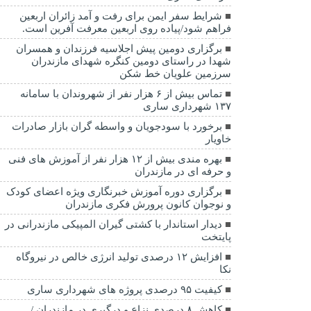
شرایط سفر ایمن برای رفت و آمد زائران اربعین
فراهم شود/پیاده روی اربعین معرفت آفرین است.
برگزاری دومین پیش اجلاسیه فرزندان و همسران
شهدا در راستای دومین کنگره شهدای مازندران
سرزمین علویان خط شکن
تماس بیش از ۶ هزار نفر از شهروندان با سامانه
۱۳۷ شهرداری ساری
برخورد با سودجویان و واسطه گران بازار صادرات
خاویار
بهره مندی بیش از ۱۲ هزار نفر از آموزش های فنی
و حرفه ای در مازندران
برگزاری دوره آموزش خبرنگاری ویژه اعضای کودک
و نوجوان کانون پرورش فکری مازندران
دیدار استاندار با کشتی گیران المپیکی مازندرانی در
پایتخت
افزایش ۱۲ درصدی تولید انرژی خالص در نیروگاه
نکا
کیفیت ۹۵ درصدی پروژه های شهرداری ساری
کاهش ۸ درصدی نزاع و درگیری در مازندران /