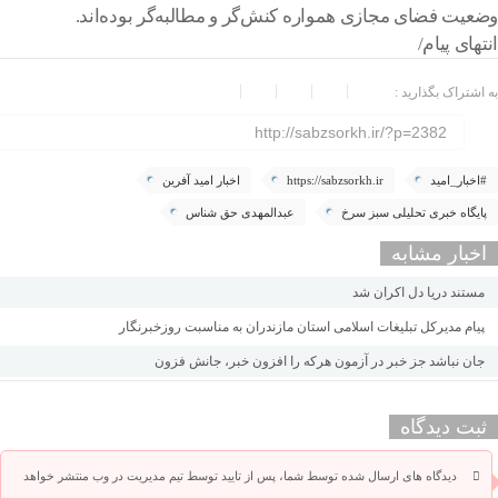
وضعیت فضای مجازی همواره کنش‌گر و مطالبه‌گر بوده‌اند.
انتهای پیام/
به اشتراک بگذارید :
http://sabzsorkh.ir/?p=2382
#اخبار_امید
https://sabzsorkh.ir
اخبار امید آفرین
پایگاه خبری تحلیلی سبز سرخ
عبدالمهدی حق شناس
اخبار مشابه
مستند دریا دل اکران شد
پیام مدیرکل تبلیغات اسلامی استان مازندران به مناسبت روزخبرنگار
جان نباشد جز خبر در آزمون هرکه را افزون خبر، جانش فزون
ثبت دیدگاه
دیدگاه های ارسال شده توسط شما، پس از تایید توسط تیم مدیریت در وب منتشر خواهد