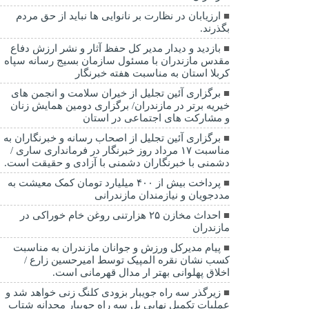
ارزیابان در نظارت بر نانوایی ها نباید از حق مردم
بگذرند.
بازدید و دیدار مدیر کل حفظ آثار و نشر ارزش دفاع
مقدس مازندران با مسئول سازمان بسیج رسانه سپاه
کربلا استان به مناسبت هفته خبرنگار
برگزاری آئین تجلیل از خیران سلامت و انجمن های
خیریه برتر در مازندران/ برگزاری دومین همایش زنان
و مشارکت های اجتماعی در استان
برگزاری آئین تجلیل از اصحاب رسانه و خبرنگاران به
مناسبت ۱۷ مرداد روز خبرنگار در فرمانداری ساری /
دشمنی با خبرنگاران دشمنی با آزادی و حقیقت است.
پرداخت بیش از ۴۰۰ میلیارد تومان کمک معیشت به
مددجویان و نیازمندان مازندرانی
احداث مخازن ۲۵ هزارتنی روغن خام خوراکی در
مازندران
پیام مدیرکل ورزش و جوانان مازندران به مناسبت
کسب نشان نقره المپیک توسط امیرحسین زارع /
اخلاق پهلوانی بهتر ار مدال قهرمانی است.
زیرگذر سه راه جویبار بزودی کلنگ زنی خواهد شد و
عملیات تکمیل نهایی پل سه راه جویبار مجدانه شتاب