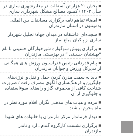
پخش ۲۰ هزار تن آسفالت در معابرشهری ساری در
سال ۱۴۰۲ / کمبود مصالح مشکل شهرداری ساری
امضاء تفاهم نامه برگزاری مسابقات بین المللی
بدمینتون در استان مازندران
سجده‌ای عاشقانه در میدان جهاد/ تجلیل شهردار
ساری از پاکبان مبلغ نماز
برگزاری پویش سوگواره شیرخوارگان حسینی با نام
“بهشتیان حسینی ” در بهزیستی مازندران
پیام قدردانی رئیس فدراسیون ورزش های همگانی
از مدیرکل ورزش و جوانان مازندران
باید به سمت مدرن کردن حمل و نقل و انرژی‌های
جایگزین و فرهنگ‌سازی الگوی مصرف رفت / ضرورت
شناخت کافی از مجموعه گاز و راه‌های سوءاستفاده
و جلوگیری از آن
مردم و هیات های مذهبی نگران اقلام مورد نظر در
ماه محرم نباشند.
دیدار فرماندار مرکز مازندران با خانواده های شهدا
برگزاری نشست کارگروه گندم ، آرد و ناندز
مازندران