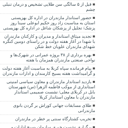
قبل از ۵ سالگی سن طلایی تشخیص و درمان تنبلی
چشم
حضور استاندار مازندران در اداره کل بهزیستی
استان به مناسبت زاد روز حکیم ابوعلی سینا روز
پزشک/ تجلیل از پزشکان شاغل در اداره کل بهزیستی
تجدید میثاق استاندار و مدیران و کارکنان مازندران
با شهدا در آغاز هفته دولت و در راستای دومین کنگره
شهدای مازندران علویان خط شکن
بهره برداری از ۳۸ بروژه عمرانی در شهرک‌ها و
نواحی صنعتی مازندران همزمان با هفته
پیام فرمانده سپاه کربلا به مناسبت آغاز هفته دولت
و گرامیداشت هفته بسیج کارمندان و ادارات مازندران
بازدید استاندار مازندران و معاون سیاسی امنیتی
استانداری از موکب فاطمه الزهرا (س) شهرستان
بابل در کربلای معلی/ نشست صمیمی استاندار
مازندران با معاون استاندار کربلا
طلای مسابقات جهانی کوراش بر گردن بانوی
مازندرانی
تخربب کشتارگاه سنتی پر خطر در مازندران
برگزاری نشست خبری سازمان بسیج ادارات و