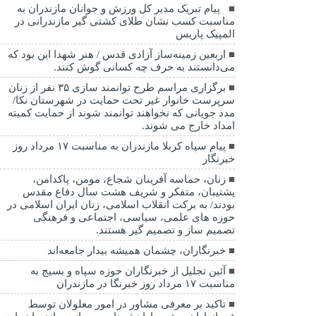
‍ ‍ پیام تبریک مدیر کل ورزش و جوانان مازندران به
مناسبت کسب نشان طلای کشتی گیر مازندرانی در
المپیک پاریس
اربعین زمینه‌ساز آزادی قدس / هنر شهدا این بود که
می‌دانستند به حرف چه کسانی گوش کنند.
برگزاری مراسم طرح توانمند سازی ۳۵ نفر از زنان
سرپرست خانوار غیر تحت حمایت در شهرستان نکا/
مدد جویانی که نخواهند توانمند شوند از حمایت کمیته
امداد خارج می شوند.
پیام سپاه کربلا مازندران به مناسبت ۱۷ مرداد روز
خبرنگار
زنان، حماسه آفرینان شجاع، مومن، پاکدامن،
پشتیبان، متفکر و شریف هشت سال دفاع مقدس
بودند/ به برکت انقلاب اسلامی، زنان ایران اسلامی در
حوزه های علمی، سیاسی، اجتماعی و فرهنگی
تصمیم ساز و تصمیم گیر هستند.
خبرنگاران، چشمان همیشه بیدار جامعه‌اند
آئین تجلیل از خبرنگاران حوزه سپاه و بسیج به
مناسبت ۱۷ مرداد روز خبرنگا در مازندران
تاکید بر معرفی مشاور در امور معلولان توسط