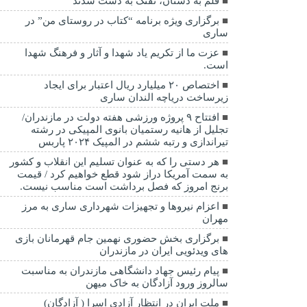
قلم به دستان، تفنگ به دست شدند
برگزاری ویژه برنامه “کتاب در روستای من” در
ساری
عزت ما از تکریم یاد شهدا و آثار و فرهنگ شهدا
است.
اختصاص ۲۰ میلیارد ریال اعتبار برای ایجاد
زیرساخت دریاچه الندان ساری
افتتاح ۹ پروژه ورزشی هفته دولت در مازندران/
تجلیل از هانیه رستمیان بانوی المپیکی در رشته
تیراندازی و رتبه ششم در المپیک ۲۰۲۴ پاربس
هر دستی را که به عنوان تسلیم این انقلاب و کشور
به سمت آمريکا دراز شود قطع خواهیم کرد / قیمت
برنج امروز که فصل برداشت است مناسب نیست.
اعزام نیروها و تجهیزات شهرداری ساری به مرز
مهران
برگزاری بخش حضوری نهمین جام قهرمانان بازی
های ویدئویی ایران در مازندران
پیام رئیس جهاد دانشگاهی مازندران به مناسبت
سالروز ورود آزادگان به خاک میهن
ملت ایران در انتظار آزادی اسرا ( آزادگان)