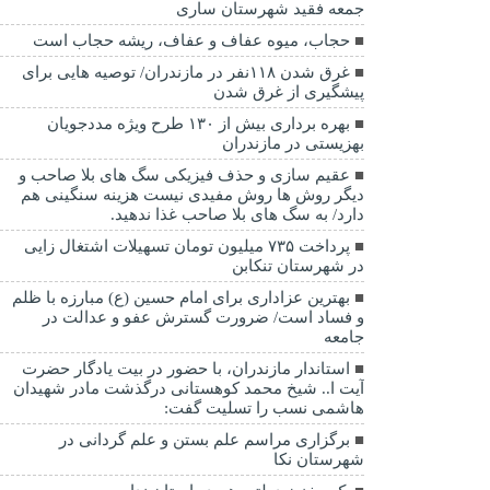
جمعه فقید شهرستان ساری
حجاب، میوه عفاف و عفاف، ریشه حجاب است
غرق شدن ۱۱۸نفر در مازندران/ توصيه هايی برای
پيشگيری از غرق شدن
بهره برداری بیش از ۱۳۰ طرح ویژه مددجویان
بهزیستی در مازندران
عقیم سازی و حذف فیزیکی سگ های بلا صاحب و
دیگر روش ها روش مفیدی نیست هزینه سنگینی هم
دارد/ به سگ های بلا صاحب غذا ندهید.
پرداخت ۷۳۵ میلیون تومان تسهیلات اشتغال زایی
در شهرستان تنکابن
بهترین عزاداری برای امام حسین (ع) مبارزه با ظلم
و فساد است/ ضرورت گسترش عفو و عدالت در
جامعه
استاندار مازندران، با حضور در بیت یادگار حضرت
آیت ا.. شیخ محمد کوهستانی درگذشت مادر شهیدان
هاشمی نسب را تسلیت گفت:
برگزاری مراسم علم بستن و علم گردانی در
شهرستان نکا