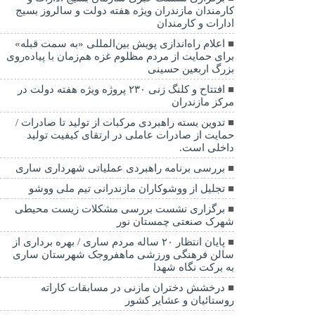
کارمندان مازندران ویژه هفته دولت و سالروز بسیج
ادارات و کارمندان
اعلام راه‌اندازی پویش بین‌المللی «به سمت قبله»
برای حمایت از مردم مظلوم غزه هم‌زمان با پیاده‌روی
بزرگ اربعین حسینی
افتتاح و کلنگ زنی ۲۳۰ پروژه ویژه هفته دولت در
مرکز مازندران
تدوین بسته راهبردی مرکبات از تولید تا صادرات /
حمایت از صادرات عاملی در ارتقای کیفیت تولید
داخلی است.
بررسی برنامه راهبردی عملیاتی شهرداری ساری
تجلیل از ووشوکاران مازندرانی تیم ملی ووشو
برگزاری نشست بررسی مشکلات زیست محیطی
شهرک صنعتی چمستان نور
پایان انتظار ۲۰ ساله مردم ساری / بهره برداری از
سالن فرهنگی ورزشی ماهفروجک شهرستان ساری
به برکت نگاه شهدا
درخشش دختران مازنی در مسابقات کاراته
روستائیان و عشایر کشور