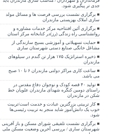
فرمانداران و شهرداران / مناسب سازی مازندران باید
جدی تر پیگیری شود.
برگزاری نشست بررسی فرصت ها و مسائل مولد
سازی املاک بهزیستی مازندران
برگزاری آئین افتتاحیه مرکز خدمات مشاوره و
روانشناسی راه زندگی (رز)در کتابخانه مرکز استان
حمایت تسهیلاتی و آموزشی بسیج سازندگی از
مشاغل خانگی صنایع دستی شهرستان ساری
ذخیره استراتژیک ۱۷۵ هزار تن گندم در سیلوهای
مازندران
ساعت کاری مراکز دولتی مازندران ۶ تا ۱۰ صبح
می باشد.
تولید ۴۰ قصه کودک و نوجوان دفاع مقدس در
راستای دومین کنگره شهدای مازندران علویان خط
شکن در مازندران
کار تربیتی بزرگترین عبادت و خدمت است/تربیت
خوب یک دانش‌آموز شاید منجر به تربیت رئیسی‌ها
شود.
برگزاری ‌نشست تلفیقی شورای مسکن و باز آفرینی
شهرستان ساری / بررسی آخرین وضعیت مسکن ملی