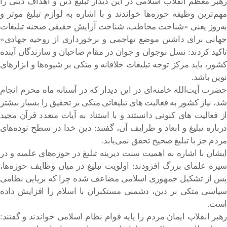
رهبر معظم انقلاب اسلامی در این دیدار تبلیغ دین و اهداف دینی را
مهم‌ترین وظیفه حوزه‌ها خواندند و با اشاره به لوازم تبلیغ موثر و
به‌روز یعنی «شناخت مخاطب، شناخت آرایش حقیقی صحنه تبلیغات
جهانی برای داشتن موضع تهاجمی و برخورداری از روحیه جهادی»
تاکید کردند: نسل نوجوان و جوان در مقام صاحبان و سازندگان آینده
کشور، باید مرکز توجه تبلیغات خلاقانه و متکی بر شیوه‌ها و ابزارهای
نوین باشد.
حضرت آیت‌الله خامنه‌ای در این دیدار که در آستانه ماه محرم انجام
شد، نیاز کشور به فعالیت های تبلیغاتی متکی بر تحقیق را بسیار بیشتر
از فعالیت های کنونی دانستند و با استناد به آیات متعدد قرآن مجید
درباره تبلیغ و ابعاد و ظرایف آن، گفتند: دین خدا در سطح توده‌های
مردم جز با تبلیغ صحیح تحقق نمی‌یابد.
ایشان با اشاره به اهمیت سنت دیرینه تبلیغ در حوزه‌های علمیه و در
سیره علمای بزرگ افزودند: اولویت تبلیغ در میان وظایف حوزه‌ها،
پس از تشکیل جمهوری اسلامی مضاعف شده چرا که برپایی نظامی
سیاسی متکی بر دین، دشمنی مستکبران با اسلام را افزایش داده
است.
رهبر انقلاب ایمان مردم را پایه قوام نظام اسلامی خواندند و گفتند: