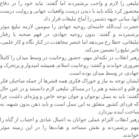
تبلیغی را لازم و واجب برشمردند اما گفتند: نباید خود را در دفاع
محصور کرد بلکه باید با دیدن درست واقعیات جهانی و روایت درست
آنها، مبانی جبهه دشمن را آماج تبلیغات قرار داد.
حضرت آیت‌الله خامنه‌ای روحیه جهادی را سومین لازمه تبلیغ موثر
برشمردند و گفتند: بدون روحیه جهادی، در فهم صحنه یا رفتار
تبلیغاتی، خطا رخ می‌دهد اما عنصر مجاهدت در کنار نگاه و کار علمی،
تاثیر تبلیغ را تضمین می‌کند.
رهبر انقلاب در نکته‌ای مهم، حضور روحانیت در وسط میدان را کاملاً
ضروری خواندند و گفتند: روحانیت اسلام، همیشه امیدوار و پرتحرک و
جهادی، در وسط میدان بوده است.
ایشان توجه به نیاز و خوراک فکری همه قشرها از جمله صاحبان فکر
و قلم و اندیشه و هنر را در مسائل تبلیغی لازم دانستند و در عین حال
گفتند: باید به نسل نوجوان و جوان توجه خاص و ویژه‌ای داشت چرا
که فردای کشور متعلق به این نسل است و باید ذهن بدون شبهه، به
ساخت آینده بپردازد.
رهبر انقلاب التزام عملی جوانان به اعمال عبادی و اجتناب از گناه را
مهم برشمردند و نقش مساجد و هیات‌ها را در این زمینه موثر
خواندند.