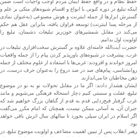
حفظ نظام و در واقع حفظ ایمان مردم اوجب واجبات است ضمن
اینکه تبلیغ در دوره کنونی با انواع و اقسام شیوه‌های متکی بر علم و
گسترش ابزارها از جمله اینترنت و هوش مصنوعی (به‌عنوان نمادی
از مرحله پسا اینترنت) توسعه فراوان یافته، بنابراین عقل هم حکم
می‌کند در مقابل شمشیرهای خون‌ریز تبلیغات دشمنان، تبلیغ را
اولویت اول بدانیم.
حضرت آیت‌الله خامنه‌ای علاوه بر گسترش سخت‌افزاری تبلیغات در
غرب، پیشرفت در شیوه‌های باورپذیر کردن پیام را از جمله واقعیات
امروز خواندند و افزودند: غربی‌ها با استفاده از علوم مختلف از جمله
روانشناسی، پیام‌های صد در صد دروغ را به‌عنوان حرف درست، در
ذهن مخاطبان جا می‌اندازند.
ایشان هشدار دادند: اگر ما در مقابل تحولات نو به نو در موضوع
تبلیغ، غفلت و سستی کنیم دچار استحاله فرهنگی می‌شویم و مانند
غرب گرفتار قبح‌زدایی قدم به قدم از گناهان بزرگ خواهیم شد که
جبران آن، به آسانی ممکن نیست، همچنان که امام مکرر می‌گفت
اگر اسلام در ایران سیلی بخورد تا سالهای سال اثرش باقی خواهد
بود.
رهبر انقلاب پس از تبیین اهمیت مضاعف و اولویت موضوع تبلیغ، در