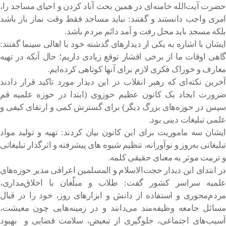
حضرت ‌آیت‌الله خامنه‌ای در همین بحث آباد کردن و احیای مساجد را،
امری واجب دانستند و گفتند: نباید مساجد فقط وقت نماز باز باشد
بلکه مسجد باید محل رفت و آمد دائم مردم باشد.
ایشان با اشاره به یکی از دیدارهای گذشته خود با اهالی سینما گفتند:
گاهی اوقات ما از برخی اقشار توقع زیادی داریم؛ حال آنکه در تهیه
معارف و خوراک فکری لازم برای آنها کوتاهی کرده‌ایم.
آخرین نکته‌ای که رهبر انقلاب در این دیدار مورد تاکید قرار دادند
ضرورت ایجاد یک کانون عظیم حوزوی (ابتدا در حوزه علمیه قم
سپس در حوزه‌های بزرگ دیگر) برای گسترش کمی و ارتقای کیفی و
علمی تبلیغات دینی بود.
ایشان سه ماموریت برای این کانون بیان کردند: تهیه و تولید مواد
تبلیغاتی به‌روز و نوآورانه، تنظیم شیوه های پیشرفته و اثرگذار تبلیغاتی
و تربیت موثر به معنای حقیقی کلمه.
در ابتدای این دیدار حجت‌الاسلام و المسلمین اعرافی مدیر حوزه‌های
علمیه سراسر کشور گفت: طلاب و مبلّغان با اخلاق‌مداری،
مردم‌محوری و استفاده از دانش و ابزارهای ‌روز، خود را در قبال
مسائل جامعه وظیفه‌مند می‌دانند و در زمینه‌هایی چون معیشت،
آسیب‌های اجتماعی، جلوگیری از تبعیض، سلامت قضایی و بهبود