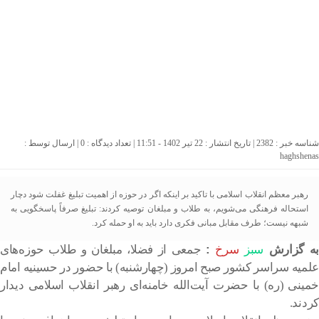
شناسه خبر : 2382 | تاریخ انتشار : 22 تیر 1402 - 11:51 | تعداد دیدگاه :
0
| ارسال توسط :
haghshenas
رهبر معظم انقلاب اسلامی با تاکید بر اینکه اگر در حوزه از اهمیت تبلیغ غفلت شود دچار
استحاله فرهنگی می‌شویم، به طلاب و مبلغان توصیه کردند: تبلیغ صرفاً پاسخگویی به
شبهه نیست؛ طرف مقابل مبانی فکری دارد باید به او حمله کرد.
ه گزارش
سبز
سرخ
:‌
جمعی از فضلا، مبلغان و طلاب حوزه‌های
علمیه سراسر کشور صبح امروز (چهارشنبه) با حضور در حسینیه امام
خمینی (ره) با حضرت آیت‌الله خامنه‌ای رهبر انقلاب اسلامی دیدار
کردند.