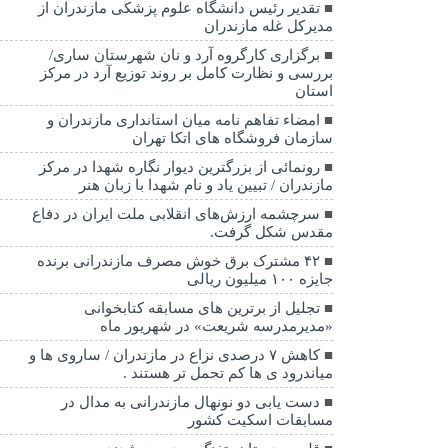
تقدیر رئیس دانشگاه علوم پزشکی مازندران از
مدیرکل غله مازندران
برگزاری کارگروه آرد و نان شهرستان ساری/
بررسی و نظارت کامل بر روند توزیع آرد در مرکز
استان
امضاء تفاهم نامه میان استانداری مازندران و
سازمان فروشگاه های اتکا تهران
رونمائی از بزرگترین دیوار نگاره شهدا در مرکز
مازندران / تبیین یاد و نام شهدا با زبان هنر
سرچشمه ارزش‌های انقلابی ملت ایران در دفاع
مقدس شکل گرفت.
۴۲ مشترک برق خوش مصرف مازندرانی برنده
جایزه ۱۰۰ میلیون ریالی
تجلیل از برترین های مسابقه کتابخوانی
«مدیرمدرسه شریعت» در شهریور ماه
کاهش ۷ درصدی نزاع در مازندران / ساروی ها و
میاندرود ی ها کم تحمل تر هستند‌ .
دست یابی دو نونهال مازندرانی به مدال در
مسابقات اسکیت کشور