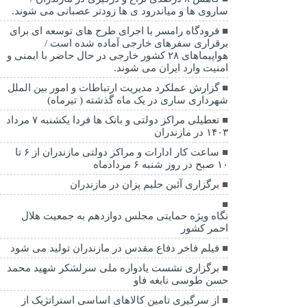
ساروی ها و میاندرود ی ها زودتر عصبانی می شوند.
فرودگاه رامسر با اجرای طرح های توسعه ای برای
برقراری سفرهای خارجی آماده شده است /
هواپیماهای ۲۸ کشور خارجی در حال حاضر با ایمنی و
امنیت وارد ایران می شوند.
گزارش عملکرد مدیریت ارتباطات و امور بین الملل
شهرداری ساری در یک ماه گذشته ( تیرماه)
تعطیلی مراکز دولتی و بانک ها فردا یکشنبه ۷ مرداد
۱۴۰۳ در مازندران
ساعت کار ادارات و مراکز دولتی مازندران از ۶ تا
۱۰ صبح در روز شنبه ۶ مردادماه
برگزاری آئین حلیم پزان در مازندران
نگاه ویژه حمایتی مجلس دوازدهم به جمعیت هلال
احمر کشور
فیلم فاخر دفاع مقدس در مازندران تولید می شود
برگزاری نشست یادواره ملی سرلشکر شهید محمد
حسن طوسی نابغه فاو
از سرگیری تامین کالاهای اساسی استراتژیک از