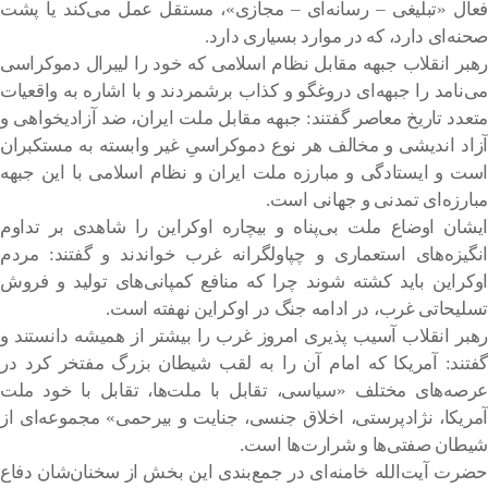
فعال «تبلیغی – رسانه‌ای – مجازی»، مستقل عمل می‌کند یا پشت
صحنه‌ای دارد، که در موارد بسیاری دارد.
رهبر انقلاب جبهه مقابل نظام اسلامی که خود را لیبرال دموکراسی
می‌نامد را جبهه‌ای دروغگو و کذاب برشمردند و با اشاره به واقعیات
متعدد تاریخ معاصر گفتند: جبهه مقابل ملت ایران، ضد آزادیخواهی و
آزاد اندیشی و مخالف هر نوع دموکراسیِ غیر وابسته به مستکبران
است و ایستادگی و مبارزه ملت ایران و نظام اسلامی با این جبهه
مبارزه‌ای تمدنی و جهانی است.
ایشان اوضاع ملت بی‌پناه و بیچاره اوکراین را شاهدی بر تداوم
انگیزه‌های استعماری و چپاولگرانه غرب خواندند و گفتند: مردم
اوکراین باید کشته شوند چرا که منافع کمپانی‌های تولید و فروش
تسلیحاتی غرب، در ادامه جنگ در اوکراین نهفته است.
رهبر انقلاب آسیب پذیری امروز غرب را بیشتر از همیشه دانستند و
گفتند: آمریکا که امام آن را به لقب شیطان بزرگ مفتخر کرد در
عرصه‌های مختلف «سیاسی، تقابل با ملت‌ها، تقابل با خود ملت
آمریکا، نژادپرستی، اخلاق جنسی، جنایت و بیرحمی» مجموعه‌ای از
شیطان صفتی‌ها و شرارت‌ها است.
حضرت آیت‌الله خامنه‌ای در جمع‌بندی این بخش از سخنان‌شان دفاع