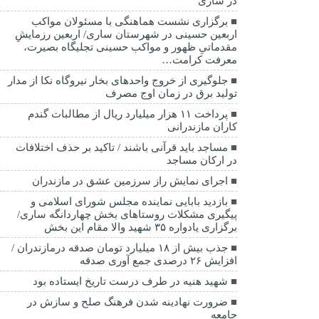
در ساری
برگزاری نشست هماهنگی با مسئولان مواکب
اربعین حسینی در شهرستان ساری/ اربعین رزمایشِ
مقدماتیِ ظهور و مواکب حسینی تجلیگاه بصیرت،
معرفت کرامت…
جلوگیری از خروج واحدهای بخار نیروگاه نکا از مدار
تولید برق در زمان اوج مصرف
پرداخت ۱۱ هزار میلیارد ریال از مطالبات گندم
کاران مازندرانی
مساجد باید قرآنی باشند / تاکید بر حذف اختلافات
در ارکان مساجد
اجرای نمایش راز سرزمین عشق در مازندران
بازدید بابایی نماینده مجلس شورای اسلامی و
پیگیری مشکلات روستاهای بخش چهاردانگه ساری/
برگزاری یادواره ۳۵ شهید والا مقام این بخش
جذب بیش از ۱۸ میلیارد تومان صدقه درمازندران /
افزایش ۲۶ درصدی جمع آوری صدقه
شهید هنیه در طرف درست تاریخ ایستاده بود
ضرورت نهادینه شدن فرهنگ صلح و سازش در
جامعه