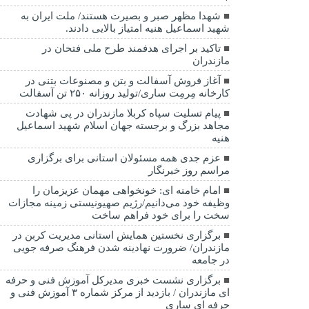
شهدا مظهر صبر و بصیرت هستند/ ملت ایران به
شهید اسماعیل هنیه امتیاز بالایی دادند.
تاکید بر اجرای هدفمند طرح ملی فتحان در
مازندران
آغاز فروش آسفالت و بتن و مصنوعات بتنی در
کارخانه مِرمِت ساری/تولید روزانه ۲۵۰ تن آسفالت
پیام تسلیت سپاه کربلا مازندران در پی شهادت
مجاهد بزرگ و برجسته جهان اسلام شهید اسماعیل
هنیه
عزم جدی همه مسئولان استانی برای برگزاری
مراسم روز خبرنگار
امام خامنه ای: خونخواهی مهمان عزیزمان را
وظیفه خود می‌دانیم/رژیم صهیونیستی زمینه مجازات
سخت را برای خود فراهم ساخت
برگزاری نخستین همایش استانی مدیریت کربن در
مازندران/ ضرورت نهادینه شدن فرهنگ صرفه جویی
در جامعه
برگزاری نشست خبری مدیرکل آموزش فنی و حرفه
ای مازندران / بازدید از مرکز شماره ۳ آموزش فنی و
حرفه ای ساری