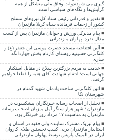
گیری می شود/دولت وفاق ملی متشکل از همه
گرایش‌ها و نگاه‌های سیاسی است.
تقدیر و قدردانی رئیس ستاد کل نیرو‌های مسلح
کشور از زحمات فرمانده سپاه کربلا مازندران
پیام مدیرکل ورزش و جوانان مازندران پس از کسب
مدال نقره پهلوان مازندرانی
آئین افتتاحیه مسجد حضرت موسی ابن جعفر (ع) و
کلنگ‌زنی حسینیه روستای کارنام بخش چهاردانگه
ساری
خدمت به مردم بزرگترین سلاح در مقابل استکبار
جهانی است/ انتقام شهادت آقای هنیه را قطعا خواهیم
گرفت.
آئین کلنگ‌زنی ساخت یادمان شهید گمنام در
شهرستان نکا
تجلیل از اصحاب رسانه خبرنگاران پیشکسوت در
مازندران / شهر هزار سنگر آمل میزبان اصحاب رسانه
مازندران به مناسبت ۱۷ مرداد روز خبرنگار بود.
پیام تبریک مشترک نماینده ولی فقیه در استان و
استاندار مازندران درپی کسب نخستین طلای کاروان
ایران در المپیک پاریس توسط پهلوان مازندرانی