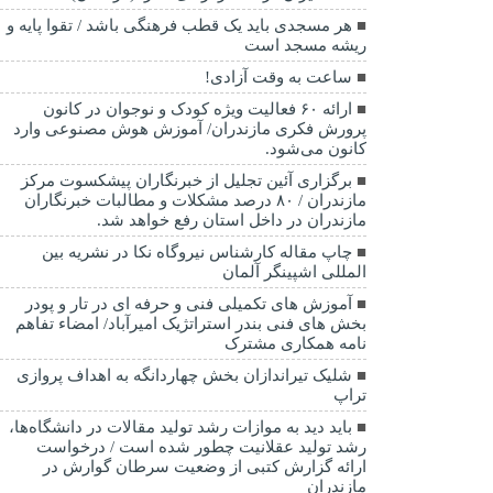
هر مسجدی باید یک قطب فرهنگی باشد / تقوا پایه و
ریشه مسجد است
ساعت به وقت آزادی!
ارائه ۶۰ فعالیت ویژه کودک و نوجوان در کانون
پرورش فکری مازندران/ آموزش هوش مصنوعی وارد
کانون می‌شود.
برگزاری آئین تجلیل از خبرنگاران پیشکسوت مرکز
مازندران / ۸۰ درصد مشکلات و مطالبات خبرنگاران
مازندران در داخل استان رفع خواهد شد.
چاپ مقاله کارشناس نيروگاه نكا در نشریه بین
المللی اشپینگر آلمان
آموزش های تکمیلی فنی و حرفه ای در تار و پودر
بخش های فنی بندر استراتژیک امیرآباد/ امضاء تفاهم
نامه همکاری مشترک
شلیک تیراندازان بخش چهاردانگه به اهداف پروازی
تراپ
باید دید به موازات رشد تولید مقالات در دانشگاه‌ها،
رشد تولید عقلانیت چطور شده است / درخواست
ارائه گزارش کتبی از وضعیت سرطان گوارش در
مازندران