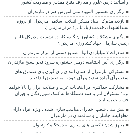
و اساتید درس علوم و معارف دفاع مقدس و مقاومت کشور
برگزاری نخستین المپیاد ملی آموزش هنر در مازندران
بازدید مدیرکل بنیاد مسکن انقلاب اسلامی مازندران از پروژه
سیدالشهدای خدمت ( پل تا پل) مرکز مازندران
پیگیری مشکلات کشاورزان گندم کار در نشست مدیرکل غله و
رئیس سازمان جهاد کشاورزی مازندران
صادرات ۷ میلیاردی انواع صنایع دستی از مرکز مازندران
برگزاری آئین اختتامیه دومین جشنواره سرود فجر بسیج مازندران
مسئولان مازندران از همان ابتدای رآی گیری پای صندوق های
شعب رآی آماده شدند و رآی خود را به صندوق انداختند.
مشارکت حداکثری در انتخابات عزت و صلابت ایران را بالا خواهد
برد / مسئولان امر و همه دستگاه‌ها به کمک سیل‌زدگان و جبران
خسارات بشتابند
پیش بینی شعب اخذ رای مناسب‌سازی شده ، ویژه افراد دارای
معلولیت، جانبازان و سالمندان در مازندران
مجهز شدن تاکسی های ساری به دستگاه کارتخوان