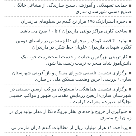
حمایت تسهیلاتی و آموزشی بسیج سازندگی از مشاغل خانگی
صنایع دستی شهرستان ساری
ذخیره استراتژیک ۱۷۵ هزار تن گندم در سیلوهای مازندران
ساعت کاری مراکز دولتی مازندران ۶ تا ۱۰ صبح می باشد.
تولید ۴۰ قصه کودک و نوجوان دفاع مقدس در راستای دومین
کنگره شهدای مازندران علویان خط شکن در مازندران
کار تربیتی بزرگترین عبادت و خدمت است/تربیت خوب یک
دانش‌آموز شاید منجر به تربیت رئیسی‌ها شود.
برگزاری ‌نشست تلفیقی شورای مسکن و باز آفرینی شهرستان
ساری / بررسی آخرین وضعیت مسکن ملی در ساری
برگزاری نشست هماهنگی با مسئولان مواکب اربعین حسینی در
شهرستان ساری/ اربعین رزمایشِ مقدماتیِ ظهور و مواکب حسینی
تجلیگاه بصیرت، معرفت کرامت…
جلوگیری از خروج واحدهای بخار نیروگاه نکا از مدار تولید برق در
زمان اوج مصرف
پرداخت ۱۱ هزار میلیارد ریال از مطالبات گندم کاران مازندرانی