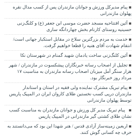
پیام مدیرکل ورزش و جوانان مازندران پس از کسب مدال نقره
پهلوان مازندرانی
آئین افتتاحیه مسجد حضرت موسی ابن جعفر (ع) و کلنگ‌زنی
حسینیه روستای کارنام بخش چهاردانگه ساری
خدمت به مردم بزرگترین سلاح در مقابل استکبار جهانی است/
انتقام شهادت آقای هنیه را قطعا خواهیم گرفت.
آئین کلنگ‌زنی ساخت یادمان شهید گمنام در شهرستان نکا
تجلیل از اصحاب رسانه خبرنگاران پیشکسوت در مازندران / شهر
هزار سنگر آمل میزبان اصحاب رسانه مازندران به مناسبت ۱۷
مرداد روز خبرنگار بود.
پیام تبریک مشترک نماینده ولی فقیه در استان و استاندار
مازندران درپی کسب نخستین طلای کاروان ایران در المپیک پاریس
توسط پهلوان مازندرانی
‍ ‍ پیام تبریک مدیر کل ورزش و جوانان مازندران به مناسبت کسب
نشان طلای کشتی گیر مازندرانی در المپیک پاریس
اربعین زمینه‌ساز آزادی قدس / هنر شهدا این بود که می‌دانستند به
حرف چه کسانی گوش کنند.