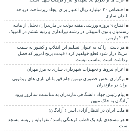
عزت ما از تکریم یاد شهدا و آثار و فرهنگ شهدا است.
اختصاص ۲۰ میلیارد ریال اعتبار برای ایجاد زیرساخت دریاچه
الندان ساری
افتتاح ۹ پروژه ورزشی هفته دولت در مازندران/ تجلیل از هانیه
رستمیان بانوی المپیکی در رشته تیراندازی و رتبه ششم در المپیک
۲۰۲۴ پاربس
هر دستی را که به عنوان تسلیم این انقلاب و کشور به سمت
آمريکا دراز شود قطع خواهیم کرد / قیمت برنج امروز که فصل
برداشت است مناسب نیست.
اعزام نیروها و تجهیزات شهرداری ساری به مرز مهران
برگزاری بخش حضوری نهمین جام قهرمانان بازی های ویدئویی
ایران در مازندران
پیام رئیس جهاد دانشگاهی مازندران به مناسبت سالروز ورود
آزادگان به خاک میهن
ملت ایران در انتظار آزادی اسرا ( آزادگان)
هر مسجدی باید یک قطب فرهنگی باشد / تقوا پایه و ریشه مسجد
است