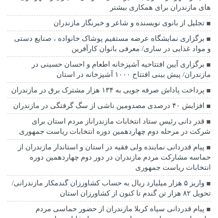
های مازندران برای همکاری بیشتر
تجلیل از بانوی نویسنده و شاعر و خبرنگار مازندران
برگزاری نمایشگاه عرضه مستقیم پوشاک خانواده ، صنایع دستی
و مواد غذایی در ساری/ معرفی بانوان کارآفرین
برگزاری آیین افتتاحیه آشپزخانه اطعام و احسان حسینی در
مازندران/ پیش بینی افتتاح ۱۰۰۰ آشپزخانه در استان
پرداخت پاداش صرفه جویی به ۱۳۴ هزار مشترک برق در مازندران
افزایش ۴۰ درصدی مصدومین ناشی از سگ گرفتگی در مازندران
قدر دانی رئیس ستاد انتخابات مازندراناز مردم استان برای
شرکت در مرحله دوم چهاردهمین دوره انتخابات ریاست جمهوری
پیام قدردانی نماینده ولی فقیه در استان و استاندار مازندران از
حماسه مشارکت مردم مازندران در دور دوم چهاردهمین دوره
انتخابات ریاست جمهوری
واریز ۵ هزار میلیارد ریال به حساب کشاورزان گندمکار مازندرانی/
تحویل ۸۲ هزار تن گندم تا کنون از کشاورزان استان
پیام قدردانی سپاه کربلا مازندران از حضور حماسی مردم