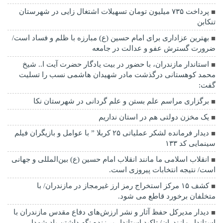
پرداخت ۷۳۵ میلیون تومان تسهیلات اشتغال زایی در شهرستان
تنکابن
بهترین عزاداری برای امام حسین (ع) مبارزه با ظلم و فساد است/
ضرورت گسترش عفو و عدالت در جامعه
استاندار مازندران، با حضور در بیت یادگار حضرت آیت ا.. شیخ
محمد کوهستانی درگذشت مادر شهیدان هاشمی نسب را تسلیت
گفت:
برگزاری مراسم علم بستن و علم گردانی در شهرستان نکا
یک مخزن دولتی هم در استان نداریم
دیدار فرمانده لشکر عملیاتی ۲۵ کربلا ” با عوامل و بازیگران فیلم
سینمایی کد ۱۳۳
انقلاب اسلامی ما مانند انقلاب امام حسین (ع) بین‌المللی و جهانی
است/ نتیجه انتخابات پیروزی است.
کشف ۱۵ مرکز استخراج رمز ارز غیرمجاز در مازندران/ با
متخلفان برخورد قاطع می شود.
دیدار مدیرکل حفظ آثار و نشر ارزش‌های دفاع مقدس مازندران با
استاندار مازندران/ تاکید استاندار بر زنده نگه داشتن یاد شهدا