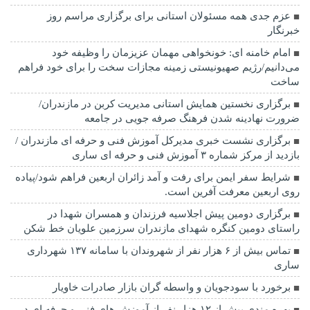
عزم جدی همه مسئولان استانی برای برگزاری مراسم روز
خبرنگار
امام خامنه ای: خونخواهی مهمان عزیزمان را وظیفه خود
می‌دانیم/رژیم صهیونیستی زمینه مجازات سخت را برای خود فراهم
ساخت
برگزاری نخستین همایش استانی مدیریت کربن در مازندران/
ضرورت نهادینه شدن فرهنگ صرفه جویی در جامعه
برگزاری نشست خبری مدیرکل آموزش فنی و حرفه ای مازندران /
بازدید از مرکز شماره ۳ آموزش فنی و حرفه ای ساری
شرایط سفر ایمن برای رفت و آمد زائران اربعین فراهم شود/پیاده
روی اربعین معرفت آفرین است.
برگزاری دومین پیش اجلاسیه فرزندان و همسران شهدا در
راستای دومین کنگره شهدای مازندران سرزمین علویان خط شکن
تماس بیش از ۶ هزار نفر از شهروندان با سامانه ۱۳۷ شهرداری
ساری
برخورد با سودجویان و واسطه گران بازار صادرات خاویار
بهره مندی بیش از ۱۲ هزار نفر از آموزش های فنی و حرفه ای در