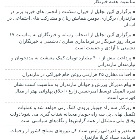
مناسبت هفته خبرنگار
برگزاری آئین تجلیل از خیران سلامت و انجمن های خیریه برتر در
مازندران/ برگزاری دومین همایش زنان و مشارکت های اجتماعی در
استان
برگزاری آئین تجلیل از اصحاب رسانه و خبرنگاران به مناسبت ۱۷
مرداد روز خبرنگار در فرمانداری ساری / دشمنی با خبرنگاران
دشمنی با آزادی و حقیقت است.
پرداخت بیش از ۴۰۰ میلیارد تومان کمک معیشت به مددجویان و
نیازمندان مازندرانی
احداث مخازن ۲۵ هزارتنی روغن خام خوراکی در مازندران
پیام مدیرکل ورزش و جوانان مازندران به مناسبت کسب نشان
نقره المپیک توسط امیرحسین زارع / اخلاق پهلوانی بهتر ار مدال
قهرمانی است.
زیرگذر سه راه جویبار بزودی کلنگ زنی خواهد شد و عملیات
تکمیل نهایی پل سه راه جویبار مجدانه شتاب گیری می شود/دولت
وفاق ملی متشکل از همه گرایش‌ها و نگاه‌های سیاسی است.
تقدیر و قدردانی رئیس ستاد کل نیرو‌های مسلح کشور از زحمات
فرمانده سپاه کربلا مازندران