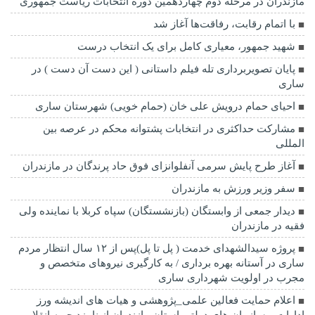
مازندران در مرحله دوم چهاردهمین دوره انتخابات ریاست جمهوری
با اتمام رقابت، رفاقت‌ها آغاز شد
شهید جمهور، معیاری کامل برای یک انتخاب درست
پایان تصویربرداری تله فیلم داستانی ( این دست آن دست ) در
ساری
احیای حمام درویش علی خان (حمام خویی) شهرستان ساری
مشارکت حداکثری در انتخابات پشتوانه محکم در عرصه بین
المللی
آغاز طرح پایش سرمی آنفلوانزای فوق حاد پرندگان در مازندران
سفر وزیر ورزش به مازندران
دیدار جمعی از وابستگان (بازنشستگان) سپاه کربلا با نماینده ولی
فقیه در مازندران
پروژه سیدالشهدای خدمت ( پل تا پل)پس از ۱۲ سال انتظار مردم
ساری در آستانه بهره برداری / به کارگیری نیروهای متخصص و
مجرب در اولویت شهرداری ساری
اعلام حمایت فعالین علمی_پژوهشی و هیات های اندیشه ورز