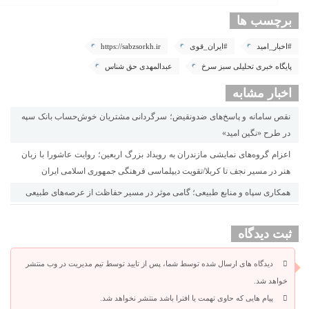
برچسب ها
#اخبار_امید
#ایران_قوی
https://sabzsorkh.ir
پایگاه خبری تحلیلی سبز سرخ
عبدالمهدی حق شناس
اخبار مشابه
نقص سامانه و پاسخ‌های ضدونقیض؛ سرگردانی مشتریان خوش‌حساب بانک سپه
در طرح «نگین امید»
اعزام گروه‌های نمایشی مازندران به رویداد بزرگ اربعین؛ روایت عاشورا با زبان
هنر در مسیر نجف تا کربلا/تقویت دیپلماسی فرهنگی جمهوری اسلامی ایران
همکاری سپاه و منابع طبیعی؛ گامی موثر در مسیر حفاظت از عرصه‌های طبیعی
ثبت دیدگاه
دیدگاه های ارسال شده توسط شما، پس از تایید توسط تیم مدیریت در وب منتشر
خواهد شد.
پیام هایی که حاوی تهمت یا افترا باشد منتشر نخواهد شد.