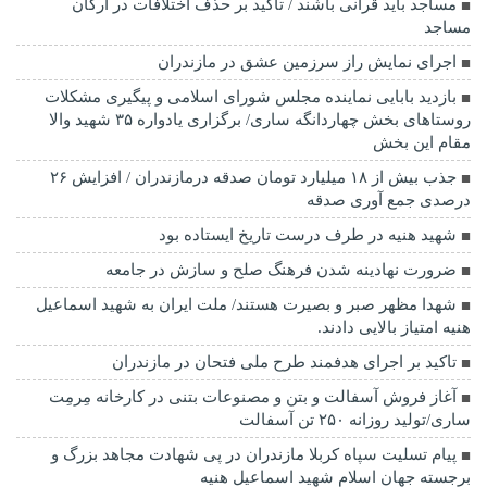
مساجد باید قرآنی باشند / تاکید بر حذف اختلافات در ارکان
مساجد
اجرای نمایش راز سرزمین عشق در مازندران
بازدید بابایی نماینده مجلس شورای اسلامی و پیگیری مشکلات
روستاهای بخش چهاردانگه ساری/ برگزاری یادواره ۳۵ شهید والا
مقام این بخش
جذب بیش از ۱۸ میلیارد تومان صدقه درمازندران / افزایش ۲۶
درصدی جمع آوری صدقه
شهید هنیه در طرف درست تاریخ ایستاده بود
ضرورت نهادینه شدن فرهنگ صلح و سازش در جامعه
شهدا مظهر صبر و بصیرت هستند/ ملت ایران به شهید اسماعیل
هنیه امتیاز بالایی دادند.
تاکید بر اجرای هدفمند طرح ملی فتحان در مازندران
آغاز فروش آسفالت و بتن و مصنوعات بتنی در کارخانه مِرمِت
ساری/تولید روزانه ۲۵۰ تن آسفالت
پیام تسلیت سپاه کربلا مازندران در پی شهادت مجاهد بزرگ و
برجسته جهان اسلام شهید اسماعیل هنیه