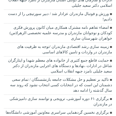
ادارات و سازمان های دولتی استان مازندران از نامزد جبهه انقلاب
اسلامی دکتر سعید جلیلی
ورزش و فوتبال مازندران عزادار شد / دبیر سورتیچی را از دست
دادیم!
امضاء تفاهم نامه مشترک همکاری میان کانون پرورش فکری
کودکان و نوجوانان مازندران و مدرسه علمیه تخصصی الزهرا(س)
خواهران شهرستان ساری
زمینه سازی رشد اقتصادی مازندران /توجه به ظرفیت های
مازندران در واردات و تامین کالاهای اساسی
حمایت قاطع جمع کثیری از خانواده های معظم شهدا و ایثارگران
شاغل در ادارات ،نهادها و دستگاه های اجرایی مازندران از دکتر
سعید جلیلی نامزد جبهه انقلاب اسلامی
تاکید بر تعظیم و حل مشکلات جامعه بازنشستگان / تمام سعی
دشمنان این است که در انتخابات کسی انتخاب نشود که روند سه
سال گذشته را ادامه دهد
برگزاری ۶۱ دوره آموزشی، ترویجی و توانمند سازی دامپزشکی
در مازندران
برگزاری نخسین گردهمایی سراسری معاونین آموزشی دانشگاه‌ها