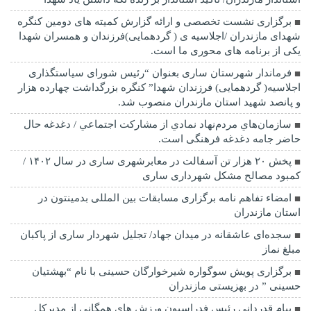
برگزاری نشست تخصصی و ارائه گزارش کمیته های دومین کنگره
شهدای مازندران /اجلاسیه ی ( گردهمایی)فرزندان و همسران شهدا
یکی از برنامه های محوری ما است.
فرماندار شهرستان ساری بعنوان “رئیس شورای سیاستگذاری
اجلاسیه( گردهمایی) فرزندان شهدا” کنگره بزرگداشت چهارده هزار
و پانصد شهید استان مازندران منصوب شد.
سازمان‌هاي مردم‌نهاد نمادي از مشاركت اجتماعي / دغدغه حال
حاضر جامه دغدغه فرهنگی است.
پخش ۲۰ هزار تن آسفالت در معابرشهری ساری در سال ۱۴۰۲ /
کمبود مصالح مشکل شهرداری ساری
امضاء تفاهم نامه برگزاری مسابقات بین المللی بدمینتون در
استان مازندران
سجده‌ای عاشقانه در میدان جهاد/ تجلیل شهردار ساری از پاکبان
مبلغ نماز
برگزاری پویش سوگواره شیرخوارگان حسینی با نام “بهشتیان
حسینی ” در بهزیستی مازندران
پیام قدردانی رئیس فدراسیون ورزش های همگانی از مدیرکل