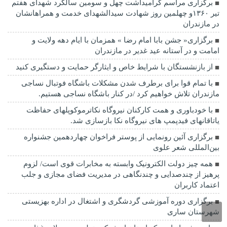
برگزاری مراسم گرامیداشت چهل و سومین سالگرد شهدای هفتم
تیر ۱۳۶۰و چهلمین روز شهادت سیدالشهدای خدمت و همراهانشان
در مازندران
برگزاری« جشن بابا امام رضا » همزمان با ایام دهه ولایت و
امامت و در آستانه عید غدیر در مازندران
از بازنشستگان با شرایط خاص و ایثارگر حمایت و دستگیری کنید
با تمام قوا برای برطرف شدن مشکلات باشگاه فوتبال نساجی
مازندران تلاش خواهیم کرد /در کنار باشگاه نساجی هستیم.
با خودباوری و همت کارکنان نیروگاه نکاترموکوپلهای حفاظت
یاتاقانهای فیدپمپ های نیروگاه نکا بازسازی شد.
برگزاری آئین رونمایی از پوستر فراخوان چهاردهمین جشنواره
بین‌المللی شعر علوی
همه چیز دولت الکترونیک وابسته به مخابرات قوی است/ لزوم
پرهیز از چندصدایی و چندنگاهی در مدیریت فضای مجازی و جلب
اعتماد کاربران
برگزاری دوره آموزشی گردشگری و اشتغال در اداره بهزیستی
شهرستان ساری