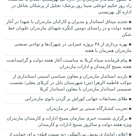
زاد روز حکیم ابوعلی سینا روز پزشک/ تجلیل از پزشکان شاغل در
اداره کل بهزیستی
تجدید میثاق استاندار و مدیران و کارکنان مازندران با شهدا در آغاز
هفته دولت و در راستای دومین کنگره شهدای مازندران علویان خط
شکن
بهره برداری از ۳۸ بروژه عمرانی در شهرک‌ها و نواحی صنعتی
مازندران همزمان با هفته
پیام فرمانده سپاه کربلا به مناسبت آغاز هفته دولت و گرامیداشت
هفته بسیج کارمندان و ادارات مازندران
بازدید استاندار مازندران و معاون سیاسی امنیتی استانداری از
موکب فاطمه الزهرا (س) شهرستان بابل در کربلای معلی/ نشست
صمیمی استاندار مازندران با معاون استاندار کربلا
طلای مسابقات جهانی کوراش بر گردن بانوی مازندرانی
تخربب کشتارگاه سنتی پر خطر در مازندران
برگزاری نشست خبری سازمان بسیج ادارات و کارمندان مازندران
ویژه هفته دولت و سالروز بسیج ادارات و کارمندان
اعلام راه‌اندازی پویش بین‌المللی «به سمت قبله» برای حمایت از