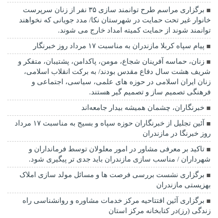
برگزاری مراسم طرح توانمند سازی ۳۵ نفر از زنان سرپرست
خانوار غیر تحت حمایت در شهرستان نکا/ مدد جویانی که نخواهند
توانمند شوند از حمایت کمیته امداد خارج می شوند.
پیام سپاه کربلا مازندران به مناسبت ۱۷ مرداد روز خبرنگار
زنان، حماسه آفرینان شجاع، مومن، پاکدامن، پشتیبان، متفکر و
شریف هشت سال دفاع مقدس بودند/ به برکت انقلاب اسلامی،
زنان ایران اسلامی در حوزه های علمی، سیاسی، اجتماعی و
فرهنگی تصمیم ساز و تصمیم گیر هستند.
خبرنگاران، چشمان همیشه بیدار جامعه‌اند
آئین تجلیل از خبرنگاران حوزه سپاه و بسیج به مناسبت ۱۷ مرداد
روز خبرنگا در مازندران
تاکید بر معرفی مشاور در امور معلولان توسط فرمانداران و
شهرداران / مناسب سازی مازندران باید جدی تر پیگیری شود.
برگزاری نشست بررسی فرصت ها و مسائل مولد سازی املاک
بهزیستی مازندران
برگزاری آئین افتتاحیه مرکز خدمات مشاوره و روانشناسی راه
زندگی (رز)در کتابخانه مرکز استان