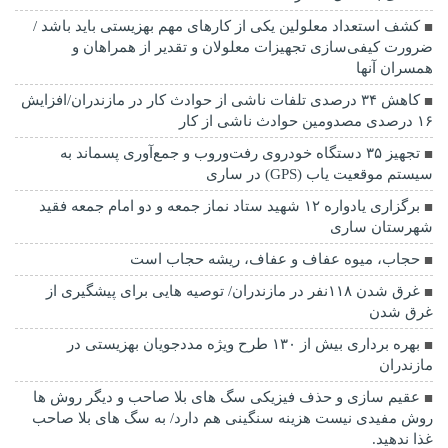
کشف استعداد معلولین یکی از کارهای مهم بهزیستی باید باشد /
ضرورت کیفی‌سازی تجهیزات معلولان و تقدیر از همراهان و
همسران آنها
کاهش ۳۴ درصدی تلفات ناشی از حوادث كار در مازندران/افزایش
۱۶ درصدی مصدومین حوادث ناشی از کار
تجهیز ۳۵ دستگاه خودروی رفت‌وروب و جمع‌آوری پسماند به
سیستم موقعیت یاب (GPS) در ساری
برگزاری یادواره ۱۲ شهید ستاد نماز جمعه و دو امام جمعه فقید
شهرستان ساری
حجاب، میوه عفاف و عفاف، ریشه حجاب است
غرق شدن ۱۱۸نفر در مازندران/ توصيه هايی برای پيشگيری از
غرق شدن
بهره برداری بیش از ۱۳۰ طرح ویژه مددجویان بهزیستی در
مازندران
عقیم سازی و حذف فیزیکی سگ های بلا صاحب و دیگر روش ها
روش مفیدی نیست هزینه سنگینی هم دارد/ به سگ های بلا صاحب
غذا ندهید.