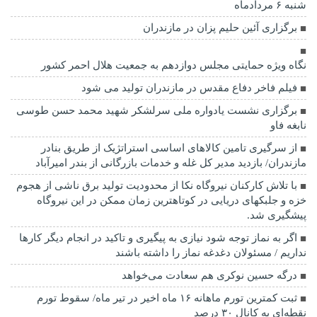
شنبه ۶ مردادماه
برگزاری آئین حلیم پزان در مازندران
نگاه ویژه حمایتی مجلس دوازدهم به جمعیت هلال احمر کشور
فیلم فاخر دفاع مقدس در مازندران تولید می شود
برگزاری نشست یادواره ملی سرلشکر شهید محمد حسن طوسی
نابغه فاو
از سرگیری تامین کالاهای اساسی استراتژیک از طریق بنادر
مازندران/ بازدید مدیر کل غله و خدمات بازرگانی از بندر امیرآباد
با تلاش کارکنان نیروگاه نکا از محدودیت تولید برق ناشی از هجوم
خزه و جلبکهای دریایی در کوتاهترین زمان ممکن در این نیروگاه
پیشگیری شد.
اگر به نماز توجه شود نیازی به پیگیری و تاکید در انجام دیگر کارها
نداریم / مسئولان دغدغه نماز را داشته باشند
درگه حسین نوکری هم سعادت می‌خواهد
ثبت کمترین تورم ماهانه ۱۶ ماه اخیر در تیر ماه/ سقوط تورم
نقطه‌ای به کانال ۳۰ درصد