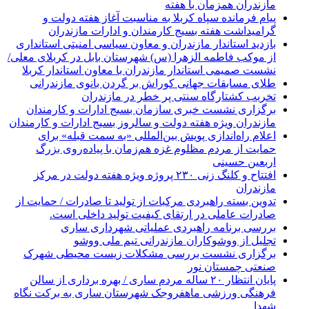
مازندران همزمان با هفته
پیام فرمانده سپاه کربلا به مناسبت آغاز هفته دولت و
گرامیداشت هفته بسیج کارمندان و ادارات مازندران
بازدید استاندار مازندران و معاون سیاسی امنیتی استانداری
از موکب فاطمه الزهرا (س) شهرستان بابل در کربلای معلی/
نشست صمیمی استاندار مازندران با معاون استاندار کربلا
طلای مسابقات جهانی کوراش بر گردن بانوی مازندرانی
تخربب کشتارگاه سنتی پر خطر در مازندران
برگزاری نشست خبری سازمان بسیج ادارات و کارمندان
مازندران ویژه هفته دولت و سالروز بسیج ادارات و کارمندان
اعلام راه‌اندازی پویش بین‌المللی «به سمت قبله» برای
حمایت از مردم مظلوم غزه هم‌زمان با پیاده‌روی بزرگ
اربعین حسینی
افتتاح و کلنگ زنی ۲۳۰ پروژه ویژه هفته دولت در مرکز
مازندران
تدوین بسته راهبردی مرکبات از تولید تا صادرات / حمایت از
صادرات عاملی در ارتقای کیفیت تولید داخلی است.
بررسی برنامه راهبردی عملیاتی شهرداری ساری
تجلیل از ووشوکاران مازندرانی تیم ملی ووشو
برگزاری نشست بررسی مشکلات زیست محیطی شهرک
صنعتی چمستان نور
پایان انتظار ۲۰ ساله مردم ساری / بهره برداری از سالن
فرهنگی ورزشی ماهفروجک شهرستان ساری به برکت نگاه
شهدا