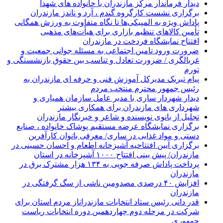
دیدار فرماندار مرکز مازندران با خانواده های شهدا
برگزاری نشست کارگروه گندم ، آرد و ناندز مازندران
پاداش ویژه به المپیکی‌ها تا نگاه متفاوت به ورزش همگانی
تأمین کالاهای تنظیم بازاری برای هیأت‌های مذهبی
افتتاح نمایشگاه فردخت در مازندران
ضرورت ورود تامین اجتماعی به مسئله جوانی جمعیت و
غربالگری / ضرورت تعادل و تناسب بین حقوق بازنشستگی و
تورم
پیام تبریک مدیرکل آموزش فنی و حرفه ای مازندران به
رئیس جمهور محترم منتخب مردم
دیدار شهردار ساری با مدیر عامل سازمان همیاری و
شهرداری های مازندران برای همکاری بیشتر
تجلیل از بانوی نویسنده و شاعر و خبرنگار مازندران
برگزاری نمایشگاه عرضه مستقیم پوشاک خانواده ، صنایع
دستی و مواد غذایی در ساری/ معرفی بانوان کارآفرین
برگزاری آیین افتتاحیه آشپزخانه اطعام و احسان حسینی در
مازندران/ پیش بینی افتتاح ۱۰۰۰ آشپزخانه در استان
پرداخت پاداش صرفه جویی به ۱۳۴ هزار مشترک برق در
مازندران
افزایش ۴۰ درصدی مصدومین ناشی از سگ گرفتگی در
مازندران
قدر دانی رئیس ستاد انتخابات مازندراناز مردم استان برای
شرکت در مرحله دوم چهاردهمین دوره انتخابات ریاست
جمهوری