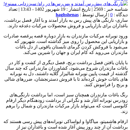
شناسه خبر : 2569 | تاریخ انتشار : 19 شهریور 1402 - 13:43 | تعداد
دیدگاه :
0
| ارسال توسط :
haghshenas
ساری- نارنگی های پیش رس به بازار آمدند و با آغاز فصل برداشت،
باغداران برای بازاریابی و فروش محصولات مرکبات دغدغه دارند.
ورود نوبرانه مرکبات مازندران به بازار دوباره قصه پرغصه صادرات
و بازاریابی این محصول را روی میز گذاشته است. شهریور که
می‌شود با فروکش کردن گرمای تابستان یاقوتی از دل باغات
مازندران می‌روید که کام ایران و جهان را شیرین می‌کند.
با پایان یافتن فصل برداشت برنج، فصل دیگری از کشت و کار در
باغات مازندران شروع می‌شود، کشاورزان مازندرانی که چند سال
گذشته از قیمت پایین نوبرانه شالیزار گلایه داشتند، دل به نوبرانه
های باغات خوش کرده‌اند تا با فروش دسترنجشان، ضررهای شالی
و برنج را فراموش کنند.
رنگ باغات مازندران همچنان سبز است، اما برداشت نارنگی‌های
زودرس نوبرانه آغاز شد و نگرانی از برداشت زودهنگام دیگر ارقام
کابوسی است که می‌تواند بازار مرکبات مازندران و شمال را برهم
زند.
ارقام هاشمیتو، میاگاوا و ایواساکی نوبرانه‌های پیش رسی هستند که
برداشت آن از چند روز پیش آغاز شده است و باغداران نیز از