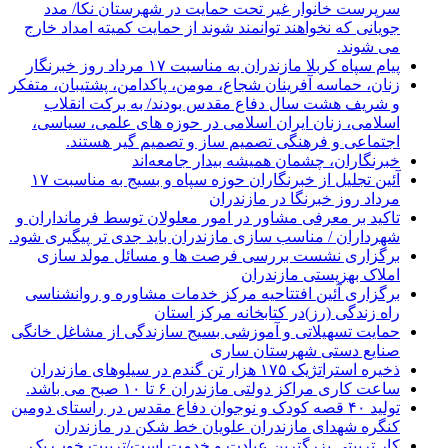
سرپرست خانوار غیر تحت حمایت در شهرستان نکا/ مدد
جویانی که نخواهند توانمند شوند از حمایت کمیته امداد خارج
می شوند.
پیام سپاه کربلا مازندران به مناسبت ۱۷ مرداد روز خبرنگار
زنان، حماسه آفرینان شجاع، مومن، پاکدامن، پشتیبان، متفکر
و شریف هشت سال دفاع مقدس بودند/ به برکت انقلاب
اسلامی، زنان ایران اسلامی در حوزه های علمی، سیاسی،
اجتماعی و فرهنگی تصمیم ساز و تصمیم گیر هستند.
خبرنگاران، چشمان همیشه بیدار جامعه‌اند
آئین تجلیل از خبرنگاران حوزه سپاه و بسیج به مناسبت ۱۷
مرداد روز خبرنگا در مازندران
تاکید بر معرفی مشاور در امور معلولان توسط فرمانداران و
شهرداران / مناسب سازی مازندران باید جدی تر پیگیری شود.
برگزاری نشست بررسی فرصت ها و مسائل مولد سازی
املاک بهزیستی مازندران
برگزاری آئین افتتاحیه مرکز خدمات مشاوره و روانشناسی
راه زندگی (رز)در کتابخانه مرکز استان
حمایت تسهیلاتی و آموزشی بسیج سازندگی از مشاغل خانگی
صنایع دستی شهرستان ساری
ذخیره استراتژیک ۱۷۵ هزار تن گندم در سیلوهای مازندران
ساعت کاری مراکز دولتی مازندران ۶ تا ۱۰ صبح می باشد.
تولید ۴۰ قصه کودک و نوجوان دفاع مقدس در راستای دومین
کنگره شهدای مازندران علویان خط شکن در مازندران
کار تربیتی بزرگترین عبادت و خدمت است/تربیت خوب یک