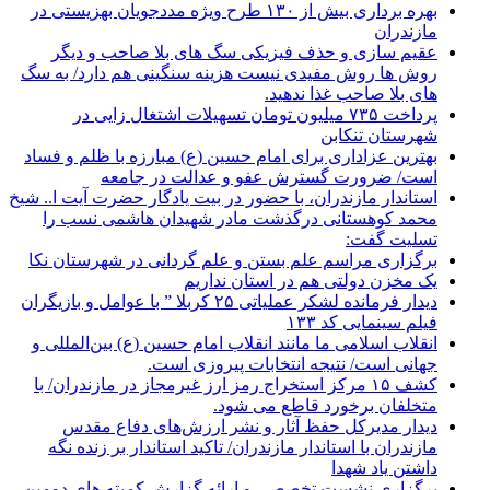
بهره برداری بیش از ۱۳۰ طرح ویژه مددجویان بهزیستی در
مازندران
عقیم سازی و حذف فیزیکی سگ های بلا صاحب و دیگر
روش ها روش مفیدی نیست هزینه سنگینی هم دارد/ به سگ
های بلا صاحب غذا ندهید.
پرداخت ۷۳۵ میلیون تومان تسهیلات اشتغال زایی در
شهرستان تنکابن
بهترین عزاداری برای امام حسین (ع) مبارزه با ظلم و فساد
است/ ضرورت گسترش عفو و عدالت در جامعه
استاندار مازندران، با حضور در بیت یادگار حضرت آیت ا.. شیخ
محمد کوهستانی درگذشت مادر شهیدان هاشمی نسب را
تسلیت گفت:
برگزاری مراسم علم بستن و علم گردانی در شهرستان نکا
یک مخزن دولتی هم در استان نداریم
دیدار فرمانده لشکر عملیاتی ۲۵ کربلا ” با عوامل و بازیگران
فیلم سینمایی کد ۱۳۳
انقلاب اسلامی ما مانند انقلاب امام حسین (ع) بین‌المللی و
جهانی است/ نتیجه انتخابات پیروزی است.
کشف ۱۵ مرکز استخراج رمز ارز غیرمجاز در مازندران/ با
متخلفان برخورد قاطع می شود.
دیدار مدیرکل حفظ آثار و نشر ارزش‌های دفاع مقدس
مازندران با استاندار مازندران/ تاکید استاندار بر زنده نگه
داشتن یاد شهدا
برگزاری نشست تخصصی و ارائه گزارش کمیته های دومین