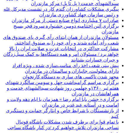
سیدالشهدای خدمت ( پل تا پل) مرکز مازندران
پیگیری مشکلات کشاورزان گندم کار در نشست مدیرکل غله
و رئیس سازمان جهاد کشاورزی مازندران
صادرات ۷ میلیاردی انواع صنایع دستی از مرکز مازندران
برگزاری آئین اختتامیه دومین جشنواره سرود فجر بسیج
مازندران
مسئولان مازندران از همان ابتدای رآی گیری پای صندوق های
شعب رآی آماده شدند و رآی خود را به صندوق انداختند.
مشارکت حداکثری در انتخابات عزت و صلابت ایران را بالا
خواهد برد / مسئولان امر و همه دستگاه‌ها به کمک سیل‌زدگان
و جبران خسارات بشتابند
پیش بینی شعب اخذ رای مناسب‌سازی شده ، ویژه افراد
دارای معلولیت، جانبازان و سالمندان در مازندران
مجهز شدن تاکسی های ساری به دستگاه کارتخوان
برگزاری مراسم گرامیداشت چهل و سومین سالگرد شهدای
هفتم تیر ۱۳۶۰و چهلمین روز شهادت سیدالشهدای خدمت و
همراهانشان در مازندران
برگزاری« جشن بابا امام رضا » همزمان با ایام دهه ولایت و
امامت و در آستانه عید غدیر در مازندران
از بازنشستگان با شرایط خاص و ایثارگر حمایت و دستگیری
کنید
با تمام قوا برای برطرف شدن مشکلات باشگاه فوتبال
نساجی مازندران تلاش خواهیم کرد /در کنار باشگاه نساجی