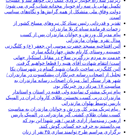
زیرگذر سه راه جویبار بزودی کلنگ زنی خواهد شد و عملیات
تکمیل نهایی پل سه راه جویبار مجدانه شتاب گیری می شود/
دولت وفاق ملی متشکل از همه گرایش‌ها و نگاه‌های سیاسی
است.
تقدیر و قدردانی رئیس ستاد کل نیرو‌های مسلح کشور از
زحمات فرمانده سپاه کربلا مازندران
پیام مدیرکل ورزش و جوانان مازندران پس از کسب
مدال نقره پهلوان مازندرانی
آئین افتتاحیه مسجد حضرت موسی ابن جعفر (ع) و کلنگ‌زنی
حسینیه روستای کارنام بخش چهاردانگه ساری
خدمت به مردم بزرگترین سلاح در مقابل استکبار جهانی
است/ انتقام شهادت آقای هنیه را قطعا خواهیم گرفت.
آئین کلنگ‌زنی ساخت یادمان شهید گمنام در شهرستان نکا
تجلیل از اصحاب رسانه خبرنگاران پیشکسوت در مازندران /
شهر هزار سنگر آمل میزبان اصحاب رسانه مازندران به
مناسبت ۱۷ مرداد روز خبرنگار بود.
پیام تبریک مشترک نماینده ولی فقیه در استان و استاندار
مازندران درپی کسب نخستین طلای کاروان ایران در المپیک
پاریس توسط پهلوان مازندرانی
‍ ‍ پیام تبریک مدیر کل ورزش و جوانان مازندران به مناسبت
کسب نشان طلای کشتی گیر مازندرانی در المپیک پاریس
اربعین زمینه‌ساز آزادی قدس / هنر شهدا این بود که
می‌دانستند به حرف چه کسانی گوش کنند.
برگزاری مراسم طرح توانمند سازی ۳۵ نفر از زنان