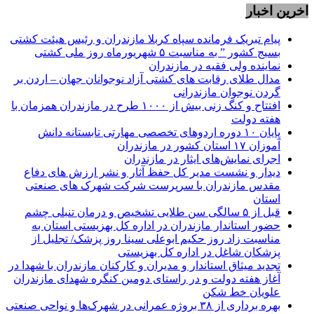
اخرین اخبار
پیام تبریک فرمانده سپاه کربلا مازندران و رئیس هیئت کشتی
بسیج کشور ” به مناسبت ۵ شهریورماه روز ملی کشتی
نماينده ولی فقیه در مازندران
مدال طلای رقابت های کشتی آزاد نوجوانان جهان – اردن بر
گردن نوجوان مازندرانی
افتتاح و کنگ زنی بیش از ۱۰۰۰ طرح در مازندران همزمان با
هفته دولت
پایان ۱۰ دوره اردوهای تخصصی مهارتی تابستانه دانش
آموزان ۱۷ استان کشور در مازندران
اجرای نمایش‌های ایثار در مازندران
دیدار و نشست مدیر کل حفظ آثار و نشر ارزش های دفاع
مقدس مازندران با سرپرست شرکت شهرک های صنعتی
استان
قبل از ۵ سالگی سن طلایی تشخیص و درمان تنبلی چشم
حضور استاندار مازندران در اداره کل بهزیستی استان به
مناسبت زاد روز حکیم ابوعلی سینا روز پزشک/ تجلیل از
پزشکان شاغل در اداره کل بهزیستی
تجدید میثاق استاندار و مدیران و کارکنان مازندران با شهدا در
آغاز هفته دولت و در راستای دومین کنگره شهدای مازندران
علویان خط شکن
بهره برداری از ۳۸ بروژه عمرانی در شهرک‌ها و نواحی صنعتی