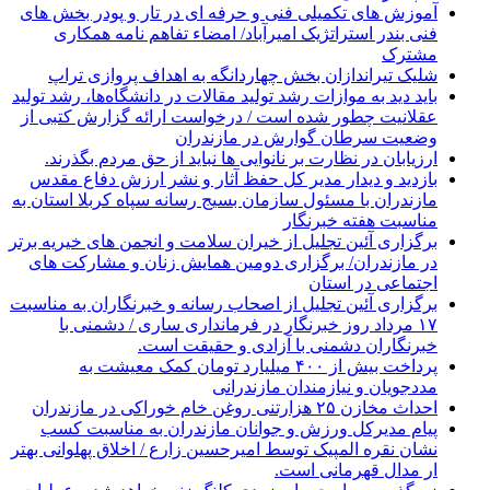
آموزش های تکمیلی فنی و حرفه ای در تار و پودر بخش های
فنی بندر استراتژیک امیرآباد/ امضاء تفاهم نامه همکاری
مشترک
شلیک تیراندازان بخش چهاردانگه به اهداف پروازی تراپ
باید دید به موازات رشد تولید مقالات در دانشگاه‌ها، رشد تولید
عقلانیت چطور شده است / درخواست ارائه گزارش کتبی از
وضعیت سرطان گوارش در مازندران
ارزیابان در نظارت بر نانوایی ها نباید از حق مردم بگذرند.
بازدید و دیدار مدیر کل حفظ آثار و نشر ارزش دفاع مقدس
مازندران با مسئول سازمان بسیج رسانه سپاه کربلا استان به
مناسبت هفته خبرنگار
برگزاری آئین تجلیل از خیران سلامت و انجمن های خیریه برتر
در مازندران/ برگزاری دومین همایش زنان و مشارکت های
اجتماعی در استان
برگزاری آئین تجلیل از اصحاب رسانه و خبرنگاران به مناسبت
۱۷ مرداد روز خبرنگار در فرمانداری ساری / دشمنی با
خبرنگاران دشمنی با آزادی و حقیقت است.
پرداخت بیش از ۴۰۰ میلیارد تومان کمک معیشت به
مددجویان و نیازمندان مازندرانی
احداث مخازن ۲۵ هزارتنی روغن خام خوراکی در مازندران
پیام مدیرکل ورزش و جوانان مازندران به مناسبت کسب
نشان نقره المپیک توسط امیرحسین زارع / اخلاق پهلوانی بهتر
ار مدال قهرمانی است.