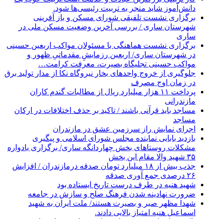
دانش‌آموز شاید منجر به تربیت رئیسی‌ها شود.
برگزاری ‌نشست تلفیقی شورای مسکن و باز آفرینی
شهرستان ساری / بررسی آخرین وضعیت مسکن ملی در
ساری
برگزاری نشست هماهنگی با مسئولان مواکب اربعین حسینی
در شهرستان ساری/ اربعین رزمایشِ مقدماتیِ ظهور و
مواکب حسینی تجلیگاه بصیرت، معرفت کرامت…
جلوگیری از خروج واحدهای بخار نیروگاه نکا از مدار تولید برق
در زمان اوج مصرف
پرداخت ۱۱ هزار میلیارد ریال از مطالبات گندم کاران
مازندرانی
مساجد باید قرآنی باشند / تاکید بر حذف اختلافات در ارکان
مساجد
اجرای نمایش راز سرزمین عشق در مازندران
بازدید بابایی نماینده مجلس شورای اسلامی و پیگیری
مشکلات روستاهای بخش چهاردانگه ساری/ برگزاری یادواره
۳۵ شهید والا مقام این بخش
جذب بیش از ۱۸ میلیارد تومان صدقه درمازندران / افزایش
۲۶ درصدی جمع آوری صدقه
شهید هنیه در طرف درست تاریخ ایستاده بود
ضرورت نهادینه شدن فرهنگ صلح و سازش در جامعه
شهدا مظهر صبر و بصیرت هستند/ ملت ایران به شهید
اسماعیل هنیه امتیاز بالایی دادند.