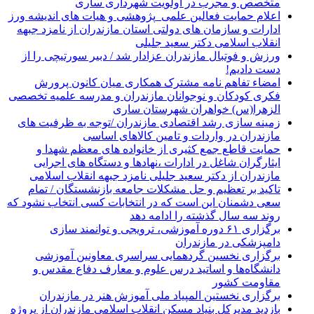
متخصص و مجرب در اولویت شهرداری ساری
اعلام حمایت فعالین علمی_پژوهشی و هیات های اندیشه ورز
ادارات و سازمان های دولتی استان مازندران از نامزد جبهه
انقلاب اسلامی دکتر سعید جلیلی
ورزش و فوتبال مازندران عزادار شد / دبیر سورتیچی را از
دست دادیم!
امضاء تفاهم نامه مشترک همکاری میان کانون پرورش
فکری کودکان و نوجوانان مازندران و مدرسه علمیه تخصصی
الزهرا(س) خواهران شهرستان ساری
زمینه سازی رشد اقتصادی مازندران /توجه به ظرفیت های
مازندران در واردات و تامین کالاهای اساسی
حمایت قاطع جمع کثیری از خانواده های معظم شهدا و
ایثارگران شاغل در ادارات ،نهادها و دستگاه های اجرایی
مازندران از دکتر سعید جلیلی نامزد جبهه انقلاب اسلامی
تاکید بر تعظیم و حل مشکلات جامعه بازنشستگان / تمام
سعی دشمنان این است که در انتخابات کسی انتخاب نشود که
روند سه سال گذشته را ادامه دهد
برگزاری ۶۱ دوره آموزشی، ترویجی و توانمند سازی
دامپزشکی در مازندران
برگزاری نخسین گردهمایی سراسری معاونین آموزشی
دانشگاه‌ها و اساتید درس علوم و معارف دفاع مقدس و
مقاومت کشور
برگزاری نخستین المپیاد ملی آموزش هنر در مازندران
بازدید مدیرکل بنیاد مسکن انقلاب اسلامی مازندران از پروژه