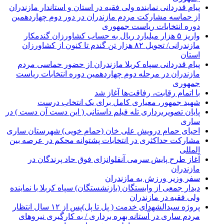
پیام قدردانی نماینده ولی فقیه در استان و استاندار مازندران
از حماسه مشارکت مردم مازندران در دور دوم چهاردهمین
دوره انتخابات ریاست جمهوری
واریز ۵ هزار میلیارد ریال به حساب کشاورزان گندمکار
مازندرانی/ تحویل ۸۲ هزار تن گندم تا کنون از کشاورزان
استان
پیام قدردانی سپاه کربلا مازندران از حضور حماسی مردم
مازندران در مرحله دوم چهاردهمین دوره انتخابات ریاست
جمهوری
با اتمام رقابت، رفاقت‌ها آغاز شد
شهید جمهور، معیاری کامل برای یک انتخاب درست
پایان تصویربرداری تله فیلم داستانی ( این دست آن دست ) در
ساری
احیای حمام درویش علی خان (حمام خویی) شهرستان ساری
مشارکت حداکثری در انتخابات پشتوانه محکم در عرصه بین
المللی
آغاز طرح پایش سرمی آنفلوانزای فوق حاد پرندگان در
مازندران
سفر وزیر ورزش به مازندران
دیدار جمعی از وابستگان (بازنشستگان) سپاه کربلا با نماینده
ولی فقیه در مازندران
پروژه سیدالشهدای خدمت ( پل تا پل)پس از ۱۲ سال انتظار
مردم ساری در آستانه بهره برداری / به کارگیری نیروهای