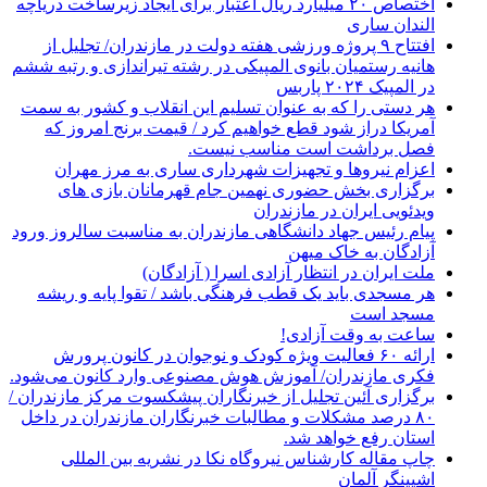
اختصاص ۲۰ میلیارد ریال اعتبار برای ایجاد زیرساخت دریاچه
الندان ساری
افتتاح ۹ پروژه ورزشی هفته دولت در مازندران/ تجلیل از
هانیه رستمیان بانوی المپیکی در رشته تیراندازی و رتبه ششم
در المپیک ۲۰۲۴ پاربس
هر دستی را که به عنوان تسلیم این انقلاب و کشور به سمت
آمريکا دراز شود قطع خواهیم کرد / قیمت برنج امروز که
فصل برداشت است مناسب نیست.
اعزام نیروها و تجهیزات شهرداری ساری به مرز مهران
برگزاری بخش حضوری نهمین جام قهرمانان بازی های
ویدئویی ایران در مازندران
پیام رئیس جهاد دانشگاهی مازندران به مناسبت سالروز ورود
آزادگان به خاک میهن
ملت ایران در انتظار آزادی اسرا ( آزادگان)
هر مسجدی باید یک قطب فرهنگی باشد / تقوا پایه و ریشه
مسجد است
ساعت به وقت آزادی!
ارائه ۶۰ فعالیت ویژه کودک و نوجوان در کانون پرورش
فکری مازندران/ آموزش هوش مصنوعی وارد کانون می‌شود.
برگزاری آئین تجلیل از خبرنگاران پیشکسوت مرکز مازندران /
۸۰ درصد مشکلات و مطالبات خبرنگاران مازندران در داخل
استان رفع خواهد شد.
چاپ مقاله کارشناس نيروگاه نكا در نشریه بین المللی
اشپینگر آلمان