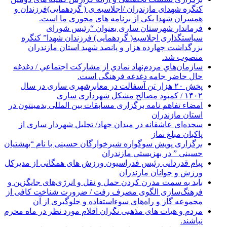
کنگره شهدای مازندران /اجلاسیه ی ( گردهمایی)فرزندان و
همسران شهدا یکی از برنامه های محوری ما است.
فرماندار شهرستان ساری بعنوان “رئیس شورای
سیاستگذاری اجلاسیه( گردهمایی) فرزندان شهدا” کنگره
بزرگداشت چهارده هزار و پانصد شهید استان مازندران
منصوب شد.
سازمان‌هاي مردم‌نهاد نمادي از مشاركت اجتماعي / دغدغه
حال حاضر جامه دغدغه فرهنگی است.
پخش ۲۰ هزار تن آسفالت در معابرشهری ساری در سال
۱۴۰۲ / کمبود مصالح مشکل شهرداری ساری
امضاء تفاهم نامه برگزاری مسابقات بین المللی بدمینتون در
استان مازندران
سجده‌ای عاشقانه در میدان جهاد/ تجلیل شهردار ساری از
پاکبان مبلغ نماز
برگزاری پویش سوگواره شیرخوارگان حسینی با نام “بهشتیان
حسینی ” در بهزیستی مازندران
پیام قدردانی رئیس فدراسیون ورزش های همگانی از مدیرکل
ورزش و جوانان مازندران
باید به سمت مدرن کردن حمل و نقل و انرژی‌های جایگزین و
فرهنگ‌سازی الگوی مصرف رفت / ضرورت شناخت کافی از
مجموعه گاز و راه‌های سوءاستفاده و جلوگیری از آن
مردم و هیات های مذهبی نگران اقلام مورد نظر در ماه محرم
نباشند.