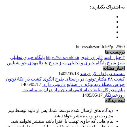
به اشتراک بگذارید :
http://sabzsorkh.ir/?p=2569
برچسب ها
#اخبار_امید
#ایران_قوی
https://sabzsorkh.ir
پایگاه خبری تحلیلی
سبز سرخ
پایگاه خبری و تحلیلی سبز سرخ
عبدالمهدی حق شناس
اخبار مشابه
مستند دریا دل اکران شد
1405/05/18
کشت ۴۸ هکتار توتون در راستای طرح الگوی کشت در نکا/ توتون
خواص مختلف به ویژه در صنایع دارویی دارد
1405/05/17
پیام مدیرکل تبلیغات اسلامی استان مازندران به مناسبت
روزخبرنگار
1405/05/17
ثبت دیدگاه
دیدگاه های ارسال شده توسط شما، پس از تایید توسط تیم
مدیریت در وب منتشر خواهد شد.
پیام هایی که حاوی تهمت یا افترا باشد منتشر نخواهد شد.
پیام هایی که به غیر از زبان فارسی یا غیر مرتبط باشد منتشر