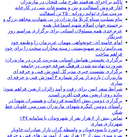
تاکید بر اجرای هدفمند طرح ملی فتحان در مازندران
آغاز فروش آسفالت و بتن و مصنوعات بتنی در کارخانه
مِرمِت ساری/تولید روزانه ۲۵۰ تن آسفالت
پیام تسلیت سپاه کربلا مازندران در پی شهادت مجاهد بزرگ و
برجسته جهان اسلام شهید اسماعیل هنیه
عزم جدی همه مسئولان استانی برای برگزاری مراسم روز
خبرنگار
امام خامنه ای: خونخواهی مهمان عزیزمان را وظیفه خود
می‌دانیم/رژیم صهیونیستی زمینه مجازات سخت را برای خود
فراهم ساخت
برگزاری نخستین همایش استانی مدیریت کربن در مازندران/
ضرورت نهادینه شدن فرهنگ صرفه جویی در جامعه
برگزاری نشست خبری مدیرکل آموزش فنی و حرفه ای
مازندران / بازدید از مرکز شماره ۳ آموزش فنی و حرفه ای
ساری
شرایط سفر ایمن برای رفت و آمد زائران اربعین فراهم شود/
پیاده روی اربعین معرفت آفرین است.
برگزاری دومین پیش اجلاسیه فرزندان و همسران شهدا در
راستای دومین کنگره شهدای مازندران سرزمین علویان خط
شکن
تماس بیش از ۶ هزار نفر از شهروندان با سامانه ۱۳۷
شهرداری ساری
برخورد با سودجویان و واسطه گران بازار صادرات خاویار
بهره مندی بیش از ۱۲ هزار نفر از آموزش های فنی و حرفه