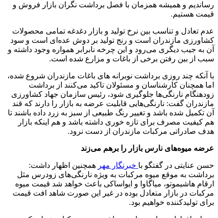
رساندیم و همیشه همزمان با فصل برداشت نگران بازار فروش و
قیمت هستیم.
عدم تعادل و تناسب بین نرخ تولید و بازار دغدغه تمامی محصولات
کشاورزی مازندران است و رنج تولید بر دوش عده‌ای است و سود
آن به جیب دیگری می‌رود و این چرخه نابرابر همواره وجود داشته و
سبب از بین رفتن برخی از باغات و مزارع شده است.
با آنکه چند روزی برداشت نوبرانه های باغات مازندران شروع شده،
اما همچنان کارشناسان و مسئولان تاکید می‌کنند از برداشت
زودهنگام نارنگی‌ها جلوگیری شود، رئیس سازمان جهاد کشاورزی
مازندران گفت: نارنگی‌هایی قابلیت عرضه به بازار را دارند که قند
آن تکمیل شده باشد و تغییر رنگ طبیعی از سبز به زرد داده باشند تا
هم کیفیت مصرف برای تازه خوری داشته باشد و هم اینکه بازار
هدف صادراتی مرکبات مازندران از دست نرود.
عرضه میوه‌های نارس بازار را برهم می‌زند
حسن عنایتی در گفتگو با
خبرنگار مهر
همچنین اظهار داشت:
برداشت به موقع میوه مرکبات به ویژه نارنگی‌های زودرس مثل
ارقام هاشیموتو، میاگاوا و ایواساکی باعث خواهد شد قیمت میوه
مرکبات در بازار متعادل بوده در غیر این صورت شاهد افت قیمت
برای تولیدکننده خواهیم بود.