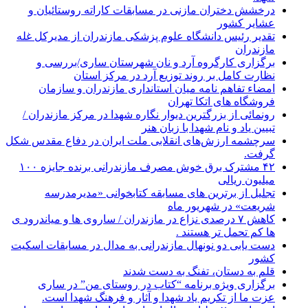
درخشش دختران مازنی در مسابقات کاراته روستائیان و
عشایر کشور
تقدیر رئیس دانشگاه علوم پزشکی مازندران از مدیرکل غله
مازندران
برگزاری کارگروه آرد و نان شهرستان ساری/بررسی و
نظارت کامل بر روند توزیع آرد در مرکز استان
امضاء تفاهم نامه میان استانداری مازندران و سازمان
فروشگاه های اتکا تهران
رونمائی از بزرگترین دیوار نگاره شهدا در مرکز مازندران /
تبیین یاد و نام شهدا با زبان هنر
سرچشمه ارزش‌های انقلابی ملت ایران در دفاع مقدس شکل
گرفت.
۴۲ مشترک برق خوش مصرف مازندرانی برنده جایزه ۱۰۰
میلیون ریالی
تجلیل از برترین های مسابقه کتابخوانی «مدیرمدرسه
شریعت» در شهریور ماه
کاهش ۷ درصدی نزاع در مازندران / ساروی ها و میاندرود ی
ها کم تحمل تر هستند‌ .
دست یابی دو نونهال مازندرانی به مدال در مسابقات اسکیت
کشور
قلم به دستان، تفنگ به دست شدند
برگزاری ویژه برنامه “کتاب در روستای من” در ساری
عزت ما از تکریم یاد شهدا و آثار و فرهنگ شهدا است.