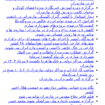
ای در مازندران
برگزاری دوره آموزش خبرنگاری ویژه اعضای کودک و
نوجوان کانون پرورش فکری مازندران
دیدار استاندار با کشتی گیران المپیکی مازندرانی در پایتخت
افزایش ۱۲ درصدی تولید انرژی خالص در نیروگاه نکا
کیفیت ۹۵ درصدی پروژه های شهرداری ساری
کاهش ۸ درصدی نزاع و درگیری در مازندران / ساروی ها و
میاندرود ی ها زودتر عصبانی می شوند.
فرودگاه رامسر با اجرای طرح های توسعه ای برای برقراری
سفرهای خارجی آماده شده است / هواپیماهای ۲۸ کشور
خارجی در حال حاضر با ایمنی و امنیت وارد ایران می شوند.
گزارش عملکرد مدیریت ارتباطات و امور بین الملل
شهرداری ساری در یک ماه گذشته ( تیرماه)
تعطیلی مراکز دولتی و بانک ها فردا یکشنبه ۷ مرداد ۱۴۰۳ در
مازندران
ساعت کار ادارات و مراکز دولتی مازندران از ۶ تا ۱۰ صبح در
روز شنبه ۶ مردادماه
برگزاری آئین حلیم پزان در مازندران
نگاه ویژه حمایتی مجلس دوازدهم به جمعیت هلال احمر
کشور
فیلم فاخر دفاع مقدس در مازندران تولید می شود
برگزاری نشست یادواره ملی سرلشکر شهید محمد حسن