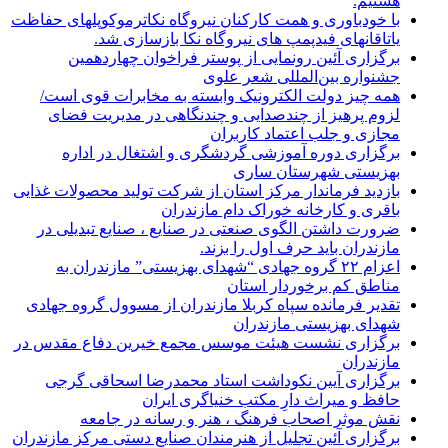
هستیم.
با خودباوری و همت کارکنان نیروگاه نکاترموکوپلهای حفاظت
یاتاقانهای فیدپمپ های نیروگاه نکا بازسازی شد.
برگزاری آئین رونمایی از پوستر فراخوان چهاردهمین
جشنواره بین‌المللی شعر علوی
همه چیز دولت الکترونیک وابسته به مخابرات قوی است/
لزوم پرهیز از چندصدایی و چندنگاهی در مدیریت فضای
مجازی و جلب اعتماد کاربران
برگزاری دوره آموزشی گردشگری و اشتغال در اداره
بهزیستی شهرستان ساری
بازدید فرماندار مرکز استان از شرکت تولید محصولات غذایی
باقری و کارخانه خوراک دام مازندران
ضرورت داشتن الگوی صنعتی در صنایع ، صنایع تبدیلی در
مازندران باید حرف اول را بزند.
اعزام ۲۲ گروه جهادی “شهدای بهزیستی” مازندران به
مناطق کم برخوردار استان
تقدیر فرمانده سپاه کربلا مازندران از مسوول گروه جهادی
شهدای بهزیستی مازندران
برگزاری نشست هیئت موسس مجمع خیرین دفاع مقدس در
مازندران
برگزاری آیین نکوداشت استاد محمدرضا اسحاقی گرجی
حافظ و میراث دارِ مکتب خنیاگری ایران
نقش موثر اصحاب فرهنگ ، هنر و رسانه در جامعه
برگزاری آئین تجلیل از هنرمندان صنایع دستی مرکز مازندران