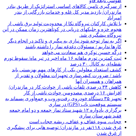
طوسی نابغه فاو
از سرگیری تامین کالاهای اساسی استراتژیک از طریق بنادر
مازندران/ بازدید مدیر کل غله و خدمات بازرگانی از بندر
امیرآباد
با تلاش کارکنان نیروگاه نکا از محدودیت تولید برق ناشی از
هجوم خزه و جلبکهای دریایی در کوتاهترین زمان ممکن در این
نیروگاه پیشگیری شد.
اگر به نماز توجه شود نیازی به پیگیری و تاکید در انجام دیگر
کارها نداریم / مسئولان دغدغه نماز را داشته باشند
درگه حسین نوکری هم سعادت می‌خواهد
ثبت کمترین تورم ماهانه ۱۶ ماه اخیر در تیر ماه/ سقوط تورم
نقطه‌ای به کانال ۳۰ درصد
کشف استعداد معلولین یکی از کارهای مهم بهزیستی باید
باشد / ضرورت کیفی‌سازی تجهیزات معلولان و تقدیر از
همراهان و همسران آنها
کاهش ۳۴ درصدی تلفات ناشی از حوادث كار در مازندران/
افزایش ۱۶ درصدی مصدومین حوادث ناشی از کار
تجهیز ۳۵ دستگاه خودروی رفت‌وروب و جمع‌آوری پسماند به
سیستم موقعیت یاب (GPS) در ساری
برگزاری یادواره ۱۲ شهید ستاد نماز جمعه و دو امام جمعه
فقید شهرستان ساری
حجاب، میوه عفاف و عفاف، ریشه حجاب است
غرق شدن ۱۱۸نفر در مازندران/ توصيه هايی برای پيشگيری
از غرق شدن