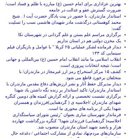
بهترین عزاداری برای امام حسین (ع) مبارزه با ظلم و فساد است/
ضرورت گسترش عفو و عدالت در جامعه
استاندار مازندران، با حضور در بیت یادگار حضرت آیت ا.. شیخ
محمد کوهستانی درگذشت مادر شهیدان هاشمی نسب را تسلیت
گفت:
برگزاری مراسم علم بستن و علم گردانی در شهرستان نکا
یک مخزن دولتی هم در استان نداریم
دیدار فرمانده لشکر عملیاتی ۲۵ کربلا ” با عوامل و بازیگران فیلم
سینمایی کد ۱۳۳
انقلاب اسلامی ما مانند انقلاب امام حسین (ع) بین‌المللی و جهانی
است/ نتیجه انتخابات پیروزی است.
کشف ۱۵ مرکز استخراج رمز ارز غیرمجاز در مازندران/ با
متخلفان برخورد قاطع می شود.
دیدار مدیرکل حفظ آثار و نشر ارزش‌های دفاع مقدس مازندران با
استاندار مازندران/ تاکید استاندار بر زنده نگه داشتن یاد شهدا
برگزاری نشست تخصصی و ارائه گزارش کمیته های دومین کنگره
شهدای مازندران /اجلاسیه ی ( گردهمایی)فرزندان و همسران
شهدا یکی از برنامه های محوری ما است.
فرماندار شهرستان ساری بعنوان “رئیس شورای سیاستگذاری
اجلاسیه( گردهمایی) فرزندان شهدا” کنگره بزرگداشت چهارده
هزار و پانصد شهید استان مازندران منصوب شد.
سازمان‌هاي مردم‌نهاد نمادي از مشاركت اجتماعي / دغدغه حال