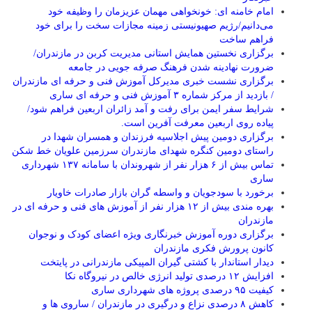
امام خامنه ای: خونخواهی مهمان عزیزمان را وظیفه خود
می‌دانیم/رژیم صهیونیستی زمینه مجازات سخت را برای خود
فراهم ساخت
برگزاری نخستین همایش استانی مدیریت کربن در مازندران/
ضرورت نهادینه شدن فرهنگ صرفه جویی در جامعه
برگزاری نشست خبری مدیرکل آموزش فنی و حرفه ای مازندران
/ بازدید از مرکز شماره ۳ آموزش فنی و حرفه ای ساری
شرایط سفر ایمن برای رفت و آمد زائران اربعین فراهم شود/
پیاده روی اربعین معرفت آفرین است.
برگزاری دومین پیش اجلاسیه فرزندان و همسران شهدا در
راستای دومین کنگره شهدای مازندران سرزمین علویان خط شکن
تماس بیش از ۶ هزار نفر از شهروندان با سامانه ۱۳۷ شهرداری
ساری
برخورد با سودجویان و واسطه گران بازار صادرات خاویار
بهره مندی بیش از ۱۲ هزار نفر از آموزش های فنی و حرفه ای در
مازندران
برگزاری دوره آموزش خبرنگاری ویژه اعضای کودک و نوجوان
کانون پرورش فکری مازندران
دیدار استاندار با کشتی گیران المپیکی مازندرانی در پایتخت
افزایش ۱۲ درصدی تولید انرژی خالص در نیروگاه نکا
کیفیت ۹۵ درصدی پروژه های شهرداری ساری
کاهش ۸ درصدی نزاع و درگیری در مازندران / ساروی ها و