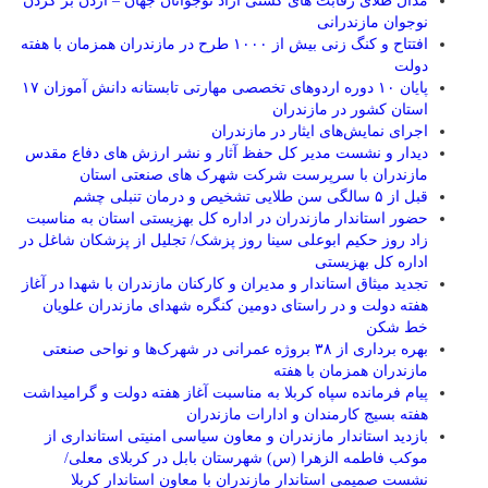
مدال طلای رقابت های کشتی آزاد نوجوانان جهان – اردن بر گردن
نوجوان مازندرانی
افتتاح و کنگ زنی بیش از ۱۰۰۰ طرح در مازندران همزمان با هفته
دولت
پایان ۱۰ دوره اردوهای تخصصی مهارتی تابستانه دانش آموزان ۱۷
استان کشور در مازندران
اجرای نمایش‌های ایثار در مازندران
دیدار و نشست مدیر کل حفظ آثار و نشر ارزش های دفاع مقدس
مازندران با سرپرست شرکت شهرک های صنعتی استان
قبل از ۵ سالگی سن طلایی تشخیص و درمان تنبلی چشم
حضور استاندار مازندران در اداره کل بهزیستی استان به مناسبت
زاد روز حکیم ابوعلی سینا روز پزشک/ تجلیل از پزشکان شاغل در
اداره کل بهزیستی
تجدید میثاق استاندار و مدیران و کارکنان مازندران با شهدا در آغاز
هفته دولت و در راستای دومین کنگره شهدای مازندران علویان
خط شکن
بهره برداری از ۳۸ بروژه عمرانی در شهرک‌ها و نواحی صنعتی
مازندران همزمان با هفته
پیام فرمانده سپاه کربلا به مناسبت آغاز هفته دولت و گرامیداشت
هفته بسیج کارمندان و ادارات مازندران
بازدید استاندار مازندران و معاون سیاسی امنیتی استانداری از
موکب فاطمه الزهرا (س) شهرستان بابل در کربلای معلی/
نشست صمیمی استاندار مازندران با معاون استاندار کربلا