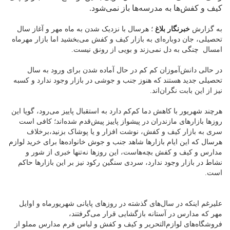
کیف و کفش‌ها به مدرسه‌ها باز نمی‌شود.
به گزارش
خبرنگار بلاغ
؛ هرسال با نزدیک شدن به ماه مهر و آغاز سال
تحصیلی، جان دوباره‌ای به بازار کیف و کفش می‌بخشید اما بازار مهرماه
امسال چنگی به دل نمی‌زند و بویی از رونق نیست.
در حالی دانش‌آموزان کم کم در حال آماده شدن برای ورود به سال
تحصیلی جدید هستند که هنوز جنب و جوشی در بازار وجود ندارد و کسبه
نیز از این بابت نگران‌اند.
هر‌چند شهریور با کاهش دما کم‌کم دارد به استقبال پاییز می‌رود، ‌گویا این
روزها بازارهای مازندران در پیشواز‌ ‌پاییز پیش‌‌قدم شده‌اند؛ کافی است
‌سری به بازار کیف و کفش، نوشت افزار و یا پوشاک بزنید،برخلاف
هرسال که این ایام بازارها شاهد جنب و جوش خانواده‌ها برای خرید لوازم
مدارس و کیف و کفش بچه‌هاست، این روزها نه‌تنها خبری از شور و
نشاط در بازار وجود ندارد، سردی سنگین رکود نیز بر این بازارها حاکم
است.
علیرغم اینکه در سال‌های گذشته در روزهای پایانی شهریورماه و اوایل
مهر که مدارس در آستانه بازگشایی قرار می‌گرفتند،
فروشگاه‌های لوازم‌التحریر و کیف و کفش و لباس فرم مدارس مملو از