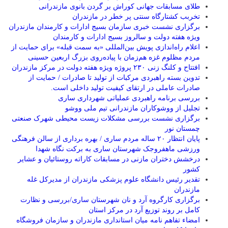
طلای مسابقات جهانی کوراش بر گردن بانوی مازندرانی
تخربب کشتارگاه سنتی پر خطر در مازندران
برگزاری نشست خبری سازمان بسیج ادارات و کارمندان مازندران
ویژه هفته دولت و سالروز بسیج ادارات و کارمندان
اعلام راه‌اندازی پویش بین‌المللی «به سمت قبله» برای حمایت از
مردم مظلوم غزه هم‌زمان با پیاده‌روی بزرگ اربعین حسینی
افتتاح و کلنگ زنی ۲۳۰ پروژه ویژه هفته دولت در مرکز مازندران
تدوین بسته راهبردی مرکبات از تولید تا صادرات / حمایت از
صادرات عاملی در ارتقای کیفیت تولید داخلی است.
بررسی برنامه راهبردی عملیاتی شهرداری ساری
تجلیل از ووشوکاران مازندرانی تیم ملی ووشو
برگزاری نشست بررسی مشکلات زیست محیطی شهرک صنعتی
چمستان نور
پایان انتظار ۲۰ ساله مردم ساری / بهره برداری از سالن فرهنگی
ورزشی ماهفروجک شهرستان ساری به برکت نگاه شهدا
درخشش دختران مازنی در مسابقات کاراته روستائیان و عشایر
کشور
تقدیر رئیس دانشگاه علوم پزشکی مازندران از مدیرکل غله
مازندران
برگزاری کارگروه آرد و نان شهرستان ساری/بررسی و نظارت
کامل بر روند توزیع آرد در مرکز استان
امضاء تفاهم نامه میان استانداری مازندران و سازمان فروشگاه