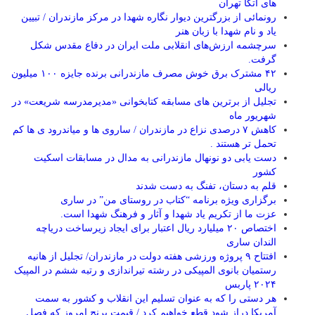
های اتکا تهران
رونمائی از بزرگترین دیوار نگاره شهدا در مرکز مازندران / تبیین
یاد و نام شهدا با زبان هنر
سرچشمه ارزش‌های انقلابی ملت ایران در دفاع مقدس شکل
گرفت.
۴۲ مشترک برق خوش مصرف مازندرانی برنده جایزه ۱۰۰ میلیون
ریالی
تجلیل از برترین های مسابقه کتابخوانی «مدیرمدرسه شریعت» در
شهریور ماه
کاهش ۷ درصدی نزاع در مازندران / ساروی ها و میاندرود ی ها کم
تحمل تر هستند‌ .
دست یابی دو نونهال مازندرانی به مدال در مسابقات اسکیت
کشور
قلم به دستان، تفنگ به دست شدند
برگزاری ویژه برنامه “کتاب در روستای من” در ساری
عزت ما از تکریم یاد شهدا و آثار و فرهنگ شهدا است.
اختصاص ۲۰ میلیارد ریال اعتبار برای ایجاد زیرساخت دریاچه
الندان ساری
افتتاح ۹ پروژه ورزشی هفته دولت در مازندران/ تجلیل از هانیه
رستمیان بانوی المپیکی در رشته تیراندازی و رتبه ششم در المپیک
۲۰۲۴ پاربس
هر دستی را که به عنوان تسلیم این انقلاب و کشور به سمت
آمريکا دراز شود قطع خواهیم کرد / قیمت برنج امروز که فصل