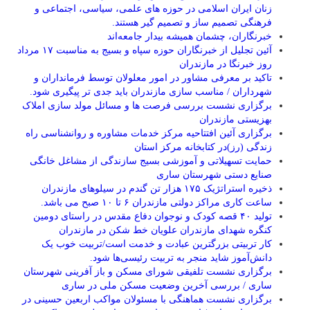
زنان ایران اسلامی در حوزه های علمی، سیاسی، اجتماعی و
فرهنگی تصمیم ساز و تصمیم گیر هستند.
خبرنگاران، چشمان همیشه بیدار جامعه‌اند
آئین تجلیل از خبرنگاران حوزه سپاه و بسیج به مناسبت ۱۷ مرداد
روز خبرنگا در مازندران
تاکید بر معرفی مشاور در امور معلولان توسط فرمانداران و
شهرداران / مناسب سازی مازندران باید جدی تر پیگیری شود.
برگزاری نشست بررسی فرصت ها و مسائل مولد سازی املاک
بهزیستی مازندران
برگزاری آئین افتتاحیه مرکز خدمات مشاوره و روانشناسی راه
زندگی (رز)در کتابخانه مرکز استان
حمایت تسهیلاتی و آموزشی بسیج سازندگی از مشاغل خانگی
صنایع دستی شهرستان ساری
ذخیره استراتژیک ۱۷۵ هزار تن گندم در سیلوهای مازندران
ساعت کاری مراکز دولتی مازندران ۶ تا ۱۰ صبح می باشد.
تولید ۴۰ قصه کودک و نوجوان دفاع مقدس در راستای دومین
کنگره شهدای مازندران علویان خط شکن در مازندران
کار تربیتی بزرگترین عبادت و خدمت است/تربیت خوب یک
دانش‌آموز شاید منجر به تربیت رئیسی‌ها شود.
برگزاری ‌نشست تلفیقی شورای مسکن و باز آفرینی شهرستان
ساری / بررسی آخرین وضعیت مسکن ملی در ساری
برگزاری نشست هماهنگی با مسئولان مواکب اربعین حسینی در