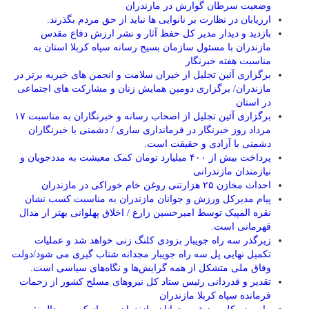
وضعیت سرطان گوارش در مازندران
ارزیابان در نظارت بر نانوایی ها نباید از حق مردم بگذرند.
بازدید و دیدار مدیر کل حفظ آثار و نشر ارزش دفاع مقدس
مازندران با مسئول سازمان بسیج رسانه سپاه کربلا استان به
مناسبت هفته خبرنگار
برگزاری آئین تجلیل از خیران سلامت و انجمن های خیریه برتر در
مازندران/ برگزاری دومین همایش زنان و مشارکت های اجتماعی
در استان
برگزاری آئین تجلیل از اصحاب رسانه و خبرنگاران به مناسبت ۱۷
مرداد روز خبرنگار در فرمانداری ساری / دشمنی با خبرنگاران
دشمنی با آزادی و حقیقت است.
پرداخت بیش از ۴۰۰ میلیارد تومان کمک معیشت به مددجویان و
نیازمندان مازندرانی
احداث مخازن ۲۵ هزارتنی روغن خام خوراکی در مازندران
پیام مدیرکل ورزش و جوانان مازندران به مناسبت کسب نشان
نقره المپیک توسط امیرحسین زارع / اخلاق پهلوانی بهتر ار مدال
قهرمانی است.
زیرگذر سه راه جویبار بزودی کلنگ زنی خواهد شد و عملیات
تکمیل نهایی پل سه راه جویبار مجدانه شتاب گیری می شود/دولت
وفاق ملی متشکل از همه گرایش‌ها و نگاه‌های سیاسی است.
تقدیر و قدردانی رئیس ستاد کل نیرو‌های مسلح کشور از زحمات
فرمانده سپاه کربلا مازندران