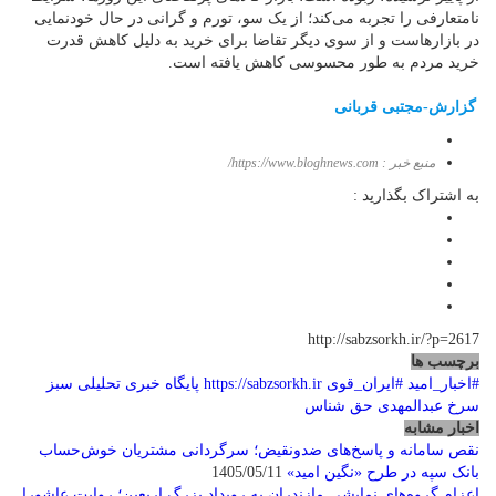
نامتعارفی را تجربه می‌کند؛ از یک سو، تورم و گرانی در حال خودنمایی
در بازارهاست و از سوی دیگر تقاضا برای خرید به دلیل کاهش قدرت
خرید مردم به طور محسوسی کاهش یافته است.
گزارش-مجتبی قربانی
منبع خبر : https://www.bloghnews.com/
به اشتراک بگذارید :
http://sabzsorkh.ir/?p=2617
برچسب ها
#اخبار_امید
#ایران_قوی
https://sabzsorkh.ir
پایگاه خبری تحلیلی سبز
سرخ
عبدالمهدی حق شناس
اخبار مشابه
نقص سامانه و پاسخ‌های ضدونقیض؛ سرگردانی مشتریان خوش‌حساب
بانک سپه در طرح «نگین امید»
1405/05/11
اعزام گروه‌های نمایشی مازندران به رویداد بزرگ اربعین؛ روایت عاشورا