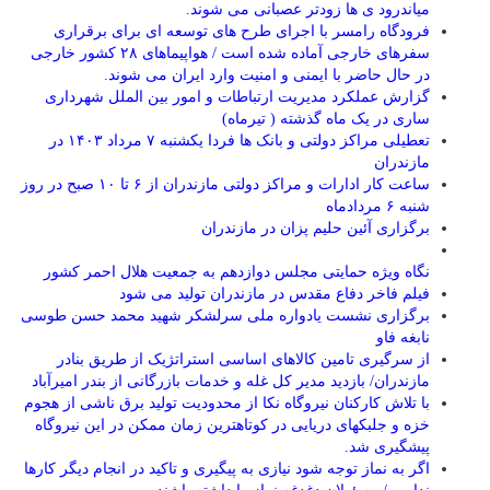
میاندرود ی ها زودتر عصبانی می شوند.
فرودگاه رامسر با اجرای طرح های توسعه ای برای برقراری
سفرهای خارجی آماده شده است / هواپیماهای ۲۸ کشور خارجی
در حال حاضر با ایمنی و امنیت وارد ایران می شوند.
گزارش عملکرد مدیریت ارتباطات و امور بین الملل شهرداری
ساری در یک ماه گذشته ( تیرماه)
تعطیلی مراکز دولتی و بانک ها فردا یکشنبه ۷ مرداد ۱۴۰۳ در
مازندران
ساعت کار ادارات و مراکز دولتی مازندران از ۶ تا ۱۰ صبح در روز
شنبه ۶ مردادماه
برگزاری آئین حلیم پزان در مازندران
نگاه ویژه حمایتی مجلس دوازدهم به جمعیت هلال احمر کشور
فیلم فاخر دفاع مقدس در مازندران تولید می شود
برگزاری نشست یادواره ملی سرلشکر شهید محمد حسن طوسی
نابغه فاو
از سرگیری تامین کالاهای اساسی استراتژیک از طریق بنادر
مازندران/ بازدید مدیر کل غله و خدمات بازرگانی از بندر امیرآباد
با تلاش کارکنان نیروگاه نکا از محدودیت تولید برق ناشی از هجوم
خزه و جلبکهای دریایی در کوتاهترین زمان ممکن در این نیروگاه
پیشگیری شد.
اگر به نماز توجه شود نیازی به پیگیری و تاکید در انجام دیگر کارها