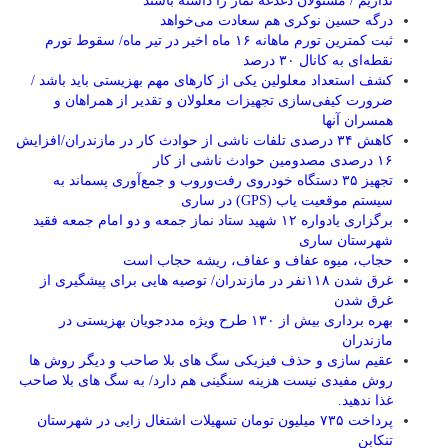
نداریم / مسئولان دغدغه نماز را داشته باشند
درگه حسین نوکری هم سعادت می‌خواهد
ثبت کمترین تورم ماهانه ۱۶ ماه اخیر در تیر ماه/ سقوط تورم
نقطه‌ای به کانال ۳۰ درصد
کشف استعداد معلولین یکی از کارهای مهم بهزیستی باید باشد /
ضرورت کیفی‌سازی تجهیزات معلولان و تقدیر از همراهان و
همسران آنها
کاهش ۳۴ درصدی تلفات ناشی از حوادث كار در مازندران/افزایش
۱۶ درصدی مصدومین حوادث ناشی از کار
تجهیز ۳۵ دستگاه خودروی رفت‌وروب و جمع‌آوری پسماند به
سیستم موقعیت یاب (GPS) در ساری
برگزاری یادواره ۱۲ شهید ستاد نماز جمعه و دو امام جمعه فقید
شهرستان ساری
حجاب، میوه عفاف و عفاف، ریشه حجاب است
غرق شدن ۱۱۸نفر در مازندران/ توصيه هايی برای پيشگيری از
غرق شدن
بهره برداری بیش از ۱۳۰ طرح ویژه مددجویان بهزیستی در
مازندران
عقیم سازی و حذف فیزیکی سگ های بلا صاحب و دیگر روش ها
روش مفیدی نیست هزینه سنگینی هم دارد/ به سگ های بلا صاحب
غذا ندهید.
پرداخت ۷۳۵ میلیون تومان تسهیلات اشتغال زایی در شهرستان
تنکابن