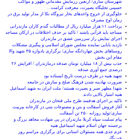
شهرستان ساری/ اربعین رزمایشِ مقدماتیِ ظهور و مواکب
حسینی تجلیگاه بصیرت، معرفت کرامت…
جلوگیری از خروج واحدهای بخار نیروگاه نکا از مدار تولید برق در
زمان اوج مصرف
پرداخت ۱۱ هزار میلیارد ریال از مطالبات گندم کاران مازندرانی
مساجد باید قرآنی باشند / تاکید بر حذف اختلافات در ارکان مساجد
اجرای نمایش راز سرزمین عشق در مازندران
بازدید بابایی نماینده مجلس شورای اسلامی و پیگیری مشکلات
روستاهای بخش چهاردانگه ساری/ برگزاری یادواره ۳۵ شهید والا
مقام این بخش
جذب بیش از ۱۸ میلیارد تومان صدقه درمازندران / افزایش ۲۶
درصدی جمع آوری صدقه
شهید هنیه در طرف درست تاریخ ایستاده بود
ضرورت نهادینه شدن فرهنگ صلح و سازش در جامعه
شهدا مظهر صبر و بصیرت هستند/ ملت ایران به شهید اسماعیل
هنیه امتیاز بالایی دادند.
تاکید بر اجرای هدفمند طرح ملی فتحان در مازندران
آغاز فروش آسفالت و بتن و مصنوعات بتنی در کارخانه مِرمِت
ساری/تولید روزانه ۲۵۰ تن آسفالت
پیام تسلیت سپاه کربلا مازندران در پی شهادت مجاهد بزرگ و
برجسته جهان اسلام شهید اسماعیل هنیه
عزم جدی همه مسئولان استانی برای برگزاری مراسم روز
خبرنگار