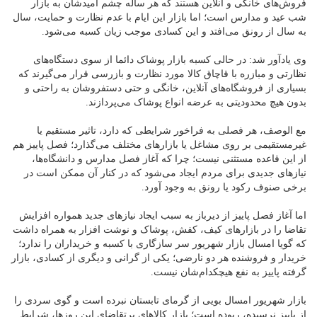
فروش‌های خانگی و آنلاین هستند که هر ساله چشم امیدشان به بازار
شب عید و مدارس است؛ اما بازار این ایام با عدم نظارت و حمایت، سال
به سال از رونق می‌افتد و این کسادی موجب زیان کسبه می‌شود.
وی یادآور شد: در حالی کسبه بازار پوشاک دائما از سوی دستگاه‌های
نظارتی و مبازره با قاچاق کالا مورد نظارت و بازرسی قرار می‌گیرند که
بسیاری از فروشگاه‌های آنلاین، خانگی و حتی دستفروشان به راحتی و
بدون هیچ محدودیتی به عرضه انواع پوشاک می‌پردازند.
مع الوصف، هر فصلی به فراخور شرایطی که دارد، تاثیر مستقیم یا
غیرمستقیمی بر روی مشاغل یا بازارهای مختلف می‌گذارد؛ فصل پاییز هم
از این قاعده مستثنی نیست؛ چرا که آغاز فصل مدارس و دانشگاه‌ها،
نیازهای جدیدی برای مردم ایجاد می‌شود که در کنار آن ممکن است در
برخی صنوف رکود یا رونق به وجود آورد.
اما آغاز فصل پاییز از دیرباز به سبب ایجاد نیازهای جدید همواره افزایش
تقاضا را در بازارهای کیف، کفش، پوشاک و نوشت افزار به همراه داشت
که گویا امسال بازار شهریور سر سازگاری با کسبه و خریداران را ندارد؛
خریدار و فروشنده هر دو نارضی؛ یکی از گرانی و دیگری از کسادی، بازار
گرفته پاییز به نفع هیچکدام‌شان نیست.
بازار شهریور امسال بویی از گرمای تابستان نبرده است و گوی سردی را
از پاییز نرسیده، ربوده است؛ بازار کالاهای پرتقاضای این روزها، شرایط