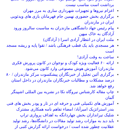
برداشت است مناسب نیست.
اعزام نیروها و تجهیزات شهرداری ساری به مرز مهران
برگزاری بخش حضوری نهمین جام قهرمانان بازی های ویدئویی
ایران در مازندران
پیام رئیس جهاد دانشگاهی مازندران به مناسبت سالروز ورود
آزادگان به خاک میهن
ملت ایران در انتظار آزادی اسرا ( آزادگان)
هر مسجدی باید یک قطب فرهنگی باشد / تقوا پایه و ریشه مسجد
است
ساعت به وقت آزادی!
ارائه ۶۰ فعالیت ویژه کودک و نوجوان در کانون پرورش فکری
مازندران/ آموزش هوش مصنوعی وارد کانون می‌شود.
برگزاری آئین تجلیل از خبرنگاران پیشکسوت مرکز مازندران / ۸۰
درصد مشکلات و مطالبات خبرنگاران مازندران در داخل استان
رفع خواهد شد.
چاپ مقاله کارشناس نيروگاه نكا در نشریه بین المللی اشپینگر
آلمان
آموزش های تکمیلی فنی و حرفه ای در تار و پودر بخش های فنی
بندر استراتژیک امیرآباد/ امضاء تفاهم نامه همکاری مشترک
شلیک تیراندازان بخش چهاردانگه به اهداف پروازی تراپ
باید دید به موازات رشد تولید مقالات در دانشگاه‌ها، رشد تولید
عقلانیت چطور شده است / درخواست ارائه گزارش کتبی از