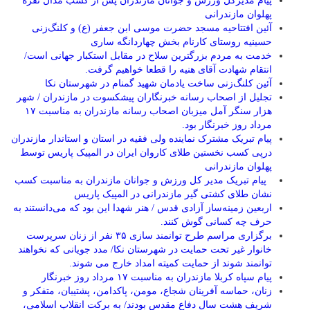
پیام مدیرکل ورزش و جوانان مازندران پس از کسب مدال نقره
پهلوان مازندرانی
آئین افتتاحیه مسجد حضرت موسی ابن جعفر (ع) و کلنگ‌زنی
حسینیه روستای کارنام بخش چهاردانگه ساری
خدمت به مردم بزرگترین سلاح در مقابل استکبار جهانی است/
انتقام شهادت آقای هنیه را قطعا خواهیم گرفت.
آئین کلنگ‌زنی ساخت یادمان شهید گمنام در شهرستان نکا
تجلیل از اصحاب رسانه خبرنگاران پیشکسوت در مازندران / شهر
هزار سنگر آمل میزبان اصحاب رسانه مازندران به مناسبت ۱۷
مرداد روز خبرنگار بود.
پیام تبریک مشترک نماینده ولی فقیه در استان و استاندار مازندران
درپی کسب نخستین طلای کاروان ایران در المپیک پاریس توسط
پهلوان مازندرانی
‍ ‍ پیام تبریک مدیر کل ورزش و جوانان مازندران به مناسبت کسب
نشان طلای کشتی گیر مازندرانی در المپیک پاریس
اربعین زمینه‌ساز آزادی قدس / هنر شهدا این بود که می‌دانستند به
حرف چه کسانی گوش کنند.
برگزاری مراسم طرح توانمند سازی ۳۵ نفر از زنان سرپرست
خانوار غیر تحت حمایت در شهرستان نکا/ مدد جویانی که نخواهند
توانمند شوند از حمایت کمیته امداد خارج می شوند.
پیام سپاه کربلا مازندران به مناسبت ۱۷ مرداد روز خبرنگار
زنان، حماسه آفرینان شجاع، مومن، پاکدامن، پشتیبان، متفکر و
شریف هشت سال دفاع مقدس بودند/ به برکت انقلاب اسلامی،