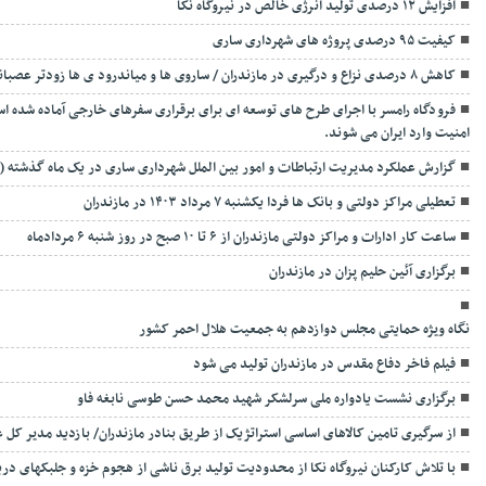
افزایش ۱۲ درصدی تولید انرژی خالص در نیروگاه نکا
کیفیت ۹۵ درصدی پروژه های شهرداری ساری
کاهش ۸ درصدی نزاع و درگیری در مازندران / ساروی ها و میاندرود ی ها زودتر عصبانی می شوند.
امنیت وارد ایران می شوند.
گزارش عملکرد مدیریت ارتباطات و امور بین الملل شهرداری ساری در یک ماه گذشته ( ت
تعطیلی مراکز دولتی و بانک ها فردا یکشنبه ۷ مرداد ۱۴۰۳ در مازندران
ساعت کار ادارات و مراکز دولتی مازندران از ۶ تا ۱۰ صبح در روز شنبه ۶ مردادماه
برگزاری آئین حلیم پزان در مازندران
نگاه ویژه حمایتی مجلس دوازدهم به جمعیت هلال احمر کشور
فیلم فاخر دفاع مقدس در مازندران تولید می شود
برگزاری نشست یادواره ملی سرلشکر شهید محمد حسن طوسی نابغه فاو
از سرگیری تامین کالاهای اساسی استراتژیک از طریق بنادر مازندران/ بازدید مدیر کل غل
با تلاش کارکنان نیروگاه نکا از محدودیت تولید برق ناشی از هجوم خزه و جلبکهای در