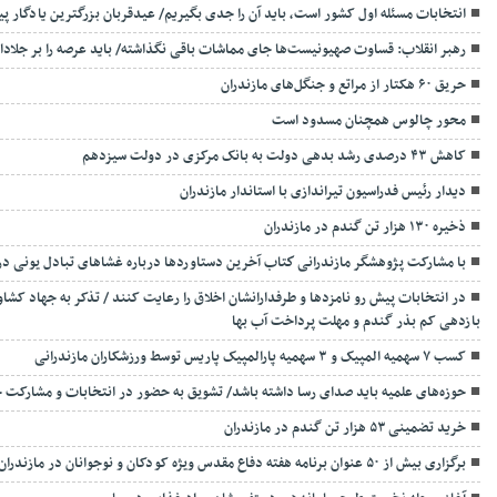
انتخابات مسئله اول کشور است، باید آن را جدی بگیریم/ عیدقربان بزرگترین یادگار پی
رهبر انقلاب: قساوت صهیونیست‌ها جای مماشات باقی نگذاشته/ باید عرصه را بر جلادا
حریق ۶۰ هکتار از مراتع و جنگل‌های مازندران
محور چالوس همچنان مسدود است
کاهش ۴۳ درصدی رشد بدهی دولت به بانک مرکزی در دولت سیزدهم
دیدار رئیس فدراسیون تیراندازی با استاندار مازندران
ذخیره ۱۳۰ هزار تن گندم در مازندران
با مشارکت پژوهشگر مازندرانی كتاب آخرین دستاوردها درباره غشاهای تبادل یونی در ا
در انتخابات پیش رو نامزدها و طرفدارانشان اخلاق را رعایت کنند / تذکر به جهاد ک
بازدهی کم بذر گندم و مهلت پرداخت آب بها
کسب ۷ سهمیه المپیک و ۳ سهمیه پارالمپیک پاریس توسط ورزشکاران مازندرانی
حوزه‌های علمیه باید صدای رسا داشته باشد/ تشویق به حضور در انتخابات و مشارکت 
خرید تضمینی ۵۳ هزار تن گندم در مازندران
برگزاری بیش از ۵۰ عنوان برنامه هفته دفاع مقدس ویژه کودکان و نوجوانان در مازندران