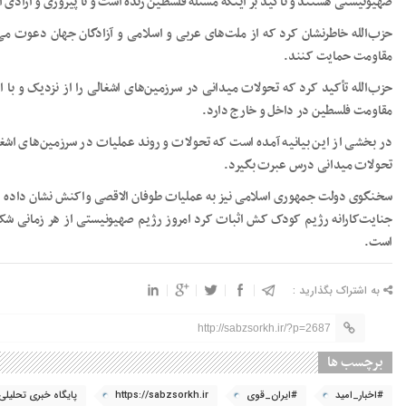
صهیونیستی هستند و تأکید بر اینکه مسئله فلسطین زنده است و تا پیروزی و آزادی 
حزب‌الله خاطرنشان کرد که از ملت‌های عربی و اسلامی و آزادگان جهان دعوت م
مقاومت حمایت کنند.
حزب‌الله تأکید کرد که تحولات میدانی در سرزمین‌های اشغالی را از نزدیک و با اه
مقاومت فلسطین در داخل و خارج دارد.
در بخشی از این بیانیه آمده است که تحولات و روند عملیات در سرزمین‌های اشغال
تحولات میدانی درس عبرت بگیرد.
سخنگوی دولت جمهوری اسلامی نیز به عملیات طوفان الاقصی واکنش نشان داده اس
جنایت‌کارانه رژیم کودک کش اثبات کرد امروز رژیم صهیونیستی از هر زمانی شک
است.
به اشتراک بگذارید :
http://sabzsorkh.ir/?p=2687
برچسب ها
#اخبار_امید
#ایران_قوی
https://sabzsorkh.ir
پایگاه خبری تحلیلی