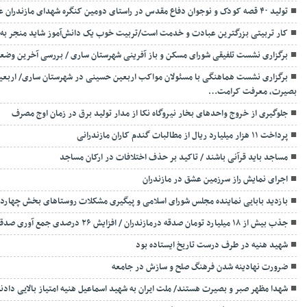
تولید ۴۰ قصه کودک و نوجوان دفاع مقدس در راستای دومین کنگره شهدای مازندران علویان خط شکن در مازندران
کار تربیتی بزرگترین عبادت و خدمت است/تربیت خوب یک دانش‌آموز شاید منجر به ت
برگزاری ‌نشست تلفیقی شورای مسکن و باز آفرینی شهرستان ساری / بررسی آخرین وض
برگزاری نشست هماهنگی با مسئولان مواکب اربعین حسینی در شهرستان ساری/ اربعین
بصیرت، معرفت کرامت…
جلوگیری از خروج واحدهای بخار نیروگاه نکا از مدار تولید برق در زمان اوج مصرف
پرداخت ۱۱ هزار میلیارد ریال از مطالبات گندم کاران مازندرانی
مساجد باید قرآنی باشند / تاکید بر حذف اختلافات در ارکان مساجد
اجرای نمایش راز سرزمین عشق در مازندران
بازدید بابایی نماینده مجلس شورای اسلامی و پیگیری مشکلات روستاهای بخش چهاردانگه ساری/ برگزاری یاد
جذب بیش از ۱۸ میلیارد تومان صدقه درمازندران / افزایش ۲۶ درصدی جمع آوری صدقه
شهید هنیه در طرف درست تاریخ ایستاده بود
ضرورت نهادینه شدن فرهنگ صلح و سازش در جامعه
شهدا مظهر صبر و بصیرت هستند/ ملت ایران به شهید اسماعیل هنیه امتیاز بالایی دادن