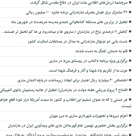
سرچشمه ارزش‌های انقلابی ملت ایران در دفاع مقدس شکل گرفت.
۴۲ مشترک برق خوش مصرف مازندرانی برنده جایزه ۱۰۰ میلیون ریالی
تجلیل از برترین های مسابقه کتابخوانی «مدیرمدرسه شریعت» در شهریور ماه
کاهش ۷ درصدی نزاع در مازندران / ساروی ها و میاندرود ی ها کم تحمل تر هستند‌ .
دست یابی دو نونهال مازندرانی به مدال در مسابقات اسکیت کشور
قلم به دستان، تفنگ به دست شدند
برگزاری ویژه برنامه “کتاب در روستای من” در ساری
عزت ما از تکریم یاد شهدا و آثار و فرهنگ شهدا است.
اختصاص ۲۰ میلیارد ریال اعتبار برای ایجاد زیرساخت دریاچه الندان ساری
افتتاح ۹ پروژه ورزشی هفته دولت در مازندران/ تجلیل از هانیه رستمیان بانوی المپیکی در رشته تیراندازی و رتبه ششم در المپیک ۲۰۲۴ پاربس
هر دستی را که به عنوان تسلیم این انقلاب و کشور به سمت آمريکا دراز شود قطع خو
نیست.
اعزام نیروها و تجهیزات شهرداری ساری به مرز مهران
برگزاری بخش حضوری نهمین جام قهرمانان بازی های ویدئویی ایران در مازندران
پیام رئیس جهاد دانشگاهی مازندران به مناسبت سالروز ورود آزادگان به خاک میهن