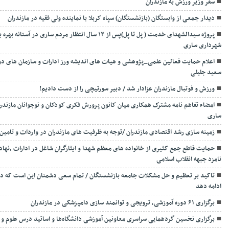
سفر وزیر ورزش به مازندران
دیدار جمعی از وابستگان (بازنشستگان) سپاه کربلا با نماینده ولی فقیه در مازندران
پروژه سیدالشهدای خدمت ( پل تا پل)پس از ۱۲ سال انتظار
شهرداری ساری
اعلام حمایت فعالین علمی_پژوهشی و هیات های اندیشه ورز ادارات و سازمان های دولت
سعید جلیلی
ورزش و فوتبال مازندران عزادار شد / دبیر سورتیچی را از دست دادیم!
امضاء تفاهم نامه مشترک همکاری میان کانون پرورش فکری کودکان و نوجوانان مازند
ساری
زمینه سازی رشد اقتصادی مازندران /توجه به ظرفیت های مازندران در واردات و تامین
حمایت قاطع جمع کثیری از خانواده های معظم شهدا و ایثارگران شاغل در ادارات ،نهاده
نامزد جبهه انقلاب اسلامی
تاکید بر تعظیم و حل مشکلات جامعه بازنشستگان / تمام سعی دشمنان این است که در
ادامه دهد
برگزاری ۶۱ دوره آموزشی، ترویجی و توانمند سازی دامپزشکی در مازندران
برگزاری نخسین گردهمایی سراسری معاونین آموزشی دانشگاه‌ها و اساتید درس علوم 