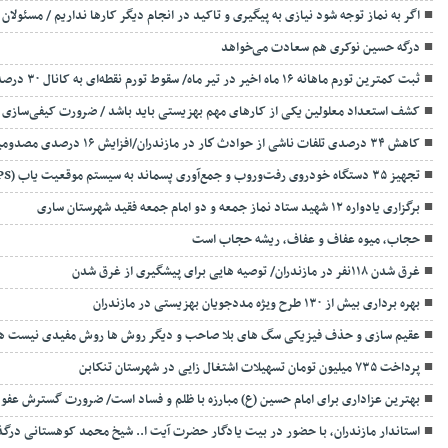
اگر به نماز توجه شود نیازی به پیگیری و تاکید در انجام دیگر کارها نداریم / مسئولان 
درگه حسین نوکری هم سعادت می‌خواهد
ثبت کمترین تورم ماهانه ۱۶ ماه اخیر در تیر ماه/ سقوط تورم نقطه‌ای به کانال ۳۰ درصد
کشف استعداد معلولین یکی از کارهای مهم بهزیستی باید باشد / ضرورت کیفی‌سازی تجه
کاهش ۳۴ درصدی تلفات ناشی از حوادث كار در مازندران/افزایش ۱۶ درصدی مصدومین حوادث ناشی از کار
تجهیز ۳۵ دستگاه خودروی رفت‌وروب و جمع‌آوری پسماند به سیستم موقعیت یاب (GPS) در ساری
برگزاری یادواره ۱۲ شهید ستاد نماز جمعه و دو امام جمعه فقید شهرستان ساری
حجاب، میوه عفاف و عفاف، ریشه حجاب است
غرق شدن ۱۱۸نفر در مازندران/ توصيه هايی برای پيشگيری از غرق شدن
بهره برداری بیش از ۱۳۰ طرح ویژه مددجویان بهزیستی در مازندران
عقیم سازی و حذف فیزیکی سگ های بلا صاحب و دیگر روش ها روش مفیدی نیست هزی
پرداخت ۷۳۵ میلیون تومان تسهیلات اشتغال زایی در شهرستان تنکابن
بهترین عزاداری برای امام حسین (ع) مبارزه با ظلم و فساد است/ ضرورت گسترش عفو
استاندار مازندران، با حضور در بیت یادگار حضرت آیت ا.. شیخ محمد کوهستانی د