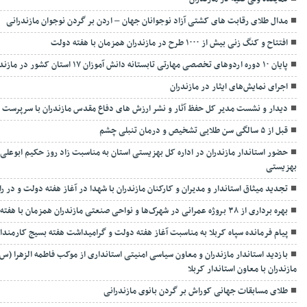
مدال طلای رقابت های کشتی آزاد نوجوانان جهان – اردن بر گردن نوجوان مازندرانی
افتتاح و کنگ زنی بیش از ۱۰۰۰ طرح در مازندران همزمان با هفته دولت
پایان ۱۰ دوره اردوهای تخصصی مهارتی تابستانه دانش آموزان ۱۷ استان کشور در مازندران
اجرای نمایش‌های ایثار در مازندران
دیدار و نشست مدیر کل حفظ آثار و نشر ارزش های دفاع مقدس مازندران با سرپرست
قبل از ۵ سالگی سن طلایی تشخیص و درمان تنبلی چشم
حضور استاندار مازندران در اداره کل بهزیستی استان به مناسبت زاد روز حکیم ابوعلی 
بهزیستی
تجدید میثاق استاندار و مدیران و کارکنان مازندران با شهدا در آغاز هفته دولت و در
بهره برداری از ۳۸ بروژه عمرانی در شهرک‌ها و نواحی صنعتی مازندران همزمان با هفته
پیام فرمانده سپاه کربلا به مناسبت آغاز هفته دولت و گرامیداشت هفته بسیج کارمندان
بازدید استاندار مازندران و معاون سیاسی امنیتی استانداری از موکب فاطمه الزهرا 
مازندران با معاون استاندار کربلا
طلای مسابقات جهانی کوراش بر گردن بانوی مازندرانی