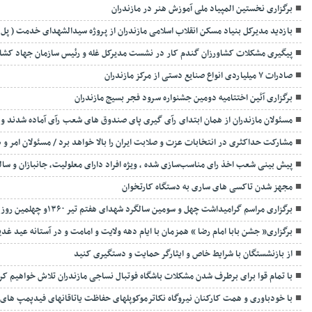
برگزاری نخستین المپیاد ملی آموزش هنر در مازندران
بازدید مدیرکل بنیاد مسکن انقلاب اسلامی مازندران از پروژه سیدالشهدای خدمت ( پل تا
پیگیری مشکلات کشاورزان گندم کار در نشست مدیرکل غله و رئیس سازمان جهاد کشاو
صادرات ۷ میلیاردی انواع صنایع دستی از مرکز مازندران
برگزاری آئین اختتامیه دومین جشنواره سرود فجر بسیج مازندران
مسئولان مازندران از همان ابتدای رآی گیری پای صندوق های شعب رآی آماده شدند و ر
مشارکت حداکثری در انتخابات عزت و صلابت ایران را بالا خواهد برد / مسئولان امر و 
پیش بینی شعب اخذ رای مناسب‌سازی شده ، ویژه افراد دارای معلولیت، جانبازان و سال
مجهز شدن تاکسی های ساری به دستگاه کارتخوان
برگزاری مراسم گرامیداشت چهل و سومین سالگرد شهدای هفتم تیر ۱۳۶۰و چهلمین روز شهادت سیدالشهدای خدمت و همراهانشان در مازندران
برگزاری« جشن بابا امام رضا » همزمان با ایام دهه ولایت و امامت و در آستانه عید غدی
از بازنشستگان با شرایط خاص و ایثارگر حمایت و دستگیری کنید
با تمام قوا برای برطرف شدن مشکلات باشگاه فوتبال نساجی مازندران تلاش خواهیم کر
با خودباوری و همت کارکنان نیروگاه نکاترموکوپلهای حفاظت یاتاقانهای فیدپمپ های ن