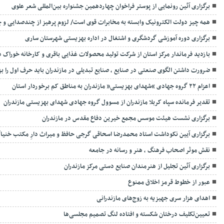
برگزاری آئین رونمایی از پوستر فراخوان چهاردهمین جشنواره بین‌المللی شعر علوی
همه چیز دولت الکترونیک وابسته به مخابرات قوی است/ لزوم پرهیز از چندصدایی و
برگزاری دوره آموزشی گردشگری و اشتغال در اداره بهزیستی شهرستان ساری
بازدید فرماندار مرکز استان از شرکت تولید محصولات غذایی باقری و کارخانه خوراک دا
ضرورت داشتن الگوی صنعتی در صنایع ، صنایع تبدیلی در مازندران باید حرف اول را بز
اعزام ۲۲ گروه جهادی “شهدای بهزیستی” مازندران به مناطق کم برخوردار استان
تقدیر فرمانده سپاه کربلا مازندران از مسوول گروه جهادی شهدای بهزیستی مازندران
برگزاری نشست هیئت موسس مجمع خیرین دفاع مقدس در مازندران
برگزاری آیین نکوداشت استاد محمدرضا اسحاقی گرجی حافظ و میراث دارِ مکتب خنیاگ
نقش موثر اصحاب فرهنگ ، هنر و رسانه در جامعه
برگزاری آئین تجلیل از هنرمندان صنایع دستی مرکز مازندران
عبور از خطوط قرمز اخلاق ممنوع
اهدای هزار سری جهیزیه به زوج‌های مازندرانی
تعیین‌تکلیف درختان شکسته و افتاده لنگ تصمیم مجلسی‌ها