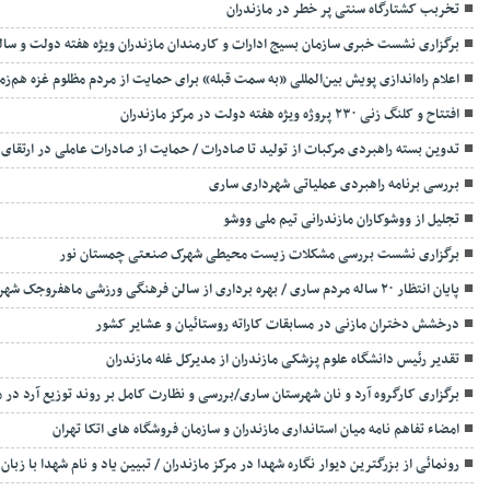
تخربب کشتارگاه سنتی پر خطر در مازندران
برگزاری نشست خبری سازمان بسیج ادارات و کارمندان مازندران ویژه هفته دولت و سال
اعلام راه‌اندازی پویش بین‌المللی «به سمت قبله» برای حمایت از مردم مظلوم غزه هم‌زم
افتتاح و کلنگ زنی ۲۳۰ پروژه ویژه هفته دولت در مرکز مازندران
تدوین بسته راهبردی مرکبات از تولید تا صادرات / حمایت از صادرات عاملی در ارتقا
بررسی برنامه راهبردی عملیاتی شهرداری ساری
تجلیل از ووشوکاران مازندرانی تیم ملی ووشو
برگزاری نشست بررسی مشکلات زیست محیطی شهرک صنعتی چمستان نور
پایان انتظار ۲۰ ساله مردم ساری / بهره برداری از سالن فرهنگی ورزشی ماهفروجک شهرستان ساری به برکت نگاه شهدا
درخشش دختران مازنی در مسابقات کاراته روستائیان و عشایر کشور
تقدیر رئیس دانشگاه علوم پزشکی مازندران از مدیرکل غله مازندران
برگزاری کارگروه آرد و نان شهرستان ساری/بررسی و نظارت کامل بر روند توزیع آرد در م
امضاء تفاهم نامه میان استانداری مازندران و سازمان فروشگاه های اتکا تهران
رونمائی از بزرگترین دیوار نگاره شهدا در مرکز مازندران / تبیین یاد و نام شهدا با زبان