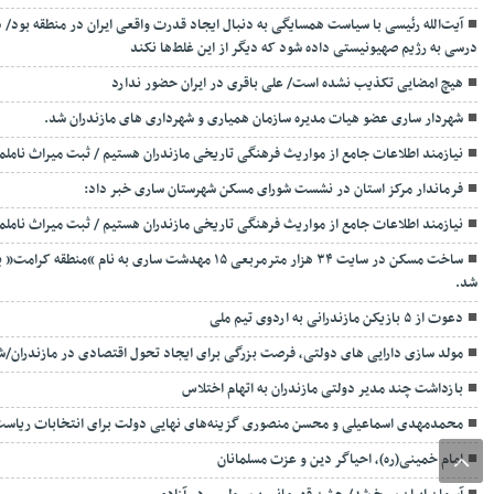
آیت‌الله رئیسی با سیاست همسایگی به دنبال ایجاد قدرت واقعی ایران در منطقه بود/ 
درسی به رژیم صهیونیستی داده شود که دیگر از این غلط‌ها نکند
هیچ امضایی تکذیب نشده است/ علی باقری در ایران حضور ندارد
شهردار ساری عضو هیات مدیره سازمان همیاری و شهرداری های مازندران شد.
نیازمند اطلاعات جامع از مواریث فرهنگی تاریخی مازندران هستیم / ثبت میراث ناملم
فرماندار مرکز استان در نشست شورای مسکن شهرستان ساری خبر داد:
نیازمند اطلاعات جامع از مواریث فرهنگی تاریخی مازندران هستیم / ثبت میراث ناملم
ساخت مسکن در سایت ۳۴ هزار مترمربعی ۱۵ مهدشت ساری ب
شد.
دعوت از ۵ بازیکن مازندرانی به اردوی تیم ملی
مولد سازی دارایی های دولتی، فرصت بزرگی برای ایجاد تحول اقتصادی در مازندران/شناسایی ۱۷۴ ملک مازاد دولتی
بازداشت چند مدیر دولتی مازندران به اتهام اختلاس
محمدمهدی اسماعیلی و محسن منصوری گزینه‌های نهایی دولت برای انتخابات ریاس
امام خمینی(ره)، احیاگر دین و عزت مسلمانان