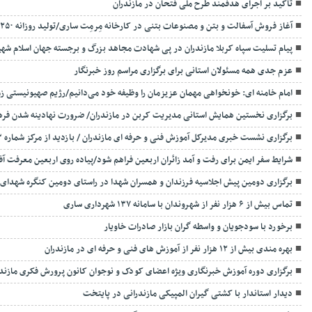
تاکید بر اجرای هدفمند طرح ملی فتحان در مازندران
آغاز فروش آسفالت و بتن و مصنوعات بتنی در کارخانه مِرمِت ساری/تولید روزانه ۲۵۰ تن آسفالت
پیام تسلیت سپاه کربلا مازندران در پی شهادت مجاهد بزرگ و برجسته جهان اسلام شهی
عزم جدی همه مسئولان استانی برای برگزاری مراسم روز خبرنگار
امام خامنه ای: خونخواهی مهمان عزیزمان را وظیفه خود می‌دانیم/رژیم صهیونیستی 
برگزاری نخستین همایش استانی مدیریت کربن در مازندران/ ضرورت نهادینه شدن فر
برگزاری نشست خبری مدیرکل آموزش فنی و حرفه ای مازندران / بازدید از مرکز شماره ۳ آموزش فنی و حرفه ای ساری
شرایط سفر ایمن برای رفت و آمد زائران اربعین فراهم شود/پیاده روی اربعین معرفت آ
برگزاری دومین پیش اجلاسیه فرزندان و همسران شهدا در راستای دومین کنگره شهدای
تماس بیش از ۶ هزار نفر از شهروندان با سامانه ۱۳۷ شهرداری ساری
برخورد با سودجویان و واسطه گران بازار صادرات خاویار
بهره مندی بیش از ۱۲ هزار نفر از آموزش های فنی و حرفه ای در مازندران
برگزاری دوره آموزش خبرنگاری ویژه اعضای کودک و نوجوان کانون پرورش فکری مازند
دیدار استاندار با کشتی گیران المپیکی مازندرانی در پایتخت