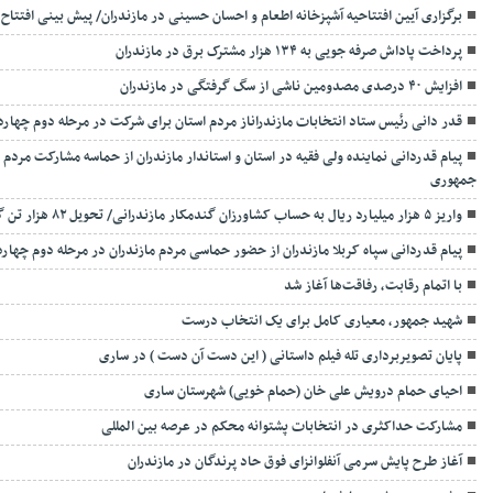
برگزاری آیین افتتاحیه آشپزخانه اطعام و احسان حسینی در مازندران/ پیش بینی افتتاح ۱۰۰۰ آشپزخانه در استان
پرداخت پاداش صرفه جویی به ۱۳۴ هزار مشترک برق در مازندران
افزایش ۴۰ درصدی مصدومین ناشی از سگ گرفتگی در مازندران
قدر دانی رئیس ستاد انتخابات مازندراناز مردم استان برای شرکت در مرحله دوم چها
پیام قدردانی نماینده ولی فقیه در استان و استاندار مازندران از حماسه مشارکت مرد
جمهوری
واریز ۵ هزار میلیارد ریال به حساب کشاورزان گندمکار مازندرانی/ تحویل ۸۲ هزار تن گندم تا کنون از کشاورزان استان
پیام قدردانی سپاه کربلا مازندران از حضور حماسی مردم مازندران در مرحله دوم چه
با اتمام رقابت، رفاقت‌ها آغاز شد
شهید جمهور، معیاری کامل برای یک انتخاب درست
پایان تصویربرداری تله فیلم داستانی ( این دست آن دست ) در ساری
احیای حمام درویش علی خان (حمام خویی) شهرستان ساری
مشارکت حداکثری در انتخابات پشتوانه محکم در عرصه بین المللی
آغاز طرح پایش سرمی آنفلوانزای فوق حاد پرندگان در مازندران