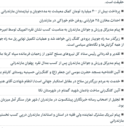
حقیقت است.
پرداخت بیش از ۴۰۰ میلیارد تومان کمک معیشت به مددجویان و نیازمندان مازندرانی
احداث مخازن ۲۵ هزارتنی روغن خام خوراکی در مازندران
پیام مدیرکل ورزش و جوانان مازندران به مناسبت کسب نشان نقره المپیک توسط امیرحسی
زیرگذر سه راه جویبار بزودی کلنگ زنی خواهد شد و عملیات تکمیل نهایی پل سه راه
از همه گرایش‌ها و نگاه‌های سیاسی است.
تقدیر و قدردانی رئیس ستاد کل نیرو‌های مسلح کشور از زحمات فرمانده سپاه کربلا ماز
پیام مدیرکل ورزش و جوانان مازندران پس از کسب مدال نقره پهلوان مازندرانی
آئین افتتاحیه مسجد حضرت موسی ابن جعفر (ع) و کلنگ‌زنی حسینیه روستای کارنام 
خدمت به مردم بزرگترین سلاح در مقابل استکبار جهانی است/ انتقام شهادت آقای هنیه
آئین کلنگ‌زنی ساخت یادمان شهید گمنام در شهرستان نکا
بود.
پیام تبریک مشترک نماینده ولی فقیه در استان و استاندار مازندران درپی کسب نخستین
مازندرانی