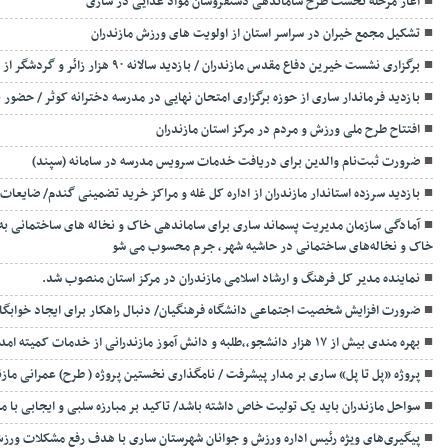
آغاز مرحله نخست طرح ساماندهی دستفروشان مواد غذایی در ساری
تشکیل مجمع خیران در سراسر استان از اولویت های ورزش مازندران
برگزاری نشست خیرین دفاع مقدس مازندران / بازدید سالانه ۹۰ هزار زائر و گردشگر از مجموعه پارک موزه دفاع مقدس در ساری
بازدید فرماندار ساری از حوزه برگزاری امتحان نهایی در مدرسه دخترانه کوثر / حضور بیش از ۸۲ هزار دانش آموز در این
افتتاح طرح ملی ورزش و مردم در مرکز استان مازندران
ضرورت ثبت‌نام والدین برای دریافت خدمات سرویس مدرسه در سامانه (سپند)
بازدید سرزده استاندار مازندران از اداره کل غله و مراکز خرید تضمینی گندم/ ضایعات
خاک و نخاله‌های ساختمانی در حاشیه شهر، جرم محسوب می شو
نماینده مدیر کل فرهنگ و ارشاد اسلامی مازندران در مرکز استان منصوب شد.
ضرورت افزایش شخصیت اجتماعی دانشگاه فرهنگیان/ دنبال راهکار برای ایجاد خوابگاه
بهره مندی بیش از ۱۷ هزار دانشجو،،طلبه و دانش آموز مازندرانی از خدمات کمیته امداد
پروژه «پل تا پل» ساری بر مدار پیشرفت / نامگذاری نخستین پروژه ( طرح) عمرانی ماز
سواحل مازندران باید یک تولیت خاص داشته باشد/ تاکید بر مبارزه سلبی و ایجابی با 
پیگیری‌های ویژه رئیس اداره ورزش و جوانان شهرستان ساری با هدف رفع مشکلات ورزش 