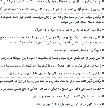
‍ ‍ پیام تبریک مدیر کل ورزش و جوانان مازندران به مناسبت کسب نشان طلای کشتی گی
اربعین زمینه‌ساز آزادی قدس / هنر شهدا این بود که می‌دانستند به حرف چه کسانی 
برگزاری مراسم طرح توانمند سازی ۳۵ نفر از زنان سرپرست خانوار
حمایت کمیته امداد خارج می شوند.
پیام سپاه کربلا مازندران به مناسبت ۱۷ مرداد روز خبرنگار
زنان، حماسه آفرینان شجاع، مومن، پاکدامن، پشتیبان، متفکر و شریف هشت سال دفاع م
در حوزه های علمی، سیاسی، اجتماعی و فرهنگی تصمیم ساز و تصمیم گیر هستند.
خبرنگاران، چشمان همیشه بیدار جامعه‌اند
آئین تجلیل از خبرنگاران حوزه سپاه و بسیج به مناسبت ۱۷ مرداد روز خبرنگا در مازندران
تاکید بر معرفی مشاور در امور معلولان توسط فرمانداران و شهرداران / مناسب سازی م
برگزاری نشست بررسی فرصت ها و مسائل مولد سازی املاک بهزیستی مازندران
برگزاری آئین افتتاحیه مرکز خدمات مشاوره و روانشناسی راه زندگی (رز)در کتابخانه مر
حمایت تسهیلاتی و آموزشی بسیج سازندگی از مشاغل خانگی صنایع دستی شهرستان س
ذخیره استراتژیک ۱۷۵ هزار تن گندم در سیلوهای مازندران
ساعت کاری مراکز دولتی مازندران ۶ تا ۱۰ صبح می باشد.