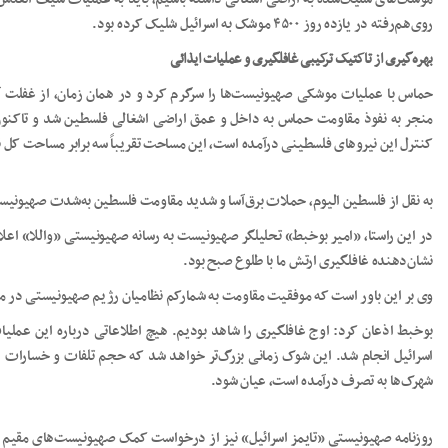
روی‌هم‌رفته در یازده روز ۴۵۰۰ موشک به اسرائیل شلیک کرده بود.
بهره‌گیری از تاکتیک ترکیبی غافلگیری و عملیات ایذائی
حماس با عملیات موشکی صهیونیست‌ها را سرگرم کرد و در همان زمان، از غفلت آن‌
کنترل این نیروهای فلسطینی درآمده است، این مساحت تقریباً سه برابر مساحت کل ن
به نقل از فلسطین الیوم، حملات برق‌آسا و شدید مقاومت فلسطین به‌شدت صهیونیس
در این راستا، «امیر بوخبط» تحلیلگر صهیونیست به رسانه صهیونیستی «واللا» اع
نشان‌دهنده غافلگیری ارتش ما با طلوع صبح بود.
وی بر این باور است که موفقیت مقاومت به شمارکم نظامیان رژیم صهیونیستی در مرز
بوخبط اذعان کرد: اوج غافلگیری را شاهد بودیم. هیچ اطلاعاتی درباره این عملیا
اسرائیل انجام شد. این شوک زمانی بزرگ‌تر خواهد شد که حجم تلفات و خسارات اع
شهرک‌ها به تصرف درآمده است، عیان شود.
روزنامه صهیونیستی «تایمز اسرائیل» نیز از درخواست کمک صهیونیست‌های مقیم ج