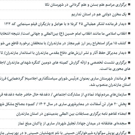
برگزاری مراسم علم بستن و علم گردانی در شهرستان نکا
یک مخزن دولتی هم در استان نداریم
دیدار فرمانده لشکر عملیاتی ۲۵ کربلا ” با عوامل و بازیگران فیلم سینمایی کد ۱۳۳
انقلاب اسلامی ما مانند انقلاب امام حسین (ع) بین‌المللی و جهانی است/ نتیجه انتخا
کشف ۱۵ مرکز استخراج رمز ارز غیرمجاز در مازندران/ با متخلفان برخورد قاطع می شود.
دیدار مدیرکل حفظ آثار و نشر ارزش‌های دفاع مقدس مازندران با استاندار مازندران/ تاک
برگزاری نشست تخصصی و ارائه گزارش کمیته های دومین کنگره شهدای مازندران /اجلاس
های محوری ما است.
فرماندار شهرستان ساری بعنوان “رئیس شورای سیاستگذاری اجلاسیه( گردهمایی) فرزند
استان مازندران منصوب شد.
سازمان‌هاي مردم‌نهاد نمادي از مشاركت اجتماعي / دغدغه حال حاضر جامه دغدغه ف
پخش ۲۰ هزار تن آسفالت در معابرشهری ساری در سال ۱۴۰۲ / کمبود مصالح مشکل شهرداری ساری
امضاء تفاهم نامه برگزاری مسابقات بین المللی بدمینتون در استان مازندران
سجده‌ای عاشقانه در میدان جهاد/ تجلیل شهردار ساری از پاکبان مبلغ نماز
برگزاری پویش سوگواره شیرخوارگان حسینی با نام “بهشتیان حسینی ” در بهزیستی ماز