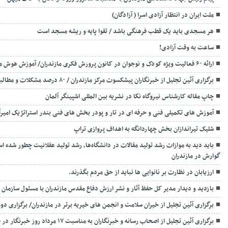
ملت ایران در انتظار آزادی اسرا ( آزادگان)
هر مسجدی باید یک قطب فرهنگی باشد / تقوا پایه و ریشه مسجد است
ساعت به وقت آزادی!
ارائه ۶۰ فعالیت ویژه کودک و نوجوان در کانون پرورش فکری مازندران/ آموزش هوش مصنوعی وارد کانون می‌شود.
برگزاری آئین تجلیل از خبرنگاران پیشکسوت مرکز مازندران / ۸۰ درصد مشکلات و مطالبات خبرنگاران مازندران در داخل استان رفع خواهد شد.
چاپ مقاله کارشناس نيروگاه نكا در نشریه بین المللی اشپینگر آلمان
آموزش های تکمیلی فنی و حرفه ای در تار و پودر بخش های فنی بندر استراتژیک امیرآ
شلیک تیراندازان بخش چهاردانگه به اهداف پروازی تراپ
باید دید به موازات رشد تولید مقالات در دانشگاه‌ها، رشد تولید عقلانیت چطور شده
گوارش در مازندران
ارزیابان در نظارت بر نانوایی ها نباید از حق مردم بگذرند.
بازدید و دیدار مدیر کل حفظ آثار و نشر ارزش دفاع مقدس مازندران با مسئول سازمان ب
برگزاری آئین تجلیل از خیران سلامت و انجمن های خیریه برتر در مازندران/ برگزاری 
برگزاری آئین تجلیل از اصحاب رسانه و خب