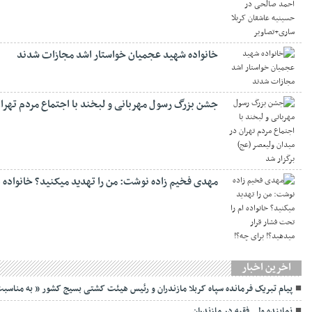
خانواده شهید عجمیان خواستار اشد مجازات شدند
جشن بزرگ رسول مهربانی و لبخند با اجتماع مردم تهران
مهدی فخیم زاده نوشت: من را تهدید میکنید؟ خانواده ام
اخرین اخبار
پیام تبریک فرمانده سپاه کربلا مازندران و رئیس هیئت کشتی بسیج کشور ” به مناسبت ۵ شهریورماه روز ملی کش
نماينده ولی فقیه در مازندران