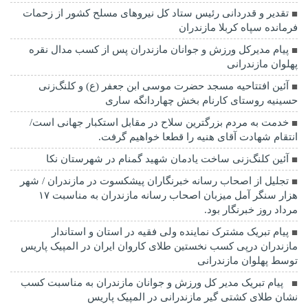
تقدیر و قدردانی رئیس ستاد کل نیرو‌های مسلح کشور از زحمات
فرمانده سپاه کربلا مازندران
پیام مدیرکل ورزش و جوانان مازندران پس از کسب مدال نقره
پهلوان مازندرانی
آئین افتتاحیه مسجد حضرت موسی ابن جعفر (ع) و کلنگ‌زنی
حسینیه روستای کارنام بخش چهاردانگه ساری
خدمت به مردم بزرگترین سلاح در مقابل استکبار جهانی است/
انتقام شهادت آقای هنیه را قطعا خواهیم گرفت.
آئین کلنگ‌زنی ساخت یادمان شهید گمنام در شهرستان نکا
تجلیل از اصحاب رسانه خبرنگاران پیشکسوت در مازندران / شهر
هزار سنگر آمل میزبان اصحاب رسانه مازندران به مناسبت ۱۷
مرداد روز خبرنگار بود.
پیام تبریک مشترک نماینده ولی فقیه در استان و استاندار
مازندران درپی کسب نخستین طلای کاروان ایران در المپیک پاریس
توسط پهلوان مازندرانی
‍ ‍ پیام تبریک مدیر کل ورزش و جوانان مازندران به مناسبت کسب
نشان طلای کشتی گیر مازندرانی در المپیک پاریس