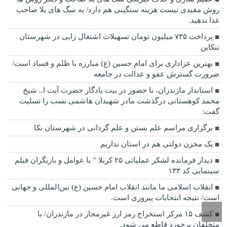
روش مفیدی نیست هزینه سنگینی هم دارد/ به سگ های بلا صاحب
غذا ندهید.
پرداخت ۷۳۵ میلیون تومان تسهیلات اشتغال زایی در شهرستان
تنکابن
بهترین عزاداری برای امام حسین (ع) مبارزه با ظلم و فساد است/
ضرورت گسترش عفو و عدالت در جامعه
استاندار مازندران، با حضور در بیت یادگار حضرت آیت ا.. شیخ
محمد کوهستانی درگذشت مادر شهیدان هاشمی نسب را تسلیت
گفت:
برگزاری مراسم علم بستن و علم گردانی در شهرستان نکا
یک مخزن دولتی هم در استان نداریم
دیدار فرمانده لشکر عملیاتی ۲۵ کربلا ” با عوامل و بازیگران فیلم
سینمایی کد ۱۳۳
انقلاب اسلامی ما مانند انقلاب امام حسین (ع) بین‌المللی و جهانی
است/ نتیجه انتخابات پیروزی است.
کشف ۱۵ مرکز استخراج رمز ارز غیرمجاز در مازندران/ با
متخلفان برخورد قاطع می شود.