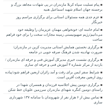
پیام تسلیت سپاه کربلا مازندران در پی شهادت مجاهد بزرگ و
برجسته جهان اسلام شهید اسماعیل هنیه
عزم جدی همه مسئولان استانی برای برگزاری مراسم روز
خبرنگار
امام خامنه ای: خونخواهی مهمان عزیزمان را وظیفه خود
می‌دانیم/رژیم صهیونیستی زمینه مجازات سخت را برای خود فراهم
ساخت
برگزاری نخستین همایش استانی مدیریت کربن در مازندران/
ضرورت نهادینه شدن فرهنگ صرفه جویی در جامعه
برگزاری نشست خبری مدیرکل آموزش فنی و حرفه ای مازندران /
بازدید از مرکز شماره ۳ آموزش فنی و حرفه ای ساری
شرایط سفر ایمن برای رفت و آمد زائران اربعین فراهم شود/پیاده
روی اربعین معرفت آفرین است.
برگزاری دومین پیش اجلاسیه فرزندان و همسران شهدا در
راستای دومین کنگره شهدای مازندران سرزمین علویان خط شکن
تماس بیش از ۶ هزار نفر از شهروندان با سامانه ۱۳۷ شهرداری
ساری