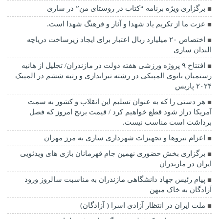
برگزاری ویژه برنامه “کتاب در روستای من” در ساری
عزت ما از تکریم یاد شهدا و آثار و فرهنگ شهدا است.
اختصاص ۲۰ میلیارد ریال اعتبار برای ایجاد زیرساخت دریاچه
الندان ساری
افتتاح ۹ پروژه ورزشی هفته دولت در مازندران/ تجلیل از هانیه
رستمیان بانوی المپیکی در رشته تیراندازی و رتبه ششم در المپیک
۲۰۲۴ پاربس
هر دستی را که به عنوان تسلیم این انقلاب و کشور به سمت
آمريکا دراز شود قطع خواهیم کرد / قیمت برنج امروز که فصل
برداشت است مناسب نیست.
اعزام نیروها و تجهیزات شهرداری ساری به مرز مهران
برگزاری بخش حضوری نهمین جام قهرمانان بازی های ویدئویی
ایران در مازندران
پیام رئیس جهاد دانشگاهی مازندران به مناسبت سالروز ورود
آزادگان به خاک میهن
ملت ایران در انتظار آزادی اسرا ( آزادگان)