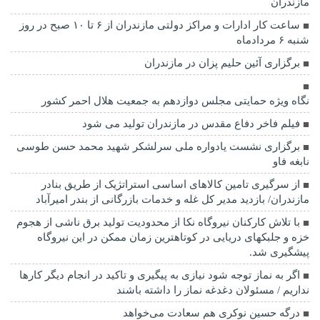
مازندران
ساعت کار ادارات و مراکز دولتی مازندران از ۶ تا ۱۰ صبح در روز
شنبه ۶ مردادماه
برگزاری آئین حلیم پزان در مازندران
نگاه ویژه حمایتی مجلس دوازدهم به جمعیت هلال احمر کشور
فیلم فاخر دفاع مقدس در مازندران تولید می شود
برگزاری نشست یادواره ملی سرلشکر شهید محمد حسن طوسی
نابغه فاو
از سرگیری تامین کالاهای اساسی استراتژیک از طریق بنادر
مازندران/ بازدید مدیر کل غله و خدمات بازرگانی از بندر امیرآباد
با تلاش کارکنان نیروگاه نکا از محدودیت تولید برق ناشی از هجوم
خزه و جلبکهای دریایی در کوتاهترین زمان ممکن در این نیروگاه
پیشگیری شد.
اگر به نماز توجه شود نیازی به پیگیری و تاکید در انجام دیگر کارها
نداریم / مسئولان دغدغه نماز را داشته باشند
درگه حسین نوکری هم سعادت می‌خواهد