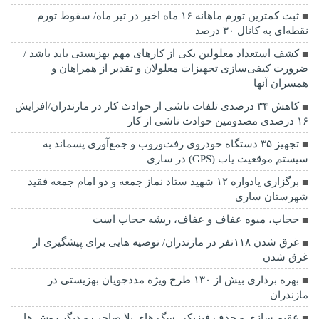
ثبت کمترین تورم ماهانه ۱۶ ماه اخیر در تیر ماه/ سقوط تورم
نقطه‌ای به کانال ۳۰ درصد
کشف استعداد معلولین یکی از کارهای مهم بهزیستی باید باشد /
ضرورت کیفی‌سازی تجهیزات معلولان و تقدیر از همراهان و
همسران آنها
کاهش ۳۴ درصدی تلفات ناشی از حوادث كار در مازندران/افزایش
۱۶ درصدی مصدومین حوادث ناشی از کار
تجهیز ۳۵ دستگاه خودروی رفت‌وروب و جمع‌آوری پسماند به
سیستم موقعیت یاب (GPS) در ساری
برگزاری یادواره ۱۲ شهید ستاد نماز جمعه و دو امام جمعه فقید
شهرستان ساری
حجاب، میوه عفاف و عفاف، ریشه حجاب است
غرق شدن ۱۱۸نفر در مازندران/ توصيه هايی برای پيشگيری از
غرق شدن
بهره برداری بیش از ۱۳۰ طرح ویژه مددجویان بهزیستی در
مازندران
عقیم سازی و حذف فیزیکی سگ های بلا صاحب و دیگر روش ها