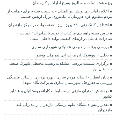
ویژه هفته دولت و سالروز بسیج ادارات و کارمندان
اعلام راه‌اندازی پویش بین‌المللی «به سمت قبله» برای حمایت از
مردم مظلوم غزه هم‌زمان با پیاده‌روی بزرگ اربعین حسینی
افتتاح و کلنگ زنی ۲۳۰ پروژه ویژه هفته دولت در مرکز مازندران
تدوین بسته راهبردی مرکبات از تولید تا صادرات / حمایت از
صادرات عاملی در ارتقای کیفیت تولید داخلی است.
بررسی برنامه راهبردی عملیاتی شهرداری ساری
تجلیل از ووشوکاران مازندرانی تیم ملی ووشو
برگزاری نشست بررسی مشکلات زیست محیطی شهرک صنعتی
چمستان نور
پایان انتظار ۲۰ ساله مردم ساری / بهره برداری از سالن فرهنگی
ورزشی ماهفروجک شهرستان ساری به برکت نگاه شهدا
درخشش دختران مازنی در مسابقات کاراته روستائیان و عشایر
کشور
تقدیر رئیس دانشگاه علوم پزشکی مازندران از مدیرکل غله
مازندران