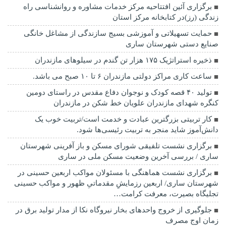
برگزاری آئین افتتاحیه مرکز خدمات مشاوره و روانشناسی راه
زندگی (رز)در کتابخانه مرکز استان
حمایت تسهیلاتی و آموزشی بسیج سازندگی از مشاغل خانگی
صنایع دستی شهرستان ساری
ذخیره استراتژیک ۱۷۵ هزار تن گندم در سیلوهای مازندران
ساعت کاری مراکز دولتی مازندران ۶ تا ۱۰ صبح می باشد.
تولید ۴۰ قصه کودک و نوجوان دفاع مقدس در راستای دومین
کنگره شهدای مازندران علویان خط شکن در مازندران
کار تربیتی بزرگترین عبادت و خدمت است/تربیت خوب یک
دانش‌آموز شاید منجر به تربیت رئیسی‌ها شود.
برگزاری ‌نشست تلفیقی شورای مسکن و باز آفرینی شهرستان
ساری / بررسی آخرین وضعیت مسکن ملی در ساری
برگزاری نشست هماهنگی با مسئولان مواکب اربعین حسینی در
شهرستان ساری/ اربعین رزمایشِ مقدماتیِ ظهور و مواکب حسینی
تجلیگاه بصیرت، معرفت کرامت…
جلوگیری از خروج واحدهای بخار نیروگاه نکا از مدار تولید برق در
زمان اوج مصرف