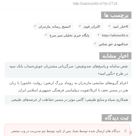
http://sabzsorkh.ir/?p=2718
برچسب ها
#اخبار_امید
#ایران_قوی
#بسیج_رسانه_مازندران
https://sabzsorkh.ir
پایگاه خبری تحلیلی سبز سرخ
عبدالمهدی حق شناس
اخبار مشابه
نقص سامانه و پاسخ‌های ضدونقیض؛ سرگردانی مشتریان خوش‌حساب بانک سپه
در طرح «نگین امید»
اعزام گروه‌های نمایشی مازندران به رویداد بزرگ اربعین؛ روایت عاشورا با زبان
هنر در مسیر نجف تا کربلا/تقویت دیپلماسی فرهنگی جمهوری اسلامی ایران
همکاری سپاه و منابع طبیعی؛ گامی موثر در مسیر حفاظت از عرصه‌های طبیعی
ثبت دیدگاه
دیدگاه های ارسال شده توسط شما، پس از تایید توسط تیم مدیریت در وب منتشر