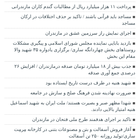
پرداخت ۱۱ هزار میلیارد ریال از مطالبات گندم کاران مازندرانی
مساجد باید قرآنی باشند / تاکید بر حذف اختلافات در ارکان
مساجد
اجرای نمایش راز سرزمین عشق در مازندران
بازدید بابایی نماینده مجلس شورای اسلامی و پیگیری مشکلات
روستاهای بخش چهاردانگه ساری/ برگزاری یادواره ۳۵ شهید والا
مقام این بخش
جذب بیش از ۱۸ میلیارد تومان صدقه درمازندران / افزایش ۲۶
درصدی جمع آوری صدقه
شهید هنیه در طرف درست تاریخ ایستاده بود
ضرورت نهادینه شدن فرهنگ صلح و سازش در جامعه
شهدا مظهر صبر و بصیرت هستند/ ملت ایران به شهید اسماعیل
هنیه امتیاز بالایی دادند.
تاکید بر اجرای هدفمند طرح ملی فتحان در مازندران
آغاز فروش آسفالت و بتن و مصنوعات بتنی در کارخانه مِرمِت
ساری/تولید روزانه ۲۵۰ تن آسفالت