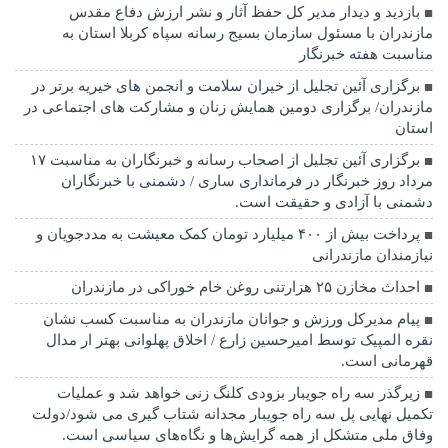
بازدید و دیدار مدیر کل حفظ آثار و نشر ارزش دفاع مقدس
مازندران با مسئول سازمان بسیج رسانه سپاه کربلا استان به
مناسبت هفته خبرنگار
برگزاری آئین تجلیل از خیران سلامت و انجمن های خیریه برتر در
مازندران/ برگزاری دومین همایش زنان و مشارکت های اجتماعی در
استان
برگزاری آئین تجلیل از اصحاب رسانه و خبرنگاران به مناسبت ۱۷
مرداد روز خبرنگار در فرمانداری ساری / دشمنی با خبرنگاران
دشمنی با آزادی و حقیقت است.
پرداخت بیش از ۴۰۰ میلیارد تومان کمک معیشت به مددجویان و
نیازمندان مازندرانی
احداث مخازن ۲۵ هزارتنی روغن خام خوراکی در مازندران
پیام مدیرکل ورزش و جوانان مازندران به مناسبت کسب نشان
نقره المپیک توسط امیرحسین زارع / اخلاق پهلوانی بهتر ار مدال
قهرمانی است.
زیرگذر سه راه جویبار بزودی کلنگ زنی خواهد شد و عملیات
تکمیل نهایی پل سه راه جویبار مجدانه شتاب گیری می شود/دولت
وفاق ملی متشکل از همه گرایش‌ها و نگاه‌های سیاسی است.