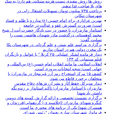
روش ها روش مفیدی نیست هزینه سنگینی هم دارد/ به سگ
های بلا صاحب غذا ندهید.
پرداخت ۷۳۵ میلیون تومان تسهیلات اشتغال زایی در
شهرستان تنکابن
بهترین عزاداری برای امام حسین (ع) مبارزه با ظلم و فساد
است/ ضرورت گسترش عفو و عدالت در جامعه
استاندار مازندران، با حضور در بیت یادگار حضرت آیت ا.. شیخ
محمد کوهستانی درگذشت مادر شهیدان هاشمی نسب را
تسلیت گفت:
برگزاری مراسم علم بستن و علم گردانی در شهرستان نکا
یک مخزن دولتی هم در استان نداریم
دیدار فرمانده لشکر عملیاتی ۲۵ کربلا ” با عوامل و بازیگران
فیلم سینمایی کد ۱۳۳
انقلاب اسلامی ما مانند انقلاب امام حسین (ع) بین‌المللی و
جهانی است/ نتیجه انتخابات پیروزی است.
کشف ۱۵ مرکز استخراج رمز ارز غیرمجاز در مازندران/ با
متخلفان برخورد قاطع می شود.
دیدار مدیرکل حفظ آثار و نشر ارزش‌های دفاع مقدس
مازندران با استاندار مازندران/ تاکید استاندار بر زنده نگه
داشتن یاد شهدا
برگزاری نشست تخصصی و ارائه گزارش کمیته های دومین
کنگره شهدای مازندران /اجلاسیه ی ( گردهمایی)فرزندان و
همسران شهدا یکی از برنامه های محوری ما است.
فرماندار شهرستان ساری بعنوان “رئیس شورای