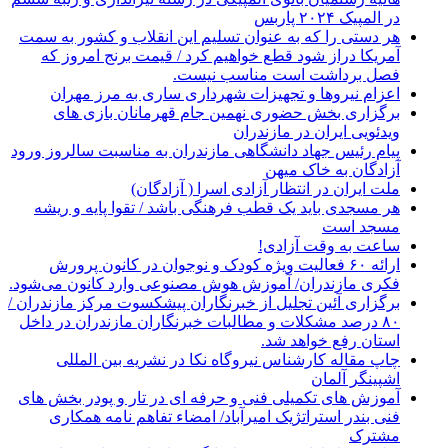
در المپیک ۲۰۲۴ پاربس
هر دستی را که به عنوان تسلیم این انقلاب و کشور به سمت
آمريکا دراز شود قطع خواهیم کرد / قیمت برنج امروز که
فصل برداشت است مناسب نیست.
اعزام نیروها و تجهیزات شهرداری ساری به مرز مهران
برگزاری بخش حضوری نهمین جام قهرمانان بازی های
ویدئویی ایران در مازندران
پیام رئیس جهاد دانشگاهی مازندران به مناسبت سالروز ورود
آزادگان به خاک میهن
ملت ایران در انتظار آزادی اسرا ( آزادگان)
هر مسجدی باید یک قطب فرهنگی باشد / تقوا پایه و ریشه
مسجد است
ساعت به وقت آزادی!
ارائه ۶۰ فعالیت ویژه کودک و نوجوان در کانون پرورش
فکری مازندران/ آموزش هوش مصنوعی وارد کانون می‌شود.
برگزاری آئین تجلیل از خبرنگاران پیشکسوت مرکز مازندران /
۸۰ درصد مشکلات و مطالبات خبرنگاران مازندران در داخل
استان رفع خواهد شد.
چاپ مقاله کارشناس نيروگاه نكا در نشریه بین المللی
اشپینگر آلمان
آموزش های تکمیلی فنی و حرفه ای در تار و پودر بخش های
فنی بندر استراتژیک امیرآباد/ امضاء تفاهم نامه همکاری
مشترک