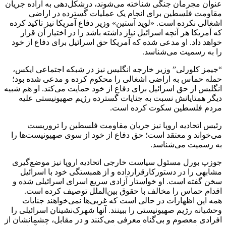
عنوان مجرمان جنگی شناخته می‌شوند، درشکل‌دهی به اراده جریان
مقاومت فلسطین برای انجام یک عملیات گسترده در اراضی
اشغالی نکرده است. «لوید آستین» وزیر دفاع آمریکا نیز تاکید کرده
که آمریکا هر آنچه اسرائیل نیاز داشته باشد را در اختیار آن قرار
خواهد داد. او مدعی شده که آمریکا حق اسرائیل برای دفاع از خود
را به رسمیت می‌شناسد.
“جیمز کلورلی” وزیر خارجه انگلیس نیز در شبکه اجتماعی ایکس،
حمله حماس به اراضی اشغالی را محکوم کرده و مدعی شده بود؛
انگلیس از حق اسرائیل برای دفاع از خود حمایت می‌کند. او هم شبیه
دیگر همتایانش نسبت به جنایات گسترده رژیم صهیونیستی علیه
مردم فلسطین سکوت کرده است.
رئیس ‌اتحادیه اروپا نیز جریان مقاومت فلسطین را تروریست
می‌خواند و معتقد است؛ حق دفاع از خود از سوی صهیونیست‌ها را
به رسمیت می‌شناسد.
جوزپ بورل مسئول سیاست خارجی اتحادیه اروپا نیز موضع‌گیری
مشابهی را در دستورکارقرارداده و از همبستگی خود با اسرائیل
سخن گفته است. او خواستار آزادی سریع اسرای اسرائیلی شده و
اقدام حماس را مخالف با حقوق بین‌الملل توصیف کرده است.
همه این اظهارات در حالی است که غربی‌ها نمی‌خواهند جنایات
وحشیانه رژیم صهیونیستی را ببینند. آنها شهرک‌نشینان اسرائیلی را
افرادی معصوم و بی‌گناه معرفی می‌کنند و در مقابل، چشمانشان از