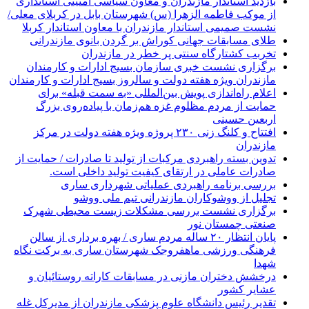
بازدید استاندار مازندران و معاون سیاسی امنیتی استانداری
از موکب فاطمه الزهرا (س) شهرستان بابل در کربلای معلی/
نشست صمیمی استاندار مازندران با معاون استاندار کربلا
طلای مسابقات جهانی کوراش بر گردن بانوی مازندرانی
تخربب کشتارگاه سنتی پر خطر در مازندران
برگزاری نشست خبری سازمان بسیج ادارات و کارمندان
مازندران ویژه هفته دولت و سالروز بسیج ادارات و کارمندان
اعلام راه‌اندازی پویش بین‌المللی «به سمت قبله» برای
حمایت از مردم مظلوم غزه هم‌زمان با پیاده‌روی بزرگ
اربعین حسینی
افتتاح و کلنگ زنی ۲۳۰ پروژه ویژه هفته دولت در مرکز
مازندران
تدوین بسته راهبردی مرکبات از تولید تا صادرات / حمایت از
صادرات عاملی در ارتقای کیفیت تولید داخلی است.
بررسی برنامه راهبردی عملیاتی شهرداری ساری
تجلیل از ووشوکاران مازندرانی تیم ملی ووشو
برگزاری نشست بررسی مشکلات زیست محیطی شهرک
صنعتی چمستان نور
پایان انتظار ۲۰ ساله مردم ساری / بهره برداری از سالن
فرهنگی ورزشی ماهفروجک شهرستان ساری به برکت نگاه
شهدا
درخشش دختران مازنی در مسابقات کاراته روستائیان و
عشایر کشور
تقدیر رئیس دانشگاه علوم پزشکی مازندران از مدیرکل غله