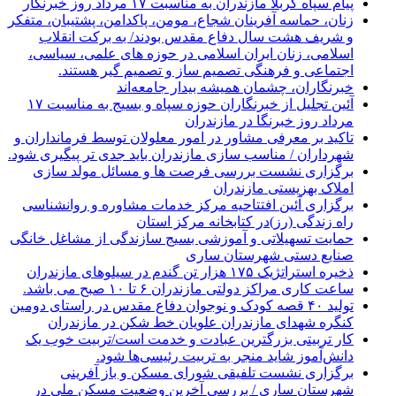
پیام سپاه کربلا مازندران به مناسبت ۱۷ مرداد روز خبرنگار
زنان، حماسه آفرینان شجاع، مومن، پاکدامن، پشتیبان، متفکر
و شریف هشت سال دفاع مقدس بودند/ به برکت انقلاب
اسلامی، زنان ایران اسلامی در حوزه های علمی، سیاسی،
اجتماعی و فرهنگی تصمیم ساز و تصمیم گیر هستند.
خبرنگاران، چشمان همیشه بیدار جامعه‌اند
آئین تجلیل از خبرنگاران حوزه سپاه و بسیج به مناسبت ۱۷
مرداد روز خبرنگا در مازندران
تاکید بر معرفی مشاور در امور معلولان توسط فرمانداران و
شهرداران / مناسب سازی مازندران باید جدی تر پیگیری شود.
برگزاری نشست بررسی فرصت ها و مسائل مولد سازی
املاک بهزیستی مازندران
برگزاری آئین افتتاحیه مرکز خدمات مشاوره و روانشناسی
راه زندگی (رز)در کتابخانه مرکز استان
حمایت تسهیلاتی و آموزشی بسیج سازندگی از مشاغل خانگی
صنایع دستی شهرستان ساری
ذخیره استراتژیک ۱۷۵ هزار تن گندم در سیلوهای مازندران
ساعت کاری مراکز دولتی مازندران ۶ تا ۱۰ صبح می باشد.
تولید ۴۰ قصه کودک و نوجوان دفاع مقدس در راستای دومین
کنگره شهدای مازندران علویان خط شکن در مازندران
کار تربیتی بزرگترین عبادت و خدمت است/تربیت خوب یک
دانش‌آموز شاید منجر به تربیت رئیسی‌ها شود.
برگزاری ‌نشست تلفیقی شورای مسکن و باز آفرینی
شهرستان ساری / بررسی آخرین وضعیت مسکن ملی در