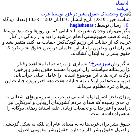
ارسال
پرینت
شناسه خبر : 2819 | تاریخ انتشار : 09 آبان 1402 - 10:23 | تعداد دیدگاه
:
0
| ارسال توسط :
haghshenas
مگر می‌توان وجدان بشریت با جنایاتی که این روزها و شب‌ها توسط
رژیم غاصب صهیونیستی انجام می‌شود را دید و از زندگی در کنار
غرب، که از جنایات این رژیم کودک‌کش حمایت می‌کند، متنفر نشد و
هزاران لعن و نفرین را نثار این حامیان دروغین حقوق بشر نکرد که
حقوق بشر را به ابتذال کشاندند.
به گزارش
سبز سرخ
؛ بسیاری از مردم دنیا با مشاهده رفتار
نژادپرستانه سیاستمداران غربی با مسئله حقوق بشر و برخورد
دوگانه غربی‌ها با این موضوع انسانی را عامل اصلی جرأت‌یابی
صهیونیست‌ها در ارتکاب به جنایات هفت دهه اخیر بویژه جنایات این
روزهای غزه مظلوم می‌دانند.
میزان نقض اصول اولیه انسانی در غرب و سرزمین‌های اشغالی به
آن حدی رسیده که صدای مردم کشورهای اروپایی و آمریکایی نیز
درآمده و اعتراضات و تجمعات زیادی علیه استانداردهای دوگانه را
به همراه داشته است.
حقوق بشر برای غربی‌ها نه به معنای عام آن، بلکه به شکل گزینشی
از اصول حقوق بشر کاربرد دارد. حقوق بشر مفهومی اصیل،