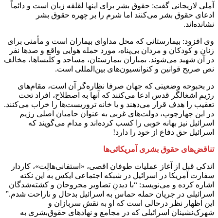
آملی لاریجانی گفت: حقوق بشر برای اینها لقلقه‌ زبان است و دائماً
ادعای حقوق بشر می‌کنند اما شرم را بر چهره حقوق بشر
نشانده‌اند.
وی افزود: بیمارستانی که محل مداوای بیماران است و مأمنی برای
زنان و کودکان و مردان بی‌پناه، مورد حمله هوایی واقع و صدها نفر
در آن شهید می‌شوند. بمباران بیمارستان، مساجد و کلیساها، مخالف
نص صریح قوانین و کنوانسیون‌های بین‌المللی است.
در بحبوحه وضعیتی که جهان صرفا نظاره‌گر آن است، مقام‌های
رژیم اشغالگر قدس ادعا می‌کنند که آنها به اصطلاح، افراد تحت
تعقیب را هدف قرار می‌دهند و یا خانه تروریست‌ها را خراب می‌کنند.
در این چهارچوب، دولت‌های غربی به عنوان حامیان اصلی رژیم
اسرائیل نیز بهانه خوبی را کسب کرده‌اند و مدام می‌گویند که
اسرائیل حق دفاع از خود را دارد!
تناقض‌های حقوق بشری آمریکائی‌ها
اندکی قبل از آغاز عملیات طوفان اقصی، «استفانی‌هالِت»، کاردار
سفارت آمریکا در اسرائیل در شبکه اجتماعی ایکس به این نکته
اشاره کرده و می‌نویسد: “با دیدنِ تصاویر مجروحان و کشته‌شدگان
اسرائیلی در جریان حمله حماس به اسرائیل بدحال و ناراحت شدم.”
این اظهار نظر درحالی است که او به نقش سربازان و
شهرک‌نشینان اسرائیلی که در مجامع و نهادهای حقوق‌بشری به