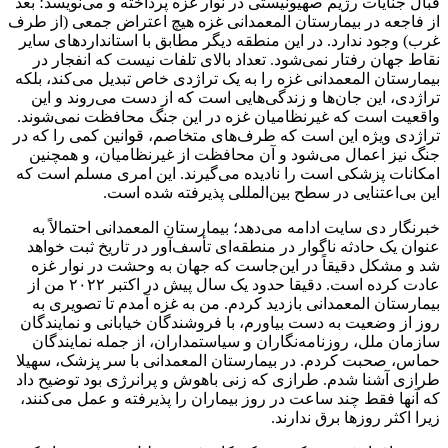
قبال جنایات رژیم صهیونیستی در نوار غزه پرداخته و می‌نویسد؛ بعد
از فاجعه در بیمارستان المعمدانی غزه هیچ اعتراض جمعی (از طرف
غرب) وجود ندارد. در این منطقه دیگر مطابق با استانداردهای سایر
نقاط جهان رفتار نمی‌شود. تعداد بالای تلفات نیست که انفجار در
بیمارستان المعمدانی غزه را به یک تراژدی خاص تبدیل می‌کند، بلکه
تراژدی، این جان‌ها و زندگی‌هایی است که از دست می‌روند و این
واقعیت است که غیرنظامیان غزه در این جنگ محافظت نمی‌شوند.
تراژدی ویژه این است که طرف‌های متخاصم، قوانین کمی را که در
جنگ نیز اعمال می‌شود و آن محافظت از غیرنظامیان، و همچنین
امکانات پزشکی است را نادیده می‌گیرند. این امری مسلم است که
این بی‌اعتنایی در سطح بین‌المللی پذیرفته شده است.
خبرنگار دی سایت ادامه می‌دهد؛ بیمارستان المعمدانی احتمالاً به
عنوان یک حادثه ناگوار در منطقه‌ای تأسف‌آور در تاریخ ثبت خواهد
شد و مشکل دقیقاً در این‌جاست که جهان به وحشت در نوار غزه
عادت کرده است. دقیقا حدود یک سال پیش در اکتبر ۲۰۲۲ من از
بیمارستان المعمدانی بازدید کردم. من به غزه آمدم تا تصویری به
روز از وضعیت به دست بیاورم، با فروشندگان خیابانی و نمایندگان
سازمان ملل، روزنامه‌نگاران و سیاستمداران، از جمله نمایندگان
حماس، صحبت کردم. در بیمارستان المعمدانی با سر پزشک، سهیلا
طرازی آشنا شدم. طرازی که زنی باهوش و پرانرژی بود توضیح داد
که آنها فقط چند ساعت در روز بیماران را پذیرفته و عمل می‌کنند،
زیرا اکثر روزها برق ندارند.