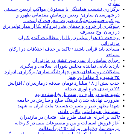
ساری
برگزاری نشست هماهنگی با مسئولان مواکب اربعین حسینی
در شهرستان ساری/ اربعین رزمایشِ مقدماتیِ ظهور و
مواکب حسینی تجلیگاه بصیرت، معرفت کرامت…
جلوگیری از خروج واحدهای بخار نیروگاه نکا از مدار تولید برق
در زمان اوج مصرف
پرداخت ۱۱ هزار میلیارد ریال از مطالبات گندم کاران
مازندرانی
مساجد باید قرآنی باشند / تاکید بر حذف اختلافات در ارکان
مساجد
اجرای نمایش راز سرزمین عشق در مازندران
بازدید بابایی نماینده مجلس شورای اسلامی و پیگیری
مشکلات روستاهای بخش چهاردانگه ساری/ برگزاری یادواره
۳۵ شهید والا مقام این بخش
جذب بیش از ۱۸ میلیارد تومان صدقه درمازندران / افزایش
۲۶ درصدی جمع آوری صدقه
شهید هنیه در طرف درست تاریخ ایستاده بود
ضرورت نهادینه شدن فرهنگ صلح و سازش در جامعه
شهدا مظهر صبر و بصیرت هستند/ ملت ایران به شهید
اسماعیل هنیه امتیاز بالایی دادند.
تاکید بر اجرای هدفمند طرح ملی فتحان در مازندران
آغاز فروش آسفالت و بتن و مصنوعات بتنی در کارخانه
مِرمِت ساری/تولید روزانه ۲۵۰ تن آسفالت