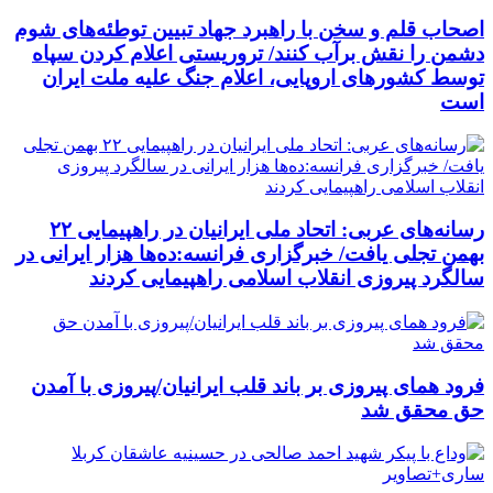
اصحاب قلم و سخن با راهبرد جهاد تبیین توطئه‌های شوم
دشمن را نقش برآب کنند/ تروریستی اعلام کردن سپاه
توسط کشورهای اروپایی، اعلام جنگ علیه ملت ایران
است
رسانه‌های عربی: اتحاد ملی ایرانیان در راهپیمایی ۲۲
بهمن تجلی یافت/ خبرگزاری فرانسه:ده‌ها هزار ایرانی در
سالگرد پیروزی انقلاب اسلامی راهپیمایی کردند
فرود همای پیروزی بر باند قلب ایرانیان/پیروزی با آمدن
حق محقق شد