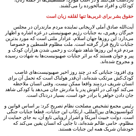
کودکان و افراد سالخورده را می‌کُشند.
حقوق بشر برای غربی‌ها تنها لقلقه‌ زبان است
آیت‌الله صادق آملی لاریجانی نماینده مردم مازندران در مجلس
خبرگان رهبری، به جنایات رژیم صهیونیستی در غزه اشاره و اظهار
می‌دارد: این روزها جهان اسلام، عزادار ملتی است که مورد بدترین
جنایات تاریخ قرار گرفته است. ملت مظلوم فلسطین و خصوصا
مردم غزه این روزها شاهد شهادت و زخمی‌ شدن هزاران کودک و
پیر و جوان هستند که بر اثر جنایات صهیونیست‌ها به شهادت رسیده
و مجروح شده‌اند.
وی افزود: جنایاتی که در چند روز اخیر صهیونیست‌های غاصب
کودک‌کش مرتکب شده‌اند، آن‌قدر هولناک است که تحمل آن برای
انسان شریف دردمند واقعا ممکن نیست. وقتی انسان ملاحظه
می‌کند کودکی در آغوش پدر یا مادرش جان می‌دهد یا کودکی شاهد
جان‌ دادن خواهر یا برادر خود است، بسیار دردناک است.
رئیس‌ مجمع تشخیص مصلحت نظام تصریح کرد: بر اساس قوانین و
کنوانسیون‌های بین‌المللی، ارتکاب این جنایات، قطعا جنایات جنگی
است. دولت خبیث آمریکا و اشرار اروپایی تابع آن، به جای حمایت از
مظلوم، حامی ظالم شده‌اند، تا جایی که انسان یقین می‌کند که
خودشان شریک همه‌ این جنایات هستند.