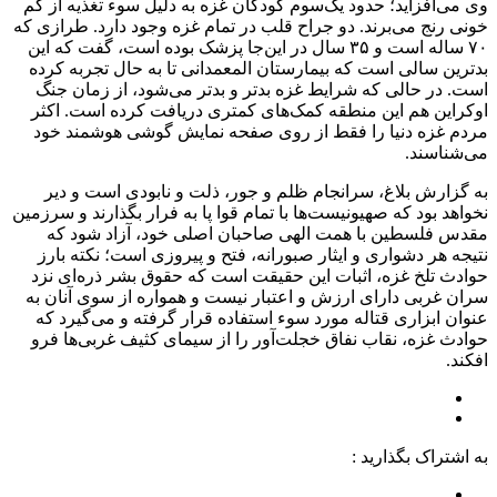
وی می‌افزاید؛ حدود یک‌سوم کودکان غزه به دلیل سوء تغذیه از کم
خونی رنج می‌برند. دو جراح قلب در تمام غزه وجود دارد. طرازی که
۷۰ ساله است و ۳۵ سال در این‌جا پزشک بوده است، گفت که این
بدترین سالی است که بیمارستان المعمدانی تا به حال تجربه کرده
است. در حالی که شرایط غزه بدتر و بدتر می‌شود، از زمان جنگ
اوکراین هم این منطقه کمک‌های کمتری دریافت کرده است. اکثر
مردم غزه دنیا را فقط از روی صفحه نمایش گوشی هوشمند خود
می‌شناسند.
به گزارش بلاغ، سرانجام ظلم و جور، ذلت و نابودی است و دیر
نخواهد بود که صهیونیست‌ها با تمام قوا پا به فرار بگذارند و سرزمین
مقدس فلسطین با همت الهی صاحبان اصلی خود، آزاد شود که
نتیجه هر دشواری و ایثار صبورانه، فتح و پیروزی است؛ نکته بارز
حوادث تلخ غزه، اثبات این حقیقت است که حقوق بشر ذره‌ای نزد
سران غربی دارای ارزش و اعتبار نیست و همواره از سوی آنان به
عنوان ابزاری قتاله مورد سوء استفاده قرار گرفته و می‌گیرد که
حوادث غزه، نقاب نفاق خجلت‌آور را از سیمای کثیف غربی‌ها فرو
افکند.
به اشتراک بگذارید :