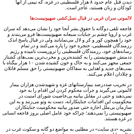
دیدن قتل عام حدود ۸ هزار فلسطینی در غزه، که نیمی از آنها
کودکان و زنان هستند، عاجز است.
لالمونی سران غربی در قبال نسل‌کشی صهیونیست‌ها
فاجعه تلقی دوگانه با حقوق بشر آنجا خود را نشان می‌دهد که سران
غرب و اروپا چشم بر جنایات سبعانه صهیونیست‌ها فرو می‌بندند و
خود را همچون کور و کر و لال می‌نمایانند ولی در قبال پاسخ اندک
رزمندگان فلسطینی، حنجره خود را پاره می‌کنند و در تمام
رسانه‌های خود، رزمندگان فلسطینی را تروریست نامیده و رژیم
ددمنش صهیونیستی را به کشنده‌ترین و مخرب‌ترین بمب‌های کشتار
جمعی مجهز می‌کنند و به خاک و خون کشیده شدن ۱۰ هزار بیگناه با
بمب‌های جدید و اهدایی به سفاکان صهیونیستی را حق مسلم قاتلان
و چلادان اعلام می‌کنند.
در تخریب صددرصد بیمارستانهای غزه و شهیدشدن هزاران بیمار
لالمونی می‌گیرند و جرأت محکوم کردن این اقدام را به خود
نمی‌دهند و حتی در مقابل بیانیه بی‌خاصیت شورای امنیت در
محکومیت این اقدامات جنایتکارانه، دست به وتو می‌زنند و به این
سازمان بی‌ملل اجازه حتی صدور بیانیه محکومیت جنایتکاران
صهیونیستی را نمی‌دهند؛ چراکه خود عامل اصلی بروز فاجعه انسانی
در غزه هستند.
نشریه «دی سایت» در مطلبی به مواضع دو گانه و سکوت غرب در