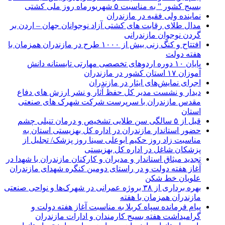
بسیج کشور ” به مناسبت ۵ شهریورماه روز ملی کشتی
نماينده ولی فقیه در مازندران
مدال طلای رقابت های کشتی آزاد نوجوانان جهان – اردن بر
گردن نوجوان مازندرانی
افتتاح و کنگ زنی بیش از ۱۰۰۰ طرح در مازندران همزمان با
هفته دولت
پایان ۱۰ دوره اردوهای تخصصی مهارتی تابستانه دانش
آموزان ۱۷ استان کشور در مازندران
اجرای نمایش‌های ایثار در مازندران
دیدار و نشست مدیر کل حفظ آثار و نشر ارزش های دفاع
مقدس مازندران با سرپرست شرکت شهرک های صنعتی
استان
قبل از ۵ سالگی سن طلایی تشخیص و درمان تنبلی چشم
حضور استاندار مازندران در اداره کل بهزیستی استان به
مناسبت زاد روز حکیم ابوعلی سینا روز پزشک/ تجلیل از
پزشکان شاغل در اداره کل بهزیستی
تجدید میثاق استاندار و مدیران و کارکنان مازندران با شهدا در
آغاز هفته دولت و در راستای دومین کنگره شهدای مازندران
علویان خط شکن
بهره برداری از ۳۸ بروژه عمرانی در شهرک‌ها و نواحی صنعتی
مازندران همزمان با هفته
پیام فرمانده سپاه کربلا به مناسبت آغاز هفته دولت و
گرامیداشت هفته بسیج کارمندان و ادارات مازندران