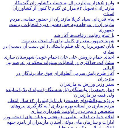
واریز ۵ هزار میلیارد ریال به حساب کشاورزان گندمکار
مازندرانی/ تحویل ۸۲ هزار تن گندم تا کنون از کشاورزان
استان
پیام قدردانی سپاه کربلا مازندران از حضور حماسی مردم
مازندران در مرحله دوم چهاردهمین دوره انتخابات ریاست
جمهوری
با اتمام رقابت، رفاقت‌ها آغاز شد
شهید جمهور، معیاری کامل برای یک انتخاب درست
پایان تصویربرداری تله فیلم داستانی ( این دست آن دست ) در
ساری
احیای حمام درویش علی خان (حمام خویی) شهرستان ساری
مشارکت حداکثری در انتخابات پشتوانه محکم در عرصه بین
المللی
آغاز طرح پایش سرمی آنفلوانزای فوق حاد پرندگان در
مازندران
سفر وزیر ورزش به مازندران
دیدار جمعی از وابستگان (بازنشستگان) سپاه کربلا با نماینده
ولی فقیه در مازندران
پروژه سیدالشهدای خدمت ( پل تا پل)پس از ۱۲ سال انتظار
مردم ساری در آستانه بهره برداری / به کارگیری نیروهای
متخصص و مجرب در اولویت شهرداری ساری
اعلام حمایت فعالین علمی_پژوهشی و هیات های اندیشه ورز
ادارات و سازمان های دولتی استان مازندران از نامزد جبهه
انقلاب اسلامی دکتر سعید جلیلی