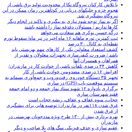
با تلاش کارکنان نیروگاه نکا از محدودیت تولید برق ناشی از
هجوم خزه و جلبکهای دریایی در کوتاهترین زمان ممکن در این
نیروگاه پیشگیری شد.
اگر به نماز توجه شود نیازی به پیگیری و تاکید در انجام دیگر
کارها نداریم / مسئولان دغدغه نماز را داشته باشند
درگه حسین نوکری هم سعادت می‌خواهد
ثبت کمترین تورم ماهانه ۱۶ ماه اخیر در تیر ماه/ سقوط تورم
نقطه‌ای به کانال ۳۰ درصد
کشف استعداد معلولین یکی از کارهای مهم بهزیستی باید
باشد / ضرورت کیفی‌سازی تجهیزات معلولان و تقدیر از
همراهان و همسران آنها
کاهش ۳۴ درصدی تلفات ناشی از حوادث كار در مازندران/
افزایش ۱۶ درصدی مصدومین حوادث ناشی از کار
تجهیز ۳۵ دستگاه خودروی رفت‌وروب و جمع‌آوری پسماند به
سیستم موقعیت یاب (GPS) در ساری
برگزاری یادواره ۱۲ شهید ستاد نماز جمعه و دو امام جمعه
فقید شهرستان ساری
حجاب، میوه عفاف و عفاف، ریشه حجاب است
غرق شدن ۱۱۸نفر در مازندران/ توصيه هايی برای پيشگيری
از غرق شدن
بهره برداری بیش از ۱۳۰ طرح ویژه مددجویان بهزیستی در
مازندران
عقیم سازی و حذف فیزیکی سگ های بلا صاحب و دیگر