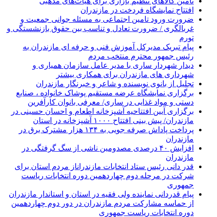
تأمین کالاهای تنظیم بازاری برای هیأت‌های مذهبی
افتتاح نمایشگاه فردخت در مازندران
ضرورت ورود تامین اجتماعی به مسئله جوانی جمعیت و
غربالگری / ضرورت تعادل و تناسب بین حقوق بازنشستگی و
تورم
پیام تبریک مدیرکل آموزش فنی و حرفه ای مازندران به
رئیس جمهور محترم منتخب مردم
دیدار شهردار ساری با مدیر عامل سازمان همیاری و
شهرداری های مازندران برای همکاری بیشتر
تجلیل از بانوی نویسنده و شاعر و خبرنگار مازندران
برگزاری نمایشگاه عرضه مستقیم پوشاک خانواده ، صنایع
دستی و مواد غذایی در ساری/ معرفی بانوان کارآفرین
برگزاری آیین افتتاحیه آشپزخانه اطعام و احسان حسینی در
مازندران/ پیش بینی افتتاح ۱۰۰۰ آشپزخانه در استان
پرداخت پاداش صرفه جویی به ۱۳۴ هزار مشترک برق در
مازندران
افزایش ۴۰ درصدی مصدومین ناشی از سگ گرفتگی در
مازندران
قدر دانی رئیس ستاد انتخابات مازندراناز مردم استان برای
شرکت در مرحله دوم چهاردهمین دوره انتخابات ریاست
جمهوری
پیام قدردانی نماینده ولی فقیه در استان و استاندار مازندران
از حماسه مشارکت مردم مازندران در دور دوم چهاردهمین
دوره انتخابات ریاست جمهوری