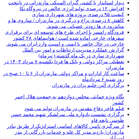
دیدار استاندار با کشتی گیران المپیکی مازندرانی در پایتخت
افزایش ۱۲ درصدی تولید انرژی خالص در نیروگاه نکا
کیفیت ۹۵ درصدی پروژه های شهرداری ساری
کاهش ۸ درصدی نزاع و درگیری در مازندران / ساروی ها و
میاندرود ی ها زودتر عصبانی می شوند.
فرودگاه رامسر با اجرای طرح های توسعه ای برای برقراری
سفرهای خارجی آماده شده است / هواپیماهای ۲۸ کشور
خارجی در حال حاضر با ایمنی و امنیت وارد ایران می شوند.
گزارش عملکرد مدیریت ارتباطات و امور بین الملل
شهرداری ساری در یک ماه گذشته ( تیرماه)
تعطیلی مراکز دولتی و بانک ها فردا یکشنبه ۷ مرداد ۱۴۰۳ در
مازندران
ساعت کار ادارات و مراکز دولتی مازندران از ۶ تا ۱۰ صبح در
روز شنبه ۶ مردادماه
برگزاری آئین حلیم پزان در مازندران
نگاه ویژه حمایتی مجلس دوازدهم به جمعیت هلال احمر
کشور
فیلم فاخر دفاع مقدس در مازندران تولید می شود
برگزاری نشست یادواره ملی سرلشکر شهید محمد حسن
طوسی نابغه فاو
از سرگیری تامین کالاهای اساسی استراتژیک از طریق بنادر
مازندران/ بازدید مدیر کل غله و خدمات بازرگانی از بندر
امیرآباد