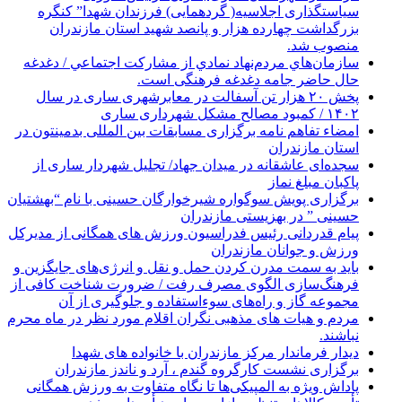
سیاستگذاری اجلاسیه( گردهمایی) فرزندان شهدا” کنگره
بزرگداشت چهارده هزار و پانصد شهید استان مازندران
منصوب شد.
سازمان‌هاي مردم‌نهاد نمادي از مشاركت اجتماعي / دغدغه
حال حاضر جامه دغدغه فرهنگی است.
پخش ۲۰ هزار تن آسفالت در معابرشهری ساری در سال
۱۴۰۲ / کمبود مصالح مشکل شهرداری ساری
امضاء تفاهم نامه برگزاری مسابقات بین المللی بدمینتون در
استان مازندران
سجده‌ای عاشقانه در میدان جهاد/ تجلیل شهردار ساری از
پاکبان مبلغ نماز
برگزاری پویش سوگواره شیرخوارگان حسینی با نام “بهشتیان
حسینی ” در بهزیستی مازندران
پیام قدردانی رئیس فدراسیون ورزش های همگانی از مدیرکل
ورزش و جوانان مازندران
باید به سمت مدرن کردن حمل و نقل و انرژی‌های جایگزین و
فرهنگ‌سازی الگوی مصرف رفت / ضرورت شناخت کافی از
مجموعه گاز و راه‌های سوءاستفاده و جلوگیری از آن
مردم و هیات های مذهبی نگران اقلام مورد نظر در ماه محرم
نباشند.
دیدار فرماندار مرکز مازندران با خانواده های شهدا
برگزاری نشست کارگروه گندم ، آرد و ناندز مازندران
پاداش ویژه به المپیکی‌ها تا نگاه متفاوت به ورزش همگانی