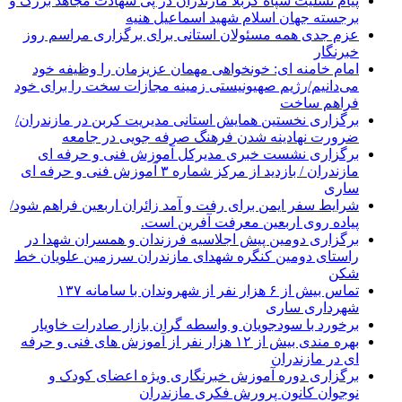
پیام تسلیت سپاه کربلا مازندران در پی شهادت مجاهد بزرگ و
برجسته جهان اسلام شهید اسماعیل هنیه
عزم جدی همه مسئولان استانی برای برگزاری مراسم روز
خبرنگار
امام خامنه ای: خونخواهی مهمان عزیزمان را وظیفه خود
می‌دانیم/رژیم صهیونیستی زمینه مجازات سخت را برای خود
فراهم ساخت
برگزاری نخستین همایش استانی مدیریت کربن در مازندران/
ضرورت نهادینه شدن فرهنگ صرفه جویی در جامعه
برگزاری نشست خبری مدیرکل آموزش فنی و حرفه ای
مازندران / بازدید از مرکز شماره ۳ آموزش فنی و حرفه ای
ساری
شرایط سفر ایمن برای رفت و آمد زائران اربعین فراهم شود/
پیاده روی اربعین معرفت آفرین است.
برگزاری دومین پیش اجلاسیه فرزندان و همسران شهدا در
راستای دومین کنگره شهدای مازندران سرزمین علویان خط
شکن
تماس بیش از ۶ هزار نفر از شهروندان با سامانه ۱۳۷
شهرداری ساری
برخورد با سودجویان و واسطه گران بازار صادرات خاویار
بهره مندی بیش از ۱۲ هزار نفر از آموزش های فنی و حرفه
ای در مازندران
برگزاری دوره آموزش خبرنگاری ویژه اعضای کودک و
نوجوان کانون پرورش فکری مازندران