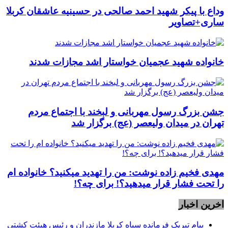
وداع با پیکر شهید احمد صالحی‌ در حسینیه عاشقان کربلا
ساری+تصاویر
خانواده شهید عجمیان خواستار اشد مجازات شدند
جشن بزرگ رسول مهربانی و لبخند با اجتماع مردم
تهران در میدان ولیعصر (عج) برگزار شد
مهدی فخیم زاده نوشت: من را تهدید میکنید؟ خانواده ام
را‌ تحت فشار قرار میدهید؟! برای چه؟!
اخرین اخبار
پیام تبریک فرمانده سپاه کربلا مازندران و رئیس هیئت کشتی