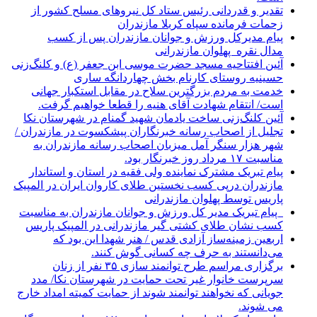
تقدیر و قدردانی رئیس ستاد کل نیرو‌های مسلح کشور از
زحمات فرمانده سپاه کربلا مازندران
پیام مدیرکل ورزش و جوانان مازندران پس از کسب
مدال نقره پهلوان مازندرانی
آئین افتتاحیه مسجد حضرت موسی ابن جعفر (ع) و کلنگ‌زنی
حسینیه روستای کارنام بخش چهاردانگه ساری
خدمت به مردم بزرگترین سلاح در مقابل استکبار جهانی
است/ انتقام شهادت آقای هنیه را قطعا خواهیم گرفت.
آئین کلنگ‌زنی ساخت یادمان شهید گمنام در شهرستان نکا
تجلیل از اصحاب رسانه خبرنگاران پیشکسوت در مازندران /
شهر هزار سنگر آمل میزبان اصحاب رسانه مازندران به
مناسبت ۱۷ مرداد روز خبرنگار بود.
پیام تبریک مشترک نماینده ولی فقیه در استان و استاندار
مازندران درپی کسب نخستین طلای کاروان ایران در المپیک
پاریس توسط پهلوان مازندرانی
‍ ‍ پیام تبریک مدیر کل ورزش و جوانان مازندران به مناسبت
کسب نشان طلای کشتی گیر مازندرانی در المپیک پاریس
اربعین زمینه‌ساز آزادی قدس / هنر شهدا این بود که
می‌دانستند به حرف چه کسانی گوش کنند.
برگزاری مراسم طرح توانمند سازی ۳۵ نفر از زنان
سرپرست خانوار غیر تحت حمایت در شهرستان نکا/ مدد
جویانی که نخواهند توانمند شوند از حمایت کمیته امداد خارج
می شوند.