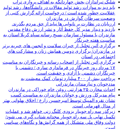
شلیک تیراندازان بخش چهاردانگه به اهداف پروازی تراپ
باید دید به موازات رشد تولید مقالات در دانشگاه‌ها، رشد تولید
عقلانیت چطور شده است / درخواست ارائه گزارش کتبی از
وضعیت سرطان گوارش در مازندران
ارزیابان در نظارت بر نانوایی ها نباید از حق مردم بگذرند.
بازدید و دیدار مدیر کل حفظ آثار و نشر ارزش دفاع مقدس
مازندران با مسئول سازمان بسیج رسانه سپاه کربلا استان به
مناسبت هفته خبرنگار
برگزاری آئین تجلیل از خیران سلامت و انجمن های خیریه برتر
در مازندران/ برگزاری دومین همایش زنان و مشارکت های
اجتماعی در استان
برگزاری آئین تجلیل از اصحاب رسانه و خبرنگاران به مناسبت
۱۷ مرداد روز خبرنگار در فرمانداری ساری / دشمنی با
خبرنگاران دشمنی با آزادی و حقیقت است.
پرداخت بیش از ۴۰۰ میلیارد تومان کمک معیشت به
مددجویان و نیازمندان مازندرانی
احداث مخازن ۲۵ هزارتنی روغن خام خوراکی در مازندران
پیام مدیرکل ورزش و جوانان مازندران به مناسبت کسب
نشان نقره المپیک توسط امیرحسین زارع / اخلاق پهلوانی بهتر
ار مدال قهرمانی است.
زیرگذر سه راه جویبار بزودی کلنگ زنی خواهد شد و عملیات
تکمیل نهایی پل سه راه جویبار مجدانه شتاب گیری می شود/
دولت وفاق ملی متشکل از همه گرایش‌ها و نگاه‌های سیاسی
است.