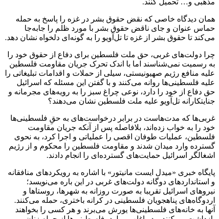
مذهبی و… تحمیل کنند.
همان دیدگاه خاصی که نقض حقوق بشر در غزه را پاسخ به حمله
حماس عنوان و جای ناقض حقوق بشر با مورد ظلم را جابه‌جا
می‌کند تا حقوق بشر از غزه تا تل‌آویو را به گونه‌ای دلخواه نشان دهد.
چرا دولت‌های غربی، حق ملت فلسطین برای دفاع از حقوق خود را
به رسمیت نمی‌شناسند اما با اندک تحرک جریان مقاومت فلسطین
علیه منافع رژیم صهیونیستی، سیلی از حملات و اقدامات تبلیغاتی را
علیه فلسطینی‌ها روانه می‌کنند و با گفتن این مسئله که اسرائیل
حق دفاع از خود را دارد، نوعی چراغ سبز را به رویه‌های مجرمانه و
جنایتکارانه تل‌آویو علیه ملت فلسطین نشان می‌دهند؟
غربی‌ها که مدت‌هاست در برابر درخواست‌های به حقِ فلسطینی‌ها
خود را به خواب زده‌اند، بلافاصله پس از آنکه جریان مقاومت
فلسطین، عملیات طوفان اقصی را عملیاتی و اجرا کرد، به نحوی
گسترده وارد میدان شدند و مقاومت فلسطین را محکوم و از رژیم
اشغالگر اسرائیل حمایت‌های گسترده‌ای را انجام دادند.
پایگاه خبری «میدل ایست مانیتور» با اشاره به رویکردهای منافقانه
و استانداردهای دوگانه دولت‌های غربی در این باره می‌نویسد؛
نیروهای اسرائیل تقریبا به صورت روزانه به شهرها، روستاها و
اردوگاه‌های پناهجویان فلسطینی در کرانه باختری، حمله می‌کنند.
آنها به خانه‌های فلسطینی‌ها یورش می‌برند و هر کسی را بخواهند
بازداشت می‌کنند و در اغلب موارد، فلسطینی‌ها از جمله زنان،