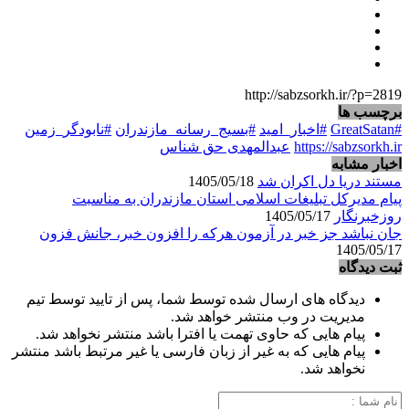
http://sabzsorkh.ir/?p=2819
برچسب ها
#GreatSatan
#اخبار_امید
#بسیج_رسانه_مازندران
#نابودگر_زمین
https://sabzsorkh.ir
عبدالمهدی حق شناس
اخبار مشابه
مستند دریا دل اکران شد
1405/05/18
پیام مدیرکل تبلیغات اسلامی استان مازندران به مناسبت
روزخبرنگار
1405/05/17
جان نباشد جز خبر در آزمون هرکه را افزون خبر، جانش فزون
1405/05/17
ثبت دیدگاه
دیدگاه های ارسال شده توسط شما، پس از تایید توسط تیم
مدیریت در وب منتشر خواهد شد.
پیام هایی که حاوی تهمت یا افترا باشد منتشر نخواهد شد.
پیام هایی که به غیر از زبان فارسی یا غیر مرتبط باشد منتشر
نخواهد شد.