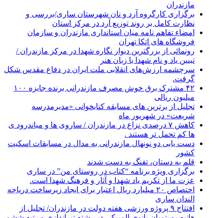
مازندران
برگزاری کارگروه آرد و نان شهرستان ساری/بررسی و
نظارت کامل بر روند توزیع آرد در مرکز استان
امضاء تفاهم نامه میان استانداری مازندران و سازمان
فروشگاه های اتکا تهران
رونمائی از بزرگترین دیوار نگاره شهدا در مرکز مازندران /
تبیین یاد و نام شهدا با زبان هنر
سرچشمه ارزش‌های انقلابی ملت ایران در دفاع مقدس شکل
گرفت.
۴۲ مشترک برق خوش مصرف مازندرانی برنده جایزه ۱۰۰
میلیون ریالی
تجلیل از برترین های مسابقه کتابخوانی «مدیرمدرسه
شریعت» در شهریور ماه
کاهش ۷ درصدی نزاع در مازندران / ساروی ها و میاندرود ی
ها کم تحمل تر هستند‌ .
دست یابی دو نونهال مازندرانی به مدال در مسابقات اسکیت
کشور
قلم به دستان، تفنگ به دست شدند
برگزاری ویژه برنامه “کتاب در روستای من” در ساری
عزت ما از تکریم یاد شهدا و آثار و فرهنگ شهدا است.
اختصاص ۲۰ میلیارد ریال اعتبار برای ایجاد زیرساخت دریاچه
الندان ساری
افتتاح ۹ پروژه ورزشی هفته دولت در مازندران/ تجلیل از
هانیه رستمیان بانوی المپیکی در رشته تیراندازی و رتبه ششم