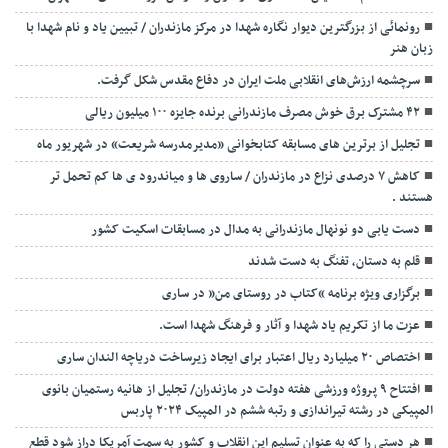
رونمائی از بزرگترین دیوار نگاره شهدا در مرکز مازندران / تبیین یاد و نام شهدا با
زبان هنر
سرچشمه ارزش‌های انقلابی ملت ایران در دفاع مقدس شکل گرفت.
۴۲ مشترک برق خوش مصرف مازندرانی برنده جایزه ۱۰۰ میلیون ریالی
تجلیل از برترین های مسابقه کتابخوانی «مدیرمدرسه شریعت» در شهریور ماه
کاهش ۷ درصدی نزاع در مازندران / ساروی ها و میاندرود ی ها کم تحمل تر
هستند‌ .
دست یابی دو نونهال مازندرانی به مدال در مسابقات اسکیت کشور
قلم به دستان، تفنگ به دست شدند
برگزاری ویژه برنامه “کتاب در روستای من” در ساری
عزت ما از تکریم یاد شهدا و آثار و فرهنگ شهدا است.
اختصاص ۲۰ میلیارد ریال اعتبار برای ایجاد زیرساخت دریاچه الندان ساری
افتتاح ۹ پروژه ورزشی هفته دولت در مازندران/ تجلیل از هانیه رستمیان بانوی
المپیکی در رشته تیراندازی و رتبه ششم در المپیک ۲۰۲۴ پاربس
هر دستی را که به عنوان تسلیم این انقلاب و کشور به سمت آمريکا دراز شود قطع