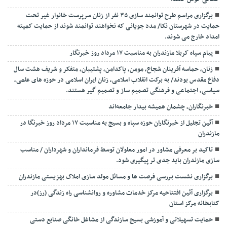
برگزاری مراسم طرح توانمند سازی ۳۵ نفر از زنان سرپرست خانوار غیر تحت
حمایت در شهرستان نکا/ مدد جویانی که نخواهند توانمند شوند از حمایت کمیته
امداد خارج می شوند.
پیام سپاه کربلا مازندران به مناسبت ۱۷ مرداد روز خبرنگار
زنان، حماسه آفرینان شجاع، مومن، پاکدامن، پشتیبان، متفکر و شریف هشت سال
دفاع مقدس بودند/ به برکت انقلاب اسلامی، زنان ایران اسلامی در حوزه های علمی،
سیاسی، اجتماعی و فرهنگی تصمیم ساز و تصمیم گیر هستند.
خبرنگاران، چشمان همیشه بیدار جامعه‌اند
آئین تجلیل از خبرنگاران حوزه سپاه و بسیج به مناسبت ۱۷ مرداد روز خبرنگا در
مازندران
تاکید بر معرفی مشاور در امور معلولان توسط فرمانداران و شهرداران / مناسب
سازی مازندران باید جدی تر پیگیری شود.
برگزاری نشست بررسی فرصت ها و مسائل مولد سازی املاک بهزیستی مازندران
برگزاری آئین افتتاحیه مرکز خدمات مشاوره و روانشناسی راه زندگی (رز)در
کتابخانه مرکز استان
حمایت تسهیلاتی و آموزشی بسیج سازندگی از مشاغل خانگی صنایع دستی