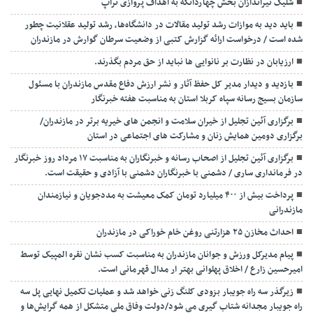
شلیک تیراندازان بخش چهاردانگه به اهداف پروازی تراپ
باید دید به موازات رشد تولید مقالات در دانشگاه‌ها، رشد تولید عقلانیت چطور
شده است / درخواست ارائه گزارش کتبی از وضعیت سرطان گوارش در مازندران
ارزیابان در نظارت بر نانوایی ها نباید از حق مردم بگذرند.
بازدید و دیدار مدیر کل حفظ آثار و نشر ارزش دفاع مقدس مازندران با مسئول
سازمان بسیج رسانه سپاه کربلا استان به مناسبت هفته خبرنگار
برگزاری آئین تجلیل از خیران سلامت و انجمن های خیریه برتر در مازندران/
برگزاری دومین همایش زنان و مشارکت های اجتماعی در استان
برگزاری آئین تجلیل از اصحاب رسانه و خبرنگاران به مناسبت ۱۷ مرداد روز خبرنگار
در فرمانداری ساری / دشمنی با خبرنگاران دشمنی با آزادی و حقیقت است.
پرداخت بیش از ۴۰۰ میلیارد تومان کمک معیشت به مددجویان و نیازمندان
مازندرانی
احداث مخازن ۲۵ هزارتنی روغن خام خوراکی در مازندران
پیام مدیرکل ورزش و جوانان مازندران به مناسبت کسب نشان نقره المپیک توسط
امیرحسین زارع / اخلاق پهلوانی بهتر ار مدال قهرمانی است.
زیرگذر سه راه جویبار بزودی کلنگ زنی خواهد شد و عملیات تکمیل نهایی پل سه
راه جویبار مجدانه شتاب گیری می شود/دولت وفاق ملی متشکل از همه گرایش‌ها و