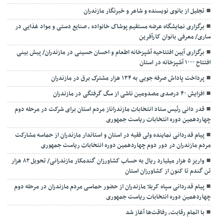
تجلیل از بانوی نویسنده و شاعر و خبرنگار مازندران
برگزاری نمایشگاه عرضه مستقیم پوشاک خانواده ، صنایع دستی و مواد غذایی در
ساری/ معرفی بانوان کارآفرین
برگزاری آیین افتتاحیه آشپزخانه اطعام و احسان حسینی در مازندران/ پیش بینی
افتتاح ۱۰۰۰ آشپزخانه در استان
پرداخت پاداش صرفه جویی به ۱۳۴ هزار مشترک برق در مازندران
افزایش ۴۰ درصدی مصدومین ناشی از سگ گرفتگی در مازندران
قدر دانی رئیس ستاد انتخابات مازندراناز مردم استان برای شرکت در مرحله دوم
چهاردهمین دوره انتخابات ریاست جمهوری
پیام قدردانی نماینده ولی فقیه در استان و استاندار مازندران از حماسه مشارکت
مردم مازندران در دور دوم چهاردهمین دوره انتخابات ریاست جمهوری
واریز ۵ هزار میلیارد ریال به حساب کشاورزان گندمکار مازندرانی/ تحویل ۸۲ هزار
تن گندم تا کنون از کشاورزان استان
پیام قدردانی سپاه کربلا مازندران از حضور حماسی مردم مازندران در مرحله دوم
چهاردهمین دوره انتخابات ریاست جمهوری
با اتمام رقابت، رفاقت‌ها آغاز شد