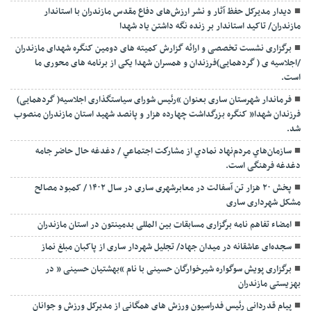
دیدار مدیرکل حفظ آثار و نشر ارزش‌های دفاع مقدس مازندران با استاندار
مازندران/ تاکید استاندار بر زنده نگه داشتن یاد شهدا
برگزاری نشست تخصصی و ارائه گزارش کمیته های دومین کنگره شهدای مازندران
/اجلاسیه ی ( گردهمایی)فرزندان و همسران شهدا یکی از برنامه های محوری ما
است.
فرماندار شهرستان ساری بعنوان “رئیس شورای سیاستگذاری اجلاسیه( گردهمایی)
فرزندان شهدا” کنگره بزرگداشت چهارده هزار و پانصد شهید استان مازندران منصوب
شد.
سازمان‌هاي مردم‌نهاد نمادي از مشاركت اجتماعي / دغدغه حال حاضر جامه
دغدغه فرهنگی است.
پخش ۲۰ هزار تن آسفالت در معابرشهری ساری در سال ۱۴۰۲ / کمبود مصالح
مشکل شهرداری ساری
امضاء تفاهم نامه برگزاری مسابقات بین المللی بدمینتون در استان مازندران
سجده‌ای عاشقانه در میدان جهاد/ تجلیل شهردار ساری از پاکبان مبلغ نماز
برگزاری پویش سوگواره شیرخوارگان حسینی با نام “بهشتیان حسینی ” در
بهزیستی مازندران
پیام قدردانی رئیس فدراسیون ورزش های همگانی از مدیرکل ورزش و جوانان