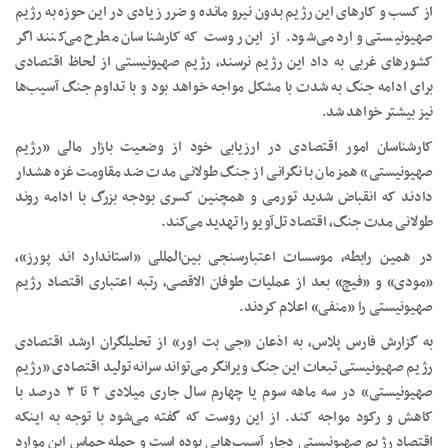
از کسب و کارهای این رژیم بدون نیرو مانده و ضرر زیادی در این حوزه به رژیم
صهیونیستی وارد می‌شود. از این روست که کارشناسان مطرح می‌کنند اگر
کشورهای غربی به داد این رژیم نرسند، رژیم صهیونیستی از لحاظ اقتصادی
برای ادامه جنگ به شدت با مشکل مواجه خواهد بود و با تداوم جنگ آسیب‌ها
نیز بیشتر خواهد شد.
کارشناسان امور اقتصادی در ارزیابی خود از وضعیت بازار مالی «رژیم
صهیونیستی» همزمان با نگرانی از جنگ طولانی مدت ضد مقاومت غزه هشدار
دادند که انقباض شدید تورمی و همچنین کسری بودجه بزرگ با ادامه روند
طولانی مدت جنگ، اقتصاد تل‌آویو را تهدید می‌کند.
در همین رابطه، موسسات اعتبارسنجی بین‌المللی «استاندارد ‌اند پورز»،
«مودی» و «فیچ» بعد از عملیات طوفان الاقصی، رتبه اعتباری اقتصاد رژیم
صهیونیستی را «منفی» اعلام کردند.
به گزارش فارس پلاس، به اذعان «جی بت اور» از تحلیلگران ارشد اقتصادی
رژیم صهیونیستی تبعات این جنگ ویرانگر می‌تواند سرانه تولید اقتصادی «رژیم
صهیونیستی» در سه ماهه سوم یا چهارم سال جاری میلادی ۲ تا ۳ درصد با
کاهش و رکود مواجه کند. از این روست که گفته می‌‎شود با توجه به اینکه
اقتصاد رژیم صهیونیستی دچار آسیب‌هایی بوده است و حمله حماس این موارد