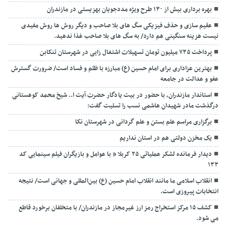
بهره برداری بیش از ۱۳۰ طرح ویژه مددجویان بهزیستی در مازندران
عقیم سازی و حذف فیزیکی سگ های بلا صاحب و دیگر روش ها روش مفیدی
نیست هزینه سنگینی هم دارد/ به سگ های بلا صاحب غذا ندهید.
پرداخت ۷۳۵ میلیون تومان تسهیلات اشتغال زایی در شهرستان تنکابن
بهترین عزاداری برای امام حسین (ع) مبارزه با ظلم و فساد است/ ضرورت گسترش
عفو و عدالت در جامعه
استاندار مازندران، با حضور در بیت یادگار حضرت آیت ا.. شیخ محمد کوهستانی
درگذشت مادر شهیدان هاشمی نسب را تسلیت گفت:
برگزاری مراسم علم بستن و علم گردانی در شهرستان نکا
یک مخزن دولتی هم در استان نداریم
دیدار فرمانده لشکر عملیاتی ۲۵ کربلا ” با عوامل و بازیگران فیلم سینمایی کد
۱۳۳
انقلاب اسلامی ما مانند انقلاب امام حسین (ع) بین‌المللی و جهانی است/ نتیجه
انتخابات پیروزی است.
کشف ۱۵ مرکز استخراج رمز ارز غیرمجاز در مازندران/ با متخلفان برخورد قاطع
می شود.