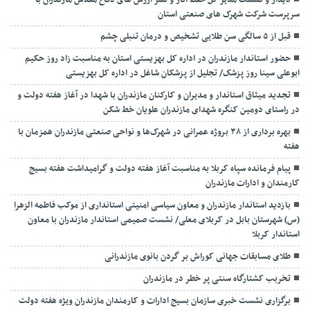
دیدار و نشست مدیر کل حفظ آثار و نشر ارزش های دفاع مقدس مازندران با
سرپرست شرکت شهرک های صنعتی استان
قبل از ۵ سالگی سن طلایی تشخیص و درمان تنبلی چشم
حضور استاندار مازندران در اداره کل بهزیستی استان به مناسبت زاد روز حکیم
ابوعلی سینا روز پزشک/ تجلیل از پزشکان شاغل در اداره کل بهزیستی
تجدید میثاق استاندار و مدیران و کارکنان مازندران با شهدا در آغاز هفته دولت و
در راستای دومین کنگره شهدای مازندران علویان خط شکن
بهره برداری از ۳۸ بروژه عمرانی در شهرک‌ها و نواحی صنعتی مازندران همزمان با
هفته
پیام فرمانده سپاه کربلا به مناسبت آغاز هفته دولت و گرامیداشت هفته بسیج
کارمندان و ادارات مازندران
بازدید استاندار مازندران و معاون سیاسی امنیتی استانداری از موکب فاطمه الزهرا
(س) شهرستان بابل در کربلای معلی/ نشست صمیمی استاندار مازندران با معاون
استاندار کربلا
طلای مسابقات جهانی کوراش بر گردن بانوی مازندرانی
تخربب کشتارگاه سنتی پر خطر در مازندران
برگزاری نشست خبری سازمان بسیج ادارات و کارمندان مازندران ویژه هفته دولت