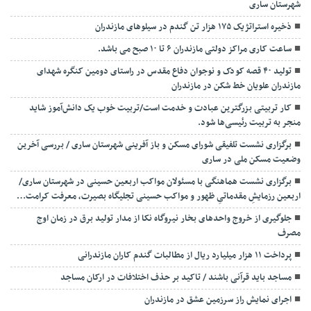
شهرستان ساری
ذخیره استراتژیک ۱۷۵ هزار تن گندم در سیلوهای مازندران
ساعت کاری مراکز دولتی مازندران ۶ تا ۱۰ صبح می باشد.
تولید ۴۰ قصه کودک و نوجوان دفاع مقدس در راستای دومین کنگره شهدای
مازندران علویان خط شکن در مازندران
کار تربیتی بزرگترین عبادت و خدمت است/تربیت خوب یک دانش‌آموز شاید
منجر به تربیت رئیسی‌ها شود.
برگزاری ‌نشست تلفیقی شورای مسکن و باز آفرینی شهرستان ساری / بررسی آخرین
وضعیت مسکن ملی در ساری
برگزاری نشست هماهنگی با مسئولان مواکب اربعین حسینی در شهرستان ساری/
اربعین رزمایشِ مقدماتیِ ظهور و مواکب حسینی تجلیگاه بصیرت، معرفت کرامت…
جلوگیری از خروج واحدهای بخار نیروگاه نکا از مدار تولید برق در زمان اوج
مصرف
پرداخت ۱۱ هزار میلیارد ریال از مطالبات گندم کاران مازندرانی
مساجد باید قرآنی باشند / تاکید بر حذف اختلافات در ارکان مساجد
اجرای نمایش راز سرزمین عشق در مازندران