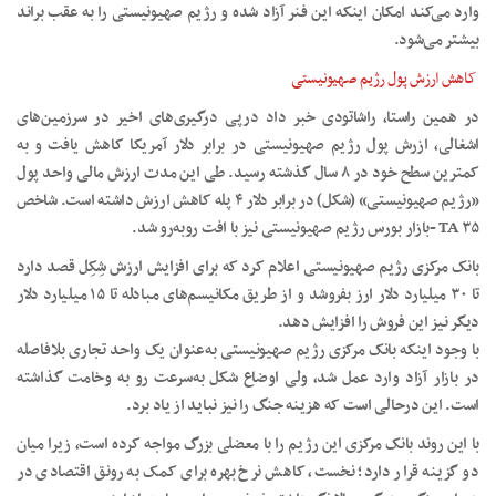
وارد می‌کند امکان اینکه این فنر آزاد شده و رژیم صهیونیستی را به عقب براند
بیشتر می‌شود.
کاهش ارزش پول رژیم صهیونیستی
در همین راستا، راشاتودی خبر داد درپی درگیری‌های اخیر در سرزمین‌های
اشغالی، ازرش پول رژیم صهیونیستی در برابر دلار آمریکا کاهش یافت و به
کمترین سطح خود در ۸ سال گذشته رسید. طی این مدت ارزش مالی واحد پول
«رژیم صهیونیستی» (شکل) در برابر دلار ۴ پله کاهش ارزش داشته است. شاخص
۳۵ TA -بازار بورس رژیم صهیونیستی نیز با افت رو‌به‌رو شد.
بانک مرکزی رژیم صهیونیستی اعلام کرد که برای افزایش ارزش شِکِل قصد دارد
تا ۳۰ میلیارد دلار ارز بفروشد و از طریق مکانیسم‌های مبادله تا ۱۵ میلیارد دلار
دیگر نیز این فروش را افزایش دهد.
با وجود اینکه بانک مرکزی رژیم صهیونیستی به‌عنوان یک واحد تجاری بلافاصله
در بازار آزاد وارد عمل شد، ولی اوضاع شکل به‌سرعت رو به وخامت گذاشته
است. این درحالی است که هزینه جنگ را نیز نباید از یاد برد.
با این روند بانک مرکزی این رژیم را با معضلی بزرگ مواجه کرده است، زیرا میان
دو گزینه قرار دارد؛ نخست، کاهش نرخ بهره برای کمک به رونق اقتصادی در