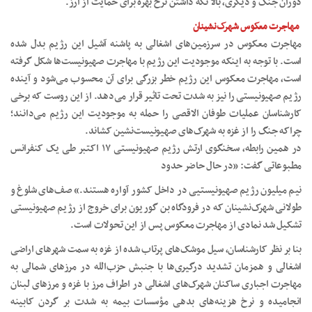
دوران جنگ و دیگری، بالا نگه داشتن نرخ بهره برای حمایت از ارز.
مهاجرت معکوس شهرک‌نشینان
مهاجرت معکوس در سرزمین‌های اشغالی به پاشنه آشیل این رژیم بدل شده
است. با توجه به اینکه موجودیت این رژیم با مهاجرت صهیونیست‌ها شکل گرفته
است، مهاجرت معکوس این رژیم خطر بزرگی برای آن محسوب می‌شود و آینده
رژیم صهیونیستی را نیز به شدت تحت تاثیر قرار می‌دهد. از این روست که برخی
کارشناسان عملیات طوفان الاقصی را حمله به موجودیت این رژیم می‌دانند؛
چراکه جنگ را از غزه به شهرک‌های صهیونیست‌نشین کشاند.
در همین رابطه، سخنگوی ارتش رژیم صهیونیستی ۱۷ اکتبر طی یک کنفرانس
مطبوعاتی گفت: «در حال حاضر حدود
نیم میلیون رژیم صهیونیستیی در داخل کشور آواره هستند.» صف‌های شلوغ و
طولانی شهرک‌نشینان که در فرودگاه بن گوریون برای خروج از رژیم صهیونیستی
تشکیل شد نمادی از مهاجرت معکوس پس از این تحولات است.
بنا بر نظر کارشناسان، سیل موشک‌های پرتاب شده از غزه به سمت شهرهای اراضی
اشغالی و همزمان تشدید درگیری‌ها با جنبش حزب‌الله در مرزهای شمالی به
مهاجرت اجباری ساکنان شهرک‌های اشغالی در اطراف مرز با غزه و مرزهای لبنان
انجامیده و نرخ هزینه‌های بدهی مؤسسات بیمه به شدت بر گردن کابینه