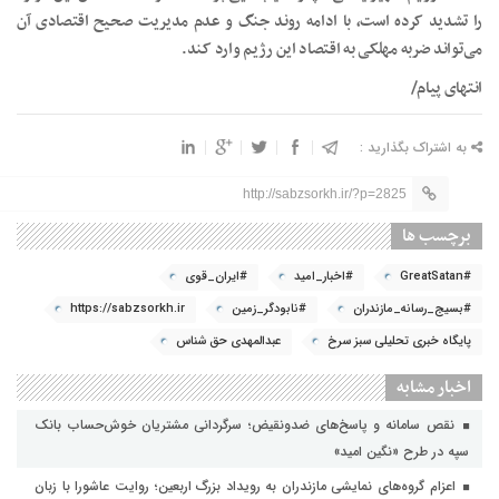
را تشدید کرده است، با ادامه روند جنگ و عدم مدیریت صحیح اقتصادی آن
می‌تواند ضربه مهلکی به اقتصاد این رژیم وارد کند.
انتهای پیام/
به اشتراک بگذارید :
http://sabzsorkh.ir/?p=2825
برچسب ها
#GreatSatan
#اخبار_امید
#ایران_قوی
#بسیج_رسانه_مازندران
#نابودگر_زمین
https://sabzsorkh.ir
پایگاه خبری تحلیلی سبز سرخ
عبدالمهدی حق شناس
اخبار مشابه
نقص سامانه و پاسخ‌های ضدونقیض؛ سرگردانی مشتریان خوش‌حساب بانک
سپه در طرح «نگین امید»
اعزام گروه‌های نمایشی مازندران به رویداد بزرگ اربعین؛ روایت عاشورا با زبان