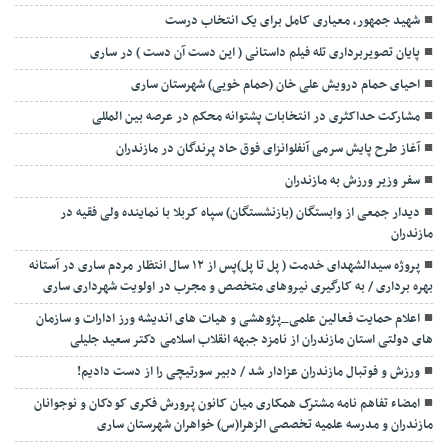
شهید جمهور، معیاری کامل برای یک انتخاب درست
پایان تصویربرداری تله فیلم داستانی ( این دست آن دست ) در ساری
احیای حمام درویش علی خان (حمام خویی) شهرستان ساری
مشارکت حداکثری در انتخابات پشتوانه محکم در عرصه بین المللی
آغاز طرح پایش سرمی آنفلوانزای فوق حاد پرندگان در مازندران
سفر وزیر ورزش به مازندران
دیدار جمعی از وابستگان (بازنشستگان) سپاه کربلا با نماینده ولی فقیه در
مازندران
پروژه سیدالشهدای خدمت ( پل تا پل)پس از ۱۲ سال انتظار مردم ساری در آستانه
بهره برداری / به کارگیری نیروهای متخصص و مجرب در اولویت شهرداری ساری
اعلام حمایت فعالین علمی_پژوهشی و هیات های اندیشه ورز ادارات و سازمان
های دولتی استان مازندران از نامزد جبهه انقلاب اسلامی دکتر سعید جلیلی
ورزش و فوتبال مازندران عزادار شد / دبیر سورتیچی را از دست دادیم!
امضاء تفاهم نامه مشترک همکاری میان کانون پرورش فکری کودکان و نوجوانان
مازندران و مدرسه علمیه تخصصی الزهرا(س) خواهران شهرستان ساری