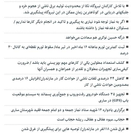
با تلاش کارکنان نیروگاه نکا از محدودیت تولید برق ناشی از هجوم خزه و
جلبکهای دریایی در کوتاهترین زمان ممکن در این نیروگاه پیشگیری شد.
اگر به نماز توجه شود نیازی به پیگیری و تاکید در انجام دیگر کارها نداریم /
مسئولان دغدغه نماز را داشته باشند
درگه حسین نوکری هم سعادت می‌خواهد
ثبت کمترین تورم ماهانه ۱۶ ماه اخیر در تیر ماه/ سقوط تورم نقطه‌ای به کانال ۳۰
درصد
کشف استعداد معلولین یکی از کارهای مهم بهزیستی باید باشد / ضرورت
کیفی‌سازی تجهیزات معلولان و تقدیر از همراهان و همسران آنها
کاهش ۳۴ درصدی تلفات ناشی از حوادث كار در مازندران/افزایش ۱۶ درصدی
مصدومین حوادث ناشی از کار
تجهیز ۳۵ دستگاه خودروی رفت‌وروب و جمع‌آوری پسماند به سیستم موقعیت
یاب (GPS) در ساری
برگزاری یادواره ۱۲ شهید ستاد نماز جمعه و دو امام جمعه فقید شهرستان ساری
حجاب، میوه عفاف و عفاف، ریشه حجاب است
غرق شدن ۱۱۸نفر در مازندران/ توصيه هايی برای پيشگيری از غرق شدن