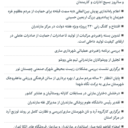
و سالروز بسیج ادارات و کارمندان
اعلام راه‌اندازی پویش بین‌المللی «به سمت قبله» برای حمایت از مردم مظلوم غزه
هم‌زمان با پیاده‌روی بزرگ اربعین حسینی
افتتاح و کلنگ زنی ۲۳۰ پروژه ویژه هفته دولت در مرکز مازندران
تدوین بسته راهبردی مرکبات از تولید تا صادرات / حمایت از صادرات عاملی در
ارتقای کیفیت تولید داخلی است.
بررسی برنامه راهبردی عملیاتی شهرداری ساری
تجلیل از ووشوکاران مازندرانی تیم ملی ووشو
برگزاری نشست بررسی مشکلات زیست محیطی شهرک صنعتی چمستان نور
پایان انتظار ۲۰ ساله مردم ساری / بهره برداری از سالن فرهنگی ورزشی ماهفروجک
شهرستان ساری به برکت نگاه شهدا
درخشش دختران مازنی در مسابقات کاراته روستائیان و عشایر کشور
تقدیر رئیس دانشگاه علوم پزشکی مازندران از مدیرکل غله مازندران
برگزاری کارگروه آرد و نان شهرستان ساری/بررسی و نظارت کامل بر روند توزیع آرد
در مرکز استان
امضاء تفاهم نامه میان استانداری مازندران و سازمان فروشگاه های اتکا تهران