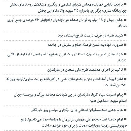
بازدید بابایی نماینده مجلس شورای اسلامی و پیگیری مشکلات روستاهای بخش
چهاردانگه ساری/ برگزاری یادواره ۳۵ شهید والا مقام این بخش
جذب بیش از ۱۸ میلیارد تومان صدقه درمازندران / افزایش ۲۶ درصدی جمع آوری
صدقه
شهید هنیه در طرف درست تاریخ ایستاده بود
ضرورت نهادینه شدن فرهنگ صلح و سازش در جامعه
شهدا مظهر صبر و بصیرت هستند/ ملت ایران به شهید اسماعیل هنیه امتیاز بالایی
دادند.
تاکید بر اجرای هدفمند طرح ملی فتحان در مازندران
آغاز فروش آسفالت و بتن و مصنوعات بتنی در کارخانه مِرمِت ساری/تولید روزانه
۲۵۰ تن آسفالت
پیام تسلیت سپاه کربلا مازندران در پی شهادت مجاهد بزرگ و برجسته جهان
اسلام شهید اسماعیل هنیه
عزم جدی همه مسئولان استانی برای برگزاری مراسم روز خبرنگار
امام خامنه ای: خونخواهی مهمان عزیزمان را وظیفه خود می‌دانیم/رژیم
صهیونیستی زمینه مجازات سخت را برای خود فراهم ساخت