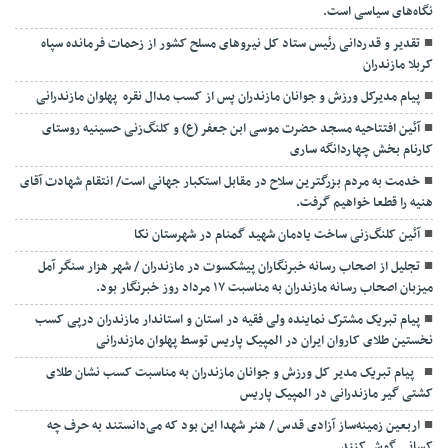
نگاه‌های سیاسی است.
تقدیر و قدردانی رئیس ستاد کل نیرو‌های مسلح کشور از زحمات فرمانده سپاه
کربلا مازندران
پیام مدیرکل ورزش و جوانان مازندران پس از کسب مدال نقره پهلوان مازندرانی
آئین افتتاحیه مسجد حضرت موسی ابن جعفر (ع) و کلنگ‌زنی حسینیه روستای
کارنام بخش چهاردانگه ساری
خدمت به مردم بزرگترین سلاح در مقابل استکبار جهانی است/ انتقام شهادت آقای
هنیه را قطعا خواهیم گرفت.
آئین کلنگ‌زنی ساخت یادمان شهید گمنام در شهرستان نکا
تجلیل از اصحاب رسانه خبرنگاران پیشکسوت در مازندران / شهر هزار سنگر آمل
میزبان اصحاب رسانه مازندران به مناسبت ۱۷ مرداد روز خبرنگار بود.
پیام تبریک مشترک نماینده ولی فقیه در استان و استاندار مازندران درپی کسب
نخستین طلای کاروان ایران در المپیک پاریس توسط پهلوان مازندرانی
‍ ‍ پیام تبریک مدیر کل ورزش و جوانان مازندران به مناسبت کسب نشان طلای
کشتی گیر مازندرانی در المپیک پاریس
اربعین زمینه‌ساز آزادی قدس / هنر شهدا این بود که می‌دانستند به حرف چه
کسانی گوش کنند.