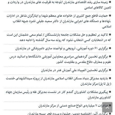
زمینه سازی رشد اقتصادی مازندران /توجه به ظرفیت های مازندران در واردات و
تامین کالاهای اساسی
حمایت قاطع جمع کثیری از خانواده های معظم شهدا و ایثارگران شاغل در ادارات
،نهادها و دستگاه های اجرایی مازندران از دکتر سعید جلیلی نامزد جبهه انقلاب
اسلامی
تاکید بر تعظیم و حل مشکلات جامعه بازنشستگان / تمام سعی دشمنان این است
که در انتخابات کسی انتخاب نشود که روند سه سال گذشته را ادامه دهد
برگزاری ۶۱ دوره آموزشی، ترویجی و توانمند سازی دامپزشکی در مازندران
برگزاری نخسین گردهمایی سراسری معاونین آموزشی دانشگاه‌ها و اساتید درس
علوم و معارف دفاع مقدس و مقاومت کشور
برگزاری نخستین المپیاد ملی آموزش هنر در مازندران
بازدید مدیرکل بنیاد مسکن انقلاب اسلامی مازندران از پروژه سیدالشهدای خدمت
( پل تا پل) مرکز مازندران
پیگیری مشکلات کشاورزان گندم کار در نشست مدیرکل غله و رئیس سازمان جهاد
کشاورزی مازندران
صادرات ۷ میلیاردی انواع صنایع دستی از مرکز مازندران
برگزاری آئین اختتامیه دومین جشنواره سرود فجر بسیج مازندران