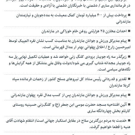
در فرمانداری ساری / دشمنی با خبرنگاران دشمنی با آزادی و حقیقت است.
پرداخت بیش از ۴۰۰ میلیارد تومان کمک معیشت به مددجویان و نیازمندان
مازندرانی
احداث مخازن ۲۵ هزارتنی روغن خام خوراکی در مازندران
پیام مدیرکل ورزش و جوانان مازندران به مناسبت کسب نشان نقره المپیک توسط
امیرحسین زارع / اخلاق پهلوانی بهتر ار مدال قهرمانی است.
زیرگذر سه راه جویبار بزودی کلنگ زنی خواهد شد و عملیات تکمیل نهایی پل سه
راه جویبار مجدانه شتاب گیری می شود/دولت وفاق ملی متشکل از همه گرایش‌ها و
نگاه‌های سیاسی است.
تقدیر و قدردانی رئیس ستاد کل نیرو‌های مسلح کشور از زحمات فرمانده سپاه
کربلا مازندران
پیام مدیرکل ورزش و جوانان مازندران پس از کسب مدال نقره پهلوان مازندرانی
آئین افتتاحیه مسجد حضرت موسی ابن جعفر (ع) و کلنگ‌زنی حسینیه روستای
کارنام بخش چهاردانگه ساری
خدمت به مردم بزرگترین سلاح در مقابل استکبار جهانی است/ انتقام شهادت آقای
هنیه را قطعا خواهیم گرفت.