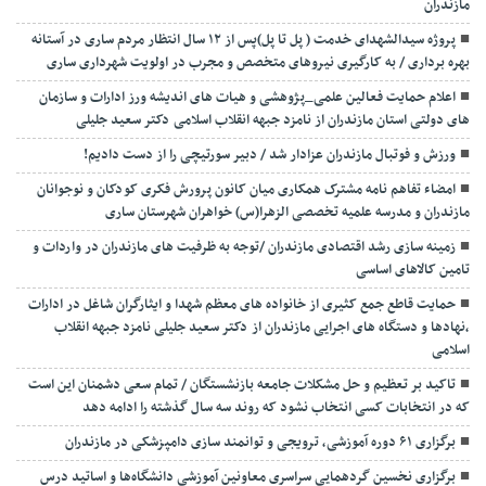
مازندران
پروژه سیدالشهدای خدمت ( پل تا پل)پس از ۱۲ سال انتظار مردم ساری در آستانه
بهره برداری / به کارگیری نیروهای متخصص و مجرب در اولویت شهرداری ساری
اعلام حمایت فعالین علمی_پژوهشی و هیات های اندیشه ورز ادارات و سازمان
های دولتی استان مازندران از نامزد جبهه انقلاب اسلامی دکتر سعید جلیلی
ورزش و فوتبال مازندران عزادار شد / دبیر سورتیچی را از دست دادیم!
امضاء تفاهم نامه مشترک همکاری میان کانون پرورش فکری کودکان و نوجوانان
مازندران و مدرسه علمیه تخصصی الزهرا(س) خواهران شهرستان ساری
زمینه سازی رشد اقتصادی مازندران /توجه به ظرفیت های مازندران در واردات و
تامین کالاهای اساسی
حمایت قاطع جمع کثیری از خانواده های معظم شهدا و ایثارگران شاغل در ادارات
،نهادها و دستگاه های اجرایی مازندران از دکتر سعید جلیلی نامزد جبهه انقلاب
اسلامی
تاکید بر تعظیم و حل مشکلات جامعه بازنشستگان / تمام سعی دشمنان این است
که در انتخابات کسی انتخاب نشود که روند سه سال گذشته را ادامه دهد
برگزاری ۶۱ دوره آموزشی، ترویجی و توانمند سازی دامپزشکی در مازندران
برگزاری نخسین گردهمایی سراسری معاونین آموزشی دانشگاه‌ها و اساتید درس