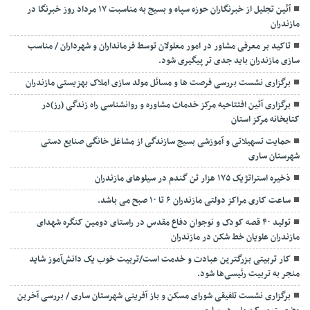
آئین تجلیل از خبرنگاران حوزه سپاه و بسیج به مناسبت ۱۷ مرداد روز خبرنگا در
مازندران
تاکید بر معرفی مشاور در امور معلولان توسط فرمانداران و شهرداران / مناسب
سازی مازندران باید جدی تر پیگیری شود.
برگزاری نشست بررسی فرصت ها و مسائل مولد سازی املاک بهزیستی مازندران
برگزاری آئین افتتاحیه مرکز خدمات مشاوره و روانشناسی راه زندگی (رز)در
کتابخانه مرکز استان
حمایت تسهیلاتی و آموزشی بسیج سازندگی از مشاغل خانگی صنایع دستی
شهرستان ساری
ذخیره استراتژیک ۱۷۵ هزار تن گندم در سیلوهای مازندران
ساعت کاری مراکز دولتی مازندران ۶ تا ۱۰ صبح می باشد.
تولید ۴۰ قصه کودک و نوجوان دفاع مقدس در راستای دومین کنگره شهدای
مازندران علویان خط شکن در مازندران
کار تربیتی بزرگترین عبادت و خدمت است/تربیت خوب یک دانش‌آموز شاید
منجر به تربیت رئیسی‌ها شود.
برگزاری ‌نشست تلفیقی شورای مسکن و باز آفرینی شهرستان ساری / بررسی آخرین