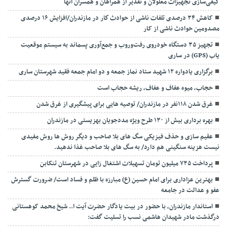
کیفی‌سازی تجهیزات معلولان و تقدیر از همراهان و همسران آنها
کاهش ۳۴ درصدی تلفات ناشی از حوادث كار در مازندران/افزایش ۱۶ درصدی
مصدومین حوادث ناشی از کار
تجهیز ۳۵ دستگاه خودروی رفت‌وروب و جمع‌آوری پسماند به سیستم موقعیت
یاب (GPS) در ساری
برگزاری یادواره ۱۲ شهید ستاد نماز جمعه و دو امام جمعه فقید شهرستان ساری
حجاب، میوه عفاف و عفاف، ریشه حجاب است
غرق شدن ۱۱۸نفر در مازندران/ توصيه هايی برای پيشگيری از غرق شدن
بهره برداری بیش از ۱۳۰ طرح ویژه مددجویان بهزیستی در مازندران
عقیم سازی و حذف فیزیکی سگ های بلا صاحب و دیگر روش ها روش مفیدی
نیست هزینه سنگینی هم دارد/ به سگ های بلا صاحب غذا ندهید.
پرداخت ۷۳۵ میلیون تومان تسهیلات اشتغال زایی در شهرستان تنکابن
بهترین عزاداری برای امام حسین (ع) مبارزه با ظلم و فساد است/ ضرورت گسترش
عفو و عدالت در جامعه
استاندار مازندران، با حضور در بیت یادگار حضرت آیت ا.. شیخ محمد کوهستانی
درگذشت مادر شهیدان هاشمی نسب را تسلیت گفت: