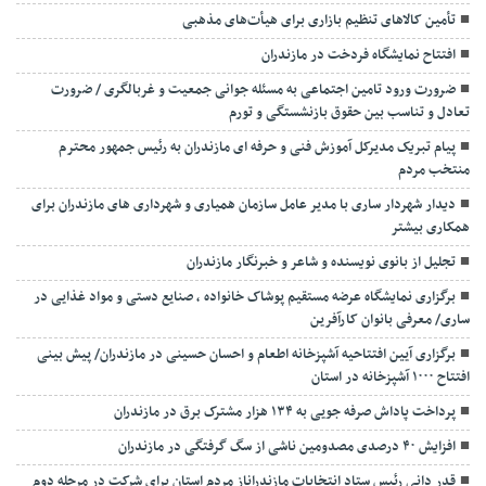
تأمین کالاهای تنظیم بازاری برای هیأت‌های مذهبی
افتتاح نمایشگاه فردخت در مازندران
ضرورت ورود تامین اجتماعی به مسئله جوانی جمعیت و غربالگری / ضرورت
تعادل و تناسب بین حقوق بازنشستگی و تورم
پیام تبریک مدیرکل آموزش فنی و حرفه ای مازندران به رئیس جمهور محترم
منتخب مردم
دیدار شهردار ساری با مدیر عامل سازمان همیاری و شهرداری های مازندران برای
همکاری بیشتر
تجلیل از بانوی نویسنده و شاعر و خبرنگار مازندران
برگزاری نمایشگاه عرضه مستقیم پوشاک خانواده ، صنایع دستی و مواد غذایی در
ساری/ معرفی بانوان کارآفرین
برگزاری آیین افتتاحیه آشپزخانه اطعام و احسان حسینی در مازندران/ پیش بینی
افتتاح ۱۰۰۰ آشپزخانه در استان
پرداخت پاداش صرفه جویی به ۱۳۴ هزار مشترک برق در مازندران
افزایش ۴۰ درصدی مصدومین ناشی از سگ گرفتگی در مازندران
قدر دانی رئیس ستاد انتخابات مازندراناز مردم استان برای شرکت در مرحله دوم