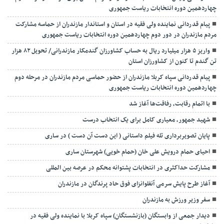
چهاردهمین دوره انتخابات ریاست جمهوری
پیام قدردانی نماینده ولی فقیه در استان و استاندار مازندران از حماسه مشارکت
مردم مازندران در دور دوم چهاردهمین دوره انتخابات ریاست جمهوری
واریز ۵ هزار میلیارد ریال به حساب کشاورزان گندمکار مازندرانی/ تحویل ۸۲ هزار
تن گندم تا کنون از کشاورزان استان
پیام قدردانی سپاه کربلا مازندران از حضور حماسی مردم مازندران در مرحله دوم
چهاردهمین دوره انتخابات ریاست جمهوری
با اتمام رقابت، رفاقت‌ها آغاز شد
شهید جمهور، معیاری کامل برای یک انتخاب درست
پایان تصویربرداری تله فیلم داستانی ( این دست آن دست ) در ساری
احیای حمام درویش علی خان (حمام خویی) شهرستان ساری
مشارکت حداکثری در انتخابات پشتوانه محکم در عرصه بین المللی
آغاز طرح پایش سرمی آنفلوانزای فوق حاد پرندگان در مازندران
سفر وزیر ورزش به مازندران
دیدار جمعی از وابستگان (بازنشستگان) سپاه کربلا با نماینده ولی فقیه در