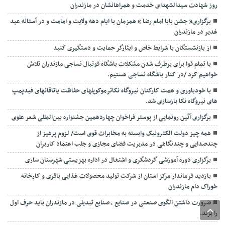
روز شهادت سیدالشهدای خدمت و همراهانشان در مازندران
برگزاری« جشن بابا امام رضا » همزمان با ایام دهه ولایت و امامت و در آستانه عید
غدیر در مازندران
از بازنشستگان با شرایط خاص و ایثارگر حمایت و دستگیری کنید
با تمام قوا برای برطرف شدن مشکلات باشگاه فوتبال نساجی مازندران تلاش
خواهیم کرد /در کنار باشگاه نساجی هستیم.
با خودباوری و همت کارکنان نیروگاه نکاترموکوپلهای حفاظت یاتاقانهای فیدپمپ
های نیروگاه نکا بازسازی شد.
برگزاری آئین رونمایی از پوستر فراخوان چهاردهمین جشنواره بین‌المللی شعر علوی
همه چیز دولت الکترونیک وابسته به مخابرات قوی است/ لزوم پرهیز از
چندصدایی و چندنگاهی در مدیریت فضای مجازی و جلب اعتماد کاربران
برگزاری دوره آموزشی گردشگری و اشتغال در اداره بهزیستی شهرستان ساری
بازدید فرماندار مرکز استان از شرکت تولید محصولات غذایی باقری و کارخانه
خوراک دام مازندران
ضرورت داشتن الگوی صنعتی در صنایع ، صنایع تبدیلی در مازندران باید حرف اول
را بزند.