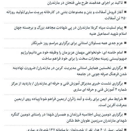
تاکید بر اجرای هدفمند طرح ملی فتحان در مازندران
آغاز فروش آسفالت و بتن و مصنوعات بتنی در کارخانه مِرمِت ساری/تولید روزانه
۲۵۰ تن آسفالت
پیام تسلیت سپاه کربلا مازندران در پی شهادت مجاهد بزرگ و برجسته جهان
اسلام شهید اسماعیل هنیه
عزم جدی همه مسئولان استانی برای برگزاری مراسم روز خبرنگار
امام خامنه ای: خونخواهی مهمان عزیزمان را وظیفه خود می‌دانیم/رژیم
صهیونیستی زمینه مجازات سخت را برای خود فراهم ساخت
برگزاری نخستین همایش استانی مدیریت کربن در مازندران/ ضرورت نهادینه
شدن فرهنگ صرفه جویی در جامعه
برگزاری نشست خبری مدیرکل آموزش فنی و حرفه ای مازندران / بازدید از مرکز
شماره ۳ آموزش فنی و حرفه ای ساری
شرایط سفر ایمن برای رفت و آمد زائران اربعین فراهم شود/پیاده روی اربعین
معرفت آفرین است.
برگزاری دومین پیش اجلاسیه فرزندان و همسران شهدا در راستای دومین کنگره
شهدای مازندران سرزمین علویان خط شکن
تماس بیش از ۶ هزار نفر از شهروندان با سامانه ۱۳۷ شهرداری ساری