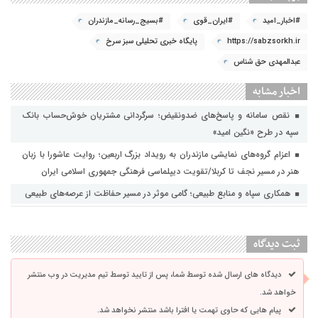
#اخبار_امید
#ایران_قوی
#بسیج_رسانه_مازندران
https://sabzsorkh.ir
پایگاه خبری تحلیلی سبز سرخ
عبدالمهدی حق شناس
اخبار مشابه
نقص سامانه و پاسخ‌های ضدونقیض؛ سرگردانی مشتریان خوش‌حساب بانک
سپه در طرح «نگین امید»
اعزام گروه‌های نمایشی مازندران به رویداد بزرگ اربعین؛ روایت عاشورا با زبان
هنر در مسیر نجف تا کربلا/تقویت دیپلماسی فرهنگی جمهوری اسلامی ایران
همکاری سپاه و منابع طبیعی؛ گامی موثر در مسیر حفاظت از عرصه‌های طبیعی
ثبت دیدگاه
دیدگاه های ارسال شده توسط شما، پس از تایید توسط تیم مدیریت در وب منتشر
خواهد شد.
پیام هایی که حاوی تهمت یا افترا باشد منتشر نخواهد شد.