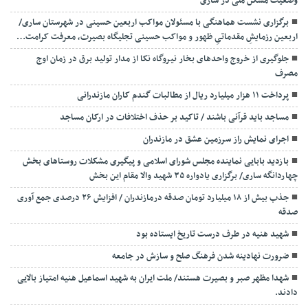
وضعیت مسکن ملی در ساری
برگزاری نشست هماهنگی با مسئولان مواکب اربعین حسینی در شهرستان ساری/
اربعین رزمایشِ مقدماتیِ ظهور و مواکب حسینی تجلیگاه بصیرت، معرفت کرامت…
جلوگیری از خروج واحدهای بخار نیروگاه نکا از مدار تولید برق در زمان اوج
مصرف
پرداخت ۱۱ هزار میلیارد ریال از مطالبات گندم کاران مازندرانی
مساجد باید قرآنی باشند / تاکید بر حذف اختلافات در ارکان مساجد
اجرای نمایش راز سرزمین عشق در مازندران
بازدید بابایی نماینده مجلس شورای اسلامی و پیگیری مشکلات روستاهای بخش
چهاردانگه ساری/ برگزاری یادواره ۳۵ شهید والا مقام این بخش
جذب بیش از ۱۸ میلیارد تومان صدقه درمازندران / افزایش ۲۶ درصدی جمع آوری
صدقه
شهید هنیه در طرف درست تاریخ ایستاده بود
ضرورت نهادینه شدن فرهنگ صلح و سازش در جامعه
شهدا مظهر صبر و بصیرت هستند/ ملت ایران به شهید اسماعیل هنیه امتیاز بالایی
دادند.