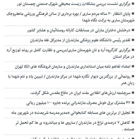
برگزاری نشست بررسی مشکلات زیست محیطی شهرک صنعتی چمستان نور
پایان انتظار ۲۰ ساله مردم ساری / بهره برداری از سالن فرهنگی ورزشی ماهفروجک
شهرستان ساری به برکت نگاه شهدا
درخشش دختران مازنی در مسابقات کاراته روستائیان و عشایر کشور
تقدیر رئیس دانشگاه علوم پزشکی مازندران از مدیرکل غله مازندران
برگزاری کارگروه آرد و نان شهرستان ساری/بررسی و نظارت کامل بر روند توزیع آرد
در مرکز استان
امضاء تفاهم نامه میان استانداری مازندران و سازمان فروشگاه های اتکا تهران
رونمائی از بزرگترین دیوار نگاره شهدا در مرکز مازندران / تبیین یاد و نام شهدا با
زبان هنر
سرچشمه ارزش‌های انقلابی ملت ایران در دفاع مقدس شکل گرفت.
۴۲ مشترک برق خوش مصرف مازندرانی برنده جایزه ۱۰۰ میلیون ریالی
تجلیل از برترین های مسابقه کتابخوانی «مدیرمدرسه شریعت» در شهریور ماه
کاهش ۷ درصدی نزاع در مازندران / ساروی ها و میاندرود ی ها کم تحمل تر
هستند‌ .