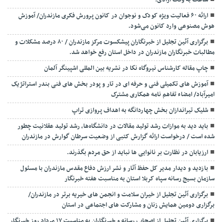
ساعت به وقت آزادی!
ارائه ۶۰ فعالیت ویژه کودک و نوجوان در کانون پرورش فکری مازندران/ آموزش
هوش مصنوعی وارد کانون می‌شود.
برگزاری آئین تجلیل از خبرنگاران پیشکسوت مرکز مازندران / ۸۰ درصد مشکلات و
مطالبات خبرنگاران مازندران در داخل استان رفع خواهد شد.
چاپ مقاله کارشناس نيروگاه نكا در نشریه بین المللی اشپینگر آلمان
آموزش های تکمیلی فنی و حرفه ای در تار و پودر بخش های فنی بندر استراتژیک
امیرآباد/ امضاء تفاهم نامه همکاری مشترک
شلیک تیراندازان بخش چهاردانگه به اهداف پروازی تراپ
باید دید به موازات رشد تولید مقالات در دانشگاه‌ها، رشد تولید عقلانیت چطور
شده است / درخواست ارائه گزارش کتبی از وضعیت سرطان گوارش در مازندران
ارزیابان در نظارت بر نانوایی ها نباید از حق مردم بگذرند.
بازدید و دیدار مدیر کل حفظ آثار و نشر ارزش دفاع مقدس مازندران با مسئول
سازمان بسیج رسانه سپاه کربلا استان به مناسبت هفته خبرنگار
برگزاری آئین تجلیل از خیران سلامت و انجمن های خیریه برتر در مازندران/
برگزاری دومین همایش زنان و مشارکت های اجتماعی در استان
برگزاری آئین تجلیل از اصحاب رسانه و خبرنگاران به مناسبت ۱۷ مرداد روز خبرنگار