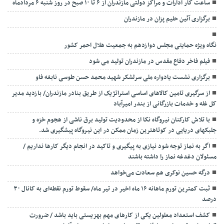
ساعت کار ادارات و مراکز دولتی مازندران از ۶ تا ۱۰ صبح در روز شنبه ۶ مردادماه
برگزاری آئین حلیم پزان در مازندران
نگاه ویژه حمایتی مجلس دوازدهم به جمعیت هلال احمر کشور
فیلم فاخر دفاع مقدس در مازندران تولید می شود
برگزاری نشست یادواره ملی سرلشکر شهید محمد حسن طوسی نابغه فاو
از سرگیری تامین کالاهای اساسی استراتژیک از طریق بنادر مازندران/ بازدید مدیر
کل غله و خدمات بازرگانی از بندر امیرآباد
با تلاش کارکنان نیروگاه نکا از محدودیت تولید برق ناشی از هجوم خزه و
جلبکهای دریایی در کوتاهترین زمان ممکن در این نیروگاه پیشگیری شد.
اگر به نماز توجه شود نیازی به پیگیری و تاکید در انجام دیگر کارها نداریم /
مسئولان دغدغه نماز را داشته باشند
درگه حسین نوکری هم سعادت می‌خواهد
ثبت کمترین تورم ماهانه ۱۶ ماه اخیر در تیر ماه/ سقوط تورم نقطه‌ای به کانال ۳۰
درصد
کشف استعداد معلولین یکی از کارهای مهم بهزیستی باید باشد / ضرورت