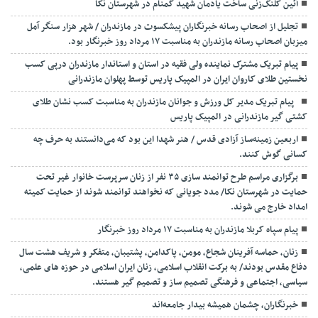
آئین کلنگ‌زنی ساخت یادمان شهید گمنام در شهرستان نکا
تجلیل از اصحاب رسانه خبرنگاران پیشکسوت در مازندران / شهر هزار سنگر آمل
میزبان اصحاب رسانه مازندران به مناسبت ۱۷ مرداد روز خبرنگار بود.
پیام تبریک مشترک نماینده ولی فقیه در استان و استاندار مازندران درپی کسب
نخستین طلای کاروان ایران در المپیک پاریس توسط پهلوان مازندرانی
‍ ‍ پیام تبریک مدیر کل ورزش و جوانان مازندران به مناسبت کسب نشان طلای
کشتی گیر مازندرانی در المپیک پاریس
اربعین زمینه‌ساز آزادی قدس / هنر شهدا این بود که می‌دانستند به حرف چه
کسانی گوش کنند.
برگزاری مراسم طرح توانمند سازی ۳۵ نفر از زنان سرپرست خانوار غیر تحت
حمایت در شهرستان نکا/ مدد جویانی که نخواهند توانمند شوند از حمایت کمیته
امداد خارج می شوند.
پیام سپاه کربلا مازندران به مناسبت ۱۷ مرداد روز خبرنگار
زنان، حماسه آفرینان شجاع، مومن، پاکدامن، پشتیبان، متفکر و شریف هشت سال
دفاع مقدس بودند/ به برکت انقلاب اسلامی، زنان ایران اسلامی در حوزه های علمی،
سیاسی، اجتماعی و فرهنگی تصمیم ساز و تصمیم گیر هستند.
خبرنگاران، چشمان همیشه بیدار جامعه‌اند