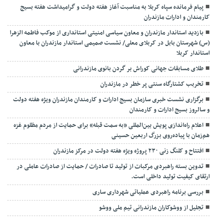
پیام فرمانده سپاه کربلا به مناسبت آغاز هفته دولت و گرامیداشت هفته بسیج
کارمندان و ادارات مازندران
بازدید استاندار مازندران و معاون سیاسی امنیتی استانداری از موکب فاطمه الزهرا
(س) شهرستان بابل در کربلای معلی/ نشست صمیمی استاندار مازندران با معاون
استاندار کربلا
طلای مسابقات جهانی کوراش بر گردن بانوی مازندرانی
تخربب کشتارگاه سنتی پر خطر در مازندران
برگزاری نشست خبری سازمان بسیج ادارات و کارمندان مازندران ویژه هفته دولت
و سالروز بسیج ادارات و کارمندان
اعلام راه‌اندازی پویش بین‌المللی «به سمت قبله» برای حمایت از مردم مظلوم غزه
هم‌زمان با پیاده‌روی بزرگ اربعین حسینی
افتتاح و کلنگ زنی ۲۳۰ پروژه ویژه هفته دولت در مرکز مازندران
تدوین بسته راهبردی مرکبات از تولید تا صادرات / حمایت از صادرات عاملی در
ارتقای کیفیت تولید داخلی است.
بررسی برنامه راهبردی عملیاتی شهرداری ساری
تجلیل از ووشوکاران مازندرانی تیم ملی ووشو