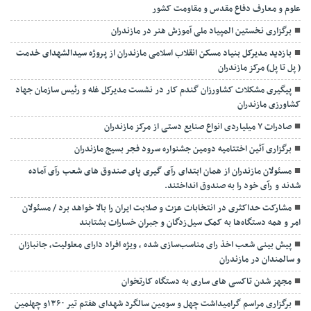
علوم و معارف دفاع مقدس و مقاومت کشور
برگزاری نخستین المپیاد ملی آموزش هنر در مازندران
بازدید مدیرکل بنیاد مسکن انقلاب اسلامی مازندران از پروژه سیدالشهدای خدمت
( پل تا پل) مرکز مازندران
پیگیری مشکلات کشاورزان گندم کار در نشست مدیرکل غله و رئیس سازمان جهاد
کشاورزی مازندران
صادرات ۷ میلیاردی انواع صنایع دستی از مرکز مازندران
برگزاری آئین اختتامیه دومین جشنواره سرود فجر بسیج مازندران
مسئولان مازندران از همان ابتدای رآی گیری پای صندوق های شعب رآی آماده
شدند و رآی خود را به صندوق انداختند.
مشارکت حداکثری در انتخابات عزت و صلابت ایران را بالا خواهد برد / مسئولان
امر و همه دستگاه‌ها به کمک سیل‌زدگان و جبران خسارات بشتابند
پیش بینی شعب اخذ رای مناسب‌سازی شده ، ویژه افراد دارای معلولیت، جانبازان
و سالمندان در مازندران
مجهز شدن تاکسی های ساری به دستگاه کارتخوان
برگزاری مراسم گرامیداشت چهل و سومین سالگرد شهدای هفتم تیر ۱۳۶۰و چهلمین