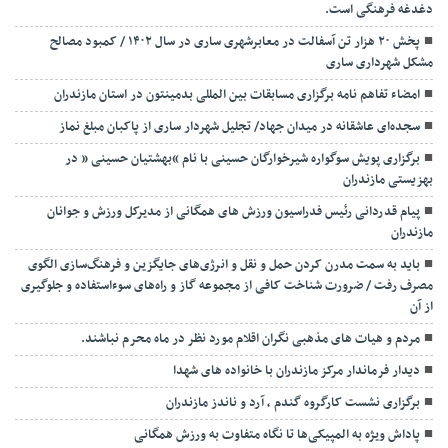
دغدغه فرهنگی است.
پخش ۲۰ هزار تن آسفالت در معابرشهری ساری در سال ۱۴۰۲ / کمبود مصالح
مشکل شهرداری ساری
امضاء تفاهم نامه برگزاری مسابقات بین المللی بدمینتون در استان مازندران
سجده‌ای عاشقانه در میدان جهاد/ تجلیل شهردار ساری از پاکبان مبلغ نماز
برگزاری پویش سوگواره شیرخوارگان حسینی با نام “بهشتیان حسینی ” در
بهزیستی مازندران
پیام قدردانی رئیس فدراسیون ورزش های همگانی از مدیرکل ورزش و جوانان
مازندران
باید به سمت مدرن کردن حمل و نقل و انرژی‌های جایگزین و فرهنگ‌سازی الگوی
مصرف رفت / ضرورت شناخت کافی از مجموعه گاز و راه‌های سوءاستفاده و جلوگیری
از آن
مردم و هیات های مذهبی نگران اقلام مورد نظر در ماه محرم نباشند.
دیدار فرماندار مرکز مازندران با خانواده های شهدا
برگزاری نشست کارگروه گندم ، آرد و ناندز مازندران
پاداش ویژه به المپیکی‌ها تا نگاه متفاوت به ورزش همگانی