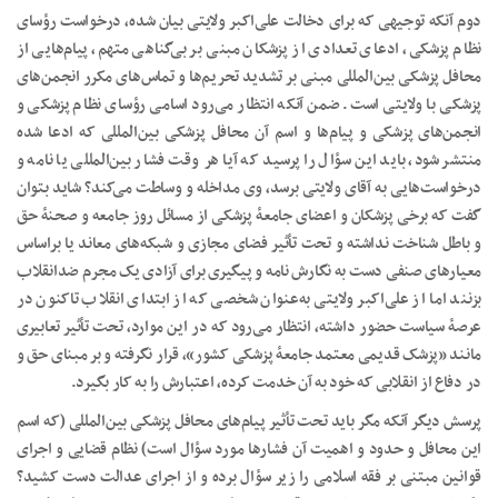
دوم آنکه توجیهی که برای دخالت علی‌اکبر ولایتی بیان شده، درخواست رؤسای
نظام پزشکی، ادعای تعدادی از پزشکان مبنی بر بی‌گناهی متهم، پیام‌هایی از
محافل پزشکی بین‌المللی مبنی بر تشدید تحریم‌ها و تماس‌های مکرر انجمن‌های
پزشکی با ولایتی است. ضمن آنکه انتظار می‌رود اسامی رؤسای نظام پزشکی و
انجمن‌های پزشکی و پیام‌ها و اسم آن محافل پزشکی بین‌المللی که ادعا شده
منتشر شود، باید این سؤال را پرسید که آیا هر‌ وقت فشار بین‌المللی یا نامه و
درخواست‌هایی به آقای ولایتی برسد، وی مداخله و وساطت می‌کند؟ شاید بتوان
گفت که برخی پزشکان و اعضای جامعۀ پزشکی از مسائل روز جامعه و صحنۀ حق
و باطل شناخت نداشته و تحت تأثیر فضای مجازی و شبکه‌های معاند یا براساس
معیارهای صنفی دست به نگارش نامه و پیگیری برای آزادی یک مجرم ضدانقلاب
بزنند اما از علی‌اکبر ولایتی به‌عنوان شخصی که از ابتدای انقلاب تاکنون در
عرصۀ سیاست حضور داشته، انتظار می‌رود که در این موارد، تحت تأثیر تعابیری
مانند «پزشک قدیمی معتمد جامعۀ پزشکی کشور»، قرار نگرفته و بر مبنای حق و
در دفاع از انقلابی که خود به آن خدمت کرده، اعتبارش را به کار بگیرد.
پرسش دیگر آنکه مگر باید تحت تأثیر پیام‌های محافل پزشکی بین‌المللی (که اسم
این محافل و حدود و اهمیت آن فشار‌ها مورد سؤال است) نظام قضایی و اجرای
قوانین مبتنی بر فقه اسلامی را زیر سؤال برده و از اجرای عدالت دست کشید؟