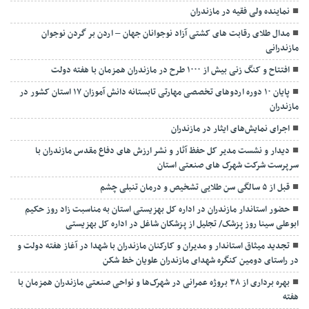
نماينده ولی فقیه در مازندران
مدال طلای رقابت های کشتی آزاد نوجوانان جهان – اردن بر گردن نوجوان
مازندرانی
افتتاح و کنگ زنی بیش از ۱۰۰۰ طرح در مازندران همزمان با هفته دولت
پایان ۱۰ دوره اردوهای تخصصی مهارتی تابستانه دانش آموزان ۱۷ استان کشور در
مازندران
اجرای نمایش‌های ایثار در مازندران
دیدار و نشست مدیر کل حفظ آثار و نشر ارزش های دفاع مقدس مازندران با
سرپرست شرکت شهرک های صنعتی استان
قبل از ۵ سالگی سن طلایی تشخیص و درمان تنبلی چشم
حضور استاندار مازندران در اداره کل بهزیستی استان به مناسبت زاد روز حکیم
ابوعلی سینا روز پزشک/ تجلیل از پزشکان شاغل در اداره کل بهزیستی
تجدید میثاق استاندار و مدیران و کارکنان مازندران با شهدا در آغاز هفته دولت و
در راستای دومین کنگره شهدای مازندران علویان خط شکن
بهره برداری از ۳۸ بروژه عمرانی در شهرک‌ها و نواحی صنعتی مازندران همزمان با
هفته