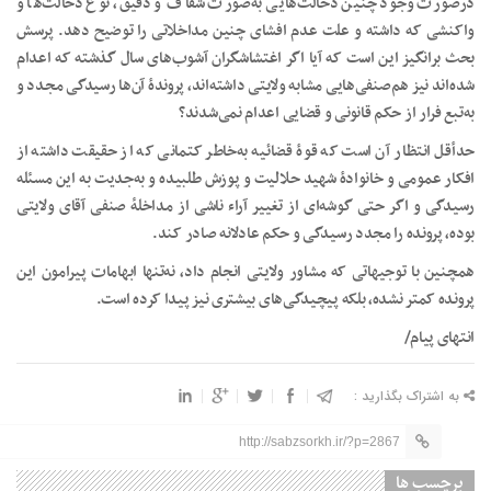
در‌صورت وجود چنین دخالت‌هایی به‌صورت شفاف و دقیق، نوع دخالت‌ها و
واکنشی که داشته و علت عدم افشای چنین مداخلاتی را توضیح دهد. پرسش
بحث برانگیز این است که آیا اگر اغتشاشگران آشوب‌های سال گذشته که اعدام
شده‌اند نیز هم‌صنفی‌هایی مشابه ولایتی داشته‌اند، پروندۀ آن‌ها رسیدگی مجدد و
به‌تبع فرار از حکم قانونی و قضایی اعدام نمی‌شدند؟
حدأقل انتظار آن است که قوۀ قضائیه به‌خاطر کتمانی که از حقیقت داشته از
افکار عمومی و خانوادۀ شهید حلالیت و پوزش طلبیده و به‌جدیت به این مسئله
رسیدگی و اگر حتی گوشه‌ای از تغییر آراء ناشی از مداخلۀ صنفی آقای ولایتی
بوده، پرونده را مجدد رسیدگی و حکم عادلانه صادر کند.
همچنین با توجیهاتی که مشاور ولایتی انجام داد، نه‌تنها ابهامات پیرامون این
پرونده کمتر نشده، بلکه پیچیدگی‌های بیشتری نیز پیدا کرده است.
انتهای پیام/
به اشتراک بگذارید :
http://sabzsorkh.ir/?p=2867
برچسب ها