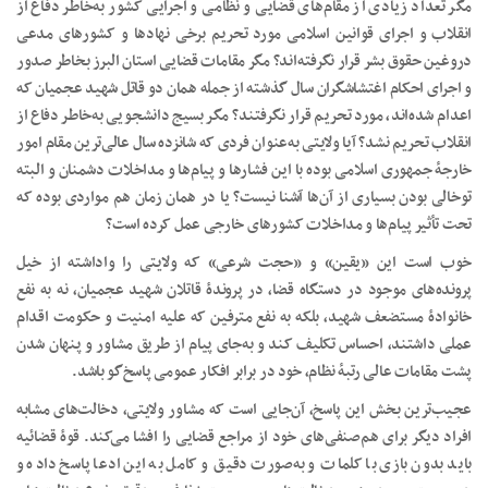
مگر تعداد زیادی از مقام‌های قضایی و نظامی و اجرایی کشور به‌خاطر دفاع از
انقلاب و اجرای قوانین اسلامی مورد تحریم برخی نهاد‌ها و کشور‌های مدعی
دروغین حقوق بشر قرار نگرفته‌اند؟ مگر مقامات قضایی استان البرز بخاطر صدور
و اجرای احکام اغتشاشگران سال گذشته از جمله همان دو قاتل شهید عجمیان که
اعدام شده‌اند، مورد تحریم قرار نگرفتند؟ مگر بسیج دانشجویی به‌خاطر دفاع از
انقلاب تحریم نشد؟ آیا ولایتی به‌عنوان فردی که شانزده سال عالی‌ترین مقام امور
خارجۀ جمهوری اسلامی بوده با این فشارها و پیام‌ها و مداخلات دشمنان و البته
توخالی بودن بسیاری از آن‌ها آشنا نیست؟ یا در همان زمان هم مواردی بوده که
تحت تأثیر پیام‌ها و مداخلات کشورهای خارجی عمل کرده است؟
خوب است این «یقین» و «حجت شرعی» که ولایتی را واداشته از خیل
پرونده‌های موجود در دستگاه قضا، در پروندۀ قاتلان شهید عجمیان، نه به نفع
خانوادۀ مستضعف شهید، بلکه به نفع مترفین که علیه امنیت و حکومت اقدام
عملی داشتند، احساس تکلیف کند و به‌جای پیام از طریق مشاور و پنهان شدن
پشت مقامات عالی رتبۀ نظام، خود در برابر افکار عمومی پاسخ‌گو باشد.
عجیب‌ترین بخش این پاسخ، آن‌جایی است که مشاور ولایتی، دخالت‌های مشابه
افراد دیگر برای هم‌صنفی‌های خود از مراجع قضایی را افشا می‌کند. قوۀ قضائیه
باید بدون بازی با کلمات و به‌صورت دقیق و کامل به این ادعا پاسخ داده و