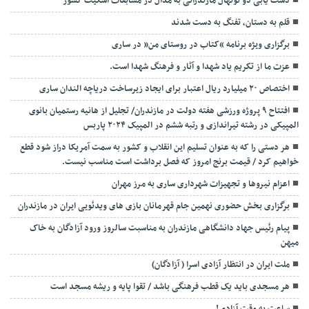
دست یابی دو نونهال مازندرانی به مدال در مسابقات اسکیت کشور
قلم به دستان، تفنگ به دست شدند
برگزاری ویژه برنامه “کتاب در روستای من” در ساری
عزت ما از تکریم یاد شهدا و آثار و فرهنگ شهدا است.
اختصاص ۲۰ میلیارد ریال اعتبار برای ایجاد زیرساخت دریاچه الندان ساری
افتتاح ۹ پروژه ورزشی هفته دولت در مازندران/ تجلیل از هانیه رستمیان بانوی
المپیکی در رشته تیراندازی و رتبه ششم در المپیک ۲۰۲۴ پاربس
هر دستی را که به عنوان تسلیم این انقلاب و کشور به سمت آمريکا دراز شود قطع
خواهیم کرد / قیمت برنج امروز که فصل برداشت است مناسب نیست.
اعزام نیروها و تجهیزات شهرداری ساری به مرز مهران
برگزاری بخش حضوری نهمین جام قهرمانان بازی های ویدئویی ایران در مازندران
پیام رئیس جهاد دانشگاهی مازندران به مناسبت سالروز ورود آزادگان به خاک
میهن
ملت ایران در انتظار آزادی اسرا ( آزادگان)
هر مسجدی باید یک قطب فرهنگی باشد / تقوا پایه و ریشه مسجد است