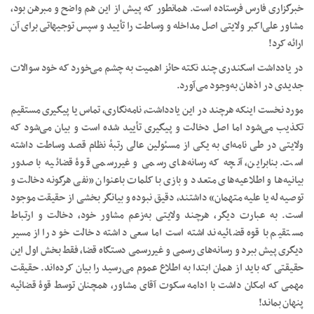
خبرگزاری فارس فرستاده است. همانطور که پیش از این هم واضح و مبرهن بود،
مشاور علی‌اکبر ولایتی اصل مداخله و وساطت را تأیید و سپس توجیهاتی برای آن
ارائه کرد!
در یادداشت اسکندری چند نکته حائز اهمیت به چشم می‌خورد که خود سوالات
جدیدی در اذهان به‌وجود می‌آورد.
مورد نخست اینکه هرچند در این یادداشت، نامه‌نگاری، تماس یا پیگیری مستقیم
تکذیب می‌شود اما اصل دخالت و پیگیری تأیید شده است و بیان می‌شود که
ولایتی در طی نامه‌ای به یکی از مسئولین عالی رتبۀ نظام قصد وساطت داشته
است. بنابراین، آنچه که رسانه‌های رسمی و غیررسمی قوۀ قضائیه با صدور
بیانیه‌ها و اطلاعیه‌های متعدد و بازی با کلمات باعنوان «نفی هرگونه دخالت و
توصیه له یا علیه متهمان» داشتند، دقیق نبوده و بیانگر بخشی از حقیقت موجود
است. به عبارت دیگر، هرچند ولایتی به‌زعم مشاور خود، دخالت و ارتباط
مستقیم با قوه قضائیه نداشته است اما سعی داشته دخالت خود را از مسیر
دیگری پیش ببرد و رسانه‌های رسمی و غیررسمی دستگاه قضا، فقط بخش اول این
حقیقتی که باید از همان ابتدا به اطلاع عموم می‌رسید را بیان کرده‌اند. حقیقت
مهمی که امکان داشت با ادامه سکوت آقای مشاور، همچنان توسط قوۀ قضائیه
پنهان بماند!