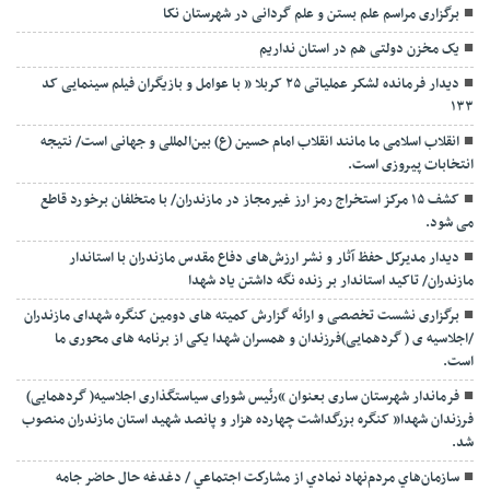
برگزاری مراسم علم بستن و علم گردانی در شهرستان نکا
یک مخزن دولتی هم در استان نداریم
دیدار فرمانده لشکر عملیاتی ۲۵ کربلا ” با عوامل و بازیگران فیلم سینمایی کد
۱۳۳
انقلاب اسلامی ما مانند انقلاب امام حسین (ع) بین‌المللی و جهانی است/ نتیجه
انتخابات پیروزی است.
کشف ۱۵ مرکز استخراج رمز ارز غیرمجاز در مازندران/ با متخلفان برخورد قاطع
می شود.
دیدار مدیرکل حفظ آثار و نشر ارزش‌های دفاع مقدس مازندران با استاندار
مازندران/ تاکید استاندار بر زنده نگه داشتن یاد شهدا
برگزاری نشست تخصصی و ارائه گزارش کمیته های دومین کنگره شهدای مازندران
/اجلاسیه ی ( گردهمایی)فرزندان و همسران شهدا یکی از برنامه های محوری ما
است.
فرماندار شهرستان ساری بعنوان “رئیس شورای سیاستگذاری اجلاسیه( گردهمایی)
فرزندان شهدا” کنگره بزرگداشت چهارده هزار و پانصد شهید استان مازندران منصوب
شد.
سازمان‌هاي مردم‌نهاد نمادي از مشاركت اجتماعي / دغدغه حال حاضر جامه