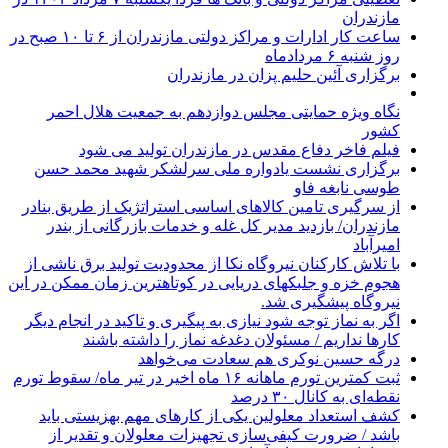
مازندران
ساعت کار ادارات و مراکز دولتی مازندران از ۶ تا ۱۰ صبح در
روز شنبه ۶ مردادماه
برگزاری آئین حلیم پزان در مازندران
نگاه ویژه حمایتی مجلس دوازدهم به جمعیت هلال احمر
کشور
فیلم فاخر دفاع مقدس در مازندران تولید می شود
برگزاری نشست یادواره ملی سرلشکر شهید محمد حسن
طوسی نابغه فاو
از سرگیری تامین کالاهای اساسی استراتژیک از طریق بنادر
مازندران/ بازدید مدیر کل غله و خدمات بازرگانی از بندر
امیرآباد
با تلاش کارکنان نیروگاه نکا از محدودیت تولید برق ناشی از
هجوم خزه و جلبکهای دریایی در کوتاهترین زمان ممکن در این
نیروگاه پیشگیری شد.
اگر به نماز توجه شود نیازی به پیگیری و تاکید در انجام دیگر
کارها نداریم / مسئولان دغدغه نماز را داشته باشند
درگه حسین نوکری هم سعادت می‌خواهد
ثبت کمترین تورم ماهانه ۱۶ ماه اخیر در تیر ماه/ سقوط تورم
نقطه‌ای به کانال ۳۰ درصد
کشف استعداد معلولین یکی از کارهای مهم بهزیستی باید
باشد / ضرورت کیفی‌سازی تجهیزات معلولان و تقدیر از