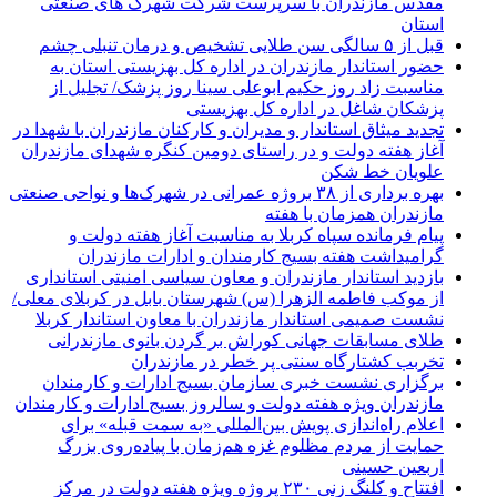
مقدس مازندران با سرپرست شرکت شهرک های صنعتی
استان
قبل از ۵ سالگی سن طلایی تشخیص و درمان تنبلی چشم
حضور استاندار مازندران در اداره کل بهزیستی استان به
مناسبت زاد روز حکیم ابوعلی سینا روز پزشک/ تجلیل از
پزشکان شاغل در اداره کل بهزیستی
تجدید میثاق استاندار و مدیران و کارکنان مازندران با شهدا در
آغاز هفته دولت و در راستای دومین کنگره شهدای مازندران
علویان خط شکن
بهره برداری از ۳۸ بروژه عمرانی در شهرک‌ها و نواحی صنعتی
مازندران همزمان با هفته
پیام فرمانده سپاه کربلا به مناسبت آغاز هفته دولت و
گرامیداشت هفته بسیج کارمندان و ادارات مازندران
بازدید استاندار مازندران و معاون سیاسی امنیتی استانداری
از موکب فاطمه الزهرا (س) شهرستان بابل در کربلای معلی/
نشست صمیمی استاندار مازندران با معاون استاندار کربلا
طلای مسابقات جهانی کوراش بر گردن بانوی مازندرانی
تخربب کشتارگاه سنتی پر خطر در مازندران
برگزاری نشست خبری سازمان بسیج ادارات و کارمندان
مازندران ویژه هفته دولت و سالروز بسیج ادارات و کارمندان
اعلام راه‌اندازی پویش بین‌المللی «به سمت قبله» برای
حمایت از مردم مظلوم غزه هم‌زمان با پیاده‌روی بزرگ
اربعین حسینی
افتتاح و کلنگ زنی ۲۳۰ پروژه ویژه هفته دولت در مرکز