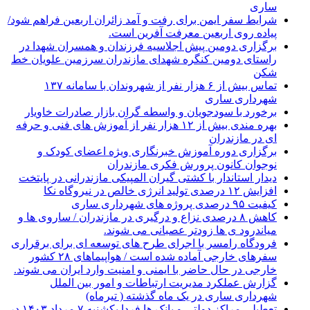
ساری
شرایط سفر ایمن برای رفت و آمد زائران اربعین فراهم شود/
پیاده روی اربعین معرفت آفرین است.
برگزاری دومین پیش اجلاسیه فرزندان و همسران شهدا در
راستای دومین کنگره شهدای مازندران سرزمین علویان خط
شکن
تماس بیش از ۶ هزار نفر از شهروندان با سامانه ۱۳۷
شهرداری ساری
برخورد با سودجویان و واسطه گران بازار صادرات خاویار
بهره مندی بیش از ۱۲ هزار نفر از آموزش های فنی و حرفه
ای در مازندران
برگزاری دوره آموزش خبرنگاری ویژه اعضای کودک و
نوجوان کانون پرورش فکری مازندران
دیدار استاندار با کشتی گیران المپیکی مازندرانی در پایتخت
افزایش ۱۲ درصدی تولید انرژی خالص در نیروگاه نکا
کیفیت ۹۵ درصدی پروژه های شهرداری ساری
کاهش ۸ درصدی نزاع و درگیری در مازندران / ساروی ها و
میاندرود ی ها زودتر عصبانی می شوند.
فرودگاه رامسر با اجرای طرح های توسعه ای برای برقراری
سفرهای خارجی آماده شده است / هواپیماهای ۲۸ کشور
خارجی در حال حاضر با ایمنی و امنیت وارد ایران می شوند.
گزارش عملکرد مدیریت ارتباطات و امور بین الملل
شهرداری ساری در یک ماه گذشته ( تیرماه)
تعطیلی مراکز دولتی و بانک ها فردا یکشنبه ۷ مرداد ۱۴۰۳ در