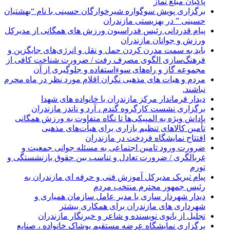
پاکبان مبلغ نماز
برگزاری پویش سوگواره شیرخوارگان حسینی با نام “بهشتیان
حسینی ” در بهزیستی مازندران
پیام قدردانی رئیس فدراسیون ورزش های همگانی از مدیرکل
ورزش و جوانان مازندران
باید به سمت مدرن کردن حمل و نقل و انرژی‌های جایگزین و
فرهنگ‌سازی الگوی مصرف رفت / ضرورت شناخت کافی از
مجموعه گاز و راه‌های سوءاستفاده و جلوگیری از آن
مردم و هیات های مذهبی نگران اقلام مورد نظر در ماه محرم
نباشند.
دیدار فرماندار مرکز مازندران با خانواده های شهدا
برگزاری نشست کارگروه گندم ، آرد و ناندز مازندران
پاداش ویژه به المپیکی‌ها تا نگاه متفاوت به ورزش همگانی
تأمین کالاهای تنظیم بازاری برای هیأت‌های مذهبی
افتتاح نمایشگاه فردخت در مازندران
ضرورت ورود تامین اجتماعی به مسئله جوانی جمعیت و
غربالگری / ضرورت تعادل و تناسب بین حقوق بازنشستگی و
تورم
پیام تبریک مدیرکل آموزش فنی و حرفه ای مازندران به
رئیس جمهور محترم منتخب مردم
دیدار شهردار ساری با مدیر عامل سازمان همیاری و
شهرداری های مازندران برای همکاری بیشتر
تجلیل از بانوی نویسنده و شاعر و خبرنگار مازندران
برگزاری نمایشگاه عرضه مستقیم پوشاک خانواده ، صنایع