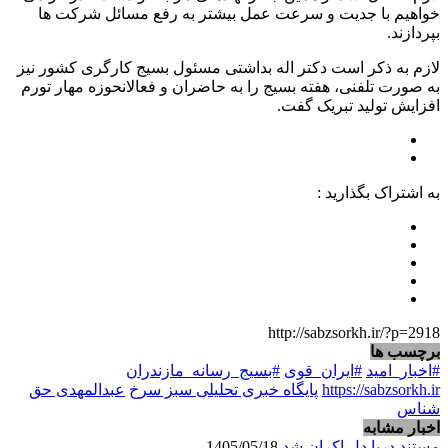
خواهیم با جدیت و سرعت عمل بیشتر به رفع مسائل شرکت ها
بپردازند.
لازم به ذکر است دکتر اله بداشتی مسئول بسیج کارگری کشور نیز
به صورت تلفنی، هفته بسیج را به حاضران و فعالانحوزه مهار تورم
افزایش تولید تبریک گفت.
به اشتراک بگذارید :
http://sabzsorkh.ir/?p=2918
برچسب ها
#اخبار_امید
#ایران_قوی
#بسیج_رسانه_مازندران
https://sabzsorkh.ir
پایگاه خبری تحلیلی سبز سرخ
عبدالمهدی حق
شناس
اخبار مشابه
مستند دریا دل اکران شد
1405/05/18