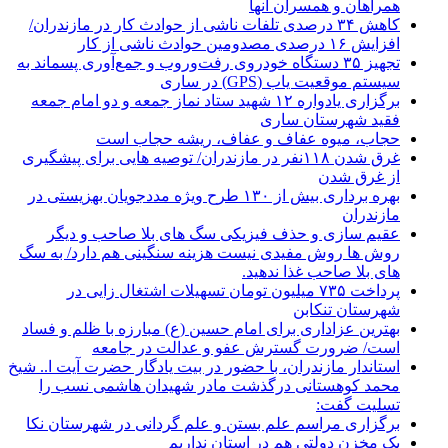
همراهان و همسران آنها
کاهش ۳۴ درصدی تلفات ناشی از حوادث كار در مازندران/
افزایش ۱۶ درصدی مصدومین حوادث ناشی از کار
تجهیز ۳۵ دستگاه خودروی رفت‌وروب و جمع‌آوری پسماند به
سیستم موقعیت یاب (GPS) در ساری
برگزاری یادواره ۱۲ شهید ستاد نماز جمعه و دو امام جمعه
فقید شهرستان ساری
حجاب، میوه عفاف و عفاف، ریشه حجاب است
غرق شدن ۱۱۸نفر در مازندران/ توصيه هايی برای پيشگيری
از غرق شدن
بهره برداری بیش از ۱۳۰ طرح ویژه مددجویان بهزیستی در
مازندران
عقیم سازی و حذف فیزیکی سگ های بلا صاحب و دیگر
روش ها روش مفیدی نیست هزینه سنگینی هم دارد/ به سگ
های بلا صاحب غذا ندهید.
پرداخت ۷۳۵ میلیون تومان تسهیلات اشتغال زایی در
شهرستان تنکابن
بهترین عزاداری برای امام حسین (ع) مبارزه با ظلم و فساد
است/ ضرورت گسترش عفو و عدالت در جامعه
استاندار مازندران، با حضور در بیت یادگار حضرت آیت ا.. شیخ
محمد کوهستانی درگذشت مادر شهیدان هاشمی نسب را
تسلیت گفت:
برگزاری مراسم علم بستن و علم گردانی در شهرستان نکا
یک مخزن دولتی هم در استان نداریم