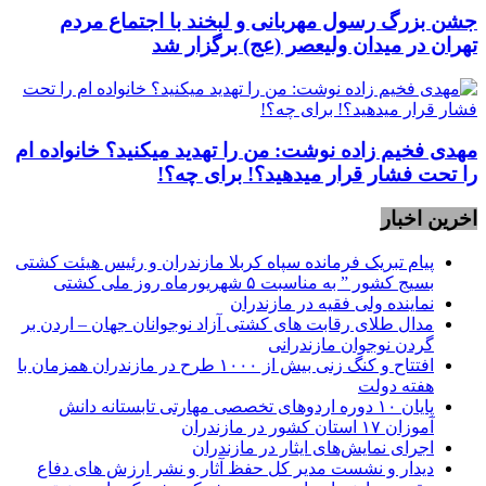
جشن بزرگ رسول مهربانی و لبخند با اجتماع مردم
تهران در میدان ولیعصر (عج) برگزار شد
مهدی فخیم زاده نوشت: من را تهدید میکنید؟ خانواده ام
را‌ تحت فشار قرار میدهید؟! برای چه؟!
اخرین اخبار
پیام تبریک فرمانده سپاه کربلا مازندران و رئیس هیئت کشتی
بسیج کشور ” به مناسبت ۵ شهریورماه روز ملی کشتی
نماينده ولی فقیه در مازندران
مدال طلای رقابت های کشتی آزاد نوجوانان جهان – اردن بر
گردن نوجوان مازندرانی
افتتاح و کنگ زنی بیش از ۱۰۰۰ طرح در مازندران همزمان با
هفته دولت
پایان ۱۰ دوره اردوهای تخصصی مهارتی تابستانه دانش
آموزان ۱۷ استان کشور در مازندران
اجرای نمایش‌های ایثار در مازندران
دیدار و نشست مدیر کل حفظ آثار و نشر ارزش های دفاع