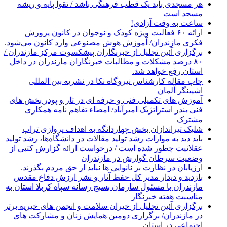
هر مسجدی باید یک قطب فرهنگی باشد / تقوا پایه و ریشه
مسجد است
ساعت به وقت آزادی!
ارائه ۶۰ فعالیت ویژه کودک و نوجوان در کانون پرورش
فکری مازندران/ آموزش هوش مصنوعی وارد کانون می‌شود.
برگزاری آئین تجلیل از خبرنگاران پیشکسوت مرکز مازندران /
۸۰ درصد مشکلات و مطالبات خبرنگاران مازندران در داخل
استان رفع خواهد شد.
چاپ مقاله کارشناس نيروگاه نكا در نشریه بین المللی
اشپینگر آلمان
آموزش های تکمیلی فنی و حرفه ای در تار و پودر بخش های
فنی بندر استراتژیک امیرآباد/ امضاء تفاهم نامه همکاری
مشترک
شلیک تیراندازان بخش چهاردانگه به اهداف پروازی تراپ
باید دید به موازات رشد تولید مقالات در دانشگاه‌ها، رشد تولید
عقلانیت چطور شده است / درخواست ارائه گزارش کتبی از
وضعیت سرطان گوارش در مازندران
ارزیابان در نظارت بر نانوایی ها نباید از حق مردم بگذرند.
بازدید و دیدار مدیر کل حفظ آثار و نشر ارزش دفاع مقدس
مازندران با مسئول سازمان بسیج رسانه سپاه کربلا استان به
مناسبت هفته خبرنگار
برگزاری آئین تجلیل از خیران سلامت و انجمن های خیریه برتر
در مازندران/ برگزاری دومین همایش زنان و مشارکت های
اجتماعی در استان