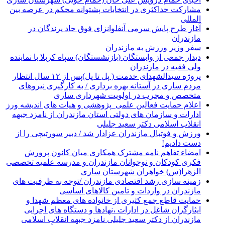
مشارکت حداکثری در انتخابات پشتوانه محکم در عرصه بین
المللی
آغاز طرح پایش سرمی آنفلوانزای فوق حاد پرندگان در
مازندران
سفر وزیر ورزش به مازندران
دیدار جمعی از وابستگان (بازنشستگان) سپاه کربلا با نماینده
ولی فقیه در مازندران
پروژه سیدالشهدای خدمت ( پل تا پل)پس از ۱۲ سال انتظار
مردم ساری در آستانه بهره برداری / به کارگیری نیروهای
متخصص و مجرب در اولویت شهرداری ساری
اعلام حمایت فعالین علمی_پژوهشی و هیات های اندیشه ورز
ادارات و سازمان های دولتی استان مازندران از نامزد جبهه
انقلاب اسلامی دکتر سعید جلیلی
ورزش و فوتبال مازندران عزادار شد / دبیر سورتیچی را از
دست دادیم!
امضاء تفاهم نامه مشترک همکاری میان کانون پرورش
فکری کودکان و نوجوانان مازندران و مدرسه علمیه تخصصی
الزهرا(س) خواهران شهرستان ساری
زمینه سازی رشد اقتصادی مازندران /توجه به ظرفیت های
مازندران در واردات و تامین کالاهای اساسی
حمایت قاطع جمع کثیری از خانواده های معظم شهدا و
ایثارگران شاغل در ادارات ،نهادها و دستگاه های اجرایی
مازندران از دکتر سعید جلیلی نامزد جبهه انقلاب اسلامی