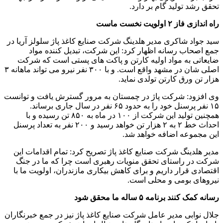
تحقق رشد تولید گام بر دارد‌.
راه اندازی فاز ۲ اولویت نخست ماست
سید جواد شاکری مدیر هلدینگ شرکت صنایع کاغذ پاژ سلولز آریا در
جمع اصحاب رسانه اظهار کرد: این شرکت، تبدیل کننده مواد
ضایعاتی به مواد اولیه کارتن و پاکت های پستی است که شرکت
اصلی شان در مشهد واقع است. و با ۳۰۰ نفر نیرو می تواند ماهانه ۳
هزار تن ورق کارتن تولدی نماید.
وی افزود: شرکت پاژ در چمستان به مرور گسترش یافت و توانست
۱۵ نفر پرسنل خود را به حدود ۶۵ نفر در سال جاری برساند.
همچنین تولید این شرکت از ۱۰۰ در ماه به ۸۵۰ تن رسیده و با
احداث خط ۲ به ۲ هزار تن خواهد رسید و ۲۰۰ نفر به تعداد پرسنل
این مجموعه اضافه خواهد شد.
مدیر هلدینگ شرکت صنایع کاغذ پاژ تصریح کرد: تمام اقدامات این
شرکت در راستای تحقق منویات رهبری است چرا که ما در جنگ
اقتصادی قرار داریم و برای کاهش بیکاری مازندران، اولویت ما با
نیروهای بومی و محلی است.
رسانه کمک کنند برنامه ۵ ساله ما محقق شود
جلال نوابی مدیر عامل شرکت صنایع کاغذ پاژ نیز در جمع خبرنگاران