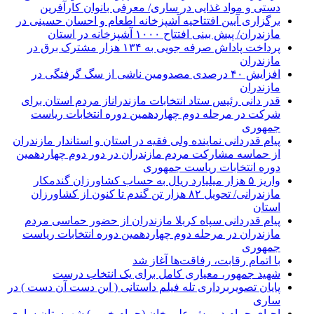
دستی و مواد غذایی در ساری/ معرفی بانوان کارآفرین
برگزاری آیین افتتاحیه آشپزخانه اطعام و احسان حسینی در
مازندران/ پیش بینی افتتاح ۱۰۰۰ آشپزخانه در استان
پرداخت پاداش صرفه جویی به ۱۳۴ هزار مشترک برق در
مازندران
افزایش ۴۰ درصدی مصدومین ناشی از سگ گرفتگی در
مازندران
قدر دانی رئیس ستاد انتخابات مازندراناز مردم استان برای
شرکت در مرحله دوم چهاردهمین دوره انتخابات ریاست
جمهوری
پیام قدردانی نماینده ولی فقیه در استان و استاندار مازندران
از حماسه مشارکت مردم مازندران در دور دوم چهاردهمین
دوره انتخابات ریاست جمهوری
واریز ۵ هزار میلیارد ریال به حساب کشاورزان گندمکار
مازندرانی/ تحویل ۸۲ هزار تن گندم تا کنون از کشاورزان
استان
پیام قدردانی سپاه کربلا مازندران از حضور حماسی مردم
مازندران در مرحله دوم چهاردهمین دوره انتخابات ریاست
جمهوری
با اتمام رقابت، رفاقت‌ها آغاز شد
شهید جمهور، معیاری کامل برای یک انتخاب درست
پایان تصویربرداری تله فیلم داستانی ( این دست آن دست ) در
ساری
احیای حمام درویش علی خان (حمام خویی) شهرستان ساری