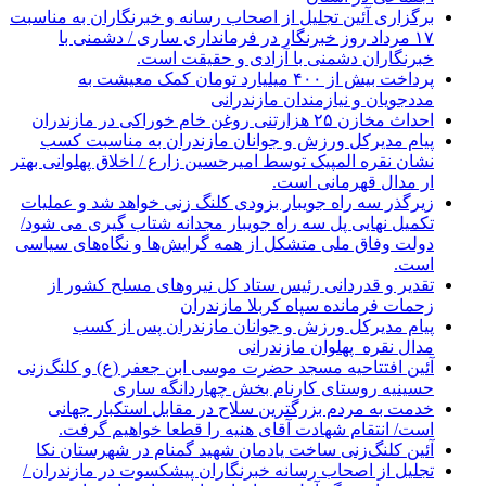
برگزاری آئین تجلیل از اصحاب رسانه و خبرنگاران به مناسبت
۱۷ مرداد روز خبرنگار در فرمانداری ساری / دشمنی با
خبرنگاران دشمنی با آزادی و حقیقت است.
پرداخت بیش از ۴۰۰ میلیارد تومان کمک معیشت به
مددجویان و نیازمندان مازندرانی
احداث مخازن ۲۵ هزارتنی روغن خام خوراکی در مازندران
پیام مدیرکل ورزش و جوانان مازندران به مناسبت کسب
نشان نقره المپیک توسط امیرحسین زارع / اخلاق پهلوانی بهتر
ار مدال قهرمانی است.
زیرگذر سه راه جویبار بزودی کلنگ زنی خواهد شد و عملیات
تکمیل نهایی پل سه راه جویبار مجدانه شتاب گیری می شود/
دولت وفاق ملی متشکل از همه گرایش‌ها و نگاه‌های سیاسی
است.
تقدیر و قدردانی رئیس ستاد کل نیرو‌های مسلح کشور از
زحمات فرمانده سپاه کربلا مازندران
پیام مدیرکل ورزش و جوانان مازندران پس از کسب
مدال نقره پهلوان مازندرانی
آئین افتتاحیه مسجد حضرت موسی ابن جعفر (ع) و کلنگ‌زنی
حسینیه روستای کارنام بخش چهاردانگه ساری
خدمت به مردم بزرگترین سلاح در مقابل استکبار جهانی
است/ انتقام شهادت آقای هنیه را قطعا خواهیم گرفت.
آئین کلنگ‌زنی ساخت یادمان شهید گمنام در شهرستان نکا
تجلیل از اصحاب رسانه خبرنگاران پیشکسوت در مازندران /