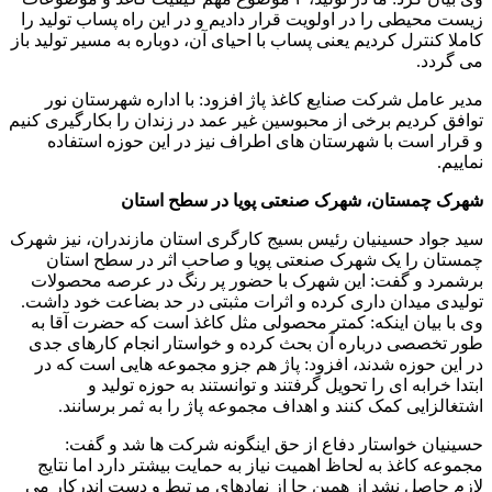
زیست محیطی را در اولویت قرار دادیم و در این راه پساب تولید را
کاملا کنترل کردیم یعنی پساب با احیای آن، دوباره به مسیر تولید باز
می گردد.
مدیر عامل شرکت صنایع کاغذ پاژ افزود: با اداره شهرستان نور
توافق کردیم برخی از محبوسین غیر عمد در زندان را بکارگیری کنیم
و قرار است با شهرستان های اطراف نیز در این حوزه استفاده
نماییم.
شهرک چمستان، شهرک صنعتی پویا در سطح استان
سید جواد حسینیان رئیس بسیج کارگری استان مازندران، نیز شهرک
چمستان را یک شهرک صنعتی پویا و صاحب اثر در سطح استان
برشمرد و گفت: این شهرک با حضور پر رنگ در عرصه محصولات
تولیدی میدان داری کرده و اثرات مثبتی در حد بضاعت خود داشت.
وی با بیان اینکه: کمتر محصولی مثل کاغذ است که حضرت آقا به
طور تخصصی درباره آن بحث کرده و خواستار انجام کارهای جدی
در این حوزه شدند، افزود: پاژ هم جزو مجموعه هایی است که در
ابتدا خرابه ای را تحویل گرفتند و توانستند به حوزه تولید و
اشتغالزایی کمک کنند و اهداف مجموعه پاژ را به ثمر برسانند.
حسینیان خواستار دفاع از حق اینگونه شرکت ها شد و گفت:
مجموعه کاغذ به لحاظ اهمیت نیاز به حمایت بیشتر دارد اما نتایج
لازم حاصل نشد از همین جا از نهادهای مرتبط و دست اندرکار می