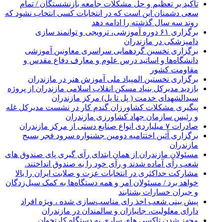
تاکید بر تعظیم و حل مشکلات جامعه بازنشستگان / تمام
سعی دشمنان این است که در انتخابات کسی انتخاب نشود که
روند سه سال گذشته را ادامه دهد
برگزاری ۶۱ دوره آموزشی، ترویجی و توانمند سازی
دامپزشکی در مازندران
برگزاری نخسین گردهمایی سراسری معاونین آموزشی
دانشگاه‌ها و اساتید درس علوم و معارف دفاع مقدس و
مقاومت کشور
برگزاری نخستین المپیاد ملی آموزش هنر در مازندران
بازدید مدیرکل بنیاد مسکن انقلاب اسلامی مازندران از پروژه
سیدالشهدای خدمت ( پل تا پل) مرکز مازندران
پیگیری مشکلات کشاورزان گندم کار در نشست مدیرکل غله
و رئیس سازمان جهاد کشاورزی مازندران
صادرات ۷ میلیاردی انواع صنایع دستی از مرکز مازندران
برگزاری آئین اختتامیه دومین جشنواره سرود فجر بسیج
مازندران
مسئولان مازندران از همان ابتدای رآی گیری پای صندوق های
شعب رآی آماده شدند و رآی خود را به صندوق انداختند.
مشارکت حداکثری در انتخابات عزت و صلابت ایران را بالا
خواهد برد / مسئولان امر و همه دستگاه‌ها به کمک سیل‌زدگان
و جبران خسارات بشتابند
پیش بینی شعب اخذ رای مناسب‌سازی شده ، ویژه افراد
دارای معلولیت، جانبازان و سالمندان در مازندران
مجهز شدن تاکسی های ساری به دستگاه کارتخوان