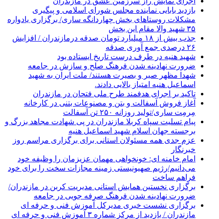
اجرای نمایش راز سرزمین عشق در مازندران
بازدید بابایی نماینده مجلس شورای اسلامی و پیگیری
مشکلات روستاهای بخش چهاردانگه ساری/ برگزاری یادواره
۳۵ شهید والا مقام این بخش
جذب بیش از ۱۸ میلیارد تومان صدقه درمازندران / افزایش
۲۶ درصدی جمع آوری صدقه
شهید هنیه در طرف درست تاریخ ایستاده بود
ضرورت نهادینه شدن فرهنگ صلح و سازش در جامعه
شهدا مظهر صبر و بصیرت هستند/ ملت ایران به شهید
اسماعیل هنیه امتیاز بالایی دادند.
تاکید بر اجرای هدفمند طرح ملی فتحان در مازندران
آغاز فروش آسفالت و بتن و مصنوعات بتنی در کارخانه
مِرمِت ساری/تولید روزانه ۲۵۰ تن آسفالت
پیام تسلیت سپاه کربلا مازندران در پی شهادت مجاهد بزرگ و
برجسته جهان اسلام شهید اسماعیل هنیه
عزم جدی همه مسئولان استانی برای برگزاری مراسم روز
خبرنگار
امام خامنه ای: خونخواهی مهمان عزیزمان را وظیفه خود
می‌دانیم/رژیم صهیونیستی زمینه مجازات سخت را برای خود
فراهم ساخت
برگزاری نخستین همایش استانی مدیریت کربن در مازندران/
ضرورت نهادینه شدن فرهنگ صرفه جویی در جامعه
برگزاری نشست خبری مدیرکل آموزش فنی و حرفه ای
مازندران / بازدید از مرکز شماره ۳ آموزش فنی و حرفه ای