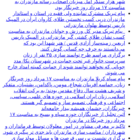
شهر هزار سنگر آمل میزبان اصحاب رسانه مازندران به
مناسبت ۱۷ مرداد روز خبرنگار بود.
پیام تبریک مشترک نماینده ولی فقیه در استان و استاندار
مازندران درپی کسب نخستین طلای کاروان ایران در المپیک
پاریس توسط پهلوان مازندرانی
‍ ‍ پیام تبریک مدیر کل ورزش و جوانان مازندران به مناسبت
کسب نشان طلای کشتی گیر مازندرانی در المپیک پاریس
اربعین زمینه‌ساز آزادی قدس / هنر شهدا این بود که
می‌دانستند به حرف چه کسانی گوش کنند.
برگزاری مراسم طرح توانمند سازی ۳۵ نفر از زنان
سرپرست خانوار غیر تحت حمایت در شهرستان نکا/ مدد
جویانی که نخواهند توانمند شوند از حمایت کمیته امداد خارج
می شوند.
پیام سپاه کربلا مازندران به مناسبت ۱۷ مرداد روز خبرنگار
زنان، حماسه آفرینان شجاع، مومن، پاکدامن، پشتیبان، متفکر
و شریف هشت سال دفاع مقدس بودند/ به برکت انقلاب
اسلامی، زنان ایران اسلامی در حوزه های علمی، سیاسی،
اجتماعی و فرهنگی تصمیم ساز و تصمیم گیر هستند.
خبرنگاران، چشمان همیشه بیدار جامعه‌اند
آئین تجلیل از خبرنگاران حوزه سپاه و بسیج به مناسبت ۱۷
مرداد روز خبرنگا در مازندران
تاکید بر معرفی مشاور در امور معلولان توسط فرمانداران و
شهرداران / مناسب سازی مازندران باید جدی تر پیگیری شود.
برگزاری نشست بررسی فرصت ها و مسائل مولد سازی