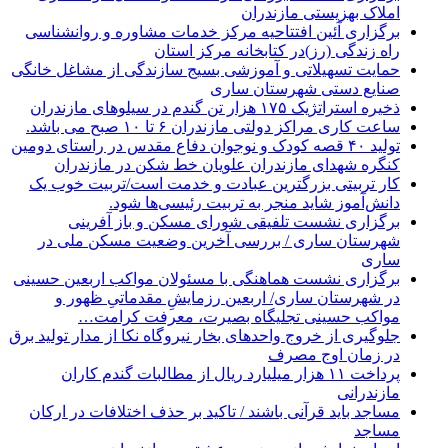
املاک بهزیستی مازندران
برگزاری آئین افتتاحیه مرکز خدمات مشاوره و روانشناسی
راه زندگی (رز)در کتابخانه مرکز استان
حمایت تسهیلاتی و آموزشی بسیج سازندگی از مشاغل خانگی
صنایع دستی شهرستان ساری
ذخیره استراتژیک ۱۷۵ هزار تن گندم در سیلوهای مازندران
ساعت کاری مراکز دولتی مازندران ۶ تا ۱۰ صبح می باشد.
تولید ۴۰ قصه کودک و نوجوان دفاع مقدس در راستای دومین
کنگره شهدای مازندران علویان خط شکن در مازندران
کار تربیتی بزرگترین عبادت و خدمت است/تربیت خوب یک
دانش‌آموز شاید منجر به تربیت رئیسی‌ها شود.
برگزاری ‌نشست تلفیقی شورای مسکن و باز آفرینی
شهرستان ساری / بررسی آخرین وضعیت مسکن ملی در
ساری
برگزاری نشست هماهنگی با مسئولان مواکب اربعین حسینی
در شهرستان ساری/ اربعین رزمایشِ مقدماتیِ ظهور و
مواکب حسینی تجلیگاه بصیرت، معرفت کرامت…
جلوگیری از خروج واحدهای بخار نیروگاه نکا از مدار تولید برق
در زمان اوج مصرف
پرداخت ۱۱ هزار میلیارد ریال از مطالبات گندم کاران
مازندرانی
مساجد باید قرآنی باشند / تاکید بر حذف اختلافات در ارکان
مساجد