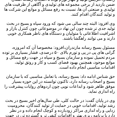
ضمن بازدید از برخی مجموعه های تولیدی و آگاهی از ظرفیت های
تولیدی و صنعتی آن ها، نسبت به رفع مسائل و موانع این شرکت ها
و تولید کنندگان اقدام کنند.
وی افزود: البته چند سالی می شود که ورود سپاه و بسیج در بحث
تولید جدی تر شده چون این نهاد در موضوعاتی چون کنترل بازار و
اشرافیت اطلاعاتی با متولیان و دستگاه های ناظر همکاری خوبی
دارند و می توانند راهگشا باشند.
مسئول بسیج رسانه مازندران،افزود: مخصوصا آن که امروزه،
گرانی های پی در پی و تورم بالای ۵۰ درصدی، فشار بسیاری بر توده
مردم تحمیل نموده و سازمان بسیج و سپاه در جهت رفع مسائل و
موانع موجود، همچنین بهبود فضای کسب و کار و روتق تولید،
اقدامات مناسبی انجام داده است.
حق شناس ادامه داد: بسیج رسانه، با تعامل مناسبی که با سازمان
بسیج و اصحاب رسانه دارد، تاکنون توانسته در این حوزه بسیار
موفق ظاهر شود و ابداعات نویی چون اردوهای روایات پیشرفت را
راه اندازی نماید.
وی در پایان گفت: در حالت کلی، طی سال‌های اخیر بسیج در بحث
رشد تولید، اقدامات خوبی در حمایت از تولید کنندگان، محرومیت
زدایی و راه اندازی مراکز زودبازده و کوچک انجام داده و در نظر
دارد با برنامه ریزی بهتر و اقدامات کیفی تر و گسترده تر، در جهت