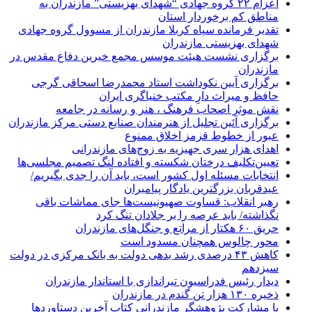
اعزام ۲۲ گروه جهادی “شهدای بهزیستی” مازندران به
مناطق کم برخوردار استان
تقدیر فرمانده سپاه کربلا مازندران از مسوول گروه جهادی
شهدای بهزیستی مازندران
برگزاری نشست هیئت موسس مجمع خیرین دفاع مقدس در
مازندران
برگزاری آیین نکوداشت استاد محمدرضا اسحاقی گرجی
حافظ و میراث دارِ مکتب خنیاگری ایران
نقش موثر اصحاب فرهنگ ، هنر و رسانه در جامعه
برگزاری آئین تجلیل از هنرمندان صنایع دستی مرکز مازندران
عبور از خطوط قرمز اخلاق ممنوع
اهدای هزار سری جهیزیه به زوج‌های مازندرانی
تعیین‌تکلیف درختان شکسته و افتاده لنگ تصمیم مجلسی‌ها
انتخابات مسئله اول کشور است، باید آن را جدی بگیریم/
عیدقربان بزرگترین یادگار پیامبران
رهبر انقلاب: قساوت صهیونیست‌ها جای مماشات باقی
نگذاشته/ باید عرصه را بر جلادان تنگ کرد
حریق ۶۰ هکتار از مراتع و جنگل‌های مازندران
محور چالوس همچنان مسدود است
کاهش ۴۳ درصدی رشد بدهی دولت به بانک مرکزی در دولت
سیزدهم
دیدار رئیس فدراسیون تیراندازی با استاندار مازندران
ذخیره ۱۳۰ هزار تن گندم در مازندران
با مشارکت پژوهشگر مازندرانی كتاب آخرین دستاوردها