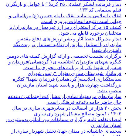
دیدار فرمانده لشکر عملیاتی ۲۵ کربلا ” با عوامل و بازیگران
فیلم سینمایی کد ۱۳۳
انقلاب اسلامی ما مانند انقلاب امام حسین (ع) بین‌المللی و
جهانی است/ نتیجه انتخابات پیروزی است.
کشف ۱۵ مرکز استخراج رمز ارز غیرمجاز در مازندران/ با
متخلفان برخورد قاطع می شود.
دیدار مدیرکل حفظ آثار و نشر ارزش‌های دفاع مقدس
مازندران با استاندار مازندران/ تاکید استاندار بر زنده نگه
داشتن یاد شهدا
برگزاری نشست تخصصی و ارائه گزارش کمیته های دومین
کنگره شهدای مازندران /اجلاسیه ی ( گردهمایی)فرزندان و
همسران شهدا یکی از برنامه های محوری ما است.
فرماندار شهرستان ساری بعنوان “رئیس شورای
سیاستگذاری اجلاسیه( گردهمایی) فرزندان شهدا” کنگره
بزرگداشت چهارده هزار و پانصد شهید استان مازندران
منصوب شد.
سازمان‌هاي مردم‌نهاد نمادي از مشاركت اجتماعي / دغدغه
حال حاضر جامه دغدغه فرهنگی است.
پخش ۲۰ هزار تن آسفالت در معابرشهری ساری در سال
۱۴۰۲ / کمبود مصالح مشکل شهرداری ساری
امضاء تفاهم نامه برگزاری مسابقات بین المللی بدمینتون در
استان مازندران
سجده‌ای عاشقانه در میدان جهاد/ تجلیل شهردار ساری از