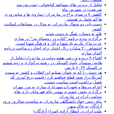
تجلیل از برترین های مسابقه کتابخوانی «مدیرمدرسه
شریعت» در شهریور ماه
کاهش ۷ درصدی نزاع در مازندران / ساروی ها و میاندرود ی
ها کم تحمل تر هستند‌ .
دست یابی دو نونهال مازندرانی به مدال در مسابقات اسکیت
کشور
قلم به دستان، تفنگ به دست شدند
برگزاری ویژه برنامه “کتاب در روستای من” در ساری
عزت ما از تکریم یاد شهدا و آثار و فرهنگ شهدا است.
اختصاص ۲۰ میلیارد ریال اعتبار برای ایجاد زیرساخت دریاچه
الندان ساری
افتتاح ۹ پروژه ورزشی هفته دولت در مازندران/ تجلیل از
هانیه رستمیان بانوی المپیکی در رشته تیراندازی و رتبه ششم
در المپیک ۲۰۲۴ پاربس
هر دستی را که به عنوان تسلیم این انقلاب و کشور به سمت
آمريکا دراز شود قطع خواهیم کرد / قیمت برنج امروز که
فصل برداشت است مناسب نیست.
اعزام نیروها و تجهیزات شهرداری ساری به مرز مهران
برگزاری بخش حضوری نهمین جام قهرمانان بازی های
ویدئویی ایران در مازندران
پیام رئیس جهاد دانشگاهی مازندران به مناسبت سالروز ورود
آزادگان به خاک میهن
ملت ایران در انتظار آزادی اسرا ( آزادگان)