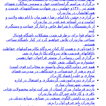
برگزاری مراسم گرامیداشت چهل و سومین سالگرد شهدای
هفتم تیر ۱۳۶۰و چهلمین روز شهادت سیدالشهدای خدمت و
همراهانشان در مازندران
برگزاری« جشن بابا امام رضا » همزمان با ایام دهه ولایت و
امامت و در آستانه عید غدیر در مازندران
از بازنشستگان با شرایط خاص و ایثارگر حمایت و دستگیری
کنید
با تمام قوا برای برطرف شدن مشکلات باشگاه فوتبال
نساجی مازندران تلاش خواهیم کرد /در کنار باشگاه نساجی
هستیم.
با خودباوری و همت کارکنان نیروگاه نکاترموکوپلهای حفاظت
یاتاقانهای فیدپمپ های نیروگاه نکا بازسازی شد.
برگزاری آئین رونمایی از پوستر فراخوان چهاردهمین
جشنواره بین‌المللی شعر علوی
همه چیز دولت الکترونیک وابسته به مخابرات قوی است/
لزوم پرهیز از چندصدایی و چندنگاهی در مدیریت فضای
مجازی و جلب اعتماد کاربران
برگزاری دوره آموزشی گردشگری و اشتغال در اداره
بهزیستی شهرستان ساری
بازدید فرماندار مرکز استان از شرکت تولید محصولات غذایی
باقری و کارخانه خوراک دام مازندران
ضرورت داشتن الگوی صنعتی در صنایع ، صنایع تبدیلی در
مازندران باید حرف اول را بزند.