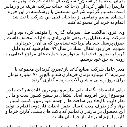
با بیان اینکه ما در استان گلستان دنبال احداث شرکت بودیم نه
مازندران، اظهار کرد: از آن جا که احداث شرکت، هزینه بر و زمانبر
است، تصمیم گرفتیم شرکتی مستعمل یا ورشکسته در این حوزه
استفاده نماییم و تماسی از صاحبان قبلی این شرکت باعث شد
اقدام به خرید این مجموعه کنیم.
وی افزود: مالکیت قبلی سرمایه گذاری را متوقف کرده بود و این
شرکت نیمه تعطیل بود، بدهی های زیادی به ادارات مختلف داشت و
حقوق پرسنل چند ماه پرداخته نشده بود که ما آن را خریداری
نمودیم. قرار بود انتقال اسناد در سال ۹۹ انجام شود که به دلیل
کرونا به تعویق افتاد، اما امیدواریم با حمایت های مراجع قضایی به
زودی به حق خود برسیم.
مدیر عامل شرکت صنایع کاغذ پاژ تصریح کرد: این مجموعه با
سرمایه ۳۲ میلیارد تومان خریداری شد و بالغ بر ۷۰ میلیارد تومان
برای بروز رسانی ماشین آلات سرمایه گذاری گردید.
نوایی ادامه داد: نگاه استانی نداریم و مهم ترین فایده شرکت ما در
موضوع ارزش افزوده، ایجاد اشتغال در سطح کشور است و ما در
نظر داریم با ایجاد زیر ساخت ها از جمله تهیه زمین، کسب امتیاز
برق و گاز ظرف مدت ۵ سال ضمن احداث فاز دوم، اقدام به تولید
این محصول در مازندران نماییم که پاکت های پست، کارتن خرما و
کارتن لوازم آشپزخانه از جمله آن هاست.
وی بیان کرد: ما در تولید، ۲ موضوع مهم کیفیت کاغذ و موضوعات