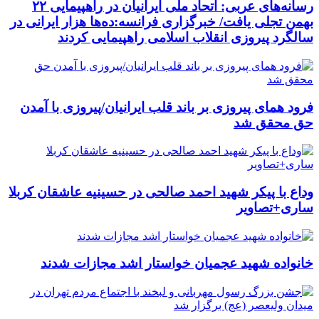
رسانه‌های عربی: اتحاد ملی ایرانیان در راهپیمایی ۲۲
بهمن تجلی یافت/ خبرگزاری فرانسه:ده‌ها هزار ایرانی در
سالگرد پیروزی انقلاب اسلامی راهپیمایی کردند
فرود همای پیروزی بر باند قلب ایرانیان/پیروزی با آمدن
حق محقق شد
وداع با پیکر شهید احمد صالحی‌ در حسینیه عاشقان کربلا
ساری+تصاویر
خانواده شهید عجمیان خواستار اشد مجازات شدند