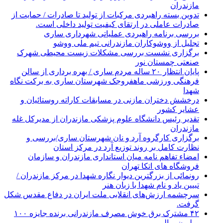
مازندران
تدوین بسته راهبردی مرکبات از تولید تا صادرات / حمایت از
صادرات عاملی در ارتقای کیفیت تولید داخلی است.
بررسی برنامه راهبردی عملیاتی شهرداری ساری
تجلیل از ووشوکاران مازندرانی تیم ملی ووشو
برگزاری نشست بررسی مشکلات زیست محیطی شهرک
صنعتی چمستان نور
پایان انتظار ۲۰ ساله مردم ساری / بهره برداری از سالن
فرهنگی ورزشی ماهفروجک شهرستان ساری به برکت نگاه
شهدا
درخشش دختران مازنی در مسابقات کاراته روستائیان و
عشایر کشور
تقدیر رئیس دانشگاه علوم پزشکی مازندران از مدیرکل غله
مازندران
برگزاری کارگروه آرد و نان شهرستان ساری/بررسی و
نظارت کامل بر روند توزیع آرد در مرکز استان
امضاء تفاهم نامه میان استانداری مازندران و سازمان
فروشگاه های اتکا تهران
رونمائی از بزرگترین دیوار نگاره شهدا در مرکز مازندران /
تبیین یاد و نام شهدا با زبان هنر
سرچشمه ارزش‌های انقلابی ملت ایران در دفاع مقدس شکل
گرفت.
۴۲ مشترک برق خوش مصرف مازندرانی برنده جایزه ۱۰۰
میلیون ریالی