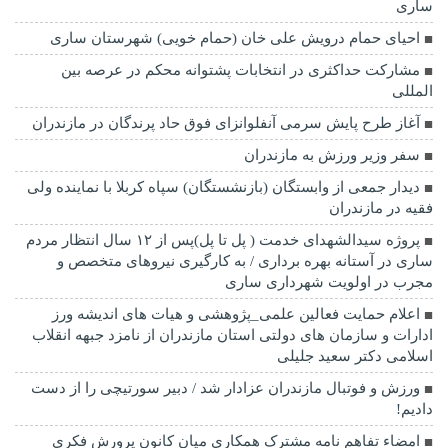
ساری
احیای حمام درویش علی خان (حمام خویی) شهرستان ساری
مشارکت حداکثری در انتخابات پشتوانه محکم در عرصه بین
المللی
آغاز طرح پایش سرمی آنفلوانزای فوق حاد پرندگان در مازندران
سفر وزیر ورزش به مازندران
دیدار جمعی از وابستگان (بازنشستگان) سپاه کربلا با نماینده ولی
فقیه در مازندران
پروژه سیدالشهدای خدمت ( پل تا پل)پس از ۱۲ سال انتظار مردم
ساری در آستانه بهره برداری / به کارگیری نیروهای متخصص و
مجرب در اولویت شهرداری ساری
اعلام حمایت فعالین علمی_پژوهشی و هیات های اندیشه ورز
ادارات و سازمان های دولتی استان مازندران از نامزد جبهه انقلاب
اسلامی دکتر سعید جلیلی
ورزش و فوتبال مازندران عزادار شد / دبیر سورتیچی را از دست
دادیم!
امضاء تفاهم نامه مشترک همکاری میان کانون پرورش فکری