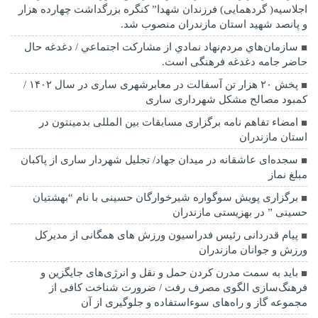
اجلاسیه( گردهمایی) فرزندان شهدا” کنگره بزرگداشت چهارده هزار
و پانصد شهید استان مازندران منصوب شد.
سازمان‌هاي مردم‌نهاد نمادي از مشاركت اجتماعي / دغدغه حال
حاضر جامه دغدغه فرهنگی است.
پخش ۲۰ هزار تن آسفالت در معابرشهری ساری در سال ۱۴۰۲ /
کمبود مصالح مشکل شهرداری ساری
امضاء تفاهم نامه برگزاری مسابقات بین المللی بدمینتون در
استان مازندران
سجده‌ای عاشقانه در میدان جهاد/ تجلیل شهردار ساری از پاکبان
مبلغ نماز
برگزاری پویش سوگواره شیرخوارگان حسینی با نام “بهشتیان
حسینی ” در بهزیستی مازندران
پیام قدردانی رئیس فدراسیون ورزش های همگانی از مدیرکل
ورزش و جوانان مازندران
باید به سمت مدرن کردن حمل و نقل و انرژی‌های جایگزین و
فرهنگ‌سازی الگوی مصرف رفت / ضرورت شناخت کافی از
مجموعه گاز و راه‌های سوءاستفاده و جلوگیری از آن