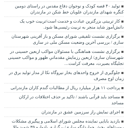
تولید ۴۰ قصه کودک و نوجوان دفاع مقدس در راستای دومین
کنگره شهدای مازندران علویان خط شکن در مازندران
کار تربیتی بزرگترین عبادت و خدمت است/تربیت خوب یک
دانش‌آموز شاید منجر به تربیت رئیسی‌ها شود.
برگزاری ‌نشست تلفیقی شورای مسکن و باز آفرینی شهرستان
ساری / بررسی آخرین وضعیت مسکن ملی در ساری
برگزاری نشست هماهنگی با مسئولان مواکب اربعین حسینی در
شهرستان ساری/ اربعین رزمایشِ مقدماتیِ ظهور و مواکب حسینی
تجلیگاه بصیرت، معرفت کرامت…
جلوگیری از خروج واحدهای بخار نیروگاه نکا از مدار تولید برق در
زمان اوج مصرف
پرداخت ۱۱ هزار میلیارد ریال از مطالبات گندم کاران مازندرانی
مساجد باید قرآنی باشند / تاکید بر حذف اختلافات در ارکان
مساجد
اجرای نمایش راز سرزمین عشق در مازندران
بازدید بابایی نماینده مجلس شورای اسلامی و پیگیری مشکلات
روستاهای بخش چهاردانگه ساری/ برگزاری یادواره ۳۵ شهید والا