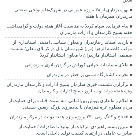
شکن
بهره برداری از ۳۸ بروژه عمرانی در شهرک‌ها و نواحی صنعتی
مازندران همزمان با هفته
پیام فرمانده سپاه کربلا به مناسبت آغاز هفته دولت و گرامیداشت
هفته بسیج کارمندان و ادارات مازندران
بازدید استاندار مازندران و معاون سیاسی امنیتی استانداری از
موکب فاطمه الزهرا (س) شهرستان بابل در کربلای معلی/ نشست
صمیمی استاندار مازندران با معاون استاندار کربلا
طلای مسابقات جهانی کوراش بر گردن بانوی مازندرانی
تخربب کشتارگاه سنتی پر خطر در مازندران
برگزاری نشست خبری سازمان بسیج ادارات و کارمندان مازندران
ویژه هفته دولت و سالروز بسیج ادارات و کارمندان
اعلام راه‌اندازی پویش بین‌المللی «به سمت قبله» برای حمایت از
مردم مظلوم غزه هم‌زمان با پیاده‌روی بزرگ اربعین حسینی
افتتاح و کلنگ زنی ۲۳۰ پروژه ویژه هفته دولت در مرکز مازندران
تدوین بسته راهبردی مرکبات از تولید تا صادرات / حمایت از
صادرات عاملی در ارتقای کیفیت تولید داخلی است.