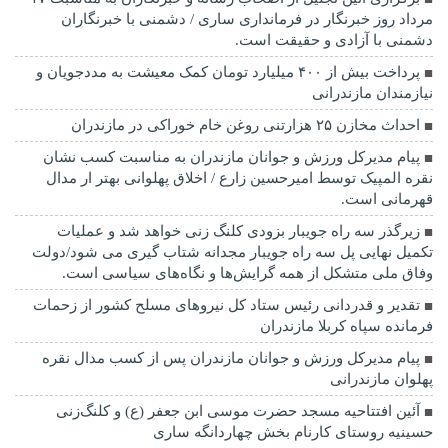
مرداد روز خبرنگار در فرمانداری ساری / دشمنی با خبرنگاران
دشمنی با آزادی و حقیقت است.
پرداخت بیش از ۴۰۰ میلیارد تومان کمک معیشت به مددجویان و
نیازمندان مازندرانی
احداث مخازن ۲۵ هزارتنی روغن خام خوراکی در مازندران
پیام مدیرکل ورزش و جوانان مازندران به مناسبت کسب نشان
نقره المپیک توسط امیرحسین زارع / اخلاق پهلوانی بهتر ار مدال
قهرمانی است.
زیرگذر سه راه جویبار بزودی کلنگ زنی خواهد شد و عملیات
تکمیل نهایی پل سه راه جویبار مجدانه شتاب گیری می شود/دولت
وفاق ملی متشکل از همه گرایش‌ها و نگاه‌های سیاسی است.
تقدیر و قدردانی رئیس ستاد کل نیرو‌های مسلح کشور از زحمات
فرمانده سپاه کربلا مازندران
پیام مدیرکل ورزش و جوانان مازندران پس از کسب مدال نقره
پهلوان مازندرانی
آئین افتتاحیه مسجد حضرت موسی ابن جعفر (ع) و کلنگ‌زنی
حسینیه روستای کارنام بخش چهاردانگه ساری