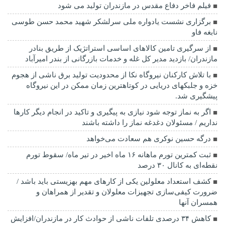
فیلم فاخر دفاع مقدس در مازندران تولید می شود
برگزاری نشست یادواره ملی سرلشکر شهید محمد حسن طوسی
نابغه فاو
از سرگیری تامین کالاهای اساسی استراتژیک از طریق بنادر
مازندران/ بازدید مدیر کل غله و خدمات بازرگانی از بندر امیرآباد
با تلاش کارکنان نیروگاه نکا از محدودیت تولید برق ناشی از هجوم
خزه و جلبکهای دریایی در کوتاهترین زمان ممکن در این نیروگاه
پیشگیری شد.
اگر به نماز توجه شود نیازی به پیگیری و تاکید در انجام دیگر کارها
نداریم / مسئولان دغدغه نماز را داشته باشند
درگه حسین نوکری هم سعادت می‌خواهد
ثبت کمترین تورم ماهانه ۱۶ ماه اخیر در تیر ماه/ سقوط تورم
نقطه‌ای به کانال ۳۰ درصد
کشف استعداد معلولین یکی از کارهای مهم بهزیستی باید باشد /
ضرورت کیفی‌سازی تجهیزات معلولان و تقدیر از همراهان و
همسران آنها
کاهش ۳۴ درصدی تلفات ناشی از حوادث كار در مازندران/افزایش