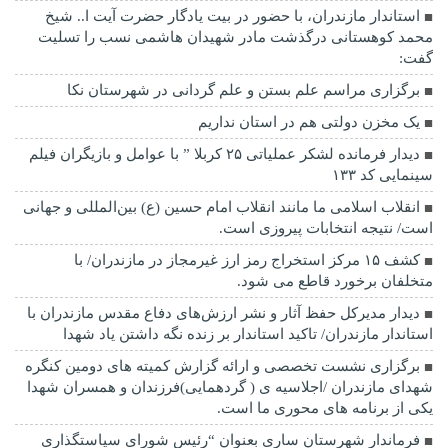
استاندار مازندران، با حضور در بیت یادگار حضرت آیت ا.. شیخ
محمد کوهستانی درگذشت مادر شهیدان هاشمی نسب را تسلیت
گفت:
برگزاری مراسم علم بستن و علم گردانی در شهرستان نکا
یک مخزن دولتی هم در استان نداریم
دیدار فرمانده لشکر عملیاتی ۲۵ کربلا ” با عوامل و بازیگران فیلم
سینمایی کد ۱۳۳
انقلاب اسلامی ما مانند انقلاب امام حسین (ع) بین‌المللی و جهانی
است/ نتیجه انتخابات پیروزی است.
کشف ۱۵ مرکز استخراج رمز ارز غیرمجاز در مازندران/ با
متخلفان برخورد قاطع می شود.
دیدار مدیرکل حفظ آثار و نشر ارزش‌های دفاع مقدس مازندران با
استاندار مازندران/ تاکید استاندار بر زنده نگه داشتن یاد شهدا
برگزاری نشست تخصصی و ارائه گزارش کمیته های دومین کنگره
شهدای مازندران /اجلاسیه ی ( گردهمایی)فرزندان و همسران شهدا
یکی از برنامه های محوری ما است.
فرماندار شهرستان ساری بعنوان “رئیس شورای سیاستگذاری