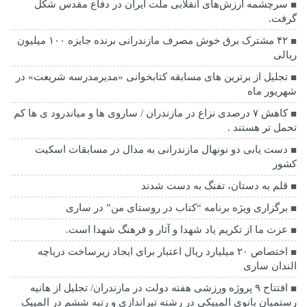
سرچشمه ارزش‌های انقلابی ملت ایران در دفاع مقدس شکل
گرفت.
۴۲ مشترک برق خوش مصرف مازندرانی برنده جایزه ۱۰۰ میلیون
ریالی
تجلیل از برترین های مسابقه کتابخوانی «مدیرمدرسه شریعت» در
شهریور ماه
کاهش ۷ درصدی نزاع در مازندران / ساروی ها و میاندرود ی ها کم
تحمل تر هستند‌ .
دست یابی دو نونهال مازندرانی به مدال در مسابقات اسکیت
کشور
قلم به دستان، تفنگ به دست شدند
برگزاری ویژه برنامه “کتاب در روستای من” در ساری
عزت ما از تکریم یاد شهدا و آثار و فرهنگ شهدا است.
اختصاص ۲۰ میلیارد ریال اعتبار برای ایجاد زیرساخت دریاچه
الندان ساری
افتتاح ۹ پروژه ورزشی هفته دولت در مازندران/ تجلیل از هانیه
رستمیان بانوی المپیکی در رشته تیراندازی و رتبه ششم در المپیک