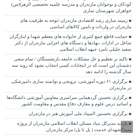
کودکان و نوجوانان مازندران و مدرسه علمیه تخصصی الزهرا(س)
خواهران شهرستان ساری
زمینه سازی رشد اقتصادی مازندران /توجه به ظرفیت های
مازندران در واردات و تامین کالاهای اساسی
حمایت قاطع جمع کثیری از خانواده های معظم شهدا و ایثارگران
شاغل در ادارات ،نهادها و دستگاه های اجرایی مازندران از دکتر
سعید جلیلی نامزد جبهه انقلاب اسلامی
تاکید بر تعظیم و حل مشکلات جامعه بازنشستگان / تمام سعی
دشمنان این است که در انتخابات کسی انتخاب نشود که روند سه
سال گذشته را ادامه دهد
برگزاری ۶۱ دوره آموزشی، ترویجی و توانمند سازی دامپزشکی
در مازندران
برگزاری نخسین گردهمایی سراسری معاونین آموزشی دانشگاه‌ها
و اساتید درس علوم و معارف دفاع مقدس و مقاومت کشور
برگزاری نخستین المپیاد ملی آموزش هنر در مازندران
بازدید مدیرکل بنیاد مسکن انقلاب اسلامی مازندران از پروژه
سیدالشهدای خدمت ( پل تا پل) مرکز مازندران