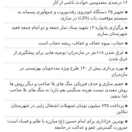
۱۶ درصدی مصدومین حوادث ناشی از کار
تجهیز ۳۵ دستگاه خودروی رفت‌وروب و جمع‌آوری پسماند به
سیستم موقعیت یاب (GPS) در ساری
برگزاری یادواره ۱۲ شهید ستاد نماز جمعه و دو امام جمعه فقید
شهرستان ساری
حجاب، میوه عفاف و عفاف، ریشه حجاب است
غرق شدن ۱۱۸نفر در مازندران/ توصيه هايی برای پيشگيری از
غرق شدن
بهره برداری بیش از ۱۳۰ طرح ویژه مددجویان بهزیستی در
مازندران
عقیم سازی و حذف فیزیکی سگ های بلا صاحب و دیگر روش ها
روش مفیدی نیست هزینه سنگینی هم دارد/ به سگ های بلا صاحب
غذا ندهید.
پرداخت ۷۳۵ میلیون تومان تسهیلات اشتغال زایی در شهرستان
تنکابن
بهترین عزاداری برای امام حسین (ع) مبارزه با ظلم و فساد است/
ضرورت گسترش عفو و عدالت در جامعه