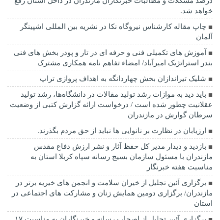
درصد مشکلات و مطالبات خبرنگاران مازندران در داخل استان رفع
خواهد شد.
چاپ مقاله کارشناس نيروگاه نكا در نشریه بین المللی اشپینگر
آلمان
آموزش های تکمیلی فنی و حرفه ای در تار و پودر بخش های فنی
بندر استراتژیک امیرآباد/ امضاء تفاهم نامه همکاری مشترک
شلیک تیراندازان بخش چهاردانگه به اهداف پروازی تراپ
باید دید به موازات رشد تولید مقالات در دانشگاه‌ها، رشد تولید
عقلانیت چطور شده است / درخواست ارائه گزارش کتبی از وضعیت
سرطان گوارش در مازندران
ارزیابان در نظارت بر نانوایی ها نباید از حق مردم بگذرند.
بازدید و دیدار مدیر کل حفظ آثار و نشر ارزش دفاع مقدس
مازندران با مسئول سازمان بسیج رسانه سپاه کربلا استان به
مناسبت هفته خبرنگار
برگزاری آئین تجلیل از خیران سلامت و انجمن های خیریه برتر در
مازندران/ برگزاری دومین همایش زنان و مشارکت های اجتماعی در
استان
برگزاری آئین تجلیل از اصحاب رسانه و خبرنگاران به مناسبت ۱۷