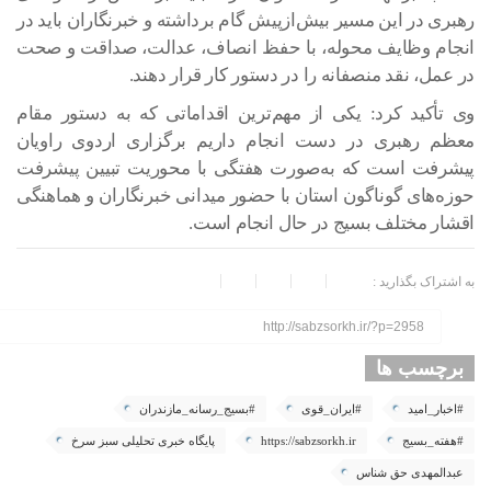
رهبری در این مسیر بیش‌ازپیش گام برداشته و خبرنگاران باید در
انجام وظایف محوله، با حفظ انصاف، عدالت، صداقت و صحت
در عمل، نقد منصفانه را در دستور کار قرار دهند.
وی تأکید کرد: یکی از مهم‌ترین اقداماتی که به دستور مقام
معظم رهبری در دست انجام داریم برگزاری اردوی راویان
پیشرفت است که به‌صورت هفتگی با محوریت تبیین پیشرفت
حوزه‌های گوناگون استان با حضور میدانی خبرنگاران و هماهنگی
اقشار مختلف بسیج در حال انجام است.
به اشتراک بگذارید :
http://sabzsorkh.ir/?p=2958
برچسب ها
#اخبار_امید
#ایران_قوی
#بسیج_رسانه_مازندران
#هفته_بسیج
https://sabzsorkh.ir
پایگاه خبری تحلیلی سبز سرخ
عبدالمهدی حق شناس