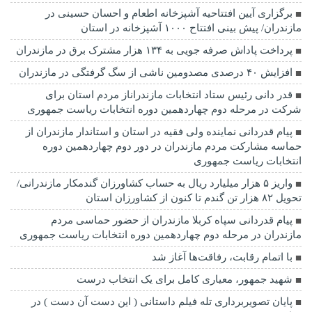
برگزاری آیین افتتاحیه آشپزخانه اطعام و احسان حسینی در
مازندران/ پیش بینی افتتاح ۱۰۰۰ آشپزخانه در استان
پرداخت پاداش صرفه جویی به ۱۳۴ هزار مشترک برق در مازندران
افزایش ۴۰ درصدی مصدومین ناشی از سگ گرفتگی در مازندران
قدر دانی رئیس ستاد انتخابات مازندراناز مردم استان برای
شرکت در مرحله دوم چهاردهمین دوره انتخابات ریاست جمهوری
پیام قدردانی نماینده ولی فقیه در استان و استاندار مازندران از
حماسه مشارکت مردم مازندران در دور دوم چهاردهمین دوره
انتخابات ریاست جمهوری
واریز ۵ هزار میلیارد ریال به حساب کشاورزان گندمکار مازندرانی/
تحویل ۸۲ هزار تن گندم تا کنون از کشاورزان استان
پیام قدردانی سپاه کربلا مازندران از حضور حماسی مردم
مازندران در مرحله دوم چهاردهمین دوره انتخابات ریاست جمهوری
با اتمام رقابت، رفاقت‌ها آغاز شد
شهید جمهور، معیاری کامل برای یک انتخاب درست
پایان تصویربرداری تله فیلم داستانی ( این دست آن دست ) در