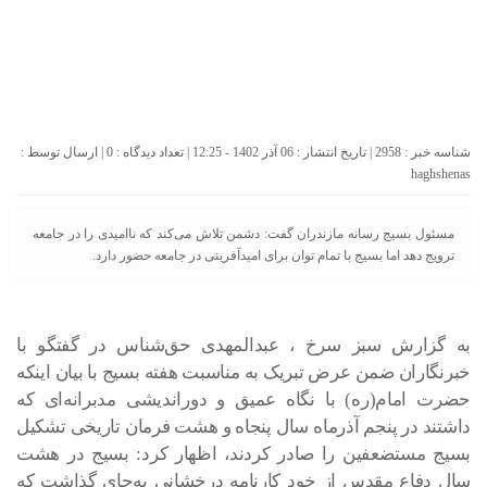
شناسه خبر : 2958 | تاریخ انتشار : 06 آذر 1402 - 12:25 | تعداد دیدگاه :
0
| ارسال توسط :
haghshenas
مسئول بسیج رسانه مازندران گفت: دشمن تلاش می‌کند که ناامیدی را در جامعه
ترویج دهد اما بسیج با تمام توان برای امیدآفرینی در جامعه حضور دارد.
به گزارش سبز سرخ ، عبدالمهدی حق‌شناس در گفتگو با
خبرنگاران ضمن عرض تبریک به مناسبت هفته بسیج با بیان اینکه
حضرت امام(ره) با نگاه عمیق و دوراندیشی مدبرانه‌ای که
داشتند در پنجم آذرماه سال پنجاه و هشت فرمان تاریخی تشکیل
بسیج مستضعفین را صادر کردند، اظهار کرد: بسیج در هشت
سال دفاع مقدس از خود کارنامه درخشانی به‌جای گذاشت که