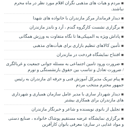
مردم و هیات های مذهبی نگران اقلام مورد نظر در ماه محرم
نباشند.
دیدار فرماندار مرکز مازندران با خانواده های شهدا
برگزاری نشست کارگروه گندم ، آرد و ناندز مازندران
پاداش ویژه به المپیکی‌ها تا نگاه متفاوت به ورزش همگانی
تأمین کالاهای تنظیم بازاری برای هیأت‌های مذهبی
افتتاح نمایشگاه فردخت در مازندران
ضرورت ورود تامین اجتماعی به مسئله جوانی جمعیت و غربالگری
/ ضرورت تعادل و تناسب بین حقوق بازنشستگی و تورم
پیام تبریک مدیرکل آموزش فنی و حرفه ای مازندران به رئیس
جمهور محترم منتخب مردم
دیدار شهردار ساری با مدیر عامل سازمان همیاری و شهرداری
های مازندران برای همکاری بیشتر
تجلیل از بانوی نویسنده و شاعر و خبرنگار مازندران
برگزاری نمایشگاه عرضه مستقیم پوشاک خانواده ، صنایع دستی
و مواد غذایی در ساری/ معرفی بانوان کارآفرین