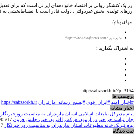
ارز یک کنشگر روانی بر اقتصاد خانواده‌های ایرانی است که برای تعد
ارزهای تولیدی بخش غیردولتی، دولت قادر است با انضباط‌بخشی به قی
انتهای پیام/
منبع خبر : https://www.bloghnews.com/
به اشتراک بگذارید :
http://sabzsorkh.ir/?p=3154
برچسب ها
#اخبار_امید
#ایران_قوی
#بسیج_رسانه_مازندران
https://sabzsorkh.ir
اخبار مشابه
پیام مدیرکل تبلیغات اسلامی استان مازندران به مناسبت روزخبرنگار
/17
جان نباشد جز خبر در آزمون هرکه را افزون خبر، جانش فزون
1405/05/17
پیام تبریک خانه مطبوعات استان مازندران به مناسبت روز خبرنگار
1405/05/17
ثبت دیدگاه