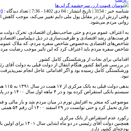
شناسه خبر : 3154 | تاریخ انتشار : 04 دی 1402 - 7:36 | تعداد دیدگاه :
0
|
وقتی ارزش ارز در مقابل پول ملی دایم تغییر می‌کند، موجب کاهش ا
روانی مردم می‌شود.
به اعتراف عموم مردم و حتی صاحب‌نظران اقتصادی، تحرک دولت سیزد
فرصت‌های رشد اقتصادی و ظرفیت‌سازی در ذیل دیپلماسی اقتصادی در س
شاخص‌های اقتصادی به‌خصوص شاخص سفره مردم، که ملاک عمومی برای ار
شاخص سفره مردم باید اعتراف کرد که این تاثیر موجب رضایت مردم ن
اقداماتی برای نجات از ورشکستگی کامل کشور
در بررسی شرائط کشور هنگام انتقال از دولت قبلی به دولت آقای رئ
ورشکستگی کامل رسیده بود و اگر اقداماتی عاجل انجام نمی‌پذیرفت،
نبود.
سیستم بانکی استقراض کرده بود و در ۴ ماهه اول سال ۱۴۰۰ و در پایان عمرش به تنهایی ۵۴ همت پول چاپ کرد تا با بی انضباطی مالی، کسری بودجه خود را رفع کند.
موضوعی که منجر به افزایش تورم در میان مردم شد و بار مالی و فش
جاری تحمل کرد و حتی توانست در ۲۹ اسفند ۱۴۰۰ آن رقم ۵۴ همتی استقراض شده دولت قبلی را با بانک مرکزی تسویه کند.
رکورد عدم استقراض از بانک مرکزی
همچنین دولت آقای 
بودجه‌ای کشور دارد.