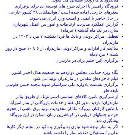
میاندرود ی ها زودتر عصبانی می شوند.
فرودگاه رامسر با اجرای طرح های توسعه ای برای برقراری
سفرهای خارجی آماده شده است / هواپیماهای ۲۸ کشور خارجی
در حال حاضر با ایمنی و امنیت وارد ایران می شوند.
گزارش عملکرد مدیریت ارتباطات و امور بین الملل شهرداری
ساری در یک ماه گذشته ( تیرماه)
تعطیلی مراکز دولتی و بانک ها فردا یکشنبه ۷ مرداد ۱۴۰۳ در
مازندران
ساعت کار ادارات و مراکز دولتی مازندران از ۶ تا ۱۰ صبح در روز
شنبه ۶ مردادماه
برگزاری آئین حلیم پزان در مازندران
نگاه ویژه حمایتی مجلس دوازدهم به جمعیت هلال احمر کشور
فیلم فاخر دفاع مقدس در مازندران تولید می شود
برگزاری نشست یادواره ملی سرلشکر شهید محمد حسن طوسی
نابغه فاو
از سرگیری تامین کالاهای اساسی استراتژیک از طریق بنادر
مازندران/ بازدید مدیر کل غله و خدمات بازرگانی از بندر امیرآباد
با تلاش کارکنان نیروگاه نکا از محدودیت تولید برق ناشی از هجوم
خزه و جلبکهای دریایی در کوتاهترین زمان ممکن در این نیروگاه
پیشگیری شد.
اگر به نماز توجه شود نیازی به پیگیری و تاکید در انجام دیگر کارها
نداریم / مسئولان دغدغه نماز را داشته باشند