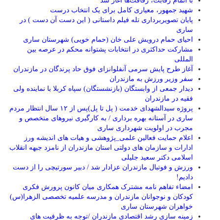
با اتمام رقابت، رفاقت‌ها آغاز شد
شهید جمهور، معیاری کامل برای یک انتخاب درست
پایان تصویربرداری تله فیلم داستانی ( این دست آن دست ) در
ساری
احیای حمام درویش علی خان (حمام خویی) شهرستان ساری
مشارکت حداکثری در انتخابات پشتوانه محکم در عرصه بین
المللی
آغاز طرح پایش سرمی آنفلوانزای فوق حاد پرندگان در مازندران
سفر وزیر ورزش به مازندران
دیدار جمعی از وابستگان (بازنشستگان) سپاه کربلا با نماینده ولی
فقیه در مازندران
پروژه سیدالشهدای خدمت ( پل تا پل)پس از ۱۲ سال انتظار مردم
ساری در آستانه بهره برداری / به کارگیری نیروهای متخصص و
مجرب در اولویت شهرداری ساری
اعلام حمایت فعالین علمی_پژوهشی و هیات های اندیشه ورز
ادارات و سازمان های دولتی استان مازندران از نامزد جبهه انقلاب
اسلامی دکتر سعید جلیلی
ورزش و فوتبال مازندران عزادار شد / دبیر سورتیچی را از دست
دادیم!
امضاء تفاهم نامه مشترک همکاری میان کانون پرورش فکری
کودکان و نوجوانان مازندران و مدرسه علمیه تخصصی الزهرا(س)
خواهران شهرستان ساری
زمینه سازی رشد اقتصادی مازندران /توجه به ظرفیت های