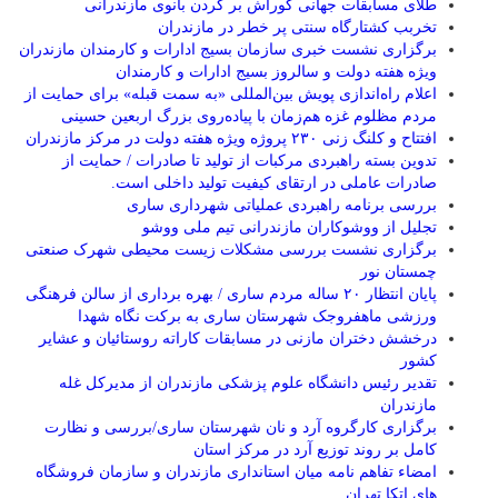
طلای مسابقات جهانی کوراش بر گردن بانوی مازندرانی
تخربب کشتارگاه سنتی پر خطر در مازندران
برگزاری نشست خبری سازمان بسیج ادارات و کارمندان مازندران
ویژه هفته دولت و سالروز بسیج ادارات و کارمندان
اعلام راه‌اندازی پویش بین‌المللی «به سمت قبله» برای حمایت از
مردم مظلوم غزه هم‌زمان با پیاده‌روی بزرگ اربعین حسینی
افتتاح و کلنگ زنی ۲۳۰ پروژه ویژه هفته دولت در مرکز مازندران
تدوین بسته راهبردی مرکبات از تولید تا صادرات / حمایت از
صادرات عاملی در ارتقای کیفیت تولید داخلی است.
بررسی برنامه راهبردی عملیاتی شهرداری ساری
تجلیل از ووشوکاران مازندرانی تیم ملی ووشو
برگزاری نشست بررسی مشکلات زیست محیطی شهرک صنعتی
چمستان نور
پایان انتظار ۲۰ ساله مردم ساری / بهره برداری از سالن فرهنگی
ورزشی ماهفروجک شهرستان ساری به برکت نگاه شهدا
درخشش دختران مازنی در مسابقات کاراته روستائیان و عشایر
کشور
تقدیر رئیس دانشگاه علوم پزشکی مازندران از مدیرکل غله
مازندران
برگزاری کارگروه آرد و نان شهرستان ساری/بررسی و نظارت
کامل بر روند توزیع آرد در مرکز استان
امضاء تفاهم نامه میان استانداری مازندران و سازمان فروشگاه
های اتکا تهران