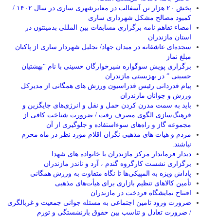
پخش ۲۰ هزار تن آسفالت در معابرشهری ساری در سال ۱۴۰۲ /
کمبود مصالح مشکل شهرداری ساری
امضاء تفاهم نامه برگزاری مسابقات بین المللی بدمینتون در
استان مازندران
سجده‌ای عاشقانه در میدان جهاد/ تجلیل شهردار ساری از پاکبان
مبلغ نماز
برگزاری پویش سوگواره شیرخوارگان حسینی با نام “بهشتیان
حسینی ” در بهزیستی مازندران
پیام قدردانی رئیس فدراسیون ورزش های همگانی از مدیرکل
ورزش و جوانان مازندران
باید به سمت مدرن کردن حمل و نقل و انرژی‌های جایگزین و
فرهنگ‌سازی الگوی مصرف رفت / ضرورت شناخت کافی از
مجموعه گاز و راه‌های سوءاستفاده و جلوگیری از آن
مردم و هیات های مذهبی نگران اقلام مورد نظر در ماه محرم
نباشند.
دیدار فرماندار مرکز مازندران با خانواده های شهدا
برگزاری نشست کارگروه گندم ، آرد و ناندز مازندران
پاداش ویژه به المپیکی‌ها تا نگاه متفاوت به ورزش همگانی
تأمین کالاهای تنظیم بازاری برای هیأت‌های مذهبی
افتتاح نمایشگاه فردخت در مازندران
ضرورت ورود تامین اجتماعی به مسئله جوانی جمعیت و غربالگری
/ ضرورت تعادل و تناسب بین حقوق بازنشستگی و تورم