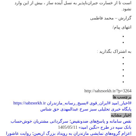
است تا از خسارت جبران‌ناپذیر به نسل آینده ساز ، بیش از این وارد
نشود.
گزارش – محمد فاطمی
انتهای پیام/
به اشتراک بگذارید :
http://sabzsorkh.ir/?p=3264
برچسب ها
#اخبار_امید
#ایران_قوی
#بسیج_رسانه_مازندران
https://sabzsorkh.ir
پایگاه خبری تحلیلی سبز سرخ
عبدالمهدی حق شناس
اخبار مشابه
نقص سامانه و پاسخ‌های ضدونقیض؛ سرگردانی مشتریان خوش‌حساب
بانک سپه در طرح «نگین امید»
1405/05/11
اعزام گروه‌های نمایشی مازندران به رویداد بزرگ اربعین؛ روایت عاشورا