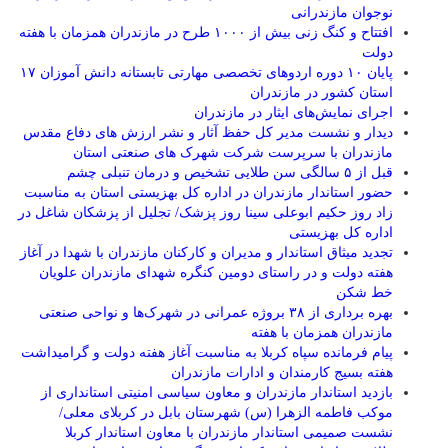
نوجوان مازندرانی
افتتاح و کنگ زنی بیش از ۱۰۰۰ طرح در مازندران همزمان با هفته
دولت
پایان ۱۰ دوره اردوهای تخصصی مهارتی تابستانه دانش آموزان ۱۷
استان کشور در مازندران
اجرای نمایش‌های ایثار در مازندران
دیدار و نشست مدیر کل حفظ آثار و نشر ارزش های دفاع مقدس
مازندران با سرپرست شرکت شهرک های صنعتی استان
قبل از ۵ سالگی سن طلایی تشخیص و درمان تنبلی چشم
حضور استاندار مازندران در اداره کل بهزیستی استان به مناسبت
زاد روز حکیم ابوعلی سینا روز پزشک/ تجلیل از پزشکان شاغل در
اداره کل بهزیستی
تجدید میثاق استاندار و مدیران و کارکنان مازندران با شهدا در آغاز
هفته دولت و در راستای دومین کنگره شهدای مازندران علویان
خط شکن
بهره برداری از ۳۸ بروژه عمرانی در شهرک‌ها و نواحی صنعتی
مازندران همزمان با هفته
پیام فرمانده سپاه کربلا به مناسبت آغاز هفته دولت و گرامیداشت
هفته بسیج کارمندان و ادارات مازندران
بازدید استاندار مازندران و معاون سیاسی امنیتی استانداری از
موکب فاطمه الزهرا (س) شهرستان بابل در کربلای معلی/
نشست صمیمی استاندار مازندران با معاون استاندار کربلا