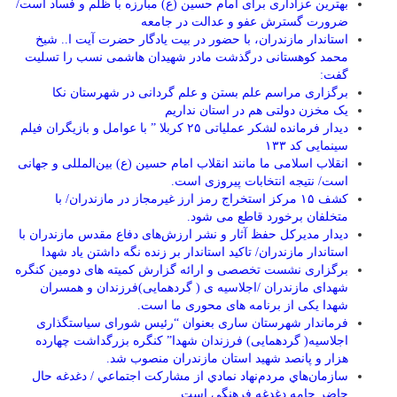
بهترین عزاداری برای امام حسین (ع) مبارزه با ظلم و فساد است/
ضرورت گسترش عفو و عدالت در جامعه
استاندار مازندران، با حضور در بیت یادگار حضرت آیت ا.. شیخ
محمد کوهستانی درگذشت مادر شهیدان هاشمی نسب را تسلیت
گفت:
برگزاری مراسم علم بستن و علم گردانی در شهرستان نکا
یک مخزن دولتی هم در استان نداریم
دیدار فرمانده لشکر عملیاتی ۲۵ کربلا ” با عوامل و بازیگران فیلم
سینمایی کد ۱۳۳
انقلاب اسلامی ما مانند انقلاب امام حسین (ع) بین‌المللی و جهانی
است/ نتیجه انتخابات پیروزی است.
کشف ۱۵ مرکز استخراج رمز ارز غیرمجاز در مازندران/ با
متخلفان برخورد قاطع می شود.
دیدار مدیرکل حفظ آثار و نشر ارزش‌های دفاع مقدس مازندران با
استاندار مازندران/ تاکید استاندار بر زنده نگه داشتن یاد شهدا
برگزاری نشست تخصصی و ارائه گزارش کمیته های دومین کنگره
شهدای مازندران /اجلاسیه ی ( گردهمایی)فرزندان و همسران
شهدا یکی از برنامه های محوری ما است.
فرماندار شهرستان ساری بعنوان “رئیس شورای سیاستگذاری
اجلاسیه( گردهمایی) فرزندان شهدا” کنگره بزرگداشت چهارده
هزار و پانصد شهید استان مازندران منصوب شد.
سازمان‌هاي مردم‌نهاد نمادي از مشاركت اجتماعي / دغدغه حال
حاضر جامه دغدغه فرهنگی است.