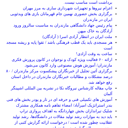
برداشت است مناسب نیست.
اعزام نیروها و تجهیزات شهرداری ساری به مرز مهران
برگزاری بخش حضوری نهمین جام قهرمانان بازی های ویدئویی
ایران در مازندران
پیام رئیس جهاد دانشگاهی مازندران به مناسبت سالروز ورود
آزادگان به خاک میهن
ملت ایران در انتظار آزادی اسرا ( آزادگان)
هر مسجدی باید یک قطب فرهنگی باشد / تقوا پایه و ریشه مسجد
است
ساعت به وقت آزادی!
ارائه ۶۰ فعالیت ویژه کودک و نوجوان در کانون پرورش فکری
مازندران/ آموزش هوش مصنوعی وارد کانون می‌شود.
برگزاری آئین تجلیل از خبرنگاران پیشکسوت مرکز مازندران / ۸۰
درصد مشکلات و مطالبات خبرنگاران مازندران در داخل استان
رفع خواهد شد.
چاپ مقاله کارشناس نيروگاه نكا در نشریه بین المللی اشپینگر
آلمان
آموزش های تکمیلی فنی و حرفه ای در تار و پودر بخش های فنی
بندر استراتژیک امیرآباد/ امضاء تفاهم نامه همکاری مشترک
شلیک تیراندازان بخش چهاردانگه به اهداف پروازی تراپ
باید دید به موازات رشد تولید مقالات در دانشگاه‌ها، رشد تولید
عقلانیت چطور شده است / درخواست ارائه گزارش کتبی از