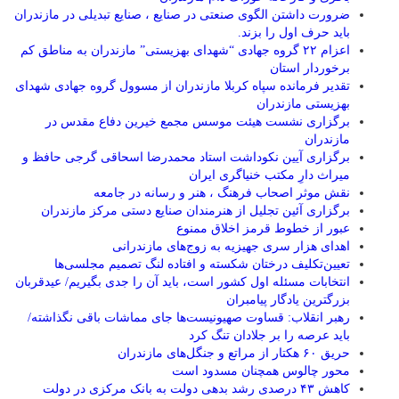
ضرورت داشتن الگوی صنعتی در صنایع ، صنایع تبدیلی در مازندران
باید حرف اول را بزند.
اعزام ۲۲ گروه جهادی “شهدای بهزیستی” مازندران به مناطق کم
برخوردار استان
تقدیر فرمانده سپاه کربلا مازندران از مسوول گروه جهادی شهدای
بهزیستی مازندران
برگزاری نشست هیئت موسس مجمع خیرین دفاع مقدس در
مازندران
برگزاری آیین نکوداشت استاد محمدرضا اسحاقی گرجی حافظ و
میراث دارِ مکتب خنیاگری ایران
نقش موثر اصحاب فرهنگ ، هنر و رسانه در جامعه
برگزاری آئین تجلیل از هنرمندان صنایع دستی مرکز مازندران
عبور از خطوط قرمز اخلاق ممنوع
اهدای هزار سری جهیزیه به زوج‌های مازندرانی
تعیین‌تکلیف درختان شکسته و افتاده لنگ تصمیم مجلسی‌ها
انتخابات مسئله اول کشور است، باید آن را جدی بگیریم/ عیدقربان
بزرگترین یادگار پیامبران
رهبر انقلاب: قساوت صهیونیست‌ها جای مماشات باقی نگذاشته/
باید عرصه را بر جلادان تنگ کرد
حریق ۶۰ هکتار از مراتع و جنگل‌های مازندران
محور چالوس همچنان مسدود است
کاهش ۴۳ درصدی رشد بدهی دولت به بانک مرکزی در دولت