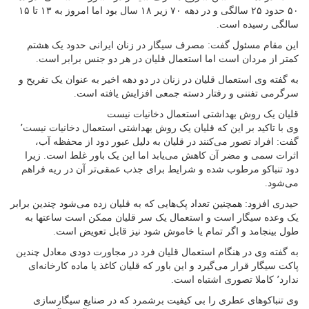
۵۰ حدود ۲۵ سالگی و در دهه ۷۰ زیر ۱۸ سال بود اما امروز به ۱۳ تا ۱۵
سالگی رسیده است.
این مقام مسئول گفت: مصرف سیگار در زنان ایرانی حدود یک هشتم
کمتر از مردان است اما استعمال قلیان در هر دو جنس برابر است.
به گفته وی استعمال قلیان در زنان در دو دهه اخیر به عنوان یک تفریح و
سرگرمی تفننی و رفتار دسته جمعی افزایش یافته است.
قلیان یک روش بهداشتی استعمال دخانیات نیست
وی با تاکید بر این که قلیان یک روش بهداشتی استعمال دخانیات نیست٬
گفت: افراد تصور می‌کنند در قلیان به دلیل عبور دود از محفظه آب،
اثرات سمی و مضر آن کاهش می‌یابد اما این یک باور غلط است. زیرا
دود تنباکو مرطوب شده و شرایط برای جذب عمقی‌تر آن در ریه فراهم
می‌شود.
حیدری افزود: همچنین تعداد پک‌هایی که به قلیان زده می‌شود چندین برابر
یک وعده سیگار است و استعمال یک سر قلیان ممکن است ساعتها به
طول بینجامد و اگر تمام یا خاموش شود نیز قابل تعویض است.
به گفته وی در هنگام استعمال قلیان فرد در مجاورت دودی معادل چندین
پاکت سیگار قرار می‌گیرد و این باور که قلیان کاغذ یا ماده کارخانه‌ای
ندارد٬ کاملا تصوری اشتباه است.
وی تنباکوهای عطری را بی کیفیت برشمرد که در صنایع سیگارسازی