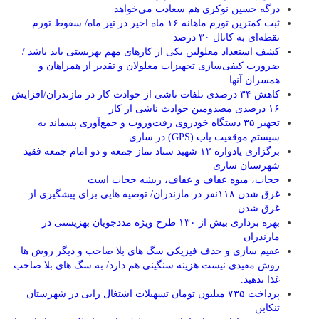
درگه حسین نوکری هم سعادت می‌خواهد
ثبت کمترین تورم ماهانه ۱۶ ماه اخیر در تیر ماه/ سقوط تورم
نقطه‌ای به کانال ۳۰ درصد
کشف استعداد معلولین یکی از کارهای مهم بهزیستی باید باشد /
ضرورت کیفی‌سازی تجهیزات معلولان و تقدیر از همراهان و
همسران آنها
کاهش ۳۴ درصدی تلفات ناشی از حوادث كار در مازندران/افزایش
۱۶ درصدی مصدومین حوادث ناشی از کار
تجهیز ۳۵ دستگاه خودروی رفت‌وروب و جمع‌آوری پسماند به
سیستم موقعیت یاب (GPS) در ساری
برگزاری یادواره ۱۲ شهید ستاد نماز جمعه و دو امام جمعه فقید
شهرستان ساری
حجاب، میوه عفاف و عفاف، ریشه حجاب است
غرق شدن ۱۱۸نفر در مازندران/ توصيه هايی برای پيشگيری از
غرق شدن
بهره برداری بیش از ۱۳۰ طرح ویژه مددجویان بهزیستی در
مازندران
عقیم سازی و حذف فیزیکی سگ های بلا صاحب و دیگر روش ها
روش مفیدی نیست هزینه سنگینی هم دارد/ به سگ های بلا صاحب
غذا ندهید.
پرداخت ۷۳۵ میلیون تومان تسهیلات اشتغال زایی در شهرستان
تنکابن