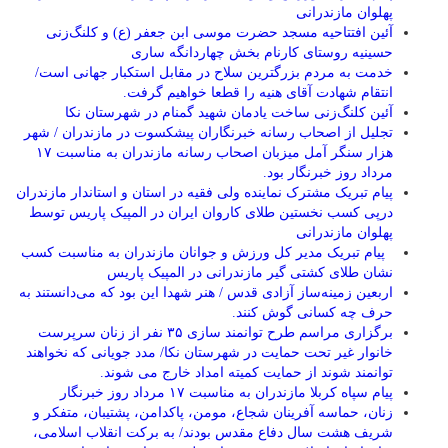
پهلوان مازندرانی
آئین افتتاحیه مسجد حضرت موسی ابن جعفر (ع) و کلنگ‌زنی
حسینیه روستای کارنام بخش چهاردانگه ساری
خدمت به مردم بزرگترین سلاح در مقابل استکبار جهانی است/
انتقام شهادت آقای هنیه را قطعا خواهیم گرفت.
آئین کلنگ‌زنی ساخت یادمان شهید گمنام در شهرستان نکا
تجلیل از اصحاب رسانه خبرنگاران پیشکسوت در مازندران / شهر
هزار سنگر آمل میزبان اصحاب رسانه مازندران به مناسبت ۱۷
مرداد روز خبرنگار بود.
پیام تبریک مشترک نماینده ولی فقیه در استان و استاندار مازندران
درپی کسب نخستین طلای کاروان ایران در المپیک پاریس توسط
پهلوان مازندرانی
‍ ‍ پیام تبریک مدیر کل ورزش و جوانان مازندران به مناسبت کسب
نشان طلای کشتی گیر مازندرانی در المپیک پاریس
اربعین زمینه‌ساز آزادی قدس / هنر شهدا این بود که می‌دانستند به
حرف چه کسانی گوش کنند.
برگزاری مراسم طرح توانمند سازی ۳۵ نفر از زنان سرپرست
خانوار غیر تحت حمایت در شهرستان نکا/ مدد جویانی که نخواهند
توانمند شوند از حمایت کمیته امداد خارج می شوند.
پیام سپاه کربلا مازندران به مناسبت ۱۷ مرداد روز خبرنگار
زنان، حماسه آفرینان شجاع، مومن، پاکدامن، پشتیبان، متفکر و
شریف هشت سال دفاع مقدس بودند/ به برکت انقلاب اسلامی،