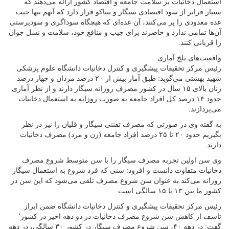
استعمال دخانیات بر سلامت جامعه و اقتصاد کشور ارائه می‌دهند که
بسیار فراتر از سود اقتصادی سیگار و تنباکو قرار دارد که آنهم تنها جیب
عده معدودی را پر می‌کنند، آن عده‌ای که هیچگاه سوداگری و سودپرستی
آن‌ها تمامی ندارد و حاضرند برای جیب و منافع خود، سلامت و نسل جوان
را قربانی کنند.
واقعیت‌های تلخ آماری
رئیس مرکز تحقیقات پیشگیری و کنترل دخانیات دانشگاه علوم پزشکی
شهید بهشتی می‌گوید: طبق آمار بیش از ۲۰ درصد مردان و چهار درصد
زنان بالای ۱۵ سال در کشور مصرف روزانه سیگار دارند و از نظر آماری
حدود ۱۴ درصد کل افراد جامعه به صورت روزانه به استعمال دخانیات
می‌پردازند.
به گفته وی در صورتی که مصرف تفننی سیگار و قلیان را نیز در نظر
بگیریم حدود ۲۰ تا ۲۵ درصد افراد جامعه (زن و مرد) مصرف دخانیات
دارند.
وی سن اولین تجربه مصرف سیگار را با سن متوسط شروع مصرف
دخانیات متفاوت دانست و افزود: سنی که فرد شروع به استعمال سیگار
روزانه می‌کند به عنوان سن شروع مصرف تلقی می‌شود که این سن در
کشور ما بین ۱۳ تا ۱۵ سالگی است.
رئیس مرکز تحقیقات پیشگیری و کنترل دخانیات دانشگاه ضمن ابراز
تاسف از کاهش سن شروع مصرف دخانیات در دو دهه اخیر در کشور٬
گفت: در دهه ۴۰، سن شروع مصرف سیگار در کشور ۳۰ سالگی، در دهه