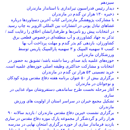
سیزدهم
دیدار رئیس فدراسیون تیراندازی با استاندار مازندران
ذخیره ۱۳۰ هزار تن گندم در مازندران
با مشارکت پژوهشگر مازندرانی كتاب آخرین دستاوردها درباره
غشاهای تبادل یونی در انتشارات بین المللی الزویر به چاپ رسید.
در انتخابات پیش رو نامزدها و طرفدارانشان اخلاق را رعایت کنند /
تذکر به جهاد کشاورزی و آب منطقه‌ای درخصوص قطعی برق
کشاورزان، بازدهی کم بذر گندم و مهلت پرداخت آب بها
کسب ۷ سهمیه المپیک و ۳ سهمیه پارالمپیک پاریس توسط
ورزشکاران مازندرانی
حوزه‌های علمیه باید صدای رسا داشته باشد/ تشویق به حضور در
انتخابات و مشارکت حداکثری وظیفه اصلی حوزه‌های علمیه است.
خرید تضمینی ۵۳ هزار تن گندم در مازندران
برگزاری بیش از ۵۰ عنوان برنامه هفته دفاع مقدس ویژه کودکان
و نوجوانان در مازندران
آغاز مرحله نخست طرح ساماندهی دستفروشان مواد غذایی در
ساری
تشکیل مجمع خیران در سراسر استان از اولویت های ورزش
مازندران
برگزاری نشست خیرین دفاع مقدس مازندران / بازدید سالانه ۹۰
هزار زائر و گردشگر از مجموعه پارک موزه دفاع مقدس در ساری
بازدید فرماندار ساری از حوزه برگزاری امتحان نهایی در مدرسه