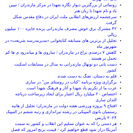
رونمائی از بزرگترین دیوار نگاره شهدا در مرکز مازندران / تبیین
یاد و نام شهدا با زبان هنر
سرچشمه ارزش‌های انقلابی ملت ایران در دفاع مقدس شکل
گرفت.
۴۲ مشترک برق خوش مصرف مازندرانی برنده جایزه ۱۰۰ میلیون
ریالی
تجلیل از برترین های مسابقه کتابخوانی «مدیرمدرسه شریعت» در
شهریور ماه
کاهش ۷ درصدی نزاع در مازندران / ساروی ها و میاندرود ی ها کم
تحمل تر هستند‌ .
دست یابی دو نونهال مازندرانی به مدال در مسابقات اسکیت
کشور
قلم به دستان، تفنگ به دست شدند
برگزاری ویژه برنامه “کتاب در روستای من” در ساری
عزت ما از تکریم یاد شهدا و آثار و فرهنگ شهدا است.
اختصاص ۲۰ میلیارد ریال اعتبار برای ایجاد زیرساخت دریاچه
الندان ساری
افتتاح ۹ پروژه ورزشی هفته دولت در مازندران/ تجلیل از هانیه
رستمیان بانوی المپیکی در رشته تیراندازی و رتبه ششم در المپیک
۲۰۲۴ پاربس
هر دستی را که به عنوان تسلیم این انقلاب و کشور به سمت
آمريکا دراز شود قطع خواهیم کرد / قیمت برنج امروز که فصل