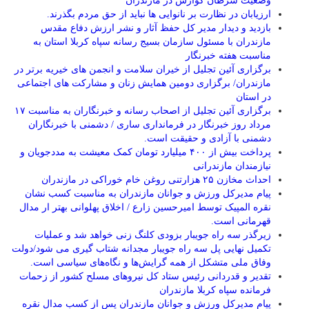
وضعیت سرطان گوارش در مازندران
ارزیابان در نظارت بر نانوایی ها نباید از حق مردم بگذرند.
بازدید و دیدار مدیر کل حفظ آثار و نشر ارزش دفاع مقدس
مازندران با مسئول سازمان بسیج رسانه سپاه کربلا استان به
مناسبت هفته خبرنگار
برگزاری آئین تجلیل از خیران سلامت و انجمن های خیریه برتر در
مازندران/ برگزاری دومین همایش زنان و مشارکت های اجتماعی
در استان
برگزاری آئین تجلیل از اصحاب رسانه و خبرنگاران به مناسبت ۱۷
مرداد روز خبرنگار در فرمانداری ساری / دشمنی با خبرنگاران
دشمنی با آزادی و حقیقت است.
پرداخت بیش از ۴۰۰ میلیارد تومان کمک معیشت به مددجویان و
نیازمندان مازندرانی
احداث مخازن ۲۵ هزارتنی روغن خام خوراکی در مازندران
پیام مدیرکل ورزش و جوانان مازندران به مناسبت کسب نشان
نقره المپیک توسط امیرحسین زارع / اخلاق پهلوانی بهتر ار مدال
قهرمانی است.
زیرگذر سه راه جویبار بزودی کلنگ زنی خواهد شد و عملیات
تکمیل نهایی پل سه راه جویبار مجدانه شتاب گیری می شود/دولت
وفاق ملی متشکل از همه گرایش‌ها و نگاه‌های سیاسی است.
تقدیر و قدردانی رئیس ستاد کل نیرو‌های مسلح کشور از زحمات
فرمانده سپاه کربلا مازندران
پیام مدیرکل ورزش و جوانان مازندران پس از کسب مدال نقره