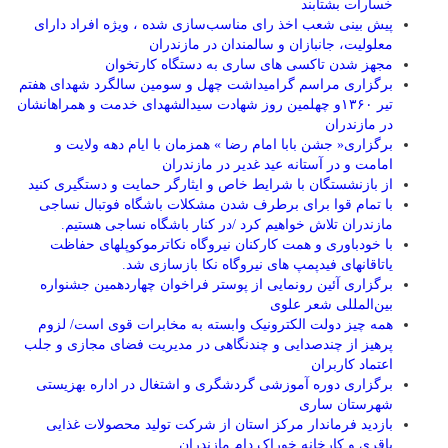
خسارات بشتابند
پیش بینی شعب اخذ رای مناسب‌سازی شده ، ویژه افراد دارای
معلولیت، جانبازان و سالمندان در مازندران
مجهز شدن تاکسی های ساری به دستگاه کارتخوان
برگزاری مراسم گرامیداشت چهل و سومین سالگرد شهدای هفتم
تیر ۱۳۶۰و چهلمین روز شهادت سیدالشهدای خدمت و همراهانشان
در مازندران
برگزاری« جشن بابا امام رضا » همزمان با ایام دهه ولایت و
امامت و در آستانه عید غدیر در مازندران
از بازنشستگان با شرایط خاص و ایثارگر حمایت و دستگیری کنید
با تمام قوا برای برطرف شدن مشکلات باشگاه فوتبال نساجی
مازندران تلاش خواهیم کرد /در کنار باشگاه نساجی هستیم.
با خودباوری و همت کارکنان نیروگاه نکاترموکوپلهای حفاظت
یاتاقانهای فیدپمپ های نیروگاه نکا بازسازی شد.
برگزاری آئین رونمایی از پوستر فراخوان چهاردهمین جشنواره
بین‌المللی شعر علوی
همه چیز دولت الکترونیک وابسته به مخابرات قوی است/ لزوم
پرهیز از چندصدایی و چندنگاهی در مدیریت فضای مجازی و جلب
اعتماد کاربران
برگزاری دوره آموزشی گردشگری و اشتغال در اداره بهزیستی
شهرستان ساری
بازدید فرماندار مرکز استان از شرکت تولید محصولات غذایی
باقری و کارخانه خوراک دام مازندران