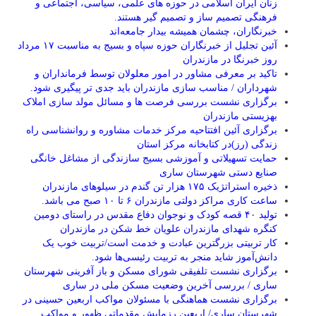
زنان ایران اسلامی در حوزه های علمی، سیاسی، اجتماعی و
فرهنگی تصمیم ساز و تصمیم گیر هستند.
خبرنگاران، چشمان همیشه بیدار جامعه‌اند
آئین تجلیل از خبرنگاران حوزه سپاه و بسیج به مناسبت ۱۷ مرداد
روز خبرنگا در مازندران
تاکید بر معرفی مشاور در امور معلولان توسط فرمانداران و
شهرداران / مناسب سازی مازندران باید جدی تر پیگیری شود.
برگزاری نشست بررسی فرصت ها و مسائل مولد سازی املاک
بهزیستی مازندران
برگزاری آئین افتتاحیه مرکز خدمات مشاوره و روانشناسی راه
زندگی (رز)در کتابخانه مرکز استان
حمایت تسهیلاتی و آموزشی بسیج سازندگی از مشاغل خانگی
صنایع دستی شهرستان ساری
ذخیره استراتژیک ۱۷۵ هزار تن گندم در سیلوهای مازندران
ساعت کاری مراکز دولتی مازندران ۶ تا ۱۰ صبح می باشد.
تولید ۴۰ قصه کودک و نوجوان دفاع مقدس در راستای دومین
کنگره شهدای مازندران علویان خط شکن در مازندران
کار تربیتی بزرگترین عبادت و خدمت است/تربیت خوب یک
دانش‌آموز شاید منجر به تربیت رئیسی‌ها شود.
برگزاری ‌نشست تلفیقی شورای مسکن و باز آفرینی شهرستان
ساری / بررسی آخرین وضعیت مسکن ملی در ساری
برگزاری نشست هماهنگی با مسئولان مواکب اربعین حسینی در
شهرستان ساری/ اربعین رزمایشِ مقدماتیِ ظهور و مواکب