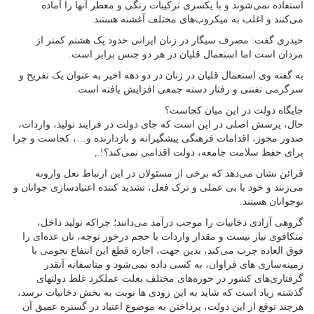
استفاده نمی‌شوند و با یکسری ترکیبات رنگی و معطر آنها را آماده
می‌کنند و اغلب به میکروب‌های مختلف آغشته هستند.
حیدری گفت: مصرف سیگار در زنان ایرانی حدود یک هشتم کمتر از
مردان است اما استعمال قلیان در هر دو جنس برابر است.
به گفته وی استعمال قلیان در زنان در دو دهه اخیر به عنوان یک تفریح و
سرگرمی تفننی و رفتار دسته جمعی افزایش یافته است.
جایگاه دولت در این میان کجاست؟
حال، پرسش اصلی در این است که جای دولت در فرایند تولید، واردات،
صدور مجوز، اقدامات فرهنگی پیشگیرانه و بازدارنده و…، کجاست و چرا
برای حفظ سلامت جامعه، دولت اقدامی نمی‌کند؟!.,
قرائن نشان می‌دهد که برخی از مسئولان در این ارتباط نعل وارونه
می‌زنند و خود با بی عملی و ترک فعل، تشدید کننده اعتیادسازی جوانان و
نوجوانان هستند.
گروهی آزادی دخانیات را موجب درآمد می‌دانند؛ چراکه تولید داخل،
متکافوی نیاز نیست و مقدار واردات با حجم درخور توجه، نان عده‌ای را
فوق العاده چرب می‌کند، بدین جهت، اجازه قطع این انتفاع نجومی با
زمینه‌سازی های فراوان، به کسی داده نمی‌شود و متاسفانه آنقدر
گرفتاری‌های کشور در حوزه‌های مختلف بعلت عملکرد غلط دولتهای
گذشته زیاد است که شاید به این زودی ها نوبت به بخش دخانیات نرسد،
هرچند توقع از این دولت، پرداختن به موضوع اعتیاد در گستره عمیق آن