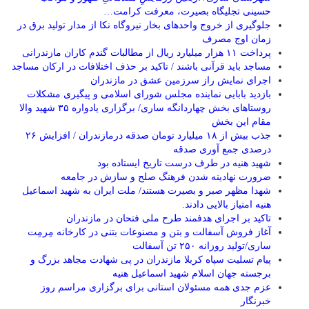
حسینی تجلیگاه بصیرت، معرفت کرامت…
جلوگیری از خروج واحدهای بخار نیروگاه نکا از مدار تولید برق در
زمان اوج مصرف
پرداخت ۱۱ هزار میلیارد ریال از مطالبات گندم کاران مازندرانی
مساجد باید قرآنی باشند / تاکید بر حذف اختلافات در ارکان مساجد
اجرای نمایش راز سرزمین عشق در مازندران
بازدید بابایی نماینده مجلس شورای اسلامی و پیگیری مشکلات
روستاهای بخش چهاردانگه ساری/ برگزاری یادواره ۳۵ شهید والا
مقام این بخش
جذب بیش از ۱۸ میلیارد تومان صدقه درمازندران / افزایش ۲۶
درصدی جمع آوری صدقه
شهید هنیه در طرف درست تاریخ ایستاده بود
ضرورت نهادینه شدن فرهنگ صلح و سازش در جامعه
شهدا مظهر صبر و بصیرت هستند/ ملت ایران به شهید اسماعیل
هنیه امتیاز بالایی دادند.
تاکید بر اجرای هدفمند طرح ملی فتحان در مازندران
آغاز فروش آسفالت و بتن و مصنوعات بتنی در کارخانه مِرمِت
ساری/تولید روزانه ۲۵۰ تن آسفالت
پیام تسلیت سپاه کربلا مازندران در پی شهادت مجاهد بزرگ و
برجسته جهان اسلام شهید اسماعیل هنیه
عزم جدی همه مسئولان استانی برای برگزاری مراسم روز
خبرنگار