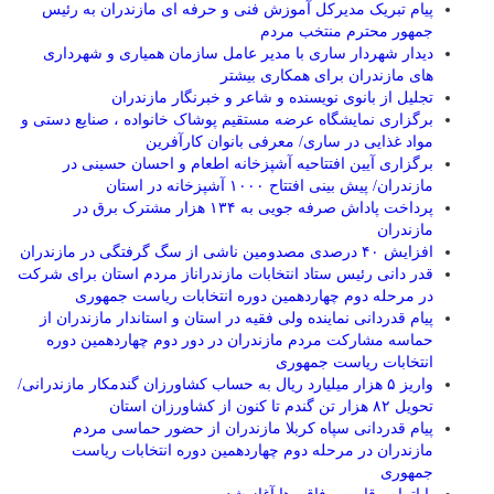
پیام تبریک مدیرکل آموزش فنی و حرفه ای مازندران به رئیس
جمهور محترم منتخب مردم
دیدار شهردار ساری با مدیر عامل سازمان همیاری و شهرداری
های مازندران برای همکاری بیشتر
تجلیل از بانوی نویسنده و شاعر و خبرنگار مازندران
برگزاری نمایشگاه عرضه مستقیم پوشاک خانواده ، صنایع دستی و
مواد غذایی در ساری/ معرفی بانوان کارآفرین
برگزاری آیین افتتاحیه آشپزخانه اطعام و احسان حسینی در
مازندران/ پیش بینی افتتاح ۱۰۰۰ آشپزخانه در استان
پرداخت پاداش صرفه جویی به ۱۳۴ هزار مشترک برق در
مازندران
افزایش ۴۰ درصدی مصدومین ناشی از سگ گرفتگی در مازندران
قدر دانی رئیس ستاد انتخابات مازندراناز مردم استان برای شرکت
در مرحله دوم چهاردهمین دوره انتخابات ریاست جمهوری
پیام قدردانی نماینده ولی فقیه در استان و استاندار مازندران از
حماسه مشارکت مردم مازندران در دور دوم چهاردهمین دوره
انتخابات ریاست جمهوری
واریز ۵ هزار میلیارد ریال به حساب کشاورزان گندمکار مازندرانی/
تحویل ۸۲ هزار تن گندم تا کنون از کشاورزان استان
پیام قدردانی سپاه کربلا مازندران از حضور حماسی مردم
مازندران در مرحله دوم چهاردهمین دوره انتخابات ریاست
جمهوری