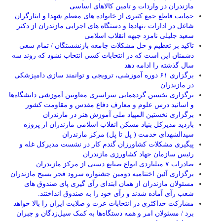
مازندران در واردات و تامین کالاهای اساسی
حمایت قاطع جمع کثیری از خانواده های معظم شهدا و ایثارگران
شاغل در ادارات ،نهادها و دستگاه های اجرایی مازندران از دکتر
سعید جلیلی نامزد جبهه انقلاب اسلامی
تاکید بر تعظیم و حل مشکلات جامعه بازنشستگان / تمام سعی
دشمنان این است که در انتخابات کسی انتخاب نشود که روند سه
سال گذشته را ادامه دهد
برگزاری ۶۱ دوره آموزشی، ترویجی و توانمند سازی دامپزشکی
در مازندران
برگزاری نخسین گردهمایی سراسری معاونین آموزشی دانشگاه‌ها
و اساتید درس علوم و معارف دفاع مقدس و مقاومت کشور
برگزاری نخستین المپیاد ملی آموزش هنر در مازندران
بازدید مدیرکل بنیاد مسکن انقلاب اسلامی مازندران از پروژه
سیدالشهدای خدمت ( پل تا پل) مرکز مازندران
پیگیری مشکلات کشاورزان گندم کار در نشست مدیرکل غله و
رئیس سازمان جهاد کشاورزی مازندران
صادرات ۷ میلیاردی انواع صنایع دستی از مرکز مازندران
برگزاری آئین اختتامیه دومین جشنواره سرود فجر بسیج مازندران
مسئولان مازندران از همان ابتدای رآی گیری پای صندوق های
شعب رآی آماده شدند و رآی خود را به صندوق انداختند.
مشارکت حداکثری در انتخابات عزت و صلابت ایران را بالا خواهد
برد / مسئولان امر و همه دستگاه‌ها به کمک سیل‌زدگان و جبران