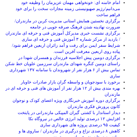
امام خامنه ای: خونخواهی مهمان عزیزمان را وظیفه خود
می‌دانیم/رژیم صهیونیستی زمینه مجازات سخت را برای خود
فراهم ساخت
برگزاری نخستین همایش استانی مدیریت کربن در مازندران/
ضرورت نهادینه شدن فرهنگ صرفه جویی در جامعه
برگزاری نشست خبری مدیرکل آموزش فنی و حرفه ای مازندران
/ بازدید از مرکز شماره ۳ آموزش فنی و حرفه ای ساری
شرایط سفر ایمن برای رفت و آمد زائران اربعین فراهم شود/
پیاده روی اربعین معرفت آفرین است.
برگزاری دومین پیش اجلاسیه فرزندان و همسران شهدا در
راستای دومین کنگره شهدای مازندران سرزمین علویان خط شکن
تماس بیش از ۶ هزار نفر از شهروندان با سامانه ۱۳۷ شهرداری
ساری
برخورد با سودجویان و واسطه گران بازار صادرات خاویار
بهره مندی بیش از ۱۲ هزار نفر از آموزش های فنی و حرفه ای در
مازندران
برگزاری دوره آموزش خبرنگاری ویژه اعضای کودک و نوجوان
کانون پرورش فکری مازندران
دیدار استاندار با کشتی گیران المپیکی مازندرانی در پایتخت
افزایش ۱۲ درصدی تولید انرژی خالص در نیروگاه نکا
کیفیت ۹۵ درصدی پروژه های شهرداری ساری
کاهش ۸ درصدی نزاع و درگیری در مازندران / ساروی ها و