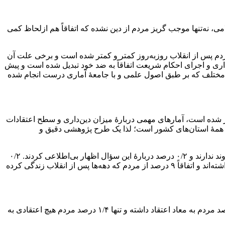
، نه‌تنها موجب گریز مردم از دین نشده که اتفاقاً هم ازلحاظ کمی
 مردم پس از انقلاب روزبه‌روز کمتر و کمتر شده است و برخی علت آن
داری و اجرای احکام شریعت اتفاقاً به ضد خود تبدیل شده است و پیش
ات مختلف که بر طبق اصول علمی و با جامعۀ آماری درست انجام شده
ر شده است، آمارهای مهمی دربارۀ میزان دین‌داری و سطح اعتقادات
 بالای خانواده‌های شهری و روستایی ساکن در همۀ استان‌های کشور است؛ لذا یک طرح پژوهشی دقیق و
مطابق این پیمایش ۹۸/۷ مردم معتقدند که خداوند وجود دارد، ۰/۷ درصد مردم در وجود خدا شک دارند، ۰/۵ درصد مردم اعتقادی به وجود خداوند ندارند و ۰/۲ درصد دربارۀ این سؤال اظهار بی‌اطلاعی کردند. ۰/۲
درصد جامعۀ آماری نیز به این سؤال پاسخ نداند. به‌عبارت‌دیگر، تنها ۰/۵ درصد مردم هستند که اعتقادی به توحید به‌عنوان یکی از اصول‌دین نداشته‌اند و اتفاقاً ۹ درصد از مردم که دهه‌ها پس از انقلاب زندگی کرده
سؤال دیگر این طرح پژوهشی دربارۀ اعتقاد به معاد و روز قیامت و زندگی پس از مرگ، به‌عنوان یکی دیگر از اصول‌دین بوده است. ۹۲/۷ درصد مردم به معاد اعتقاد داشته و تنها ۱/۴ درصد مردم هیچ اعتقادی به