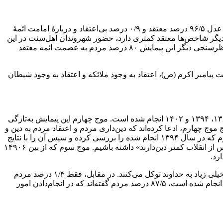
وضعیت ۳ اصول‌دین دیگر نیز بدین‌گونه است: دربارۀ اعتقاد به نبوت پیامبر اسلام (ص) ۹۸/۱ درصد مردم معتقد و ۰/۸ درصد بی‌اعتقاد، دربارۀ عدل ۹۶/۵ درصد معتقد و ۰/۹ درصد بی‌اعتقاد و دربارۀ امامت ائمۀ
امت نسبت به دیگر شاخص‌ها معتقد کمتری دارد، حضور شهروندان اهل‌سنت در این
پیمایش است. شاهد مثال آنکه تعداد مخالفان مسئلۀ امامت تنها ۱ درصد است که تقریباً معادل مخالفان بقیۀ اصول‌دین است و هم‌زمان در نظرسنجی دیگر این پیمایش ۸۰ درصد مردم به عصمت ائمه معتقد
پیامبر اکرم (ص)، اعتقاد به وجود ملائکه و اعتقاد به وجود شیطان
تاکنون چهار موج پیمایش ارزش‌ها و نگرش‌های ایرانیان توسط دفتر طرح‌های ملی پژوهشگاه فرهنگ، هنر و ارتباطات در سال‌های ۱۳۷۹، ۱۳۸۲، ۱۳۹۴ و ۱۴۰۲ انجام شده است. موج چهارم این پیمایش به‌تازگی
موج چهارم، ادعا کرده‌اند که دین‌داری مردم و اعتقاد مردم به دین و
نظام دینی در سال‌های اخیر ضعیف‌تر شده است. اما ادعا تا چه اندازه واقعیت دارد؟ برای درک صحت یا غلط‌بودن این ادعا ابتدا نتایج موج سوم که در سال ۱۳۹۴ انجام شده را بررسی کرده و سپس آن را با نتایج
موج چهارم مقایسه می‌کنیم؛ بنابراین، به آمارهای موج سوم این پیمایش رسمی مراجعه می‌کنیم تا درک واقعی‌تری از بطلان گزارۀ «مردم پس از انقلاب کمتر دین‌دارند» داشته باشیم. موج سوم که از بین ۱۴۹۰۶
در فصل هشتم پیمایش سوم که دربارۀ «نگرش و رفتارهای دینی» است، ۸۹/۶ درصد مردم گفته‌اند که در انجام‌دادن امور مهم زندگی زیاد یا خیلی زیاد به خداوند توکل می‌کنند. در مقابل، فقط ۱/۴ درصد مردم
کم یا خیلی کم به خداوند توکل می‌کنند. این نظرسنجی در پیمایش چهارم با نتیجۀ مشابهی تکرار می‌شود. در پیمایش چهارم که در سال جاری انجام شده است، ۸۷/۵ درصد مردم گفته‌اند که در انجام‌دادن امور