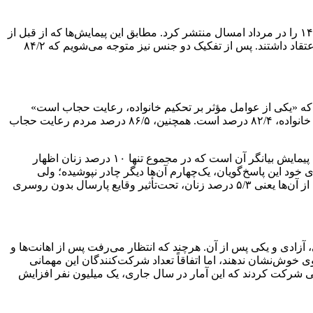
انجمن دانش‌آموختگان علوم اجتماعی دانشگاه تهران حاصل نتایج تجمیعی شش پیمایش و مطالعۀ کلان ملی از ابتدای سال ۱۴۰۱ تا خرداد ۱۴۰۲ را در مرداد امسال منتشر کرد. مطابق این پیمایش‌ها که از قبل از
بلوای ۱۴۰۱ شروع شده و تا پس از آن نیز ادامه داشته است،۸۱/۷ درصد پاسخ‌گویان (اعم از زن و مرد) به حجاب به‌عنوان یک حکم اسلامی اعتقاد داشتند. پس از تفکیک دو جنس نیز متوجه می‌شویم که ۸۴/۲
عث افزایش عفت و پاک‌دامنی زنان می‌شود» و ۷۷/۸ درصد جامعه با این گزاره که «یکی از عوامل مؤثر بر تحکیم خانواده، رعایت حجاب است»
موافقت کرده‌اند. پس از تفکیک زن و مرد در نتایج پیمایش، متوجه می‌شویم که میزان اعتقاد به حجاب به‌عنوان یکی از عوامل مؤثر بر تحکیم خانواده، ۸۲/۴ درصد است. همچنین، ۸۶/۵ درصد مردم رعایت حجاب
این پیمایش نشان می‌دهد علی‌رغم پروپاگاندای ضدانقلاب، ناآرامی‌های سال گذشته سهم اندکی در بی‌حجاب شدن زنان داشته است. نتایج این پیمایش بیانگر آن است که در مجموع تنها ۱۰ درصد زنان اظهار
این ۱۰ درصد نیز تماماً بی‌حجاب نشده و مطابق ادعای خود این پاسخ‌گویان، یک‌چهارم آن‌ها دیگر چادر نپوشیده؛ ولی
همچنان باحجاب‌اند و ۸ درصد به‌جای مانتوی بسته یا گشاد، مانتوی باز یا تنگ می‌پوشند و از همین جمعیت اندک ۱۰ درصدی نیز تنها حدود نیمی از آن‌ها یعنی ۵/۳ درصد زنان، تحت‌تأثیر وقایع پارسال بدون روسری
آزادی و یکی پس از آن. هرچند که انتظار می‌رفت پس از اهانت‌ها و
 خوش‌نشان ندهند، اما اتفاقاً تعداد شرکت‌کنندگان این مهمانی
ر فرهنگی و اجتماعی شهرداری تهران، سال گذشته حدود ۳ میلیون نفر در این مهمانی شرکت کردند که این آمار در سال جاری، یک میلیون نفر افزایش