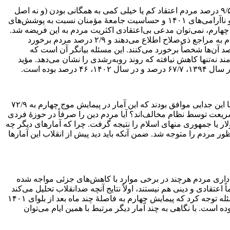
همچنین مطابق آمارهای منتشر شده، در پیمایش سوم ۶۹/۹ درصد مردم معتقد به همگانی بودن وظیفۀ امربه‌معروف و نهی‌ازمنکر هستند و ۹/۵ درصد مردم اعتقاد کم یا خیلی کمی به همگانی بودن (و نه اصل
آن) این فریضۀ الهی دارند. هرچند که این نظرسنجی در پیمایش چهارم تکرار نشده است، اما باتوجه‌به نتایج موج سوم پیمایش که پیش از بلوا و ناآرامی‌های ۱۴۰۱ و حساسیت جامعۀ مؤمنان نسبت به پوشش‌های
چهارم، نمی‌توان مدعی بی‌اعتقادی اکثریت مردم به این فریضه شد.
اتفاقاً در حوزۀ برخورد با بدحجاب‌ها نتایج در موج سوم پیمایش نشان می‌دهد که ۱۷/۶ درصد مردم به بدحجاب‌ها تذکر می‌دهند، ۱/۲ درصد مردم به مراجع ذی‌صلاح اطلاع می‌دهند و ۲/۹ درصد مردم برخورد
 موج چهارم نیز مردم بیان کرده‌اند که ۱۲/۵ درصد آن‌ها تذکر می‌دهند، ۱/۶ درصد آن‌ها به مراجع ذی‌صلاح اطلاع می‌دهند و ۱/۹ درصد آن‌ها شخصاً برخورد می‌کنند. این مسئله بیانگر آن است که
 نه‌تنها کاهش نیافته که روند روبه‌رشدی را نشان می‌دهد. مؤید
وده است.
اما بحث‌برانگیزترین نظرسنجی این پیمایش، نظر مردم دربارۀ جدایی دین از سیاست بود. در این باره در موج سوم پیمایش ۳۰/۷ درصد مردم با این جدایی موافق بودند که این آمار در پیمایش موج چهارم به ۷۲/۹
شریعت توسط نظام مخالف‌اند؟ آیا مردم دین را صرفاً در حوزۀ فردی
ر یا جمهوری منهای اسلام را نتیجه گرفت. چرا که آمارهای دیگر چه
ر مردم را متوجه شد. ضمن آنکه باید دید پیش از انقلاب این آمارها
ین‌داری مردم هرچند در برخی موارد با کاهش‌های جزئی مواجه شده
عتقادی و دینی هم نیستند، اولاً نتایج آنچه ضدانقلاب تحلیل می‌کند
نیست و ثانیاً با یک‌سری سؤالات کلی و یک پیمایش، نمی‌توان سایر نتایج و نظرسنجی و مشاهدات را کنار گذاشت. در کنار این‌ها باید به این مسئله توجه کرد که پیمایش چهارم به فاصلۀ چند ماه بعد از بلوای ۱۴۰۱
 است. با نگاهی به چند آمار دیگر مرتبط با همین ایام می‌توان