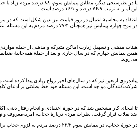
این آمار به ترتیب ۷۶/۹ درصد و ۱۶/۱ درصد است.
در موج چهارم پیمایش نیز همچنان ۷۷/۴ درصد مردم به این مسئله اعتقاد داشته و ۱۵/۴ درصد مردم به آن اعتقادی ندارند.
هیئات مذهبی و تسهیل زیارت اماکن متبرکه و مذهبی از جمله مواردی ا
می‌روند.
پیاده‌روی اربعین نیز که در سال‌های اخیر رواج زیادی پیدا کرده است
شرکت‌کنندگان مواجه است. این مسئله خود خط بطلانی بر ادعای کاهش دین‌داری مردم است. در پیمایش موج چهارم نیز
تا اینجای کار مشخص شد که در حوزۀ اعتقادی و انجام رفتار دینی، ا
ضدانقلاب قرار گرفت، نظرات مردم دربارۀ حجاب، امربه‌معروف و نهی
در حوزۀ حجاب، در پیمایش سوم ۲۲/۲ درصد مردم به لزوم حجاب برای خانم‌ها مخالف یا کاملاً مخالف بودند و در پیمایش چهارم،۴۵/۲ درصد مردم.