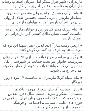
مازندران / شهر هزار سنگر آمل میزبان اصحاب رسانه
مازندران به مناسبت ۱۷ مرداد روز خبرنگار بود.
پیام تبریک مشترک نماینده ولی فقیه در استان و
استاندار مازندران درپی کسب نخستین طلای کاروان
ایران در المپیک پاریس توسط پهلوان مازندرانی
‍ ‍ پیام تبریک مدیر کل ورزش و جوانان مازندران به
مناسبت کسب نشان طلای کشتی گیر مازندرانی در
المپیک پاریس
اربعین زمینه‌ساز آزادی قدس / هنر شهدا این بود که
می‌دانستند به حرف چه کسانی گوش کنند.
برگزاری مراسم طرح توانمند سازی ۳۵ نفر از زنان
سرپرست خانوار غیر تحت حمایت در شهرستان نکا/
مدد جویانی که نخواهند توانمند شوند از حمایت کمیته
امداد خارج می شوند.
پیام سپاه کربلا مازندران به مناسبت ۱۷ مرداد روز
خبرنگار
زنان، حماسه آفرینان شجاع، مومن، پاکدامن،
پشتیبان، متفکر و شریف هشت سال دفاع مقدس
بودند/ به برکت انقلاب اسلامی، زنان ایران اسلامی در
حوزه های علمی، سیاسی، اجتماعی و فرهنگی
تصمیم ساز و تصمیم گیر هستند.