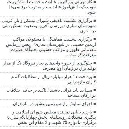
کار تربیتی بزرگترین عبادت و خدمت است/تربیت
خوب یک دانش‌آموز شاید منجر به تربیت رئیسی‌ها
شود.
برگزاری ‌نشست تلفیقی شورای مسکن و باز آفرینی
شهرستان ساری / بررسی آخرین وضعیت مسکن ملی
در ساری
برگزاری نشست هماهنگی با مسئولان مواکب
اربعین حسینی در شهرستان ساری/ اربعین رزمایشِ
مقدماتیِ ظهور و مواکب حسینی تجلیگاه بصیرت،
معرفت کرامت…
جلوگیری از خروج واحدهای بخار نیروگاه نکا از مدار
تولید برق در زمان اوج مصرف
پرداخت ۱۱ هزار میلیارد ریال از مطالبات گندم
کاران مازندرانی
مساجد باید قرآنی باشند / تاکید بر حذف اختلافات
در ارکان مساجد
اجرای نمایش راز سرزمین عشق در مازندران
بازدید بابایی نماینده مجلس شورای اسلامی و
پیگیری مشکلات روستاهای بخش چهاردانگه ساری/
برگزاری یادواره ۳۵ شهید والا مقام این بخش