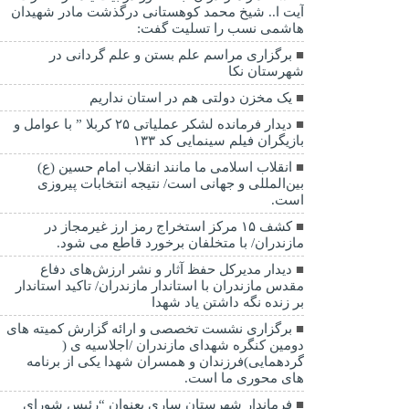
آیت ا.. شیخ محمد کوهستانی درگذشت مادر شهیدان
هاشمی نسب را تسلیت گفت:
برگزاری مراسم علم بستن و علم گردانی در
شهرستان نکا
یک مخزن دولتی هم در استان نداریم
دیدار فرمانده لشکر عملیاتی ۲۵ کربلا ” با عوامل و
بازیگران فیلم سینمایی کد ۱۳۳
انقلاب اسلامی ما مانند انقلاب امام حسین (ع)
بین‌المللی و جهانی است/ نتیجه انتخابات پیروزی
است.
کشف ۱۵ مرکز استخراج رمز ارز غیرمجاز در
مازندران/ با متخلفان برخورد قاطع می شود.
دیدار مدیرکل حفظ آثار و نشر ارزش‌های دفاع
مقدس مازندران با استاندار مازندران/ تاکید استاندار
بر زنده نگه داشتن یاد شهدا
برگزاری نشست تخصصی و ارائه گزارش کمیته های
دومین کنگره شهدای مازندران /اجلاسیه ی (
گردهمایی)فرزندان و همسران شهدا یکی از برنامه
های محوری ما است.
فرماندار شهرستان ساری بعنوان “رئیس شورای