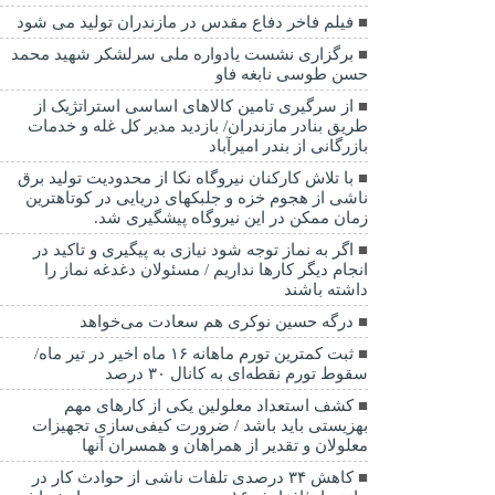
فیلم فاخر دفاع مقدس در مازندران تولید می شود
برگزاری نشست یادواره ملی سرلشکر شهید محمد
حسن طوسی نابغه فاو
از سرگیری تامین کالاهای اساسی استراتژیک از
طریق بنادر مازندران/ بازدید مدیر کل غله و خدمات
بازرگانی از بندر امیرآباد
با تلاش کارکنان نیروگاه نکا از محدودیت تولید برق
ناشی از هجوم خزه و جلبکهای دریایی در کوتاهترین
زمان ممکن در این نیروگاه پیشگیری شد.
اگر به نماز توجه شود نیازی به پیگیری و تاکید در
انجام دیگر کارها نداریم / مسئولان دغدغه نماز را
داشته باشند
درگه حسین نوکری هم سعادت می‌خواهد
ثبت کمترین تورم ماهانه ۱۶ ماه اخیر در تیر ماه/
سقوط تورم نقطه‌ای به کانال ۳۰ درصد
کشف استعداد معلولین یکی از کارهای مهم
بهزیستی باید باشد / ضرورت کیفی‌سازی تجهیزات
معلولان و تقدیر از همراهان و همسران آنها
کاهش ۳۴ درصدی تلفات ناشی از حوادث كار در