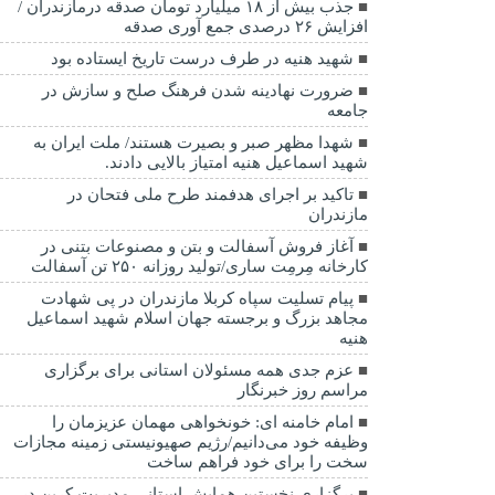
جذب بیش از ۱۸ میلیارد تومان صدقه درمازندران /
افزایش ۲۶ درصدی جمع آوری صدقه
شهید هنیه در طرف درست تاریخ ایستاده بود
ضرورت نهادینه شدن فرهنگ صلح و سازش در
جامعه
شهدا مظهر صبر و بصیرت هستند/ ملت ایران به
شهید اسماعیل هنیه امتیاز بالایی دادند.
تاکید بر اجرای هدفمند طرح ملی فتحان در
مازندران
آغاز فروش آسفالت و بتن و مصنوعات بتنی در
کارخانه مِرمِت ساری/تولید روزانه ۲۵۰ تن آسفالت
پیام تسلیت سپاه کربلا مازندران در پی شهادت
مجاهد بزرگ و برجسته جهان اسلام شهید اسماعیل
هنیه
عزم جدی همه مسئولان استانی برای برگزاری
مراسم روز خبرنگار
امام خامنه ای: خونخواهی مهمان عزیزمان را
وظیفه خود می‌دانیم/رژیم صهیونیستی زمینه مجازات
سخت را برای خود فراهم ساخت
برگزاری نخستین همایش استانی مدیریت کربن در