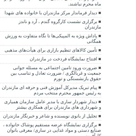
ماه محرم نباشند.
دیدار فرماندار مرکز مازندران با خانواده های شهدا
برگزاری نشست کارگروه گندم ، آرد و ناندز
مازندران
پاداش ویژه به المپیکی‌ها تا نگاه متفاوت به ورزش
همگانی
تأمین کالاهای تنظیم بازاری برای هیأت‌های مذهبی
افتتاح نمایشگاه فردخت در مازندران
ضرورت ورود تامین اجتماعی به مسئله جوانی
جمعیت و غربالگری / ضرورت تعادل و تناسب بین
حقوق بازنشستگی و تورم
پیام تبریک مدیرکل آموزش فنی و حرفه ای مازندران
به رئیس جمهور محترم منتخب مردم
دیدار شهردار ساری با مدیر عامل سازمان همیاری
و شهرداری های مازندران برای همکاری بیشتر
تجلیل از بانوی نویسنده و شاعر و خبرنگار مازندران
برگزاری نمایشگاه عرضه مستقیم پوشاک خانواده ،
صنایع دستی و مواد غذایی در ساری/ معرفی بانوان
کارآفرین