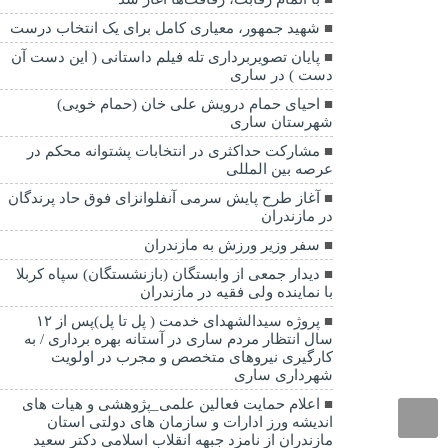
شهید جمهور، معیاری کامل برای یک انتخاب درست
پایان تصویربرداری تله فیلم داستانی ( این دست آن
دست ) در ساری
احیای حمام درویش علی خان (حمام خویی)
شهرستان ساری
مشارکت حداکثری در انتخابات پشتوانه محکم در
عرصه بین المللی
آغاز طرح پایش سرمی آنفلوانزای فوق حاد پرندگان
در مازندران
سفر وزیر ورزش به مازندران
دیدار جمعی از وابستگان (بازنشستگان) سپاه کربلا
با نماینده ولی فقیه در مازندران
پروژه سیدالشهدای خدمت ( پل تا پل)پس از ۱۲
سال انتظار مردم ساری در آستانه بهره برداری / به
کارگیری نیروهای متخصص و مجرب در اولویت
شهرداری ساری
اعلام حمایت فعالین علمی_پژوهشی و هیات های
اندیشه ورز ادارات و سازمان های دولتی استان
مازندران از نامزد جبهه انقلاب اسلامی دکتر سعید