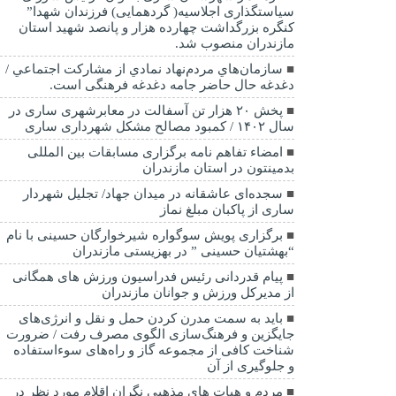
سیاستگذاری اجلاسیه( گردهمایی) فرزندان شهدا”
کنگره بزرگداشت چهارده هزار و پانصد شهید استان
مازندران منصوب شد.
سازمان‌هاي مردم‌نهاد نمادي از مشاركت اجتماعي /
دغدغه حال حاضر جامه دغدغه فرهنگی است.
پخش ۲۰ هزار تن آسفالت در معابرشهری ساری در
سال ۱۴۰۲ / کمبود مصالح مشکل شهرداری ساری
امضاء تفاهم نامه برگزاری مسابقات بین المللی
بدمینتون در استان مازندران
سجده‌ای عاشقانه در میدان جهاد/ تجلیل شهردار
ساری از پاکبان مبلغ نماز
برگزاری پویش سوگواره شیرخوارگان حسینی با نام
“بهشتیان حسینی ” در بهزیستی مازندران
پیام قدردانی رئیس فدراسیون ورزش های همگانی
از مدیرکل ورزش و جوانان مازندران
باید به سمت مدرن کردن حمل و نقل و انرژی‌های
جایگزین و فرهنگ‌سازی الگوی مصرف رفت / ضرورت
شناخت کافی از مجموعه گاز و راه‌های سوءاستفاده
و جلوگیری از آن
مردم و هیات های مذهبی نگران اقلام مورد نظر در