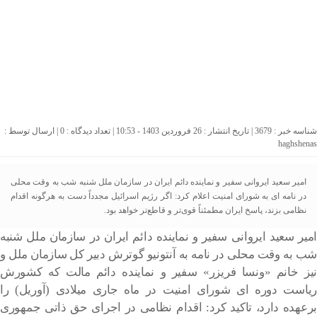
شناسه خبر : 3679 | تاریخ انتشار : 26 فروردین 1403 - 10:53 | تعداد دیدگاه :
0
| ارسال توسط :
haghshenas
امیر سعید ایروانی سفیر و نماینده دائم ایران در سازمان ملل شنبه شب به وقت محلی
در نامه ای به شورای امنیت اعلام کرد: اگر رژیم اسرائیل مجدداً دست به هرگونه اقدام
نظامی بزند، پاسخ ایران مطمئناً قوی‌تر و قاطع‌تر خواهد بود.
امیر سعید ایروانی سفیر و نماینده دائم ایران در سازمان ملل شنبه
شب به وقت محلی در نامه به آنتونیو گوترش دبیر کل سازمان ملل و
نیز خانم «ونسا فریزر» سفیر و نماینده دائم مالت که کشورش
ریاست دوره ای شورای امنیت در ماه جاری میلادی (آوریل) را
برعهده دارد، تاکید کرد: اقدام نظامی در اجرای حق ذاتی جمهوری