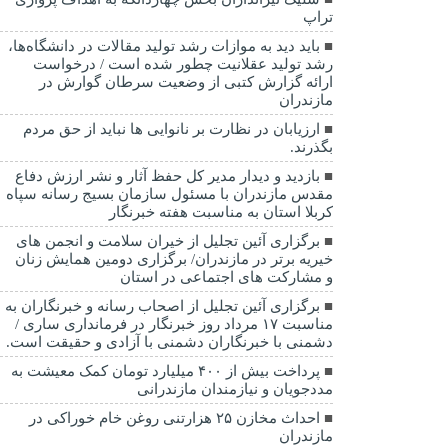
تراپ
باید دید به موازات رشد تولید مقالات در دانشگاه‌ها،
رشد تولید عقلانیت چطور شده است / درخواست
ارائه گزارش کتبی از وضعیت سرطان گوارش در
مازندران
ارزیابان در نظارت بر نانوایی ها نباید از حق مردم
بگذرند.
بازدید و دیدار مدیر کل حفظ آثار و نشر ارزش دفاع
مقدس مازندران با مسئول سازمان بسیج رسانه سپاه
کربلا استان به مناسبت هفته خبرنگار
برگزاری آئین تجلیل از خیران سلامت و انجمن های
خیریه برتر در مازندران/ برگزاری دومین همایش زنان
و مشارکت های اجتماعی در استان
برگزاری آئین تجلیل از اصحاب رسانه و خبرنگاران به
مناسبت ۱۷ مرداد روز خبرنگار در فرمانداری ساری /
دشمنی با خبرنگاران دشمنی با آزادی و حقیقت است.
پرداخت بیش از ۴۰۰ میلیارد تومان کمک معیشت به
مددجویان و نیازمندان مازندرانی
احداث مخازن ۲۵ هزارتنی روغن خام خوراکی در
مازندران