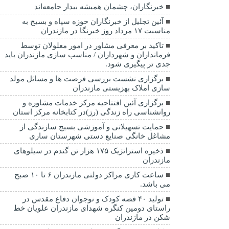
خبرنگاران، چشمان همیشه بیدار جامعه‌اند
آئین تجلیل از خبرنگاران حوزه سپاه و بسیج به
مناسبت ۱۷ مرداد روز خبرنگا در مازندران
تاکید بر معرفی مشاور در امور معلولان توسط
فرمانداران و شهرداران / مناسب سازی مازندران باید
جدی تر پیگیری شود.
برگزاری نشست بررسی فرصت ها و مسائل مولد
سازی املاک بهزیستی مازندران
برگزاری آئین افتتاحیه مرکز خدمات مشاوره و
روانشناسی راه زندگی (رز)در کتابخانه مرکز استان
حمایت تسهیلاتی و آموزشی بسیج سازندگی از
مشاغل خانگی صنایع دستی شهرستان ساری
ذخیره استراتژیک ۱۷۵ هزار تن گندم در سیلوهای
مازندران
ساعت کاری مراکز دولتی مازندران ۶ تا ۱۰ صبح
می باشد.
تولید ۴۰ قصه کودک و نوجوان دفاع مقدس در
راستای دومین کنگره شهدای مازندران علویان خط
شکن در مازندران