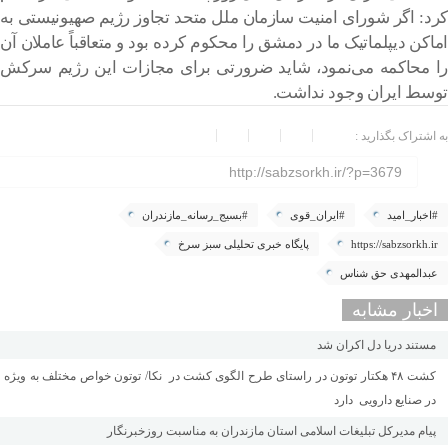
کرد: اگر شورای امنیت سازمان ملل متحد تجاوز رژیم صهیونیستی به
اماکن دیپلماتیک ما در دمشق را محکوم کرده بود و متعاقباً عاملان آن
را محاکمه می‌نمود، شاید ضرورتی برای مجازات این رژیم سرکش
توسط ایران وجود نداشت.
به اشتراک بگذارید :
http://sabzsorkh.ir/?p=3679
#اخبار_امید
#ایران_قوی
#بسیج_رسانه_مازندران
https://sabzsorkh.ir
پایگاه خبری تحلیلی سبز سرخ
عبدالمهدی حق شناس
اخبار مشابه
مستند دریا دل اکران شد
کشت ۴۸ هکتار توتون در راستای طرح الگوی کشت در نکا/ توتون خواص مختلف به ویژه
در صنایع دارویی دارد
پیام مدیرکل تبلیغات اسلامی استان مازندران به مناسبت روزخبرنگار