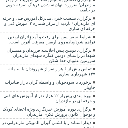
مازندران/ ضرورت نهادینه شدن فرهنگ صرفه جویی
در جامعه
برگزاری نشست خبری مدیرکل آموزش فنی و حرفه
ای مازندران / بازدید از مرکز شماره ۳ آموزش فنی و
حرفه ای ساری
شرایط سفر ایمن برای رفت و آمد زائران اربعین
فراهم شود/پیاده روی اربعین معرفت آفرین است.
برگزاری دومین پیش اجلاسیه فرزندان و همسران
شهدا در راستای دومین کنگره شهدای مازندران
سرزمین علویان خط شکن
تماس بیش از ۶ هزار نفر از شهروندان با سامانه
۱۳۷ شهرداری ساری
برخورد با سودجویان و واسطه گران بازار صادرات
خاویار
بهره مندی بیش از ۱۲ هزار نفر از آموزش های فنی
و حرفه ای در مازندران
برگزاری دوره آموزش خبرنگاری ویژه اعضای کودک
و نوجوان کانون پرورش فکری مازندران
دیدار استاندار با کشتی گیران المپیکی مازندرانی در
پایتخت