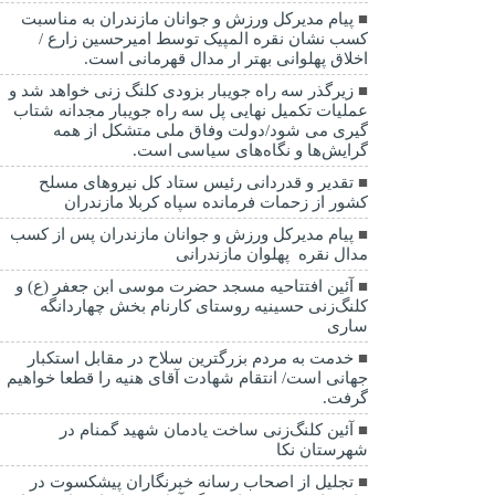
پیام مدیرکل ورزش و جوانان مازندران به مناسبت
کسب نشان نقره المپیک توسط امیرحسین زارع /
اخلاق پهلوانی بهتر ار مدال قهرمانی است.
زیرگذر سه راه جویبار بزودی کلنگ زنی خواهد شد و
عملیات تکمیل نهایی پل سه راه جویبار مجدانه شتاب
گیری می شود/دولت وفاق ملی متشکل از همه
گرایش‌ها و نگاه‌های سیاسی است.
تقدیر و قدردانی رئیس ستاد کل نیرو‌های مسلح
کشور از زحمات فرمانده سپاه کربلا مازندران
پیام مدیرکل ورزش و جوانان مازندران پس از کسب
مدال نقره پهلوان مازندرانی
آئین افتتاحیه مسجد حضرت موسی ابن جعفر (ع) و
کلنگ‌زنی حسینیه روستای کارنام بخش چهاردانگه
ساری
خدمت به مردم بزرگترین سلاح در مقابل استکبار
جهانی است/ انتقام شهادت آقای هنیه را قطعا خواهیم
گرفت.
آئین کلنگ‌زنی ساخت یادمان شهید گمنام در
شهرستان نکا
تجلیل از اصحاب رسانه خبرنگاران پیشکسوت در