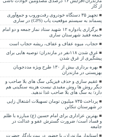
مازندران/افزایش ۱۶ درصدی مصدومین حوادث ناشی
از کار
تجهیز ۳۵ دستگاه خودروی رفت‌وروب و جمع‌آوری
پسماند به سیستم موقعیت یاب (GPS) در ساری
برگزاری یادواره ۱۲ شهید ستاد نماز جمعه و دو امام
جمعه فقید شهرستان ساری
حجاب، میوه عفاف و عفاف، ریشه حجاب است
غرق شدن ۱۱۸نفر در مازندران/ توصيه هايی برای
پيشگيری از غرق شدن
بهره برداری بیش از ۱۳۰ طرح ویژه مددجویان
بهزیستی در مازندران
عقیم سازی و حذف فیزیکی سگ های بلا صاحب و
دیگر روش ها روش مفیدی نیست هزینه سنگینی هم
دارد/ به سگ های بلا صاحب غذا ندهید.
پرداخت ۷۳۵ میلیون تومان تسهیلات اشتغال زایی
در شهرستان تنکابن
بهترین عزاداری برای امام حسین (ع) مبارزه با ظلم
و فساد است/ ضرورت گسترش عفو و عدالت در
جامعه
استاندار مازندران، با حضور در بیت یادگار حضرت