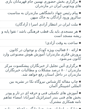
برگزاری بخش حضوری نهمین جام قهرمانان بازی
های ویدئویی ایران در مازندران
پیام رئیس جهاد دانشگاهی مازندران به مناسبت
سالروز ورود آزادگان به خاک میهن
ملت ایران در انتظار آزادی اسرا ( آزادگان)
هر مسجدی باید یک قطب فرهنگی باشد / تقوا پایه و
ریشه مسجد است
ساعت به وقت آزادی!
ارائه ۶۰ فعالیت ویژه کودک و نوجوان در کانون
پرورش فکری مازندران/ آموزش هوش مصنوعی وارد
کانون می‌شود.
برگزاری آئین تجلیل از خبرنگاران پیشکسوت مرکز
مازندران / ۸۰ درصد مشکلات و مطالبات خبرنگاران
مازندران در داخل استان رفع خواهد شد.
چاپ مقاله کارشناس نيروگاه نكا در نشریه بین
المللی اشپینگر آلمان
آموزش های تکمیلی فنی و حرفه ای در تار و پودر
بخش های فنی بندر استراتژیک امیرآباد/ امضاء تفاهم
نامه همکاری مشترک
شلیک تیراندازان بخش چهاردانگه به اهداف پروازی