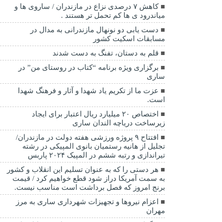
کاهش ۷ درصدی نزاع در مازندران / ساروی ها و
میاندرود ی ها کم تحمل تر هستند‌ .
دست یابی دو نونهال مازندرانی به مدال در
مسابقات اسکیت کشور
قلم به دستان، تفنگ به دست شدند
برگزاری ویژه برنامه “کتاب در روستای من” در
ساری
عزت ما از تکریم یاد شهدا و آثار و فرهنگ شهدا
است.
اختصاص ۲۰ میلیارد ریال اعتبار برای ایجاد
زیرساخت دریاچه الندان ساری
افتتاح ۹ پروژه ورزشی هفته دولت در مازندران/
تجلیل از هانیه رستمیان بانوی المپیکی در رشته
تیراندازی و رتبه ششم در المپیک ۲۰۲۴ پاربس
هر دستی را که به عنوان تسلیم این انقلاب و کشور
به سمت آمريکا دراز شود قطع خواهیم کرد / قیمت
برنج امروز که فصل برداشت است مناسب نیست.
اعزام نیروها و تجهیزات شهرداری ساری به مرز
مهران