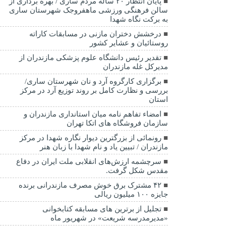
پایان انتظار ۲۰ ساله مردم ساری / بهره برداری از
سالن فرهنگی ورزشی ماهفروجک شهرستان ساری
به برکت نگاه شهدا
درخشش دختران مازنی در مسابقات کاراته
روستائیان و عشایر کشور
تقدیر رئیس دانشگاه علوم پزشکی مازندران از
مدیرکل غله مازندران
برگزاری کارگروه آرد و نان شهرستان ساری/
بررسی و نظارت کامل بر روند توزیع آرد در مرکز
استان
امضاء تفاهم نامه میان استانداری مازندران و
سازمان فروشگاه های اتکا تهران
رونمائی از بزرگترین دیوار نگاره شهدا در مرکز
مازندران / تبیین یاد و نام شهدا با زبان هنر
سرچشمه ارزش‌های انقلابی ملت ایران در دفاع
مقدس شکل گرفت.
۴۲ مشترک برق خوش مصرف مازندرانی برنده
جایزه ۱۰۰ میلیون ریالی
تجلیل از برترین های مسابقه کتابخوانی
«مدیرمدرسه شریعت» در شهریور ماه