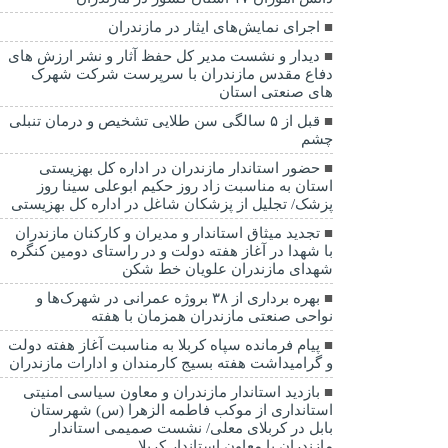
اجرای نمایش‌های ایثار در مازندران
دیدار و نشست مدیر کل حفظ آثار و نشر ارزش های
دفاع مقدس مازندران با سرپرست شرکت شهرک
های صنعتی استان
قبل از ۵ سالگی سن طلایی تشخیص و درمان تنبلی
چشم
حضور استاندار مازندران در اداره کل بهزیستی
استان به مناسبت زاد روز حکیم ابوعلی سینا روز
پزشک/ تجلیل از پزشکان شاغل در اداره کل بهزیستی
تجدید میثاق استاندار و مدیران و کارکنان مازندران
با شهدا در آغاز هفته دولت و در راستای دومین کنگره
شهدای مازندران علویان خط شکن
بهره برداری از ۳۸ بروژه عمرانی در شهرک‌ها و
نواحی صنعتی مازندران همزمان با هفته
پیام فرمانده سپاه کربلا به مناسبت آغاز هفته دولت
و گرامیداشت هفته بسیج کارمندان و ادارات مازندران
بازدید استاندار مازندران و معاون سیاسی امنیتی
استانداری از موکب فاطمه الزهرا (س) شهرستان
بابل در کربلای معلی/ نشست صمیمی استاندار
مازندران با معاون استاندار کربلا