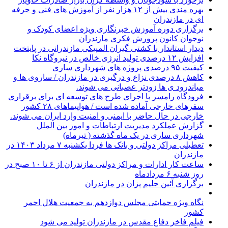
بهره مندی بیش از ۱۲ هزار نفر از آموزش های فنی و حرفه
ای در مازندران
برگزاری دوره آموزش خبرنگاری ویژه اعضای کودک و
نوجوان کانون پرورش فکری مازندران
دیدار استاندار با کشتی گیران المپیکی مازندرانی در پایتخت
افزایش ۱۲ درصدی تولید انرژی خالص در نیروگاه نکا
کیفیت ۹۵ درصدی پروژه های شهرداری ساری
کاهش ۸ درصدی نزاع و درگیری در مازندران / ساروی ها و
میاندرود ی ها زودتر عصبانی می شوند.
فرودگاه رامسر با اجرای طرح های توسعه ای برای برقراری
سفرهای خارجی آماده شده است / هواپیماهای ۲۸ کشور
خارجی در حال حاضر با ایمنی و امنیت وارد ایران می شوند.
گزارش عملکرد مدیریت ارتباطات و امور بین الملل
شهرداری ساری در یک ماه گذشته ( تیرماه)
تعطیلی مراکز دولتی و بانک ها فردا یکشنبه ۷ مرداد ۱۴۰۳ در
مازندران
ساعت کار ادارات و مراکز دولتی مازندران از ۶ تا ۱۰ صبح در
روز شنبه ۶ مردادماه
برگزاری آئین حلیم پزان در مازندران
نگاه ویژه حمایتی مجلس دوازدهم به جمعیت هلال احمر
کشور
فیلم فاخر دفاع مقدس در مازندران تولید می شود