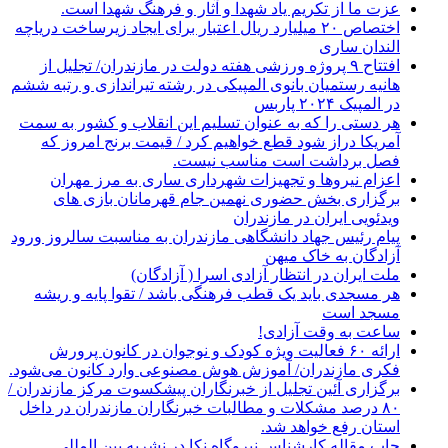
عزت ما از تکریم یاد شهدا و آثار و فرهنگ شهدا است.
اختصاص ۲۰ میلیارد ریال اعتبار برای ایجاد زیرساخت دریاچه
الندان ساری
افتتاح ۹ پروژه ورزشی هفته دولت در مازندران/ تجلیل از
هانیه رستمیان بانوی المپیکی در رشته تیراندازی و رتبه ششم
در المپیک ۲۰۲۴ پاربس
هر دستی را که به عنوان تسلیم این انقلاب و کشور به سمت
آمريکا دراز شود قطع خواهیم کرد / قیمت برنج امروز که
فصل برداشت است مناسب نیست.
اعزام نیروها و تجهیزات شهرداری ساری به مرز مهران
برگزاری بخش حضوری نهمین جام قهرمانان بازی های
ویدئویی ایران در مازندران
پیام رئیس جهاد دانشگاهی مازندران به مناسبت سالروز ورود
آزادگان به خاک میهن
ملت ایران در انتظار آزادی اسرا ( آزادگان)
هر مسجدی باید یک قطب فرهنگی باشد / تقوا پایه و ریشه
مسجد است
ساعت به وقت آزادی!
ارائه ۶۰ فعالیت ویژه کودک و نوجوان در کانون پرورش
فکری مازندران/ آموزش هوش مصنوعی وارد کانون می‌شود.
برگزاری آئین تجلیل از خبرنگاران پیشکسوت مرکز مازندران /
۸۰ درصد مشکلات و مطالبات خبرنگاران مازندران در داخل
استان رفع خواهد شد.
چاپ مقاله کارشناس نيروگاه نكا در نشریه بین المللی