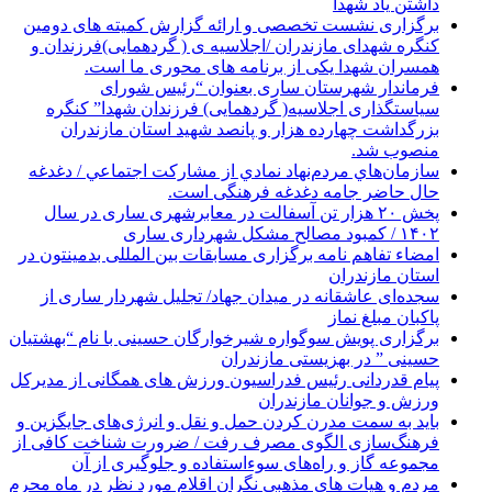
داشتن یاد شهدا
برگزاری نشست تخصصی و ارائه گزارش کمیته های دومین
کنگره شهدای مازندران /اجلاسیه ی ( گردهمایی)فرزندان و
همسران شهدا یکی از برنامه های محوری ما است.
فرماندار شهرستان ساری بعنوان “رئیس شورای
سیاستگذاری اجلاسیه( گردهمایی) فرزندان شهدا” کنگره
بزرگداشت چهارده هزار و پانصد شهید استان مازندران
منصوب شد.
سازمان‌هاي مردم‌نهاد نمادي از مشاركت اجتماعي / دغدغه
حال حاضر جامه دغدغه فرهنگی است.
پخش ۲۰ هزار تن آسفالت در معابرشهری ساری در سال
۱۴۰۲ / کمبود مصالح مشکل شهرداری ساری
امضاء تفاهم نامه برگزاری مسابقات بین المللی بدمینتون در
استان مازندران
سجده‌ای عاشقانه در میدان جهاد/ تجلیل شهردار ساری از
پاکبان مبلغ نماز
برگزاری پویش سوگواره شیرخوارگان حسینی با نام “بهشتیان
حسینی ” در بهزیستی مازندران
پیام قدردانی رئیس فدراسیون ورزش های همگانی از مدیرکل
ورزش و جوانان مازندران
باید به سمت مدرن کردن حمل و نقل و انرژی‌های جایگزین و
فرهنگ‌سازی الگوی مصرف رفت / ضرورت شناخت کافی از
مجموعه گاز و راه‌های سوءاستفاده و جلوگیری از آن
مردم و هیات های مذهبی نگران اقلام مورد نظر در ماه محرم