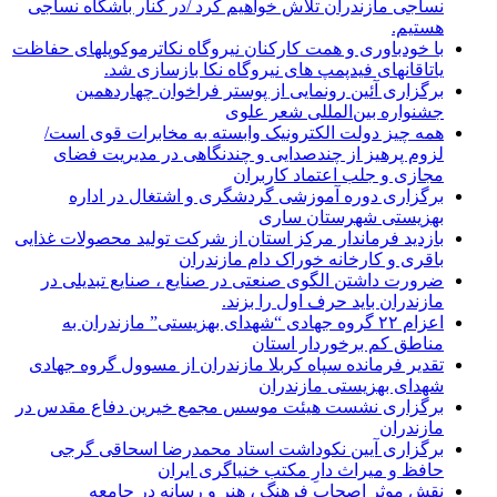
نساجی مازندران تلاش خواهیم کرد /در کنار باشگاه نساجی
هستیم.
با خودباوری و همت کارکنان نیروگاه نکاترموکوپلهای حفاظت
یاتاقانهای فیدپمپ های نیروگاه نکا بازسازی شد.
برگزاری آئین رونمایی از پوستر فراخوان چهاردهمین
جشنواره بین‌المللی شعر علوی
همه چیز دولت الکترونیک وابسته به مخابرات قوی است/
لزوم پرهیز از چندصدایی و چندنگاهی در مدیریت فضای
مجازی و جلب اعتماد کاربران
برگزاری دوره آموزشی گردشگری و اشتغال در اداره
بهزیستی شهرستان ساری
بازدید فرماندار مرکز استان از شرکت تولید محصولات غذایی
باقری و کارخانه خوراک دام مازندران
ضرورت داشتن الگوی صنعتی در صنایع ، صنایع تبدیلی در
مازندران باید حرف اول را بزند.
اعزام ۲۲ گروه جهادی “شهدای بهزیستی” مازندران به
مناطق کم برخوردار استان
تقدیر فرمانده سپاه کربلا مازندران از مسوول گروه جهادی
شهدای بهزیستی مازندران
برگزاری نشست هیئت موسس مجمع خیرین دفاع مقدس در
مازندران
برگزاری آیین نکوداشت استاد محمدرضا اسحاقی گرجی
حافظ و میراث دارِ مکتب خنیاگری ایران
نقش موثر اصحاب فرهنگ ، هنر و رسانه در جامعه