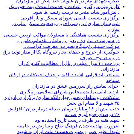
کنگره شهدای مازندران علویان خط شکن در مازندران
کار تربیتی بزرگترین عبادت و خدمت است/تربیت خوب یک
دانش‌آموز شاید منجر به تربیت رئیسی‌ها شود.
برگزاری ‌نشست تلفیقی شورای مسکن و باز آفرینی
شهرستان ساری / بررسی آخرین وضعیت مسکن ملی در
ساری
برگزاری نشست هماهنگی با مسئولان مواکب اربعین حسینی
در شهرستان ساری/ اربعین رزمایشِ مقدماتیِ ظهور و
مواکب حسینی تجلیگاه بصیرت، معرفت کرامت…
جلوگیری از خروج واحدهای بخار نیروگاه نکا از مدار تولید برق
در زمان اوج مصرف
پرداخت ۱۱ هزار میلیارد ریال از مطالبات گندم کاران
مازندرانی
مساجد باید قرآنی باشند / تاکید بر حذف اختلافات در ارکان
مساجد
اجرای نمایش راز سرزمین عشق در مازندران
بازدید بابایی نماینده مجلس شورای اسلامی و پیگیری
مشکلات روستاهای بخش چهاردانگه ساری/ برگزاری یادواره
۳۵ شهید والا مقام این بخش
جذب بیش از ۱۸ میلیارد تومان صدقه درمازندران / افزایش
۲۶ درصدی جمع آوری صدقه
شهید هنیه در طرف درست تاریخ ایستاده بود
ضرورت نهادینه شدن فرهنگ صلح و سازش در جامعه
شهدا مظهر صبر و بصیرت هستند/ ملت ایران به شهید