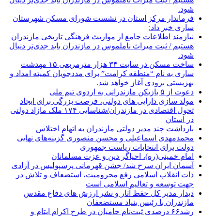
شود.
فرماندار مرکز استان در نشست شورای مسکن شهرستان
ساری خبر داد:
نیازمند اطلاعات جامع از مواریث فرهنگی تاریخی مازندران
هستیم / ثبت میراث ناملموس در مازندران باید جدی‌تر دنبال
شود.
ساخت مسکن در سایت ۳۴ هزار مترمربعی ۱۵ مهدشت
ساری به نام “منطقه کرامت” برای مددجویان کمیته امداد و
بهزیستی بزودی آغاز خواهد شد.
دعوت از ۵ بازیکن مازندرانی به اردوی تیم ملی
مولد سازی دارایی های دولتی، فرصت بزرگی برای ایجاد
تحول اقتصادی در مازندران/شناسایی ۱۷۴ ملک مازاد دولتی
در استان
بازداشت چند مدیر دولتی مازندران به اتهام اختلاس
محمدمهدی اسماعیلی و محسن منصوری گزینه‌های نهایی
دولت برای انتخابات ریاست جمهوری
امام خمینی(ره)، احیاگر دین و عزت مسلمانان
آسمان ایران سرخ شد/ جشن قهرمانی پرسپولیس در آزادی
ذات انقلاب اسلامی رفع محرومیت، استضعاف و تلاش در
جهت توسعه و تعالیم اسلامی است
دیدار مدیر کل حفظ آثار و نشر ارزش های دفاع مقدس
مازندران با رئیس بنیاد مستضعفان
رشد۶۶ درصدی ثبت‌نام حامیان در طرح اکرام ایتام و