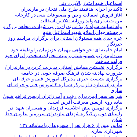
اسماعیل هنیه امتیاز بالایی دادند.
تاکید بر اجرای هدفمند طرح ملی فتحان در مازندران
آغاز فروش آسفالت و بتن و مصنوعات بتنی در کارخانه
مِرمِت ساری/تولید روزانه ۲۵۰ تن آسفالت
پیام تسلیت سپاه کربلا مازندران در پی شهادت مجاهد بزرگ و
برجسته جهان اسلام شهید اسماعیل هنیه
عزم جدی همه مسئولان استانی برای برگزاری مراسم روز
خبرنگار
امام خامنه ای: خونخواهی مهمان عزیزمان را وظیفه خود
می‌دانیم/رژیم صهیونیستی زمینه مجازات سخت را برای خود
فراهم ساخت
برگزاری نخستین همایش استانی مدیریت کربن در مازندران/
ضرورت نهادینه شدن فرهنگ صرفه جویی در جامعه
برگزاری نشست خبری مدیرکل آموزش فنی و حرفه ای
مازندران / بازدید از مرکز شماره ۳ آموزش فنی و حرفه ای
ساری
شرایط سفر ایمن برای رفت و آمد زائران اربعین فراهم شود/
پیاده روی اربعین معرفت آفرین است.
برگزاری دومین پیش اجلاسیه فرزندان و همسران شهدا در
راستای دومین کنگره شهدای مازندران سرزمین علویان خط
شکن
تماس بیش از ۶ هزار نفر از شهروندان با سامانه ۱۳۷
شهرداری ساری
برخورد با سودجویان و واسطه گران بازار صادرات خاویار