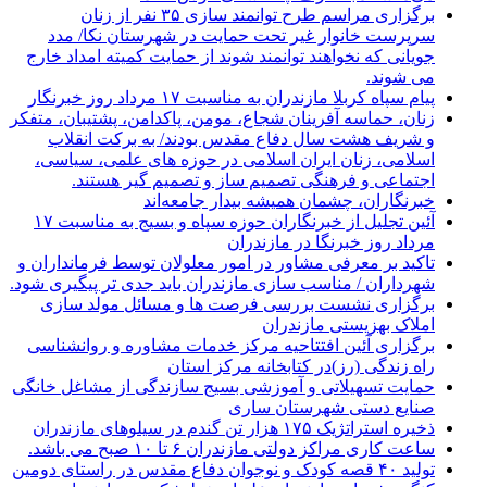
برگزاری مراسم طرح توانمند سازی ۳۵ نفر از زنان
سرپرست خانوار غیر تحت حمایت در شهرستان نکا/ مدد
جویانی که نخواهند توانمند شوند از حمایت کمیته امداد خارج
می شوند.
پیام سپاه کربلا مازندران به مناسبت ۱۷ مرداد روز خبرنگار
زنان، حماسه آفرینان شجاع، مومن، پاکدامن، پشتیبان، متفکر
و شریف هشت سال دفاع مقدس بودند/ به برکت انقلاب
اسلامی، زنان ایران اسلامی در حوزه های علمی، سیاسی،
اجتماعی و فرهنگی تصمیم ساز و تصمیم گیر هستند.
خبرنگاران، چشمان همیشه بیدار جامعه‌اند
آئین تجلیل از خبرنگاران حوزه سپاه و بسیج به مناسبت ۱۷
مرداد روز خبرنگا در مازندران
تاکید بر معرفی مشاور در امور معلولان توسط فرمانداران و
شهرداران / مناسب سازی مازندران باید جدی تر پیگیری شود.
برگزاری نشست بررسی فرصت ها و مسائل مولد سازی
املاک بهزیستی مازندران
برگزاری آئین افتتاحیه مرکز خدمات مشاوره و روانشناسی
راه زندگی (رز)در کتابخانه مرکز استان
حمایت تسهیلاتی و آموزشی بسیج سازندگی از مشاغل خانگی
صنایع دستی شهرستان ساری
ذخیره استراتژیک ۱۷۵ هزار تن گندم در سیلوهای مازندران
ساعت کاری مراکز دولتی مازندران ۶ تا ۱۰ صبح می باشد.
تولید ۴۰ قصه کودک و نوجوان دفاع مقدس در راستای دومین