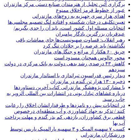
برگزاری آئین تجلیل از هنرمندان صنایع دستی مرکز مازندران
عبور از خطوط قرمز اخلاق ممنوع
اهدای هزار سری جهیزیه به زوج‌های مازندرانی
تعیین‌تکلیف درختان شکسته و افتاده لنگ تصمیم مجلسی‌ها
انتخابات مسئله اول کشور است، باید آن را جدی بگیریم/
عیدقربان بزرگترین یادگار پیامبران
رهبر انقلاب: قساوت صهیونیست‌ها جای مماشات باقی
نگذاشته/ باید عرصه را بر جلادان تنگ کرد
حریق ۶۰ هکتار از مراتع و جنگل‌های مازندران
محور چالوس همچنان مسدود است
کاهش ۴۳ درصدی رشد بدهی دولت به بانک مرکزی در دولت
سیزدهم
دیدار رئیس فدراسیون تیراندازی با استاندار مازندران
ذخیره ۱۳۰ هزار تن گندم در مازندران
با مشارکت پژوهشگر مازندرانی كتاب آخرین دستاوردها
درباره غشاهای تبادل یونی در انتشارات بین المللی الزویر به
چاپ رسید.
در انتخابات پیش رو نامزدها و طرفدارانشان اخلاق را رعایت
کنند / تذکر به جهاد کشاورزی و آب منطقه‌ای درخصوص
قطعی برق کشاورزان، بازدهی کم بذر گندم و مهلت پرداخت
آب بها
کسب ۷ سهمیه المپیک و ۳ سهمیه پارالمپیک پاریس توسط
ورزشکاران مازندرانی