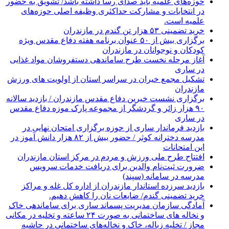
حوزه‌های علمیه باید صدای رسا داشته باشد/ تشویق به حضور
در انتخابات و مشارکت حداکثری وظیفه اصلی حوزه‌های
علمیه است.
خرید تضمینی ۵۳ هزار تن گندم در مازندران
برگزاری بیش از ۵۰ عنوان برنامه هفته دفاع مقدس ویژه
کودکان و نوجوانان در مازندران
آغاز مرحله نخست طرح ساماندهی دستفروشان مواد غذایی
در ساری
تشکیل مجمع خیران در سراسر استان از اولویت های ورزش
مازندران
برگزاری نشست خیرین دفاع مقدس مازندران / بازدید سالانه
۹۰ هزار زائر و گردشگر از مجموعه پارک موزه دفاع مقدس
در ساری
بازدید فرماندار ساری از حوزه برگزاری امتحان نهایی در
مدرسه دخترانه کوثر / حضور بیش از ۸۲ هزار دانش آموز در
این امتحانات
افتتاح طرح ملی ورزش و مردم در مرکز استان مازندران
ضرورت ثبت‌نام والدین برای دریافت خدمات سرویس
مدرسه در سامانه (سپند)
بازدید سرزده استاندار مازندران از اداره کل غله و مراکز
خرید تضمینی گندم/ ضایعات نان را کاهش دهیم.
آمادگی سازمان مدیریت پسماند ساری برای ساماندهی خاک
و نخاله های ساختمانی به صورت ۲۴ ساعته و تخلیه در مکانی
مجاز / تخلیه زباله، خاک و نخاله‌های ساختمانی در حاشیه