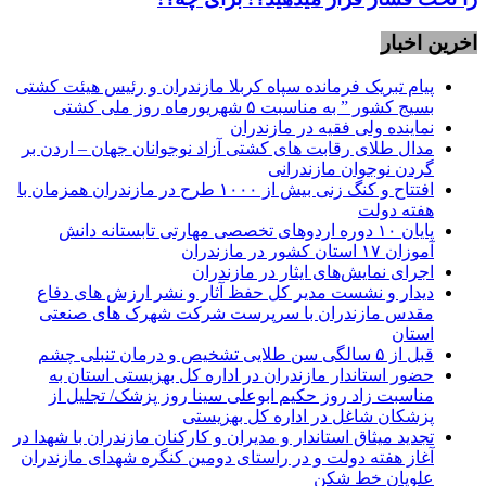
اخرین اخبار
پیام تبریک فرمانده سپاه کربلا مازندران و رئیس هیئت کشتی
بسیج کشور ” به مناسبت ۵ شهریورماه روز ملی کشتی
نماينده ولی فقیه در مازندران
مدال طلای رقابت های کشتی آزاد نوجوانان جهان – اردن بر
گردن نوجوان مازندرانی
افتتاح و کنگ زنی بیش از ۱۰۰۰ طرح در مازندران همزمان با
هفته دولت
پایان ۱۰ دوره اردوهای تخصصی مهارتی تابستانه دانش
آموزان ۱۷ استان کشور در مازندران
اجرای نمایش‌های ایثار در مازندران
دیدار و نشست مدیر کل حفظ آثار و نشر ارزش های دفاع
مقدس مازندران با سرپرست شرکت شهرک های صنعتی
استان
قبل از ۵ سالگی سن طلایی تشخیص و درمان تنبلی چشم
حضور استاندار مازندران در اداره کل بهزیستی استان به
مناسبت زاد روز حکیم ابوعلی سینا روز پزشک/ تجلیل از
پزشکان شاغل در اداره کل بهزیستی
تجدید میثاق استاندار و مدیران و کارکنان مازندران با شهدا در
آغاز هفته دولت و در راستای دومین کنگره شهدای مازندران
علویان خط شکن