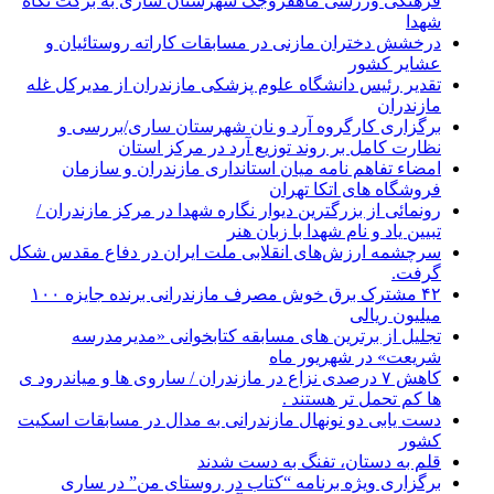
فرهنگی ورزشی ماهفروجک شهرستان ساری به برکت نگاه
شهدا
درخشش دختران مازنی در مسابقات کاراته روستائیان و
عشایر کشور
تقدیر رئیس دانشگاه علوم پزشکی مازندران از مدیرکل غله
مازندران
برگزاری کارگروه آرد و نان شهرستان ساری/بررسی و
نظارت کامل بر روند توزیع آرد در مرکز استان
امضاء تفاهم نامه میان استانداری مازندران و سازمان
فروشگاه های اتکا تهران
رونمائی از بزرگترین دیوار نگاره شهدا در مرکز مازندران /
تبیین یاد و نام شهدا با زبان هنر
سرچشمه ارزش‌های انقلابی ملت ایران در دفاع مقدس شکل
گرفت.
۴۲ مشترک برق خوش مصرف مازندرانی برنده جایزه ۱۰۰
میلیون ریالی
تجلیل از برترین های مسابقه کتابخوانی «مدیرمدرسه
شریعت» در شهریور ماه
کاهش ۷ درصدی نزاع در مازندران / ساروی ها و میاندرود ی
ها کم تحمل تر هستند‌ .
دست یابی دو نونهال مازندرانی به مدال در مسابقات اسکیت
کشور
قلم به دستان، تفنگ به دست شدند
برگزاری ویژه برنامه “کتاب در روستای من” در ساری