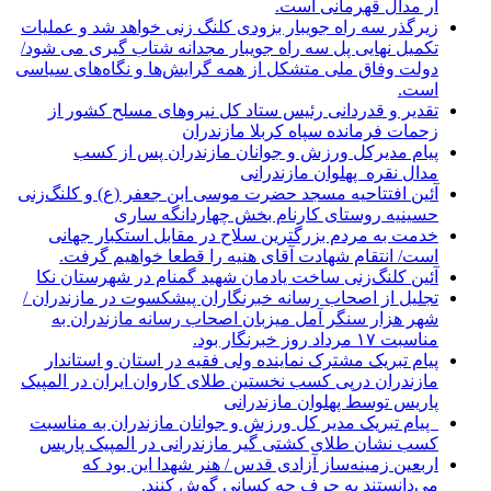
ار مدال قهرمانی است.
زیرگذر سه راه جویبار بزودی کلنگ زنی خواهد شد و عملیات
تکمیل نهایی پل سه راه جویبار مجدانه شتاب گیری می شود/
دولت وفاق ملی متشکل از همه گرایش‌ها و نگاه‌های سیاسی
است.
تقدیر و قدردانی رئیس ستاد کل نیرو‌های مسلح کشور از
زحمات فرمانده سپاه کربلا مازندران
پیام مدیرکل ورزش و جوانان مازندران پس از کسب
مدال نقره پهلوان مازندرانی
آئین افتتاحیه مسجد حضرت موسی ابن جعفر (ع) و کلنگ‌زنی
حسینیه روستای کارنام بخش چهاردانگه ساری
خدمت به مردم بزرگترین سلاح در مقابل استکبار جهانی
است/ انتقام شهادت آقای هنیه را قطعا خواهیم گرفت.
آئین کلنگ‌زنی ساخت یادمان شهید گمنام در شهرستان نکا
تجلیل از اصحاب رسانه خبرنگاران پیشکسوت در مازندران /
شهر هزار سنگر آمل میزبان اصحاب رسانه مازندران به
مناسبت ۱۷ مرداد روز خبرنگار بود.
پیام تبریک مشترک نماینده ولی فقیه در استان و استاندار
مازندران درپی کسب نخستین طلای کاروان ایران در المپیک
پاریس توسط پهلوان مازندرانی
‍ ‍ پیام تبریک مدیر کل ورزش و جوانان مازندران به مناسبت
کسب نشان طلای کشتی گیر مازندرانی در المپیک پاریس
اربعین زمینه‌ساز آزادی قدس / هنر شهدا این بود که
می‌دانستند به حرف چه کسانی گوش کنند.