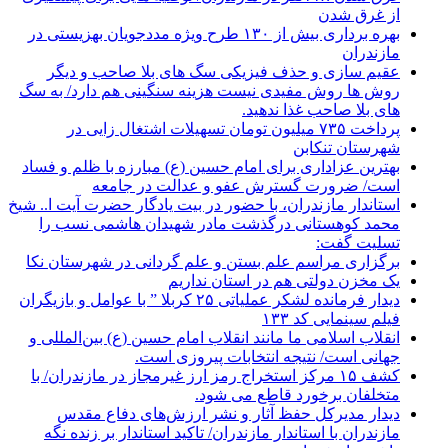
از غرق شدن
بهره برداری بیش از ۱۳۰ طرح ویژه مددجویان بهزیستی در
مازندران
عقیم سازی و حذف فیزیکی سگ های بلا صاحب و دیگر
روش ها روش مفیدی نیست هزینه سنگینی هم دارد/ به سگ
های بلا صاحب غذا ندهید.
پرداخت ۷۳۵ میلیون تومان تسهیلات اشتغال زایی در
شهرستان تنکابن
بهترین عزاداری برای امام حسین (ع) مبارزه با ظلم و فساد
است/ ضرورت گسترش عفو و عدالت در جامعه
استاندار مازندران، با حضور در بیت یادگار حضرت آیت ا.. شیخ
محمد کوهستانی درگذشت مادر شهیدان هاشمی نسب را
تسلیت گفت:
برگزاری مراسم علم بستن و علم گردانی در شهرستان نکا
یک مخزن دولتی هم در استان نداریم
دیدار فرمانده لشکر عملیاتی ۲۵ کربلا ” با عوامل و بازیگران
فیلم سینمایی کد ۱۳۳
انقلاب اسلامی ما مانند انقلاب امام حسین (ع) بین‌المللی و
جهانی است/ نتیجه انتخابات پیروزی است.
کشف ۱۵ مرکز استخراج رمز ارز غیرمجاز در مازندران/ با
متخلفان برخورد قاطع می شود.
دیدار مدیرکل حفظ آثار و نشر ارزش‌های دفاع مقدس
مازندران با استاندار مازندران/ تاکید استاندار بر زنده نگه