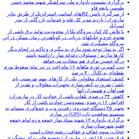
برگزاری نشست یادواره ملی سرلشکر شهید محمد حسن
طوسی نابغه فاو
از سرگیری تامین کالاهای اساسی استراتژیک از طریق بنادر
مازندران/ بازدید مدیر کل غله و خدمات بازرگانی از بندر
امیرآباد
با تلاش کارکنان نیروگاه نکا از محدودیت تولید برق ناشی از
هجوم خزه و جلبکهای دریایی در کوتاهترین زمان ممکن در این
نیروگاه پیشگیری شد.
اگر به نماز توجه شود نیازی به پیگیری و تاکید در انجام دیگر
کارها نداریم / مسئولان دغدغه نماز را داشته باشند
درگه حسین نوکری هم سعادت می‌خواهد
ثبت کمترین تورم ماهانه ۱۶ ماه اخیر در تیر ماه/ سقوط تورم
نقطه‌ای به کانال ۳۰ درصد
کشف استعداد معلولین یکی از کارهای مهم بهزیستی باید
باشد / ضرورت کیفی‌سازی تجهیزات معلولان و تقدیر از
همراهان و همسران آنها
کاهش ۳۴ درصدی تلفات ناشی از حوادث كار در مازندران/
افزایش ۱۶ درصدی مصدومین حوادث ناشی از کار
تجهیز ۳۵ دستگاه خودروی رفت‌وروب و جمع‌آوری پسماند به
سیستم موقعیت یاب (GPS) در ساری
برگزاری یادواره ۱۲ شهید ستاد نماز جمعه و دو امام جمعه
فقید شهرستان ساری
حجاب، میوه عفاف و عفاف، ریشه حجاب است
غرق شدن ۱۱۸نفر در مازندران/ توصيه هايی برای پيشگيری