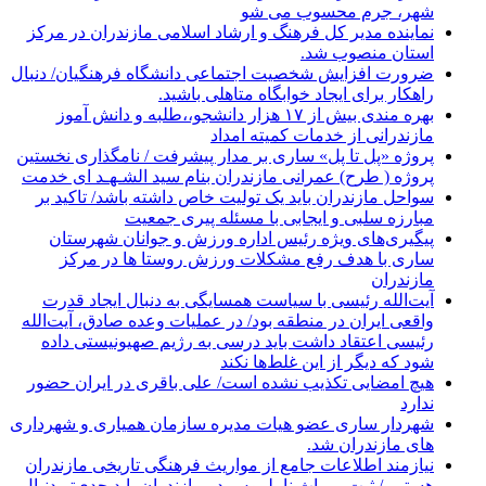
شهر، جرم محسوب می شو
نماینده مدیر کل فرهنگ و ارشاد اسلامی مازندران در مرکز
استان منصوب شد.
ضرورت افزایش شخصیت اجتماعی دانشگاه فرهنگیان/ دنبال
راهکار برای ایجاد خوابگاه متاهلی باشید.
بهره مندی بیش از ۱۷ هزار دانشجو،،طلبه و دانش آموز
مازندرانی از خدمات کمیته امداد
پروژه «پل تا پل» ساری بر مدار پیشرفت / نامگذاری نخستین
پروژه ( طرح) عمرانی مازندران بنام سید الشـهـد ای خدمت
سواحل مازندران باید یک تولیت خاص داشته باشد/ تاکید بر
مبارزه سلبی و ایجابی با مسئله پیری جمعیت
پیگیری‌های ویژه رئیس اداره ورزش و جوانان شهرستان
ساری با هدف رفع مشکلات ورزش روستا ها در مرکز
مازندران
آیت‌الله رئیسی با سیاست همسایگی به دنبال ایجاد قدرت
واقعی ایران در منطقه بود/ در عملیات وعده صادق، آیت‌الله
رئیسی اعتقاد داشت باید درسی به رژیم صهیونیستی داده
شود که دیگر از این غلط‌ها نکند
هیچ امضایی تکذیب نشده است/ علی باقری در ایران حضور
ندارد
شهردار ساری عضو هیات مدیره سازمان همیاری و شهرداری
های مازندران شد.
نیازمند اطلاعات جامع از مواریث فرهنگی تاریخی مازندران
هستیم / ثبت میراث ناملموس در مازندران باید جدی‌تر دنبال