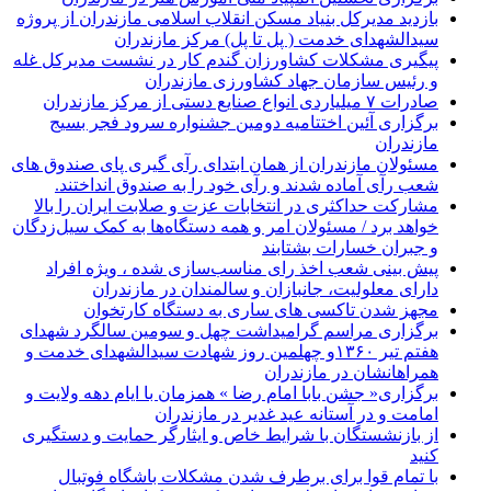
بازدید مدیرکل بنیاد مسکن انقلاب اسلامی مازندران از پروژه
سیدالشهدای خدمت ( پل تا پل) مرکز مازندران
پیگیری مشکلات کشاورزان گندم کار در نشست مدیرکل غله
و رئیس سازمان جهاد کشاورزی مازندران
صادرات ۷ میلیاردی انواع صنایع دستی از مرکز مازندران
برگزاری آئین اختتامیه دومین جشنواره سرود فجر بسیج
مازندران
مسئولان مازندران از همان ابتدای رآی گیری پای صندوق های
شعب رآی آماده شدند و رآی خود را به صندوق انداختند.
مشارکت حداکثری در انتخابات عزت و صلابت ایران را بالا
خواهد برد / مسئولان امر و همه دستگاه‌ها به کمک سیل‌زدگان
و جبران خسارات بشتابند
پیش بینی شعب اخذ رای مناسب‌سازی شده ، ویژه افراد
دارای معلولیت، جانبازان و سالمندان در مازندران
مجهز شدن تاکسی های ساری به دستگاه کارتخوان
برگزاری مراسم گرامیداشت چهل و سومین سالگرد شهدای
هفتم تیر ۱۳۶۰و چهلمین روز شهادت سیدالشهدای خدمت و
همراهانشان در مازندران
برگزاری« جشن بابا امام رضا » همزمان با ایام دهه ولایت و
امامت و در آستانه عید غدیر در مازندران
از بازنشستگان با شرایط خاص و ایثارگر حمایت و دستگیری
کنید
با تمام قوا برای برطرف شدن مشکلات باشگاه فوتبال