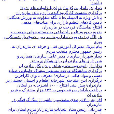
نباشند.
دیدار فرماندار مرکز مازندران با خانواده های شهدا
برگزاری نشست کارگروه گندم ، آرد و ناندز مازندران
پاداش ویژه به المپیکی‌ها تا نگاه متفاوت به ورزش همگانی
تأمین کالاهای تنظیم بازاری برای هیأت‌های مذهبی
افتتاح نمایشگاه فردخت در مازندران
ضرورت ورود تامین اجتماعی به مسئله جوانی جمعیت و
غربالگری / ضرورت تعادل و تناسب بین حقوق بازنشستگی و
تورم
پیام تبریک مدیرکل آموزش فنی و حرفه ای مازندران به
رئیس جمهور محترم منتخب مردم
دیدار شهردار ساری با مدیر عامل سازمان همیاری و
شهرداری های مازندران برای همکاری بیشتر
تجلیل از بانوی نویسنده و شاعر و خبرنگار مازندران
برگزاری نمایشگاه عرضه مستقیم پوشاک خانواده ، صنایع
دستی و مواد غذایی در ساری/ معرفی بانوان کارآفرین
برگزاری آیین افتتاحیه آشپزخانه اطعام و احسان حسینی در
مازندران/ پیش بینی افتتاح ۱۰۰۰ آشپزخانه در استان
پرداخت پاداش صرفه جویی به ۱۳۴ هزار مشترک برق در
مازندران
افزایش ۴۰ درصدی مصدومین ناشی از سگ گرفتگی در
مازندران
قدر دانی رئیس ستاد انتخابات مازندراناز مردم استان برای