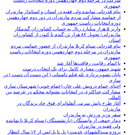
شرکت در مرحله دوم چهاردهمین دوره انتخابات ریاست
جمهوری
پیام قدردانی نماینده ولی فقیه در استان و استاندار مازندران
از حماسه مشارکت مردم مازندران در دور دوم چهاردهمین
دوره انتخابات ریاست جمهوری
واریز ۵ هزار میلیارد ریال به حساب کشاورزان گندمکار
مازندرانی/ تحویل ۸۲ هزار تن گندم تا کنون از کشاورزان
استان
پیام قدردانی سپاه کربلا مازندران از حضور حماسی مردم
مازندران در مرحله دوم چهاردهمین دوره انتخابات ریاست
جمهوری
با اتمام رقابت، رفاقت‌ها آغاز شد
شهید جمهور، معیاری کامل برای یک انتخاب درست
پایان تصویربرداری تله فیلم داستانی ( این دست آن دست ) در
ساری
احیای حمام درویش علی خان (حمام خویی) شهرستان ساری
مشارکت حداکثری در انتخابات پشتوانه محکم در عرصه بین
المللی
آغاز طرح پایش سرمی آنفلوانزای فوق حاد پرندگان در
مازندران
سفر وزیر ورزش به مازندران
دیدار جمعی از وابستگان (بازنشستگان) سپاه کربلا با نماینده
ولی فقیه در مازندران
پروژه سیدالشهدای خدمت ( پل تا پل)پس از ۱۲ سال انتظار