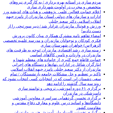
مردم ساری در آستانه بهره برداری / به کارگیری نیروهای
متخصص و مجرب در اولویت شهرداری ساری
اعلام حمایت فعالین علمی_پژوهشی و هیات های اندیشه ورز
ادارات و سازمان های دولتی استان مازندران از نامزد جبهه
انقلاب اسلامی دکتر سعید جلیلی
ورزش و فوتبال مازندران عزادار شد / دبیر سورتیچی را از
دست دادیم!
امضاء تفاهم نامه مشترک همکاری میان کانون پرورش
فکری کودکان و نوجوانان مازندران و مدرسه علمیه تخصصی
الزهرا(س) خواهران شهرستان ساری
زمینه سازی رشد اقتصادی مازندران /توجه به ظرفیت های
مازندران در واردات و تامین کالاهای اساسی
حمایت قاطع جمع کثیری از خانواده های معظم شهدا و
ایثارگران شاغل در ادارات ،نهادها و دستگاه های اجرایی
مازندران از دکتر سعید جلیلی نامزد جبهه انقلاب اسلامی
تاکید بر تعظیم و حل مشکلات جامعه بازنشستگان / تمام
سعی دشمنان این است که در انتخابات کسی انتخاب نشود که
روند سه سال گذشته را ادامه دهد
برگزاری ۶۱ دوره آموزشی، ترویجی و توانمند سازی
دامپزشکی در مازندران
برگزاری نخسین گردهمایی سراسری معاونین آموزشی
دانشگاه‌ها و اساتید درس علوم و معارف دفاع مقدس و
مقاومت کشور
برگزاری نخستین المپیاد ملی آموزش هنر در مازندران