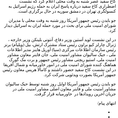
کاخ سفید عصر شنبه به وقت محلی اعلام کرد که نشست
اضطراری کاخ سفید درباره پاسخ ایران به حمله رژیم اسرائیل به
کنسولگری تهران در دمشق سوریه در حال برگزاری است.
جو بایدن رئیس جمهور آمریکا روز شنبه به وقت محلی با مدیران
شورای امنیت ملی برای بحث در مورد حمله ایران به اسرائیل دیدار
کرد.
در این نشست لوید آستین وزیر دفاع، آنتونی بلینکن وزیر خارجه ،
ژنرال چارلز کیو براون رئیس ستاد مشترک ارتش، بیل (ویلیام) برنز
رئیس سازمان اطلاعات مرکزی (سیا) آوریل هاینز مدیر اطلاعات
ملی ، جیک سالیوان مشاور امنیت ملی، جان فاینر معاون مشاور
امنیت ملی، استیو ریچتی مشاور رئیس جمهور و برت مک گورک
هماهنگ کننده شورای امنیت ملی در امور خاورمیانه و شمال آفریقا
در این نشست کاخ سفید حضور داشتند و کامالا هریس معاون رئیس
جمهور آمریکا بصورت ویدئویی شرکت کرد.
جو بایدن رئیس جمهور آمریکا اوایل روز شنبه توسط حیک سالیوان
مشاور امنیت ملی و فاینر معاون اصلی مشاور امنیت ملی در
جریان آخرین رویدادها در خاورمیانه قرار گرفت.
انتهای پیام/