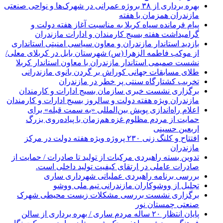
بهره برداری از ۳۸ بروژه عمرانی در شهرک‌ها و نواحی صنعتی
مازندران همزمان با هفته
پیام فرمانده سپاه کربلا به مناسبت آغاز هفته دولت و
گرامیداشت هفته بسیج کارمندان و ادارات مازندران
بازدید استاندار مازندران و معاون سیاسی امنیتی استانداری
از موکب فاطمه الزهرا (س) شهرستان بابل در کربلای معلی/
نشست صمیمی استاندار مازندران با معاون استاندار کربلا
طلای مسابقات جهانی کوراش بر گردن بانوی مازندرانی
تخربب کشتارگاه سنتی پر خطر در مازندران
برگزاری نشست خبری سازمان بسیج ادارات و کارمندان
مازندران ویژه هفته دولت و سالروز بسیج ادارات و کارمندان
اعلام راه‌اندازی پویش بین‌المللی «به سمت قبله» برای
حمایت از مردم مظلوم غزه هم‌زمان با پیاده‌روی بزرگ
اربعین حسینی
افتتاح و کلنگ زنی ۲۳۰ پروژه ویژه هفته دولت در مرکز
مازندران
تدوین بسته راهبردی مرکبات از تولید تا صادرات / حمایت از
صادرات عاملی در ارتقای کیفیت تولید داخلی است.
بررسی برنامه راهبردی عملیاتی شهرداری ساری
تجلیل از ووشوکاران مازندرانی تیم ملی ووشو
برگزاری نشست بررسی مشکلات زیست محیطی شهرک
صنعتی چمستان نور
پایان انتظار ۲۰ ساله مردم ساری / بهره برداری از سالن