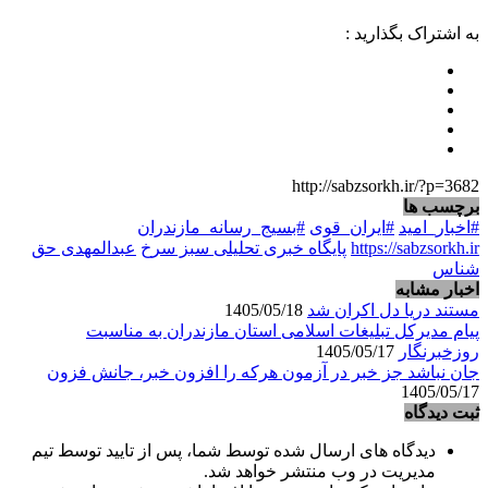
به اشتراک بگذارید :
http://sabzsorkh.ir/?p=3682
برچسب ها
#اخبار_امید
#ایران_قوی
#بسیج_رسانه_مازندران
https://sabzsorkh.ir
پایگاه خبری تحلیلی سبز سرخ
عبدالمهدی حق
شناس
اخبار مشابه
مستند دریا دل اکران شد
1405/05/18
پیام مدیرکل تبلیغات اسلامی استان مازندران به مناسبت
روزخبرنگار
1405/05/17
جان نباشد جز خبر در آزمون هرکه را افزون خبر، جانش فزون
1405/05/17
ثبت دیدگاه
دیدگاه های ارسال شده توسط شما، پس از تایید توسط تیم
مدیریت در وب منتشر خواهد شد.