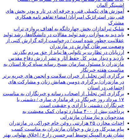
اشپینگر آلمان
آموزش های تکمیلی فنی و حرفه ای در تار و پودر بخش های
فنی بندر استراتژیک امیرآباد/ امضاء تفاهم نامه همکاری
مشترک
شلیک تیراندازان بخش چهاردانگه به اهداف پروازی تراپ
باید دید به موازات رشد تولید مقالات در دانشگاه‌ها، رشد تولید
عقلانیت چطور شده است / درخواست ارائه گزارش کتبی از
وضعیت سرطان گوارش در مازندران
ارزیابان در نظارت بر نانوایی ها نباید از حق مردم بگذرند.
بازدید و دیدار مدیر کل حفظ آثار و نشر ارزش دفاع مقدس
مازندران با مسئول سازمان بسیج رسانه سپاه کربلا استان به
مناسبت هفته خبرنگار
برگزاری آئین تجلیل از خیران سلامت و انجمن های خیریه برتر
در مازندران/ برگزاری دومین همایش زنان و مشارکت های
اجتماعی در استان
برگزاری آئین تجلیل از اصحاب رسانه و خبرنگاران به مناسبت
۱۷ مرداد روز خبرنگار در فرمانداری ساری / دشمنی با
خبرنگاران دشمنی با آزادی و حقیقت است.
پرداخت بیش از ۴۰۰ میلیارد تومان کمک معیشت به
مددجویان و نیازمندان مازندرانی
احداث مخازن ۲۵ هزارتنی روغن خام خوراکی در مازندران
پیام مدیرکل ورزش و جوانان مازندران به مناسبت کسب
نشان نقره المپیک توسط امیرحسین زارع / اخلاق پهلوانی بهتر