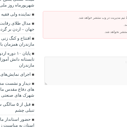
شهریورماه روز ملی
نماينده ولی فقیه 
 تیم مدیریت در وب منتشر خواهد شد.
مدال طلای رقابت 
د.
جهان – اردن بر گرد
 منتشر نخواهد شد.
مازندران همزمان با
پایان ۱۰ دو
مازندران
اجرای نمایش‌های ا
دیدار و نشست مدی
های دفاع مقدس ما
شهرک های صنعتی ا
قبل از ۵ س
تنبلی چشم
حضور استاندار ماز
استان به مناسبت زا