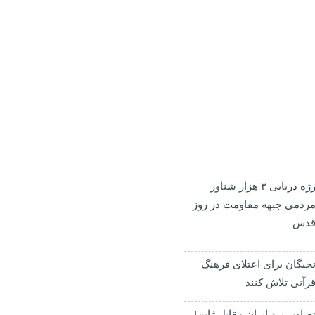
رژه دریایی ۳ هزار شناور
ردمی جبهه مقاومت در روز
دس
خبگان برای اعتلای فرهنگ
رآنی تلاش کنند
صاویر برد ایران مقابل ژاپن|