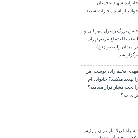
انواده شهید عجمیان
واستار اشد مجازات شدند
شن بزرگ رسول مهربانی و
بخند با اجتماع مردم تهران
ر میدان ولیعصر (عج)
رگزار شد
هدی فخیم زاده نوشت: من
ا تهدید میکنید؟ خانواده ام
ا‌ تحت فشار قرار میدهید؟!
رای چه؟!
ه سپاه کربلا مازندران و رئیس
هیئت کشتی بسیج کشور ” به مناسبت ۵