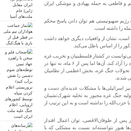
م و قاطعی به حمله پهپادی و موشکی ایران
ج
ه رژیم صهیونیستی هم توان دادن پاسخ محکم
ن
مله را داشته است.
م
ن است، نشان از واقعیات دیگری خواهد داشت
ه
کور را از اساس باطل می‌کند.
ا
ی‌توانست در کشتار فلسطینیان و تخریب غزه
ر
به‌کار برد تا هم حماس را نابود کرده و هم اسرای خود را آزاد کند. آن‌ها اما پس از ۶ ماه، نه تنها در
ش
ین تحولات جنگ غزه، بخش اعظمی از نظامیان
ک
ی شدند.
س
 نیز اسرائیلی‌ها با مشکلات عدیده‌ای دست و
ا
اولیه جنگ غزه مجبور به تخلیه شهرک‌نشینان
م
حزب‌الله را نداشته است و به این ترتیب از
ز پس از طوفان‌الاقصی، توان اعمال اقتدار
ر
 هنوز نتوانسته‌اند نسبت به مشکلی که با