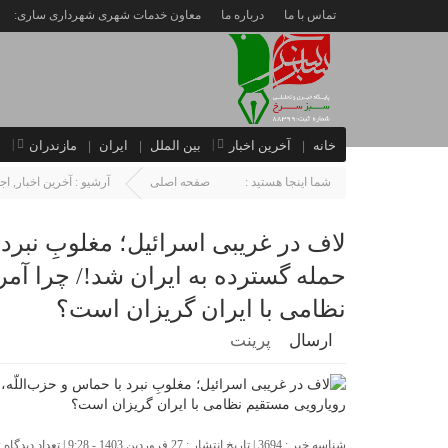
تماس با ما
درباره ما
معاون خدمات شهری شهرداری ساری:
خانه
آخرین اخبار
بین الملل
ایران
مازندران
ا
شما اینجا هستید :
صفحه اصلی
آرشیو :
آخرین اخبار
,
اج
لاف در غریبی اسرائیل؛ مغلوبِ نبرد
حمله گسترده به ایران شد!/ چرا آمر
نظامی با ایران گریزان است؟
ارسال
پرینت
شناسه خبر : 3694 | تاریخ انتشار : 27 فروردین 1403 - 9:28 | تعداد دیدگاه :