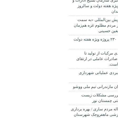
ری سازمان بسیج ادارات و
ویژه هفته دولت و سالروز
دان
پویش بین‌المللی «به سمت
ز مردم مظلوم غزه هم‌زمان
ربعین حسینی
افتتاح و کلنگ زنی ۲۳۰ پروژه ویژه هفته دولت
ی مرکبات از تولید تا
صادرات عاملی در ارتقای
است.
بردی عملیاتی شهرداری
ان مازندرانی تیم ملی ووشو
ررسی مشکلات زیست
ی چمستان نور
ن انتظار ۲۰ ساله مردم ساری / بهره برداری
رزشی ماهفروجک شهرستان