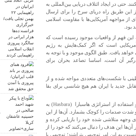
ند. حتی در ایجاد ائتلاف دریایی بین‌المللی به
ب
 این طریق راه دریای سرخ را برای ارسال
 از مواجهه‌ آمریکایی‌ها با مقاومت اسلامی
ف
د بود.
س
ا
به این فهم از واقعیات موجود رسیده است که
آمریکایی است که اگر کمک‌هایش به رژیم
خواهد یافت. طبق الگوی موجود و با توجه به
رگیر آن است، اساسا تصاعد بحران برای
ف
ق
لسطینی با شکست‌های متعددی مواجه شده و از
ح
ابل جدید با ایران هم هیچ شانسی برای بقا
و
رژیم صهیونیستی مجبور است با اظهارات اینچنینی و استفاده از استراتژی هاسبارا (Hasbara) به
ص
و شدت صدمات را کوچک بشمارد. آن‌ها از این
ک
‌ای وجهه متلاشی شده خود را بازیابی کرده و
ن‌ها این هدف را دنبال می‌کنند که خود را از
سبت به این امر توجیهی بتراشند؛ توجیهی با