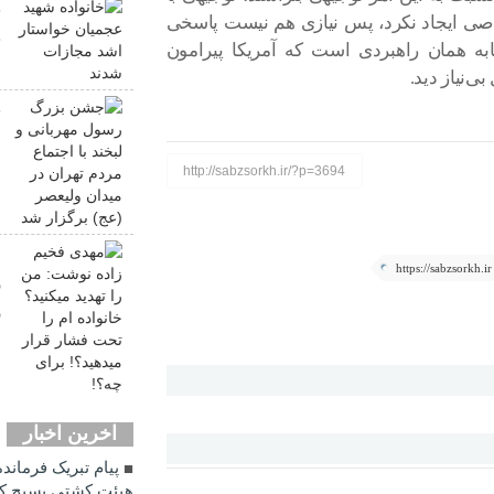
خ
ی ایجاد نکرد، پس نیازی هم نیست پاسخی
خ
به همان راهبردی است که آمریکا پیرامون
ی‌نیاز دید.
ج
ل
د
http://sabzsorkh.ir/?p=3694
ب
م
https://sabzsorkh.ir
ر
ر
ب
اخرین اخبار
پیام تبریک فرماند