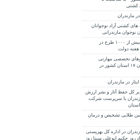
 کشتی
در مازندران
های کشتی آزاد نوجوانان
ن نوجوان مازندرانی
افتتاح و کنگ زنی بیش از ۱۰۰۰ طرح در
 هفته دولت
ره اردوهای تخصصی مهارتی
تابستانه دانش آموزان ۱۷ استان کشور در
یثار در مازندران
ر کل حفظ آثار و نشر ارزش
زندران با سرپرست شرکت
ستان
الگی سن طلایی تشخیص و درمان
ندران در اداره کل بهزیستی
د روز حکیم ابوعلی سینا روز