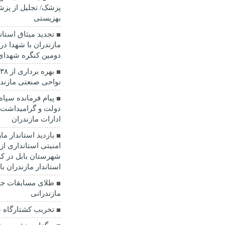
پزشک/ تجلیل از پزش
بهزیستی
تجدید میثاق استان
مازندران با شهدا در
دومین کنگره شهدای
نواحی صنعتی مازندر
پیام فرمانده سپاه
دولت و گرامیداشت ه
ادارات مازندران
بازدید استاندار م
امنیتی استانداری ا
شهرستان بابل در 
استاندار مازندران با
طلای مسابقات جه
مازندرانی
تخربب کشتارگاه س