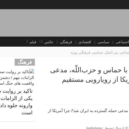
جتماعی
سیاسی
اقتصادی
فرهنگی
عکس
فیلم
تماعی
,
بین الملل
,
سیاسی
,
فرهنگی
,
ویژه
فرهنگ
 با حماس و حزب‌اللّه، مدعی
یکا از رویارویی مستقیم
تاکید بر روایت 
یکی از الزامات 
وارونه جلوه دا
است
0
| ارسال توسط :
haghshenas