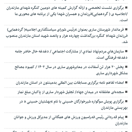
برگزاری نشست تخصصی و ارائه گزارش کمیته های دومین کنگره شهدای مازندران
/اجلاسیه ی ( گردهمایی)فرزندان و همسران شهدا یکی از برنامه های محوری ما
است.
فرماندار شهرستان ساری بعنوان “رئیس شورای سیاستگذاری اجلاسیه( گردهمایی)
فرزندان شهدا” کنگره بزرگداشت چهارده هزار و پانصد شهید استان مازندران منصوب
شد.
سازمان‌هاي مردم‌نهاد نمادي از مشاركت اجتماعي / دغدغه حال حاضر جامه
دغدغه فرهنگی است.
پخش ۲۰ هزار تن آسفالت در معابرشهری ساری در سال ۱۴۰۲ / کمبود مصالح
مشکل شهرداری ساری
امضاء تفاهم نامه برگزاری مسابقات بین المللی بدمینتون در استان مازندران
سجده‌ای عاشقانه در میدان جهاد/ تجلیل شهردار ساری از پاکبان مبلغ نماز
برگزاری پویش سوگواره شیرخوارگان حسینی با نام “بهشتیان حسینی ” در
بهزیستی مازندران
پیام قدردانی رئیس فدراسیون ورزش های همگانی از مدیرکل ورزش و جوانان
مازندران