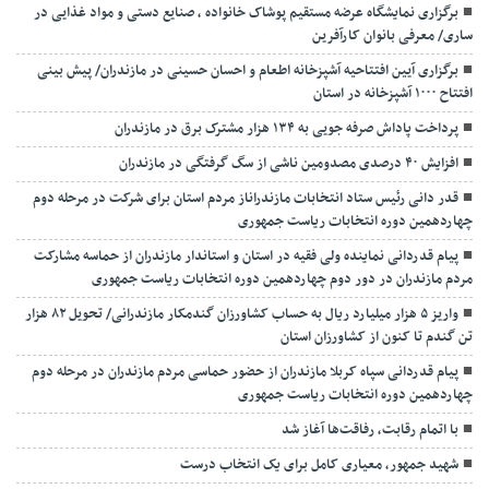
برگزاری نمایشگاه عرضه مستقیم پوشاک خانواده ، صنایع دستی و مواد غذایی در
ساری/ معرفی بانوان کارآفرین
برگزاری آیین افتتاحیه آشپزخانه اطعام و احسان حسینی در مازندران/ پیش بینی
افتتاح ۱۰۰۰ آشپزخانه در استان
پرداخت پاداش صرفه جویی به ۱۳۴ هزار مشترک برق در مازندران
افزایش ۴۰ درصدی مصدومین ناشی از سگ گرفتگی در مازندران
قدر دانی رئیس ستاد انتخابات مازندراناز مردم استان برای شرکت در مرحله دوم
چهاردهمین دوره انتخابات ریاست جمهوری
پیام قدردانی نماینده ولی فقیه در استان و استاندار مازندران از حماسه مشارکت
مردم مازندران در دور دوم چهاردهمین دوره انتخابات ریاست جمهوری
واریز ۵ هزار میلیارد ریال به حساب کشاورزان گندمکار مازندرانی/ تحویل ۸۲ هزار
تن گندم تا کنون از کشاورزان استان
پیام قدردانی سپاه کربلا مازندران از حضور حماسی مردم مازندران در مرحله دوم
چهاردهمین دوره انتخابات ریاست جمهوری
با اتمام رقابت، رفاقت‌ها آغاز شد
شهید جمهور، معیاری کامل برای یک انتخاب درست