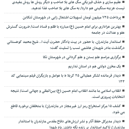
عقیم سازی و حذف فیزیکی سگ های بلا صاحب و دیگر روش ها روش مفیدی
نیست هزینه سنگینی هم دارد/ به سگ های بلا صاحب غذا ندهید.
پرداخت ۷۳۵ میلیون تومان تسهیلات اشتغال زایی در شهرستان تنکابن
بهترین عزاداری برای امام حسین (ع) مبارزه با ظلم و فساد است/ ضرورت گسترش
عفو و عدالت در جامعه
استاندار مازندران، با حضور در بیت یادگار حضرت آیت ا.. شیخ محمد کوهستانی
درگذشت مادر شهیدان هاشمی نسب را تسلیت گفت:
برگزاری مراسم علم بستن و علم گردانی در شهرستان نکا
یک مخزن دولتی هم در استان نداریم
دیدار فرمانده لشکر عملیاتی ۲۵ کربلا ” با عوامل و بازیگران فیلم سینمایی کد
۱۳۳
انقلاب اسلامی ما مانند انقلاب امام حسین (ع) بین‌المللی و جهانی است/ نتیجه
انتخابات پیروزی است.
کشف ۱۵ مرکز استخراج رمز ارز غیرمجاز در مازندران/ با متخلفان برخورد قاطع
می شود.
دیدار مدیرکل حفظ آثار و نشر ارزش‌های دفاع مقدس مازندران با استاندار
مازندران/ تاکید استاندار بر زنده نگه داشتن یاد شهدا