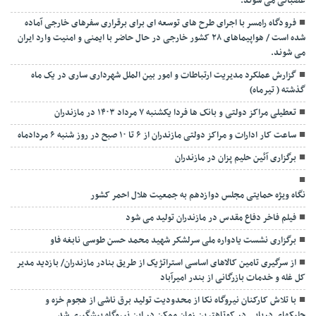
عصبانی می شوند.
فرودگاه رامسر با اجرای طرح های توسعه ای برای برقراری سفرهای خارجی آماده
شده است / هواپیماهای ۲۸ کشور خارجی در حال حاضر با ایمنی و امنیت وارد ایران
می شوند.
گزارش عملکرد مدیریت ارتباطات و امور بین الملل شهرداری ساری در یک ماه
گذشته ( تیرماه)
تعطیلی مراکز دولتی و بانک ها فردا یکشنبه ۷ مرداد ۱۴۰۳ در مازندران
ساعت کار ادارات و مراکز دولتی مازندران از ۶ تا ۱۰ صبح در روز شنبه ۶ مردادماه
برگزاری آئین حلیم پزان در مازندران
نگاه ویژه حمایتی مجلس دوازدهم به جمعیت هلال احمر کشور
فیلم فاخر دفاع مقدس در مازندران تولید می شود
برگزاری نشست یادواره ملی سرلشکر شهید محمد حسن طوسی نابغه فاو
از سرگیری تامین کالاهای اساسی استراتژیک از طریق بنادر مازندران/ بازدید مدیر
کل غله و خدمات بازرگانی از بندر امیرآباد
با تلاش کارکنان نیروگاه نکا از محدودیت تولید برق ناشی از هجوم خزه و
جلبکهای دریایی در کوتاهترین زمان ممکن در این نیروگاه پیشگیری شد.