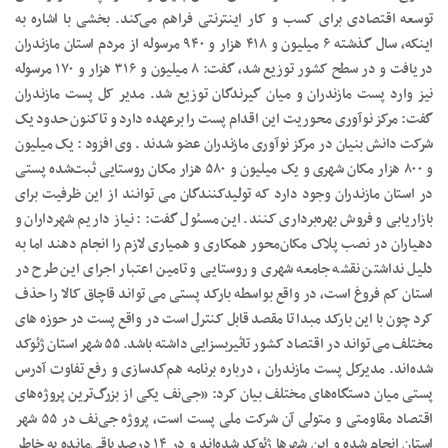
توسعه اقتصادی برای کسب و کار اینترنتی فراهم می‌کند. بخشی با اشاره به
اینکه، سال گذشته ۶ میلیون و ۴۱۸ هزار و ۹۴۰ مرسوله از مردم استان مازندران
دریافت و در سطح کشور توزیع شد، گفت: ۸ میلیون و ۳۱۶ هزار و ۱۷۰ مرسوله
نیز وارد پست مازندران و میان گیرندگان توزیع شد. مدیر کل پست مازندران
گفت: مرکز نوآوری محوریت این اقدام پست را برعهده دارد و تاکنون حدود یک
شرکت دانش بنیان در مرکز نوآوری مازندران عضو شدند . وی افزود : یک میلیون
و ۸۰۰ هزار مکان شهری و یک میلیون و ۵۸۰ هزار مکان روستایی ثبت‌شده پستی
در استان مازندران وجود دارد که تولیدکنندگان می توانند از این ظرفیت برای
بازاریابی و فروش بهره‌برداری کنند. این مسئول گفت: : نیاز داریم شهرداران و
دهیاران در نصب پلاک مکان‌محور همکاری و همیاری لازم را انجام دهند اما به
دلیل نداشتن نقشه جامعه شهری و روستایی و تامین اعتبار اجرای این طرح در
استان کم فروغ است، در واقع بواسطه بارکد پستی می تواند قاچاق کالا را حذف
کرد چون با این بارکد مبدا تا مقصد قابل کنترل است در واقع پست در حوزه های
مختلف می تواند در اقتصاد کشور تاثیربسزایی داشته باشد. ۵۵ شهر استان ژئوکد
شده‌اند. مدیرکل پست مازندران ، درباره برنامه هم‌کدسازی و رفع تفاوت آدرس
پستی میان دستگاه‌های مختلف بیان کرد: «جی‌نف یکی از بزرگ‌ترین پروژه‌های
اقتصاد مقاومتی و متولی آن شرکت ملی پست است، پروژه جی‌نف در ۵۵ شهر
استان انجام شده و این شهرها ژئوکد شد‌ه‌اند و در ۱۴ درصد باقی‌مانده به خاطر