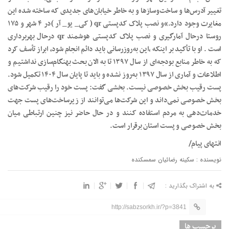
تغییر آدرس‌ها و ساخت‌وسازها و به خاطر خیابان‌های جدیدی که ساخته شده این
مغایرت وجود دارد.»و نصب پلاک کدپستی qr ( کی_ یو_ آر )در ۴ شهر و ۱۷۵
روستا درحال آمارگیری و نصب پلاک کدپستی هوشمند qr درحال بهربرداری
است . او با تأکید بر اینکه ،این به‌روزرسانی باید دائم انجام شود، ابراز تأسف کرد
که به‌ خاطر منابع بودجه‌ای از سال ۱۳۹۷ تا به الان بحث بهنگام‌سازی نداشتیم و
اطلاعات و آماری از سال ۱۳۹۷ به‌روز نشده و باید تا پایان سال ۱۴۰۴ تکمیل شود.
پست رقیب بخش خصوصی نیست. بخشی گفت: پست خود را رقیب شرکت‌های
بخش خصوصی نمی‌داند و این شرکت‌ها می‌توانند از زیرساخت‌های پست جهت
خدمات‌دهی به مردم استفاده کنند و در حال حاضر نیز چنین ارتباطی میان
بخش خصوصی و پست استان برقرار است.
انتهای پیام/
نویسنده : سکینه رضائیان سمسکنده
به اشتراک بگذارید :
http://sabzsorkh.ir/?p=3841
برچسب ها