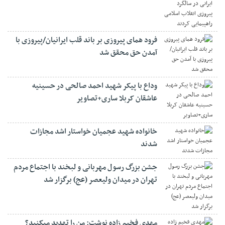
فرود همای پیروزی بر باند قلب ایرانیان/پیروزی با
آمدن حق محقق شد
وداع با پیکر شهید احمد صالحی‌ در حسینیه
عاشقان کربلا ساری+تصاویر
خانواده شهید عجمیان خواستار اشد مجازات
شدند
جشن بزرگ رسول مهربانی و لبخند با اجتماع مردم
تهران در میدان ولیعصر (عج) برگزار شد
مهدی فخیم زاده نوشت: من را تهدید میکنید؟