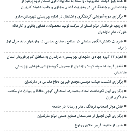
همه چیز دولت الکترونیک وابسته به مخابرات قوی است/ لزوم پرهیز از
چندصدایی و چندنگاهی در مدیریت فضای مجازی و جلب اعتماد کاربران
برگزاری دوره آموزشی گردشگری و اشتغال در اداره بهزیستی شهرستان ساری
بازدید فرماندار مرکز استان از شرکت تولید محصولات غذایی باقری و کارخانه
خوراک دام مازندران
ضرورت داشتن الگوی صنعتی در صنایع ، صنایع تبدیلی در مازندران باید حرف اول
را بزند.
اعزام ۲۲ گروه جهادی “شهدای بهزیستی” مازندران به مناطق کم برخوردار استان
تقدیر فرمانده سپاه کربلا مازندران از مسوول گروه جهادی شهدای بهزیستی
مازندران
برگزاری نشست هیئت موسس مجمع خیرین دفاع مقدس در مازندران
برگزاری آیین نکوداشت استاد محمدرضا اسحاقی گرجی حافظ و میراث دارِ مکتب
خنیاگری ایران
نقش موثر اصحاب فرهنگ ، هنر و رسانه در جامعه
برگزاری آئین تجلیل از هنرمندان صنایع دستی مرکز مازندران
عبور از خطوط قرمز اخلاق ممنوع