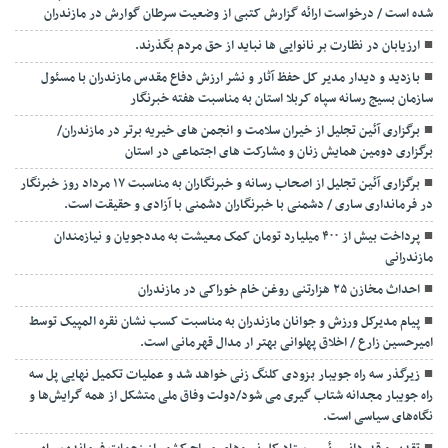
شده است / درخواست ارائه گزارش کتبی از وضعیت سرطان گوارش در مازندران
ارزیابان در نظارت بر نانوایی ها نباید از حق مردم بگذرند.
بازدید و دیدار مدیر کل حفظ آثار و نشر ارزش دفاع مقدس مازندران با مسئول
سازمان بسیج رسانه سپاه کربلا استان به مناسبت هفته خبرنگار
برگزاری آئین تجلیل از خیران سلامت و انجمن های خیریه برتر در مازندران/
برگزاری دومین همایش زنان و مشارکت های اجتماعی در استان
برگزاری آئین تجلیل از اصحاب رسانه و خبرنگاران به مناسبت ۱۷ مرداد روز خبرنگار
در فرمانداری ساری / دشمنی با خبرنگاران دشمنی با آزادی و حقیقت است.
پرداخت بیش از ۴۰۰ میلیارد تومان کمک معیشت به مددجویان و نیازمندان
مازندرانی
احداث مخازن ۲۵ هزارتنی روغن خام خوراکی در مازندران
پیام مدیرکل ورزش و جوانان مازندران به مناسبت کسب نشان نقره المپیک توسط
امیرحسین زارع / اخلاق پهلوانی بهتر ار مدال قهرمانی است.
زیرگذر سه راه جویبار بزودی کلنگ زنی خواهد شد و عملیات تکمیل نهایی پل سه
راه جویبار مجدانه شتاب گیری می شود/دولت وفاق ملی متشکل از همه گرایش‌ها و
نگاه‌های سیاسی است.