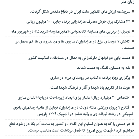
زبان هنر
سرچشمه ارزش‌های انقلابی ملت ایران در دفاع مقدس شکل گرفت.
۴۲ مشترک برق خوش مصرف مازندرانی برنده جایزه ۱۰۰ میلیون ریالی
تجلیل از برترین های مسابقه کتابخوانی «مدیرمدرسه شریعت» در شهریور ماه
کاهش ۷ درصدی نزاع در مازندران / ساروی ها و میاندرود ی ها کم تحمل تر
هستند‌ .
دست یابی دو نونهال مازندرانی به مدال در مسابقات اسکیت کشور
قلم به دستان، تفنگ به دست شدند
برگزاری ویژه برنامه “کتاب در روستای من” در ساری
عزت ما از تکریم یاد شهدا و آثار و فرهنگ شهدا است.
اختصاص ۲۰ میلیارد ریال اعتبار برای ایجاد زیرساخت دریاچه الندان ساری
افتتاح ۹ پروژه ورزشی هفته دولت در مازندران/ تجلیل از هانیه رستمیان بانوی
المپیکی در رشته تیراندازی و رتبه ششم در المپیک ۲۰۲۴ پاربس
هر دستی را که به عنوان تسلیم این انقلاب و کشور به سمت آمريکا دراز شود قطع
خواهیم کرد / قیمت برنج امروز که فصل برداشت است مناسب نیست.