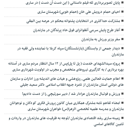
پایان تصویربرداری تله فیلم داستانی ( این دست آن دست ) در ساری
احیای حمام درویش علی خان (حمام خویی) شهرستان ساری
مشارکت حداکثری در انتخابات پشتوانه محکم در عرصه بین المللی
آغاز طرح پایش سرمی آنفلوانزای فوق حاد پرندگان در مازندران
سفر وزیر ورزش به مازندران
دیدار جمعی از وابستگان (بازنشستگان) سپاه کربلا با نماینده ولی فقیه در
مازندران
پروژه سیدالشهدای خدمت ( پل تا پل)پس از ۱۲ سال انتظار مردم ساری در آستانه
بهره برداری / به کارگیری نیروهای متخصص و مجرب در اولویت شهرداری ساری
اعلام حمایت فعالین علمی_پژوهشی و هیات های اندیشه ورز ادارات و سازمان
های دولتی استان مازندران از نامزد جبهه انقلاب اسلامی دکتر سعید جلیلی
ورزش و فوتبال مازندران عزادار شد / دبیر سورتیچی را از دست دادیم!
امضاء تفاهم نامه مشترک همکاری میان کانون پرورش فکری کودکان و نوجوانان
مازندران و مدرسه علمیه تخصصی الزهرا(س) خواهران شهرستان ساری
زمینه سازی رشد اقتصادی مازندران /توجه به ظرفیت های مازندران در واردات و
تامین کالاهای اساسی