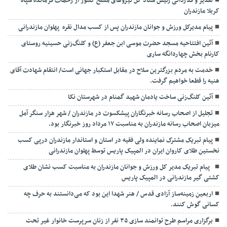
تقدیر و قدردانی رئیس ستاد کل نیرو‌های مسلح کشور از زحمات فرمانده سپاه
کربلا مازندران
پیام مدیرکل ورزش و جوانان مازندران پس از کسب مدال نقره پهلوان مازندرانی
آئین افتتاحیه مسجد حضرت موسی ابن جعفر (ع) و کلنگ‌زنی حسینیه روستای
کارنام بخش چهاردانگه ساری
خدمت به مردم بزرگترین سلاح در مقابل استکبار جهانی است/ انتقام شهادت آقای
هنیه را قطعا خواهیم گرفت.
آئین کلنگ‌زنی ساخت یادمان شهید گمنام در شهرستان نکا
تجلیل از اصحاب رسانه خبرنگاران پیشکسوت در مازندران / شهر هزار سنگر آمل
میزبان اصحاب رسانه مازندران به مناسبت ۱۷ مرداد روز خبرنگار بود.
پیام تبریک مشترک نماینده ولی فقیه در استان و استاندار مازندران درپی کسب
نخستین طلای کاروان ایران در المپیک پاریس توسط پهلوان مازندرانی
‍ ‍ پیام تبریک مدیر کل ورزش و جوانان مازندران به مناسبت کسب نشان طلای
کشتی گیر مازندرانی در المپیک پاریس
اربعین زمینه‌ساز آزادی قدس / هنر شهدا این بود که می‌دانستند به حرف چه
کسانی گوش کنند.
برگزاری مراسم طرح توانمند سازی ۳۵ نفر از زنان سرپرست خانوار غیر تحت