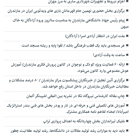
اعزام نیروها و تجهیزات شهرداری ساری به مرز مهران
برگزاری بخش حضوری نهمین جام قهرمانان بازی های ویدئویی ایران در مازندران
پیام رئیس جهاد دانشگاهی مازندران به مناسبت سالروز ورود آزادگان به خاک
میهن
ملت ایران در انتظار آزادی اسرا ( آزادگان)
هر مسجدی باید یک قطب فرهنگی باشد / تقوا پایه و ریشه مسجد است
ساعت به وقت آزادی!
ارائه ۶۰ فعالیت ویژه کودک و نوجوان در کانون پرورش فکری مازندران/ آموزش
هوش مصنوعی وارد کانون می‌شود.
برگزاری آئین تجلیل از خبرنگاران پیشکسوت مرکز مازندران / ۸۰ درصد مشکلات و
مطالبات خبرنگاران مازندران در داخل استان رفع خواهد شد.
چاپ مقاله کارشناس نيروگاه نكا در نشریه بین المللی اشپینگر آلمان
آموزش های تکمیلی فنی و حرفه ای در تار و پودر بخش های فنی بندر استراتژیک
امیرآباد/ امضاء تفاهم نامه همکاری مشترک
شلیک تیراندازان بخش چهاردانگه به اهداف پروازی تراپ
باید دید به موازات رشد تولید مقالات در دانشگاه‌ها، رشد تولید عقلانیت چطور