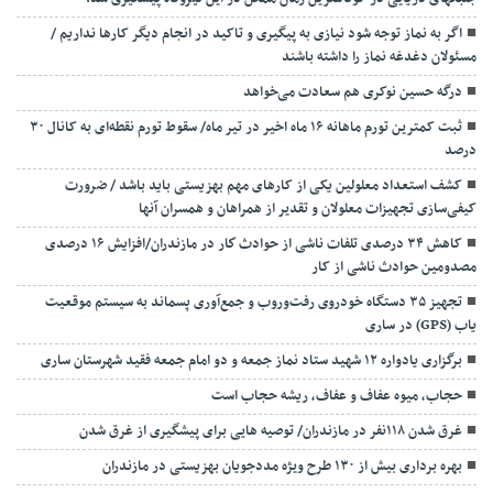
اگر به نماز توجه شود نیازی به پیگیری و تاکید در انجام دیگر کارها نداریم /
مسئولان دغدغه نماز را داشته باشند
درگه حسین نوکری هم سعادت می‌خواهد
ثبت کمترین تورم ماهانه ۱۶ ماه اخیر در تیر ماه/ سقوط تورم نقطه‌ای به کانال ۳۰
درصد
کشف استعداد معلولین یکی از کارهای مهم بهزیستی باید باشد / ضرورت
کیفی‌سازی تجهیزات معلولان و تقدیر از همراهان و همسران آنها
کاهش ۳۴ درصدی تلفات ناشی از حوادث كار در مازندران/افزایش ۱۶ درصدی
مصدومین حوادث ناشی از کار
تجهیز ۳۵ دستگاه خودروی رفت‌وروب و جمع‌آوری پسماند به سیستم موقعیت
یاب (GPS) در ساری
برگزاری یادواره ۱۲ شهید ستاد نماز جمعه و دو امام جمعه فقید شهرستان ساری
حجاب، میوه عفاف و عفاف، ریشه حجاب است
غرق شدن ۱۱۸نفر در مازندران/ توصيه هايی برای پيشگيری از غرق شدن
بهره برداری بیش از ۱۳۰ طرح ویژه مددجویان بهزیستی در مازندران