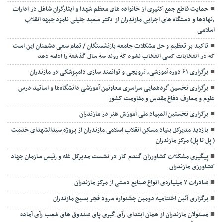
حمایت قاطع جمع کثیری از خانواده های معظم شهدا و ایثارگران شاغل در ادارات
،نهادها و دستگاه های اجرایی مازندران از دکتر سعید جلیلی نامزد جبهه انقلاب
اسلامی
تاکید بر تعظیم و حل مشکلات جامعه بازنشستگان / تمام سعی دشمنان این است
که در انتخابات کسی انتخاب نشود که روند سه سال گذشته را ادامه دهد
برگزاری ۶۱ دوره آموزشی، ترویجی و توانمند سازی دامپزشکی در مازندران
برگزاری نخسین گردهمایی سراسری معاونین آموزشی دانشگاه‌ها و اساتید درس
علوم و معارف دفاع مقدس و مقاومت کشور
برگزاری نخستین المپیاد ملی آموزش هنر در مازندران
بازدید مدیرکل بنیاد مسکن انقلاب اسلامی مازندران از پروژه سیدالشهدای خدمت
( پل تا پل) مرکز مازندران
پیگیری مشکلات کشاورزان گندم کار در نشست مدیرکل غله و رئیس سازمان جهاد
کشاورزی مازندران
صادرات ۷ میلیاردی انواع صنایع دستی از مرکز مازندران
برگزاری آئین اختتامیه دومین جشنواره سرود فجر بسیج مازندران
مسئولان مازندران از همان ابتدای رآی گیری پای صندوق های شعب رآی آماده