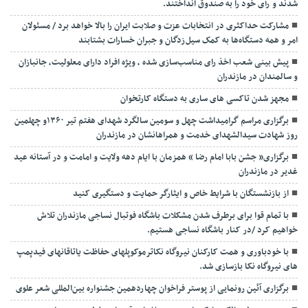
شدند و رآی خود را به صندوق انداختند.
مشارکت حداکثری در انتخابات عزت و صلابت ایران را بالا خواهد برد / مسئولان
امر و همه دستگاه‌ها به کمک سیل‌زدگان و جبران خسارات بشتابند
پیش بینی شعب اخذ رای مناسب‌سازی شده ، ویژه افراد دارای معلولیت، جانبازان
و سالمندان در مازندران
مجهز شدن تاکسی های ساری به دستگاه کارتخوان
برگزاری مراسم گرامیداشت چهل و سومین سالگرد شهدای هفتم تیر ۱۳۶۰و چهلمین
روز شهادت سیدالشهدای خدمت و همراهانشان در مازندران
برگزاری« جشن بابا امام رضا » همزمان با ایام دهه ولایت و امامت و در آستانه عید
غدیر در مازندران
از بازنشستگان با شرایط خاص و ایثارگر حمایت و دستگیری کنید
با تمام قوا برای برطرف شدن مشکلات باشگاه فوتبال نساجی مازندران تلاش
خواهیم کرد /در کنار باشگاه نساجی هستیم.
با خودباوری و همت کارکنان نیروگاه نکاترموکوپلهای حفاظت یاتاقانهای فیدپمپ
های نیروگاه نکا بازسازی شد.
برگزاری آئین رونمایی از پوستر فراخوان چهاردهمین جشنواره بین‌المللی شعر علوی