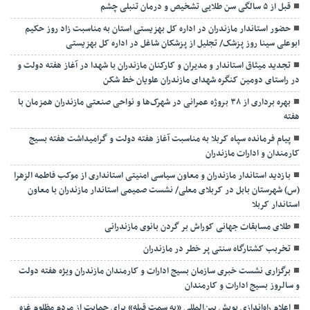
قبل از ۵ سالگی سن طلایی تشخیص و درمان تنبلی چشم
حضور استاندار مازندران در اداره کل بهزیستی استان به مناسبت زاد روز حکیم
ابوعلی سینا روز پزشک/ تجلیل از پزشکان شاغل در اداره کل بهزیستی
تجدید میثاق استاندار و مدیران و کارکنان مازندران با شهدا در آغاز هفته دولت و
در راستای دومین کنگره شهدای مازندران علویان خط شکن
بهره برداری از ۳۸ بروژه عمرانی در شهرک‌ها و نواحی صنعتی مازندران همزمان با
هفته
پیام فرمانده سپاه کربلا به مناسبت آغاز هفته دولت و گرامیداشت هفته بسیج
کارمندان و ادارات مازندران
بازدید استاندار مازندران و معاون سیاسی امنیتی استانداری از موکب فاطمه الزهرا
(س) شهرستان بابل در کربلای معلی/ نشست صمیمی استاندار مازندران با معاون
استاندار کربلا
طلای مسابقات جهانی کوراش بر گردن بانوی مازندرانی
تخربب کشتارگاه سنتی پر خطر در مازندران
برگزاری نشست خبری سازمان بسیج ادارات و کارمندان مازندران ویژه هفته دولت
و سالروز بسیج ادارات و کارمندان
اعلام راه‌اندازی پویش بین‌المللی «به سمت قبله» برای حمایت از مردم مظلوم غزه