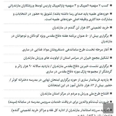
کسب ۷ سهمیه المپیک و ۳ سهمیه پارالمپیک پاریس توسط ورزشکاران مازندرانی
حوزه‌های علمیه باید صدای رسا داشته باشد/ تشویق به حضور در انتخابات و
مشارکت حداکثری وظیفه اصلی حوزه‌های علمیه است.
خرید تضمینی ۵۳ هزار تن گندم در مازندران
برگزاری بیش از ۵۰ عنوان برنامه هفته دفاع مقدس ویژه کودکان و نوجوانان در
مازندران
آغاز مرحله نخست طرح ساماندهی دستفروشان مواد غذایی در ساری
تشکیل مجمع خیران در سراسر استان از اولویت های ورزش مازندران
برگزاری نشست خیرین دفاع مقدس مازندران / بازدید سالانه ۹۰ هزار زائر و
گردشگر از مجموعه پارک موزه دفاع مقدس در ساری
بازدید فرماندار ساری از حوزه برگزاری امتحان نهایی در مدرسه دخترانه کوثر /
حضور بیش از ۸۲ هزار دانش آموز در این امتحانات
افتتاح طرح ملی ورزش و مردم در مرکز استان مازندران
ضرورت ثبت‌نام والدین برای دریافت خدمات سرویس مدرسه در سامانه (سپند)
بازدید سرزده استاندار مازندران از اداره کل غله و مراکز خرید تضمینی گندم/
ضایعات نان را کاهش دهیم.