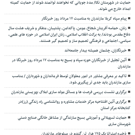
حمایت در شهرستان نکا/ مدد جویانی که نخواهند توانمند شوند از حمایت کمیته
امداد خارج می شوند.
پیام سپاه کربلا مازندران به مناسبت ۱۷ مرداد روز خبرنگار
زنان، حماسه آفرینان شجاع، مومن، پاکدامن، پشتیبان، متفکر و شریف هشت سال
دفاع مقدس بودند/ به برکت انقلاب اسلامی، زنان ایران اسلامی در حوزه های علمی،
سیاسی، اجتماعی و فرهنگی تصمیم ساز و تصمیم گیر هستند.
خبرنگاران، چشمان همیشه بیدار جامعه‌اند
آئین تجلیل از خبرنگاران حوزه سپاه و بسیج به مناسبت ۱۷ مرداد روز خبرنگا در
مازندران
تاکید بر معرفی مشاور در امور معلولان توسط فرمانداران و شهرداران / مناسب
سازی مازندران باید جدی تر پیگیری شود.
برگزاری نشست بررسی فرصت ها و مسائل مولد سازی املاک بهزیستی مازندران
برگزاری آئین افتتاحیه مرکز خدمات مشاوره و روانشناسی راه زندگی (رز)در
کتابخانه مرکز استان
حمایت تسهیلاتی و آموزشی بسیج سازندگی از مشاغل خانگی صنایع دستی
شهرستان ساری
ذخیره استراتژیک ۱۷۵ هزار تن گندم در سیلوهای مازندران