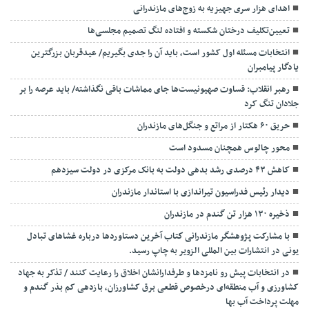
اهدای هزار سری جهیزیه به زوج‌های مازندرانی
تعیین‌تکلیف درختان شکسته و افتاده لنگ تصمیم مجلسی‌ها
انتخابات مسئله اول کشور است، باید آن را جدی بگیریم/ عیدقربان بزرگترین
یادگار پیامبران
رهبر انقلاب: قساوت صهیونیست‌ها جای مماشات باقی نگذاشته/ باید عرصه را بر
جلادان تنگ کرد
حریق ۶۰ هکتار از مراتع و جنگل‌های مازندران
محور چالوس همچنان مسدود است
کاهش ۴۳ درصدی رشد بدهی دولت به بانک مرکزی در دولت سیزدهم
دیدار رئیس فدراسیون تیراندازی با استاندار مازندران
ذخیره ۱۳۰ هزار تن گندم در مازندران
با مشارکت پژوهشگر مازندرانی كتاب آخرین دستاوردها درباره غشاهای تبادل
یونی در انتشارات بین المللی الزویر به چاپ رسید.
در انتخابات پیش رو نامزدها و طرفدارانشان اخلاق را رعایت کنند / تذکر به جهاد
کشاورزی و آب منطقه‌ای درخصوص قطعی برق کشاورزان، بازدهی کم بذر گندم و
مهلت پرداخت آب بها