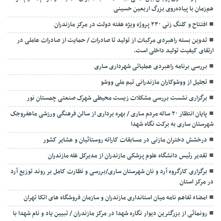
هم‌زمان با پیاده‌روی بزرگ اربعین حسینی
افتتاح و کلنگ زنی ۲۳۰ پروژه ویژه هفته دولت در مرکز مازندران
تدوین بسته راهبردی مرکبات از تولید تا صادرات / حمایت از صادرات عاملی در
ارتقای کیفیت تولید داخلی است.
بررسی برنامه راهبردی عملیاتی شهرداری ساری
تجلیل از ووشوکاران مازندرانی تیم ملی ووشو
برگزاری نشست بررسی مشکلات زیست محیطی شهرک صنعتی چمستان نور
پایان انتظار ۲۰ ساله مردم ساری / بهره برداری از سالن فرهنگی ورزشی ماهفروجک
شهرستان ساری به برکت نگاه شهدا
درخشش دختران مازنی در مسابقات کاراته روستائیان و عشایر کشور
تقدیر رئیس دانشگاه علوم پزشکی مازندران از مدیرکل غله مازندران
برگزاری کارگروه آرد و نان شهرستان ساری/بررسی و نظارت کامل بر روند توزیع آرد
در مرکز استان
امضاء تفاهم نامه میان استانداری مازندران و سازمان فروشگاه های اتکا تهران
رونمائی از بزرگترین دیوار نگاره شهدا در مرکز مازندران / تبیین یاد و نام شهدا با