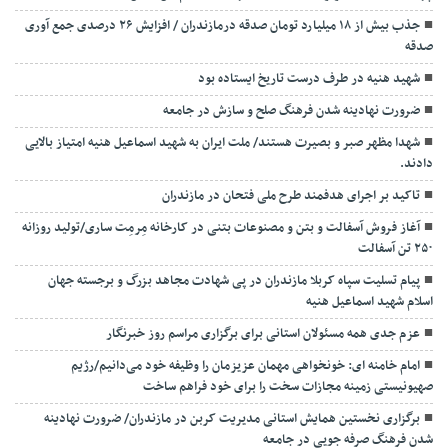
جذب بیش از ۱۸ میلیارد تومان صدقه درمازندران / افزایش ۲۶ درصدی جمع آوری
صدقه
شهید هنیه در طرف درست تاریخ ایستاده بود
ضرورت نهادینه شدن فرهنگ صلح و سازش در جامعه
شهدا مظهر صبر و بصیرت هستند/ ملت ایران به شهید اسماعیل هنیه امتیاز بالایی
دادند.
تاکید بر اجرای هدفمند طرح ملی فتحان در مازندران
آغاز فروش آسفالت و بتن و مصنوعات بتنی در کارخانه مِرمِت ساری/تولید روزانه
۲۵۰ تن آسفالت
پیام تسلیت سپاه کربلا مازندران در پی شهادت مجاهد بزرگ و برجسته جهان
اسلام شهید اسماعیل هنیه
عزم جدی همه مسئولان استانی برای برگزاری مراسم روز خبرنگار
امام خامنه ای: خونخواهی مهمان عزیزمان را وظیفه خود می‌دانیم/رژیم
صهیونیستی زمینه مجازات سخت را برای خود فراهم ساخت
برگزاری نخستین همایش استانی مدیریت کربن در مازندران/ ضرورت نهادینه
شدن فرهنگ صرفه جویی در جامعه