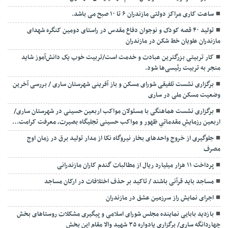
ساعت کاری مراکز دولتی مازندران ۶ تا ۱۰ صبح می باشد.
تولید ۴۰ قصه کودک و نوجوان دفاع مقدس در راستای دومین کنگره شهدای
مازندران علویان خط شکن در مازندران
کار تربیتی بزرگترین عبادت و خدمت است/تربیت خوب یک دانش‌آموز شاید
منجر به تربیت رئیسی‌ها شود.
برگزاری ‌نشست تلفیقی شورای مسکن و باز آفرینی شهرستان ساری / بررسی آخرین
وضعیت مسکن ملی در ساری
برگزاری نشست هماهنگی با مسئولان مواکب اربعین حسینی در شهرستان ساری/
اربعین رزمایشِ مقدماتیِ ظهور و مواکب حسینی تجلیگاه بصیرت، معرفت کرامت…
جلوگیری از خروج واحدهای بخار نیروگاه نکا از مدار تولید برق در زمان اوج
مصرف
پرداخت ۱۱ هزار میلیارد ریال از مطالبات گندم کاران مازندرانی
مساجد باید قرآنی باشند / تاکید بر حذف اختلافات در ارکان مساجد
اجرای نمایش راز سرزمین عشق در مازندران
بازدید بابایی نماینده مجلس شورای اسلامی و پیگیری مشکلات روستاهای بخش
چهاردانگه ساری/ برگزاری یادواره ۳۵ شهید والا مقام این بخش