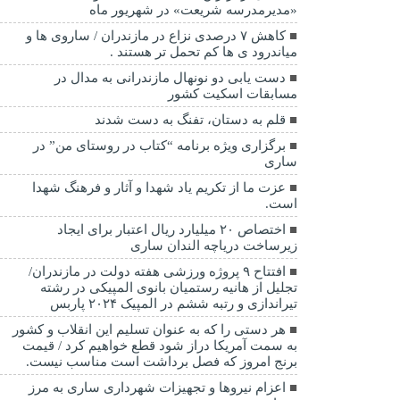
«مدیرمدرسه شریعت» در شهریور ماه
کاهش ۷ درصدی نزاع در مازندران / ساروی ها و
میاندرود ی ها کم تحمل تر هستند‌ .
دست یابی دو نونهال مازندرانی به مدال در
مسابقات اسکیت کشور
قلم به دستان، تفنگ به دست شدند
برگزاری ویژه برنامه “کتاب در روستای من” در
ساری
عزت ما از تکریم یاد شهدا و آثار و فرهنگ شهدا
است.
اختصاص ۲۰ میلیارد ریال اعتبار برای ایجاد
زیرساخت دریاچه الندان ساری
افتتاح ۹ پروژه ورزشی هفته دولت در مازندران/
تجلیل از هانیه رستمیان بانوی المپیکی در رشته
تیراندازی و رتبه ششم در المپیک ۲۰۲۴ پاربس
هر دستی را که به عنوان تسلیم این انقلاب و کشور
به سمت آمريکا دراز شود قطع خواهیم کرد / قیمت
برنج امروز که فصل برداشت است مناسب نیست.
اعزام نیروها و تجهیزات شهرداری ساری به مرز