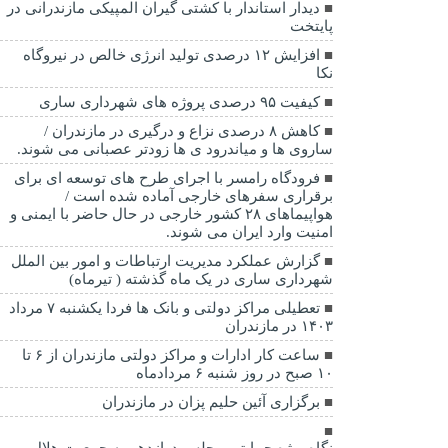
دیدار استاندار با کشتی گیران المپیکی مازندرانی در
پایتخت
افزایش ۱۲ درصدی تولید انرژی خالص در نیروگاه
نکا
کیفیت ۹۵ درصدی پروژه های شهرداری ساری
کاهش ۸ درصدی نزاع و درگیری در مازندران /
ساروی ها و میاندرود ی ها زودتر عصبانی می شوند.
فرودگاه رامسر با اجرای طرح های توسعه ای برای
برقراری سفرهای خارجی آماده شده است /
هواپیماهای ۲۸ کشور خارجی در حال حاضر با ایمنی و
امنیت وارد ایران می شوند.
گزارش عملکرد مدیریت ارتباطات و امور بین الملل
شهرداری ساری در یک ماه گذشته ( تیرماه)
تعطیلی مراکز دولتی و بانک ها فردا یکشنبه ۷ مرداد
۱۴۰۳ در مازندران
ساعت کار ادارات و مراکز دولتی مازندران از ۶ تا
۱۰ صبح در روز شنبه ۶ مردادماه
برگزاری آئین حلیم پزان در مازندران
نگاه ویژه حمایتی مجلس دوازدهم به جمعیت هلال