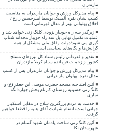
مازندران
پیام مدیرکل ورزش و جوانان مازندران به مناسبت
کسب نشان نقره المپیک توسط امیرحسین زارع /
اخلاق پهلوانی بهتر ار مدال قهرمانی است.
زیرگذر سه راه جویبار بزودی کلنگ زنی خواهد شد و
عملیات تکمیل نهایی پل سه راه جویبار مجدانه شتاب
گیری می شود/دولت وفاق ملی متشکل از همه
گرایش‌ها و نگاه‌های سیاسی است.
تقدیر و قدردانی رئیس ستاد کل نیرو‌های مسلح
کشور از زحمات فرمانده سپاه کربلا مازندران
پیام مدیرکل ورزش و جوانان مازندران پس از کسب
مدال نقره پهلوان مازندرانی
آئین افتتاحیه مسجد حضرت موسی ابن جعفر (ع) و
کلنگ‌زنی حسینیه روستای کارنام بخش چهاردانگه
ساری
خدمت به مردم بزرگترین سلاح در مقابل استکبار
جهانی است/ انتقام شهادت آقای هنیه را قطعا خواهیم
گرفت.
آئین کلنگ‌زنی ساخت یادمان شهید گمنام در
شهرستان نکا