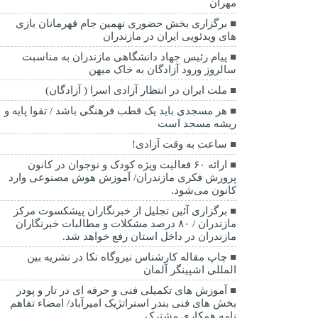
مهران
برگزاری بخش حضوری نهمین جام قهرمانان بازی
های ویدئویی ایران در مازندران
پیام رئیس جهاد دانشگاهی مازندران به مناسبت
سالروز ورود آزادگان به خاک میهن
ملت ایران در انتظار آزادی اسرا ( آزادگان)
هر مسجدی باید یک قطب فرهنگی باشد / تقوا پایه و
ریشه مسجد است
ساعت به وقت آزادی!
ارائه ۶۰ فعالیت ویژه کودک و نوجوان در کانون
پرورش فکری مازندران/ آموزش هوش مصنوعی وارد
کانون می‌شود.
برگزاری آئین تجلیل از خبرنگاران پیشکسوت مرکز
مازندران / ۸۰ درصد مشکلات و مطالبات خبرنگاران
مازندران در داخل استان رفع خواهد شد.
چاپ مقاله کارشناس نيروگاه نكا در نشریه بین
المللی اشپینگر آلمان
آموزش های تکمیلی فنی و حرفه ای در تار و پودر
بخش های فنی بندر استراتژیک امیرآباد/ امضاء تفاهم
نامه همکاری مشترک