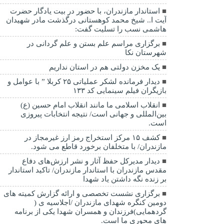
استاندار مازندران، با حضور در بیت یادگار حضرت
آیت ا.. شیخ محمد کوهستانی درگذشت مادر شهیدان
هاشمی نسب را تسلیت گفت:
برگزاری مراسم علم بستن و علم گردانی در
شهرستان نکا
یک مخزن دولتی هم در استان نداریم
دیدار فرمانده لشکر عملیاتی ۲۵ کربلا ” با عوامل و
بازیگران فیلم سینمایی کد ۱۳۳
انقلاب اسلامی ما مانند انقلاب امام حسین (ع)
بین‌المللی و جهانی است/ نتیجه انتخابات پیروزی
است.
کشف ۱۵ مرکز استخراج رمز ارز غیرمجاز در
مازندران/ با متخلفان برخورد قاطع می شود.
دیدار مدیرکل حفظ آثار و نشر ارزش‌های دفاع
مقدس مازندران با استاندار مازندران/ تاکید استاندار
بر زنده نگه داشتن یاد شهدا
برگزاری نشست تخصصی و ارائه گزارش کمیته های
دومین کنگره شهدای مازندران /اجلاسیه ی (
گردهمایی)فرزندان و همسران شهدا یکی از برنامه
های محوری ما است.