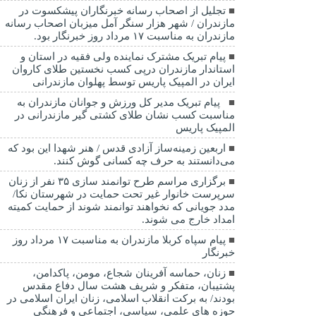
تجلیل از اصحاب رسانه خبرنگاران پیشکسوت در
مازندران / شهر هزار سنگر آمل میزبان اصحاب رسانه
مازندران به مناسبت ۱۷ مرداد روز خبرنگار بود.
پیام تبریک مشترک نماینده ولی فقیه در استان و
استاندار مازندران درپی کسب نخستین طلای کاروان
ایران در المپیک پاریس توسط پهلوان مازندرانی
‍ ‍ پیام تبریک مدیر کل ورزش و جوانان مازندران به
مناسبت کسب نشان طلای کشتی گیر مازندرانی در
المپیک پاریس
اربعین زمینه‌ساز آزادی قدس / هنر شهدا این بود که
می‌دانستند به حرف چه کسانی گوش کنند.
برگزاری مراسم طرح توانمند سازی ۳۵ نفر از زنان
سرپرست خانوار غیر تحت حمایت در شهرستان نکا/
مدد جویانی که نخواهند توانمند شوند از حمایت کمیته
امداد خارج می شوند.
پیام سپاه کربلا مازندران به مناسبت ۱۷ مرداد روز
خبرنگار
زنان، حماسه آفرینان شجاع، مومن، پاکدامن،
پشتیبان، متفکر و شریف هشت سال دفاع مقدس
بودند/ به برکت انقلاب اسلامی، زنان ایران اسلامی در
حوزه های علمی، سیاسی، اجتماعی و فرهنگی