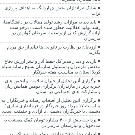
شلیک تیراندازان بخش چهاردانگه به اهداف پروازی
تراپ
باید دید به موازات رشد تولید مقالات در دانشگاه‌ها،
رشد تولید عقلانیت چطور شده است / درخواست
ارائه گزارش کتبی از وضعیت سرطان گوارش در
مازندران
ارزیابان در نظارت بر نانوایی ها نباید از حق مردم
بگذرند.
بازدید و دیدار مدیر کل حفظ آثار و نشر ارزش دفاع
مقدس مازندران با مسئول سازمان بسیج رسانه سپاه
کربلا استان به مناسبت هفته خبرنگار
برگزاری آئین تجلیل از خیران سلامت و انجمن های
خیریه برتر در مازندران/ برگزاری دومین همایش زنان
و مشارکت های اجتماعی در استان
برگزاری آئین تجلیل از اصحاب رسانه و خبرنگاران به
مناسبت ۱۷ مرداد روز خبرنگار در فرمانداری ساری /
دشمنی با خبرنگاران دشمنی با آزادی و حقیقت است.
پرداخت بیش از ۴۰۰ میلیارد تومان کمک معیشت به
مددجویان و نیازمندان مازندرانی
احداث مخازن ۲۵ هزارتنی روغن خام خوراکی در