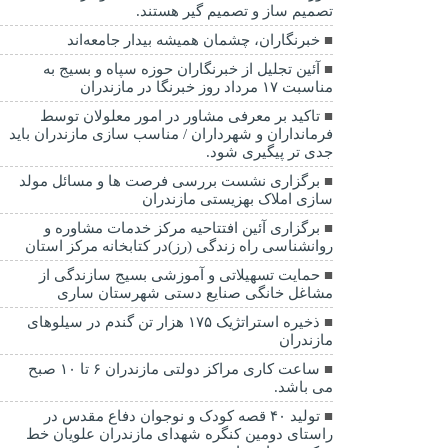
تصمیم ساز و تصمیم گیر هستند.
خبرنگاران، چشمان همیشه بیدار جامعه‌اند
آئین تجلیل از خبرنگاران حوزه سپاه و بسیج به
مناسبت ۱۷ مرداد روز خبرنگا در مازندران
تاکید بر معرفی مشاور در امور معلولان توسط
فرمانداران و شهرداران / مناسب سازی مازندران باید
جدی تر پیگیری شود.
برگزاری نشست بررسی فرصت ها و مسائل مولد
سازی املاک بهزیستی مازندران
برگزاری آئین افتتاحیه مرکز خدمات مشاوره و
روانشناسی راه زندگی (رز)در کتابخانه مرکز استان
حمایت تسهیلاتی و آموزشی بسیج سازندگی از
مشاغل خانگی صنایع دستی شهرستان ساری
ذخیره استراتژیک ۱۷۵ هزار تن گندم در سیلوهای
مازندران
ساعت کاری مراکز دولتی مازندران ۶ تا ۱۰ صبح
می باشد.
تولید ۴۰ قصه کودک و نوجوان دفاع مقدس در
راستای دومین کنگره شهدای مازندران علویان خط