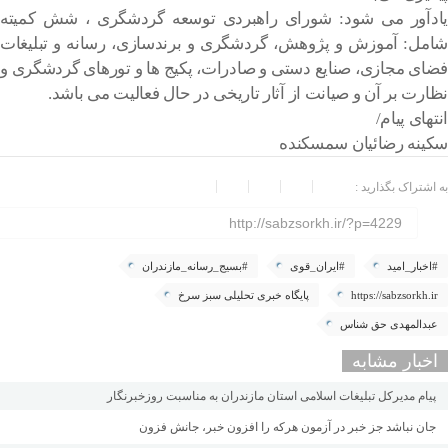
یادآور می شود: شورای راهبردی توسعه گردشگری ، شش کمیته
شامل: آموزش و پژوهش، گردشگری و برندسازی، رسانه و تبلیغات
فضای مجازی، صنایع دستی و صادرات، پکیج ها و تورهای گردشگری و
نظارت بر آن و صیانت از آثار تاریخی در حال فعالیت می باشد.
انتهای پیام/
سکینه رضائیان سمسکنده
به اشتراک بگذارید :
http://sabzsorkh.ir/?p=4229
#اخبار_امید
#ایران_قوی
#بسیج_رسانه_مازندران
https://sabzsorkh.ir
پایگاه خبری تحلیلی سبز سرخ
عبدالمهدی حق شناس
اخبار مشابه
پیام مدیرکل تبلیغات اسلامی استان مازندران به مناسبت روزخبرنگار
جان نباشد جز خبر در آزمون هرکه را افزون خبر، جانش فزون