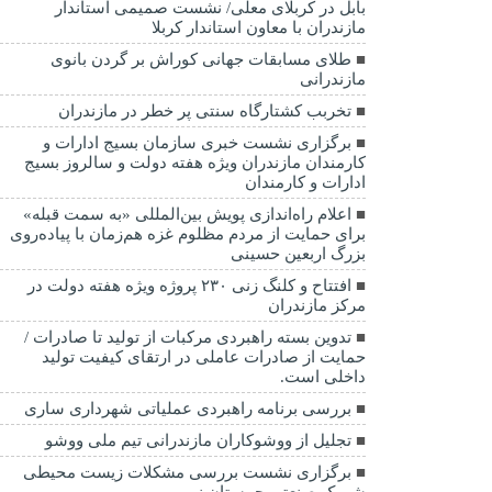
بابل در کربلای معلی/ نشست صمیمی استاندار
مازندران با معاون استاندار کربلا
طلای مسابقات جهانی کوراش بر گردن بانوی
مازندرانی
تخربب کشتارگاه سنتی پر خطر در مازندران
برگزاری نشست خبری سازمان بسیج ادارات و
کارمندان مازندران ویژه هفته دولت و سالروز بسیج
ادارات و کارمندان
اعلام راه‌اندازی پویش بین‌المللی «به سمت قبله»
برای حمایت از مردم مظلوم غزه هم‌زمان با پیاده‌روی
بزرگ اربعین حسینی
افتتاح و کلنگ زنی ۲۳۰ پروژه ویژه هفته دولت در
مرکز مازندران
تدوین بسته راهبردی مرکبات از تولید تا صادرات /
حمایت از صادرات عاملی در ارتقای کیفیت تولید
داخلی است.
بررسی برنامه راهبردی عملیاتی شهرداری ساری
تجلیل از ووشوکاران مازندرانی تیم ملی ووشو
برگزاری نشست بررسی مشکلات زیست محیطی
شهرک صنعتی چمستان نور