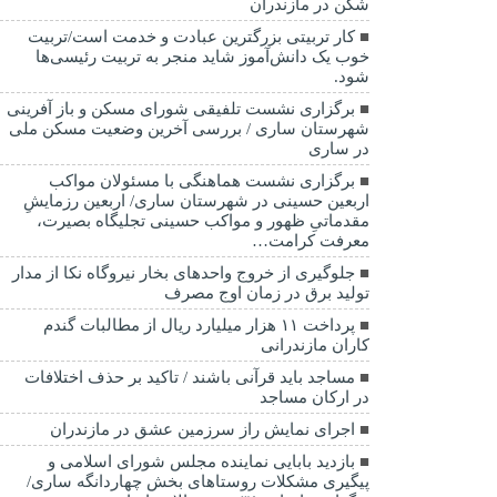
شکن در مازندران
کار تربیتی بزرگترین عبادت و خدمت است/تربیت
خوب یک دانش‌آموز شاید منجر به تربیت رئیسی‌ها
شود.
برگزاری ‌نشست تلفیقی شورای مسکن و باز آفرینی
شهرستان ساری / بررسی آخرین وضعیت مسکن ملی
در ساری
برگزاری نشست هماهنگی با مسئولان مواکب
اربعین حسینی در شهرستان ساری/ اربعین رزمایشِ
مقدماتیِ ظهور و مواکب حسینی تجلیگاه بصیرت،
معرفت کرامت…
جلوگیری از خروج واحدهای بخار نیروگاه نکا از مدار
تولید برق در زمان اوج مصرف
پرداخت ۱۱ هزار میلیارد ریال از مطالبات گندم
کاران مازندرانی
مساجد باید قرآنی باشند / تاکید بر حذف اختلافات
در ارکان مساجد
اجرای نمایش راز سرزمین عشق در مازندران
بازدید بابایی نماینده مجلس شورای اسلامی و
پیگیری مشکلات روستاهای بخش چهاردانگه ساری/