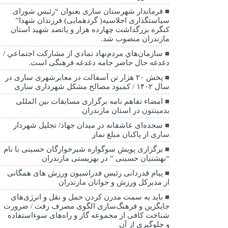
فرماندار شهرستان ساری بعنوان “رئیس شورای
سیاستگذاری اجلاسیه( گردهمایی) فرزندان شهدا”
کنگره بزرگداشت چهارده هزار و پانصد شهید استان
مازندران منصوب شد.
سازمان‌هاي مردم‌نهاد نمادي از مشاركت اجتماعي /
دغدغه حال حاضر جامه دغدغه فرهنگی است.
پخش ۲۰ هزار تن آسفالت در معابرشهری ساری در
سال ۱۴۰۲ / کمبود مصالح مشکل شهرداری ساری
امضاء تفاهم نامه برگزاری مسابقات بین المللی
بدمینتون در استان مازندران
سجده‌ای عاشقانه در میدان جهاد/ تجلیل شهردار
ساری از پاکبان مبلغ نماز
برگزاری پویش سوگواره شیرخوارگان حسینی با نام
“بهشتیان حسینی ” در بهزیستی مازندران
پیام قدردانی رئیس فدراسیون ورزش های همگانی
از مدیرکل ورزش و جوانان مازندران
باید به سمت مدرن کردن حمل و نقل و انرژی‌های
جایگزین و فرهنگ‌سازی الگوی مصرف رفت / ضرورت
شناخت کافی از مجموعه گاز و راه‌های سوءاستفاده
و جلوگیری از آن