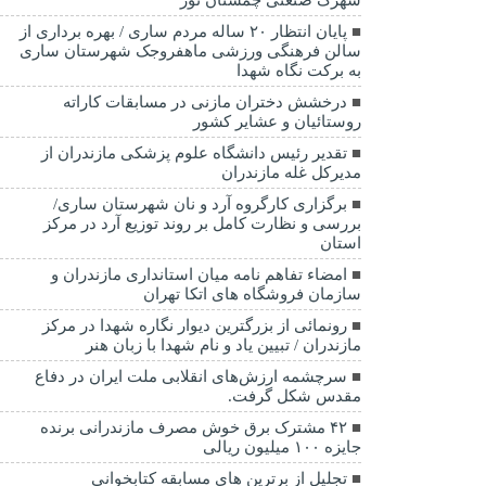
پایان انتظار ۲۰ ساله مردم ساری / بهره برداری از
سالن فرهنگی ورزشی ماهفروجک شهرستان ساری
به برکت نگاه شهدا
درخشش دختران مازنی در مسابقات کاراته
روستائیان و عشایر کشور
تقدیر رئیس دانشگاه علوم پزشکی مازندران از
مدیرکل غله مازندران
برگزاری کارگروه آرد و نان شهرستان ساری/
بررسی و نظارت کامل بر روند توزیع آرد در مرکز
استان
امضاء تفاهم نامه میان استانداری مازندران و
سازمان فروشگاه های اتکا تهران
رونمائی از بزرگترین دیوار نگاره شهدا در مرکز
مازندران / تبیین یاد و نام شهدا با زبان هنر
سرچشمه ارزش‌های انقلابی ملت ایران در دفاع
مقدس شکل گرفت.
۴۲ مشترک برق خوش مصرف مازندرانی برنده
جایزه ۱۰۰ میلیون ریالی
تجلیل از برترین های مسابقه کتابخوانی