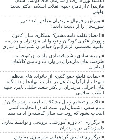
اندیشه ورز ادارات و سازمان های دولتی استان
مازندران از نامزد جبهه انقلاب اسلامی دکتر سعید
جلیلی
ورزش و فوتبال مازندران عزادار شد / دبیر
سورتیچی را از دست دادیم!
امضاء تفاهم نامه مشترک همکاری میان کانون
پرورش فکری کودکان و نوجوانان مازندران و مدرسه
علمیه تخصصی الزهرا(س) خواهران شهرستان ساری
زمینه سازی رشد اقتصادی مازندران /توجه به
ظرفیت های مازندران در واردات و تامین کالاهای
اساسی
حمایت قاطع جمع کثیری از خانواده های معظم
شهدا و ایثارگران شاغل در ادارات ،نهادها و دستگاه
های اجرایی مازندران از دکتر سعید جلیلی نامزد جبهه
انقلاب اسلامی
تاکید بر تعظیم و حل مشکلات جامعه بازنشستگان /
تمام سعی دشمنان این است که در انتخابات کسی
انتخاب نشود که روند سه سال گذشته را ادامه دهد
برگزاری ۶۱ دوره آموزشی، ترویجی و توانمند سازی
دامپزشکی در مازندران
برگزاری نخسین گردهمایی سراسری معاونین