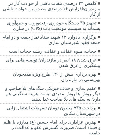
کاهش ۳۴ درصدی تلفات ناشی از حوادث كار در
مازندران/افزایش ۱۶ درصدی مصدومین حوادث ناشی
از کار
تجهیز ۳۵ دستگاه خودروی رفت‌وروب و جمع‌آوری
پسماند به سیستم موقعیت یاب (GPS) در ساری
برگزاری یادواره ۱۲ شهید ستاد نماز جمعه و دو امام
جمعه فقید شهرستان ساری
حجاب، میوه عفاف و عفاف، ریشه حجاب است
غرق شدن ۱۱۸نفر در مازندران/ توصيه هايی برای
پيشگيری از غرق شدن
بهره برداری بیش از ۱۳۰ طرح ویژه مددجویان
بهزیستی در مازندران
عقیم سازی و حذف فیزیکی سگ های بلا صاحب و
دیگر روش ها روش مفیدی نیست هزینه سنگینی هم
دارد/ به سگ های بلا صاحب غذا ندهید.
پرداخت ۷۳۵ میلیون تومان تسهیلات اشتغال زایی
در شهرستان تنکابن
بهترین عزاداری برای امام حسین (ع) مبارزه با ظلم
و فساد است/ ضرورت گسترش عفو و عدالت در
جامعه