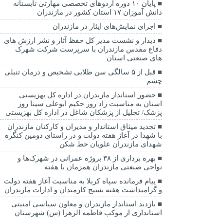
پایان ۱۰ دوره اردوهای تخصصی مهارتی تابستانه
دانش آموزان ۱۷ استان کشور در مازندران
اجرای نمایش‌های ایثار در مازندران
دیدار و نشست مدیر کل حفظ آثار و نشر ارزش های
دفاع مقدس مازندران با سرپرست شرکت شهرک
های صنعتی استان
قبل از ۵ سالگی سن طلایی تشخیص و درمان تنبلی
چشم
حضور استاندار مازندران در اداره کل بهزیستی
استان به مناسبت زاد روز حکیم ابوعلی سینا روز
پزشک/ تجلیل از پزشکان شاغل در اداره کل بهزیستی
تجدید میثاق استاندار و مدیران و کارکنان مازندران
با شهدا در آغاز هفته دولت و در راستای دومین کنگره
شهدای مازندران علویان خط شکن
بهره برداری از ۳۸ بروژه عمرانی در شهرک‌ها و
نواحی صنعتی مازندران همزمان با هفته
پیام فرمانده سپاه کربلا به مناسبت آغاز هفته دولت
و گرامیداشت هفته بسیج کارمندان و ادارات مازندران
بازدید استاندار مازندران و معاون سیاسی امنیتی
استانداری از موکب فاطمه الزهرا (س) شهرستان