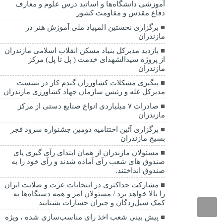
آموزشی دانشگاه‌ها و اساتید درس علوم و معارف
دفاع مقدس و مقاومت کشور
برگزاری نخستین المپیاد ملی آموزش هنر در
مازندران
بازدید مدیرکل بنیاد مسکن انقلاب اسلامی مازندران
از پروژه سیدالشهدای خدمت ( پل تا پل) مرکز
مازندران
پیگیری مشکلات کشاورزان گندم کار در نشست
مدیرکل غله و رئیس سازمان جهاد کشاورزی مازندران
صادرات ۷ میلیاردی انواع صنایع دستی از مرکز
مازندران
برگزاری آئین اختتامیه دومین جشنواره سرود فجر
بسیج مازندران
مسئولان مازندران از همان ابتدای رآی گیری پای
صندوق های شعب رآی آماده شدند و رآی خود را به
صندوق انداختند.
مشارکت حداکثری در انتخابات عزت و صلابت ایران
را بالا خواهد برد / مسئولان امر و همه دستگاه‌ها به
کمک سیل‌زدگان و جبران خسارات بشتابند
پیش بینی شعب اخذ رای مناسب‌سازی شده ، ویژه