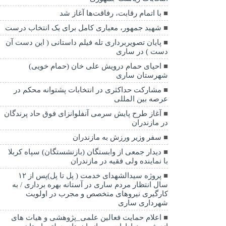
با اتمام رقابت، رفاقت‌ها آغاز شد
شهید جمهور، معیاری کامل برای یک انتخاب درست
پایان تصویربرداری تله فیلم داستانی ( این دست آن
دست ) در ساری
احیای حمام درویش علی خان (حمام خویی)
شهرستان ساری
مشارکت حداکثری در انتخابات پشتوانه محکم در
عرصه بین المللی
آغاز طرح پایش سرمی آنفلوانزای فوق حاد پرندگان
در مازندران
سفر وزیر ورزش به مازندران
دیدار جمعی از وابستگان (بازنشستگان) سپاه کربلا
با نماینده ولی فقیه در مازندران
پروژه سیدالشهدای خدمت ( پل تا پل)پس از ۱۲
سال انتظار مردم ساری در آستانه بهره برداری / به
کارگیری نیروهای متخصص و مجرب در اولویت
شهرداری ساری
اعلام حمایت فعالین علمی_پژوهشی و هیات های