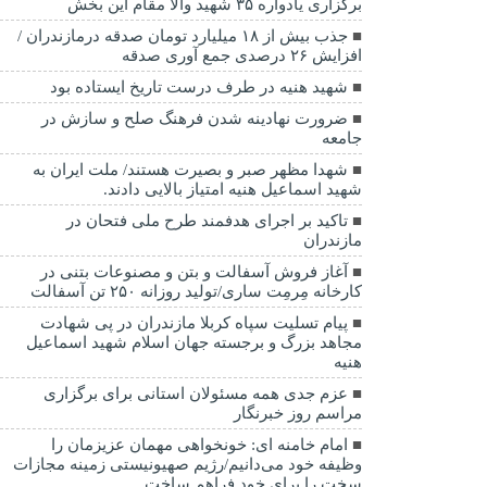
برگزاری یادواره ۳۵ شهید والا مقام این بخش
جذب بیش از ۱۸ میلیارد تومان صدقه درمازندران /
افزایش ۲۶ درصدی جمع آوری صدقه
شهید هنیه در طرف درست تاریخ ایستاده بود
ضرورت نهادینه شدن فرهنگ صلح و سازش در
جامعه
شهدا مظهر صبر و بصیرت هستند/ ملت ایران به
شهید اسماعیل هنیه امتیاز بالایی دادند.
تاکید بر اجرای هدفمند طرح ملی فتحان در
مازندران
آغاز فروش آسفالت و بتن و مصنوعات بتنی در
کارخانه مِرمِت ساری/تولید روزانه ۲۵۰ تن آسفالت
پیام تسلیت سپاه کربلا مازندران در پی شهادت
مجاهد بزرگ و برجسته جهان اسلام شهید اسماعیل
هنیه
عزم جدی همه مسئولان استانی برای برگزاری
مراسم روز خبرنگار
امام خامنه ای: خونخواهی مهمان عزیزمان را
وظیفه خود می‌دانیم/رژیم صهیونیستی زمینه مجازات
سخت را برای خود فراهم ساخت