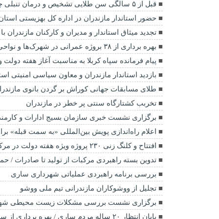
قبل از ۵ سالگی سن طلایی تشخیص و درمان تنبلی چشم
حضور استاندار مازندران در اداره کل بهزیستی استان
تجدید میثاق استاندار و مدیران و کارکنان مازندران
بهره برداری از ۳۸ بروژه عمرانی در شهرک‌ها و نواحی صنعتی مازندران همزمان با هفته
پیام فرمانده سپاه کربلا به مناسبت آغاز هفته دولت 
بازدید استاندار مازندران و معاون سیاسی امنیتی اس
طلای مسابقات جهانی کوراش بر گردن بانوی مازندرا
تخربب کشتارگاه سنتی پر خطر در مازندران
برگزاری نشست خبری سازمان بسیج ادارات و کارمندان
اعلام راه‌اندازی پویش بین‌المللی «به سمت قبله» بر
افتتاح و کلنگ زنی ۲۳۰ پروژه ویژه هفته دولت در مرکز مازندران
تدوین بسته راهبردی مرکبات از تولید تا صادرات / ح
بررسی برنامه راهبردی عملیاتی شهرداری ساری
تجلیل از ووشوکاران مازندرانی تیم ملی ووشو
برگزاری نشست بررسی مشکلات زیست محیطی شهر
پایان انتظار ۲۰ ساله مردم ساری / بهره برداری از سالن فرهنگی ورزشی ماهفروجک شهرستان ساری به برکت نگاه شهدا