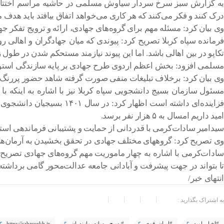
به گزارش سبز سرخ سردار سیاوش مسلمی در حاشیه مراسم اختتامیه ا
درک کنند و فکر می‌کنند که هر کاری می‌خواهد اتفاق بیافتد باید ه
وی بیان کرد: مسئله مهم برای گروه‌های جهادی، ارائه و ترویج تفکر ج
فرمانده سپاه کربلا تصریح کرد: پیوندی که میان جهادگران و اهال
تکاپو در بین اهالی باشد. اما این پیوند نیازمند مستحکم شدن در طول
مسلمی افزود: بخش اعظم اردوی طرح جهادی بر پایه سازندگی استوا
وی بيان کرد: برخلاف تبلیغات منفی صورت گرفته شاهد حضور پررنگ جو
مسئول سازمان بسیج دانشجویی سپاه کربلا نیز با اشاره به اینکه ب
امید داریم امسال به ۵ هزار نفر برسد.
سیدامیر سادات‌کرمی با قدردانی از حمایت و پشتیبانی فرماندهی استان 
وی تصریح کرد: گروههای مختلف جهادی در تحقق بخشیدن به آرمان‌ها
سادات‌کرمی با اشاره به چهار ماموریت مهم گروه‌های جهادی تصریح
تا بتواند در جهت پیشرفت و آبادانی جامعه عدالت‌محور گامی برداشته 
انتهای خبر/
به اشتراک بگذارید :
#اخبار_امید
#ایران_قوی
#بسیج_رسانه_مازندران
https://sabzsorkh.ir