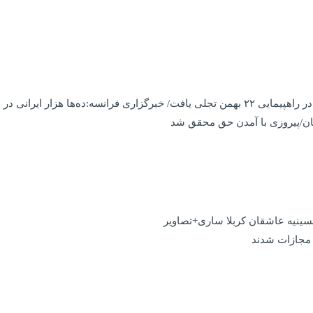
گرد پیروزی انقلاب اسلامی راهپیمایی کردند
نیان/پیروزی با آمدن حق محقق شد
حسینیه عاشقان کربلا ساری+تصاویر
 مجازات شدند