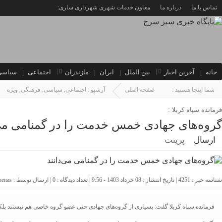
تماس با ما
درباره ما
معاون خدمات شهری شهرداری ساری:
خانه
آخرین اخبار
بین الملل
ایران
مازندران
اجتماعی
سیاسی
شما اینجا هستید :
صفحه اصلی
آرشیو :
اجتماعی
,
سیاسی
,
فرهنگی
,
ویژه
فرمانده سپاه کربلا :
گروه‌های جهادی خمس خدمت را در گمنامی می‌
ارسال
پرینت
شناسه خبر : 4251 | تاریخ انتشار : 08 خرداد 1403 - 9:56 | تعداد دیدگاه :
0
| ارسال توسط :
henas
فرمانده سپاه کربلا گفت: بسیاری از گروه‌های جهادی حتی عضو گروه خاصی هم نیستند بلک