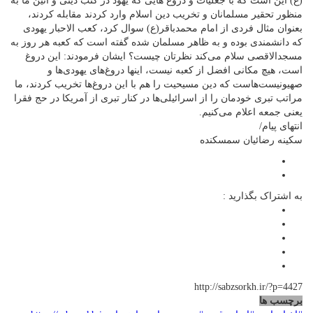
(ع) این است که با جعلیات و دروغ هایی که یهود در کتب دینی و آئین ما به
منظور تحقیر مسلمانان و تخریب دین اسلام وارد کردند مقابله کردند،
بعنوان مثال فردی از امام محمدباقر(ع) سوال کرد، کعب الاحبار یهودی
که دانشمندی بوده و به ظاهر مسلمان شده گفته است که کعبه هر روز به
مسجدالاقصی سلام می‌کند نظرتان چیست؟ ایشان فرمودند: این دروغ
است، هیچ مکانی افضل از کعبه نیست، اینها دروغ‌های یهودی‌ها و
صهیونیست‌هاست که دین مسیحیت را هم با این دروغ‌ها تخریب کردند، ما
مراتب تبری خودمان را از اسرائیلی‌ها در کنار تبری از آمریکا در حج فقرا
یعنی جمعه اعلام می‌کنیم.
انتهای پیام/
سکینه رضائیان سمسکنده
به اشتراک بگذارید :
http://sabzsorkh.ir/?p=4427
برچسب ها