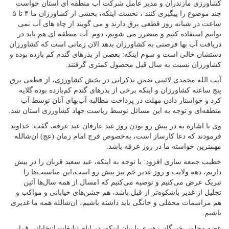
کشاورزی مازندران و مدیر عامل شرکت آب منطقه ای استان خواست
چند موضوع را پیگیری کنند ، نخست اینکه، بخشی از کشاورزان ما ۴ تا ۵
ساعت در شبانه روز قطعی برق دارند و می گویند از چاه های آب نمی
توانیم استفاده کنیم و متضرر می شویم، دوم: آب منطقه ای هم باید در
دریافت آب بها فرصتی به کشاورزان بدهد الان زمانی است که کشاورزان
دستشان خالی است و سوم اینکه: بعضی از بذرهای گندم کم بازده بوده و
کشاورزان نسبت به سال قبل محصول کمتری گرفتند.
آیت الله محمدی لائینی ضمن تذکراتی در بخش کشاورزی، از قطعی برق
پنج ساعته کشاورزان و اینکه برخی از بذرهای گندم کم‌بازده بوده گلایه
کرد و خواستار دادن مهلت در پرداخت مطالبه آب‌بهای آنان توسط آب
منطقه‌ای و توجه به این مسائل توسط ریاست جهاد کشاورزی استان شد.
وی با اشاره به در پیش رو بودن روز عید عارفان عید عرفه، گفت: خداوند
فرمودند که دعا کارساز است، به‌خصوص فرج امام زمان (عج) ان‌شالله
مهمترین خواسته ما در روز عرفه باشد.
خطیب جمعه ساری افزود: با توجه به اینکه، عید سعید قربان را در پیش
داریم، دهه ولایت و روز غدیر خم نیز پیش رو است،این مناسبت‌ها را
تبریک عرض می‌کنيم و توصیه می‌کنیم که امسال از همه سال‌ها آئین
تجلیل از غدیر باشکوه‌تر از قبل باشد، هم جشن‌های خیابانی و مواکب و
هم مراسمات محفلی و خانگی باید داشته باشیم‌، ان‌شالله همه ما غدیری
باشیم.
عضو مجلس خبرگان رهبری با بیان اینکه، در ایام تبلیغات انتخاباتی قرار