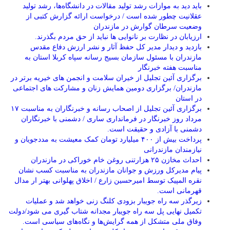
باید دید به موازات رشد تولید مقالات در دانشگاه‌ها، رشد تولید
عقلانیت چطور شده است / درخواست ارائه گزارش کتبی از
وضعیت سرطان گوارش در مازندران
ارزیابان در نظارت بر نانوایی ها نباید از حق مردم بگذرند.
بازدید و دیدار مدیر کل حفظ آثار و نشر ارزش دفاع مقدس
مازندران با مسئول سازمان بسیج رسانه سپاه کربلا استان به
مناسبت هفته خبرنگار
برگزاری آئین تجلیل از خیران سلامت و انجمن های خیریه برتر در
مازندران/ برگزاری دومین همایش زنان و مشارکت های اجتماعی
در استان
برگزاری آئین تجلیل از اصحاب رسانه و خبرنگاران به مناسبت ۱۷
مرداد روز خبرنگار در فرمانداری ساری / دشمنی با خبرنگاران
دشمنی با آزادی و حقیقت است.
پرداخت بیش از ۴۰۰ میلیارد تومان کمک معیشت به مددجویان و
نیازمندان مازندرانی
احداث مخازن ۲۵ هزارتنی روغن خام خوراکی در مازندران
پیام مدیرکل ورزش و جوانان مازندران به مناسبت کسب نشان
نقره المپیک توسط امیرحسین زارع / اخلاق پهلوانی بهتر ار مدال
قهرمانی است.
زیرگذر سه راه جویبار بزودی کلنگ زنی خواهد شد و عملیات
تکمیل نهایی پل سه راه جویبار مجدانه شتاب گیری می شود/دولت
وفاق ملی متشکل از همه گرایش‌ها و نگاه‌های سیاسی است.