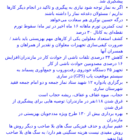
پیشگیری شد.
اگر به نماز توجه شود نیازی به پیگیری و تاکید در انجام دیگر کارها
نداریم / مسئولان دغدغه نماز را داشته باشند
درگه حسین نوکری هم سعادت می‌خواهد
ثبت کمترین تورم ماهانه ۱۶ ماه اخیر در تیر ماه/ سقوط تورم
نقطه‌ای به کانال ۳۰ درصد
کشف استعداد معلولین یکی از کارهای مهم بهزیستی باید باشد /
ضرورت کیفی‌سازی تجهیزات معلولان و تقدیر از همراهان و
همسران آنها
کاهش ۳۴ درصدی تلفات ناشی از حوادث كار در مازندران/افزایش
۱۶ درصدی مصدومین حوادث ناشی از کار
تجهیز ۳۵ دستگاه خودروی رفت‌وروب و جمع‌آوری پسماند به
سیستم موقعیت یاب (GPS) در ساری
برگزاری یادواره ۱۲ شهید ستاد نماز جمعه و دو امام جمعه فقید
شهرستان ساری
حجاب، میوه عفاف و عفاف، ریشه حجاب است
غرق شدن ۱۱۸نفر در مازندران/ توصيه هايی برای پيشگيری از
غرق شدن
بهره برداری بیش از ۱۳۰ طرح ویژه مددجویان بهزیستی در
مازندران
عقیم سازی و حذف فیزیکی سگ های بلا صاحب و دیگر روش ها
روش مفیدی نیست هزینه سنگینی هم دارد/ به سگ های بلا صاحب
غذا ندهید.