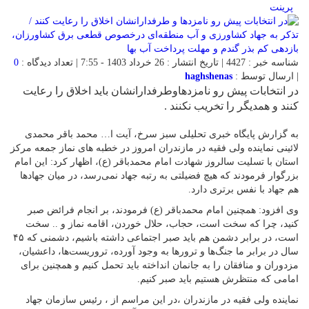
پرینت
شناسه خبر : 4427 | تاریخ انتشار : 26 خرداد 1403 - 7:55 | تعداد دیدگاه :
0
| ارسال توسط :
haghshenas
در انتخابات پیش رو نامزدهاوطرفدارانشان باید اخلاق را رعایت
کنند و همدیگر را تخریب نکنند .
به گزارش پایگاه خبری تحلیلی سبز سرخ، آیت ا… محمد باقر محمدی
لائینی نماینده ولی فقیه در مازندران امروز در خطبه های نماز جمعه مرکز
استان با تسلیت سالروز شهادت امام محمدباقر (ع)، اظهار کرد: این امام
بزرگوار فرمودند که هیچ فضیلتی به رتبه جهاد نمی‌رسد، در میان جهادها
هم جهاد با نفس برتری دارد.
وی افزود: همچنین امام محمدباقر (ع) فرمودند، بر انجام فرائض صبر
کنید، چرا که سخت است، حجاب، حلال خوردن، اقامه نماز و ..‌ سخت
است، در برابر دشمن هم باید صبر اجتماعی داشته باشیم، دشمنی که ۴۵
سال در برابر ما جنگ‌ها و ترورها به وجود آورده، تروریست‌ها، داعشیان،
مزدوران و منافقان را به جانمان انداخته باید تحمل کنیم و همچنين برای
امامی که منتظرش هستیم باید صبر کنیم.
نماینده ولی فقیه در مازندران ،در این مراسم از ، رئیس سازمان جهاد