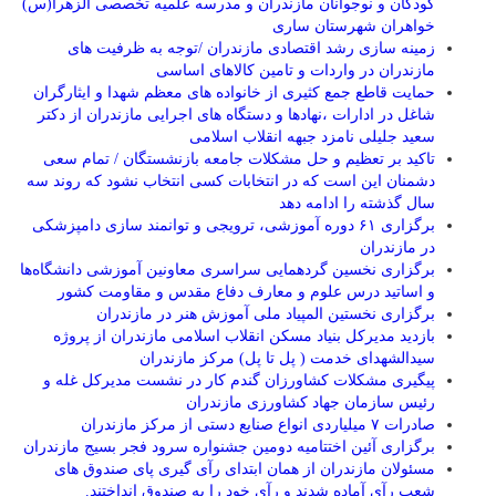
کودکان و نوجوانان مازندران و مدرسه علمیه تخصصی الزهرا(س)
خواهران شهرستان ساری
زمینه سازی رشد اقتصادی مازندران /توجه به ظرفیت های
مازندران در واردات و تامین کالاهای اساسی
حمایت قاطع جمع کثیری از خانواده های معظم شهدا و ایثارگران
شاغل در ادارات ،نهادها و دستگاه های اجرایی مازندران از دکتر
سعید جلیلی نامزد جبهه انقلاب اسلامی
تاکید بر تعظیم و حل مشکلات جامعه بازنشستگان / تمام سعی
دشمنان این است که در انتخابات کسی انتخاب نشود که روند سه
سال گذشته را ادامه دهد
برگزاری ۶۱ دوره آموزشی، ترویجی و توانمند سازی دامپزشکی
در مازندران
برگزاری نخسین گردهمایی سراسری معاونین آموزشی دانشگاه‌ها
و اساتید درس علوم و معارف دفاع مقدس و مقاومت کشور
برگزاری نخستین المپیاد ملی آموزش هنر در مازندران
بازدید مدیرکل بنیاد مسکن انقلاب اسلامی مازندران از پروژه
سیدالشهدای خدمت ( پل تا پل) مرکز مازندران
پیگیری مشکلات کشاورزان گندم کار در نشست مدیرکل غله و
رئیس سازمان جهاد کشاورزی مازندران
صادرات ۷ میلیاردی انواع صنایع دستی از مرکز مازندران
برگزاری آئین اختتامیه دومین جشنواره سرود فجر بسیج مازندران
مسئولان مازندران از همان ابتدای رآی گیری پای صندوق های
شعب رآی آماده شدند و رآی خود را به صندوق انداختند.