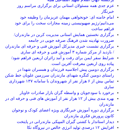
عزم جدی همه مسئولان استانی برای برگزاری مراسم روز
خبرنگار
امام خامنه ای: خونخواهی مهمان عزیزمان را وظیفه خود
می‌دانیم/رژیم صهیونیستی زمینه مجازات سخت را برای خود
فراهم ساخت
برگزاری نخستین همایش استانی مدیریت کربن در مازندران/
ضرورت نهادینه شدن فرهنگ صرفه جویی در جامعه
برگزاری نشست خبری مدیرکل آموزش فنی و حرفه ای مازندران
/ بازدید از مرکز شماره ۳ آموزش فنی و حرفه ای ساری
شرایط سفر ایمن برای رفت و آمد زائران اربعین فراهم شود/
پیاده روی اربعین معرفت آفرین است.
برگزاری دومین پیش اجلاسیه فرزندان و همسران شهدا در
راستای دومین کنگره شهدای مازندران سرزمین علویان خط شکن
تماس بیش از ۶ هزار نفر از شهروندان با سامانه ۱۳۷ شهرداری
ساری
برخورد با سودجویان و واسطه گران بازار صادرات خاویار
بهره مندی بیش از ۱۲ هزار نفر از آموزش های فنی و حرفه ای در
مازندران
برگزاری دوره آموزش خبرنگاری ویژه اعضای کودک و نوجوان
کانون پرورش فکری مازندران
دیدار استاندار با کشتی گیران المپیکی مازندرانی در پایتخت
افزایش ۱۲ درصدی تولید انرژی خالص در نیروگاه نکا