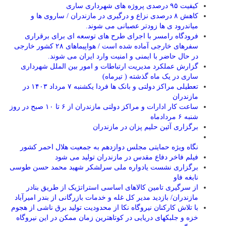
کیفیت ۹۵ درصدی پروژه های شهرداری ساری
کاهش ۸ درصدی نزاع و درگیری در مازندران / ساروی ها و
میاندرود ی ها زودتر عصبانی می شوند.
فرودگاه رامسر با اجرای طرح های توسعه ای برای برقراری
سفرهای خارجی آماده شده است / هواپیماهای ۲۸ کشور خارجی
در حال حاضر با ایمنی و امنیت وارد ایران می شوند.
گزارش عملکرد مدیریت ارتباطات و امور بین الملل شهرداری
ساری در یک ماه گذشته ( تیرماه)
تعطیلی مراکز دولتی و بانک ها فردا یکشنبه ۷ مرداد ۱۴۰۳ در
مازندران
ساعت کار ادارات و مراکز دولتی مازندران از ۶ تا ۱۰ صبح در روز
شنبه ۶ مردادماه
برگزاری آئین حلیم پزان در مازندران
نگاه ویژه حمایتی مجلس دوازدهم به جمعیت هلال احمر کشور
فیلم فاخر دفاع مقدس در مازندران تولید می شود
برگزاری نشست یادواره ملی سرلشکر شهید محمد حسن طوسی
نابغه فاو
از سرگیری تامین کالاهای اساسی استراتژیک از طریق بنادر
مازندران/ بازدید مدیر کل غله و خدمات بازرگانی از بندر امیرآباد
با تلاش کارکنان نیروگاه نکا از محدودیت تولید برق ناشی از هجوم
خزه و جلبکهای دریایی در کوتاهترین زمان ممکن در این نیروگاه