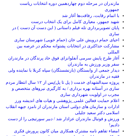
مازندران در مرحله دوم چهاردهمین دوره انتخابات ریاست
جمهوری
با اتمام رقابت، رفاقت‌ها آغاز شد
شهید جمهور، معیاری کامل برای یک انتخاب درست
پایان تصویربرداری تله فیلم داستانی ( این دست آن دست ) در
ساری
احیای حمام درویش علی خان (حمام خویی) شهرستان ساری
مشارکت حداکثری در انتخابات پشتوانه محکم در عرصه بین
المللی
آغاز طرح پایش سرمی آنفلوانزای فوق حاد پرندگان در مازندران
سفر وزیر ورزش به مازندران
دیدار جمعی از وابستگان (بازنشستگان) سپاه کربلا با نماینده ولی
فقیه در مازندران
پروژه سیدالشهدای خدمت ( پل تا پل)پس از ۱۲ سال انتظار مردم
ساری در آستانه بهره برداری / به کارگیری نیروهای متخصص و
مجرب در اولویت شهرداری ساری
اعلام حمایت فعالین علمی_پژوهشی و هیات های اندیشه ورز
ادارات و سازمان های دولتی استان مازندران از نامزد جبهه انقلاب
اسلامی دکتر سعید جلیلی
ورزش و فوتبال مازندران عزادار شد / دبیر سورتیچی را از دست
دادیم!
امضاء تفاهم نامه مشترک همکاری میان کانون پرورش فکری