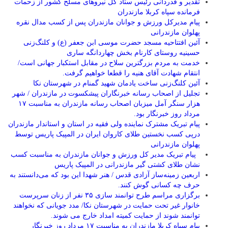
تقدیر و قدردانی رئیس ستاد کل نیرو‌های مسلح کشور از زحمات
فرمانده سپاه کربلا مازندران
پیام مدیرکل ورزش و جوانان مازندران پس از کسب مدال نقره
پهلوان مازندرانی
آئین افتتاحیه مسجد حضرت موسی ابن جعفر (ع) و کلنگ‌زنی
حسینیه روستای کارنام بخش چهاردانگه ساری
خدمت به مردم بزرگترین سلاح در مقابل استکبار جهانی است/
انتقام شهادت آقای هنیه را قطعا خواهیم گرفت.
آئین کلنگ‌زنی ساخت یادمان شهید گمنام در شهرستان نکا
تجلیل از اصحاب رسانه خبرنگاران پیشکسوت در مازندران / شهر
هزار سنگر آمل میزبان اصحاب رسانه مازندران به مناسبت ۱۷
مرداد روز خبرنگار بود.
پیام تبریک مشترک نماینده ولی فقیه در استان و استاندار مازندران
درپی کسب نخستین طلای کاروان ایران در المپیک پاریس توسط
پهلوان مازندرانی
‍ ‍ پیام تبریک مدیر کل ورزش و جوانان مازندران به مناسبت کسب
نشان طلای کشتی گیر مازندرانی در المپیک پاریس
اربعین زمینه‌ساز آزادی قدس / هنر شهدا این بود که می‌دانستند به
حرف چه کسانی گوش کنند.
برگزاری مراسم طرح توانمند سازی ۳۵ نفر از زنان سرپرست
خانوار غیر تحت حمایت در شهرستان نکا/ مدد جویانی که نخواهند
توانمند شوند از حمایت کمیته امداد خارج می شوند.
پیام سپاه کربلا مازندران به مناسبت ۱۷ مرداد روز خبرنگار