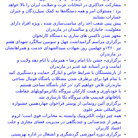
مشارکت حداکثری در انتخابات عزت و صلابت ایران را بالا خواهد
برد / مسئولان امر و همه دستگاه‌ها به کمک سیل‌زدگان و جبران
خسارات بشتابند
پیش بینی شعب اخذ رای مناسب‌سازی شده ، ویژه افراد دارای
معلولیت، جانبازان و سالمندان در مازندران
مجهز شدن تاکسی های ساری به دستگاه کارتخوان
برگزاری مراسم گرامیداشت چهل و سومین سالگرد شهدای هفتم
تیر ۱۳۶۰و چهلمین روز شهادت سیدالشهدای خدمت و همراهانشان
در مازندران
برگزاری« جشن بابا امام رضا » همزمان با ایام دهه ولایت و
امامت و در آستانه عید غدیر در مازندران
از بازنشستگان با شرایط خاص و ایثارگر حمایت و دستگیری کنید
با تمام قوا برای برطرف شدن مشکلات باشگاه فوتبال نساجی
مازندران تلاش خواهیم کرد /در کنار باشگاه نساجی هستیم.
با خودباوری و همت کارکنان نیروگاه نکاترموکوپلهای حفاظت
یاتاقانهای فیدپمپ های نیروگاه نکا بازسازی شد.
برگزاری آئین رونمایی از پوستر فراخوان چهاردهمین جشنواره
بین‌المللی شعر علوی
همه چیز دولت الکترونیک وابسته به مخابرات قوی است/ لزوم
پرهیز از چندصدایی و چندنگاهی در مدیریت فضای مجازی و جلب
اعتماد کاربران
برگزاری دوره آموزشی گردشگری و اشتغال در اداره بهزیستی