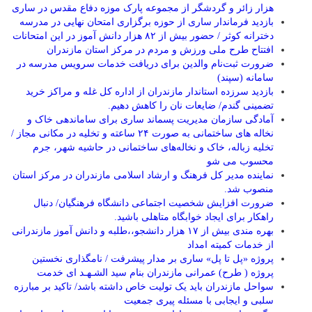
هزار زائر و گردشگر از مجموعه پارک موزه دفاع مقدس در ساری
بازدید فرماندار ساری از حوزه برگزاری امتحان نهایی در مدرسه
دخترانه کوثر / حضور بیش از ۸۲ هزار دانش آموز در این امتحانات
افتتاح طرح ملی ورزش و مردم در مرکز استان مازندران
ضرورت ثبت‌نام والدین برای دریافت خدمات سرویس مدرسه در
سامانه (سپند)
بازدید سرزده استاندار مازندران از اداره کل غله و مراکز خرید
تضمینی گندم/ ضایعات نان را کاهش دهیم.
آمادگی سازمان مدیریت پسماند ساری برای ساماندهی خاک و
نخاله های ساختمانی به صورت ۲۴ ساعته و تخلیه در مکانی مجاز /
تخلیه زباله، خاک و نخاله‌های ساختمانی در حاشیه شهر، جرم
محسوب می شو
نماینده مدیر کل فرهنگ و ارشاد اسلامی مازندران در مرکز استان
منصوب شد.
ضرورت افزایش شخصیت اجتماعی دانشگاه فرهنگیان/ دنبال
راهکار برای ایجاد خوابگاه متاهلی باشید.
بهره مندی بیش از ۱۷ هزار دانشجو،،طلبه و دانش آموز مازندرانی
از خدمات کمیته امداد
پروژه «پل تا پل» ساری بر مدار پیشرفت / نامگذاری نخستین
پروژه ( طرح) عمرانی مازندران بنام سید الشـهـد ای خدمت
سواحل مازندران باید یک تولیت خاص داشته باشد/ تاکید بر مبارزه
سلبی و ایجابی با مسئله پیری جمعیت