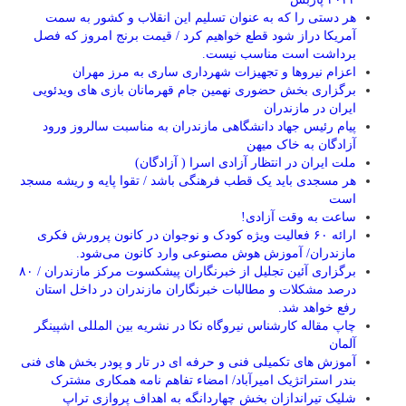
هر دستی را که به عنوان تسلیم این انقلاب و کشور به سمت
آمريکا دراز شود قطع خواهیم کرد / قیمت برنج امروز که فصل
برداشت است مناسب نیست.
اعزام نیروها و تجهیزات شهرداری ساری به مرز مهران
برگزاری بخش حضوری نهمین جام قهرمانان بازی های ویدئویی
ایران در مازندران
پیام رئیس جهاد دانشگاهی مازندران به مناسبت سالروز ورود
آزادگان به خاک میهن
ملت ایران در انتظار آزادی اسرا ( آزادگان)
هر مسجدی باید یک قطب فرهنگی باشد / تقوا پایه و ریشه مسجد
است
ساعت به وقت آزادی!
ارائه ۶۰ فعالیت ویژه کودک و نوجوان در کانون پرورش فکری
مازندران/ آموزش هوش مصنوعی وارد کانون می‌شود.
برگزاری آئین تجلیل از خبرنگاران پیشکسوت مرکز مازندران / ۸۰
درصد مشکلات و مطالبات خبرنگاران مازندران در داخل استان
رفع خواهد شد.
چاپ مقاله کارشناس نيروگاه نكا در نشریه بین المللی اشپینگر
آلمان
آموزش های تکمیلی فنی و حرفه ای در تار و پودر بخش های فنی
بندر استراتژیک امیرآباد/ امضاء تفاهم نامه همکاری مشترک
شلیک تیراندازان بخش چهاردانگه به اهداف پروازی تراپ