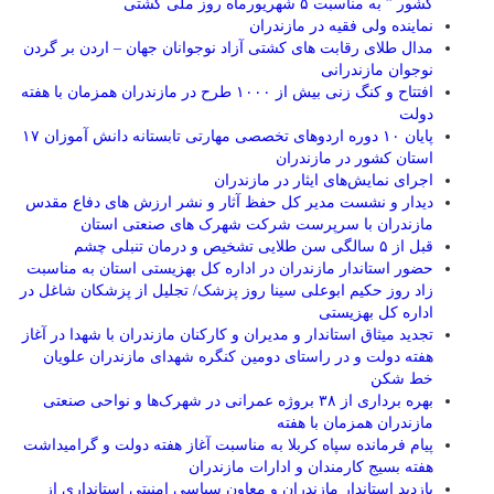
کشور ” به مناسبت ۵ شهریورماه روز ملی کشتی
نماينده ولی فقیه در مازندران
مدال طلای رقابت های کشتی آزاد نوجوانان جهان – اردن بر گردن
نوجوان مازندرانی
افتتاح و کنگ زنی بیش از ۱۰۰۰ طرح در مازندران همزمان با هفته
دولت
پایان ۱۰ دوره اردوهای تخصصی مهارتی تابستانه دانش آموزان ۱۷
استان کشور در مازندران
اجرای نمایش‌های ایثار در مازندران
دیدار و نشست مدیر کل حفظ آثار و نشر ارزش های دفاع مقدس
مازندران با سرپرست شرکت شهرک های صنعتی استان
قبل از ۵ سالگی سن طلایی تشخیص و درمان تنبلی چشم
حضور استاندار مازندران در اداره کل بهزیستی استان به مناسبت
زاد روز حکیم ابوعلی سینا روز پزشک/ تجلیل از پزشکان شاغل در
اداره کل بهزیستی
تجدید میثاق استاندار و مدیران و کارکنان مازندران با شهدا در آغاز
هفته دولت و در راستای دومین کنگره شهدای مازندران علویان
خط شکن
بهره برداری از ۳۸ بروژه عمرانی در شهرک‌ها و نواحی صنعتی
مازندران همزمان با هفته
پیام فرمانده سپاه کربلا به مناسبت آغاز هفته دولت و گرامیداشت
هفته بسیج کارمندان و ادارات مازندران
بازدید استاندار مازندران و معاون سیاسی امنیتی استانداری از