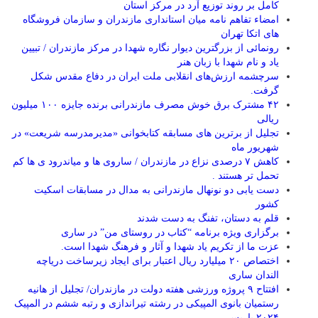
کامل بر روند توزیع آرد در مرکز استان
امضاء تفاهم نامه میان استانداری مازندران و سازمان فروشگاه
های اتکا تهران
رونمائی از بزرگترین دیوار نگاره شهدا در مرکز مازندران / تبیین
یاد و نام شهدا با زبان هنر
سرچشمه ارزش‌های انقلابی ملت ایران در دفاع مقدس شکل
گرفت.
۴۲ مشترک برق خوش مصرف مازندرانی برنده جایزه ۱۰۰ میلیون
ریالی
تجلیل از برترین های مسابقه کتابخوانی «مدیرمدرسه شریعت» در
شهریور ماه
کاهش ۷ درصدی نزاع در مازندران / ساروی ها و میاندرود ی ها کم
تحمل تر هستند‌ .
دست یابی دو نونهال مازندرانی به مدال در مسابقات اسکیت
کشور
قلم به دستان، تفنگ به دست شدند
برگزاری ویژه برنامه “کتاب در روستای من” در ساری
عزت ما از تکریم یاد شهدا و آثار و فرهنگ شهدا است.
اختصاص ۲۰ میلیارد ریال اعتبار برای ایجاد زیرساخت دریاچه
الندان ساری
افتتاح ۹ پروژه ورزشی هفته دولت در مازندران/ تجلیل از هانیه
رستمیان بانوی المپیکی در رشته تیراندازی و رتبه ششم در المپیک
۲۰۲۴ پاربس