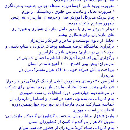
ضرورت ورود تامین اجتماعی به مسئله جوانی جمعیت و غربالگری
/ ضرورت تعادل و تناسب بین حقوق بازنشستگی و تورم
پیام تبریک مدیرکل آموزش فنی و حرفه ای مازندران به رئیس
جمهور محترم منتخب مردم
دیدار شهردار ساری با مدیر عامل سازمان همیاری و شهرداری
های مازندران برای همکاری بیشتر
تجلیل از بانوی نویسنده و شاعر و خبرنگار مازندران
برگزاری نمایشگاه عرضه مستقیم پوشاک خانواده ، صنایع دستی و
مواد غذایی در ساری/ معرفی بانوان کارآفرین
برگزاری آیین افتتاحیه آشپزخانه اطعام و احسان حسینی در
مازندران/ پیش بینی افتتاح ۱۰۰۰ آشپزخانه در استان
پرداخت پاداش صرفه جویی به ۱۳۴ هزار مشترک برق در
مازندران
افزایش ۴۰ درصدی مصدومین ناشی از سگ گرفتگی در مازندران
قدر دانی رئیس ستاد انتخابات مازندراناز مردم استان برای شرکت
در مرحله دوم چهاردهمین دوره انتخابات ریاست جمهوری
پیام قدردانی نماینده ولی فقیه در استان و استاندار مازندران از
حماسه مشارکت مردم مازندران در دور دوم چهاردهمین دوره
انتخابات ریاست جمهوری
واریز ۵ هزار میلیارد ریال به حساب کشاورزان گندمکار مازندرانی/
تحویل ۸۲ هزار تن گندم تا کنون از کشاورزان استان
پیام قدردانی سپاه کربلا مازندران از حضور حماسی مردم