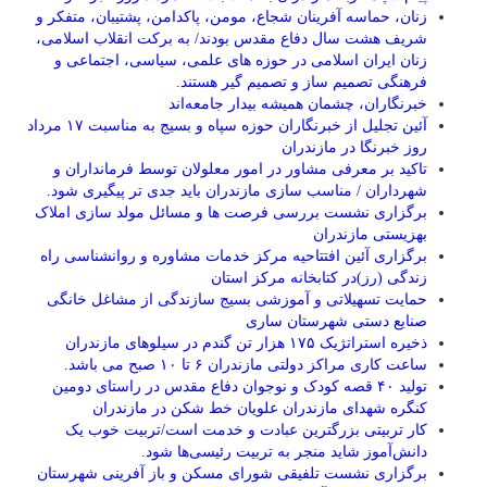
زنان، حماسه آفرینان شجاع، مومن، پاکدامن، پشتیبان، متفکر و
شریف هشت سال دفاع مقدس بودند/ به برکت انقلاب اسلامی،
زنان ایران اسلامی در حوزه های علمی، سیاسی، اجتماعی و
فرهنگی تصمیم ساز و تصمیم گیر هستند.
خبرنگاران، چشمان همیشه بیدار جامعه‌اند
آئین تجلیل از خبرنگاران حوزه سپاه و بسیج به مناسبت ۱۷ مرداد
روز خبرنگا در مازندران
تاکید بر معرفی مشاور در امور معلولان توسط فرمانداران و
شهرداران / مناسب سازی مازندران باید جدی تر پیگیری شود.
برگزاری نشست بررسی فرصت ها و مسائل مولد سازی املاک
بهزیستی مازندران
برگزاری آئین افتتاحیه مرکز خدمات مشاوره و روانشناسی راه
زندگی (رز)در کتابخانه مرکز استان
حمایت تسهیلاتی و آموزشی بسیج سازندگی از مشاغل خانگی
صنایع دستی شهرستان ساری
ذخیره استراتژیک ۱۷۵ هزار تن گندم در سیلوهای مازندران
ساعت کاری مراکز دولتی مازندران ۶ تا ۱۰ صبح می باشد.
تولید ۴۰ قصه کودک و نوجوان دفاع مقدس در راستای دومین
کنگره شهدای مازندران علویان خط شکن در مازندران
کار تربیتی بزرگترین عبادت و خدمت است/تربیت خوب یک
دانش‌آموز شاید منجر به تربیت رئیسی‌ها شود.
برگزاری ‌نشست تلفیقی شورای مسکن و باز آفرینی شهرستان