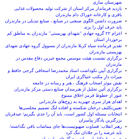
شهرستان ساری
بازدید فرماندار مرکز استان از شرکت تولید محصولات غذایی
باقری و کارخانه خوراک دام مازندران
ضرورت داشتن الگوی صنعتی در صنایع ، صنایع تبدیلی در مازندران
باید حرف اول را بزند.
اعزام ۲۲ گروه جهادی “شهدای بهزیستی” مازندران به مناطق کم
برخوردار استان
تقدیر فرمانده سپاه کربلا مازندران از مسوول گروه جهادی شهدای
بهزیستی مازندران
برگزاری نشست هیئت موسس مجمع خیرین دفاع مقدس در
مازندران
برگزاری آیین نکوداشت استاد محمدرضا اسحاقی گرجی حافظ و
میراث دارِ مکتب خنیاگری ایران
نقش موثر اصحاب فرهنگ ، هنر و رسانه در جامعه
برگزاری آئین تجلیل از هنرمندان صنایع دستی مرکز مازندران
عبور از خطوط قرمز اخلاق ممنوع
اهدای هزار سری جهیزیه به زوج‌های مازندرانی
تعیین‌تکلیف درختان شکسته و افتاده لنگ تصمیم مجلسی‌ها
انتخابات مسئله اول کشور است، باید آن را جدی بگیریم/ عیدقربان
بزرگترین یادگار پیامبران
رهبر انقلاب: قساوت صهیونیست‌ها جای مماشات باقی نگذاشته/
باید عرصه را بر جلادان تنگ کرد
حریق ۶۰ هکتار از مراتع و جنگل‌های مازندران