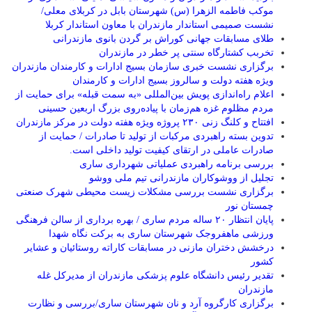
موکب فاطمه الزهرا (س) شهرستان بابل در کربلای معلی/
نشست صمیمی استاندار مازندران با معاون استاندار کربلا
طلای مسابقات جهانی کوراش بر گردن بانوی مازندرانی
تخربب کشتارگاه سنتی پر خطر در مازندران
برگزاری نشست خبری سازمان بسیج ادارات و کارمندان مازندران
ویژه هفته دولت و سالروز بسیج ادارات و کارمندان
اعلام راه‌اندازی پویش بین‌المللی «به سمت قبله» برای حمایت از
مردم مظلوم غزه هم‌زمان با پیاده‌روی بزرگ اربعین حسینی
افتتاح و کلنگ زنی ۲۳۰ پروژه ویژه هفته دولت در مرکز مازندران
تدوین بسته راهبردی مرکبات از تولید تا صادرات / حمایت از
صادرات عاملی در ارتقای کیفیت تولید داخلی است.
بررسی برنامه راهبردی عملیاتی شهرداری ساری
تجلیل از ووشوکاران مازندرانی تیم ملی ووشو
برگزاری نشست بررسی مشکلات زیست محیطی شهرک صنعتی
چمستان نور
پایان انتظار ۲۰ ساله مردم ساری / بهره برداری از سالن فرهنگی
ورزشی ماهفروجک شهرستان ساری به برکت نگاه شهدا
درخشش دختران مازنی در مسابقات کاراته روستائیان و عشایر
کشور
تقدیر رئیس دانشگاه علوم پزشکی مازندران از مدیرکل غله
مازندران
برگزاری کارگروه آرد و نان شهرستان ساری/بررسی و نظارت