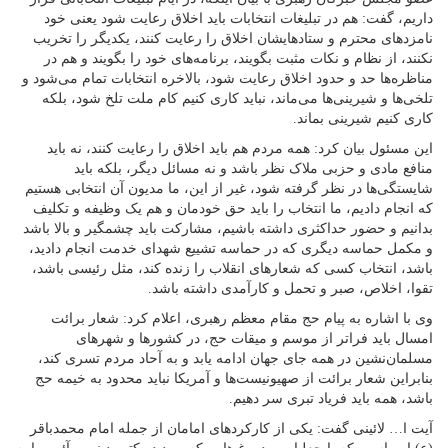
داریم، گفت: هم در تبلیغات انتخابات باید اخلاق رعایت شود یعنی خود
نامزدهای محترم و ستادهایشان اخلاق را رعایت کنند، یکدیگر را تخریب
نکنند، از نظام و نکات مثبت بگویند، برنامه‌های خود را بگویند و هم در
مناظره‌ها حد و حدود اخلاق رعایت شود، بالاخره انتخابات تمام می‌شود و
تلخی‌ها و شیرینی‌ها می‌ماند، نباید کاری کنیم کام ملت تلخ شود، بلکه
کاری کنیم شیرینی بماند.
این مسئول بیان کرد: همه مردم هم باید اخلاق را رعایت کنند، نه باید
منافع مادی و حزبی ملاک نظر باشد و نه مسائل دیگر، بلکه باید
شایستگی‌ها در نظر گرفته شود، غیر از این، ما مدیون آن انتخابی هستیم
که انجام دادیم، ما انتخاب را باید حق خودمان و هم یک وظیفه و تکلیف
بدانیم و حضور حداکثری داشته باشیم، مشارکت باید چشمگیر و بالا باشد
و مکمل حماسه دیگری که در حماسه تشییع شهدای خدمت انجام دادید،
باشد، انتخاب کسی که شعارهای انقلاب را زنده کند، مثل رئیسی باشد،
تقوا، اخلاص، صبر و تحمل و کارآمدی داشته باشد.
وی با اشاره به پیام حج مقام معظم رهبری، اعلام کرد: شعار برائت
امسال باید فراتر از موسم و میقات حج، در کشورها و شهرهای
مسلمان‌نشین در همه جای جهان ادامه یابد و به آحاد مردم تسری کند،
بنابراین شعار برائت از صهیونیست‌ها و آمريکا نباید محدود به خیمه حج
باشد، همه باید فریاد تبری سر دهیم.
آیت ا… لائینی گفت: یکی از کارکردهای امامان از جمله امام محمدباقر