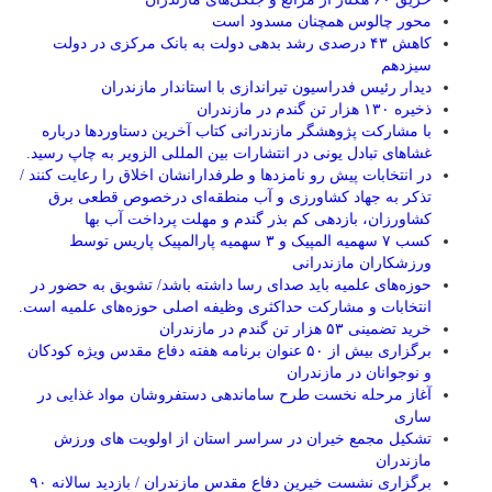
محور چالوس همچنان مسدود است
کاهش ۴۳ درصدی رشد بدهی دولت به بانک مرکزی در دولت
سیزدهم
دیدار رئیس فدراسیون تیراندازی با استاندار مازندران
ذخیره ۱۳۰ هزار تن گندم در مازندران
با مشارکت پژوهشگر مازندرانی كتاب آخرین دستاوردها درباره
غشاهای تبادل یونی در انتشارات بین المللی الزویر به چاپ رسید.
در انتخابات پیش رو نامزدها و طرفدارانشان اخلاق را رعایت کنند /
تذکر به جهاد کشاورزی و آب منطقه‌ای درخصوص قطعی برق
کشاورزان، بازدهی کم بذر گندم و مهلت پرداخت آب بها
کسب ۷ سهمیه المپیک و ۳ سهمیه پارالمپیک پاریس توسط
ورزشکاران مازندرانی
حوزه‌های علمیه باید صدای رسا داشته باشد/ تشویق به حضور در
انتخابات و مشارکت حداکثری وظیفه اصلی حوزه‌های علمیه است.
خرید تضمینی ۵۳ هزار تن گندم در مازندران
برگزاری بیش از ۵۰ عنوان برنامه هفته دفاع مقدس ویژه کودکان
و نوجوانان در مازندران
آغاز مرحله نخست طرح ساماندهی دستفروشان مواد غذایی در
ساری
تشکیل مجمع خیران در سراسر استان از اولویت های ورزش
مازندران
برگزاری نشست خیرین دفاع مقدس مازندران / بازدید سالانه ۹۰