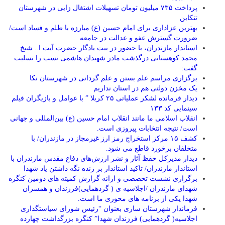
پرداخت ۷۳۵ میلیون تومان تسهیلات اشتغال زایی در شهرستان
تنکابن
بهترین عزاداری برای امام حسین (ع) مبارزه با ظلم و فساد است/
ضرورت گسترش عفو و عدالت در جامعه
استاندار مازندران، با حضور در بیت یادگار حضرت آیت ا.. شیخ
محمد کوهستانی درگذشت مادر شهیدان هاشمی نسب را تسلیت
گفت:
برگزاری مراسم علم بستن و علم گردانی در شهرستان نکا
یک مخزن دولتی هم در استان نداریم
دیدار فرمانده لشکر عملیاتی ۲۵ کربلا ” با عوامل و بازیگران فیلم
سینمایی کد ۱۳۳
انقلاب اسلامی ما مانند انقلاب امام حسین (ع) بین‌المللی و جهانی
است/ نتیجه انتخابات پیروزی است.
کشف ۱۵ مرکز استخراج رمز ارز غیرمجاز در مازندران/ با
متخلفان برخورد قاطع می شود.
دیدار مدیرکل حفظ آثار و نشر ارزش‌های دفاع مقدس مازندران با
استاندار مازندران/ تاکید استاندار بر زنده نگه داشتن یاد شهدا
برگزاری نشست تخصصی و ارائه گزارش کمیته های دومین کنگره
شهدای مازندران /اجلاسیه ی ( گردهمایی)فرزندان و همسران
شهدا یکی از برنامه های محوری ما است.
فرماندار شهرستان ساری بعنوان “رئیس شورای سیاستگذاری
اجلاسیه( گردهمایی) فرزندان شهدا” کنگره بزرگداشت چهارده