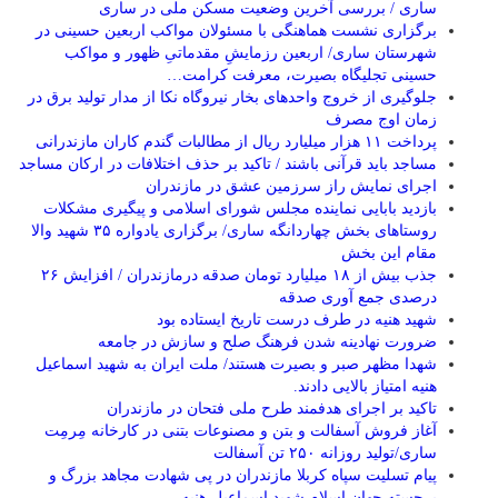
ساری / بررسی آخرین وضعیت مسکن ملی در ساری
برگزاری نشست هماهنگی با مسئولان مواکب اربعین حسینی در
شهرستان ساری/ اربعین رزمایشِ مقدماتیِ ظهور و مواکب
حسینی تجلیگاه بصیرت، معرفت کرامت…
جلوگیری از خروج واحدهای بخار نیروگاه نکا از مدار تولید برق در
زمان اوج مصرف
پرداخت ۱۱ هزار میلیارد ریال از مطالبات گندم کاران مازندرانی
مساجد باید قرآنی باشند / تاکید بر حذف اختلافات در ارکان مساجد
اجرای نمایش راز سرزمین عشق در مازندران
بازدید بابایی نماینده مجلس شورای اسلامی و پیگیری مشکلات
روستاهای بخش چهاردانگه ساری/ برگزاری یادواره ۳۵ شهید والا
مقام این بخش
جذب بیش از ۱۸ میلیارد تومان صدقه درمازندران / افزایش ۲۶
درصدی جمع آوری صدقه
شهید هنیه در طرف درست تاریخ ایستاده بود
ضرورت نهادینه شدن فرهنگ صلح و سازش در جامعه
شهدا مظهر صبر و بصیرت هستند/ ملت ایران به شهید اسماعیل
هنیه امتیاز بالایی دادند.
تاکید بر اجرای هدفمند طرح ملی فتحان در مازندران
آغاز فروش آسفالت و بتن و مصنوعات بتنی در کارخانه مِرمِت
ساری/تولید روزانه ۲۵۰ تن آسفالت
پیام تسلیت سپاه کربلا مازندران در پی شهادت مجاهد بزرگ و
برجسته جهان اسلام شهید اسماعیل هنیه