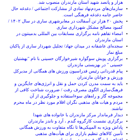
هزار و پانصد شهید استان مازندران منصوب شد.
سازمان‌هاي مردم‌نهاد نمادي از مشاركت اجتماعي / دغدغه حال
حاضر جامه دغدغه فرهنگی است.
پخش ۲۰ هزار تن آسفالت در معابرشهری ساری در سال ۱۴۰۲ /
کمبود مصالح مشکل شهرداری ساری
امضاء تفاهم نامه برگزاری مسابقات بین المللی بدمینتون در
استان مازندران
سجده‌ای عاشقانه در میدان جهاد/ تجلیل شهردار ساری از پاکبان
مبلغ نماز
برگزاری پویش سوگواره شیرخوارگان حسینی با نام “بهشتیان
حسینی ” در بهزیستی مازندران
پیام قدردانی رئیس فدراسیون ورزش های همگانی از مدیرکل
ورزش و جوانان مازندران
باید به سمت مدرن کردن حمل و نقل و انرژی‌های جایگزین و
فرهنگ‌سازی الگوی مصرف رفت / ضرورت شناخت کافی از
مجموعه گاز و راه‌های سوءاستفاده و جلوگیری از آن
مردم و هیات های مذهبی نگران اقلام مورد نظر در ماه محرم
نباشند.
دیدار فرماندار مرکز مازندران با خانواده های شهدا
برگزاری نشست کارگروه گندم ، آرد و ناندز مازندران
پاداش ویژه به المپیکی‌ها تا نگاه متفاوت به ورزش همگانی
تأمین کالاهای تنظیم بازاری برای هیأت‌های مذهبی
افتتاح نمایشگاه فردخت در مازندران