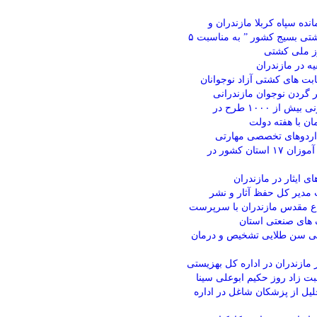
انده سپاه کربلا مازندران و
رئیس هیئت کشتی بسیج کشور ” به مناسبت ۵
ز ملی کشتی
یه در مازندران
بت های کشتی آزاد نوجوانان
ر گردن نوجوان مازندرانی
افتتاح و کنگ زنی بیش از ۱۰۰۰ طرح در
ان با هفته دولت
۱ دوره اردوهای تخصصی مهارتی
تابستانه دانش آموزان ۱۷ استان کشور در
ی ایثار در مازندران
مدیر کل حفظ آثار و نشر
ع مقدس مازندران با سرپرست
ای صنعتی استان
 ۵ سالگی سن طلایی تشخیص و درمان
 مازندران در اداره کل بهزیستی
بت زاد روز حکیم ابوعلی سینا
یل از پزشکان شاغل در اداره