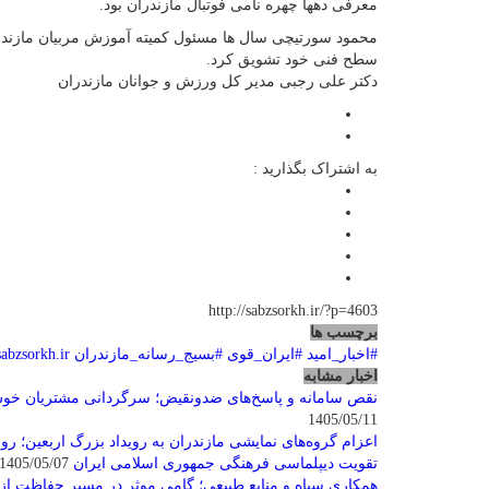
معرفی دهها چهره نامی فوتبال مازندران بود.
محمود سورتیچی سال ها مسئول کمیته آموزش مربیان مازندران
سطح فنی خود تشویق کرد.
دکتر علی رجبی مدیر کل ورزش و جوانان مازندران
به اشتراک بگذارید :
http://sabzsorkh.ir/?p=4603
برچسب ها
#اخبار_امید
#ایران_قوی
#بسیج_رسانه_مازندران
sabzsorkh.ir
اخبار مشابه
نقص سامانه و پاسخ‌های ضدونقیض؛ سرگردانی مشتریان خوش
1405/05/11
اعزام گروه‌های نمایشی مازندران به رویداد بزرگ اربعین؛ روا
تقویت دیپلماسی فرهنگی جمهوری اسلامی ایران
1405/05/07
همکاری سپاه و منابع طبیعی؛ گامی موثر در مسیر حفاظت از