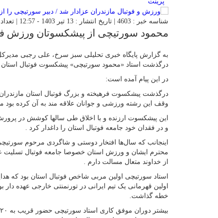
پرینت
شناسه خبر : 4603 | تاریخ انتشار : 13 تیر 1403 - 12:57 | تعداد دیدگاه :
محمود سورتیچی از پیشکسوتان ورزش فو
به گزارش پایگاه خبری تحلیلی سبز سرخ، علی رجبی مدیرکل 
درگذشت استاد «محمود سورتیچی» پیشکسوت فوتبال استان م
در این پیام آمده است:
درگذشت پیشکسوت فرهیخته و بزرگ فوتبال استان مازندران 
وقف این رشته ورزشی و جوانان علاقه مند به آن کرده بود م
این پیشکسوت ارزنده و با اخلاق طی سالها کوشش در پرورش و 
و در فقدان خود جامعه فوتبال استان را داغدار کرد .
اینجانب که سال‌ها افتخار دوستی و شاگردی مرحوم سورتیچی 
محترم ایشان و ورزش استان خصوصا جامعه فوتبال تسلیت عر
از خداوند متعال مسالت دارم .
استاد سورتیچی اولین مربی شاخص فوتبال استان بود که هدایت
اولین قهرمانی یک تیم ایرانی در تورنمنتی خارجی عهده دار ب
خطه گذاشت.