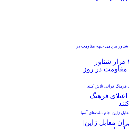
رژه دریایی ۳ هزار شناور
مقاومت در روز
اعتلای فرهنگ
نند
ران مقابل ژاپن|