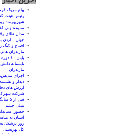
اخرین اخبار
پیام تبریک فرم
شهریورماه رو
نماينده ولی فق
مدال طلای رقا
جهان – اردن ب
مازندران همزم
پایان ۰
مازندران
اجرای نمایش‌ها
دیدار و نشست 
ارزش های دفا
شرکت شهرک ه
قبل از
تنبلی چشم
حضور استاندار
استان به مناس
روز پزشک/ تجل
کل بهزیستی