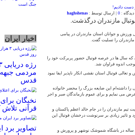
جنگ است
0
| ارسال توسط :
haghshenas
تبال مازندران درگذشت.
ورزش و جوانان استان مازندران در پیامی
اخبار ایران
ازندران را تسلیت گفت.
که سال ها در عرصه فوتبال حضور پربرکت خود را
وجب اندوه فراوان شد.
مردمی جبهه 
تعالی فوتبال استان نقشی انکار ناپذیر ایفا نمود
قدس
را داشته‌ام این ضایعه بزرگ را محضر خانواده
ض می نمایم و برای عموم بازماندگان صبر و اجر
نخبگان برای 
قرآنی تلاش ک
 تیم مازندران را در جام خالد اعظم پاکستان و
ود و تاثیر زیادی بر سرنوشت درخشان فوتبال این
تصاویر برد ای
بیشتر دوران موفق کاری استاد سورتیچی حضور قریب به ۲۰ ساله در باشگاه شموشک نوشهر و پرورش و