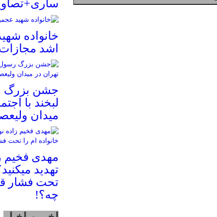
ساری+تصاوی
خانواده شهی
اشد مجازات
جشن بزرگ ر
لبخند با اجتم
میدان ولیعصر
مهدی فخیم ز
تهدید میکنید؟
تحت فشار قر
چه؟!