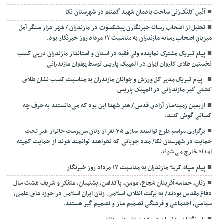
آئین کلنگ‌زنی ساخت یادمان شهید گمنام در شهرستان نکا
تجلیل از اصحاب رسانه خبرنگاران پیشکسوت در مازندران / شهر هزار سنگر آمل
میزبان اصحاب رسانه مازندران به مناسبت ۱۷ مرداد روز خبرنگار بود.
پیام تبریک مشترک نماینده ولی فقیه در استان و استاندار مازندران درپی کسب
نخستین طلای کاروان ایران در المپیک پاریس توسط پهلوان مازندرانی
‍ ‍ پیام تبریک مدیر کل ورزش و جوانان مازندران به مناسبت کسب نشان طلای
کشتی گیر مازندرانی در المپیک پاریس
اربعین زمینه‌ساز آزادی قدس / هنر شهدا این بود که می‌دانستند به حرف چه
کسانی گوش کنند.
برگزاری مراسم طرح توانمند سازی ۳۵ نفر از زنان سرپرست خانوار غیر تحت
حمایت در شهرستان نکا/ مدد جویانی که نخواهند توانمند شوند از حمایت کمیته
امداد خارج می شوند.
پیام سپاه کربلا مازندران به مناسبت ۱۷ مرداد روز خبرنگار
زنان، حماسه آفرینان شجاع، مومن، پاکدامن، پشتیبان، متفکر و شریف هشت سال
دفاع مقدس بودند/ به برکت انقلاب اسلامی، زنان ایران اسلامی در حوزه های علمی،
سیاسی، اجتماعی و فرهنگی تصمیم ساز و تصمیم گیر هستند.