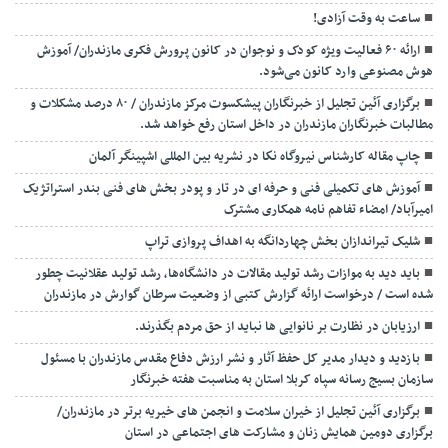
ساعت به وقت آزادی!
ارائه ۶۰ فعالیت ویژه کودک و نوجوان در کانون پرورش فکری مازندران/ آموزش
هوش مصنوعی وارد کانون می‌شود.
برگزاری آئین تجلیل از خبرنگاران پیشکسوت مرکز مازندران / ۸۰ درصد مشکلات و
مطالبات خبرنگاران مازندران در داخل استان رفع خواهد شد.
چاپ مقاله کارشناس نيروگاه نكا در نشریه بین المللی اشپینگر آلمان
آموزش های تکمیلی فنی و حرفه ای در تار و پودر بخش های فنی بندر استراتژیک
امیرآباد/ امضاء تفاهم نامه همکاری مشترک
شلیک تیراندازان بخش چهاردانگه به اهداف پروازی تراپ
باید دید به موازات رشد تولید مقالات در دانشگاه‌ها، رشد تولید عقلانیت چطور
شده است / درخواست ارائه گزارش کتبی از وضعیت سرطان گوارش در مازندران
ارزیابان در نظارت بر نانوایی ها نباید از حق مردم بگذرند.
بازدید و دیدار مدیر کل حفظ آثار و نشر ارزش دفاع مقدس مازندران با مسئول
سازمان بسیج رسانه سپاه کربلا استان به مناسبت هفته خبرنگار
برگزاری آئین تجلیل از خیران سلامت و انجمن های خیریه برتر در مازندران/
برگزاری دومین همایش زنان و مشارکت های اجتماعی در استان