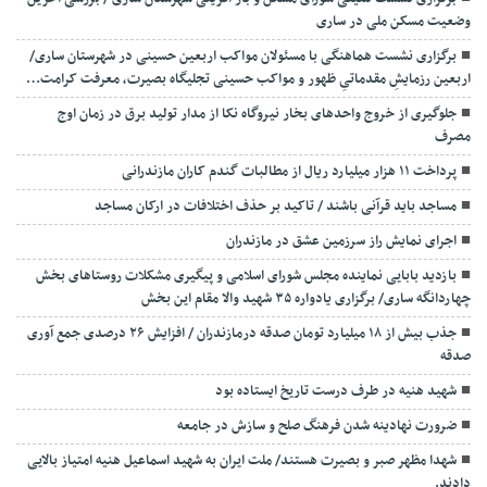
وضعیت مسکن ملی در ساری
برگزاری نشست هماهنگی با مسئولان مواکب اربعین حسینی در شهرستان ساری/
اربعین رزمایشِ مقدماتیِ ظهور و مواکب حسینی تجلیگاه بصیرت، معرفت کرامت…
جلوگیری از خروج واحدهای بخار نیروگاه نکا از مدار تولید برق در زمان اوج
مصرف
پرداخت ۱۱ هزار میلیارد ریال از مطالبات گندم کاران مازندرانی
مساجد باید قرآنی باشند / تاکید بر حذف اختلافات در ارکان مساجد
اجرای نمایش راز سرزمین عشق در مازندران
بازدید بابایی نماینده مجلس شورای اسلامی و پیگیری مشکلات روستاهای بخش
چهاردانگه ساری/ برگزاری یادواره ۳۵ شهید والا مقام این بخش
جذب بیش از ۱۸ میلیارد تومان صدقه درمازندران / افزایش ۲۶ درصدی جمع آوری
صدقه
شهید هنیه در طرف درست تاریخ ایستاده بود
ضرورت نهادینه شدن فرهنگ صلح و سازش در جامعه
شهدا مظهر صبر و بصیرت هستند/ ملت ایران به شهید اسماعیل هنیه امتیاز بالایی
دادند.