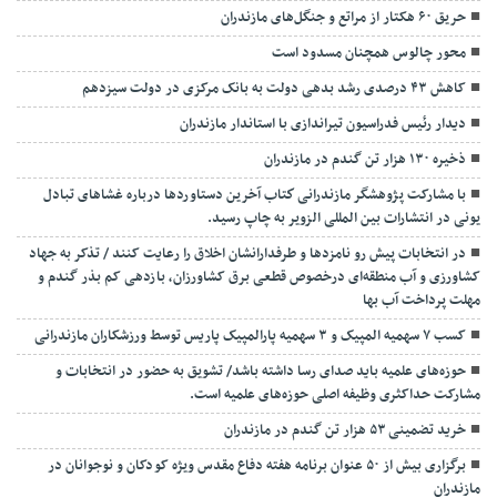
حریق ۶۰ هکتار از مراتع و جنگل‌های مازندران
محور چالوس همچنان مسدود است
کاهش ۴۳ درصدی رشد بدهی دولت به بانک مرکزی در دولت سیزدهم
دیدار رئیس فدراسیون تیراندازی با استاندار مازندران
ذخیره ۱۳۰ هزار تن گندم در مازندران
با مشارکت پژوهشگر مازندرانی كتاب آخرین دستاوردها درباره غشاهای تبادل
یونی در انتشارات بین المللی الزویر به چاپ رسید.
در انتخابات پیش رو نامزدها و طرفدارانشان اخلاق را رعایت کنند / تذکر به جهاد
کشاورزی و آب منطقه‌ای درخصوص قطعی برق کشاورزان، بازدهی کم بذر گندم و
مهلت پرداخت آب بها
کسب ۷ سهمیه المپیک و ۳ سهمیه پارالمپیک پاریس توسط ورزشکاران مازندرانی
حوزه‌های علمیه باید صدای رسا داشته باشد/ تشویق به حضور در انتخابات و
مشارکت حداکثری وظیفه اصلی حوزه‌های علمیه است.
خرید تضمینی ۵۳ هزار تن گندم در مازندران
برگزاری بیش از ۵۰ عنوان برنامه هفته دفاع مقدس ویژه کودکان و نوجوانان در
مازندران