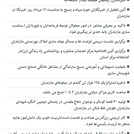
خبرنگاران، چشمان همیشه بیدار جامعه‌اند
آئین تجلیل از خبرنگاران حوزه سپاه و بسیج به مناسبت ۱۷ مرداد روز خبرنگا در
مازندران
تاکید بر معرفی مشاور در امور معلولان توسط فرمانداران و شهرداران / مناسب
سازی مازندران باید جدی تر پیگیری شود.
برگزاری نشست بررسی فرصت ها و مسائل مولد سازی املاک بهزیستی مازندران
برگزاری آئین افتتاحیه مرکز خدمات مشاوره و روانشناسی راه زندگی (رز)در
کتابخانه مرکز استان
حمایت تسهیلاتی و آموزشی بسیج سازندگی از مشاغل خانگی صنایع دستی
شهرستان ساری
ذخیره استراتژیک ۱۷۵ هزار تن گندم در سیلوهای مازندران
ساعت کاری مراکز دولتی مازندران ۶ تا ۱۰ صبح می باشد.
تولید ۴۰ قصه کودک و نوجوان دفاع مقدس در راستای دومین کنگره شهدای
مازندران علویان خط شکن در مازندران
کار تربیتی بزرگترین عبادت و خدمت است/تربیت خوب یک دانش‌آموز شاید
منجر به تربیت رئیسی‌ها شود.
برگزاری ‌نشست تلفیقی شورای مسکن و باز آفرینی شهرستان ساری / بررسی آخرین