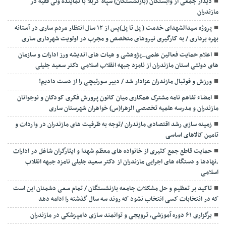
دیدار جمعی از وابستگان (بازنشستگان) سپاه کربلا با نماینده ولی فقیه در
مازندران
پروژه سیدالشهدای خدمت ( پل تا پل)پس از ۱۲ سال انتظار مردم ساری در آستانه
بهره برداری / به کارگیری نیروهای متخصص و مجرب در اولویت شهرداری ساری
اعلام حمایت فعالین علمی_پژوهشی و هیات های اندیشه ورز ادارات و سازمان
های دولتی استان مازندران از نامزد جبهه انقلاب اسلامی دکتر سعید جلیلی
ورزش و فوتبال مازندران عزادار شد / دبیر سورتیچی را از دست دادیم!
امضاء تفاهم نامه مشترک همکاری میان کانون پرورش فکری کودکان و نوجوانان
مازندران و مدرسه علمیه تخصصی الزهرا(س) خواهران شهرستان ساری
زمینه سازی رشد اقتصادی مازندران /توجه به ظرفیت های مازندران در واردات و
تامین کالاهای اساسی
حمایت قاطع جمع کثیری از خانواده های معظم شهدا و ایثارگران شاغل در ادارات
،نهادها و دستگاه های اجرایی مازندران از دکتر سعید جلیلی نامزد جبهه انقلاب
اسلامی
تاکید بر تعظیم و حل مشکلات جامعه بازنشستگان / تمام سعی دشمنان این است
که در انتخابات کسی انتخاب نشود که روند سه سال گذشته را ادامه دهد
برگزاری ۶۱ دوره آموزشی، ترویجی و توانمند سازی دامپزشکی در مازندران