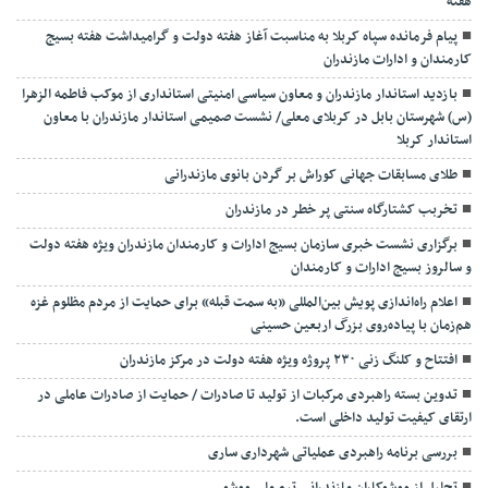
هفته
پیام فرمانده سپاه کربلا به مناسبت آغاز هفته دولت و گرامیداشت هفته بسیج
کارمندان و ادارات مازندران
بازدید استاندار مازندران و معاون سیاسی امنیتی استانداری از موکب فاطمه الزهرا
(س) شهرستان بابل در کربلای معلی/ نشست صمیمی استاندار مازندران با معاون
استاندار کربلا
طلای مسابقات جهانی کوراش بر گردن بانوی مازندرانی
تخربب کشتارگاه سنتی پر خطر در مازندران
برگزاری نشست خبری سازمان بسیج ادارات و کارمندان مازندران ویژه هفته دولت
و سالروز بسیج ادارات و کارمندان
اعلام راه‌اندازی پویش بین‌المللی «به سمت قبله» برای حمایت از مردم مظلوم غزه
هم‌زمان با پیاده‌روی بزرگ اربعین حسینی
افتتاح و کلنگ زنی ۲۳۰ پروژه ویژه هفته دولت در مرکز مازندران
تدوین بسته راهبردی مرکبات از تولید تا صادرات / حمایت از صادرات عاملی در
ارتقای کیفیت تولید داخلی است.
بررسی برنامه راهبردی عملیاتی شهرداری ساری