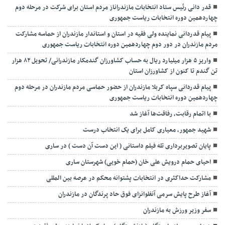
قدر دانی رئیس ستاد انتخابات مازندراناز مردم استان برای شرکت در مرحله دوم
چهاردهمین دوره انتخابات ریاست جمهوری
پیام قدردانی نماینده ولی فقیه در استان و استاندار مازندران از حماسه مشارکت
مردم مازندران در دور دوم چهاردهمین دوره انتخابات ریاست جمهوری
واریز ۵ هزار میلیارد ریال به حساب کشاورزان گندمکار مازندرانی/ تحویل ۸۲ هزار
تن گندم تا کنون از کشاورزان استان
پیام قدردانی سپاه کربلا مازندران از حضور حماسی مردم مازندران در مرحله دوم
چهاردهمین دوره انتخابات ریاست جمهوری
با اتمام رقابت، رفاقت‌ها آغاز شد
شهید جمهور، معیاری کامل برای یک انتخاب درست
پایان تصویربرداری تله فیلم داستانی ( این دست آن دست ) در ساری
احیای حمام درویش علی خان (حمام خویی) شهرستان ساری
مشارکت حداکثری در انتخابات پشتوانه محکم در عرصه بین المللی
آغاز طرح پایش سرمی آنفلوانزای فوق حاد پرندگان در مازندران
سفر وزیر ورزش به مازندران