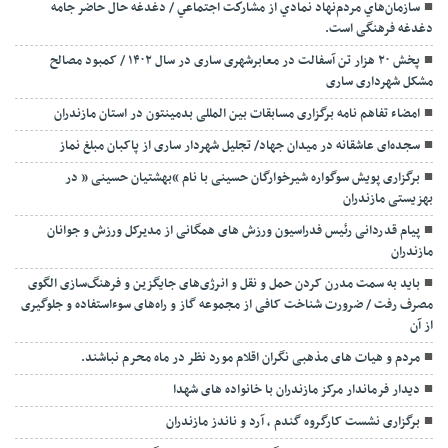
سازمان‌هاي مردم‌نهاد نمادي از مشاركت اجتماعي / دغدغه حال حاضر جامه
دغدغه فرهنگی است.
پخش ۲۰ هزار تن آسفالت در معابرشهری ساری در سال ۱۴۰۲ / کمبود مصالح
مشکل شهرداری ساری
امضاء تفاهم نامه برگزاری مسابقات بین المللی بدمینتون در استان مازندران
سجده‌ای عاشقانه در میدان جهاد/ تجلیل شهردار ساری از پاکبان مبلغ نماز
برگزاری پویش سوگواره شیرخوارگان حسینی با نام “بهشتیان حسینی ” در
بهزیستی مازندران
پیام قدردانی رئیس فدراسیون ورزش های همگانی از مدیرکل ورزش و جوانان
مازندران
باید به سمت مدرن کردن حمل و نقل و انرژی‌های جایگزین و فرهنگ‌سازی الگوی
مصرف رفت / ضرورت شناخت کافی از مجموعه گاز و راه‌های سوءاستفاده و جلوگیری
از آن
مردم و هیات های مذهبی نگران اقلام مورد نظر در ماه محرم نباشند.
دیدار فرماندار مرکز مازندران با خانواده های شهدا
برگزاری نشست کارگروه گندم ، آرد و ناندز مازندران