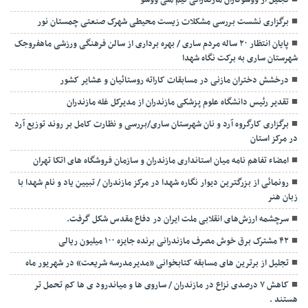
تجلیل از ووشوکاران مازندرانی تیم ملی ووشو
برگزاری نشست بررسی مشکلات زیست محیطی شهرک صنعتی چمستان نور
پایان انتظار ۲۰ ساله مردم ساری / بهره برداری از سالن فرهنگی ورزشی ماهفروجک
شهرستان ساری به برکت نگاه شهدا
درخشش دختران مازنی در مسابقات کاراته روستائیان و عشایر کشور
تقدیر رئیس دانشگاه علوم پزشکی مازندران از مدیرکل غله مازندران
برگزاری کارگروه آرد و نان شهرستان ساری/بررسی و نظارت کامل بر روند توزیع آرد
در مرکز استان
امضاء تفاهم نامه میان استانداری مازندران و سازمان فروشگاه های اتکا تهران
رونمائی از بزرگترین دیوار نگاره شهدا در مرکز مازندران / تبیین یاد و نام شهدا با
زبان هنر
سرچشمه ارزش‌های انقلابی ملت ایران در دفاع مقدس شکل گرفت.
۴۲ مشترک برق خوش مصرف مازندرانی برنده جایزه ۱۰۰ میلیون ریالی
تجلیل از برترین های مسابقه کتابخوانی «مدیرمدرسه شریعت» در شهریور ماه
کاهش ۷ درصدی نزاع در مازندران / ساروی ها و میاندرود ی ها کم تحمل تر
هستند‌ .