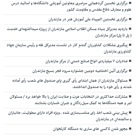
برگزاری نخسین گردهمایی سراسری معاونین آموزشی دانشگاه‌ها و اساتید درس
علوم و معارف دفاع مقدس و مقاومت کشور
برگزاری نخستین المپیاد ملی آموزش هنر در مازندران
بازدید مدیرکل بنیاد مسکن انقلاب اسلامی مازندران از پروژه سیدالشهدای خدمت
( پل تا پل) مرکز مازندران
پیگیری مشکلات کشاورزان گندم کار در نشست مدیرکل غله و رئیس سازمان جهاد
کشاورزی مازندران
صادرات ۷ میلیاردی انواع صنایع دستی از مرکز مازندران
برگزاری آئین اختتامیه دومین جشنواره سرود فجر بسیج مازندران
مسئولان مازندران از همان ابتدای رآی گیری پای صندوق های شعب رآی آماده
شدند و رآی خود را به صندوق انداختند.
مشارکت حداکثری در انتخابات عزت و صلابت ایران را بالا خواهد برد / مسئولان
امر و همه دستگاه‌ها به کمک سیل‌زدگان و جبران خسارات بشتابند
پیش بینی شعب اخذ رای مناسب‌سازی شده ، ویژه افراد دارای معلولیت، جانبازان
و سالمندان در مازندران
مجهز شدن تاکسی های ساری به دستگاه کارتخوان