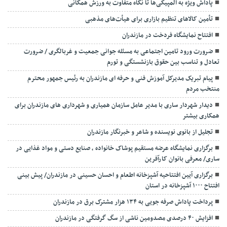
پاداش ویژه به المپیکی‌ها تا نگاه متفاوت به ورزش همگانی
تأمین کالاهای تنظیم بازاری برای هیأت‌های مذهبی
افتتاح نمایشگاه فردخت در مازندران
ضرورت ورود تامین اجتماعی به مسئله جوانی جمعیت و غربالگری / ضرورت
تعادل و تناسب بین حقوق بازنشستگی و تورم
پیام تبریک مدیرکل آموزش فنی و حرفه ای مازندران به رئیس جمهور محترم
منتخب مردم
دیدار شهردار ساری با مدیر عامل سازمان همیاری و شهرداری های مازندران برای
همکاری بیشتر
تجلیل از بانوی نویسنده و شاعر و خبرنگار مازندران
برگزاری نمایشگاه عرضه مستقیم پوشاک خانواده ، صنایع دستی و مواد غذایی در
ساری/ معرفی بانوان کارآفرین
برگزاری آیین افتتاحیه آشپزخانه اطعام و احسان حسینی در مازندران/ پیش بینی
افتتاح ۱۰۰۰ آشپزخانه در استان
پرداخت پاداش صرفه جویی به ۱۳۴ هزار مشترک برق در مازندران
افزایش ۴۰ درصدی مصدومین ناشی از سگ گرفتگی در مازندران