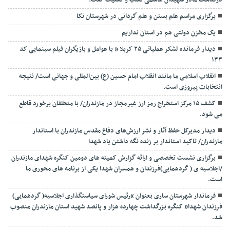
درگذشت مادر شهیدان هاشمی نسب را تسلیت گفت:
برگزاری مراسم علم بستن و علم گردانی در شهرستان نکا
یک مخزن دولتی هم در استان نداریم
دیدار فرمانده لشکر عملیاتی ۲۵ کربلا ” با عوامل و بازیگران فیلم سینمایی کد
۱۳۳
انقلاب اسلامی ما مانند انقلاب امام حسین (ع) بین‌المللی و جهانی است/ نتیجه
انتخابات پیروزی است.
کشف ۱۵ مرکز استخراج رمز ارز غیرمجاز در مازندران/ با متخلفان برخورد قاطع
می شود.
دیدار مدیرکل حفظ آثار و نشر ارزش‌های دفاع مقدس مازندران با استاندار
مازندران/ تاکید استاندار بر زنده نگه داشتن یاد شهدا
برگزاری نشست تخصصی و ارائه گزارش کمیته های دومین کنگره شهدای مازندران
/اجلاسیه ی ( گردهمایی)فرزندان و همسران شهدا یکی از برنامه های محوری ما
است.
فرماندار شهرستان ساری بعنوان “رئیس شورای سیاستگذاری اجلاسیه( گردهمایی)
فرزندان شهدا” کنگره بزرگداشت چهارده هزار و پانصد شهید استان مازندران منصوب
شد.