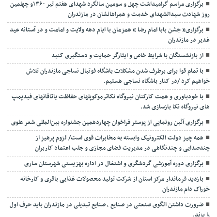
برگزاری مراسم گرامیداشت چهل و سومین سالگرد شهدای هفتم تیر ۱۳۶۰و چهلمین
روز شهادت سیدالشهدای خدمت و همراهانشان در مازندران
برگزاری« جشن بابا امام رضا » همزمان با ایام دهه ولایت و امامت و در آستانه عید
غدیر در مازندران
از بازنشستگان با شرایط خاص و ایثارگر حمایت و دستگیری کنید
با تمام قوا برای برطرف شدن مشکلات باشگاه فوتبال نساجی مازندران تلاش
خواهیم کرد /در کنار باشگاه نساجی هستیم.
با خودباوری و همت کارکنان نیروگاه نکاترموکوپلهای حفاظت یاتاقانهای فیدپمپ
های نیروگاه نکا بازسازی شد.
برگزاری آئین رونمایی از پوستر فراخوان چهاردهمین جشنواره بین‌المللی شعر علوی
همه چیز دولت الکترونیک وابسته به مخابرات قوی است/ لزوم پرهیز از
چندصدایی و چندنگاهی در مدیریت فضای مجازی و جلب اعتماد کاربران
برگزاری دوره آموزشی گردشگری و اشتغال در اداره بهزیستی شهرستان ساری
بازدید فرماندار مرکز استان از شرکت تولید محصولات غذایی باقری و کارخانه
خوراک دام مازندران
ضرورت داشتن الگوی صنعتی در صنایع ، صنایع تبدیلی در مازندران باید حرف اول
را بزند.