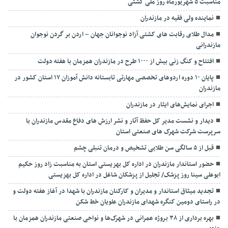
مناسبت ۵ شهریورماه روز ملی کشتی
نماينده ولی فقیه در مازندران
مدال طلای رقابت های کشتی آزاد نوجوانان جهان – اردن بر گردن نوجوان
مازندرانی
افتتاح و کنگ زنی بیش از ۱۰۰۰ طرح در مازندران همزمان با هفته دولت
پایان ۱۰ دوره اردوهای تخصصی مهارتی تابستانه دانش آموزان ۱۷ استان کشور در
مازندران
اجرای نمایش‌های ایثار در مازندران
دیدار و نشست مدیر کل حفظ آثار و نشر ارزش های دفاع مقدس مازندران با
سرپرست شرکت شهرک های صنعتی استان
قبل از ۵ سالگی سن طلایی تشخیص و درمان تنبلی چشم
حضور استاندار مازندران در اداره کل بهزیستی استان به مناسبت زاد روز حکیم
ابوعلی سینا روز پزشک/ تجلیل از پزشکان شاغل در اداره کل بهزیستی
تجدید میثاق استاندار و مدیران و کارکنان مازندران با شهدا در آغاز هفته دولت و
در راستای دومین کنگره شهدای مازندران علویان خط شکن
بهره برداری از ۳۸ بروژه عمرانی در شهرک‌ها و نواحی صنعتی مازندران همزمان با