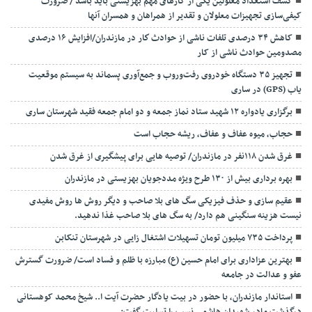
کشف استعداد معلولین یکی از کارهای مهم بهزیستی باید باشد / ضرورت
کیفی‌سازی تجهیزات معلولان و تقدیر از همراهان و همسران آنها
کاهش ۳۴ درصدی تلفات ناشی از حوادث كار در مازندران/افزایش ۱۶ درصدی
مصدومین حوادث ناشی از کار
تجهیز ۳۵ دستگاه خودروی رفت‌وروب و جمع‌آوری پسماند به سیستم موقعیت
یاب (GPS) در ساری
برگزاری یادواره ۱۲ شهید ستاد نماز جمعه و دو امام جمعه فقید شهرستان ساری
حجاب، میوه عفاف و عفاف، ریشه حجاب است
غرق شدن ۱۱۸نفر در مازندران/ توصيه هايی برای پيشگيری از غرق شدن
بهره برداری بیش از ۱۳۰ طرح ویژه مددجویان بهزیستی در مازندران
عقیم سازی و حذف فیزیکی سگ های بلا صاحب و دیگر روش ها روش مفیدی
نیست هزینه سنگینی هم دارد/ به سگ های بلا صاحب غذا ندهید.
پرداخت ۷۳۵ میلیون تومان تسهیلات اشتغال زایی در شهرستان تنکابن
بهترین عزاداری برای امام حسین (ع) مبارزه با ظلم و فساد است/ ضرورت گسترش
عفو و عدالت در جامعه
استاندار مازندران، با حضور در بیت یادگار حضرت آیت ا.. شیخ محمد کوهستانی