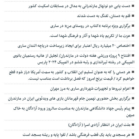
دست یابی دو نونهال مازندرانی به مدال در مسابقات اسکیت کشور
قلم به دستان، تفنگ به دست شدند
برگزاری ویژه برنامه “کتاب در روستای من” در ساری
عزت ما از تکریم یاد شهدا و آثار و فرهنگ شهدا است.
اختصاص ۲۰ میلیارد ریال اعتبار برای ایجاد زیرساخت دریاچه الندان ساری
افتتاح ۹ پروژه ورزشی هفته دولت در مازندران/ تجلیل از هانیه رستمیان بانوی
المپیکی در رشته تیراندازی و رتبه ششم در المپیک ۲۰۲۴ پاربس
هر دستی را که به عنوان تسلیم این انقلاب و کشور به سمت آمريکا دراز شود قطع
خواهیم کرد / قیمت برنج امروز که فصل برداشت است مناسب نیست.
اعزام نیروها و تجهیزات شهرداری ساری به مرز مهران
برگزاری بخش حضوری نهمین جام قهرمانان بازی های ویدئویی ایران در مازندران
پیام رئیس جهاد دانشگاهی مازندران به مناسبت سالروز ورود آزادگان به خاک
میهن
ملت ایران در انتظار آزادی اسرا ( آزادگان)
هر مسجدی باید یک قطب فرهنگی باشد / تقوا پایه و ریشه مسجد است