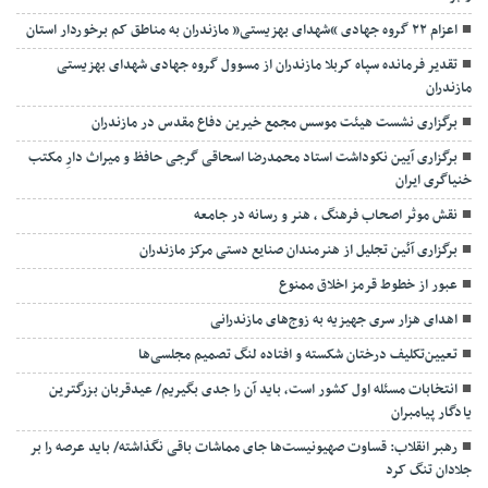
اعزام ۲۲ گروه جهادی “شهدای بهزیستی” مازندران به مناطق کم برخوردار استان
تقدیر فرمانده سپاه کربلا مازندران از مسوول گروه جهادی شهدای بهزیستی
مازندران
برگزاری نشست هیئت موسس مجمع خیرین دفاع مقدس در مازندران
برگزاری آیین نکوداشت استاد محمدرضا اسحاقی گرجی حافظ و میراث دارِ مکتب
خنیاگری ایران
نقش موثر اصحاب فرهنگ ، هنر و رسانه در جامعه
برگزاری آئین تجلیل از هنرمندان صنایع دستی مرکز مازندران
عبور از خطوط قرمز اخلاق ممنوع
اهدای هزار سری جهیزیه به زوج‌های مازندرانی
تعیین‌تکلیف درختان شکسته و افتاده لنگ تصمیم مجلسی‌ها
انتخابات مسئله اول کشور است، باید آن را جدی بگیریم/ عیدقربان بزرگترین
یادگار پیامبران
رهبر انقلاب: قساوت صهیونیست‌ها جای مماشات باقی نگذاشته/ باید عرصه را بر
جلادان تنگ کرد