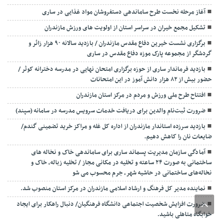
آغاز مرحله نخست طرح ساماندهی دستفروشان مواد غذایی در ساری
تشکیل مجمع خیران در سراسر استان از اولویت های ورزش مازندران
برگزاری نشست خیرین دفاع مقدس مازندران / بازدید سالانه ۹۰ هزار زائر و
گردشگر از مجموعه پارک موزه دفاع مقدس در ساری
بازدید فرماندار ساری از حوزه برگزاری امتحان نهایی در مدرسه دخترانه کوثر /
حضور بیش از ۸۲ هزار دانش آموز در این امتحانات
افتتاح طرح ملی ورزش و مردم در مرکز استان مازندران
ضرورت ثبت‌نام والدین برای دریافت خدمات سرویس مدرسه در سامانه (سپند)
بازدید سرزده استاندار مازندران از اداره کل غله و مراکز خرید تضمینی گندم/
ضایعات نان را کاهش دهیم.
آمادگی سازمان مدیریت پسماند ساری برای ساماندهی خاک و نخاله های
ساختمانی به صورت ۲۴ ساعته و تخلیه در مکانی مجاز / تخلیه زباله، خاک و
نخاله‌های ساختمانی در حاشیه شهر، جرم محسوب می شو
نماینده مدیر کل فرهنگ و ارشاد اسلامی مازندران در مرکز استان منصوب شد.
ضرورت افزایش شخصیت اجتماعی دانشگاه فرهنگیان/ دنبال راهکار برای ایجاد
خوابگاه متاهلی باشید.