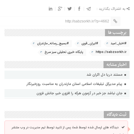
به اشتراک بگذارید :
http://sabzsorkh.ir/?p=4662
برچسب ها
#اخبار_امید
#ایران_قوی
#بسیج_رسانه_مازندران
https://sabzsorkh.ir
پایگاه خبری تحلیلی سبز سرخ
اخبار مشابه
مستند دریا دل اکران شد
پیام مدیرکل تبلیغات اسلامی استان مازندران به مناسبت روزخبرنگار
جان نباشد جز خبر در آزمون هرکه را افزون خبر، جانش فزون
ثبت دیدگاه
دیدگاه های ارسال شده توسط شما، پس از تایید توسط تیم مدیریت در وب منتشر