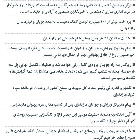
برگزاری آئین تجلیل از اصحاب رسانه و خبرنگاران به مناسبت ۱۷ مرداد روز خبرنگار
در فرمانداری ساری / دشمنی با خبرنگاران دشمنی با آزادی و حقیقت است.
پرداخت بیش از ۴۰۰ میلیارد تومان کمک معیشت به مددجویان و نیازمندان
مازندرانی
احداث مخازن ۲۵ هزارتنی روغن خام خوراکی در مازندران
پیام مدیرکل ورزش و جوانان مازندران به مناسبت کسب نشان نقره المپیک توسط
امیرحسین زارع / اخلاق پهلوانی بهتر ار مدال قهرمانی است.
زیرگذر سه راه جویبار بزودی کلنگ زنی خواهد شد و عملیات تکمیل نهایی پل سه
راه جویبار مجدانه شتاب گیری می شود/دولت وفاق ملی متشکل از همه گرایش‌ها و
نگاه‌های سیاسی است.
تقدیر و قدردانی رئیس ستاد کل نیرو‌های مسلح کشور از زحمات فرمانده سپاه
کربلا مازندران
پیام مدیرکل ورزش و جوانان مازندران پس از کسب مدال نقره پهلوان مازندرانی
آئین افتتاحیه مسجد حضرت موسی ابن جعفر (ع) و کلنگ‌زنی حسینیه روستای
کارنام بخش چهاردانگه ساری
خدمت به مردم بزرگترین سلاح در مقابل استکبار جهانی است/ انتقام شهادت آقای
هنیه را قطعا خواهیم گرفت.