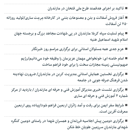
تاکید بر اجرای هدفمند طرح ملی فتحان در مازندران
آغاز فروش آسفالت و بتن و مصنوعات بتنی در کارخانه مِرمِت ساری/تولید روزانه
۲۵۰ تن آسفالت
پیام تسلیت سپاه کربلا مازندران در پی شهادت مجاهد بزرگ و برجسته جهان
اسلام شهید اسماعیل هنیه
عزم جدی همه مسئولان استانی برای برگزاری مراسم روز خبرنگار
امام خامنه ای: خونخواهی مهمان عزیزمان را وظیفه خود می‌دانیم/رژیم
صهیونیستی زمینه مجازات سخت را برای خود فراهم ساخت
برگزاری نخستین همایش استانی مدیریت کربن در مازندران/ ضرورت نهادینه
شدن فرهنگ صرفه جویی در جامعه
برگزاری نشست خبری مدیرکل آموزش فنی و حرفه ای مازندران / بازدید از مرکز
شماره ۳ آموزش فنی و حرفه ای ساری
شرایط سفر ایمن برای رفت و آمد زائران اربعین فراهم شود/پیاده روی اربعین
معرفت آفرین است.
برگزاری دومین پیش اجلاسیه فرزندان و همسران شهدا در راستای دومین کنگره
شهدای مازندران سرزمین علویان خط شکن