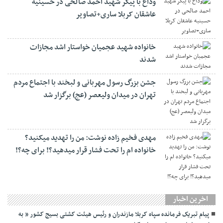
وداع با پیکر شهید احمد صالحی‌ در حسینیه
عاشقان کربلا ساری+تصاویر
خانواده شهید عجمیان خواستار اشد مجازات
شدند
جشن بزرگ رسول مهربانی و لبخند با اجتماع مردم
تهران در میدان ولیعصر (عج) برگزار شد
مهدی فخیم زاده نوشت: من را تهدید میکنید؟
خانواده ام را‌ تحت فشار قرار میدهید؟! برای چه؟!
اخرین اخبار
پیام تبریک فرمانده سپاه کربلا مازندران و رئیس هیئت کشتی بسیج کشور ” به