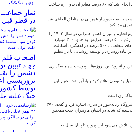
وی افزود: در سال ۹۵ حدود ۱۵ درصد به مساحت شهر ساری الحاق شد که ۸۰ درصد معابر آن بدون زیرساخت
نماز جماعت ه
در قطر قبل ا
‌شده به ساخت‌وساز عمرانی در مناطق الحاقی شد
ی پیدا کند.
معاون حمل‌ونقل و امور زیر بنایی شهردار ساری ، به نرخ تورم اشاره و‌ میزان اعتبار عمرانی در سال ۱۴۰۲ را
حدود ۲۰۰ میلیارد تومان اعلام کرد و گفت: در سال ۱۴۰۳ این رقم با ۵۰ درصد افزایش به حدود ۳۰۰ میلیارد
تومان رسیده است که رشدی اعتباری ۹۲ درصد در هدایت آب‌های سطحی ، ۵۰۰ درصد در لکه‌گیری آسفالت،
لت خیابان‌ها جداول و معابر، ۱۰۰ درصدی در پیاده‌روسازی و توسعه روشنایی با باز تنظیم
اصحاب قلم و
جهاد تبیین ت
 و‌ افزود: این پروژه‌ها با پیوست سرمایه‌گذاری
دشمن را نقش
تروریستی اع
 هزینه ساخت فاز( مرحله) ۳ پروژه ابن شهرآشوب را ۲۵ میلیارد تومان اعلام کرد و یادآور شد: اعتبار این
توسط کشورها
جنگ علیه مل
 واگذاری است.
معاون حمل‌ونقل و امور زیر بنایی شهردار ساری همچنین به نیروگاه زباله‌سوز در ساری اشاره کرد و گفت: ۳۷۰
سال ۱۴۰۲ برای این پروژه جذب‌شده که شاید در استان مازندران جذب همچنین
رصد اعلام کرد و افزود: تلاش می‌شود این پروژه تا پایان سال به