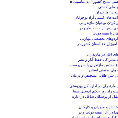
رئیس هیئت کشتی بسیج کشور ” به مناسبت ۵
ز ملی کشتی
یه در مازندران
بت های کشتی آزاد نوجوانان
ر گردن نوجوان مازندرانی
افتتاح و کنگ زنی بیش از ۱۰۰۰ طرح در
ان با هفته دولت
۱ دوره اردوهای تخصصی مهارتی
تابستانه دانش آموزان ۱۷ استان کشور در
ی ایثار در مازندران
مدیر کل حفظ آثار و نشر
ع مقدس مازندران با سرپرست
ای صنعتی استان
 ۵ سالگی سن طلایی تشخیص و درمان
 مازندران در اداره کل بهزیستی
بت زاد روز حکیم ابوعلی سینا
یل از پزشکان شاغل در اداره
تاندار و مدیران و کارکنان
دا در آغاز هفته دولت و در
کنگره شهدای مازندران علویان