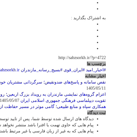
به اشتراک بگذارید :
http://sabzsorkh.ir/?p=4722
برچسب ها
#اخبار_امید
#ایران_قوی
#بسیج_رسانه_مازندران
sabzsorkh.ir
اخبار مشابه
نقص سامانه و پاسخ‌های ضدونقیض؛ سرگردانی مشتریان خوش
1405/05/11
اعزام گروه‌های نمایشی مازندران به رویداد بزرگ اربعین؛ روا
تقویت دیپلماسی فرهنگی جمهوری اسلامی ایران
1405/05/07
همکاری سپاه و منابع طبیعی؛ گامی موثر در مسیر حفاظت از
ثبت دیدگاه
دیدگاه های ارسال شده توسط شما، پس از تایید توسط
پیام هایی که حاوی تهمت یا افترا باشد منتشر نخواهد 
پیام هایی که به غیر از زبان فارسی یا غیر مرتبط باشد