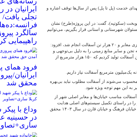
رسانه‌های عر
دای خدمت (پل تا پل) پس از سال‌ها توقف اشاره و
تجلی یافت/ 
فرانسه:ده‌ها 
نوبخت (سکوتپه)، گفت: در این پروژه(طرح) نشان
ئولان شهرستانی و استانی قرار بگیریم، می‌توانیم
سالگرد پیروز
راهپیمایی کر
وی با بیان اینکه، ۲۸ هزار تن مصالح سال گذشته برای زیرسازی معابر و ۲۰ هزار تن آسفالت انجام شد، افزود:
شت از رودخانه تجن و سایر منابع زمینی را به دلیل بی‌توجهی و
کارشکنی برخی ادارات شهرستان ساری نداشتیم، ۲۰ هزار تن آسفالت تولید کردیم که ۱۵۰ هزار مترمربع از
فرود همای پی
 یک‌میلیون مترمربع آسفالت نیاز داریم.
ایرانیان/پیر
محقق شد
محسوب می‌شوند از آسفالت مطلوب نباید بی‌بهره
ر به این مهم توجه ویژه شود.
آسفالت مناسب خیابان‌ها و معابر اصلی شهر از
را در راستای تکمیل سیستم‌های اصلی هدایت
وداع با پیکر
آب‌های سطحی و پروژه‌های احداث کانال زیرسطحی مصلی، خیابان فرهنگ و خیابان قارن در سال ۱۴۰۳ محقق
در حسینیه عا
ساری+تصاوی