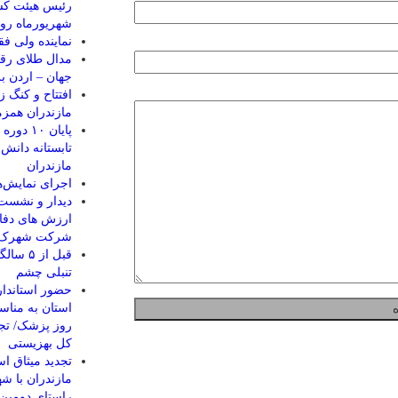
شهریورماه رو
نماينده ولی فق
مدال طلای رقا
جهان – اردن ب
مازندران همزم
پایان ۰
مازندران
اجرای نمایش‌ها
دیدار و نشست 
ارزش های دفا
شرکت شهرک ه
قبل از
تنبلی چشم
حضور استاندار
استان به مناس
روز پزشک/ تجل
کل بهزیستی
تجدید میثاق اس
مازندران با شه
راستای دومین 