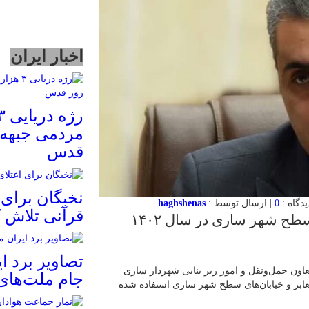
اخبار ایران
مردمی جبهه 
قدس
نخبگان برای 
0
| ارسال توسط :
haghshenas
قرآنی تلاش ک
۲۰ هزار تن آسفالت برای بهسازی معابر سطح شهر ساری در سال ۱۴۰۲
تصاویر برد ای
ون حمل‌ونقل و امور زیر بنایی شهردار ساری
جام ملت‌های 
 معابر و خیابان‌های سطح شهر ساری استفاده ‌شده