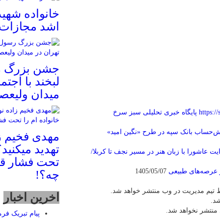
خانواده شهی
اشد مجازات
جشن بزرگ ر
لبخند با اجتم
میدان ولیعصر
https://
پایگاه خبری تحلیلی سبز سرخ
‌حساب بانک سپه در طرح «نگین امید»
مهدی فخیم ز
تهدید میکنید؟
یت عاشورا با زبان هنر در مسیر نجف تا کربلا/
تحت فشار قر
 عرصه‌های طبیعی
1405/05/07
چه؟!
 تیم مدیریت در وب منتشر خواهد شد.
اخرین اخبار
شد.
 منتشر نخواهد شد.
پیام تبریک فرم