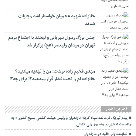
خانواده شهید عجمیان خواستار اشد مجازات
شدند
جشن بزرگ رسول مهربانی و لبخند با اجتماع مردم
تهران در میدان ولیعصر (عج) برگزار شد
مهدی فخیم زاده نوشت: من را تهدید میکنید؟
خانواده ام را‌ تحت فشار قرار میدهید؟! برای چه؟!
اخرین اخبار
پیام تبریک فرمانده سپاه کربلا مازندران و رئیس هیئت کشتی بسیج کشور ” به
مناسبت ۵ شهریورماه روز ملی کشتی
نماينده ولی فقیه در مازندران