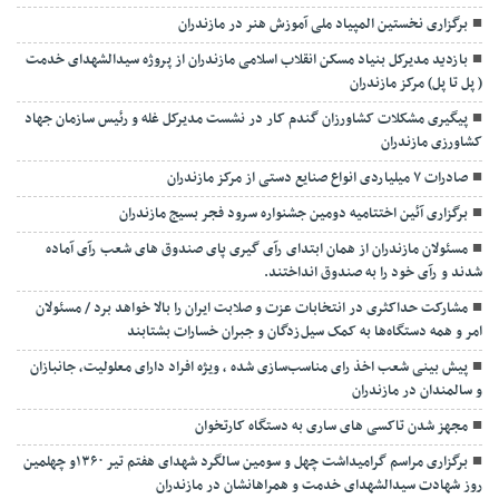
برگزاری نخستین المپیاد ملی آموزش هنر در مازندران
بازدید مدیرکل بنیاد مسکن انقلاب اسلامی مازندران از پروژه سیدالشهدای خدمت
( پل تا پل) مرکز مازندران
پیگیری مشکلات کشاورزان گندم کار در نشست مدیرکل غله و رئیس سازمان جهاد
کشاورزی مازندران
صادرات ۷ میلیاردی انواع صنایع دستی از مرکز مازندران
برگزاری آئین اختتامیه دومین جشنواره سرود فجر بسیج مازندران
مسئولان مازندران از همان ابتدای رآی گیری پای صندوق های شعب رآی آماده
شدند و رآی خود را به صندوق انداختند.
مشارکت حداکثری در انتخابات عزت و صلابت ایران را بالا خواهد برد / مسئولان
امر و همه دستگاه‌ها به کمک سیل‌زدگان و جبران خسارات بشتابند
پیش بینی شعب اخذ رای مناسب‌سازی شده ، ویژه افراد دارای معلولیت، جانبازان
و سالمندان در مازندران
مجهز شدن تاکسی های ساری به دستگاه کارتخوان
برگزاری مراسم گرامیداشت چهل و سومین سالگرد شهدای هفتم تیر ۱۳۶۰و چهلمین
روز شهادت سیدالشهدای خدمت و همراهانشان در مازندران