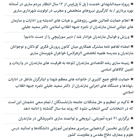
پروژه سیدالشهدای خدمت ( پل تا پل)پس از ۱۲ سال انتظار مردم ساری در آستانه
بهره برداری / به کارگیری نیروهای متخصص و مجرب در اولویت شهرداری ساری
اعلام حمایت فعالین علمی_پژوهشی و هیات های اندیشه ورز ادارات و سازمان
های دولتی استان مازندران از نامزد جبهه انقلاب اسلامی دکتر سعید جلیلی
ورزش و فوتبال مازندران عزادار شد / دبیر سورتیچی را از دست دادیم!
امضاء تفاهم نامه مشترک همکاری میان کانون پرورش فکری کودکان و نوجوانان
مازندران و مدرسه علمیه تخصصی الزهرا(س) خواهران شهرستان ساری
زمینه سازی رشد اقتصادی مازندران /توجه به ظرفیت های مازندران در واردات و
تامین کالاهای اساسی
حمایت قاطع جمع کثیری از خانواده های معظم شهدا و ایثارگران شاغل در ادارات
،نهادها و دستگاه های اجرایی مازندران از دکتر سعید جلیلی نامزد جبهه انقلاب
اسلامی
تاکید بر تعظیم و حل مشکلات جامعه بازنشستگان / تمام سعی دشمنان این است
که در انتخابات کسی انتخاب نشود که روند سه سال گذشته را ادامه دهد
برگزاری ۶۱ دوره آموزشی، ترویجی و توانمند سازی دامپزشکی در مازندران
برگزاری نخسین گردهمایی سراسری معاونین آموزشی دانشگاه‌ها و اساتید درس
علوم و معارف دفاع مقدس و مقاومت کشور