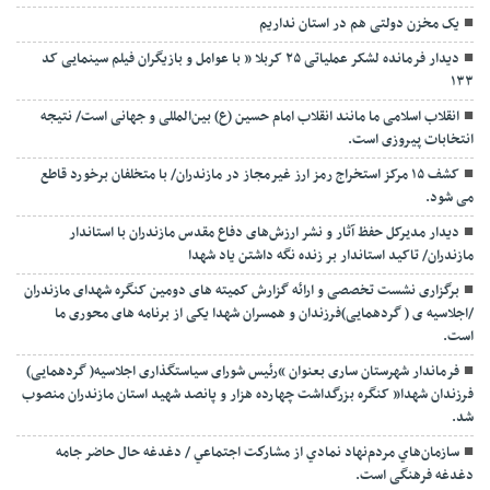
یک مخزن دولتی هم در استان نداریم
دیدار فرمانده لشکر عملیاتی ۲۵ کربلا ” با عوامل و بازیگران فیلم سینمایی کد
۱۳۳
انقلاب اسلامی ما مانند انقلاب امام حسین (ع) بین‌المللی و جهانی است/ نتیجه
انتخابات پیروزی است.
کشف ۱۵ مرکز استخراج رمز ارز غیرمجاز در مازندران/ با متخلفان برخورد قاطع
می شود.
دیدار مدیرکل حفظ آثار و نشر ارزش‌های دفاع مقدس مازندران با استاندار
مازندران/ تاکید استاندار بر زنده نگه داشتن یاد شهدا
برگزاری نشست تخصصی و ارائه گزارش کمیته های دومین کنگره شهدای مازندران
/اجلاسیه ی ( گردهمایی)فرزندان و همسران شهدا یکی از برنامه های محوری ما
است.
فرماندار شهرستان ساری بعنوان “رئیس شورای سیاستگذاری اجلاسیه( گردهمایی)
فرزندان شهدا” کنگره بزرگداشت چهارده هزار و پانصد شهید استان مازندران منصوب
شد.
سازمان‌هاي مردم‌نهاد نمادي از مشاركت اجتماعي / دغدغه حال حاضر جامه
دغدغه فرهنگی است.