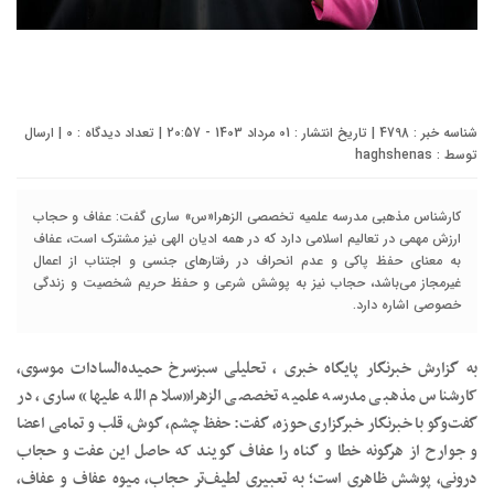
شناسه خبر : 4798 | تاریخ انتشار : 01 مرداد 1403 - 20:57 | تعداد دیدگاه :
0
| ارسال
توسط :
haghshenas
کارشناس مذهبی مدرسه علمیه تخصصی الزهرا«س» ساری گفت: عفاف و حجاب
ارزش مهمی در تعالیم اسلامی دارد که در همه ادیان الهی نیز مشترک است، عفاف
به معنای حفظ پاکی و عدم انحراف در رفتارهای جنسی و اجتناب از اعمال
غیرمجاز می‌باشد، حجاب نیز به پوشش شرعی و حفظ حریم شخصیت و زندگی
خصوصی اشاره دارد.
به گزارش خبرنگار پایگاه خبری ، تحلیلی سبزسرخ حمیده‌السادات موسوی،
کارشناس مذهبی مدرسه علمیه تخصصی الزهرا«سلام الله علیها» ساری، در
گفت‌وگو با خبرنگار خبرگزاری حوزه، گفت: حفظ چشم، گوش، قلب و تمامی اعضا
و جوارح از هرگونه خطا و گناه را عفاف گویند که حاصل این عفت و حجاب
درونی، پوشش ظاهری است؛ به تعبیری لطیف‌تر حجاب، میوه عفاف و عفاف،