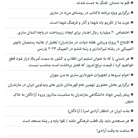
قلم به دستان، تفنگ به دست شدند
برگزاری ویژه برنامه “کتاب در روستای من” در ساری
عزت ما از تکریم یاد شهدا و آثار و فرهنگ شهدا است.
اختصاص ۲۰ میلیارد ریال اعتبار برای ایجاد زیرساخت دریاچه الندان ساری
افتتاح ۹ پروژه ورزشی هفته دولت در مازندران/ تجلیل از هانیه رستمیان بانوی
المپیکی در رشته تیراندازی و رتبه ششم در المپیک ۲۰۲۴ پاربس
هر دستی را که به عنوان تسلیم این انقلاب و کشور به سمت آمريکا دراز شود قطع
خواهیم کرد / قیمت برنج امروز که فصل برداشت است مناسب نیست.
اعزام نیروها و تجهیزات شهرداری ساری به مرز مهران
برگزاری بخش حضوری نهمین جام قهرمانان بازی های ویدئویی ایران در مازندران
پیام رئیس جهاد دانشگاهی مازندران به مناسبت سالروز ورود آزادگان به خاک
میهن
ملت ایران در انتظار آزادی اسرا ( آزادگان)
هر مسجدی باید یک قطب فرهنگی باشد / تقوا پایه و ریشه مسجد است
ساعت به وقت آزادی!