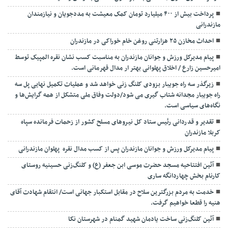
پرداخت بیش از ۴۰۰ میلیارد تومان کمک معیشت به مددجویان و نیازمندان
مازندرانی
احداث مخازن ۲۵ هزارتنی روغن خام خوراکی در مازندران
پیام مدیرکل ورزش و جوانان مازندران به مناسبت کسب نشان نقره المپیک توسط
امیرحسین زارع / اخلاق پهلوانی بهتر ار مدال قهرمانی است.
زیرگذر سه راه جویبار بزودی کلنگ زنی خواهد شد و عملیات تکمیل نهایی پل سه
راه جویبار مجدانه شتاب گیری می شود/دولت وفاق ملی متشکل از همه گرایش‌ها و
نگاه‌های سیاسی است.
تقدیر و قدردانی رئیس ستاد کل نیرو‌های مسلح کشور از زحمات فرمانده سپاه
کربلا مازندران
پیام مدیرکل ورزش و جوانان مازندران پس از کسب مدال نقره پهلوان مازندرانی
آئین افتتاحیه مسجد حضرت موسی ابن جعفر (ع) و کلنگ‌زنی حسینیه روستای
کارنام بخش چهاردانگه ساری
خدمت به مردم بزرگترین سلاح در مقابل استکبار جهانی است/ انتقام شهادت آقای
هنیه را قطعا خواهیم گرفت.
آئین کلنگ‌زنی ساخت یادمان شهید گمنام در شهرستان نکا