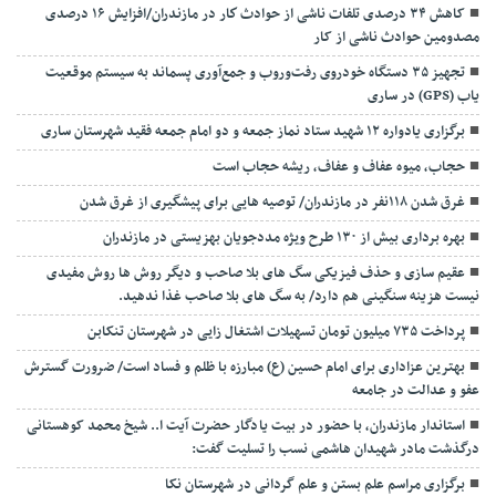
کاهش ۳۴ درصدی تلفات ناشی از حوادث كار در مازندران/افزایش ۱۶ درصدی
مصدومین حوادث ناشی از کار
تجهیز ۳۵ دستگاه خودروی رفت‌وروب و جمع‌آوری پسماند به سیستم موقعیت
یاب (GPS) در ساری
برگزاری یادواره ۱۲ شهید ستاد نماز جمعه و دو امام جمعه فقید شهرستان ساری
حجاب، میوه عفاف و عفاف، ریشه حجاب است
غرق شدن ۱۱۸نفر در مازندران/ توصيه هايی برای پيشگيری از غرق شدن
بهره برداری بیش از ۱۳۰ طرح ویژه مددجویان بهزیستی در مازندران
عقیم سازی و حذف فیزیکی سگ های بلا صاحب و دیگر روش ها روش مفیدی
نیست هزینه سنگینی هم دارد/ به سگ های بلا صاحب غذا ندهید.
پرداخت ۷۳۵ میلیون تومان تسهیلات اشتغال زایی در شهرستان تنکابن
بهترین عزاداری برای امام حسین (ع) مبارزه با ظلم و فساد است/ ضرورت گسترش
عفو و عدالت در جامعه
استاندار مازندران، با حضور در بیت یادگار حضرت آیت ا.. شیخ محمد کوهستانی
درگذشت مادر شهیدان هاشمی نسب را تسلیت گفت:
برگزاری مراسم علم بستن و علم گردانی در شهرستان نکا