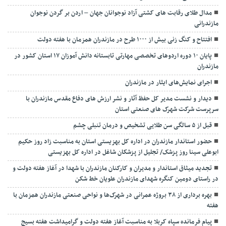
مدال طلای رقابت های کشتی آزاد نوجوانان جهان – اردن بر گردن نوجوان
مازندرانی
افتتاح و کنگ زنی بیش از ۱۰۰۰ طرح در مازندران همزمان با هفته دولت
پایان ۱۰ دوره اردوهای تخصصی مهارتی تابستانه دانش آموزان ۱۷ استان کشور در
مازندران
اجرای نمایش‌های ایثار در مازندران
دیدار و نشست مدیر کل حفظ آثار و نشر ارزش های دفاع مقدس مازندران با
سرپرست شرکت شهرک های صنعتی استان
قبل از ۵ سالگی سن طلایی تشخیص و درمان تنبلی چشم
حضور استاندار مازندران در اداره کل بهزیستی استان به مناسبت زاد روز حکیم
ابوعلی سینا روز پزشک/ تجلیل از پزشکان شاغل در اداره کل بهزیستی
تجدید میثاق استاندار و مدیران و کارکنان مازندران با شهدا در آغاز هفته دولت و
در راستای دومین کنگره شهدای مازندران علویان خط شکن
بهره برداری از ۳۸ بروژه عمرانی در شهرک‌ها و نواحی صنعتی مازندران همزمان با
هفته
پیام فرمانده سپاه کربلا به مناسبت آغاز هفته دولت و گرامیداشت هفته بسیج