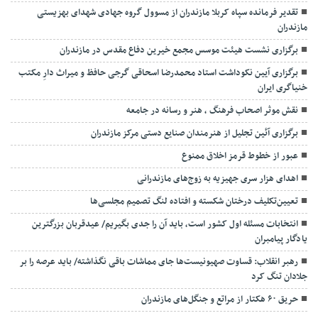
تقدیر فرمانده سپاه کربلا مازندران از مسوول گروه جهادی شهدای بهزیستی
مازندران
برگزاری نشست هیئت موسس مجمع خیرین دفاع مقدس در مازندران
برگزاری آیین نکوداشت استاد محمدرضا اسحاقی گرجی حافظ و میراث دارِ مکتب
خنیاگری ایران
نقش موثر اصحاب فرهنگ ، هنر و رسانه در جامعه
برگزاری آئین تجلیل از هنرمندان صنایع دستی مرکز مازندران
عبور از خطوط قرمز اخلاق ممنوع
اهدای هزار سری جهیزیه به زوج‌های مازندرانی
تعیین‌تکلیف درختان شکسته و افتاده لنگ تصمیم مجلسی‌ها
انتخابات مسئله اول کشور است، باید آن را جدی بگیریم/ عیدقربان بزرگترین
یادگار پیامبران
رهبر انقلاب: قساوت صهیونیست‌ها جای مماشات باقی نگذاشته/ باید عرصه را بر
جلادان تنگ کرد
حریق ۶۰ هکتار از مراتع و جنگل‌های مازندران