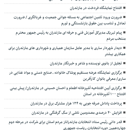
افتتاح نمایشگاه فردخت در مازندران
ضرورت ورود تامین اجتماعی به مسئله جوانی جمعیت و غربالگری / ضرورت
تعادل و تناسب بین حقوق بازنشستگی و تورم
پیام تبریک مدیرکل آموزش فنی و حرفه ای مازندران به رئیس جمهور محترم
منتخب مردم
دیدار شهردار ساری با مدیر عامل سازمان همیاری و شهرداری های مازندران برای
همکاری بیشتر
تجلیل از بانوی نویسنده و شاعر و خبرنگار مازندران
برگزاری نمایشگاه عرضه مستقیم پوشاک خانواده ، صنایع دستی و مواد غذایی در
ساری/ معرفی بانوان کارآفرین
برگزاری آیین افتتاحیه آشپزخانه اطعام و احسان حسینی در مازندران/ پیش بینی
افتتاح ۱۰۰۰ آشپزخانه در استان
پرداخت پاداش صرفه جویی به ۱۳۴ هزار مشترک برق در مازندران
افزایش ۴۰ درصدی مصدومین ناشی از سگ گرفتگی در مازندران
قدر دانی رئیس ستاد انتخابات مازندراناز مردم استان برای شرکت در مرحله دوم
چهاردهمین دوره انتخابات ریاست جمهوری