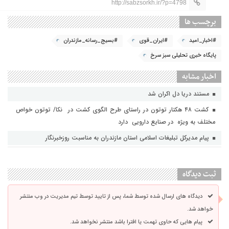
http://sabzsorkh.ir/?p=4798
برچسب ها
#اخبار_امید
#ایران_قوی
#بسیج_رسانه_مازندران
پایگاه خبری تحلیلی سبز سرخ
اخبار مشابه
مستند دریا دل اکران شد
کشت ۴۸ هکتار توتون در راستای طرح الگوی کشت در نکا/ توتون خواص
مختلف به ویژه در صنایع دارویی دارد
پیام مدیرکل تبلیغات اسلامی استان مازندران به مناسبت روزخبرنگار
ثبت دیدگاه
دیدگاه های ارسال شده توسط شما، پس از تایید توسط تیم مدیریت در وب منتشر
خواهد شد.
پیام هایی که حاوی تهمت یا افترا باشد منتشر نخواهد شد.