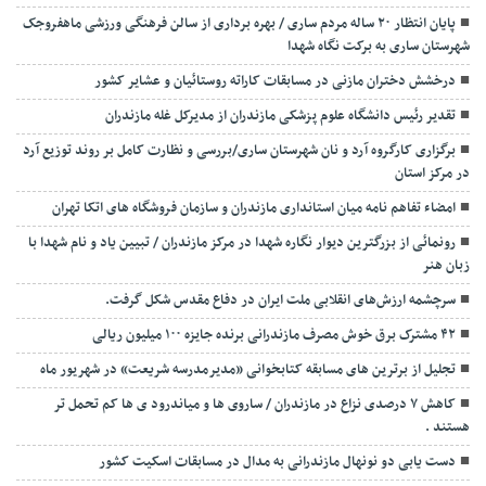
پایان انتظار ۲۰ ساله مردم ساری / بهره برداری از سالن فرهنگی ورزشی ماهفروجک
شهرستان ساری به برکت نگاه شهدا
درخشش دختران مازنی در مسابقات کاراته روستائیان و عشایر کشور
تقدیر رئیس دانشگاه علوم پزشکی مازندران از مدیرکل غله مازندران
برگزاری کارگروه آرد و نان شهرستان ساری/بررسی و نظارت کامل بر روند توزیع آرد
در مرکز استان
امضاء تفاهم نامه میان استانداری مازندران و سازمان فروشگاه های اتکا تهران
رونمائی از بزرگترین دیوار نگاره شهدا در مرکز مازندران / تبیین یاد و نام شهدا با
زبان هنر
سرچشمه ارزش‌های انقلابی ملت ایران در دفاع مقدس شکل گرفت.
۴۲ مشترک برق خوش مصرف مازندرانی برنده جایزه ۱۰۰ میلیون ریالی
تجلیل از برترین های مسابقه کتابخوانی «مدیرمدرسه شریعت» در شهریور ماه
کاهش ۷ درصدی نزاع در مازندران / ساروی ها و میاندرود ی ها کم تحمل تر
هستند‌ .
دست یابی دو نونهال مازندرانی به مدال در مسابقات اسکیت کشور