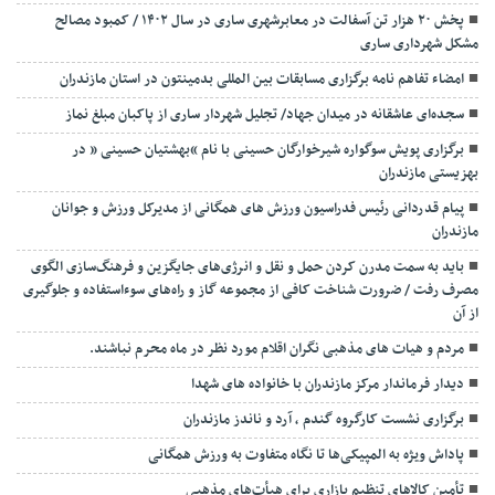
پخش ۲۰ هزار تن آسفالت در معابرشهری ساری در سال ۱۴۰۲ / کمبود مصالح
مشکل شهرداری ساری
امضاء تفاهم نامه برگزاری مسابقات بین المللی بدمینتون در استان مازندران
سجده‌ای عاشقانه در میدان جهاد/ تجلیل شهردار ساری از پاکبان مبلغ نماز
برگزاری پویش سوگواره شیرخوارگان حسینی با نام “بهشتیان حسینی ” در
بهزیستی مازندران
پیام قدردانی رئیس فدراسیون ورزش های همگانی از مدیرکل ورزش و جوانان
مازندران
باید به سمت مدرن کردن حمل و نقل و انرژی‌های جایگزین و فرهنگ‌سازی الگوی
مصرف رفت / ضرورت شناخت کافی از مجموعه گاز و راه‌های سوءاستفاده و جلوگیری
از آن
مردم و هیات های مذهبی نگران اقلام مورد نظر در ماه محرم نباشند.
دیدار فرماندار مرکز مازندران با خانواده های شهدا
برگزاری نشست کارگروه گندم ، آرد و ناندز مازندران
پاداش ویژه به المپیکی‌ها تا نگاه متفاوت به ورزش همگانی
تأمین کالاهای تنظیم بازاری برای هیأت‌های مذهبی