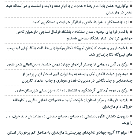
برگزاری« جشن بابا امام رضا » همزمان با ایام دهه ولایت و امامت و در آستانه عید
غدیر در مازندران
از بازنشستگان با شرایط خاص و ایثارگر حمایت و دستگیری کنید
با تمام قوا برای برطرف شدن مشکلات باشگاه فوتبال نساجی مازندران تلاش
خواهیم کرد /در کنار باشگاه نساجی هستیم.
با خودباوری و همت کارکنان نیروگاه نکاترموکوپلهای حفاظت یاتاقانهای فیدپمپ
های نیروگاه نکا بازسازی شد.
برگزاری آئین رونمایی از پوستر فراخوان چهاردهمین جشنواره بین‌المللی شعر علوی
همه چیز دولت الکترونیک وابسته به مخابرات قوی است/ لزوم پرهیز از
چندصدایی و چندنگاهی در مدیریت فضای مجازی و جلب اعتماد کاربران
برگزاری دوره آموزشی گردشگری و اشتغال در اداره بهزیستی شهرستان ساری
بازدید فرماندار مرکز استان از شرکت تولید محصولات غذایی باقری و کارخانه
خوراک دام مازندران
ضرورت داشتن الگوی صنعتی در صنایع ، صنایع تبدیلی در مازندران باید حرف اول
را بزند.
اعزام ۲۲ گروه جهادی “شهدای بهزیستی” مازندران به مناطق کم برخوردار استان