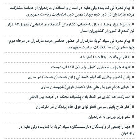
پیام قدردانی نماینده ولی فقیه در استان و استاندار مازندران از حماسه مشارکت
مردم مازندران در دور دوم چهاردهمین دوره انتخابات ریاست جمهوری
واریز ۵ هزار میلیارد ریال به حساب کشاورزان گندمکار مازندرانی/ تحویل ۸۲ هزار
تن گندم تا کنون از کشاورزان استان
پیام قدردانی سپاه کربلا مازندران از حضور حماسی مردم مازندران در مرحله دوم
چهاردهمین دوره انتخابات ریاست جمهوری
با اتمام رقابت، رفاقت‌ها آغاز شد
شهید جمهور، معیاری کامل برای یک انتخاب درست
پایان تصویربرداری تله فیلم داستانی ( این دست آن دست ) در ساری
احیای حمام درویش علی خان (حمام خویی) شهرستان ساری
مشارکت حداکثری در انتخابات پشتوانه محکم در عرصه بین المللی
آغاز طرح پایش سرمی آنفلوانزای فوق حاد پرندگان در مازندران
سفر وزیر ورزش به مازندران
دیدار جمعی از وابستگان (بازنشستگان) سپاه کربلا با نماینده ولی فقیه در
مازندران