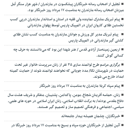
تجلیل از اصحاب رسانه خبرنگاران پیشکسوت در مازندران / شهر هزار سنگر آمل
میزبان اصحاب رسانه مازندران به مناسبت ۱۷ مرداد روز خبرنگار بود.
پیام تبریک مشترک نماینده ولی فقیه در استان و استاندار مازندران درپی کسب
نخستین طلای کاروان ایران در المپیک پاریس توسط پهلوان مازندرانی
‍ ‍ پیام تبریک مدیر کل ورزش و جوانان مازندران به مناسبت کسب نشان طلای
کشتی گیر مازندرانی در المپیک پاریس
اربعین زمینه‌ساز آزادی قدس / هنر شهدا این بود که می‌دانستند به حرف چه
کسانی گوش کنند.
برگزاری مراسم طرح توانمند سازی ۳۵ نفر از زنان سرپرست خانوار غیر تحت
حمایت در شهرستان نکا/ مدد جویانی که نخواهند توانمند شوند از حمایت کمیته
امداد خارج می شوند.
پیام سپاه کربلا مازندران به مناسبت ۱۷ مرداد روز خبرنگار
زنان، حماسه آفرینان شجاع، مومن، پاکدامن، پشتیبان، متفکر و شریف هشت سال
دفاع مقدس بودند/ به برکت انقلاب اسلامی، زنان ایران اسلامی در حوزه های علمی،
سیاسی، اجتماعی و فرهنگی تصمیم ساز و تصمیم گیر هستند.
خبرنگاران، چشمان همیشه بیدار جامعه‌اند
آئین تجلیل از خبرنگاران حوزه سپاه و بسیج به مناسبت ۱۷ مرداد روز خبرنگا در