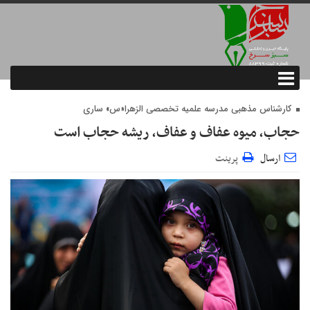
کارشناس مذهبی مدرسه علمیه تخصصی الزهرا«س» ساری
حجاب، میوه عفاف و عفاف، ریشه حجاب است
ارسال
پرینت