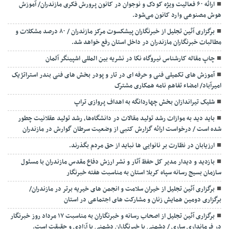
ارائه ۶۰ فعالیت ویژه کودک و نوجوان در کانون پرورش فکری مازندران/ آموزش
هوش مصنوعی وارد کانون می‌شود.
برگزاری آئین تجلیل از خبرنگاران پیشکسوت مرکز مازندران / ۸۰ درصد مشکلات و
مطالبات خبرنگاران مازندران در داخل استان رفع خواهد شد.
چاپ مقاله کارشناس نيروگاه نكا در نشریه بین المللی اشپینگر آلمان
آموزش های تکمیلی فنی و حرفه ای در تار و پودر بخش های فنی بندر استراتژیک
امیرآباد/ امضاء تفاهم نامه همکاری مشترک
شلیک تیراندازان بخش چهاردانگه به اهداف پروازی تراپ
باید دید به موازات رشد تولید مقالات در دانشگاه‌ها، رشد تولید عقلانیت چطور
شده است / درخواست ارائه گزارش کتبی از وضعیت سرطان گوارش در مازندران
ارزیابان در نظارت بر نانوایی ها نباید از حق مردم بگذرند.
بازدید و دیدار مدیر کل حفظ آثار و نشر ارزش دفاع مقدس مازندران با مسئول
سازمان بسیج رسانه سپاه کربلا استان به مناسبت هفته خبرنگار
برگزاری آئین تجلیل از خیران سلامت و انجمن های خیریه برتر در مازندران/
برگزاری دومین همایش زنان و مشارکت های اجتماعی در استان
برگزاری آئین تجلیل از اصحاب رسانه و خبرنگاران به مناسبت ۱۷ مرداد روز خبرنگار
در فرمانداری ساری / دشمنی با خبرنگاران دشمنی با آزادی و حقیقت است.