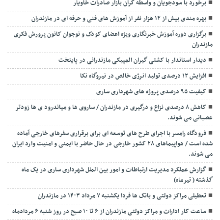
برخورد با سودجویان و واسطه گران بازار صادرات خاویار
بهره مندی بیش از ۱۲ هزار نفر از آموزش های فنی و حرفه ای در مازندران
برگزاری دوره آموزش خبرنگاری ویژه اعضای کودک و نوجوان کانون پرورش فکری
مازندران
دیدار استاندار با کشتی گیران المپیکی مازندرانی در پایتخت
افزایش ۱۲ درصدی تولید انرژی خالص در نیروگاه نکا
کیفیت ۹۵ درصدی پروژه های شهرداری ساری
کاهش ۸ درصدی نزاع و درگیری در مازندران / ساروی ها و میاندرود ی ها زودتر
عصبانی می شوند.
فرودگاه رامسر با اجرای طرح های توسعه ای برای برقراری سفرهای خارجی آماده
شده است / هواپیماهای ۲۸ کشور خارجی در حال حاضر با ایمنی و امنیت وارد ایران
می شوند.
گزارش عملکرد مدیریت ارتباطات و امور بین الملل شهرداری ساری در یک ماه
گذشته ( تیرماه)
تعطیلی مراکز دولتی و بانک ها فردا یکشنبه ۷ مرداد ۱۴۰۳ در مازندران
ساعت کار ادارات و مراکز دولتی مازندران از ۶ تا ۱۰ صبح در روز شنبه ۶ مردادماه