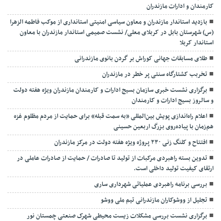
کارمندان و ادارات مازندران
بازدید استاندار مازندران و معاون سیاسی امنیتی استانداری از موکب فاطمه الزهرا
(س) شهرستان بابل در کربلای معلی/ نشست صمیمی استاندار مازندران با معاون
استاندار کربلا
طلای مسابقات جهانی کوراش بر گردن بانوی مازندرانی
تخربب کشتارگاه سنتی پر خطر در مازندران
برگزاری نشست خبری سازمان بسیج ادارات و کارمندان مازندران ویژه هفته دولت
و سالروز بسیج ادارات و کارمندان
اعلام راه‌اندازی پویش بین‌المللی «به سمت قبله» برای حمایت از مردم مظلوم غزه
هم‌زمان با پیاده‌روی بزرگ اربعین حسینی
افتتاح و کلنگ زنی ۲۳۰ پروژه ویژه هفته دولت در مرکز مازندران
تدوین بسته راهبردی مرکبات از تولید تا صادرات / حمایت از صادرات عاملی در
ارتقای کیفیت تولید داخلی است.
بررسی برنامه راهبردی عملیاتی شهرداری ساری
تجلیل از ووشوکاران مازندرانی تیم ملی ووشو
برگزاری نشست بررسی مشکلات زیست محیطی شهرک صنعتی چمستان نور