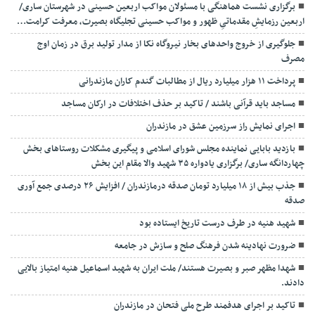
برگزاری نشست هماهنگی با مسئولان مواکب اربعین حسینی در شهرستان ساری/
اربعین رزمایشِ مقدماتیِ ظهور و مواکب حسینی تجلیگاه بصیرت، معرفت کرامت…
جلوگیری از خروج واحدهای بخار نیروگاه نکا از مدار تولید برق در زمان اوج
مصرف
پرداخت ۱۱ هزار میلیارد ریال از مطالبات گندم کاران مازندرانی
مساجد باید قرآنی باشند / تاکید بر حذف اختلافات در ارکان مساجد
اجرای نمایش راز سرزمین عشق در مازندران
بازدید بابایی نماینده مجلس شورای اسلامی و پیگیری مشکلات روستاهای بخش
چهاردانگه ساری/ برگزاری یادواره ۳۵ شهید والا مقام این بخش
جذب بیش از ۱۸ میلیارد تومان صدقه درمازندران / افزایش ۲۶ درصدی جمع آوری
صدقه
شهید هنیه در طرف درست تاریخ ایستاده بود
ضرورت نهادینه شدن فرهنگ صلح و سازش در جامعه
شهدا مظهر صبر و بصیرت هستند/ ملت ایران به شهید اسماعیل هنیه امتیاز بالایی
دادند.
تاکید بر اجرای هدفمند طرح ملی فتحان در مازندران