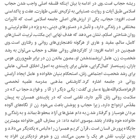
ریشه حجاب است.وی در ادامه با بیان اینکه فلسفه اصلی واجب شدن حجاب
اسلامی طبق آیات و روایت دستیابی به تزکیه‌ی نفس، طهارت، عفت و پاکدامنی
است، افزود: حجاب، یکی از ارزش‌های اصلی جامعه اسلامی است که تاثیرات
مختلفی در زندگی دارد، و تأمل در دستورهای دینی، به ویژه در نظام تربیتی و
روان شناختی اسلام، نشان می‌دهد که هدف نهایی این مکتب، تربیت انسان‌های
کامل، سالم، مفید و عاری از هرگونه ناهنجاری‌های روانی و رفتاری است.وی
همچنین در ادامه افزود: از کارکردهای روانی عفاف و حجاب می‌توان به رشد
شخصیت زن، عامل ارزشمندشدن او، مصون ماندن زن در برابر طمع‌ورزی هوس
بازان، زمینه‌ساز کمال‌گرایی، عاملی برای پایبندی به اصول اخلاق انسانی، عاملی
برای رشد شخصیت اجتماعی زنان، استحکام بنیان خانواده و عامل ایجاد آرامش
روانی در جامعه اشاره کرد.کارشناس مذهبی مدرسه علمیه تخصصی
الزهرا«سلام‌الله‌علیها» ساری گفت: یکی دیگر از آثار و فواید حجاب که در
سلامت روانی زنان تأثیر دارد، نقشی است که در پایبندی همسران به پیمان
مقدّس ازدواج دارد، زیرا حجاب و پوشش باعث می‌شود زن از نگاه‌های آلوده
مردان هوسباز و گرفتار شدن به دام عشق‌های آزاد محفوظ بماند و به زندگی و
خانواده خود وفادار باشد.موسوی ادامه داد: در معارف‌ الهی خانواده مهمترین
جایگاه پرورش انسان است، قرآن کریم همسران را «لباس» یکدیگر می‌داند و
بدین ترتیب نقش هر یک را معین می‌کند، زن و شوهر نزدیکترین افراد به