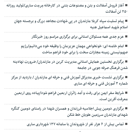
آغاز فروش آسفالت و بتن و مصنوعات بتنی در کارخانه مِرمِت ساری/تولید روزانه
۲۵۰ تن آسفالت
پیام تسلیت سپاه کربلا مازندران در پی شهادت مجاهد بزرگ و برجسته جهان
اسلام شهید اسماعیل هنیه
عزم جدی همه مسئولان استانی برای برگزاری مراسم روز خبرنگار
امام خامنه ای: خونخواهی مهمان عزیزمان را وظیفه خود می‌دانیم/رژیم
صهیونیستی زمینه مجازات سخت را برای خود فراهم ساخت
برگزاری نخستین همایش استانی مدیریت کربن در مازندران/ ضرورت نهادینه
شدن فرهنگ صرفه جویی در جامعه
برگزاری نشست خبری مدیرکل آموزش فنی و حرفه ای مازندران / بازدید از مرکز
شماره ۳ آموزش فنی و حرفه ای ساری
شرایط سفر ایمن برای رفت و آمد زائران اربعین فراهم شود/پیاده روی اربعین
معرفت آفرین است.
برگزاری دومین پیش اجلاسیه فرزندان و همسران شهدا در راستای دومین کنگره
شهدای مازندران سرزمین علویان خط شکن
تماس بیش از ۶ هزار نفر از شهروندان با سامانه ۱۳۷ شهرداری ساری