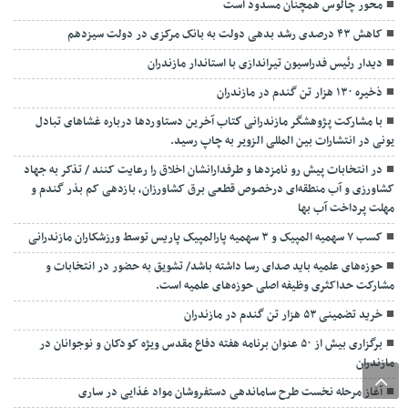
محور چالوس همچنان مسدود است
کاهش ۴۳ درصدی رشد بدهی دولت به بانک مرکزی در دولت سیزدهم
دیدار رئیس فدراسیون تیراندازی با استاندار مازندران
ذخیره ۱۳۰ هزار تن گندم در مازندران
با مشارکت پژوهشگر مازندرانی كتاب آخرین دستاوردها درباره غشاهای تبادل
یونی در انتشارات بین المللی الزویر به چاپ رسید.
در انتخابات پیش رو نامزدها و طرفدارانشان اخلاق را رعایت کنند / تذکر به جهاد
کشاورزی و آب منطقه‌ای درخصوص قطعی برق کشاورزان، بازدهی کم بذر گندم و
مهلت پرداخت آب بها
کسب ۷ سهمیه المپیک و ۳ سهمیه پارالمپیک پاریس توسط ورزشکاران مازندرانی
حوزه‌های علمیه باید صدای رسا داشته باشد/ تشویق به حضور در انتخابات و
مشارکت حداکثری وظیفه اصلی حوزه‌های علمیه است.
خرید تضمینی ۵۳ هزار تن گندم در مازندران
برگزاری بیش از ۵۰ عنوان برنامه هفته دفاع مقدس ویژه کودکان و نوجوانان در
مازندران
آغاز مرحله نخست طرح ساماندهی دستفروشان مواد غذایی در ساری