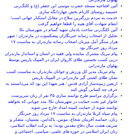
آئین افتتاحیه مسجد حضرت موسی ابن جعفر (ع) و کلنگ‌زنی
حسینیه روستای کارنام بخش چهاردانگه ساری
خدمت به مردم بزرگترین سلاح در مقابل استکبار جهانی است/
انتقام شهادت آقای هنیه را قطعا خواهیم گرفت.
آئین کلنگ‌زنی ساخت یادمان شهید گمنام در شهرستان نکا
تجلیل از اصحاب رسانه خبرنگاران پیشکسوت در مازندران / شهر
هزار سنگر آمل میزبان اصحاب رسانه مازندران به مناسبت ۱۷
مرداد روز خبرنگار بود.
پیام تبریک مشترک نماینده ولی فقیه در استان و استاندار مازندران
درپی کسب نخستین طلای کاروان ایران در المپیک پاریس توسط
پهلوان مازندرانی
‍ ‍ پیام تبریک مدیر کل ورزش و جوانان مازندران به مناسبت کسب
نشان طلای کشتی گیر مازندرانی در المپیک پاریس
اربعین زمینه‌ساز آزادی قدس / هنر شهدا این بود که می‌دانستند به
حرف چه کسانی گوش کنند.
برگزاری مراسم طرح توانمند سازی ۳۵ نفر از زنان سرپرست
خانوار غیر تحت حمایت در شهرستان نکا/ مدد جویانی که نخواهند
توانمند شوند از حمایت کمیته امداد خارج می شوند.
پیام سپاه کربلا مازندران به مناسبت ۱۷ مرداد روز خبرنگار
زنان، حماسه آفرینان شجاع، مومن، پاکدامن، پشتیبان، متفکر و
شریف هشت سال دفاع مقدس بودند/ به برکت انقلاب اسلامی،
زنان ایران اسلامی در حوزه های علمی، سیاسی، اجتماعی و