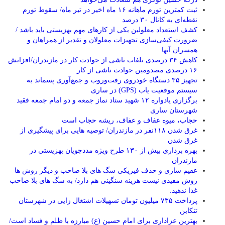
ثبت کمترین تورم ماهانه ۱۶ ماه اخیر در تیر ماه/ سقوط تورم
نقطه‌ای به کانال ۳۰ درصد
کشف استعداد معلولین یکی از کارهای مهم بهزیستی باید باشد /
ضرورت کیفی‌سازی تجهیزات معلولان و تقدیر از همراهان و
همسران آنها
کاهش ۳۴ درصدی تلفات ناشی از حوادث كار در مازندران/افزایش
۱۶ درصدی مصدومین حوادث ناشی از کار
تجهیز ۳۵ دستگاه خودروی رفت‌وروب و جمع‌آوری پسماند به
سیستم موقعیت یاب (GPS) در ساری
برگزاری یادواره ۱۲ شهید ستاد نماز جمعه و دو امام جمعه فقید
شهرستان ساری
حجاب، میوه عفاف و عفاف، ریشه حجاب است
غرق شدن ۱۱۸نفر در مازندران/ توصيه هايی برای پيشگيری از
غرق شدن
بهره برداری بیش از ۱۳۰ طرح ویژه مددجویان بهزیستی در
مازندران
عقیم سازی و حذف فیزیکی سگ های بلا صاحب و دیگر روش ها
روش مفیدی نیست هزینه سنگینی هم دارد/ به سگ های بلا صاحب
غذا ندهید.
پرداخت ۷۳۵ میلیون تومان تسهیلات اشتغال زایی در شهرستان
تنکابن
بهترین عزاداری برای امام حسین (ع) مبارزه با ظلم و فساد است/