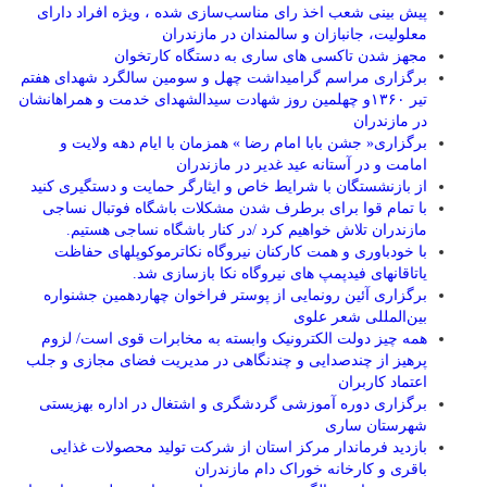
پیش بینی شعب اخذ رای مناسب‌سازی شده ، ویژه افراد دارای
معلولیت، جانبازان و سالمندان در مازندران
مجهز شدن تاکسی های ساری به دستگاه کارتخوان
برگزاری مراسم گرامیداشت چهل و سومین سالگرد شهدای هفتم
تیر ۱۳۶۰و چهلمین روز شهادت سیدالشهدای خدمت و همراهانشان
در مازندران
برگزاری« جشن بابا امام رضا » همزمان با ایام دهه ولایت و
امامت و در آستانه عید غدیر در مازندران
از بازنشستگان با شرایط خاص و ایثارگر حمایت و دستگیری کنید
با تمام قوا برای برطرف شدن مشکلات باشگاه فوتبال نساجی
مازندران تلاش خواهیم کرد /در کنار باشگاه نساجی هستیم.
با خودباوری و همت کارکنان نیروگاه نکاترموکوپلهای حفاظت
یاتاقانهای فیدپمپ های نیروگاه نکا بازسازی شد.
برگزاری آئین رونمایی از پوستر فراخوان چهاردهمین جشنواره
بین‌المللی شعر علوی
همه چیز دولت الکترونیک وابسته به مخابرات قوی است/ لزوم
پرهیز از چندصدایی و چندنگاهی در مدیریت فضای مجازی و جلب
اعتماد کاربران
برگزاری دوره آموزشی گردشگری و اشتغال در اداره بهزیستی
شهرستان ساری
بازدید فرماندار مرکز استان از شرکت تولید محصولات غذایی
باقری و کارخانه خوراک دام مازندران