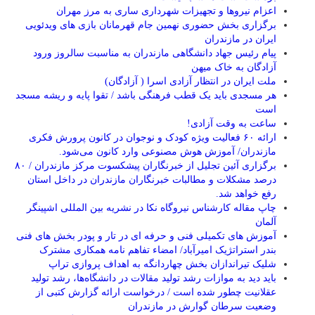
اعزام نیروها و تجهیزات شهرداری ساری به مرز مهران
برگزاری بخش حضوری نهمین جام قهرمانان بازی های ویدئویی
ایران در مازندران
پیام رئیس جهاد دانشگاهی مازندران به مناسبت سالروز ورود
آزادگان به خاک میهن
ملت ایران در انتظار آزادی اسرا ( آزادگان)
هر مسجدی باید یک قطب فرهنگی باشد / تقوا پایه و ریشه مسجد
است
ساعت به وقت آزادی!
ارائه ۶۰ فعالیت ویژه کودک و نوجوان در کانون پرورش فکری
مازندران/ آموزش هوش مصنوعی وارد کانون می‌شود.
برگزاری آئین تجلیل از خبرنگاران پیشکسوت مرکز مازندران / ۸۰
درصد مشکلات و مطالبات خبرنگاران مازندران در داخل استان
رفع خواهد شد.
چاپ مقاله کارشناس نيروگاه نكا در نشریه بین المللی اشپینگر
آلمان
آموزش های تکمیلی فنی و حرفه ای در تار و پودر بخش های فنی
بندر استراتژیک امیرآباد/ امضاء تفاهم نامه همکاری مشترک
شلیک تیراندازان بخش چهاردانگه به اهداف پروازی تراپ
باید دید به موازات رشد تولید مقالات در دانشگاه‌ها، رشد تولید
عقلانیت چطور شده است / درخواست ارائه گزارش کتبی از
وضعیت سرطان گوارش در مازندران