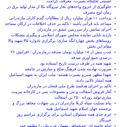
حسینی تجلیگاه بصیرت، معرفت کرامت…
جلوگیری از خروج واحدهای بخار نیروگاه نکا از مدار تولید برق در
زمان اوج مصرف
پرداخت ۱۱ هزار میلیارد ریال از مطالبات گندم کاران مازندرانی
مساجد باید قرآنی باشند / تاکید بر حذف اختلافات در ارکان مساجد
اجرای نمایش راز سرزمین عشق در مازندران
بازدید بابایی نماینده مجلس شورای اسلامی و پیگیری مشکلات
روستاهای بخش چهاردانگه ساری/ برگزاری یادواره ۳۵ شهید والا
مقام این بخش
جذب بیش از ۱۸ میلیارد تومان صدقه درمازندران / افزایش ۲۶
درصدی جمع آوری صدقه
شهید هنیه در طرف درست تاریخ ایستاده بود
ضرورت نهادینه شدن فرهنگ صلح و سازش در جامعه
شهدا مظهر صبر و بصیرت هستند/ ملت ایران به شهید اسماعیل
هنیه امتیاز بالایی دادند.
تاکید بر اجرای هدفمند طرح ملی فتحان در مازندران
آغاز فروش آسفالت و بتن و مصنوعات بتنی در کارخانه مِرمِت
ساری/تولید روزانه ۲۵۰ تن آسفالت
پیام تسلیت سپاه کربلا مازندران در پی شهادت مجاهد بزرگ و
برجسته جهان اسلام شهید اسماعیل هنیه
عزم جدی همه مسئولان استانی برای برگزاری مراسم روز
خبرنگار
امام خامنه ای: خونخواهی مهمان عزیزمان را وظیفه خود