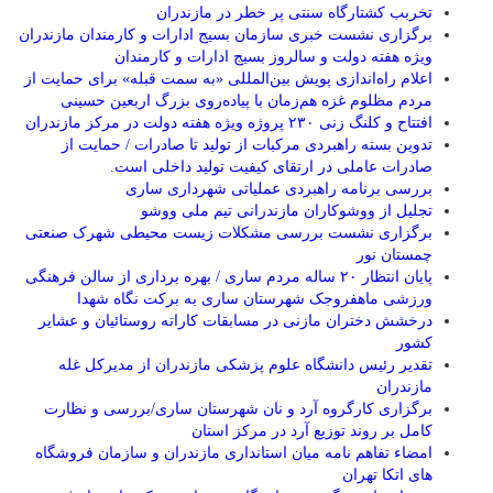
تخربب کشتارگاه سنتی پر خطر در مازندران
برگزاری نشست خبری سازمان بسیج ادارات و کارمندان مازندران
ویژه هفته دولت و سالروز بسیج ادارات و کارمندان
اعلام راه‌اندازی پویش بین‌المللی «به سمت قبله» برای حمایت از
مردم مظلوم غزه هم‌زمان با پیاده‌روی بزرگ اربعین حسینی
افتتاح و کلنگ زنی ۲۳۰ پروژه ویژه هفته دولت در مرکز مازندران
تدوین بسته راهبردی مرکبات از تولید تا صادرات / حمایت از
صادرات عاملی در ارتقای کیفیت تولید داخلی است.
بررسی برنامه راهبردی عملیاتی شهرداری ساری
تجلیل از ووشوکاران مازندرانی تیم ملی ووشو
برگزاری نشست بررسی مشکلات زیست محیطی شهرک صنعتی
چمستان نور
پایان انتظار ۲۰ ساله مردم ساری / بهره برداری از سالن فرهنگی
ورزشی ماهفروجک شهرستان ساری به برکت نگاه شهدا
درخشش دختران مازنی در مسابقات کاراته روستائیان و عشایر
کشور
تقدیر رئیس دانشگاه علوم پزشکی مازندران از مدیرکل غله
مازندران
برگزاری کارگروه آرد و نان شهرستان ساری/بررسی و نظارت
کامل بر روند توزیع آرد در مرکز استان
امضاء تفاهم نامه میان استانداری مازندران و سازمان فروشگاه
های اتکا تهران