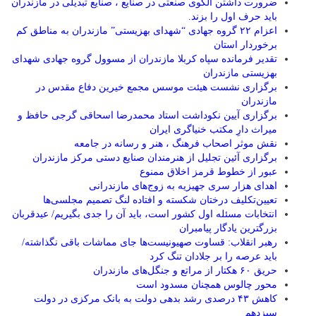
ضرورت داشتن الگوی صنعتی در صنایع ، صنایع تبدیلی در مازندران
باید حرف اول را بزند.
اعزام ۲۲ گروه جهادی “شهدای بهزیستی” مازندران به مناطق کم
برخوردار استان
تقدیر فرمانده سپاه کربلا مازندران از مسوول گروه جهادی شهدای
بهزیستی مازندران
برگزاری نشست هیئت موسس مجمع خیرین دفاع مقدس در
مازندران
برگزاری آیین نکوداشت استاد محمدرضا اسحاقی گرجی حافظ و
میراث دارِ مکتب خنیاگری ایران
نقش موثر اصحاب فرهنگ ، هنر و رسانه در جامعه
برگزاری آئین تجلیل از هنرمندان صنایع دستی مرکز مازندران
عبور از خطوط قرمز اخلاق ممنوع
اهدای هزار سری جهیزیه به زوج‌های مازندرانی
تعیین‌تکلیف درختان شکسته و افتاده لنگ تصمیم مجلسی‌ها
انتخابات مسئله اول کشور است، باید آن را جدی بگیریم/ عیدقربان
بزرگترین یادگار پیامبران
رهبر انقلاب: قساوت صهیونیست‌ها جای مماشات باقی نگذاشته/
باید عرصه را بر جلادان تنگ کرد
حریق ۶۰ هکتار از مراتع و جنگل‌های مازندران
محور چالوس همچنان مسدود است
کاهش ۴۳ درصدی رشد بدهی دولت به بانک مرکزی در دولت
سیزدهم