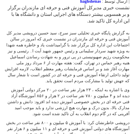
| ارسال توسط :
haghshenas
نشست خبری مدیرکل آموزش فنی و حرفه ای مازندران برگزار
و بر همسویی بیشتر دستگاه های اجرایی استان و دانشگاه ها با
این اداره کل تاکید شد.
به گزارش پایگاه خبری تحلیلی سبز سرخ، سید حسین درویشی مدیر کل
آموزش فنی و حرفه ای مازندران در نشست خبری که امروز در سالن
اجتماعات این اداره کل برگزار شد با گرامیداشت یاد و خاطره همه شهدا
به ویژه شهید سردار سلیمانی و رئیس جمهور شهید آیت ا.. رئیسی و نیز
محکومیت رژیم صهیونیستی در پی ترور و به شهادت رساندن اسماعیل
هنیه رهبر حماس در تهران، گفت: هفته مهارت از ۶ مرداد روز ملی
مهارت آغاز شد و بر اساس فرمایشات رهبر معظم انقلاب، لازمه افزایش
تولید داخلی ارتقاء آموزش فنی و حرفه ای در کشور است تا شعار سال
که جهش تولید با مشارکت مردم است تحقق یابد.
وی با اشاره به اینکه ، ۲۳ هزار نفر ساعت در ۲۰ مرکز دولتی آموزش
دیده اند و ۴ میلیون و ۷۸۰ نفر ساعت در ۲ هزار و ۸۵۶ آموزشگاه آزاد
فتی حرفه ای در بخش خصوصی آموزش دیده اند افزود: دانش و داشتن
مدارک بالا، بدون درک و مهارت هیچ ارزشی ندارد و باید موجب امید
آفرينی که در گام دوم انقلاب به آن تاکید شده است شود.
درویشی خاطرنشان کرد: با آموزش ۵ میلیون و ۸۰۰ نفر ساعت در بخش
آموزشگاه های دولتی آموزش فنی و حرفه ای و ۱۱ میلیون و ۶ هزار نفر