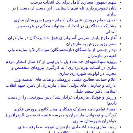
شهید جمهور، معیاری کامل برای یک انتخاب درست
پایان تصویربرداری تله فیلم داستانی ( این دست آن دست ) در
ساری
احیای حمام درویش علی خان (حمام خویی) شهرستان ساری
مشارکت حداکثری در انتخابات پشتوانه محکم در عرصه بین
المللی
آغاز طرح پایش سرمی آنفلوانزای فوق حاد پرندگان در مازندران
سفر وزیر ورزش به مازندران
دیدار جمعی از وابستگان (بازنشستگان) سپاه کربلا با نماینده ولی
فقیه در مازندران
پروژه سیدالشهدای خدمت ( پل تا پل)پس از ۱۲ سال انتظار مردم
ساری در آستانه بهره برداری / به کارگیری نیروهای متخصص و
مجرب در اولویت شهرداری ساری
اعلام حمایت فعالین علمی_پژوهشی و هیات های اندیشه ورز
ادارات و سازمان های دولتی استان مازندران از نامزد جبهه انقلاب
اسلامی دکتر سعید جلیلی
ورزش و فوتبال مازندران عزادار شد / دبیر سورتیچی را از دست
دادیم!
امضاء تفاهم نامه مشترک همکاری میان کانون پرورش فکری
کودکان و نوجوانان مازندران و مدرسه علمیه تخصصی الزهرا(س)
خواهران شهرستان ساری
زمینه سازی رشد اقتصادی مازندران /توجه به ظرفیت های
مازندران در واردات و تامین کالاهای اساسی