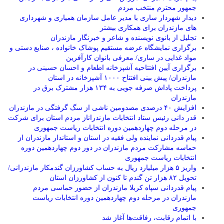
جمهور محترم منتخب مردم
دیدار شهردار ساری با مدیر عامل سازمان همیاری و شهرداری
های مازندران برای همکاری بیشتر
تجلیل از بانوی نویسنده و شاعر و خبرنگار مازندران
برگزاری نمایشگاه عرضه مستقیم پوشاک خانواده ، صنایع دستی و
مواد غذایی در ساری/ معرفی بانوان کارآفرین
برگزاری آیین افتتاحیه آشپزخانه اطعام و احسان حسینی در
مازندران/ پیش بینی افتتاح ۱۰۰۰ آشپزخانه در استان
پرداخت پاداش صرفه جویی به ۱۳۴ هزار مشترک برق در
مازندران
افزایش ۴۰ درصدی مصدومین ناشی از سگ گرفتگی در مازندران
قدر دانی رئیس ستاد انتخابات مازندراناز مردم استان برای شرکت
در مرحله دوم چهاردهمین دوره انتخابات ریاست جمهوری
پیام قدردانی نماینده ولی فقیه در استان و استاندار مازندران از
حماسه مشارکت مردم مازندران در دور دوم چهاردهمین دوره
انتخابات ریاست جمهوری
واریز ۵ هزار میلیارد ریال به حساب کشاورزان گندمکار مازندرانی/
تحویل ۸۲ هزار تن گندم تا کنون از کشاورزان استان
پیام قدردانی سپاه کربلا مازندران از حضور حماسی مردم
مازندران در مرحله دوم چهاردهمین دوره انتخابات ریاست
جمهوری
با اتمام رقابت، رفاقت‌ها آغاز شد