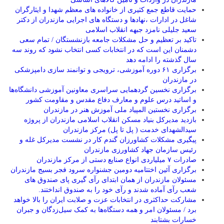
حمایت قاطع جمع کثیری از خانواده های معظم شهدا و ایثارگران
شاغل در ادارات ،نهادها و دستگاه های اجرایی مازندران از دکتر
سعید جلیلی نامزد جبهه انقلاب اسلامی
تاکید بر تعظیم و حل مشکلات جامعه بازنشستگان / تمام سعی
دشمنان این است که در انتخابات کسی انتخاب نشود که روند سه
سال گذشته را ادامه دهد
برگزاری ۶۱ دوره آموزشی، ترویجی و توانمند سازی دامپزشکی
در مازندران
برگزاری نخسین گردهمایی سراسری معاونین آموزشی دانشگاه‌ها
و اساتید درس علوم و معارف دفاع مقدس و مقاومت کشور
برگزاری نخستین المپیاد ملی آموزش هنر در مازندران
بازدید مدیرکل بنیاد مسکن انقلاب اسلامی مازندران از پروژه
سیدالشهدای خدمت ( پل تا پل) مرکز مازندران
پیگیری مشکلات کشاورزان گندم کار در نشست مدیرکل غله و
رئیس سازمان جهاد کشاورزی مازندران
صادرات ۷ میلیاردی انواع صنایع دستی از مرکز مازندران
برگزاری آئین اختتامیه دومین جشنواره سرود فجر بسیج مازندران
مسئولان مازندران از همان ابتدای رآی گیری پای صندوق های
شعب رآی آماده شدند و رآی خود را به صندوق انداختند.
مشارکت حداکثری در انتخابات عزت و صلابت ایران را بالا خواهد
برد / مسئولان امر و همه دستگاه‌ها به کمک سیل‌زدگان و جبران
خسارات بشتابند