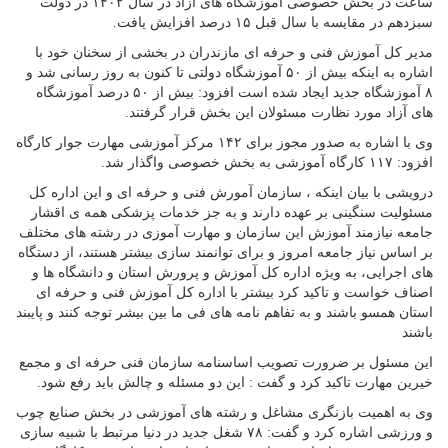
ساعت در بخش خصوصی آموزشگاه های آزاد در سال ۱۴۰۲ در دولت
سبزدهم در مقایسه با سال قبل ۱۵ درصد افزایش یافت.
مدیر کل آموزش فنی و حرفه ای مازندران در بخشی از سخنان خود با
اشاره به اینکه بیش از ۵۰ آموزشگاه دولتی تا کنون به روز رسانی شد و
۸ آموزشگاه جدید ایجاد شده است افزود: بیش از ۵۰ درصد آموزشگاه
های آزاد مورد نظارت مسئولان این بخش قرار گرفتند.
وی با اشاره به صدور مجوز برای ۱۴۲ مرکز آموزشی مهارت جوار کارگاه
افزود: ۱۱۷ کارگاه آموزشی به بخش خصوصی واگذار شد.
درویشی با بیان اینکه ، سازمان آمورش فنی و حرفه ای و این اداره کل
مسئولیت سنگینی بر عهده دارند و به جز خدمات پزشکی همه ی اقشار
جامعه نیازمند آموزش این سازمان و مهارت آموزی در رشته های مختلف
بر اساس نیاز جامعه امروز و برای توانمند سازی بیشتر هستند، از دستگاه
های اجرایی، به ویژه اداره کل آموزش و پرورش استان و دانشگاه ها و
اصناف خواست و تاکید کرد بیشتر با اداره کل آموزش فنی و حرفه ای
استان همسو باشند و به تفاهم نامه های فی ما بین بیشر توجه کنند و پایبند
باشند
این مسئول بر ضرورت تصویب اساسنامه سازمان فنی حرفه ای و مجمع
خیرین مهارت تاکید کرد و گفت : این دو مسئله و چالش باید رفع شود.
وی به اهمیت بازنگری مشاغل و رشته های آموزشی در بخش صنایع چوب
و ورزشی اشاره کرد و گفت: ۷۸ شغل جدید در دنیا مرتبط با شبیه سازی