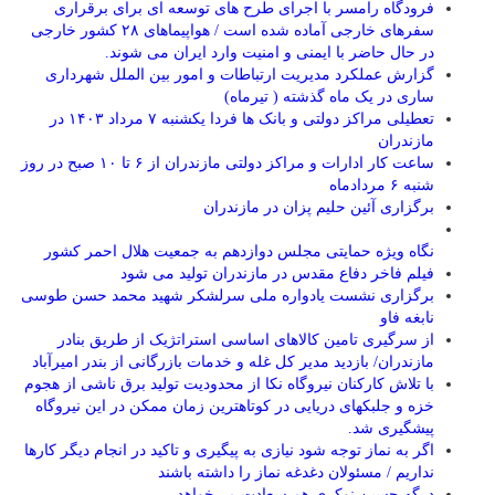
فرودگاه رامسر با اجرای طرح های توسعه ای برای برقراری
سفرهای خارجی آماده شده است / هواپیماهای ۲۸ کشور خارجی
در حال حاضر با ایمنی و امنیت وارد ایران می شوند.
گزارش عملکرد مدیریت ارتباطات و امور بین الملل شهرداری
ساری در یک ماه گذشته ( تیرماه)
تعطیلی مراکز دولتی و بانک ها فردا یکشنبه ۷ مرداد ۱۴۰۳ در
مازندران
ساعت کار ادارات و مراکز دولتی مازندران از ۶ تا ۱۰ صبح در روز
شنبه ۶ مردادماه
برگزاری آئین حلیم پزان در مازندران
نگاه ویژه حمایتی مجلس دوازدهم به جمعیت هلال احمر کشور
فیلم فاخر دفاع مقدس در مازندران تولید می شود
برگزاری نشست یادواره ملی سرلشکر شهید محمد حسن طوسی
نابغه فاو
از سرگیری تامین کالاهای اساسی استراتژیک از طریق بنادر
مازندران/ بازدید مدیر کل غله و خدمات بازرگانی از بندر امیرآباد
با تلاش کارکنان نیروگاه نکا از محدودیت تولید برق ناشی از هجوم
خزه و جلبکهای دریایی در کوتاهترین زمان ممکن در این نیروگاه
پیشگیری شد.
اگر به نماز توجه شود نیازی به پیگیری و تاکید در انجام دیگر کارها
نداریم / مسئولان دغدغه نماز را داشته باشند
درگه حسین نوکری هم سعادت می‌خواهد