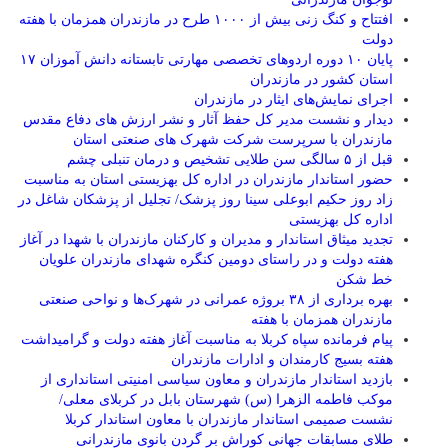
افتتاح و کنگ زنی بیش از ۱۰۰۰ طرح در مازندران همزمان با هفته
دولت
پایان ۱۰ دوره اردوهای تخصصی مهارتی تابستانه دانش آموزان ۱۷
استان کشور در مازندران
اجرای نمایش‌های ایثار در مازندران
دیدار و نشست مدیر کل حفظ آثار و نشر ارزش های دفاع مقدس
مازندران با سرپرست شرکت شهرک های صنعتی استان
قبل از ۵ سالگی سن طلایی تشخیص و درمان تنبلی چشم
حضور استاندار مازندران در اداره کل بهزیستی استان به مناسبت
زاد روز حکیم ابوعلی سینا روز پزشک/ تجلیل از پزشکان شاغل در
اداره کل بهزیستی
تجدید میثاق استاندار و مدیران و کارکنان مازندران با شهدا در آغاز
هفته دولت و در راستای دومین کنگره شهدای مازندران علویان
خط شکن
بهره برداری از ۳۸ بروژه عمرانی در شهرک‌ها و نواحی صنعتی
مازندران همزمان با هفته
پیام فرمانده سپاه کربلا به مناسبت آغاز هفته دولت و گرامیداشت
هفته بسیج کارمندان و ادارات مازندران
بازدید استاندار مازندران و معاون سیاسی امنیتی استانداری از
موکب فاطمه الزهرا (س) شهرستان بابل در کربلای معلی/
نشست صمیمی استاندار مازندران با معاون استاندار کربلا
طلای مسابقات جهانی کوراش بر گردن بانوی مازندرانی