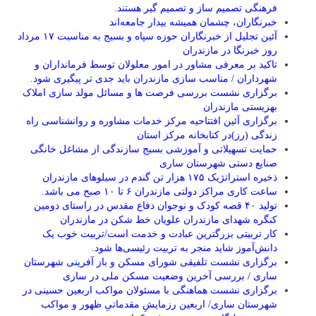
فرهنگی تصمیم ساز و تصمیم گیر هستند.
خبرنگاران، چشمان همیشه بیدار جامعه‌اند
آئین تجلیل از خبرنگاران حوزه سپاه و بسیج به مناسبت ۱۷ مرداد
روز خبرنگا در مازندران
تاکید بر معرفی مشاور در امور معلولان توسط فرمانداران و
شهرداران / مناسب سازی مازندران باید جدی تر پیگیری شود.
برگزاری نشست بررسی فرصت ها و مسائل مولد سازی املاک
بهزیستی مازندران
برگزاری آئین افتتاحیه مرکز خدمات مشاوره و روانشناسی راه
زندگی (رز)در کتابخانه مرکز استان
حمایت تسهیلاتی و آموزشی بسیج سازندگی از مشاغل خانگی
صنایع دستی شهرستان ساری
ذخیره استراتژیک ۱۷۵ هزار تن گندم در سیلوهای مازندران
ساعت کاری مراکز دولتی مازندران ۶ تا ۱۰ صبح می باشد.
تولید ۴۰ قصه کودک و نوجوان دفاع مقدس در راستای دومین
کنگره شهدای مازندران علویان خط شکن در مازندران
کار تربیتی بزرگترین عبادت و خدمت است/تربیت خوب یک
دانش‌آموز شاید منجر به تربیت رئیسی‌ها شود.
برگزاری ‌نشست تلفیقی شورای مسکن و باز آفرینی شهرستان
ساری / بررسی آخرین وضعیت مسکن ملی در ساری
برگزاری نشست هماهنگی با مسئولان مواکب اربعین حسینی در
شهرستان ساری/ اربعین رزمایشِ مقدماتیِ ظهور و مواکب