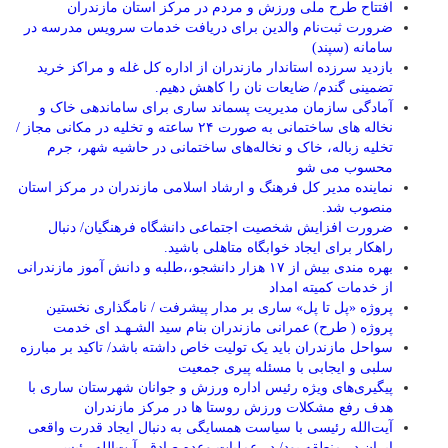
افتتاح طرح ملی ورزش و مردم در مرکز استان مازندران
ضرورت ثبت‌نام والدین برای دریافت خدمات سرویس مدرسه در
سامانه (سپند)
بازدید سرزده استاندار مازندران از اداره کل غله و مراکز خرید
تضمینی گندم/ ضایعات نان را کاهش دهیم.
آمادگی سازمان مدیریت پسماند ساری برای ساماندهی خاک و
نخاله های ساختمانی به صورت ۲۴ ساعته و تخلیه در مکانی مجاز /
تخلیه زباله، خاک و نخاله‌های ساختمانی در حاشیه شهر، جرم
محسوب می شو
نماینده مدیر کل فرهنگ و ارشاد اسلامی مازندران در مرکز استان
منصوب شد.
ضرورت افزایش شخصیت اجتماعی دانشگاه فرهنگیان/ دنبال
راهکار برای ایجاد خوابگاه متاهلی باشید.
بهره مندی بیش از ۱۷ هزار دانشجو،،طلبه و دانش آموز مازندرانی
از خدمات کمیته امداد
پروژه «پل تا پل» ساری بر مدار پیشرفت / نامگذاری نخستین
پروژه ( طرح) عمرانی مازندران بنام سید الشـهـد ای خدمت
سواحل مازندران باید یک تولیت خاص داشته باشد/ تاکید بر مبارزه
سلبی و ایجابی با مسئله پیری جمعیت
پیگیری‌های ویژه رئیس اداره ورزش و جوانان شهرستان ساری با
هدف رفع مشکلات ورزش روستا ها در مرکز مازندران
آیت‌الله رئیسی با سیاست همسایگی به دنبال ایجاد قدرت واقعی
ایران در منطقه بود/ در عملیات وعده صادق، آیت‌الله رئیسی