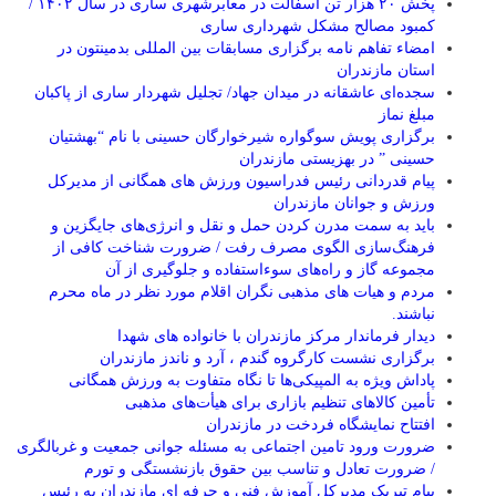
پخش ۲۰ هزار تن آسفالت در معابرشهری ساری در سال ۱۴۰۲ /
کمبود مصالح مشکل شهرداری ساری
امضاء تفاهم نامه برگزاری مسابقات بین المللی بدمینتون در
استان مازندران
سجده‌ای عاشقانه در میدان جهاد/ تجلیل شهردار ساری از پاکبان
مبلغ نماز
برگزاری پویش سوگواره شیرخوارگان حسینی با نام “بهشتیان
حسینی ” در بهزیستی مازندران
پیام قدردانی رئیس فدراسیون ورزش های همگانی از مدیرکل
ورزش و جوانان مازندران
باید به سمت مدرن کردن حمل و نقل و انرژی‌های جایگزین و
فرهنگ‌سازی الگوی مصرف رفت / ضرورت شناخت کافی از
مجموعه گاز و راه‌های سوءاستفاده و جلوگیری از آن
مردم و هیات های مذهبی نگران اقلام مورد نظر در ماه محرم
نباشند.
دیدار فرماندار مرکز مازندران با خانواده های شهدا
برگزاری نشست کارگروه گندم ، آرد و ناندز مازندران
پاداش ویژه به المپیکی‌ها تا نگاه متفاوت به ورزش همگانی
تأمین کالاهای تنظیم بازاری برای هیأت‌های مذهبی
افتتاح نمایشگاه فردخت در مازندران
ضرورت ورود تامین اجتماعی به مسئله جوانی جمعیت و غربالگری
/ ضرورت تعادل و تناسب بین حقوق بازنشستگی و تورم
پیام تبریک مدیرکل آموزش فنی و حرفه ای مازندران به رئیس