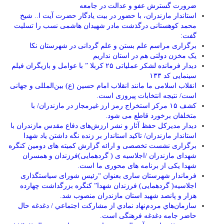
ضرورت گسترش عفو و عدالت در جامعه
استاندار مازندران، با حضور در بیت یادگار حضرت آیت ا.. شیخ
محمد کوهستانی درگذشت مادر شهیدان هاشمی نسب را تسلیت
گفت:
برگزاری مراسم علم بستن و علم گردانی در شهرستان نکا
یک مخزن دولتی هم در استان نداریم
دیدار فرمانده لشکر عملیاتی ۲۵ کربلا ” با عوامل و بازیگران فیلم
سینمایی کد ۱۳۳
انقلاب اسلامی ما مانند انقلاب امام حسین (ع) بین‌المللی و جهانی
است/ نتیجه انتخابات پیروزی است.
کشف ۱۵ مرکز استخراج رمز ارز غیرمجاز در مازندران/ با
متخلفان برخورد قاطع می شود.
دیدار مدیرکل حفظ آثار و نشر ارزش‌های دفاع مقدس مازندران با
استاندار مازندران/ تاکید استاندار بر زنده نگه داشتن یاد شهدا
برگزاری نشست تخصصی و ارائه گزارش کمیته های دومین کنگره
شهدای مازندران /اجلاسیه ی ( گردهمایی)فرزندان و همسران
شهدا یکی از برنامه های محوری ما است.
فرماندار شهرستان ساری بعنوان “رئیس شورای سیاستگذاری
اجلاسیه( گردهمایی) فرزندان شهدا” کنگره بزرگداشت چهارده
هزار و پانصد شهید استان مازندران منصوب شد.
سازمان‌هاي مردم‌نهاد نمادي از مشاركت اجتماعي / دغدغه حال
حاضر جامه دغدغه فرهنگی است.