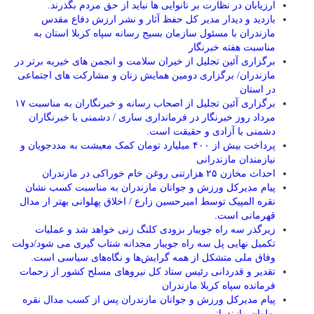
ارزیابان در نظارت بر نانوایی ها نباید از حق مردم بگذرند.
بازدید و دیدار مدیر کل حفظ آثار و نشر ارزش دفاع مقدس
مازندران با مسئول سازمان بسیج رسانه سپاه کربلا استان به
مناسبت هفته خبرنگار
برگزاری آئین تجلیل از خیران سلامت و انجمن های خیریه برتر در
مازندران/ برگزاری دومین همایش زنان و مشارکت های اجتماعی
در استان
برگزاری آئین تجلیل از اصحاب رسانه و خبرنگاران به مناسبت ۱۷
مرداد روز خبرنگار در فرمانداری ساری / دشمنی با خبرنگاران
دشمنی با آزادی و حقیقت است.
پرداخت بیش از ۴۰۰ میلیارد تومان کمک معیشت به مددجویان و
نیازمندان مازندرانی
احداث مخازن ۲۵ هزارتنی روغن خام خوراکی در مازندران
پیام مدیرکل ورزش و جوانان مازندران به مناسبت کسب نشان
نقره المپیک توسط امیرحسین زارع / اخلاق پهلوانی بهتر ار مدال
قهرمانی است.
زیرگذر سه راه جویبار بزودی کلنگ زنی خواهد شد و عملیات
تکمیل نهایی پل سه راه جویبار مجدانه شتاب گیری می شود/دولت
وفاق ملی متشکل از همه گرایش‌ها و نگاه‌های سیاسی است.
تقدیر و قدردانی رئیس ستاد کل نیرو‌های مسلح کشور از زحمات
فرمانده سپاه کربلا مازندران
پیام مدیرکل ورزش و جوانان مازندران پس از کسب مدال نقره
پهلوان مازندرانی