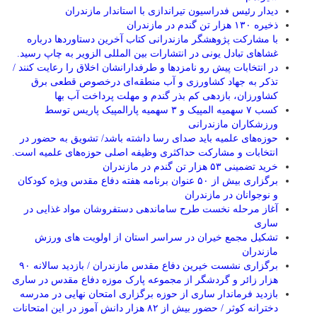
دیدار رئیس فدراسیون تیراندازی با استاندار مازندران
ذخیره ۱۳۰ هزار تن گندم در مازندران
با مشارکت پژوهشگر مازندرانی كتاب آخرین دستاوردها درباره
غشاهای تبادل یونی در انتشارات بین المللی الزویر به چاپ رسید.
در انتخابات پیش رو نامزدها و طرفدارانشان اخلاق را رعایت کنند /
تذکر به جهاد کشاورزی و آب منطقه‌ای درخصوص قطعی برق
کشاورزان، بازدهی کم بذر گندم و مهلت پرداخت آب بها
کسب ۷ سهمیه المپیک و ۳ سهمیه پارالمپیک پاریس توسط
ورزشکاران مازندرانی
حوزه‌های علمیه باید صدای رسا داشته باشد/ تشویق به حضور در
انتخابات و مشارکت حداکثری وظیفه اصلی حوزه‌های علمیه است.
خرید تضمینی ۵۳ هزار تن گندم در مازندران
برگزاری بیش از ۵۰ عنوان برنامه هفته دفاع مقدس ویژه کودکان
و نوجوانان در مازندران
آغاز مرحله نخست طرح ساماندهی دستفروشان مواد غذایی در
ساری
تشکیل مجمع خیران در سراسر استان از اولویت های ورزش
مازندران
برگزاری نشست خیرین دفاع مقدس مازندران / بازدید سالانه ۹۰
هزار زائر و گردشگر از مجموعه پارک موزه دفاع مقدس در ساری
بازدید فرماندار ساری از حوزه برگزاری امتحان نهایی در مدرسه
دخترانه کوثر / حضور بیش از ۸۲ هزار دانش آموز در این امتحانات