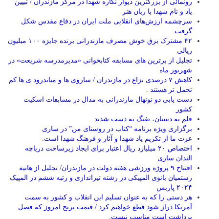
رونمائی از بزرگترین دیوار نگاره شهدا در مرکز مازندران / تبیین
یاد و نام شهدا با زبان هنر
سرچشمه ارزش‌های انقلابی ملت ایران در دفاع مقدس شکل
گرفت.
۴۲ مشترک برق خوش مصرف مازندرانی برنده جایزه ۱۰۰ میلیون
ریالی
تجلیل از برترین های مسابقه کتابخوانی «مدیرمدرسه شریعت» در
شهریور ماه
کاهش ۷ درصدی نزاع در مازندران / ساروی ها و میاندرود ی ها کم
تحمل تر هستند‌ .
دست یابی دو نونهال مازندرانی به مدال در مسابقات اسکیت
کشور
قلم به دستان، تفنگ به دست شدند
برگزاری ویژه برنامه “کتاب در روستای من” در ساری
عزت ما از تکریم یاد شهدا و آثار و فرهنگ شهدا است.
اختصاص ۲۰ میلیارد ریال اعتبار برای ایجاد زیرساخت دریاچه
الندان ساری
افتتاح ۹ پروژه ورزشی هفته دولت در مازندران/ تجلیل از هانیه
رستمیان بانوی المپیکی در رشته تیراندازی و رتبه ششم در المپیک
۲۰۲۴ پاربس
هر دستی را که به عنوان تسلیم این انقلاب و کشور به سمت
آمريکا دراز شود قطع خواهیم کرد / قیمت برنج امروز که فصل
برداشت است مناسب نیست.