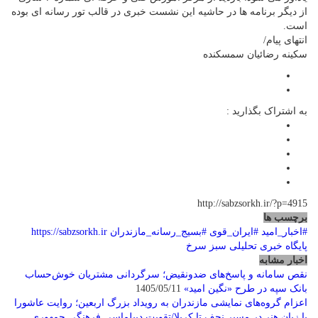
از دیگر برنامه ها در حاشیه این نشست خبری در قالب تور رسانه ای بوده
است.
انتهای پیام/
سکینه رضائیان سمسکنده
به اشتراک بگذارید :
http://sabzsorkh.ir/?p=4915
برچسب ها
#اخبار_امید
#ایران_قوی
#بسیج_رسانه_مازندران
https://sabzsorkh.ir
پایگاه خبری تحلیلی سبز سرخ
اخبار مشابه
نقص سامانه و پاسخ‌های ضدونقیض؛ سرگردانی مشتریان خوش‌حساب
بانک سپه در طرح «نگین امید»
1405/05/11
اعزام گروه‌های نمایشی مازندران به رویداد بزرگ اربعین؛ روایت عاشورا
با زبان هنر در مسیر نجف تا کربلا/تقویت دیپلماسی فرهنگی جمهوری