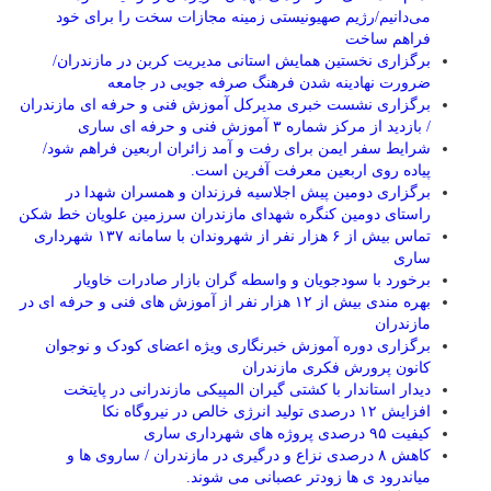
می‌دانیم/رژیم صهیونیستی زمینه مجازات سخت را برای خود
فراهم ساخت
برگزاری نخستین همایش استانی مدیریت کربن در مازندران/
ضرورت نهادینه شدن فرهنگ صرفه جویی در جامعه
برگزاری نشست خبری مدیرکل آموزش فنی و حرفه ای مازندران
/ بازدید از مرکز شماره ۳ آموزش فنی و حرفه ای ساری
شرایط سفر ایمن برای رفت و آمد زائران اربعین فراهم شود/
پیاده روی اربعین معرفت آفرین است.
برگزاری دومین پیش اجلاسیه فرزندان و همسران شهدا در
راستای دومین کنگره شهدای مازندران سرزمین علویان خط شکن
تماس بیش از ۶ هزار نفر از شهروندان با سامانه ۱۳۷ شهرداری
ساری
برخورد با سودجویان و واسطه گران بازار صادرات خاویار
بهره مندی بیش از ۱۲ هزار نفر از آموزش های فنی و حرفه ای در
مازندران
برگزاری دوره آموزش خبرنگاری ویژه اعضای کودک و نوجوان
کانون پرورش فکری مازندران
دیدار استاندار با کشتی گیران المپیکی مازندرانی در پایتخت
افزایش ۱۲ درصدی تولید انرژی خالص در نیروگاه نکا
کیفیت ۹۵ درصدی پروژه های شهرداری ساری
کاهش ۸ درصدی نزاع و درگیری در مازندران / ساروی ها و
میاندرود ی ها زودتر عصبانی می شوند.