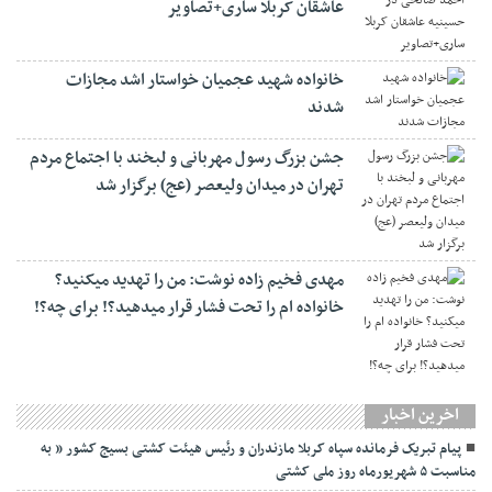
عاشقان کربلا ساری+تصاویر
خانواده شهید عجمیان خواستار اشد مجازات
شدند
جشن بزرگ رسول مهربانی و لبخند با اجتماع مردم
تهران در میدان ولیعصر (عج) برگزار شد
مهدی فخیم زاده نوشت: من را تهدید میکنید؟
خانواده ام را‌ تحت فشار قرار میدهید؟! برای چه؟!
اخرین اخبار
پیام تبریک فرمانده سپاه کربلا مازندران و رئیس هیئت کشتی بسیج کشور ” به
مناسبت ۵ شهریورماه روز ملی کشتی