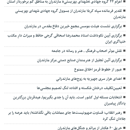
اعزام ۲۲ گروه جهادی “شهدای بهزیستی” مازندران به مناطق کم برخوردار استان
تقدیر فرمانده سپاه کربلا مازندران از مسوول گروه جهادی شهدای بهزیستی
مازندران
برگزاری نشست هیئت موسس مجمع خیرین دفاع مقدس در مازندران
برگزاری آیین نکوداشت استاد محمدرضا اسحاقی گرجی حافظ و میراث دارِ مکتب
خنیاگری ایران
نقش موثر اصحاب فرهنگ ، هنر و رسانه در جامعه
برگزاری آئین تجلیل از هنرمندان صنایع دستی مرکز مازندران
عبور از خطوط قرمز اخلاق ممنوع
اهدای هزار سری جهیزیه به زوج‌های مازندرانی
تعیین‌تکلیف درختان شکسته و افتاده لنگ تصمیم مجلسی‌ها
انتخابات مسئله اول کشور است، باید آن را جدی بگیریم/ عیدقربان بزرگترین
یادگار پیامبران
رهبر انقلاب: قساوت صهیونیست‌ها جای مماشات باقی نگذاشته/ باید عرصه را بر
جلادان تنگ کرد
حریق ۶۰ هکتار از مراتع و جنگل‌های مازندران