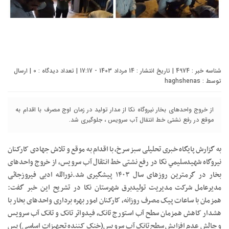
شناسه خبر : 4974 | تاریخ انتشار : 14 مرداد 1403 - 17:17 | تعداد دیدگاه :
0
| ارسال
توسط :
haghshenas
از خروج واحدهای بخار نیروگاه نکا از مدار تولید در زمان اوج مصرف با اقدام به
موقع در رفع نشتی خط انتقال آب سرویس ، جلوگیری شد.
به گزارش پایگاه خبری تحلیلی سبز سرخ، با اقدام به موقع و تلاش جهادی کارکنان
نیروگاه شهيدسليمي نكا در رفع نشتی خط انتقال آب سرویس، از خروج واحدهای
بخار در گرمترین روزهای سال ۱۴۰۳ پیشگیری شد.نورالله ادبی فیروزجائی
مدیرعامل شرکت مدیریت تولیدبرق شهرستان نکا در تشریح این خبر گفت:
همزمان با ساعات پیک مصرف روزانه، کارکنان امور بهره برداری واحدهای بخار با
هشدار کاهش همزمان سطح آب استورج تانک، فیدواتر تانک و تانک آب سرویس
و چالش عدم افزایش سطح تانک آب سرویس(خنک کننده تجهیزات اساسی) پس