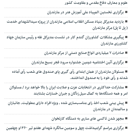
علوم و معارف دفاع مقدس و مقاومت کشور
برگزاری نخستین المپیاد ملی آموزش هنر در مازندران
بازدید مدیرکل بنیاد مسکن انقلاب اسلامی مازندران از پروژه سیدالشهدای خدمت
( پل تا پل) مرکز مازندران
پیگیری مشکلات کشاورزان گندم کار در نشست مدیرکل غله و رئیس سازمان جهاد
کشاورزی مازندران
صادرات ۷ میلیاردی انواع صنایع دستی از مرکز مازندران
برگزاری آئین اختتامیه دومین جشنواره سرود فجر بسیج مازندران
مسئولان مازندران از همان ابتدای رآی گیری پای صندوق های شعب رآی آماده
شدند و رآی خود را به صندوق انداختند.
مشارکت حداکثری در انتخابات عزت و صلابت ایران را بالا خواهد برد / مسئولان
امر و همه دستگاه‌ها به کمک سیل‌زدگان و جبران خسارات بشتابند
پیش بینی شعب اخذ رای مناسب‌سازی شده ، ویژه افراد دارای معلولیت، جانبازان
و سالمندان در مازندران
مجهز شدن تاکسی های ساری به دستگاه کارتخوان
برگزاری مراسم گرامیداشت چهل و سومین سالگرد شهدای هفتم تیر ۱۳۶۰و چهلمین