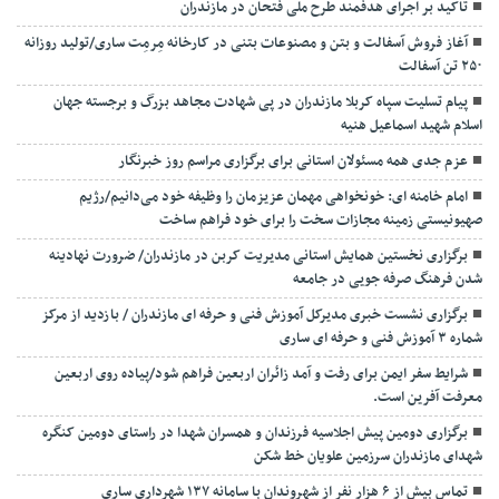
تاکید بر اجرای هدفمند طرح ملی فتحان در مازندران
آغاز فروش آسفالت و بتن و مصنوعات بتنی در کارخانه مِرمِت ساری/تولید روزانه
۲۵۰ تن آسفالت
پیام تسلیت سپاه کربلا مازندران در پی شهادت مجاهد بزرگ و برجسته جهان
اسلام شهید اسماعیل هنیه
عزم جدی همه مسئولان استانی برای برگزاری مراسم روز خبرنگار
امام خامنه ای: خونخواهی مهمان عزیزمان را وظیفه خود می‌دانیم/رژیم
صهیونیستی زمینه مجازات سخت را برای خود فراهم ساخت
برگزاری نخستین همایش استانی مدیریت کربن در مازندران/ ضرورت نهادینه
شدن فرهنگ صرفه جویی در جامعه
برگزاری نشست خبری مدیرکل آموزش فنی و حرفه ای مازندران / بازدید از مرکز
شماره ۳ آموزش فنی و حرفه ای ساری
شرایط سفر ایمن برای رفت و آمد زائران اربعین فراهم شود/پیاده روی اربعین
معرفت آفرین است.
برگزاری دومین پیش اجلاسیه فرزندان و همسران شهدا در راستای دومین کنگره
شهدای مازندران سرزمین علویان خط شکن
تماس بیش از ۶ هزار نفر از شهروندان با سامانه ۱۳۷ شهرداری ساری