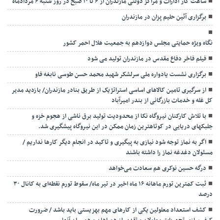
ساعت کار ادارات و مراکز دولتی مازندران از ۶ تا ۱۰ صبح در روز شنبه ۶ مردادماه
برگزاری آئین حلیم پزان در مازندران
نگاه ویژه حمایتی مجلس دوازدهم به جمعیت هلال احمر کشور
فیلم فاخر دفاع مقدس در مازندران تولید می شود
برگزاری نشست یادواره ملی سرلشکر شهید محمد حسن طوسی نابغه فاو
از سرگیری تامین کالاهای اساسی استراتژیک از طریق بنادر مازندران/ بازدید مدیر
کل غله و خدمات بازرگانی از بندر امیرآباد
با تلاش کارکنان نیروگاه نکا از محدودیت تولید برق ناشی از هجوم خزه و
جلبکهای دریایی در کوتاهترین زمان ممکن در این نیروگاه پیشگیری شد.
اگر به نماز توجه شود نیازی به پیگیری و تاکید در انجام دیگر کارها نداریم /
مسئولان دغدغه نماز را داشته باشند
درگه حسین نوکری هم سعادت می‌خواهد
ثبت کمترین تورم ماهانه ۱۶ ماه اخیر در تیر ماه/ سقوط تورم نقطه‌ای به کانال ۳۰
درصد
کشف استعداد معلولین یکی از کارهای مهم بهزیستی باید باشد / ضرورت