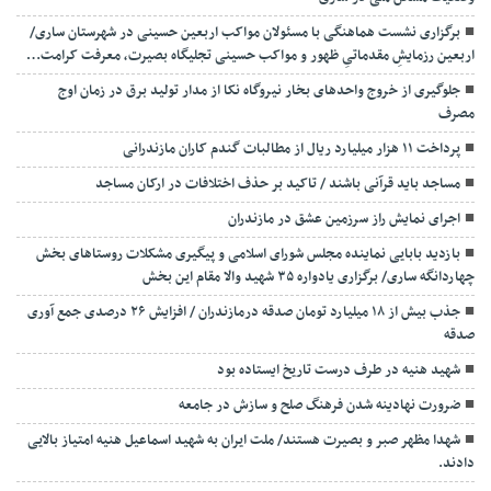
برگزاری نشست هماهنگی با مسئولان مواکب اربعین حسینی در شهرستان ساری/
اربعین رزمایشِ مقدماتیِ ظهور و مواکب حسینی تجلیگاه بصیرت، معرفت کرامت…
جلوگیری از خروج واحدهای بخار نیروگاه نکا از مدار تولید برق در زمان اوج
مصرف
پرداخت ۱۱ هزار میلیارد ریال از مطالبات گندم کاران مازندرانی
مساجد باید قرآنی باشند / تاکید بر حذف اختلافات در ارکان مساجد
اجرای نمایش راز سرزمین عشق در مازندران
بازدید بابایی نماینده مجلس شورای اسلامی و پیگیری مشکلات روستاهای بخش
چهاردانگه ساری/ برگزاری یادواره ۳۵ شهید والا مقام این بخش
جذب بیش از ۱۸ میلیارد تومان صدقه درمازندران / افزایش ۲۶ درصدی جمع آوری
صدقه
شهید هنیه در طرف درست تاریخ ایستاده بود
ضرورت نهادینه شدن فرهنگ صلح و سازش در جامعه
شهدا مظهر صبر و بصیرت هستند/ ملت ایران به شهید اسماعیل هنیه امتیاز بالایی
دادند.