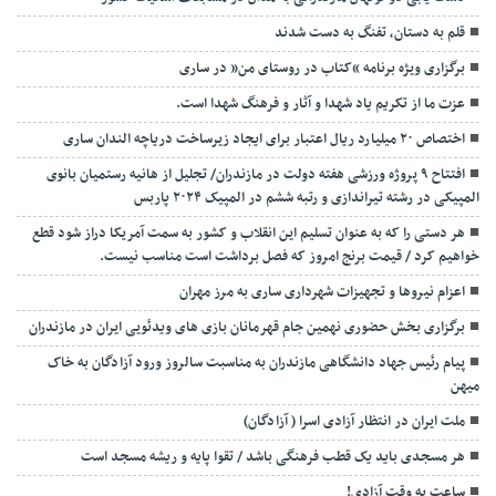
قلم به دستان، تفنگ به دست شدند
برگزاری ویژه برنامه “کتاب در روستای من” در ساری
عزت ما از تکریم یاد شهدا و آثار و فرهنگ شهدا است.
اختصاص ۲۰ میلیارد ریال اعتبار برای ایجاد زیرساخت دریاچه الندان ساری
افتتاح ۹ پروژه ورزشی هفته دولت در مازندران/ تجلیل از هانیه رستمیان بانوی
المپیکی در رشته تیراندازی و رتبه ششم در المپیک ۲۰۲۴ پاربس
هر دستی را که به عنوان تسلیم این انقلاب و کشور به سمت آمريکا دراز شود قطع
خواهیم کرد / قیمت برنج امروز که فصل برداشت است مناسب نیست.
اعزام نیروها و تجهیزات شهرداری ساری به مرز مهران
برگزاری بخش حضوری نهمین جام قهرمانان بازی های ویدئویی ایران در مازندران
پیام رئیس جهاد دانشگاهی مازندران به مناسبت سالروز ورود آزادگان به خاک
میهن
ملت ایران در انتظار آزادی اسرا ( آزادگان)
هر مسجدی باید یک قطب فرهنگی باشد / تقوا پایه و ریشه مسجد است
ساعت به وقت آزادی!