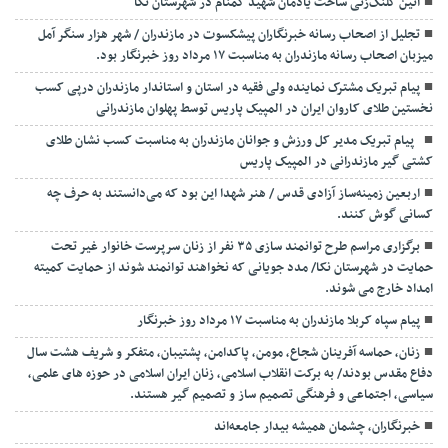
آئین کلنگ‌زنی ساخت یادمان شهید گمنام در شهرستان نکا
تجلیل از اصحاب رسانه خبرنگاران پیشکسوت در مازندران / شهر هزار سنگر آمل
میزبان اصحاب رسانه مازندران به مناسبت ۱۷ مرداد روز خبرنگار بود.
پیام تبریک مشترک نماینده ولی فقیه در استان و استاندار مازندران درپی کسب
نخستین طلای کاروان ایران در المپیک پاریس توسط پهلوان مازندرانی
‍ ‍ پیام تبریک مدیر کل ورزش و جوانان مازندران به مناسبت کسب نشان طلای
کشتی گیر مازندرانی در المپیک پاریس
اربعین زمینه‌ساز آزادی قدس / هنر شهدا این بود که می‌دانستند به حرف چه
کسانی گوش کنند.
برگزاری مراسم طرح توانمند سازی ۳۵ نفر از زنان سرپرست خانوار غیر تحت
حمایت در شهرستان نکا/ مدد جویانی که نخواهند توانمند شوند از حمایت کمیته
امداد خارج می شوند.
پیام سپاه کربلا مازندران به مناسبت ۱۷ مرداد روز خبرنگار
زنان، حماسه آفرینان شجاع، مومن، پاکدامن، پشتیبان، متفکر و شریف هشت سال
دفاع مقدس بودند/ به برکت انقلاب اسلامی، زنان ایران اسلامی در حوزه های علمی،
سیاسی، اجتماعی و فرهنگی تصمیم ساز و تصمیم گیر هستند.
خبرنگاران، چشمان همیشه بیدار جامعه‌اند