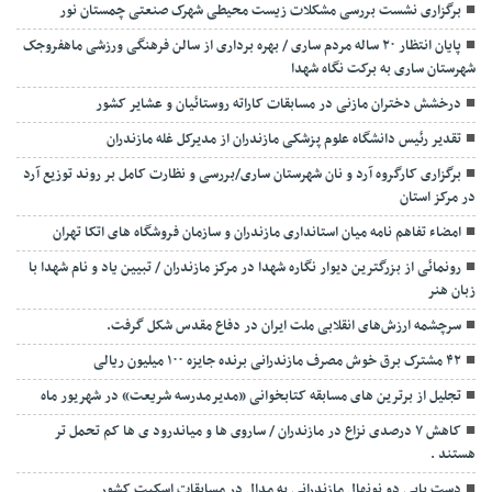
برگزاری نشست بررسی مشکلات زیست محیطی شهرک صنعتی چمستان نور
پایان انتظار ۲۰ ساله مردم ساری / بهره برداری از سالن فرهنگی ورزشی ماهفروجک
شهرستان ساری به برکت نگاه شهدا
درخشش دختران مازنی در مسابقات کاراته روستائیان و عشایر کشور
تقدیر رئیس دانشگاه علوم پزشکی مازندران از مدیرکل غله مازندران
برگزاری کارگروه آرد و نان شهرستان ساری/بررسی و نظارت کامل بر روند توزیع آرد
در مرکز استان
امضاء تفاهم نامه میان استانداری مازندران و سازمان فروشگاه های اتکا تهران
رونمائی از بزرگترین دیوار نگاره شهدا در مرکز مازندران / تبیین یاد و نام شهدا با
زبان هنر
سرچشمه ارزش‌های انقلابی ملت ایران در دفاع مقدس شکل گرفت.
۴۲ مشترک برق خوش مصرف مازندرانی برنده جایزه ۱۰۰ میلیون ریالی
تجلیل از برترین های مسابقه کتابخوانی «مدیرمدرسه شریعت» در شهریور ماه
کاهش ۷ درصدی نزاع در مازندران / ساروی ها و میاندرود ی ها کم تحمل تر
هستند‌ .
دست یابی دو نونهال مازندرانی به مدال در مسابقات اسکیت کشور