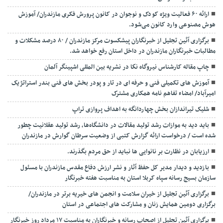
ارائه ۶۰ فعالیت ویژه کودک و نوجوان در کانون پرورش فکری مازندران/ آموزش
هوش مصنوعی وارد کانون می‌شود.
برگزاری آئین تجلیل از خبرنگاران پیشکسوت مرکز مازندران / ۸۰ درصد مشکلات و
مطالبات خبرنگاران مازندران در داخل استان رفع خواهد شد.
چاپ مقاله کارشناس نيروگاه نكا در نشریه بین المللی اشپینگر آلمان
آموزش های تکمیلی فنی و حرفه ای در تار و پودر بخش های فنی بندر استراتژیک
امیرآباد/ امضاء تفاهم نامه همکاری مشترک
شلیک تیراندازان بخش چهاردانگه به اهداف پروازی تراپ
باید دید به موازات رشد تولید مقالات در دانشگاه‌ها، رشد تولید عقلانیت چطور
شده است / درخواست ارائه گزارش کتبی از وضعیت سرطان گوارش در مازندران
ارزیابان در نظارت بر نانوایی ها نباید از حق مردم بگذرند.
بازدید و دیدار مدیر کل حفظ آثار و نشر ارزش دفاع مقدس مازندران با مسئول
سازمان بسیج رسانه سپاه کربلا استان به مناسبت هفته خبرنگار
برگزاری آئین تجلیل از خیران سلامت و انجمن های خیریه برتر در مازندران/
برگزاری دومین همایش زنان و مشارکت های اجتماعی در استان
برگزاری آئین تجلیل از اصحاب رسانه و خبرنگاران به مناسبت ۱۷ مرداد روز خبرنگار