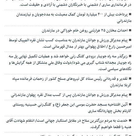
در فرمانداری ساری / دشمنی با خبرنگاران دشمنی با آزادی و حقیقت است.
پرداخت بیش از ۴۰۰ میلیارد تومان کمک معیشت به مددجویان و نیازمندان
مازندرانی
احداث مخازن ۲۵ هزارتنی روغن خام خوراکی در مازندران
پیام مدیرکل ورزش و جوانان مازندران به مناسبت کسب نشان نقره المپیک توسط
امیرحسین زارع / اخلاق پهلوانی بهتر ار مدال قهرمانی است.
زیرگذر سه راه جویبار بزودی کلنگ زنی خواهد شد و عملیات تکمیل نهایی پل سه
راه جویبار مجدانه شتاب گیری می شود/دولت وفاق ملی متشکل از همه گرایش‌ها و
نگاه‌های سیاسی است.
تقدیر و قدردانی رئیس ستاد کل نیرو‌های مسلح کشور از زحمات فرمانده سپاه
کربلا مازندران
پیام مدیرکل ورزش و جوانان مازندران پس از کسب مدال نقره پهلوان مازندرانی
آئین افتتاحیه مسجد حضرت موسی ابن جعفر (ع) و کلنگ‌زنی حسینیه روستای
کارنام بخش چهاردانگه ساری
خدمت به مردم بزرگترین سلاح در مقابل استکبار جهانی است/ انتقام شهادت آقای
هنیه را قطعا خواهیم گرفت.