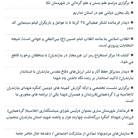
برگزاری مراسم علم بستن و علم گردانی در شهرستان نکا
یک مخزن دولتی هم در استان نداریم
دیدار فرمانده لشکر عملیاتی ۲۵ کربلا ” با عوامل و بازیگران فیلم سینمایی کد
۱۳۳
انقلاب اسلامی ما مانند انقلاب امام حسین (ع) بین‌المللی و جهانی است/ نتیجه
انتخابات پیروزی است.
کشف ۱۵ مرکز استخراج رمز ارز غیرمجاز در مازندران/ با متخلفان برخورد قاطع
می شود.
دیدار مدیرکل حفظ آثار و نشر ارزش‌های دفاع مقدس مازندران با استاندار
مازندران/ تاکید استاندار بر زنده نگه داشتن یاد شهدا
برگزاری نشست تخصصی و ارائه گزارش کمیته های دومین کنگره شهدای مازندران
/اجلاسیه ی ( گردهمایی)فرزندان و همسران شهدا یکی از برنامه های محوری ما
است.
فرماندار شهرستان ساری بعنوان “رئیس شورای سیاستگذاری اجلاسیه( گردهمایی)
فرزندان شهدا” کنگره بزرگداشت چهارده هزار و پانصد شهید استان مازندران منصوب
شد.
سازمان‌هاي مردم‌نهاد نمادي از مشاركت اجتماعي / دغدغه حال حاضر جامه