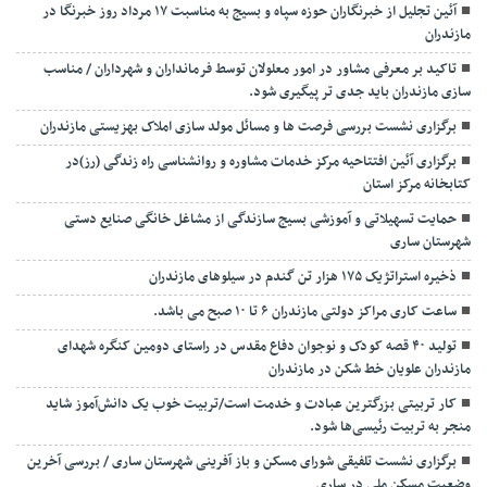
آئین تجلیل از خبرنگاران حوزه سپاه و بسیج به مناسبت ۱۷ مرداد روز خبرنگا در
مازندران
تاکید بر معرفی مشاور در امور معلولان توسط فرمانداران و شهرداران / مناسب
سازی مازندران باید جدی تر پیگیری شود.
برگزاری نشست بررسی فرصت ها و مسائل مولد سازی املاک بهزیستی مازندران
برگزاری آئین افتتاحیه مرکز خدمات مشاوره و روانشناسی راه زندگی (رز)در
کتابخانه مرکز استان
حمایت تسهیلاتی و آموزشی بسیج سازندگی از مشاغل خانگی صنایع دستی
شهرستان ساری
ذخیره استراتژیک ۱۷۵ هزار تن گندم در سیلوهای مازندران
ساعت کاری مراکز دولتی مازندران ۶ تا ۱۰ صبح می باشد.
تولید ۴۰ قصه کودک و نوجوان دفاع مقدس در راستای دومین کنگره شهدای
مازندران علویان خط شکن در مازندران
کار تربیتی بزرگترین عبادت و خدمت است/تربیت خوب یک دانش‌آموز شاید
منجر به تربیت رئیسی‌ها شود.
برگزاری ‌نشست تلفیقی شورای مسکن و باز آفرینی شهرستان ساری / بررسی آخرین
وضعیت مسکن ملی در ساری