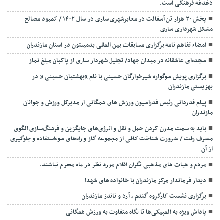
دغدغه فرهنگی است.
پخش ۲۰ هزار تن آسفالت در معابرشهری ساری در سال ۱۴۰۲ / کمبود مصالح
مشکل شهرداری ساری
امضاء تفاهم نامه برگزاری مسابقات بین المللی بدمینتون در استان مازندران
سجده‌ای عاشقانه در میدان جهاد/ تجلیل شهردار ساری از پاکبان مبلغ نماز
برگزاری پویش سوگواره شیرخوارگان حسینی با نام “بهشتیان حسینی ” در
بهزیستی مازندران
پیام قدردانی رئیس فدراسیون ورزش های همگانی از مدیرکل ورزش و جوانان
مازندران
باید به سمت مدرن کردن حمل و نقل و انرژی‌های جایگزین و فرهنگ‌سازی الگوی
مصرف رفت / ضرورت شناخت کافی از مجموعه گاز و راه‌های سوءاستفاده و جلوگیری
از آن
مردم و هیات های مذهبی نگران اقلام مورد نظر در ماه محرم نباشند.
دیدار فرماندار مرکز مازندران با خانواده های شهدا
برگزاری نشست کارگروه گندم ، آرد و ناندز مازندران
پاداش ویژه به المپیکی‌ها تا نگاه متفاوت به ورزش همگانی