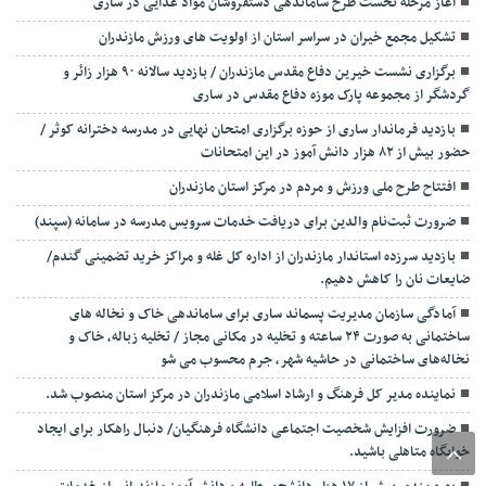
آغاز مرحله نخست طرح ساماندهی دستفروشان مواد غذایی در ساری
تشکیل مجمع خیران در سراسر استان از اولویت های ورزش مازندران
برگزاری نشست خیرین دفاع مقدس مازندران / بازدید سالانه ۹۰ هزار زائر و
گردشگر از مجموعه پارک موزه دفاع مقدس در ساری
بازدید فرماندار ساری از حوزه برگزاری امتحان نهایی در مدرسه دخترانه کوثر /
حضور بیش از ۸۲ هزار دانش آموز در این امتحانات
افتتاح طرح ملی ورزش و مردم در مرکز استان مازندران
ضرورت ثبت‌نام والدین برای دریافت خدمات سرویس مدرسه در سامانه (سپند)
بازدید سرزده استاندار مازندران از اداره کل غله و مراکز خرید تضمینی گندم/
ضایعات نان را کاهش دهیم.
آمادگی سازمان مدیریت پسماند ساری برای ساماندهی خاک و نخاله های
ساختمانی به صورت ۲۴ ساعته و تخلیه در مکانی مجاز / تخلیه زباله، خاک و
نخاله‌های ساختمانی در حاشیه شهر، جرم محسوب می شو
نماینده مدیر کل فرهنگ و ارشاد اسلامی مازندران در مرکز استان منصوب شد.
ضرورت افزایش شخصیت اجتماعی دانشگاه فرهنگیان/ دنبال راهکار برای ایجاد
خوابگاه متاهلی باشید.