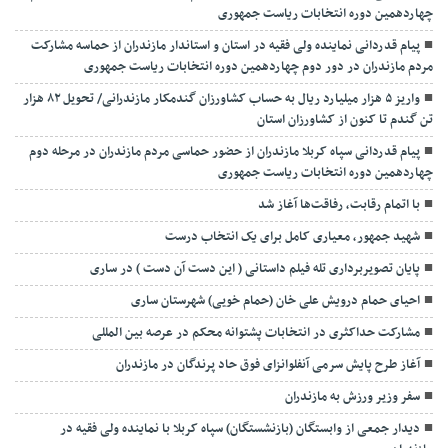
چهاردهمین دوره انتخابات ریاست جمهوری
پیام قدردانی نماینده ولی فقیه در استان و استاندار مازندران از حماسه مشارکت
مردم مازندران در دور دوم چهاردهمین دوره انتخابات ریاست جمهوری
واریز ۵ هزار میلیارد ریال به حساب کشاورزان گندمکار مازندرانی/ تحویل ۸۲ هزار
تن گندم تا کنون از کشاورزان استان
پیام قدردانی سپاه کربلا مازندران از حضور حماسی مردم مازندران در مرحله دوم
چهاردهمین دوره انتخابات ریاست جمهوری
با اتمام رقابت، رفاقت‌ها آغاز شد
شهید جمهور، معیاری کامل برای یک انتخاب درست
پایان تصویربرداری تله فیلم داستانی ( این دست آن دست ) در ساری
احیای حمام درویش علی خان (حمام خویی) شهرستان ساری
مشارکت حداکثری در انتخابات پشتوانه محکم در عرصه بین المللی
آغاز طرح پایش سرمی آنفلوانزای فوق حاد پرندگان در مازندران
سفر وزیر ورزش به مازندران
دیدار جمعی از وابستگان (بازنشستگان) سپاه کربلا با نماینده ولی فقیه در