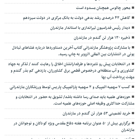
محور چالوس همچنان مسدود است
کاهش ۴۳ درصدی رشد بدهی دولت به بانک مرکزی در دولت سیزدهم
دیدار رئیس فدراسیون تیراندازی با استاندار مازندران
ذخیره ۱۳۰ هزار تن گندم در مازندران
با مشارکت پژوهشگر مازندرانی كتاب آخرین دستاوردها درباره غشاهای تبادل
یونی در انتشارات بین المللی الزویر به چاپ رسید.
در انتخابات پیش رو نامزدها و طرفدارانشان اخلاق را رعایت کنند / تذکر به جهاد
کشاورزی و آب منطقه‌ای درخصوص قطعی برق کشاورزان، بازدهی کم بذر گندم و
مهلت پرداخت آب بها
کسب ۷ سهمیه المپیک و ۳ سهمیه پارالمپیک پاریس توسط ورزشکاران مازندرانی
حوزه‌های علمیه باید صدای رسا داشته باشد/ تشویق به حضور در انتخابات و
مشارکت حداکثری وظیفه اصلی حوزه‌های علمیه است.
خرید تضمینی ۵۳ هزار تن گندم در مازندران
برگزاری بیش از ۵۰ عنوان برنامه هفته دفاع مقدس ویژه کودکان و نوجوانان در
مازندران