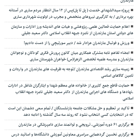
مازندران
پروژه سیدالشهدای خدمت ( پل تا پل)پس از ۱۲ سال انتظار مردم ساری در آستانه
بهره برداری / به کارگیری نیروهای متخصص و مجرب در اولویت شهرداری ساری
اعلام حمایت فعالین علمی_پژوهشی و هیات های اندیشه ورز ادارات و سازمان
های دولتی استان مازندران از نامزد جبهه انقلاب اسلامی دکتر سعید جلیلی
ورزش و فوتبال مازندران عزادار شد / دبیر سورتیچی را از دست دادیم!
امضاء تفاهم نامه مشترک همکاری میان کانون پرورش فکری کودکان و نوجوانان
مازندران و مدرسه علمیه تخصصی الزهرا(س) خواهران شهرستان ساری
زمینه سازی رشد اقتصادی مازندران /توجه به ظرفیت های مازندران در واردات و
تامین کالاهای اساسی
حمایت قاطع جمع کثیری از خانواده های معظم شهدا و ایثارگران شاغل در ادارات
،نهادها و دستگاه های اجرایی مازندران از دکتر سعید جلیلی نامزد جبهه انقلاب
اسلامی
تاکید بر تعظیم و حل مشکلات جامعه بازنشستگان / تمام سعی دشمنان این است
که در انتخابات کسی انتخاب نشود که روند سه سال گذشته را ادامه دهد
برگزاری ۶۱ دوره آموزشی، ترویجی و توانمند سازی دامپزشکی در مازندران
برگزاری نخسین گردهمایی سراسری معاونین آموزشی دانشگاه‌ها و اساتید درس