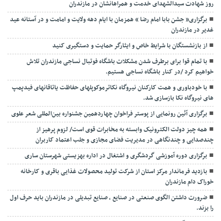
روز شهادت سیدالشهدای خدمت و همراهانشان در مازندران
برگزاری« جشن بابا امام رضا » همزمان با ایام دهه ولایت و امامت و در آستانه عید
غدیر در مازندران
از بازنشستگان با شرایط خاص و ایثارگر حمایت و دستگیری کنید
با تمام قوا برای برطرف شدن مشکلات باشگاه فوتبال نساجی مازندران تلاش
خواهیم کرد /در کنار باشگاه نساجی هستیم.
با خودباوری و همت کارکنان نیروگاه نکاترموکوپلهای حفاظت یاتاقانهای فیدپمپ
های نیروگاه نکا بازسازی شد.
برگزاری آئین رونمایی از پوستر فراخوان چهاردهمین جشنواره بین‌المللی شعر علوی
همه چیز دولت الکترونیک وابسته به مخابرات قوی است/ لزوم پرهیز از
چندصدایی و چندنگاهی در مدیریت فضای مجازی و جلب اعتماد کاربران
برگزاری دوره آموزشی گردشگری و اشتغال در اداره بهزیستی شهرستان ساری
بازدید فرماندار مرکز استان از شرکت تولید محصولات غذایی باقری و کارخانه
خوراک دام مازندران
ضرورت داشتن الگوی صنعتی در صنایع ، صنایع تبدیلی در مازندران باید حرف اول
را بزند.