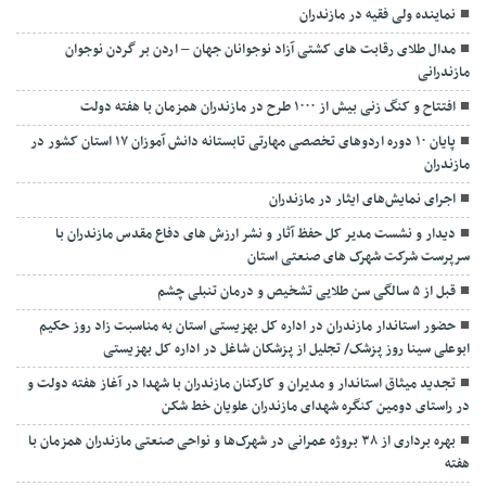
نماينده ولی فقیه در مازندران
مدال طلای رقابت های کشتی آزاد نوجوانان جهان – اردن بر گردن نوجوان
مازندرانی
افتتاح و کنگ زنی بیش از ۱۰۰۰ طرح در مازندران همزمان با هفته دولت
پایان ۱۰ دوره اردوهای تخصصی مهارتی تابستانه دانش آموزان ۱۷ استان کشور در
مازندران
اجرای نمایش‌های ایثار در مازندران
دیدار و نشست مدیر کل حفظ آثار و نشر ارزش های دفاع مقدس مازندران با
سرپرست شرکت شهرک های صنعتی استان
قبل از ۵ سالگی سن طلایی تشخیص و درمان تنبلی چشم
حضور استاندار مازندران در اداره کل بهزیستی استان به مناسبت زاد روز حکیم
ابوعلی سینا روز پزشک/ تجلیل از پزشکان شاغل در اداره کل بهزیستی
تجدید میثاق استاندار و مدیران و کارکنان مازندران با شهدا در آغاز هفته دولت و
در راستای دومین کنگره شهدای مازندران علویان خط شکن
بهره برداری از ۳۸ بروژه عمرانی در شهرک‌ها و نواحی صنعتی مازندران همزمان با
هفته