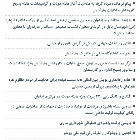
پیام فرمانده سپاه کربلا به مناسبت آغاز هفته دولت و گرامیداشت هفته بسیج
کارمندان و ادارات مازندران
بازدید استاندار مازندران و معاون سیاسی امنیتی استانداری از موکب فاطمه الزهرا
(س) شهرستان بابل در کربلای معلی/ نشست صمیمی استاندار مازندران با معاون
استاندار کربلا
طلای مسابقات جهانی کوراش بر گردن بانوی مازندرانی
تخربب کشتارگاه سنتی پر خطر در مازندران
برگزاری نشست خبری سازمان بسیج ادارات و کارمندان مازندران ویژه هفته دولت
و سالروز بسیج ادارات و کارمندان
اعلام راه‌اندازی پویش بین‌المللی «به سمت قبله» برای حمایت از مردم مظلوم غزه
هم‌زمان با پیاده‌روی بزرگ اربعین حسینی
افتتاح و کلنگ زنی ۲۳۰ پروژه ویژه هفته دولت در مرکز مازندران
تدوین بسته راهبردی مرکبات از تولید تا صادرات / حمایت از صادرات عاملی در
ارتقای کیفیت تولید داخلی است.
بررسی برنامه راهبردی عملیاتی شهرداری ساری
تجلیل از ووشوکاران مازندرانی تیم ملی ووشو