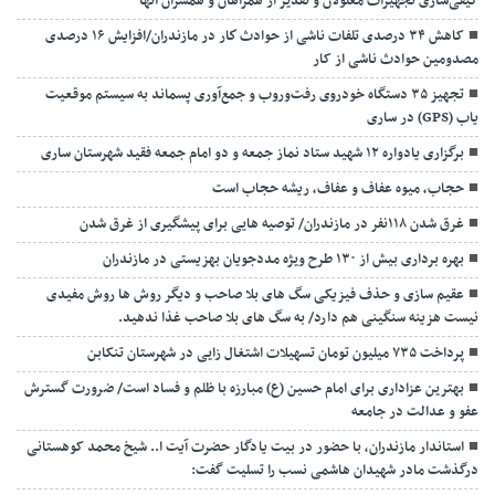
کیفی‌سازی تجهیزات معلولان و تقدیر از همراهان و همسران آنها
کاهش ۳۴ درصدی تلفات ناشی از حوادث كار در مازندران/افزایش ۱۶ درصدی
مصدومین حوادث ناشی از کار
تجهیز ۳۵ دستگاه خودروی رفت‌وروب و جمع‌آوری پسماند به سیستم موقعیت
یاب (GPS) در ساری
برگزاری یادواره ۱۲ شهید ستاد نماز جمعه و دو امام جمعه فقید شهرستان ساری
حجاب، میوه عفاف و عفاف، ریشه حجاب است
غرق شدن ۱۱۸نفر در مازندران/ توصيه هايی برای پيشگيری از غرق شدن
بهره برداری بیش از ۱۳۰ طرح ویژه مددجویان بهزیستی در مازندران
عقیم سازی و حذف فیزیکی سگ های بلا صاحب و دیگر روش ها روش مفیدی
نیست هزینه سنگینی هم دارد/ به سگ های بلا صاحب غذا ندهید.
پرداخت ۷۳۵ میلیون تومان تسهیلات اشتغال زایی در شهرستان تنکابن
بهترین عزاداری برای امام حسین (ع) مبارزه با ظلم و فساد است/ ضرورت گسترش
عفو و عدالت در جامعه
استاندار مازندران، با حضور در بیت یادگار حضرت آیت ا.. شیخ محمد کوهستانی
درگذشت مادر شهیدان هاشمی نسب را تسلیت گفت: