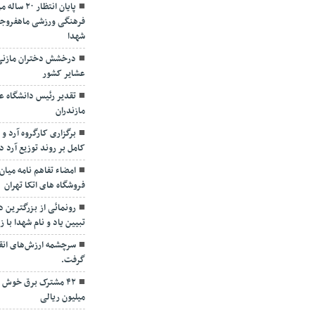
پایان انتظ
فرهنگی ورزشی ماهفروجک
شهدا
درخشش دختران مازنی د
عشایر کشور
تقدیر رئیس دانشگاه عل
مازندران
برگزاری کارگروه آرد 
کامل بر روند توزیع آرد د
امضاء تفاهم نامه میان
فروشگاه های اتکا تهران
رونمائی از بزرگترین دی
تبیین یاد و نام شهدا با ز
سرچشمه ارزش‌های انق
گرفت.
میلیون ریالی