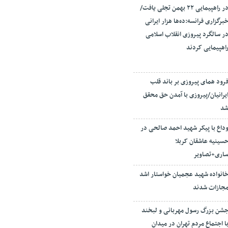
در راهپیمایی ۲۲ بهمن تجلی یافت/
برگزاری فرانسه:ده‌ها هزار ایرانی
ر سالگرد پیروزی انقلاب اسلامی
اهپیمایی کردند
رود همای پیروزی بر باند قلب
یرانیان/پیروزی با آمدن حق محقق
د
داع با پیکر شهید احمد صالحی‌ در
سینیه عاشقان کربلا
اری+تصاویر
انواده شهید عجمیان خواستار اشد
جازات شدند
شن بزرگ رسول مهربانی و لبخند
ا اجتماع مردم تهران در میدان