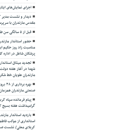
اجرای نمایش‌های ایثار
دیدار و نشست مدیر کل
مقدس مازندران با سرپ
قبل از ۵ سالگی سن طلایی تشخیص و درمان تنبلی چشم
حضور استاندار مازندرا
مناسبت زاد روز حکیم ابو
پزشکان شاغل در اداره ک
تجدید میثاق استاندار و
شهدا در آغاز هفته دولت
مازندران علویان خط شکن
بهره ب
صنعتی مازندران همزمان 
پیام فرمانده سپاه کرب
گرامیداشت هفته بسیج کار
بازدید استاندار مازند
استانداری از موکب فاطمه
کربلای معلی/ نشست صمیم