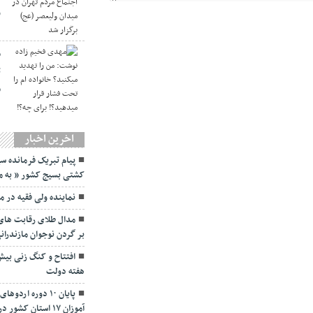
و
م
ت
ف
اخرین اخبار
پیام تبریک فرمانده سپ
کشتی بسیج کشور ” به مناسبت ۵ شهریورماه 
نماينده ولی فقیه در م
مدال طلای رقابت های 
بر گردن نوجوان مازندران
هفته دولت
پایان ۱۰ دوره ا
آموزان ۱۷ استان کشور در مازندران