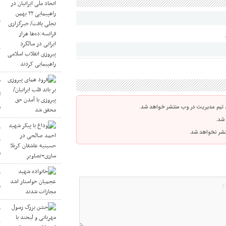
خ
د
ر
ف
ا
ش
 تیم مدیریت در وب منتشر خواهد شد.
 شد.
و
نتشر نخواهد شد.
ح
س
خ
م
ج
ب