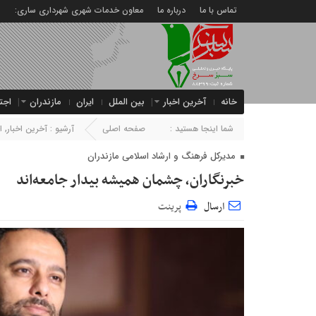
تماس با ما
درباره ما
معاون خدمات شهری شهرداری ساری:
خانه
آخرین اخبار
بین الملل
ایران
مازندران
اجت
شما اینجا هستید :
صفحه اصلی
آرشیو :
آخرین اخبار
,
ا
مدیرکل فرهنگ و ارشاد اسلامی مازندران
خبرنگاران، چشمان همیشه بیدار جامعه‌اند
ارسال
پرینت