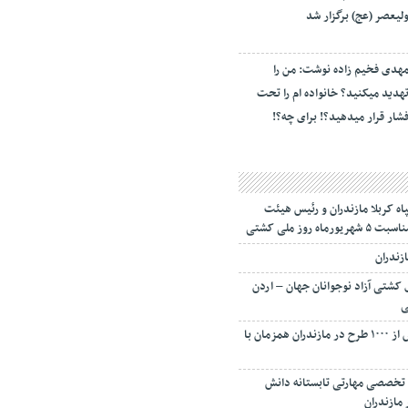
لیعصر (عج) برگزار شد
هدی فخیم زاده نوشت: من را
هدید میکنید؟ خانواده ام را‌ تحت
شار قرار میدهید؟! برای چه؟!
اه کربلا مازندران و رئیس هیئت
روز ملی کشتی
ازندران
کشتی آزاد نوجوانان جهان – اردن
ی
افتتاح و کنگ زنی بیش از ۱۰۰۰ طرح در مازندران همزمان با
ردوهای تخصصی مهارتی تابستانه دانش