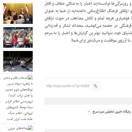
 روزمرگی‌ها توانسته‌اید اخبار را به شکلی شفاف و قابل
ن
رتقای فرهنگ اطلاع‌رسانی داشته‌اید.از شما به عنوان
ت
ا هوشیاری هرچه تمام و تلاش‌ مضاعف در جهت ارتقای
و فرهنگی در جامعه می‌کوشید، مجدانه تشکر و قدردانی
ت
شتیاق خود، بتوانید بهترین گزارش‌ها و اخبار را به مردم
م
د.با آرزوی موفقیت و سربلندی برای شماا
ن
ق
ا
ت
http://sabzsorkh.ir/?p=5068
ب
س
ج
پایگاه خبری تحلیلی سبز سرخ
ر