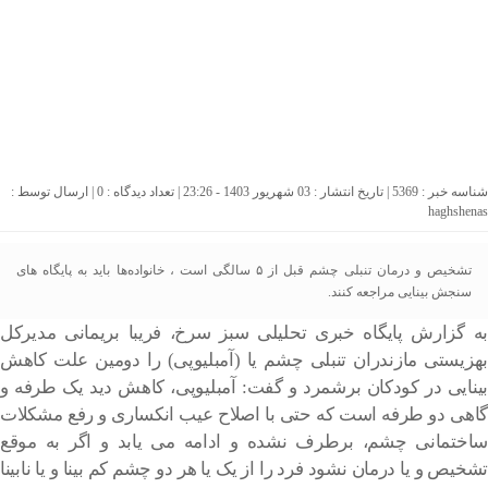
شناسه خبر : 5369 | تاریخ انتشار : 03 شهریور 1403 - 23:26 | تعداد دیدگاه :
0
| ارسال توسط :
haghshenas
تشخیص و درمان تنبلی چشم قبل از ۵ سالگی است ، خانواده‌ها باید به پایگاه های
سنجش بینایی مراجعه کنند.
به گزارش پایگاه خبری تحلیلی سبز سرخ، فریبا بریمانی مدیرکل
بهزیستی مازندران تنبلی چشم یا (آمبلیوپی) را دومین علت کاهش
بینایی در کودکان برشمرد و گفت: آمبلیوپی، کاهش دید یک طرفه و
گاهی دو طرفه است که حتی با اصلاح عیب انکساری و رفع مشکلات
ساختمانی چشم، برطرف نشده و ادامه می یابد و اگر به موقع
تشخیص و یا درمان نشود فرد را از یک یا هر دو چشم کم بینا و یا نابینا