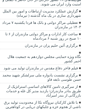
امنیت وارد ایران می شوند.
گزارش عملکرد مدیریت ارتباطات و امور بین الملل
شهرداری ساری در یک ماه گذشته ( تیرماه)
تعطیلی مراکز دولتی و بانک ها فردا یکشنبه ۷ مرداد
۱۴۰۳ در مازندران
ساعت کار ادارات و مراکز دولتی مازندران از ۶ تا
۱۰ صبح در روز شنبه ۶ مردادماه
برگزاری آئین حلیم پزان در مازندران
نگاه ویژه حمایتی مجلس دوازدهم به جمعیت هلال
احمر کشور
فیلم فاخر دفاع مقدس در مازندران تولید می شود
برگزاری نشست یادواره ملی سرلشکر شهید محمد
حسن طوسی نابغه فاو
از سرگیری تامین کالاهای اساسی استراتژیک از
طریق بنادر مازندران/ بازدید مدیر کل غله و خدمات
بازرگانی از بندر امیرآباد
با تلاش کارکنان نیروگاه نکا از محدودیت تولید برق
ناشی از هجوم خزه و جلبکهای دریایی در کوتاهترین