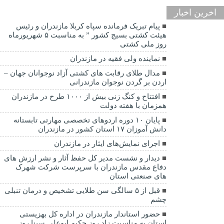
اخرین اخبار
پیام تبریک فرمانده سپاه کربلا مازندران و رئیس
هیئت کشتی بسیج کشور ” به مناسبت ۵ شهریورماه
روز ملی کشتی
نماينده ولی فقیه در مازندران
مدال طلای رقابت های کشتی آزاد نوجوانان جهان –
اردن بر گردن نوجوان مازندرانی
افتتاح و کنگ زنی بیش از ۱۰۰۰ طرح در مازندران
همزمان با هفته دولت
پایان ۱۰ دوره اردوهای تخصصی مهارتی تابستانه
دانش آموزان ۱۷ استان کشور در مازندران
اجرای نمایش‌های ایثار در مازندران
دیدار و نشست مدیر کل حفظ آثار و نشر ارزش های
دفاع مقدس مازندران با سرپرست شرکت شهرک
های صنعتی استان
قبل از ۵ سالگی سن طلایی تشخیص و درمان تنبلی
چشم
حضور استاندار مازندران در اداره کل بهزیستی
استان به مناسبت زاد روز حکیم ابوعلی سینا روز