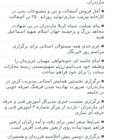
مازندران
آغاز فروش آسفالت و بتن و مصنوعات بتنی در
کارخانه مِرمِت ساری/تولید روزانه ۲۵۰ تن آسفالت
پیام تسلیت سپاه کربلا مازندران در پی شهادت
مجاهد بزرگ و برجسته جهان اسلام شهید اسماعیل
هنیه
عزم جدی همه مسئولان استانی برای برگزاری
مراسم روز خبرنگار
امام خامنه ای: خونخواهی مهمان عزیزمان را
وظیفه خود می‌دانیم/رژیم صهیونیستی زمینه مجازات
سخت را برای خود فراهم ساخت
برگزاری نخستین همایش استانی مدیریت کربن در
مازندران/ ضرورت نهادینه شدن فرهنگ صرفه جویی
در جامعه
برگزاری نشست خبری مدیرکل آموزش فنی و حرفه
ای مازندران / بازدید از مرکز شماره ۳ آموزش فنی و
حرفه ای ساری
شرایط سفر ایمن برای رفت و آمد زائران اربعین
فراهم شود/پیاده روی اربعین معرفت آفرین است.
برگزاری دومین پیش اجلاسیه فرزندان و همسران