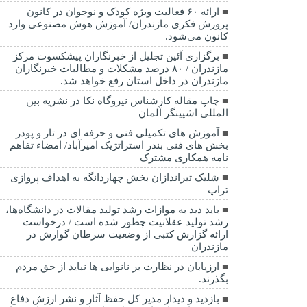
ارائه ۶۰ فعالیت ویژه کودک و نوجوان در کانون
پرورش فکری مازندران/ آموزش هوش مصنوعی وارد
کانون می‌شود.
برگزاری آئین تجلیل از خبرنگاران پیشکسوت مرکز
مازندران / ۸۰ درصد مشکلات و مطالبات خبرنگاران
مازندران در داخل استان رفع خواهد شد.
چاپ مقاله کارشناس نيروگاه نكا در نشریه بین
المللی اشپینگر آلمان
آموزش های تکمیلی فنی و حرفه ای در تار و پودر
بخش های فنی بندر استراتژیک امیرآباد/ امضاء تفاهم
نامه همکاری مشترک
شلیک تیراندازان بخش چهاردانگه به اهداف پروازی
تراپ
باید دید به موازات رشد تولید مقالات در دانشگاه‌ها،
رشد تولید عقلانیت چطور شده است / درخواست
ارائه گزارش کتبی از وضعیت سرطان گوارش در
مازندران
ارزیابان در نظارت بر نانوایی ها نباید از حق مردم
بگذرند.
بازدید و دیدار مدیر کل حفظ آثار و نشر ارزش دفاع