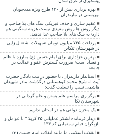
پيشگيری از غرق شدن
بهره برداری بیش از ۱۳۰ طرح ویژه مددجویان
بهزیستی در مازندران
عقیم سازی و حذف فیزیکی سگ های بلا صاحب و
دیگر روش ها روش مفیدی نیست هزینه سنگینی هم
دارد/ به سگ های بلا صاحب غذا ندهید.
پرداخت ۷۳۵ میلیون تومان تسهیلات اشتغال زایی
در شهرستان تنکابن
بهترین عزاداری برای امام حسین (ع) مبارزه با ظلم
و فساد است/ ضرورت گسترش عفو و عدالت در
جامعه
استاندار مازندران، با حضور در بیت یادگار حضرت
آیت ا.. شیخ محمد کوهستانی درگذشت مادر شهیدان
هاشمی نسب را تسلیت گفت:
برگزاری مراسم علم بستن و علم گردانی در
شهرستان نکا
یک مخزن دولتی هم در استان نداریم
دیدار فرمانده لشکر عملیاتی ۲۵ کربلا ” با عوامل و
بازیگران فیلم سینمایی کد ۱۳۳
انقلاب اسلامی ما مانند انقلاب امام حسین (ع)