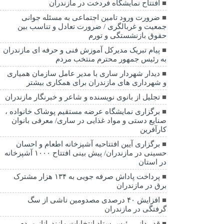
افتتاح نمایشگاه فردخت در مازندران
ضرورت ورود تامین اجتماعی به مسئله جوانی
جمعیت و غربالگری / ضرورت تعادل و تناسب بین
حقوق بازنشستگی و تورم
پیام تبریک مدیرکل آموزش فنی و حرفه ای مازندران
به رئیس جمهور محترم منتخب مردم
دیدار شهردار ساری با مدیر عامل سازمان همیاری
و شهرداری های مازندران برای همکاری بیشتر
تجلیل از بانوی نویسنده و شاعر و خبرنگار مازندران
برگزاری نمایشگاه عرضه مستقیم پوشاک خانواده ،
صنایع دستی و مواد غذایی در ساری/ معرفی بانوان
کارآفرین
برگزاری آیین افتتاحیه آشپزخانه اطعام و احسان
حسینی در مازندران/ پیش بینی افتتاح ۱۰۰۰ آشپزخانه
در استان
پرداخت پاداش صرفه جویی به ۱۳۴ هزار مشترک
برق در مازندران
افزایش ۴۰ درصدی مصدومین ناشی از سگ
گرفتگی در مازندران
قدر دانی رئیس ستاد انتخابات مازندراناز مردم