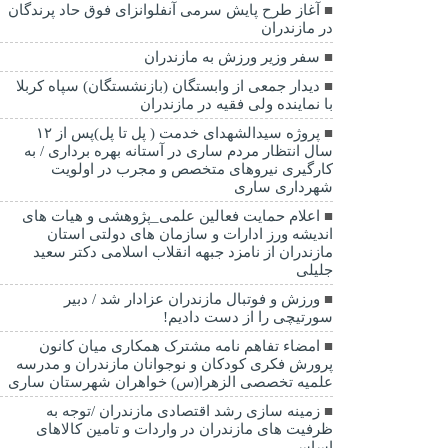
آغاز طرح پایش سرمی آنفلوانزای فوق حاد پرندگان
در مازندران
سفر وزیر ورزش به مازندران
دیدار جمعی از وابستگان (بازنشستگان) سپاه کربلا
با نماینده ولی فقیه در مازندران
پروژه سیدالشهدای خدمت ( پل تا پل)پس از ۱۲
سال انتظار مردم ساری در آستانه بهره برداری / به
کارگیری نیروهای متخصص و مجرب در اولویت
شهرداری ساری
اعلام حمایت فعالین علمی_پژوهشی و هیات های
اندیشه ورز ادارات و سازمان های دولتی استان
مازندران از نامزد جبهه انقلاب اسلامی دکتر سعید
جلیلی
ورزش و فوتبال مازندران عزادار شد / دبیر
سورتیچی را از دست دادیم!
امضاء تفاهم نامه مشترک همکاری میان کانون
پرورش فکری کودکان و نوجوانان مازندران و مدرسه
علمیه تخصصی الزهرا(س) خواهران شهرستان ساری
زمینه سازی رشد اقتصادی مازندران /توجه به
ظرفیت های مازندران در واردات و تامین کالاهای
اساسی