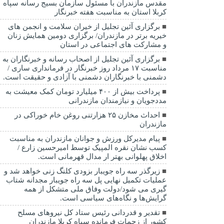
مقدس مازندران با مسئول سازمان بسیج رسانه سپاه
کربلا استان به مناسبت هفته خبرنگار
برگزاری آئین تجلیل از خیران سلامت و انجمن های
خیریه برتر در مازندران/ برگزاری دومین همایش زنان
و مشارکت های اجتماعی در استان
برگزاری آئین تجلیل از اصحاب رسانه و خبرنگاران به
مناسبت ۱۷ مرداد روز خبرنگار در فرمانداری ساری /
دشمنی با خبرنگاران دشمنی با آزادی و حقیقت است.
پرداخت بیش از ۴۰۰ میلیارد تومان کمک معیشت به
مددجویان و نیازمندان مازندرانی
احداث مخازن ۲۵ هزارتنی روغن خام خوراکی در
مازندران
پیام مدیرکل ورزش و جوانان مازندران به مناسبت
کسب نشان نقره المپیک توسط امیرحسین زارع /
اخلاق پهلوانی بهتر ار مدال قهرمانی است.
زیرگذر سه راه جویبار بزودی کلنگ زنی خواهد شد و
عملیات تکمیل نهایی پل سه راه جویبار مجدانه شتاب
گیری می شود/دولت وفاق ملی متشکل از همه
گرایش‌ها و نگاه‌های سیاسی است.
تقدیر و قدردانی رئیس ستاد کل نیرو‌های مسلح
کشور از زحمات فرمانده سپاه کربلا مازندران