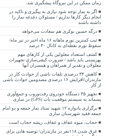
زمان ممکن در این نیروگاه پیشگیری شد.
اگر به نماز توجه شود نیازی به پیگیری و تاکید در
انجام دیگر کارها نداریم / مسئولان دغدغه نماز را
داشته باشند
درگه حسین نوکری هم سعادت می‌خواهد
ثبت کمترین تورم ماهانه ۱۶ ماه اخیر در تیر ماه/
سقوط تورم نقطه‌ای به کانال ۳۰ درصد
کشف استعداد معلولین یکی از کارهای مهم
بهزیستی باید باشد / ضرورت کیفی‌سازی تجهیزات
معلولان و تقدیر از همراهان و همسران آنها
کاهش ۳۴ درصدی تلفات ناشی از حوادث كار در
مازندران/افزایش ۱۶ درصدی مصدومین حوادث ناشی
از کار
تجهیز ۳۵ دستگاه خودروی رفت‌وروب و جمع‌آوری
پسماند به سیستم موقعیت یاب (GPS) در ساری
برگزاری یادواره ۱۲ شهید ستاد نماز جمعه و دو امام
جمعه فقید شهرستان ساری
حجاب، میوه عفاف و عفاف، ریشه حجاب است
غرق شدن ۱۱۸نفر در مازندران/ توصيه هايی برای