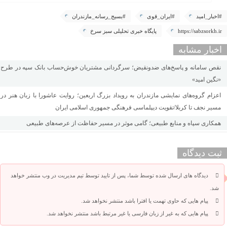
#اخبار_امید
#ایران_قوی
#بسیج_رسانه_مازندران
https://sabzsorkh.ir
پایگاه خبری تحلیلی سبز سرخ
اخبار مشابه
نقص سامانه و پاسخ‌های ضدونقیض؛ سرگردانی مشتریان خوش‌حساب بانک سپه در طرح
«نگین امید»
اعزام گروه‌های نمایشی مازندران به رویداد بزرگ اربعین؛ روایت عاشورا با زبان هنر در
مسیر نجف تا کربلا/تقویت دیپلماسی فرهنگی جمهوری اسلامی ایران
همکاری سپاه و منابع طبیعی؛ گامی موثر در مسیر حفاظت از عرصه‌های طبیعی
ثبت دیدگاه
دیدگاه های ارسال شده توسط شما، پس از تایید توسط تیم مدیریت در وب منتشر خواهد
شد.
پیام هایی که حاوی تهمت یا افترا باشد منتشر نخواهد شد.
پیام هایی که به غیر از زبان فارسی یا غیر مرتبط باشد منتشر نخواهد شد.