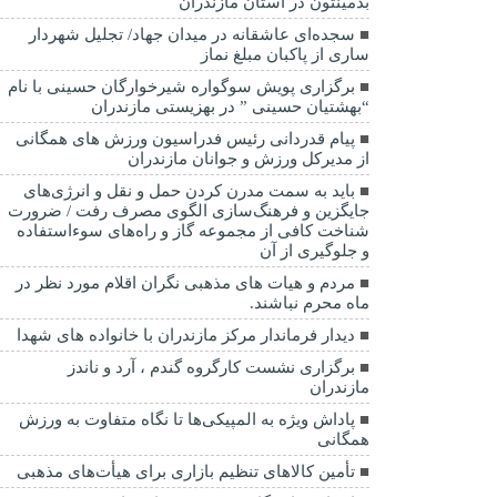
بدمینتون در استان مازندران
سجده‌ای عاشقانه در میدان جهاد/ تجلیل شهردار
ساری از پاکبان مبلغ نماز
برگزاری پویش سوگواره شیرخوارگان حسینی با نام
“بهشتیان حسینی ” در بهزیستی مازندران
پیام قدردانی رئیس فدراسیون ورزش های همگانی
از مدیرکل ورزش و جوانان مازندران
باید به سمت مدرن کردن حمل و نقل و انرژی‌های
جایگزین و فرهنگ‌سازی الگوی مصرف رفت / ضرورت
شناخت کافی از مجموعه گاز و راه‌های سوءاستفاده
و جلوگیری از آن
مردم و هیات های مذهبی نگران اقلام مورد نظر در
ماه محرم نباشند.
دیدار فرماندار مرکز مازندران با خانواده های شهدا
برگزاری نشست کارگروه گندم ، آرد و ناندز
مازندران
پاداش ویژه به المپیکی‌ها تا نگاه متفاوت به ورزش
همگانی
تأمین کالاهای تنظیم بازاری برای هیأت‌های مذهبی