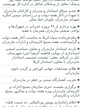
پزشک/ تجلیل از پزشکان شاغل در اداره کل بهزیستی
تجدید میثاق استاندار و مدیران و کارکنان مازندران
با شهدا در آغاز هفته دولت و در راستای دومین کنگره
شهدای مازندران علویان خط شکن
بهره برداری از ۳۸ بروژه عمرانی در شهرک‌ها و
نواحی صنعتی مازندران همزمان با هفته
پیام فرمانده سپاه کربلا به مناسبت آغاز هفته دولت
و گرامیداشت هفته بسیج کارمندان و ادارات مازندران
بازدید استاندار مازندران و معاون سیاسی امنیتی
استانداری از موکب فاطمه الزهرا (س) شهرستان
بابل در کربلای معلی/ نشست صمیمی استاندار
مازندران با معاون استاندار کربلا
طلای مسابقات جهانی کوراش بر گردن بانوی
مازندرانی
تخربب کشتارگاه سنتی پر خطر در مازندران
برگزاری نشست خبری سازمان بسیج ادارات و
کارمندان مازندران ویژه هفته دولت و سالروز بسیج
ادارات و کارمندان
اعلام راه‌اندازی پویش بین‌المللی «به سمت قبله»
برای حمایت از مردم مظلوم غزه هم‌زمان با پیاده‌روی