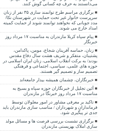
می‌دانستند به حرف چه کسانی گوش کنند.
برگزاری مراسم طرح توانمند سازی ۳۵ نفر از زنان
سرپرست خانوار غیر تحت حمایت در شهرستان نکا/
مدد جویانی که نخواهند توانمند شوند از حمایت کمیته
امداد خارج می شوند.
پیام سپاه کربلا مازندران به مناسبت ۱۷ مرداد روز
خبرنگار
زنان، حماسه آفرینان شجاع، مومن، پاکدامن،
پشتیبان، متفکر و شریف هشت سال دفاع مقدس
بودند/ به برکت انقلاب اسلامی، زنان ایران اسلامی در
حوزه های علمی، سیاسی، اجتماعی و فرهنگی
تصمیم ساز و تصمیم گیر هستند.
خبرنگاران، چشمان همیشه بیدار جامعه‌اند
آئین تجلیل از خبرنگاران حوزه سپاه و بسیج به
مناسبت ۱۷ مرداد روز خبرنگا در مازندران
تاکید بر معرفی مشاور در امور معلولان توسط
فرمانداران و شهرداران / مناسب سازی مازندران باید
جدی تر پیگیری شود.
برگزاری نشست بررسی فرصت ها و مسائل مولد
سازی املاک بهزیستی مازندران