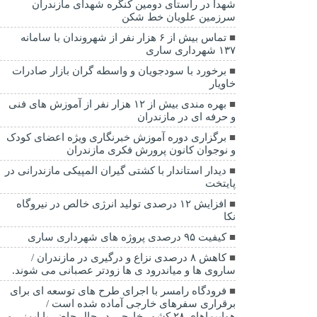
شهدا در راستای دومین کنگره شهدای مازندران
سرزمین علویان خط شکن
تماس بیش از ۶ هزار نفر از شهروندان با سامانه
۱۳۷ شهرداری ساری
برخورد با سودجویان و واسطه گران بازار صادرات
خاویار
بهره مندی بیش از ۱۲ هزار نفر از آموزش های فنی
و حرفه ای در مازندران
برگزاری دوره آموزش خبرنگاری ویژه اعضای کودک
و نوجوان کانون پرورش فکری مازندران
دیدار استاندار با کشتی گیران المپیکی مازندرانی در
پایتخت
افزایش ۱۲ درصدی تولید انرژی خالص در نیروگاه
نکا
کیفیت ۹۵ درصدی پروژه های شهرداری ساری
کاهش ۸ درصدی نزاع و درگیری در مازندران /
ساروی ها و میاندرود ی ها زودتر عصبانی می شوند.
فرودگاه رامسر با اجرای طرح های توسعه ای برای
برقراری سفرهای خارجی آماده شده است /
هواپیماهای ۲۸ کشور خارجی در حال حاضر با ایمنی و