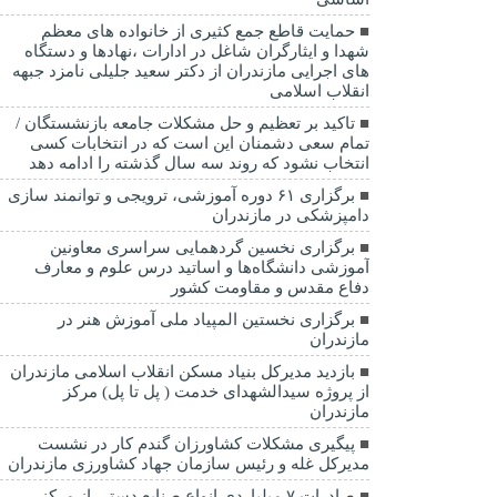
حمایت قاطع جمع کثیری از خانواده های معظم
شهدا و ایثارگران شاغل در ادارات ،نهادها و دستگاه
های اجرایی مازندران از دکتر سعید جلیلی نامزد جبهه
انقلاب اسلامی
تاکید بر تعظیم و حل مشکلات جامعه بازنشستگان /
تمام سعی دشمنان این است که در انتخابات کسی
انتخاب نشود که روند سه سال گذشته را ادامه دهد
برگزاری ۶۱ دوره آموزشی، ترویجی و توانمند سازی
دامپزشکی در مازندران
برگزاری نخسین گردهمایی سراسری معاونین
آموزشی دانشگاه‌ها و اساتید درس علوم و معارف
دفاع مقدس و مقاومت کشور
برگزاری نخستین المپیاد ملی آموزش هنر در
مازندران
بازدید مدیرکل بنیاد مسکن انقلاب اسلامی مازندران
از پروژه سیدالشهدای خدمت ( پل تا پل) مرکز
مازندران
پیگیری مشکلات کشاورزان گندم کار در نشست
مدیرکل غله و رئیس سازمان جهاد کشاورزی مازندران
صادرات ۷ میلیاردی انواع صنایع دستی از مرکز