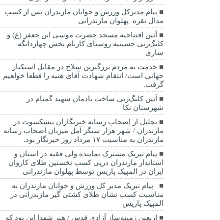
پیام مدیرکل ورزش و جوانان مازندران پس از کسب
مدال نقره پهلوان مازندرانی
آئین افتتاحیه مسجد حضرت موسی ابن جعفر (ع) و
کلنگ‌زنی حسینیه روستای کارنام بخش چهاردانگه
ساری
خدمت به مردم بزرگترین سلاح در مقابل استکبار
جهانی است/ انتقام شهادت آقای هنیه را قطعا خواهیم
گرفت.
آئین کلنگ‌زنی ساخت یادمان شهید گمنام در
شهرستان نکا
تجلیل از اصحاب رسانه خبرنگاران پیشکسوت در
مازندران / شهر هزار سنگر آمل میزبان اصحاب رسانه
مازندران به مناسبت ۱۷ مرداد روز خبرنگار بود.
پیام تبریک مشترک نماینده ولی فقیه در استان و
استاندار مازندران درپی کسب نخستین طلای کاروان
ایران در المپیک پاریس توسط پهلوان مازندرانی
‍ ‍ پیام تبریک مدیر کل ورزش و جوانان مازندران به
مناسبت کسب نشان طلای کشتی گیر مازندرانی در
المپیک پاریس
اربعین زمینه‌ساز آزادی قدس / هنر شهدا این بود که