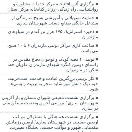
برگزاری آئین افتتاحیه مرکز خدمات مشاوره و
روانشناسی راه زندگی (رز)در کتابخانه مرکز استان
حمایت تسهیلاتی و آموزشی بسیج سازندگی از
مشاغل خانگی صنایع دستی شهرستان ساری
ذخیره استراتژیک ۱۷۵ هزار تن گندم در سیلوهای
مازندران
ساعت کاری مراکز دولتی مازندران ۶ تا ۱۰ صبح
می باشد.
تولید ۴۰ قصه کودک و نوجوان دفاع مقدس در
راستای دومین کنگره شهدای مازندران علویان خط
شکن در مازندران
کار تربیتی بزرگترین عبادت و خدمت است/تربیت
خوب یک دانش‌آموز شاید منجر به تربیت رئیسی‌ها
شود.
برگزاری ‌نشست تلفیقی شورای مسکن و باز آفرینی
شهرستان ساری / بررسی آخرین وضعیت مسکن ملی
در ساری
برگزاری نشست هماهنگی با مسئولان مواکب
اربعین حسینی در شهرستان ساری/ اربعین رزمایشِ
مقدماتیِ ظهور و مواکب حسینی تجلیگاه بصیرت،