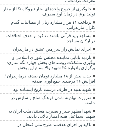
معرفت کرامت…
جلوگیری از خروج واحدهای بخار نیروگاه نکا از مدار
تولید برق در زمان اوج مصرف
پرداخت ۱۱ هزار میلیارد ریال از مطالبات گندم
کاران مازندرانی
مساجد باید قرآنی باشند / تاکید بر حذف اختلافات
در ارکان مساجد
اجرای نمایش راز سرزمین عشق در مازندران
بازدید بابایی نماینده مجلس شورای اسلامی و
پیگیری مشکلات روستاهای بخش چهاردانگه ساری/
برگزاری یادواره ۳۵ شهید والا مقام این بخش
جذب بیش از ۱۸ میلیارد تومان صدقه درمازندران /
افزایش ۲۶ درصدی جمع آوری صدقه
شهید هنیه در طرف درست تاریخ ایستاده بود
ضرورت نهادینه شدن فرهنگ صلح و سازش در
جامعه
شهدا مظهر صبر و بصیرت هستند/ ملت ایران به
شهید اسماعیل هنیه امتیاز بالایی دادند.
تاکید بر اجرای هدفمند طرح ملی فتحان در