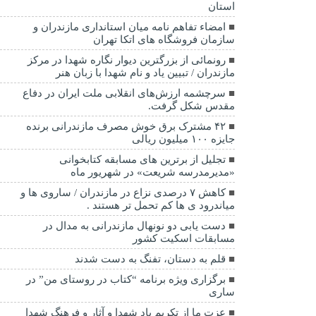
استان
امضاء تفاهم نامه میان استانداری مازندران و
سازمان فروشگاه های اتکا تهران
رونمائی از بزرگترین دیوار نگاره شهدا در مرکز
مازندران / تبیین یاد و نام شهدا با زبان هنر
سرچشمه ارزش‌های انقلابی ملت ایران در دفاع
مقدس شکل گرفت.
۴۲ مشترک برق خوش مصرف مازندرانی برنده
جایزه ۱۰۰ میلیون ریالی
تجلیل از برترین های مسابقه کتابخوانی
«مدیرمدرسه شریعت» در شهریور ماه
کاهش ۷ درصدی نزاع در مازندران / ساروی ها و
میاندرود ی ها کم تحمل تر هستند‌ .
دست یابی دو نونهال مازندرانی به مدال در
مسابقات اسکیت کشور
قلم به دستان، تفنگ به دست شدند
برگزاری ویژه برنامه “کتاب در روستای من” در
ساری
عزت ما از تکریم یاد شهدا و آثار و فرهنگ شهدا