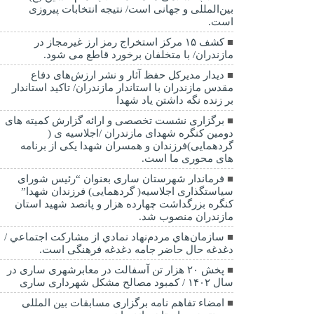
بین‌المللی و جهانی است/ نتیجه انتخابات پیروزی
است.
کشف ۱۵ مرکز استخراج رمز ارز غیرمجاز در
مازندران/ با متخلفان برخورد قاطع می شود.
دیدار مدیرکل حفظ آثار و نشر ارزش‌های دفاع
مقدس مازندران با استاندار مازندران/ تاکید استاندار
بر زنده نگه داشتن یاد شهدا
برگزاری نشست تخصصی و ارائه گزارش کمیته های
دومین کنگره شهدای مازندران /اجلاسیه ی (
گردهمایی)فرزندان و همسران شهدا یکی از برنامه
های محوری ما است.
فرماندار شهرستان ساری بعنوان “رئیس شورای
سیاستگذاری اجلاسیه( گردهمایی) فرزندان شهدا”
کنگره بزرگداشت چهارده هزار و پانصد شهید استان
مازندران منصوب شد.
سازمان‌هاي مردم‌نهاد نمادي از مشاركت اجتماعي /
دغدغه حال حاضر جامه دغدغه فرهنگی است.
پخش ۲۰ هزار تن آسفالت در معابرشهری ساری در
سال ۱۴۰۲ / کمبود مصالح مشکل شهرداری ساری
امضاء تفاهم نامه برگزاری مسابقات بین المللی