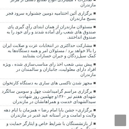
مازندران
برگزاری آئین اختتامیه دومین جشنواره سرود فجر
بسیج مازندران
مسئولان مازندران از همان ابتدای رآی گیری پای
صندوق های شعب رآی آماده شدند و رآی خود را به
صندوق انداختند.
مشارکت حداکثری در انتخابات عزت و صلابت ایران
را بالا خواهد برد / مسئولان امر و همه دستگاه‌ها به
کمک سیل‌زدگان و جبران خسارات بشتابند
پیش بینی شعب اخذ رای مناسب‌سازی شده ، ویژه
افراد دارای معلولیت، جانبازان و سالمندان در
مازندران
مجهز شدن تاکسی های ساری به دستگاه کارتخوان
برگزاری مراسم گرامیداشت چهل و سومین سالگرد
شهدای هفتم تیر ۱۳۶۰و چهلمین روز شهادت
سیدالشهدای خدمت و همراهانشان در مازندران
برگزاری« جشن بابا امام رضا » همزمان با ایام دهه
ولایت و امامت و در آستانه عید غدیر در مازندران
از بازنشستگان با شرایط خاص و ایثارگر حمایت و
دستگیری کنید