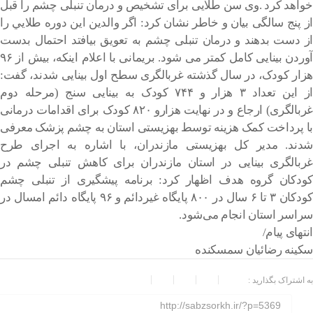
خواهد کرد .وی سن طلایی برای تشخیص و درمان تنبلی چشم را قبل
از پنج سالگی بیان و خاطر نشان کرد: اگر والدین اين دوره طلايي را
از دست بدهند و درمان تنبلی چشم به تعویق بیافتد احتمال بدست
آوردن بینایی کامل کمتر می شود. بریمانی با اعلام اینکه، بیش از ۹۶
هزار کودک، در سال گذشته غربالگری سطح اول بینایی شدند، گفت:
از این تعداد ۳ هزار و ۷۴۴ کودک به بینایی سنج (مرحله دوم
غربالگری) ارجاع و در نهایت هزارو ۸۲۰ کودک برای اقدامات درمانی
با پرداخت کمک هزینه توسط بهزیستی استان به چشم پزشک معرفی
شدند. مدیر کل بهزیستی مازندران، با اشاره به اجرای طرح
غربالگری بینایی در استان مازندران برای کاهش تنبلی چشم در
کودکان گروه هدف اظهار کرد: برنامه پیشگیری از تنبلی چشم
کودکان ۳ تا ۶ سال در ۸۰۰ پایگاه غیردائم و ۹۶ پایگاه دائم امسال در
سراسر استان انجام می‌شود.
انتهای پیام/
سکینه رضائیان سمسکنده
به اشتراک بگذارید :
http://sabzsorkh.ir/?p=5369