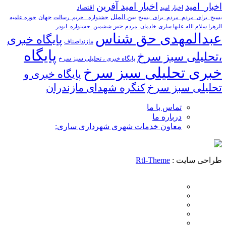
اخبار امید آفرین
اخبار_امید
اخبار امید
اقتصاد
بین الملل
جهان
بسیج_برای_مردم_مردم_برای_بسیج
جشنواره _حریم_رسالت
حوزه علمیه
خبر
الزهرا سلام الله علیها ساری
خادمان_مردم
ششمین_جشنواره_ابوذر
عبدالمهدی حق شناس
پایگاه خبری
مازنداصناف
پایگاه
،تحلیلی سبز سرخ
پایگاه خبری ، تحلیلی سبز سرخ
خبری تحلیلی سبز سرخ
پایگاه خبری و
تحلیلی سبز سرخ
کنگره شهدای مازندران
تماس با ما
درباره ما
معاون خدمات شهری شهرداری ساری:
طراحی سایت :
Rtl-Theme