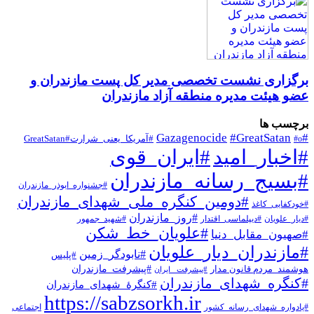
برگزاری نشست تخصصی مدیر کل پست مازندران و
عضو هیئت مدیره منطقه آزاد مازندران
برچسب ها
#Gazagenocide
#GreatSatan
#o
#آمریکا_یعنی_شرارت#GreatSatan
#اخبار_امید
#ایران_قوی
#بسیج_رسانه_مازندران
#جشنواره_ابوذر_مازندران
#دومین_کنگره_ملی_شهدای_مازندران
#خودکفایی_کاغذ
#روز_مازندران
#دیار_علویان
#دیپلماسی_اقتدار
#شهید_جمهور
#علویان_خط_شکن
#صهیون_مقابل_دنیا
#مازندران_دیار_علویان
#نابودگر_زمین
#پلیس
هوشمند_مردم قانون مدار
#پیشرفت_مازندران
#پیشرفت _ایران
#کنگره_شهدای_مازندران
#کنگرۀ_شهدای_مازندران
https://sabzsorkh.ir
#یادواره_شهدای_رسانه_کشور
اجتماعی