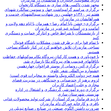
دارای معلولیت، جانبازان و سالمندان در مازندران
مجهز شدن تاکسی های ساری به دستگاه کارتخوان
برگزاری مراسم گرامیداشت چهل و سومین سالگرد شهدای
هفتم تیر ۱۳۶۰و چهلمین روز شهادت سیدالشهدای خدمت و
همراهانشان در مازندران
برگزاری« جشن بابا امام رضا » همزمان با ایام دهه ولایت و
امامت و در آستانه عید غدیر در مازندران
از بازنشستگان با شرایط خاص و ایثارگر حمایت و دستگیری
کنید
با تمام قوا برای برطرف شدن مشکلات باشگاه فوتبال
نساجی مازندران تلاش خواهیم کرد /در کنار باشگاه نساجی
هستیم.
با خودباوری و همت کارکنان نیروگاه نکاترموکوپلهای حفاظت
یاتاقانهای فیدپمپ های نیروگاه نکا بازسازی شد.
برگزاری آئین رونمایی از پوستر فراخوان چهاردهمین
جشنواره بین‌المللی شعر علوی
همه چیز دولت الکترونیک وابسته به مخابرات قوی است/
لزوم پرهیز از چندصدایی و چندنگاهی در مدیریت فضای
مجازی و جلب اعتماد کاربران
برگزاری دوره آموزشی گردشگری و اشتغال در اداره
بهزیستی شهرستان ساری
بازدید فرماندار مرکز استان از شرکت تولید محصولات غذایی
باقری و کارخانه خوراک دام مازندران
ضرورت داشتن الگوی صنعتی در صنایع ، صنایع تبدیلی در