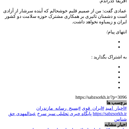
آفریقا گذراندم.
عمادی گفت: من از صمیم قلبم خوشحالم که آینده سرشار از آزادی
است و دشمنان تاثیری بر همکاری مشترک حوزه سلامت دو کشور
ایران و زیمباوه نخواهد داشت.
انتهای پیام/
به اشتراک بگذارید :
https://sabzsorkh.ir/?p=3096
برچسب ها
#اخبار_امید
#ایران_قوی
#بسیج_رسانه_مازندران
https://sabzsorkh.ir
پایگاه خبری تحلیلی سبز سرخ
عبدالمهدی حق
شناس
اخبار مشابه