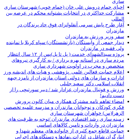
ساری
احیای حمام درویش علی خان (حمام خویی) شهرستان ساری
مشارکت حداکثری در انتخابات پشتوانه محکم در عرصه بین
المللی
آغاز طرح پایش سرمی آنفلوانزای فوق حاد پرندگان در
مازندران
سفر وزیر ورزش به مازندران
دیدار جمعی از وابستگان (بازنشستگان) سپاه کربلا با نماینده
ولی فقیه در مازندران
پروژه سیدالشهدای خدمت ( پل تا پل)پس از ۱۲ سال انتظار
مردم ساری در آستانه بهره برداری / به کارگیری نیروهای
متخصص و مجرب در اولویت شهرداری ساری
اعلام حمایت فعالین علمی_پژوهشی و هیات های اندیشه ورز
ادارات و سازمان های دولتی استان مازندران از نامزد جبهه
انقلاب اسلامی دکتر سعید جلیلی
ورزش و فوتبال مازندران عزادار شد / دبیر سورتیچی را از
دست دادیم!
امضاء تفاهم نامه مشترک همکاری میان کانون پرورش
فکری کودکان و نوجوانان مازندران و مدرسه علمیه تخصصی
الزهرا(س) خواهران شهرستان ساری
زمینه سازی رشد اقتصادی مازندران /توجه به ظرفیت های
مازندران در واردات و تامین کالاهای اساسی
حمایت قاطع جمع کثیری از خانواده های معظم شهدا و
ایثارگران شاغل در ادارات ،نهادها و دستگاه های اجرایی