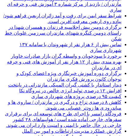
مازندران / بازدید از مرکز شماره ۳ آموزش فنی و حرفه ای
ساری
شرایط سفر ایمن برای رفت و آمد زائران اربعین فراهم شود/
پیاده روی اربعین معرفت آفرین است.
برگزاری دومین پیش اجلاسیه فرزندان و همسران شهدا در
راستای دومین کنگره شهدای مازندران سرزمین علویان خط
شکن
تماس بیش از ۶ هزار نفر از شهروندان با سامانه ۱۳۷
شهرداری ساری
برخورد با سودجویان و واسطه گران بازار صادرات خاویار
بهره مندی بیش از ۱۲ هزار نفر از آموزش های فنی و حرفه
ای در مازندران
برگزاری دوره آموزش خبرنگاری ویژه اعضای کودک و
نوجوان کانون پرورش فکری مازندران
دیدار استاندار با کشتی گیران المپیکی مازندرانی در پایتخت
افزایش ۱۲ درصدی تولید انرژی خالص در نیروگاه نکا
کیفیت ۹۵ درصدی پروژه های شهرداری ساری
کاهش ۸ درصدی نزاع و درگیری در مازندران / ساروی ها و
میاندرود ی ها زودتر عصبانی می شوند.
فرودگاه رامسر با اجرای طرح های توسعه ای برای برقراری
سفرهای خارجی آماده شده است / هواپیماهای ۲۸ کشور
خارجی در حال حاضر با ایمنی و امنیت وارد ایران می شوند.
گزارش عملکرد مدیریت ارتباطات و امور بین الملل