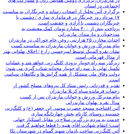
در مازندران/ برگزاری دومین همایش زنان و مشارکت های
اجتماعی در استان
برگزاری آئین تجلیل از اصحاب رسانه و خبرنگاران به مناسبت
۱۷ مرداد روز خبرنگار در فرمانداری ساری / دشمنی با
خبرنگاران دشمنی با آزادی و حقیقت است.
پرداخت بیش از ۴۰۰ میلیارد تومان کمک معیشت به
مددجویان و نیازمندان مازندرانی
احداث مخازن ۲۵ هزارتنی روغن خام خوراکی در مازندران
پیام مدیرکل ورزش و جوانان مازندران به مناسبت کسب
نشان نقره المپیک توسط امیرحسین زارع / اخلاق پهلوانی بهتر
ار مدال قهرمانی است.
زیرگذر سه راه جویبار بزودی کلنگ زنی خواهد شد و عملیات
تکمیل نهایی پل سه راه جویبار مجدانه شتاب گیری می شود/
دولت وفاق ملی متشکل از همه گرایش‌ها و نگاه‌های سیاسی
است.
تقدیر و قدردانی رئیس ستاد کل نیرو‌های مسلح کشور از
زحمات فرمانده سپاه کربلا مازندران
پیام مدیرکل ورزش و جوانان مازندران پس از کسب
مدال نقره پهلوان مازندرانی
آئین افتتاحیه مسجد حضرت موسی ابن جعفر (ع) و کلنگ‌زنی
حسینیه روستای کارنام بخش چهاردانگه ساری
خدمت به مردم بزرگترین سلاح در مقابل استکبار جهانی
است/ انتقام شهادت آقای هنیه را قطعا خواهیم گرفت.
آئین کلنگ‌زنی ساخت یادمان شهید گمنام در شهرستان نکا