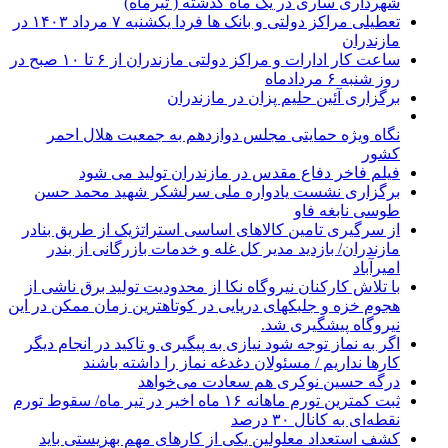
شهرداری ساری در یک ماه گذشته ( تیرماه)
تعطیلی مراکز دولتی و بانک ها فردا یکشنبه ۷ مرداد ۱۴۰۳ در
مازندران
ساعت کار ادارات و مراکز دولتی مازندران از ۶ تا ۱۰ صبح در
روز شنبه ۶ مردادماه
برگزاری آئین حلیم پزان در مازندران
نگاه ویژه حمایتی مجلس دوازدهم به جمعیت هلال احمر
کشور
فیلم فاخر دفاع مقدس در مازندران تولید می شود
برگزاری نشست یادواره ملی سرلشکر شهید محمد حسن
طوسی نابغه فاو
از سرگیری تامین کالاهای اساسی استراتژیک از طریق بنادر
مازندران/ بازدید مدیر کل غله و خدمات بازرگانی از بندر
امیرآباد
با تلاش کارکنان نیروگاه نکا از محدودیت تولید برق ناشی از
هجوم خزه و جلبکهای دریایی در کوتاهترین زمان ممکن در این
نیروگاه پیشگیری شد.
اگر به نماز توجه شود نیازی به پیگیری و تاکید در انجام دیگر
کارها نداریم / مسئولان دغدغه نماز را داشته باشند
درگه حسین نوکری هم سعادت می‌خواهد
ثبت کمترین تورم ماهانه ۱۶ ماه اخیر در تیر ماه/ سقوط تورم
نقطه‌ای به کانال ۳۰ درصد
کشف استعداد معلولین یکی از کارهای مهم بهزیستی باید