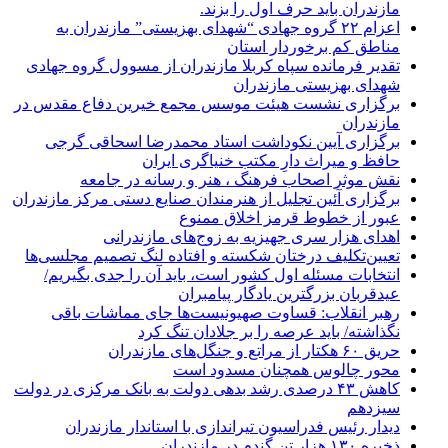
مازندران باید حرف اول را بزند.
اعزام ۲۲ گروه جهادی “شهدای بهزیستی” مازندران به
مناطق کم برخوردار استان
تقدیر فرمانده سپاه کربلا مازندران از مسوول گروه جهادی
شهدای بهزیستی مازندران
برگزاری نشست هیئت موسس مجمع خیرین دفاع مقدس در
مازندران
برگزاری آیین نکوداشت استاد محمدرضا اسحاقی گرجی
حافظ و میراث دارِ مکتب خنیاگری ایران
نقش موثر اصحاب فرهنگ ، هنر و رسانه در جامعه
برگزاری آئین تجلیل از هنرمندان صنایع دستی مرکز مازندران
عبور از خطوط قرمز اخلاق ممنوع
اهدای هزار سری جهیزیه به زوج‌های مازندرانی
تعیین‌تکلیف درختان شکسته و افتاده لنگ تصمیم مجلسی‌ها
انتخابات مسئله اول کشور است، باید آن را جدی بگیریم/
عیدقربان بزرگترین یادگار پیامبران
رهبر انقلاب: قساوت صهیونیست‌ها جای مماشات باقی
نگذاشته/ باید عرصه را بر جلادان تنگ کرد
حریق ۶۰ هکتار از مراتع و جنگل‌های مازندران
محور چالوس همچنان مسدود است
کاهش ۴۳ درصدی رشد بدهی دولت به بانک مرکزی در دولت
سیزدهم
دیدار رئیس فدراسیون تیراندازی با استاندار مازندران
ذخیره ۱۳۰ هزار تن گندم در مازندران