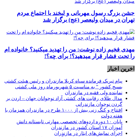
جشن بزرگ رسول مهربانی و لبخند با اجتماع مردم
تهران در میدان ولیعصر (عج) برگزار شد
مهدی فخیم زاده نوشت: من را تهدید میکنید؟ خانواده ام
را‌ تحت فشار قرار میدهید؟! برای چه؟!
اخرین اخبار
پیام تبریک فرمانده سپاه کربلا مازندران و رئیس هیئت کشتی
بسیج کشور ” به مناسبت ۵ شهریورماه روز ملی کشتی
نماينده ولی فقیه در مازندران
مدال طلای رقابت های کشتی آزاد نوجوانان جهان – اردن بر
گردن نوجوان مازندرانی
افتتاح و کنگ زنی بیش از ۱۰۰۰ طرح در مازندران همزمان با
هفته دولت
پایان ۱۰ دوره اردوهای تخصصی مهارتی تابستانه دانش
آموزان ۱۷ استان کشور در مازندران
اجرای نمایش‌های ایثار در مازندران