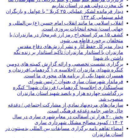
یک مخزن دولتی هم در استان نداریم
دیدار فرمانده لشکر عملیاتی ۲۵ کربلا ” با عوامل و بازیگران
فیلم سینمایی کد ۱۳۳
انقلاب اسلامی ما مانند انقلاب امام حسین (ع) بین‌المللی و
جهانی است/ نتیجه انتخابات پیروزی است.
کشف ۱۵ مرکز استخراج رمز ارز غیرمجاز در مازندران/ با
متخلفان برخورد قاطع می شود.
دیدار مدیرکل حفظ آثار و نشر ارزش‌های دفاع مقدس
مازندران با استاندار مازندران/ تاکید استاندار بر زنده نگه
داشتن یاد شهدا
برگزاری نشست تخصصی و ارائه گزارش کمیته های دومین
کنگره شهدای مازندران /اجلاسیه ی ( گردهمایی)فرزندان و
همسران شهدا یکی از برنامه های محوری ما است.
فرماندار شهرستان ساری بعنوان “رئیس شورای
سیاستگذاری اجلاسیه( گردهمایی) فرزندان شهدا” کنگره
بزرگداشت چهارده هزار و پانصد شهید استان مازندران
منصوب شد.
سازمان‌هاي مردم‌نهاد نمادي از مشاركت اجتماعي / دغدغه
حال حاضر جامه دغدغه فرهنگی است.
پخش ۲۰ هزار تن آسفالت در معابرشهری ساری در سال
۱۴۰۲ / کمبود مصالح مشکل شهرداری ساری
امضاء تفاهم نامه برگزاری مسابقات بین المللی بدمینتون در
استان مازندران