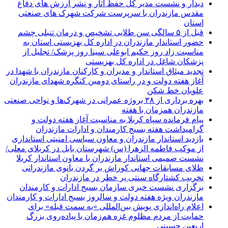
دیدار و نشست مدیر کل حفظ آثار و نشر ارزش های دفاع
مقدس مازندران با سرپرست شرکت شهرک های صنعتی
استان
قبل از ۵ سالگی سن طلایی تشخیص و درمان تنبلی چشم
حضور استاندار مازندران در اداره کل بهزیستی استان به
مناسبت زاد روز حکیم ابوعلی سینا روز پزشک/ تجلیل از
پزشکان شاغل در اداره کل بهزیستی
تجدید میثاق استاندار و مدیران و کارکنان مازندران با شهدا در
آغاز هفته دولت و در راستای دومین کنگره شهدای مازندران
علویان خط شکن
بهره برداری از ۳۸ بروژه عمرانی در شهرک‌ها و نواحی صنعتی
مازندران همزمان با هفته
پیام فرمانده سپاه کربلا به مناسبت آغاز هفته دولت و
گرامیداشت هفته بسیج کارمندان و ادارات مازندران
بازدید استاندار مازندران و معاون سیاسی امنیتی استانداری
از موکب فاطمه الزهرا (س) شهرستان بابل در کربلای معلی/
نشست صمیمی استاندار مازندران با معاون استاندار کربلا
طلای مسابقات جهانی کوراش بر گردن بانوی مازندرانی
تخربب کشتارگاه سنتی پر خطر در مازندران
برگزاری نشست خبری سازمان بسیج ادارات و کارمندان
مازندران ویژه هفته دولت و سالروز بسیج ادارات و کارمندان
اعلام راه‌اندازی پویش بین‌المللی «به سمت قبله» برای
حمایت از مردم مظلوم غزه هم‌زمان با پیاده‌روی بزرگ
اربعین حسینی