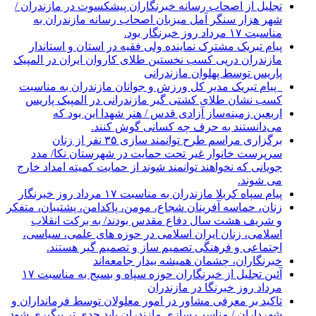
تجلیل از اصحاب رسانه خبرنگاران پیشکسوت در مازندران /
شهر هزار سنگر آمل میزبان اصحاب رسانه مازندران به
مناسبت ۱۷ مرداد روز خبرنگار بود.
پیام تبریک مشترک نماینده ولی فقیه در استان و استاندار
مازندران درپی کسب نخستین طلای کاروان ایران در المپیک
پاریس توسط پهلوان مازندرانی
‍ ‍ پیام تبریک مدیر کل ورزش و جوانان مازندران به مناسبت
کسب نشان طلای کشتی گیر مازندرانی در المپیک پاریس
اربعین زمینه‌ساز آزادی قدس / هنر شهدا این بود که
می‌دانستند به حرف چه کسانی گوش کنند.
برگزاری مراسم طرح توانمند سازی ۳۵ نفر از زنان
سرپرست خانوار غیر تحت حمایت در شهرستان نکا/ مدد
جویانی که نخواهند توانمند شوند از حمایت کمیته امداد خارج
می شوند.
پیام سپاه کربلا مازندران به مناسبت ۱۷ مرداد روز خبرنگار
زنان، حماسه آفرینان شجاع، مومن، پاکدامن، پشتیبان، متفکر
و شریف هشت سال دفاع مقدس بودند/ به برکت انقلاب
اسلامی، زنان ایران اسلامی در حوزه های علمی، سیاسی،
اجتماعی و فرهنگی تصمیم ساز و تصمیم گیر هستند.
خبرنگاران، چشمان همیشه بیدار جامعه‌اند
آئین تجلیل از خبرنگاران حوزه سپاه و بسیج به مناسبت ۱۷
مرداد روز خبرنگا در مازندران
تاکید بر معرفی مشاور در امور معلولان توسط فرمانداران و
شهرداران / مناسب سازی مازندران باید جدی تر پیگیری شود.