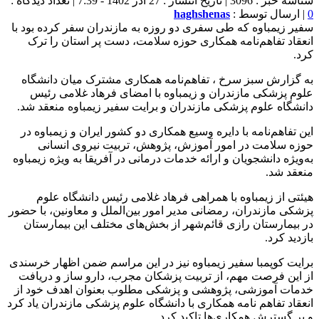
شناسه خبر : 3096 | تاریخ انتشار : 27 آذر 1402 - 7:39 | تعداد دیدگاه :
0
| ارسال توسط :
haghshenas
سفیر زیمباوه که طی سفری دو روزه به مازندران سفر کرده بود با
انعقاد تفاهم‌نامه همکاری حوزه سلامت، دست پر استان را ترک
کرد.
به گزارش سبز سرخ ، تفاهم‌نامه همکاری مشترک میان دانشگاه
علوم پزشکی مازندران و زیمباوه با امضای فرهاد غلامی رئیس
دانشگاه علوم پزشکی مازندران و برایت سفیر زیمباوه منعقد شد.
این تفاهم‌نامه با دایره وسیع همکاری دو کشور ایران و زیمباوه در
حوزه سلامت در امور آموزش، پژوهش، تربیت نیروی انسانی
به‌ویژه دانشجویان و ارائه خدمات درمانی در آفریقا به ویژه زیمباوه
منعقد شد.
هیئتی از زیمباوه با همراهی فرهاد غلامی رئیس دانشگاه علوم
پزشکی مازندران، رمضانی مدیر امور بین‌الملل و معاونین، با حضور
در بیمارستان رازی قائم‌شهر از بخش‌های مختلف این بیمارستان
بازدید کرد.
برایت کوپمبا سفیر زیمباوه نیز در این مراسم ضمن اظهار خرسندی
از این فرصت مهم، از تربیت پزشکان مجرب، دارو ساز و دریافت
خدمات آموزشی، پژوهشی و پزشکی مطلوب بعنوان اهدف خود از
انعقاد تفاهم نامه همکاری با دانشگاه علوم پزشکی مازندران یاد کرد
و بر گسترش همکاری‌ها تاکید کرد.