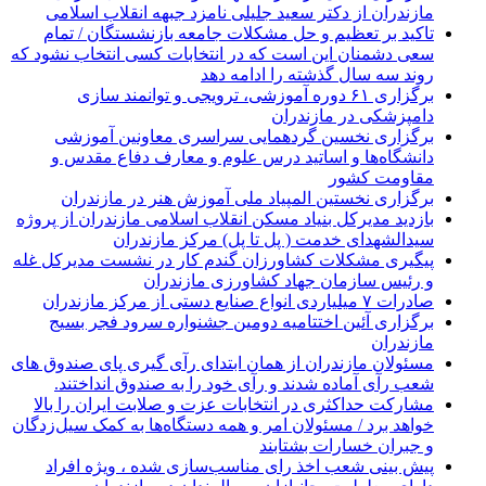
مازندران از دکتر سعید جلیلی نامزد جبهه انقلاب اسلامی
تاکید بر تعظیم و حل مشکلات جامعه بازنشستگان / تمام
سعی دشمنان این است که در انتخابات کسی انتخاب نشود که
روند سه سال گذشته را ادامه دهد
برگزاری ۶۱ دوره آموزشی، ترویجی و توانمند سازی
دامپزشکی در مازندران
برگزاری نخسین گردهمایی سراسری معاونین آموزشی
دانشگاه‌ها و اساتید درس علوم و معارف دفاع مقدس و
مقاومت کشور
برگزاری نخستین المپیاد ملی آموزش هنر در مازندران
بازدید مدیرکل بنیاد مسکن انقلاب اسلامی مازندران از پروژه
سیدالشهدای خدمت ( پل تا پل) مرکز مازندران
پیگیری مشکلات کشاورزان گندم کار در نشست مدیرکل غله
و رئیس سازمان جهاد کشاورزی مازندران
صادرات ۷ میلیاردی انواع صنایع دستی از مرکز مازندران
برگزاری آئین اختتامیه دومین جشنواره سرود فجر بسیج
مازندران
مسئولان مازندران از همان ابتدای رآی گیری پای صندوق های
شعب رآی آماده شدند و رآی خود را به صندوق انداختند.
مشارکت حداکثری در انتخابات عزت و صلابت ایران را بالا
خواهد برد / مسئولان امر و همه دستگاه‌ها به کمک سیل‌زدگان
و جبران خسارات بشتابند
پیش بینی شعب اخذ رای مناسب‌سازی شده ، ویژه افراد