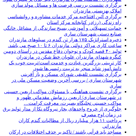
برگزاری نشست بررسی فرصت ها و مسائل مولد سازی
املاک بهزیستی مازندران
برگزاری آئین افتتاحیه مرکز خدمات مشاوره و روانشناسی
راه زندگی (رز)در کتابخانه مرکز استان
حمایت تسهیلاتی و آموزشی بسیج سازندگی از مشاغل خانگی
صنایع دستی شهرستان ساری
ذخیره استراتژیک ۱۷۵ هزار تن گندم در سیلوهای مازندران
ساعت کاری مراکز دولتی مازندران ۶ تا ۱۰ صبح می باشد.
تولید ۴۰ قصه کودک و نوجوان دفاع مقدس در راستای دومین
کنگره شهدای مازندران علویان خط شکن در مازندران
کار تربیتی بزرگترین عبادت و خدمت است/تربیت خوب یک
دانش‌آموز شاید منجر به تربیت رئیسی‌ها شود.
برگزاری ‌نشست تلفیقی شورای مسکن و باز آفرینی
شهرستان ساری / بررسی آخرین وضعیت مسکن ملی در
ساری
برگزاری نشست هماهنگی با مسئولان مواکب اربعین حسینی
در شهرستان ساری/ اربعین رزمایشِ مقدماتیِ ظهور و
مواکب حسینی تجلیگاه بصیرت، معرفت کرامت…
جلوگیری از خروج واحدهای بخار نیروگاه نکا از مدار تولید برق
در زمان اوج مصرف
پرداخت ۱۱ هزار میلیارد ریال از مطالبات گندم کاران
مازندرانی
مساجد باید قرآنی باشند / تاکید بر حذف اختلافات در ارکان