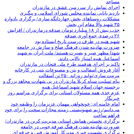
مساجد
اجرای نمایش راز سرزمین عشق در مازندران
بازدید بابایی نماینده مجلس شورای اسلامی و پیگیری
مشکلات روستاهای بخش چهاردانگه ساری/ برگزاری یادواره
۳۵ شهید والا مقام این بخش
جذب بیش از ۱۸ میلیارد تومان صدقه درمازندران / افزایش
۲۶ درصدی جمع آوری صدقه
شهید هنیه در طرف درست تاریخ ایستاده بود
ضرورت نهادینه شدن فرهنگ صلح و سازش در جامعه
شهدا مظهر صبر و بصیرت هستند/ ملت ایران به شهید
اسماعیل هنیه امتیاز بالایی دادند.
تاکید بر اجرای هدفمند طرح ملی فتحان در مازندران
آغاز فروش آسفالت و بتن و مصنوعات بتنی در کارخانه
مِرمِت ساری/تولید روزانه ۲۵۰ تن آسفالت
پیام تسلیت سپاه کربلا مازندران در پی شهادت مجاهد بزرگ و
برجسته جهان اسلام شهید اسماعیل هنیه
عزم جدی همه مسئولان استانی برای برگزاری مراسم روز
خبرنگار
امام خامنه ای: خونخواهی مهمان عزیزمان را وظیفه خود
می‌دانیم/رژیم صهیونیستی زمینه مجازات سخت را برای خود
فراهم ساخت
برگزاری نخستین همایش استانی مدیریت کربن در مازندران/
ضرورت نهادینه شدن فرهنگ صرفه جویی در جامعه
برگزاری نشست خبری مدیرکل آموزش فنی و حرفه ای