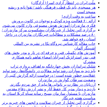
ملت ایران در انتظار آزادی اسرا ( آزادگان)
هر مسجدی باید یک قطب فرهنگی باشد / تقوا پایه و ریشه
مسجد است
ساعت به وقت آزادی!
ارائه ۶۰ فعالیت ویژه کودک و نوجوان در کانون پرورش
فکری مازندران/ آموزش هوش مصنوعی وارد کانون می‌شود.
برگزاری آئین تجلیل از خبرنگاران پیشکسوت مرکز مازندران /
۸۰ درصد مشکلات و مطالبات خبرنگاران مازندران در داخل
استان رفع خواهد شد.
چاپ مقاله کارشناس نيروگاه نكا در نشریه بین المللی
اشپینگر آلمان
آموزش های تکمیلی فنی و حرفه ای در تار و پودر بخش های
فنی بندر استراتژیک امیرآباد/ امضاء تفاهم نامه همکاری
مشترک
شلیک تیراندازان بخش چهاردانگه به اهداف پروازی تراپ
باید دید به موازات رشد تولید مقالات در دانشگاه‌ها، رشد تولید
عقلانیت چطور شده است / درخواست ارائه گزارش کتبی از
وضعیت سرطان گوارش در مازندران
ارزیابان در نظارت بر نانوایی ها نباید از حق مردم بگذرند.
بازدید و دیدار مدیر کل حفظ آثار و نشر ارزش دفاع مقدس
مازندران با مسئول سازمان بسیج رسانه سپاه کربلا استان به
مناسبت هفته خبرنگار
برگزاری آئین تجلیل از خیران سلامت و انجمن های خیریه برتر