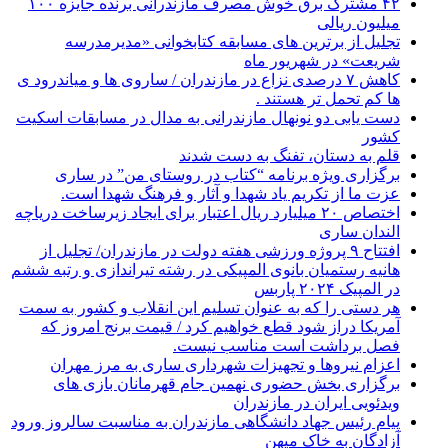
۴۲ مشترک برق خوش مصرف مازندرانی برنده جایزه ۱۰۰
میلیون ریالی
تجلیل از برترین های مسابقه کتابخوانی «مدیرمدرسه
شریعت» در شهریور ماه
کاهش ۷ درصدی نزاع در مازندران / ساروی ها و میاندرود ی
ها کم تحمل تر هستند‌ .
دست یابی دو نونهال مازندرانی به مدال در مسابقات اسکیت
کشور
قلم به دستان، تفنگ به دست شدند
برگزاری ویژه برنامه “کتاب در روستای من” در ساری
عزت ما از تکریم یاد شهدا و آثار و فرهنگ شهدا است.
اختصاص ۲۰ میلیارد ریال اعتبار برای ایجاد زیرساخت دریاچه
الندان ساری
افتتاح ۹ پروژه ورزشی هفته دولت در مازندران/ تجلیل از
هانیه رستمیان بانوی المپیکی در رشته تیراندازی و رتبه ششم
در المپیک ۲۰۲۴ پاربس
هر دستی را که به عنوان تسلیم این انقلاب و کشور به سمت
آمريکا دراز شود قطع خواهیم کرد / قیمت برنج امروز که
فصل برداشت است مناسب نیست.
اعزام نیروها و تجهیزات شهرداری ساری به مرز مهران
برگزاری بخش حضوری نهمین جام قهرمانان بازی های
ویدئویی ایران در مازندران
پیام رئیس جهاد دانشگاهی مازندران به مناسبت سالروز ورود
آزادگان به خاک میهن