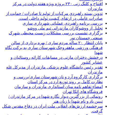
افتتاح و کلنگ زنی ۲۳۰ پروژه ویژه هفته دولت در مرکز
مازندران
تدوین بسته راهبردی مرکبات از تولید تا صادرات / حمایت از
صادرات عاملی در ارتقای کیفیت تولید داخلی است.
بررسی برنامه راهبردی عملیاتی شهرداری ساری
تجلیل از ووشوکاران مازندرانی تیم ملی ووشو
برگزاری نشست بررسی مشکلات زیست محیطی شهرک
صنعتی چمستان نور
پایان انتظار ۲۰ ساله مردم ساری / بهره برداری از سالن
فرهنگی ورزشی ماهفروجک شهرستان ساری به برکت نگاه
شهدا
درخشش دختران مازنی در مسابقات کاراته روستائیان و
عشایر کشور
تقدیر رئیس دانشگاه علوم پزشکی مازندران از مدیرکل غله
مازندران
برگزاری کارگروه آرد و نان شهرستان ساری/بررسی و
نظارت کامل بر روند توزیع آرد در مرکز استان
امضاء تفاهم نامه میان استانداری مازندران و سازمان
فروشگاه های اتکا تهران
رونمائی از بزرگترین دیوار نگاره شهدا در مرکز مازندران /
تبیین یاد و نام شهدا با زبان هنر
سرچشمه ارزش‌های انقلابی ملت ایران در دفاع مقدس شکل
گرفت.