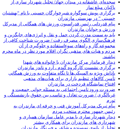
سجده‌ای عاشقانه در میدان جهاد/ تجلیل شهردار ساری از
پاکبان مبلغ نماز
برگزاری پویش سوگواره شیرخوارگان حسینی با نام “بهشتیان
حسینی ” در بهزیستی مازندران
پیام قدردانی رئیس فدراسیون ورزش های همگانی از مدیرکل
ورزش و جوانان مازندران
باید به سمت مدرن کردن حمل و نقل و انرژی‌های جایگزین و
فرهنگ‌سازی الگوی مصرف رفت / ضرورت شناخت کافی از
مجموعه گاز و راه‌های سوءاستفاده و جلوگیری از آن
مردم و هیات های مذهبی نگران اقلام مورد نظر در ماه محرم
نباشند.
دیدار فرماندار مرکز مازندران با خانواده های شهدا
برگزاری نشست کارگروه گندم ، آرد و ناندز مازندران
پاداش ویژه به المپیکی‌ها تا نگاه متفاوت به ورزش همگانی
تأمین کالاهای تنظیم بازاری برای هیأت‌های مذهبی
افتتاح نمایشگاه فردخت در مازندران
ضرورت ورود تامین اجتماعی به مسئله جوانی جمعیت و
غربالگری / ضرورت تعادل و تناسب بین حقوق بازنشستگی و
تورم
پیام تبریک مدیرکل آموزش فنی و حرفه ای مازندران به
رئیس جمهور محترم منتخب مردم
دیدار شهردار ساری با مدیر عامل سازمان همیاری و
شهرداری های مازندران برای همکاری بیشتر
تجلیل از بانوی نویسنده و شاعر و خبرنگار مازندران