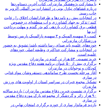
با مشارکت پژوهشگر مازندرانی كتاب آخرین دستاوردها
درباره غشاهای تبادل یونی در انتشارات بین المللی الزویر به
چاپ رسید.
در انتخابات پیش رو نامزدها و طرفدارانشان اخلاق را رعایت
کنند / تذکر به جهاد کشاورزی و آب منطقه‌ای درخصوص
قطعی برق کشاورزان، بازدهی کم بذر گندم و مهلت پرداخت
آب بها
کسب ۷ سهمیه المپیک و ۳ سهمیه پارالمپیک پاریس توسط
ورزشکاران مازندرانی
حوزه‌های علمیه باید صدای رسا داشته باشد/ تشویق به حضور
در انتخابات و مشارکت حداکثری وظیفه اصلی حوزه‌های
علمیه است.
خرید تضمینی ۵۳ هزار تن گندم در مازندران
برگزاری بیش از ۵۰ عنوان برنامه هفته دفاع مقدس ویژه
کودکان و نوجوانان در مازندران
آغاز مرحله نخست طرح ساماندهی دستفروشان مواد غذایی
در ساری
تشکیل مجمع خیران در سراسر استان از اولویت های ورزش
مازندران
برگزاری نشست خیرین دفاع مقدس مازندران / بازدید سالانه
۹۰ هزار زائر و گردشگر از مجموعه پارک موزه دفاع مقدس
در ساری
بازدید فرماندار ساری از حوزه برگزاری امتحان نهایی در