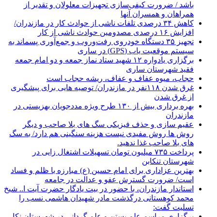
باشد / ضرورت کیفی‌سازی تجهیزات معلولان و تقدیر از
همراهان و همسران آنها
کاهش ۳۴ درصدی تلفات ناشی از حوادث كار در مازندران/
افزایش ۱۶ درصدی مصدومین حوادث ناشی از کار
تجهیز ۳۵ دستگاه خودروی رفت‌وروب و جمع‌آوری پسماند به
سیستم موقعیت یاب (GPS) در ساری
برگزاری یادواره ۱۲ شهید ستاد نماز جمعه و دو امام جمعه
فقید شهرستان ساری
حجاب، میوه عفاف و عفاف، ریشه حجاب است
غرق شدن ۱۱۸نفر در مازندران/ توصيه هايی برای پيشگيری
از غرق شدن
بهره برداری بیش از ۱۳۰ طرح ویژه مددجویان بهزیستی در
مازندران
عقیم سازی و حذف فیزیکی سگ های بلا صاحب و دیگر
روش ها روش مفیدی نیست هزینه سنگینی هم دارد/ به سگ
های بلا صاحب غذا ندهید.
پرداخت ۷۳۵ میلیون تومان تسهیلات اشتغال زایی در
شهرستان تنکابن
بهترین عزاداری برای امام حسین (ع) مبارزه با ظلم و فساد
است/ ضرورت گسترش عفو و عدالت در جامعه
استاندار مازندران، با حضور در بیت یادگار حضرت آیت ا.. شیخ
محمد کوهستانی درگذشت مادر شهیدان هاشمی نسب را
تسلیت گفت:
برگزاری مراسم علم بستن و علم گردانی در شهرستان نکا