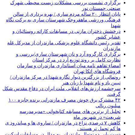
برگزاری نشست بررسی مشکلات زیست محیطی شهرک
صنعتی چمستان نور
پایان انتظار ۲۰ ساله مردم ساری / بهره برداری از سالن
فرهنگی ورزشی ماهفروجک شهرستان ساری به برکت نگاه
شهدا
درخشش دختران مازنی در مسابقات کاراته روستائیان و
عشایر کشور
تقدیر رئیس دانشگاه علوم پزشکی مازندران از مدیرکل غله
مازندران
برگزاری کارگروه آرد و نان شهرستان ساری/بررسی و
نظارت کامل بر روند توزیع آرد در مرکز استان
امضاء تفاهم نامه میان استانداری مازندران و سازمان
فروشگاه های اتکا تهران
رونمائی از بزرگترین دیوار نگاره شهدا در مرکز مازندران /
تبیین یاد و نام شهدا با زبان هنر
سرچشمه ارزش‌های انقلابی ملت ایران در دفاع مقدس شکل
گرفت.
۴۲ مشترک برق خوش مصرف مازندرانی برنده جایزه ۱۰۰
میلیون ریالی
تجلیل از برترین های مسابقه کتابخوانی «مدیرمدرسه
شریعت» در شهریور ماه
کاهش ۷ درصدی نزاع در مازندران / ساروی ها و میاندرود ی
ها کم تحمل تر هستند‌ .
دست یابی دو نونهال مازندرانی به مدال در مسابقات اسکیت