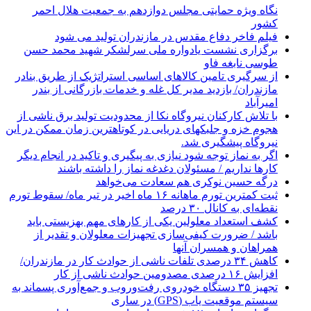
نگاه ویژه حمایتی مجلس دوازدهم به جمعیت هلال احمر
کشور
فیلم فاخر دفاع مقدس در مازندران تولید می شود
برگزاری نشست یادواره ملی سرلشکر شهید محمد حسن
طوسی نابغه فاو
از سرگیری تامین کالاهای اساسی استراتژیک از طریق بنادر
مازندران/ بازدید مدیر کل غله و خدمات بازرگانی از بندر
امیرآباد
با تلاش کارکنان نیروگاه نکا از محدودیت تولید برق ناشی از
هجوم خزه و جلبکهای دریایی در کوتاهترین زمان ممکن در این
نیروگاه پیشگیری شد.
اگر به نماز توجه شود نیازی به پیگیری و تاکید در انجام دیگر
کارها نداریم / مسئولان دغدغه نماز را داشته باشند
درگه حسین نوکری هم سعادت می‌خواهد
ثبت کمترین تورم ماهانه ۱۶ ماه اخیر در تیر ماه/ سقوط تورم
نقطه‌ای به کانال ۳۰ درصد
کشف استعداد معلولین یکی از کارهای مهم بهزیستی باید
باشد / ضرورت کیفی‌سازی تجهیزات معلولان و تقدیر از
همراهان و همسران آنها
کاهش ۳۴ درصدی تلفات ناشی از حوادث كار در مازندران/
افزایش ۱۶ درصدی مصدومین حوادث ناشی از کار
تجهیز ۳۵ دستگاه خودروی رفت‌وروب و جمع‌آوری پسماند به
سیستم موقعیت یاب (GPS) در ساری