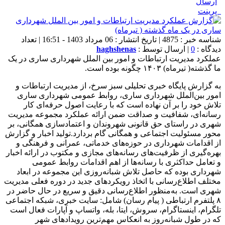
ارسال
پرینت
شناسه خبر : 4875 | تاریخ انتشار : 06 مرداد 1403 - 16:51 | تعداد
دیدگاه :
0
| ارسال توسط :
haghshenas
عملکرد مدیریت ارتباطات و امور بین الملل شهرداری ساری در یک
ما گذشته( تیرماه) ۱۴۰۳ چگونه بوده است.
به گزارش پایگاه خبری تحلیلی سبز سرخ، از مدیریت ارتباطات و
امور بین‌الملل شهرداری ساری، روابط عمومی شهرداری ساری
تلاش خود را بر آن نهاده است که با رعایت اصول حرفه‌ای کار
رسانه‌ای، شفافیت و صداقت ضمن ارائه عملکرد مجموعه مدیریت
شهری در راستای حق قانونی شهروندان و اعتمادسازی همگانی، بر
محور مسئولیت اجتماعی و همگانی گام بردارد.تولید اخبار و گزارش
از اقدامات شهرداری در حوزه‌های خدماتی، عمرانی و فرهنگی و
بهره‌گیری از ظرفیت‌های رسانه‌های مجازی و مکتوب در ارائه اخبار
و تعامل حداکثری با رسانه‌ها از اهم اقدامات روابط عمومی
شهرداری بوده که حاصل تلاش شبانه‌روزی این مجموعه در ابعاد
مختلف اطلاع‌رسانی با اتخاذ رویکردهای جدید در دوره فعلی مدیریت
شهری است. به‌منظور اطلاع‌رسانی دقیق و سریع در حال حاضر در
۸ پلتفرم ارتباطی ( پیام رسان) شامل: سایت خبری، شبکه اجتماعی
تلگرام، اینستاگرام، سروش، ایتا، بله، واتساپ و آپارات فعال است
که در طول شبانه‌روز به انعکاس مهم‌ترین رویدادهای شهر