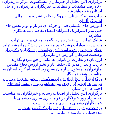
برگزاری آئین تجلیل از خبرنگاران پیشکسوت مرکز مازندران /
۸۰ درصد مشکلات و مطالبات خبرنگاران مازندران در داخل
استان رفع خواهد شد.
چاپ مقاله کارشناس نيروگاه نكا در نشریه بین المللی
اشپینگر آلمان
آموزش های تکمیلی فنی و حرفه ای در تار و پودر بخش های
فنی بندر استراتژیک امیرآباد/ امضاء تفاهم نامه همکاری
مشترک
شلیک تیراندازان بخش چهاردانگه به اهداف پروازی تراپ
باید دید به موازات رشد تولید مقالات در دانشگاه‌ها، رشد تولید
عقلانیت چطور شده است / درخواست ارائه گزارش کتبی از
وضعیت سرطان گوارش در مازندران
ارزیابان در نظارت بر نانوایی ها نباید از حق مردم بگذرند.
بازدید و دیدار مدیر کل حفظ آثار و نشر ارزش دفاع مقدس
مازندران با مسئول سازمان بسیج رسانه سپاه کربلا استان به
مناسبت هفته خبرنگار
برگزاری آئین تجلیل از خیران سلامت و انجمن های خیریه برتر
در مازندران/ برگزاری دومین همایش زنان و مشارکت های
اجتماعی در استان
برگزاری آئین تجلیل از اصحاب رسانه و خبرنگاران به مناسبت
۱۷ مرداد روز خبرنگار در فرمانداری ساری / دشمنی با
خبرنگاران دشمنی با آزادی و حقیقت است.
پرداخت بیش از ۴۰۰ میلیارد تومان کمک معیشت به
مددجویان و نیازمندان مازندرانی