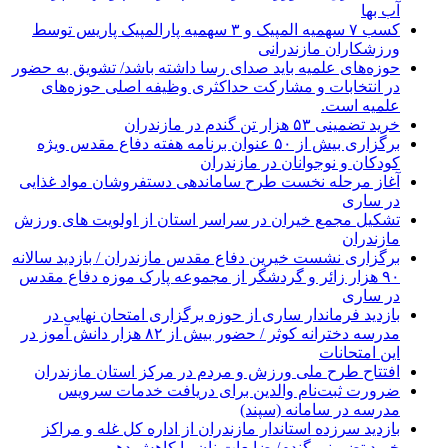
آب بها
کسب ۷ سهمیه المپیک و ۳ سهمیه پارالمپیک پاریس توسط
ورزشکاران مازندرانی
حوزه‌های علمیه باید صدای رسا داشته باشد/ تشویق به حضور
در انتخابات و مشارکت حداکثری وظیفه اصلی حوزه‌های
علمیه است.
خرید تضمینی ۵۳ هزار تن گندم در مازندران
برگزاری بیش از ۵۰ عنوان برنامه هفته دفاع مقدس ویژه
کودکان و نوجوانان در مازندران
آغاز مرحله نخست طرح ساماندهی دستفروشان مواد غذایی
در ساری
تشکیل مجمع خیران در سراسر استان از اولویت های ورزش
مازندران
برگزاری نشست خیرین دفاع مقدس مازندران / بازدید سالانه
۹۰ هزار زائر و گردشگر از مجموعه پارک موزه دفاع مقدس
در ساری
بازدید فرماندار ساری از حوزه برگزاری امتحان نهایی در
مدرسه دخترانه کوثر / حضور بیش از ۸۲ هزار دانش آموز در
این امتحانات
افتتاح طرح ملی ورزش و مردم در مرکز استان مازندران
ضرورت ثبت‌نام والدین برای دریافت خدمات سرویس
مدرسه در سامانه (سپند)
بازدید سرزده استاندار مازندران از اداره کل غله و مراکز
خرید تضمینی گندم/ ضایعات نان را کاهش دهیم.