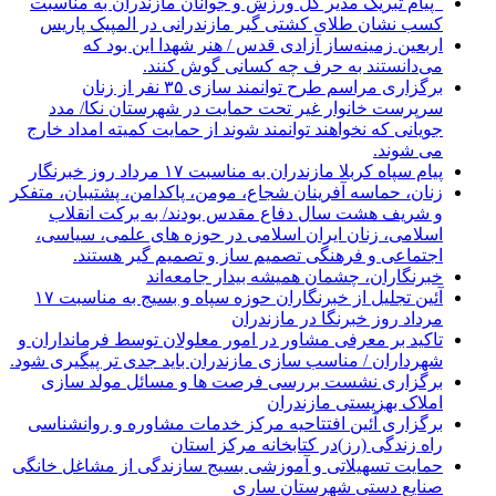
‍ ‍ پیام تبریک مدیر کل ورزش و جوانان مازندران به مناسبت
کسب نشان طلای کشتی گیر مازندرانی در المپیک پاریس
اربعین زمینه‌ساز آزادی قدس / هنر شهدا این بود که
می‌دانستند به حرف چه کسانی گوش کنند.
برگزاری مراسم طرح توانمند سازی ۳۵ نفر از زنان
سرپرست خانوار غیر تحت حمایت در شهرستان نکا/ مدد
جویانی که نخواهند توانمند شوند از حمایت کمیته امداد خارج
می شوند.
پیام سپاه کربلا مازندران به مناسبت ۱۷ مرداد روز خبرنگار
زنان، حماسه آفرینان شجاع، مومن، پاکدامن، پشتیبان، متفکر
و شریف هشت سال دفاع مقدس بودند/ به برکت انقلاب
اسلامی، زنان ایران اسلامی در حوزه های علمی، سیاسی،
اجتماعی و فرهنگی تصمیم ساز و تصمیم گیر هستند.
خبرنگاران، چشمان همیشه بیدار جامعه‌اند
آئین تجلیل از خبرنگاران حوزه سپاه و بسیج به مناسبت ۱۷
مرداد روز خبرنگا در مازندران
تاکید بر معرفی مشاور در امور معلولان توسط فرمانداران و
شهرداران / مناسب سازی مازندران باید جدی تر پیگیری شود.
برگزاری نشست بررسی فرصت ها و مسائل مولد سازی
املاک بهزیستی مازندران
برگزاری آئین افتتاحیه مرکز خدمات مشاوره و روانشناسی
راه زندگی (رز)در کتابخانه مرکز استان
حمایت تسهیلاتی و آموزشی بسیج سازندگی از مشاغل خانگی
صنایع دستی شهرستان ساری