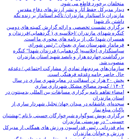
متخلفان برخورد قاطع می شود.
دیدار مدیرکل حفظ آثار و نشر ارزش‌های دفاع مقدس
مازندران با استاندار مازندران/ تاکید استاندار بر زنده نگه
داشتن یاد شهدا
برگزاری نشست تخصصی و ارائه گزارش کمیته های دومین
کنگره شهدای مازندران /اجلاسیه ی ( گردهمایی)فرزندان و
همسران شهدا یکی از برنامه های محوری ما است.
فرماندار شهرستان ساری بعنوان “رئیس شورای
سیاستگذاری اجلاسیه( گردهمایی) فرزندان شهدا” کنگره
بزرگداشت چهارده هزار و پانصد شهید استان مازندران
منصوب شد.
سازمان‌هاي مردم‌نهاد نمادي از مشاركت اجتماعي / دغدغه
حال حاضر جامه دغدغه فرهنگی است.
پخش ۲۰ هزار تن آسفالت در معابرشهری ساری در سال
۱۴۰۲ / کمبود مصالح مشکل شهرداری ساری
امضاء تفاهم نامه برگزاری مسابقات بین المللی بدمینتون در
استان مازندران
سجده‌ای عاشقانه در میدان جهاد/ تجلیل شهردار ساری از
پاکبان مبلغ نماز
برگزاری پویش سوگواره شیرخوارگان حسینی با نام “بهشتیان
حسینی ” در بهزیستی مازندران
پیام قدردانی رئیس فدراسیون ورزش های همگانی از مدیرکل
ورزش و جوانان مازندران