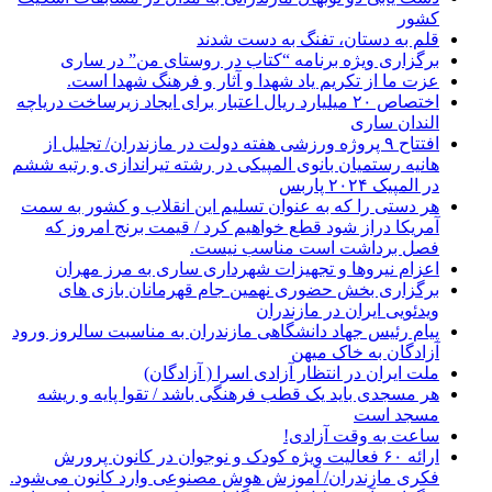
کشور
قلم به دستان، تفنگ به دست شدند
برگزاری ویژه برنامه “کتاب در روستای من” در ساری
عزت ما از تکریم یاد شهدا و آثار و فرهنگ شهدا است.
اختصاص ۲۰ میلیارد ریال اعتبار برای ایجاد زیرساخت دریاچه
الندان ساری
افتتاح ۹ پروژه ورزشی هفته دولت در مازندران/ تجلیل از
هانیه رستمیان بانوی المپیکی در رشته تیراندازی و رتبه ششم
در المپیک ۲۰۲۴ پاربس
هر دستی را که به عنوان تسلیم این انقلاب و کشور به سمت
آمريکا دراز شود قطع خواهیم کرد / قیمت برنج امروز که
فصل برداشت است مناسب نیست.
اعزام نیروها و تجهیزات شهرداری ساری به مرز مهران
برگزاری بخش حضوری نهمین جام قهرمانان بازی های
ویدئویی ایران در مازندران
پیام رئیس جهاد دانشگاهی مازندران به مناسبت سالروز ورود
آزادگان به خاک میهن
ملت ایران در انتظار آزادی اسرا ( آزادگان)
هر مسجدی باید یک قطب فرهنگی باشد / تقوا پایه و ریشه
مسجد است
ساعت به وقت آزادی!
ارائه ۶۰ فعالیت ویژه کودک و نوجوان در کانون پرورش
فکری مازندران/ آموزش هوش مصنوعی وارد کانون می‌شود.