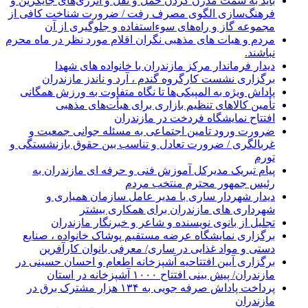
باید به سمت مدرن کردن حمل و نقل و انرژی‌های جایگزین و
فرهنگ‌سازی الگوی مصرف رفت / ضرورت شناخت کافی از
مجموعه گاز و راه‌های سوءاستفاده و جلوگیری از آن
مردم و هیات های مذهبی نگران اقلام مورد نظر در ماه محرم
نباشند.
دیدار فرماندار مرکز مازندران با خانواده های شهدا
برگزاری نشست کارگروه گندم ، آرد و ناندز مازندران
پاداش ویژه به المپیکی‌ها تا نگاه متفاوت به ورزش همگانی
تأمین کالاهای تنظیم بازاری برای هیأت‌های مذهبی
افتتاح نمایشگاه فردخت در مازندران
ضرورت ورود تامین اجتماعی به مسئله جوانی جمعیت و
غربالگری / ضرورت تعادل و تناسب بین حقوق بازنشستگی و
تورم
پیام تبریک مدیرکل آموزش فنی و حرفه ای مازندران به
رئیس جمهور محترم منتخب مردم
دیدار شهردار ساری با مدیر عامل سازمان همیاری و
شهرداری های مازندران برای همکاری بیشتر
تجلیل از بانوی نویسنده و شاعر و خبرنگار مازندران
برگزاری نمایشگاه عرضه مستقیم پوشاک خانواده ، صنایع
دستی و مواد غذایی در ساری/ معرفی بانوان کارآفرین
برگزاری آیین افتتاحیه آشپزخانه اطعام و احسان حسینی در
مازندران/ پیش بینی افتتاح ۱۰۰۰ آشپزخانه در استان
پرداخت پاداش صرفه جویی به ۱۳۴ هزار مشترک برق در
مازندران