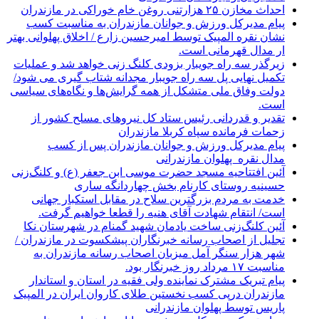
احداث مخازن ۲۵ هزارتنی روغن خام خوراکی در مازندران
پیام مدیرکل ورزش و جوانان مازندران به مناسبت کسب
نشان نقره المپیک توسط امیرحسین زارع / اخلاق پهلوانی بهتر
ار مدال قهرمانی است.
زیرگذر سه راه جویبار بزودی کلنگ زنی خواهد شد و عملیات
تکمیل نهایی پل سه راه جویبار مجدانه شتاب گیری می شود/
دولت وفاق ملی متشکل از همه گرایش‌ها و نگاه‌های سیاسی
است.
تقدیر و قدردانی رئیس ستاد کل نیرو‌های مسلح کشور از
زحمات فرمانده سپاه کربلا مازندران
پیام مدیرکل ورزش و جوانان مازندران پس از کسب
مدال نقره پهلوان مازندرانی
آئین افتتاحیه مسجد حضرت موسی ابن جعفر (ع) و کلنگ‌زنی
حسینیه روستای کارنام بخش چهاردانگه ساری
خدمت به مردم بزرگترین سلاح در مقابل استکبار جهانی
است/ انتقام شهادت آقای هنیه را قطعا خواهیم گرفت.
آئین کلنگ‌زنی ساخت یادمان شهید گمنام در شهرستان نکا
تجلیل از اصحاب رسانه خبرنگاران پیشکسوت در مازندران /
شهر هزار سنگر آمل میزبان اصحاب رسانه مازندران به
مناسبت ۱۷ مرداد روز خبرنگار بود.
پیام تبریک مشترک نماینده ولی فقیه در استان و استاندار
مازندران درپی کسب نخستین طلای کاروان ایران در المپیک
پاریس توسط پهلوان مازندرانی