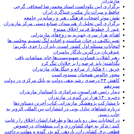
مازندران
برگزاری آیین نکوداشت استاد محمدرضا اسحاقی گرجی
حافظ و میراث دارِ مکتب خنیاگری ایران
نقش موثر اصحاب فرهنگ ، هنر و رسانه در جامعه
برگزاری آئین تجلیل از هنرمندان صنایع دستی مرکز مازندران
عبور از خطوط قرمز اخلاق ممنوع
اهدای هزار سری جهیزیه به زوج‌های مازندرانی
تعیین‌تکلیف درختان شکسته و افتاده لنگ تصمیم مجلسی‌ها
انتخابات مسئله اول کشور است، باید آن را جدی بگیریم/
عیدقربان بزرگترین یادگار پیامبران
رهبر انقلاب: قساوت صهیونیست‌ها جای مماشات باقی
نگذاشته/ باید عرصه را بر جلادان تنگ کرد
حریق ۶۰ هکتار از مراتع و جنگل‌های مازندران
محور چالوس همچنان مسدود است
کاهش ۴۳ درصدی رشد بدهی دولت به بانک مرکزی در دولت
سیزدهم
دیدار رئیس فدراسیون تیراندازی با استاندار مازندران
ذخیره ۱۳۰ هزار تن گندم در مازندران
با مشارکت پژوهشگر مازندرانی كتاب آخرین دستاوردها
درباره غشاهای تبادل یونی در انتشارات بین المللی الزویر به
چاپ رسید.
در انتخابات پیش رو نامزدها و طرفدارانشان اخلاق را رعایت
کنند / تذکر به جهاد کشاورزی و آب منطقه‌ای درخصوص
قطعی برق کشاورزان، بازدهی کم بذر گندم و مهلت پرداخت