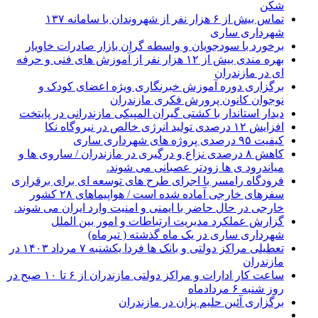
شکن
تماس بیش از ۶ هزار نفر از شهروندان با سامانه ۱۳۷
شهرداری ساری
برخورد با سودجویان و واسطه گران بازار صادرات خاویار
بهره مندی بیش از ۱۲ هزار نفر از آموزش های فنی و حرفه
ای در مازندران
برگزاری دوره آموزش خبرنگاری ویژه اعضای کودک و
نوجوان کانون پرورش فکری مازندران
دیدار استاندار با کشتی گیران المپیکی مازندرانی در پایتخت
افزایش ۱۲ درصدی تولید انرژی خالص در نیروگاه نکا
کیفیت ۹۵ درصدی پروژه های شهرداری ساری
کاهش ۸ درصدی نزاع و درگیری در مازندران / ساروی ها و
میاندرود ی ها زودتر عصبانی می شوند.
فرودگاه رامسر با اجرای طرح های توسعه ای برای برقراری
سفرهای خارجی آماده شده است / هواپیماهای ۲۸ کشور
خارجی در حال حاضر با ایمنی و امنیت وارد ایران می شوند.
گزارش عملکرد مدیریت ارتباطات و امور بین الملل
شهرداری ساری در یک ماه گذشته ( تیرماه)
تعطیلی مراکز دولتی و بانک ها فردا یکشنبه ۷ مرداد ۱۴۰۳ در
مازندران
ساعت کار ادارات و مراکز دولتی مازندران از ۶ تا ۱۰ صبح در
روز شنبه ۶ مردادماه
برگزاری آئین حلیم پزان در مازندران