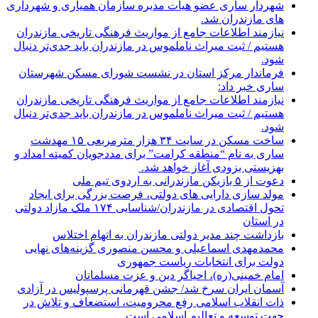
شهردار ساری عضو هیات مدیره سازمان همیاری و شهرداری
های مازندران شد.
نیازمند اطلاعات جامع از مواریث فرهنگی تاریخی مازندران
هستیم / ثبت میراث ناملموس در مازندران باید جدی‌تر دنبال
شود.
فرماندار مرکز استان در نشست شورای مسکن شهرستان
ساری خبر داد:
نیازمند اطلاعات جامع از مواریث فرهنگی تاریخی مازندران
هستیم / ثبت میراث ناملموس در مازندران باید جدی‌تر دنبال
شود.
ساخت مسکن در سایت ۳۴ هزار مترمربعی ۱۵ مهدشت
ساری به نام “منطقه کرامت” برای مددجویان کمیته امداد و
بهزیستی بزودی آغاز خواهد شد.
دعوت از ۵ بازیکن مازندرانی به اردوی تیم ملی
مولد سازی دارایی های دولتی، فرصت بزرگی برای ایجاد
تحول اقتصادی در مازندران/شناسایی ۱۷۴ ملک مازاد دولتی
در استان
بازداشت چند مدیر دولتی مازندران به اتهام اختلاس
محمدمهدی اسماعیلی و محسن منصوری گزینه‌های نهایی
دولت برای انتخابات ریاست جمهوری
امام خمینی(ره)، احیاگر دین و عزت مسلمانان
آسمان ایران سرخ شد/ جشن قهرمانی پرسپولیس در آزادی
ذات انقلاب اسلامی رفع محرومیت، استضعاف و تلاش در
جهت توسعه و تعالیم اسلامی است