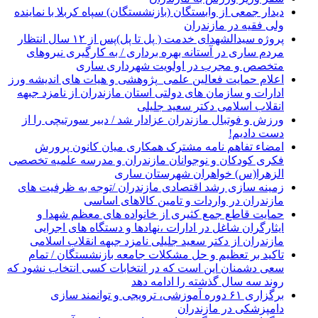
دیدار جمعی از وابستگان (بازنشستگان) سپاه کربلا با نماینده
ولی فقیه در مازندران
پروژه سیدالشهدای خدمت ( پل تا پل)پس از ۱۲ سال انتظار
مردم ساری در آستانه بهره برداری / به کارگیری نیروهای
متخصص و مجرب در اولویت شهرداری ساری
اعلام حمایت فعالین علمی_پژوهشی و هیات های اندیشه ورز
ادارات و سازمان های دولتی استان مازندران از نامزد جبهه
انقلاب اسلامی دکتر سعید جلیلی
ورزش و فوتبال مازندران عزادار شد / دبیر سورتیچی را از
دست دادیم!
امضاء تفاهم نامه مشترک همکاری میان کانون پرورش
فکری کودکان و نوجوانان مازندران و مدرسه علمیه تخصصی
الزهرا(س) خواهران شهرستان ساری
زمینه سازی رشد اقتصادی مازندران /توجه به ظرفیت های
مازندران در واردات و تامین کالاهای اساسی
حمایت قاطع جمع کثیری از خانواده های معظم شهدا و
ایثارگران شاغل در ادارات ،نهادها و دستگاه های اجرایی
مازندران از دکتر سعید جلیلی نامزد جبهه انقلاب اسلامی
تاکید بر تعظیم و حل مشکلات جامعه بازنشستگان / تمام
سعی دشمنان این است که در انتخابات کسی انتخاب نشود که
روند سه سال گذشته را ادامه دهد
برگزاری ۶۱ دوره آموزشی، ترویجی و توانمند سازی
دامپزشکی در مازندران