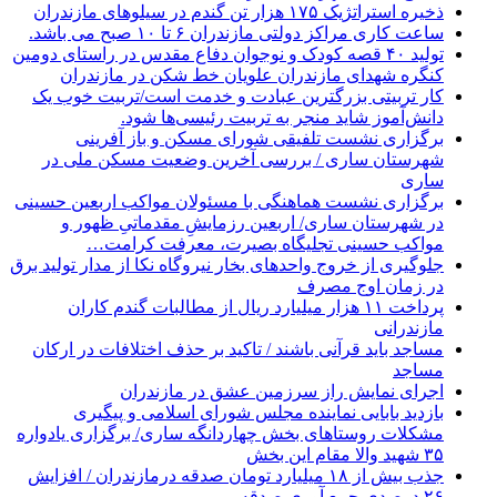
ذخیره استراتژیک ۱۷۵ هزار تن گندم در سیلوهای مازندران
ساعت کاری مراکز دولتی مازندران ۶ تا ۱۰ صبح می باشد.
تولید ۴۰ قصه کودک و نوجوان دفاع مقدس در راستای دومین
کنگره شهدای مازندران علویان خط شکن در مازندران
کار تربیتی بزرگترین عبادت و خدمت است/تربیت خوب یک
دانش‌آموز شاید منجر به تربیت رئیسی‌ها شود.
برگزاری ‌نشست تلفیقی شورای مسکن و باز آفرینی
شهرستان ساری / بررسی آخرین وضعیت مسکن ملی در
ساری
برگزاری نشست هماهنگی با مسئولان مواکب اربعین حسینی
در شهرستان ساری/ اربعین رزمایشِ مقدماتیِ ظهور و
مواکب حسینی تجلیگاه بصیرت، معرفت کرامت…
جلوگیری از خروج واحدهای بخار نیروگاه نکا از مدار تولید برق
در زمان اوج مصرف
پرداخت ۱۱ هزار میلیارد ریال از مطالبات گندم کاران
مازندرانی
مساجد باید قرآنی باشند / تاکید بر حذف اختلافات در ارکان
مساجد
اجرای نمایش راز سرزمین عشق در مازندران
بازدید بابایی نماینده مجلس شورای اسلامی و پیگیری
مشکلات روستاهای بخش چهاردانگه ساری/ برگزاری یادواره
۳۵ شهید والا مقام این بخش
جذب بیش از ۱۸ میلیارد تومان صدقه درمازندران / افزایش
۲۶ درصدی جمع آوری صدقه