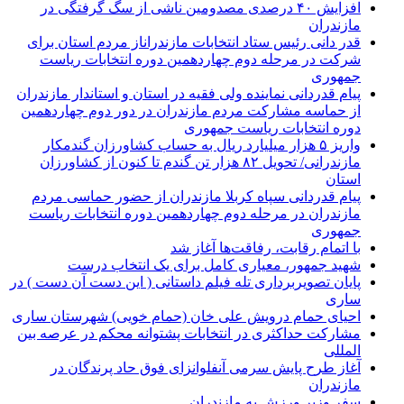
افزایش ۴۰ درصدی مصدومین ناشی از سگ گرفتگی در
مازندران
قدر دانی رئیس ستاد انتخابات مازندراناز مردم استان برای
شرکت در مرحله دوم چهاردهمین دوره انتخابات ریاست
جمهوری
پیام قدردانی نماینده ولی فقیه در استان و استاندار مازندران
از حماسه مشارکت مردم مازندران در دور دوم چهاردهمین
دوره انتخابات ریاست جمهوری
واریز ۵ هزار میلیارد ریال به حساب کشاورزان گندمکار
مازندرانی/ تحویل ۸۲ هزار تن گندم تا کنون از کشاورزان
استان
پیام قدردانی سپاه کربلا مازندران از حضور حماسی مردم
مازندران در مرحله دوم چهاردهمین دوره انتخابات ریاست
جمهوری
با اتمام رقابت، رفاقت‌ها آغاز شد
شهید جمهور، معیاری کامل برای یک انتخاب درست
پایان تصویربرداری تله فیلم داستانی ( این دست آن دست ) در
ساری
احیای حمام درویش علی خان (حمام خویی) شهرستان ساری
مشارکت حداکثری در انتخابات پشتوانه محکم در عرصه بین
المللی
آغاز طرح پایش سرمی آنفلوانزای فوق حاد پرندگان در
مازندران
سفر وزیر ورزش به مازندران