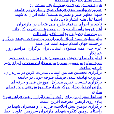
شهید هنیه در طرف درست تاریخ ایستاده بود
ضرورت نهادینه شدن فرهنگ صلح و سازش در جامعه
شهدا مظهر صبر و بصیرت هستند/ ملت ایران به شهید
اسماعیل هنیه امتیاز بالایی دادند.
تاکید بر اجرای هدفمند طرح ملی فتحان در مازندران
آغاز فروش آسفالت و بتن و مصنوعات بتنی در کارخانه
مِرمِت ساری/تولید روزانه ۲۵۰ تن آسفالت
پیام تسلیت سپاه کربلا مازندران در پی شهادت مجاهد بزرگ و
برجسته جهان اسلام شهید اسماعیل هنیه
عزم جدی همه مسئولان استانی برای برگزاری مراسم روز
خبرنگار
امام خامنه ای: خونخواهی مهمان عزیزمان را وظیفه خود
می‌دانیم/رژیم صهیونیستی زمینه مجازات سخت را برای خود
فراهم ساخت
برگزاری نخستین همایش استانی مدیریت کربن در مازندران/
ضرورت نهادینه شدن فرهنگ صرفه جویی در جامعه
برگزاری نشست خبری مدیرکل آموزش فنی و حرفه ای
مازندران / بازدید از مرکز شماره ۳ آموزش فنی و حرفه ای
ساری
شرایط سفر ایمن برای رفت و آمد زائران اربعین فراهم شود/
پیاده روی اربعین معرفت آفرین است.
برگزاری دومین پیش اجلاسیه فرزندان و همسران شهدا در
راستای دومین کنگره شهدای مازندران سرزمین علویان خط