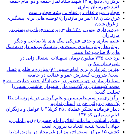
برگزاری یادواره ۱۲ شهید ستاد نماز جمعه و دو امام جمعه
فقید شهرستان ساری
حجاب، میوه عفاف و عفاف، ریشه حجاب است
غرق شدن ۱۱۸نفر در مازندران/ توصيه هايی برای پيشگيری
از غرق شدن
بهره برداری بیش از ۱۳۰ طرح ویژه مددجویان بهزیستی در
مازندران
عقیم سازی و حذف فیزیکی سگ های بلا صاحب و دیگر
روش ها روش مفیدی نیست هزینه سنگینی هم دارد/ به سگ
های بلا صاحب غذا ندهید.
پرداخت ۷۳۵ میلیون تومان تسهیلات اشتغال زایی در
شهرستان تنکابن
بهترین عزاداری برای امام حسین (ع) مبارزه با ظلم و فساد
است/ ضرورت گسترش عفو و عدالت در جامعه
استاندار مازندران، با حضور در بیت یادگار حضرت آیت ا.. شیخ
محمد کوهستانی درگذشت مادر شهیدان هاشمی نسب را
تسلیت گفت:
برگزاری مراسم علم بستن و علم گردانی در شهرستان نکا
یک مخزن دولتی هم در استان نداریم
دیدار فرمانده لشکر عملیاتی ۲۵ کربلا ” با عوامل و بازیگران
فیلم سینمایی کد ۱۳۳
انقلاب اسلامی ما مانند انقلاب امام حسین (ع) بین‌المللی و
جهانی است/ نتیجه انتخابات پیروزی است.
کشف ۱۵ مرکز استخراج رمز ارز غیرمجاز در مازندران/ با