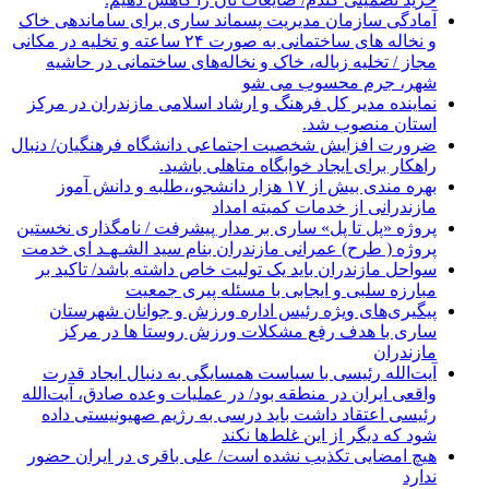
آمادگی سازمان مدیریت پسماند ساری برای ساماندهی خاک
و نخاله های ساختمانی به صورت ۲۴ ساعته و تخلیه در مکانی
مجاز / تخلیه زباله، خاک و نخاله‌های ساختمانی در حاشیه
شهر، جرم محسوب می شو
نماینده مدیر کل فرهنگ و ارشاد اسلامی مازندران در مرکز
استان منصوب شد.
ضرورت افزایش شخصیت اجتماعی دانشگاه فرهنگیان/ دنبال
راهکار برای ایجاد خوابگاه متاهلی باشید.
بهره مندی بیش از ۱۷ هزار دانشجو،،طلبه و دانش آموز
مازندرانی از خدمات کمیته امداد
پروژه «پل تا پل» ساری بر مدار پیشرفت / نامگذاری نخستین
پروژه ( طرح) عمرانی مازندران بنام سید الشـهـد ای خدمت
سواحل مازندران باید یک تولیت خاص داشته باشد/ تاکید بر
مبارزه سلبی و ایجابی با مسئله پیری جمعیت
پیگیری‌های ویژه رئیس اداره ورزش و جوانان شهرستان
ساری با هدف رفع مشکلات ورزش روستا ها در مرکز
مازندران
آیت‌الله رئیسی با سیاست همسایگی به دنبال ایجاد قدرت
واقعی ایران در منطقه بود/ در عملیات وعده صادق، آیت‌الله
رئیسی اعتقاد داشت باید درسی به رژیم صهیونیستی داده
شود که دیگر از این غلط‌ها نکند
هیچ امضایی تکذیب نشده است/ علی باقری در ایران حضور
ندارد