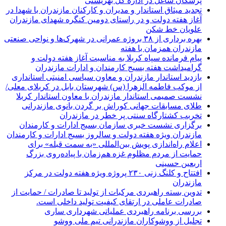
پزشکان شاغل در اداره کل بهزیستی
تجدید میثاق استاندار و مدیران و کارکنان مازندران با شهدا در
آغاز هفته دولت و در راستای دومین کنگره شهدای مازندران
علویان خط شکن
بهره برداری از ۳۸ بروژه عمرانی در شهرک‌ها و نواحی صنعتی
مازندران همزمان با هفته
پیام فرمانده سپاه کربلا به مناسبت آغاز هفته دولت و
گرامیداشت هفته بسیج کارمندان و ادارات مازندران
بازدید استاندار مازندران و معاون سیاسی امنیتی استانداری
از موکب فاطمه الزهرا (س) شهرستان بابل در کربلای معلی/
نشست صمیمی استاندار مازندران با معاون استاندار کربلا
طلای مسابقات جهانی کوراش بر گردن بانوی مازندرانی
تخربب کشتارگاه سنتی پر خطر در مازندران
برگزاری نشست خبری سازمان بسیج ادارات و کارمندان
مازندران ویژه هفته دولت و سالروز بسیج ادارات و کارمندان
اعلام راه‌اندازی پویش بین‌المللی «به سمت قبله» برای
حمایت از مردم مظلوم غزه هم‌زمان با پیاده‌روی بزرگ
اربعین حسینی
افتتاح و کلنگ زنی ۲۳۰ پروژه ویژه هفته دولت در مرکز
مازندران
تدوین بسته راهبردی مرکبات از تولید تا صادرات / حمایت از
صادرات عاملی در ارتقای کیفیت تولید داخلی است.
بررسی برنامه راهبردی عملیاتی شهرداری ساری
تجلیل از ووشوکاران مازندرانی تیم ملی ووشو