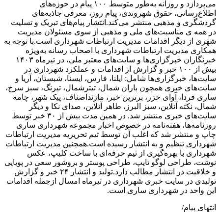
می‌پردازد و روزانه به‌طور متوسط ۱۰۰ پیام در حوزه‌های
اطلاع‌رسانی، حقوق شهروندی، پیام روز، معرفی جاذبه‌های
گردشگری و مذهبی منتشر می‌کند.انتشار پیام‌های تبریک و تسلیت
در همه ی مناسبت‌های ملی و مذهبی از سوی مسئولان مدیریت
شهری از دیگر اقدامات مدیریت ارتباطات شهرداری است.با توجه به
همکاری مدیریت ارتباطات شهرداری با اصحاب رسانه به‌ویژه
خبرنگاران خبرگزاری‌ها و سایت‌های معتبر ملی، در تیرماه ۱۴۰۳
بیش از ۱۰۰ خبر و گزارش از اقدامات و عملکرد شهرداری در
سایت‌ها، خبرگزاری‌ها شامل: ایلنا، فارس، ایسنا، شبستان، آریا و
سایت‌های خبری همچون باران شمال، تیترشمال، تیرنگ، سبز سرخ،
ساری فردا، آوای خزر، برترین خبر، مازنداصناف، پیک شهر، چامه
شمال، نکته آنلاین، سبز البرز، طاهر آنلاین، صدای نکا و دیگر
سایت‌های خبری منتشر شد. در همین مدت بیش از ۳۰ خبر توسط
روزنامه‌ها، هفته‌نامه در خصوص اخبار مجموعه شهرداری ساری
چاپ و منتشر شد که اغلب آن توسط تیم تحریریه مدیریت ارتباطات
شهرداری تنظیم و به انتشار رسیده است.همچنین مدیریت ارتباطات
شهرداری با بهره‌گیری از تیم حرفه‌ای با ساخت کلیپ، عکس
نوشت، طراحی لوگو تایپ، طراحی پوستر و بروشور سعی در پویایی
و خلاقیت در انتشار مطالب دارد.تولید و انتشار ۲۴ خبر و گزارش
تولیدی در سایت خبری شهرداری در تیرماه امسال ازجمله اقدامات
این واحد در شهرداری ساری است.
انتهای پیام/