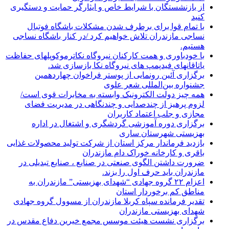
از بازنشستگان با شرایط خاص و ایثارگر حمایت و دستگیری
کنید
با تمام قوا برای برطرف شدن مشکلات باشگاه فوتبال
نساجی مازندران تلاش خواهیم کرد /در کنار باشگاه نساجی
هستیم.
با خودباوری و همت کارکنان نیروگاه نکاترموکوپلهای حفاظت
یاتاقانهای فیدپمپ های نیروگاه نکا بازسازی شد.
برگزاری آئین رونمایی از پوستر فراخوان چهاردهمین
جشنواره بین‌المللی شعر علوی
همه چیز دولت الکترونیک وابسته به مخابرات قوی است/
لزوم پرهیز از چندصدایی و چندنگاهی در مدیریت فضای
مجازی و جلب اعتماد کاربران
برگزاری دوره آموزشی گردشگری و اشتغال در اداره
بهزیستی شهرستان ساری
بازدید فرماندار مرکز استان از شرکت تولید محصولات غذایی
باقری و کارخانه خوراک دام مازندران
ضرورت داشتن الگوی صنعتی در صنایع ، صنایع تبدیلی در
مازندران باید حرف اول را بزند.
اعزام ۲۲ گروه جهادی “شهدای بهزیستی” مازندران به
مناطق کم برخوردار استان
تقدیر فرمانده سپاه کربلا مازندران از مسوول گروه جهادی
شهدای بهزیستی مازندران
برگزاری نشست هیئت موسس مجمع خیرین دفاع مقدس در