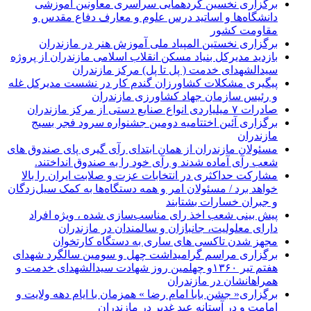
برگزاری نخسین گردهمایی سراسری معاونین آموزشی
دانشگاه‌ها و اساتید درس علوم و معارف دفاع مقدس و
مقاومت کشور
برگزاری نخستین المپیاد ملی آموزش هنر در مازندران
بازدید مدیرکل بنیاد مسکن انقلاب اسلامی مازندران از پروژه
سیدالشهدای خدمت ( پل تا پل) مرکز مازندران
پیگیری مشکلات کشاورزان گندم کار در نشست مدیرکل غله
و رئیس سازمان جهاد کشاورزی مازندران
صادرات ۷ میلیاردی انواع صنایع دستی از مرکز مازندران
برگزاری آئین اختتامیه دومین جشنواره سرود فجر بسیج
مازندران
مسئولان مازندران از همان ابتدای رآی گیری پای صندوق های
شعب رآی آماده شدند و رآی خود را به صندوق انداختند.
مشارکت حداکثری در انتخابات عزت و صلابت ایران را بالا
خواهد برد / مسئولان امر و همه دستگاه‌ها به کمک سیل‌زدگان
و جبران خسارات بشتابند
پیش بینی شعب اخذ رای مناسب‌سازی شده ، ویژه افراد
دارای معلولیت، جانبازان و سالمندان در مازندران
مجهز شدن تاکسی های ساری به دستگاه کارتخوان
برگزاری مراسم گرامیداشت چهل و سومین سالگرد شهدای
هفتم تیر ۱۳۶۰و چهلمین روز شهادت سیدالشهدای خدمت و
همراهانشان در مازندران
برگزاری« جشن بابا امام رضا » همزمان با ایام دهه ولایت و
امامت و در آستانه عید غدیر در مازندران