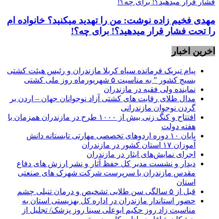
مهدی فخیم زاده نوشت: من را تهدید میکنید؟ خانواده ام
را‌ تحت فشار قرار میدهید؟! برای چه؟!
اخرین اخبار
پیام تبریک فرمانده سپاه کربلا مازندران و رئیس هیئت کشتی
بسیج کشور ” به مناسبت ۵ شهریورماه روز ملی کشتی
نماينده ولی فقیه در مازندران
مدال طلای رقابت های کشتی آزاد نوجوانان جهان – اردن بر
گردن نوجوان مازندرانی
افتتاح و کنگ زنی بیش از ۱۰۰۰ طرح در مازندران همزمان با
هفته دولت
پایان ۱۰ دوره اردوهای تخصصی مهارتی تابستانه دانش
آموزان ۱۷ استان کشور در مازندران
اجرای نمایش‌های ایثار در مازندران
دیدار و نشست مدیر کل حفظ آثار و نشر ارزش های دفاع
مقدس مازندران با سرپرست شرکت شهرک های صنعتی
استان
قبل از ۵ سالگی سن طلایی تشخیص و درمان تنبلی چشم
حضور استاندار مازندران در اداره کل بهزیستی استان به
مناسبت زاد روز حکیم ابوعلی سینا روز پزشک/ تجلیل از