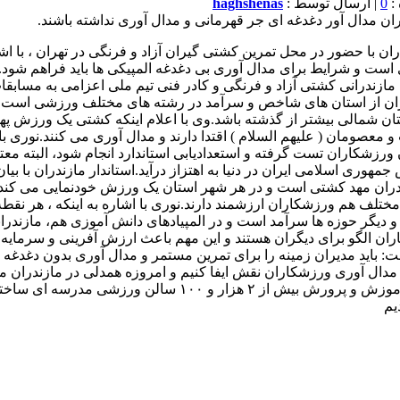
0
| ارسال توسط :
haghshenas
ان مدال آور دغدغه ای جر قهرمانی و مدال آوری نداشته باشند.
ان با حضور در محل تمرین کشتی گیران آزاد و فرنگی در تهران ، با ا
زندران از استان های شاخص و سرآمد در رشته های مختلف ورزشی است ک
تان شمالی بیشتر از گذشته باشد.وی با اعلام اینکه کشتی یک ورزش پهل
مان ( علیهم السلام ) اقتدا دارند و مدال آوری می کنند.نوری با ا
وانان ورزشکاران تست گرفته و استعدادیابی استاندارد انجام شود، البته
ری اسلامی ایران در دنیا به اهتزاز درآید.استاندار مازندران با بیان
مازندران مهد کشتی است و در هر شهر استان یک ورزش خودنمایی می کن
تلف هم ورزشکاران ارزشمند دارند.نوری با اشاره به اینکه ، هر نقطه
و دیگر حوزه ها سرآمد است و در المپیادهای دانش آموزی هم، مازندران
ران الگو برای دیگران هستند و این مهم باعث ارزش آفرینی و سرمای
باید مدیران زمینه را برای تمرین مستمر و مدال آوری بدون دغدغه ور
ر مدال آوری ورزشکاران نقش ایفا کنیم و امروزه همدلی در مازندران
استان دچار مشکل جدی می شود.وی با اعلام اینکه، در دوره وزارت
یم