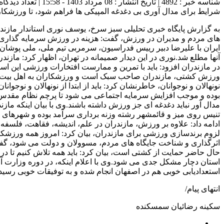
شناسه خبر : 4892 | تاریخ انتشار : 08 مرداد 1403 - 15:58 | تعداد دیدگاه :
شرایط برای مدال آوری بی دغدغه المپیکی ها فراهم شود، تا ورزشکار
به گزارش پایگاه خبری تحلیلی سبز سرخ، یوسف نوری استاندار مازندر
آنها مطلع شد.نوری در این دیدار صمیمانه در تهران، اظهار کرد: ما
در مازندران افزود: باید با تمرین و ممارست افتخارات ورزشی این اس
ورزش کشتی، مازندران صاحب سبک است و ورزشکاران به اهل بیت و معصو
نونهالان و نوجوانان، خاطرنشان کرد: باید از ابتدا از نونهالان و نوج
بوده و موجب افزایش سرمایه اجتماعی می شود تا پرچم نظام مقدس جمهو
مدال آور نباید دغدغه ای جز ورزش داشته باشند.وی با بیان اینکه 
تنیس روی میز و قائمشهر رشته وزنه برداری سرآمد بوده و شهرهای مخ
ادامه داد: علاوه بر ورزش، مازندران در علم، اندیشه، فقاهت، فلسفه 
لزوم برندسازی ورزشی برای مازندران، بیان کرد: امروز همه ورزشکا
اثرگذاری و شناخت جایگاه های مردم، مسوولان و دولت می شود، گفت: 
حال حاضر حمایت از کشتی است، بیان کرد: باید همه تلاش کنیم تا د
استعدادیابی خوبی هم در اصفهان انجام شده و به توفیقات خوبی رسید
انتهای پیام/
سکینه رضائیان سمسکنده