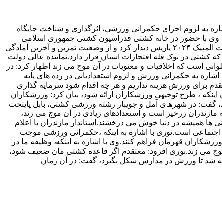
شاره به لزوم اجرای حکمرانی ورزشی، اثرگذاری و شناخت جایگاه
های مردم و مدیران در ورزش، گفت: هزینه در ورزش سرمایه گذاری است و شرایط برای مدال آوری بی دغدغه المپیکی ها باید فراهم شود. ‎وی با حضور در خانه کشتی فدراسیون کشتی جمهوری اسلامی
ایران با علیرضا دبیر رییس فدراسیون، سرمربی تیم ملی، ملی پوشان مازندرانی کشتی آزاد و فرنگی و کادر فنی تیم ملی اعزامی به مسابقات المپیک ۲۰۲۴ پاریس دیدار کرد و از وضعیت تمرین و آخرین آمادگی
ه کشتی در نوک قله افتخارات استان قرار دارد.نماینده عالی دولت
وانی است که اخلاقیات و معنویات در آن موج می زند اظهار کرد: در
شاره به حکمرانی ورزش و لزوم استعدادیابی در رده های پایه
 معتقدم برای ورزش هزینه نداریم و هر چه اقدام شود سرمایه گذاری
 اینکه ، طرح توحیهی ورزشکاران ارائه شود، بیان کرد: ورزشکاران
د، گفت: در شهرهای آمل و جویبار رشته ورزشی کشتی، بابل پایتخت
 مازندران زرخیز است و استعدادهای زیادی در آن موج می زند،
ی ها همیشه در دنیا خوش می درخشند.استاندار مازندران با اعلام
ه اجتماعی است.نوری با اشاره به اینکه ،حکمرانی ورزشی موجب
زشکاران قهرمان فراهم کنند.وی با اشاره به اینکه، وظیفه ما در
 موج می زند.نوری افزود: معتقدم اگر قاعده کشتی مان ضعیف شود،
 آموزش و پرورش بیش از ۲ هزار و ۱۰۰ سالن ورزشی مدرسه ای ساخته شد تا ورزش در مدارس شکل بگیرد، گفت: در آن زمان