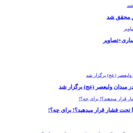
حق محقق شد
ساری+تصاویر
ر میدان ولیعصر (عج) برگزار شد
‌ تحت فشار قرار میدهید؟! برای چه؟!