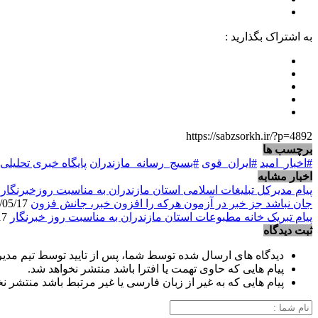
به اشتراک بگذارید :
https://sabzsorkh.ir/?p=4892
برچسب ها
#اخبار_امید
#ایران_قوی
#بسیج_رسانه_مازندران
پایگاه خبری تحلیل
اخبار مشابه
پیام مدیرکل تبلیغات اسلامی استان مازندران به مناسبت روزخبرنگار
/17
جان نباشد جز خبر در آزمون هرکه را افزون خبر، جانش فزون
1405/05/17
پیام تبریک خانه مطبوعات استان مازندران به مناسبت روز خبرنگار
1405/05/17
ثبت دیدگاه
دیدگاه های ارسال شده توسط شما، پس از تایید توسط تیم مدی
پیام هایی که حاوی تهمت یا افترا باشد منتشر نخواهد شد.
پیام هایی که به غیر از زبان فارسی یا غیر مرتبط باشد منتشر ن