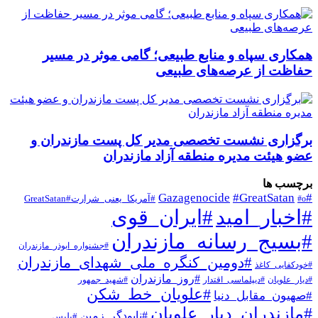
همکاری سپاه و منابع طبیعی؛ گامی موثر در مسیر
حفاظت از عرصه‌های طبیعی
برگزاری نشست تخصصی مدیر کل پست مازندران و
عضو هیئت مدیره منطقه آزاد مازندران
برچسب ها
#Gazagenocide
#GreatSatan
#o
#آمریکا_یعنی_شرارت#GreatSatan
#اخبار_امید
#ایران_قوی
#بسیج_رسانه_مازندران
#جشنواره_ابوذر_مازندران
#دومین_کنگره_ملی_شهدای_مازندران
#خودکفایی_کاغذ
#روز_مازندران
#دیار_علویان
#دیپلماسی_اقتدار
#شهید_جمهور
#علویان_خط_شکن
#صهیون_مقابل_دنیا
#مازندران_دیار_علویان
#نابودگر_زمین
#پلیس