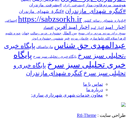
هوشمند_مردم قانون مدار
#پیشرفت_مازندران
#پیشرفت _ایران
#کنگره_شهدای_مازندران
#کنگرۀ_شهدای_مازندران
https://sabzsorkh.ir
#یادواره_شهدای_رسانه_کشور
اجتماعی
اخبار امید آفرین
اخبار_امید
اخبار امید
اقتصاد
بین الملل
جهان
بسیج_برای_مردم_مردم_برای_بسیج
جشنواره _حریم_رسالت
حوزه علمیه
خبر
الزهرا سلام الله علیها ساری
خادمان_مردم
ششمین_جشنواره_ابوذر
عبدالمهدی حق شناس
پایگاه خبری
مازنداصناف
پایگاه
،تحلیلی سبز سرخ
پایگاه خبری ، تحلیلی سبز سرخ
خبری تحلیلی سبز سرخ
پایگاه خبری و
تحلیلی سبز سرخ
کنگره شهدای مازندران
تماس با ما
درباره ما
معاون خدمات شهری شهرداری ساری:
طراحی سایت :
Rtl-Theme