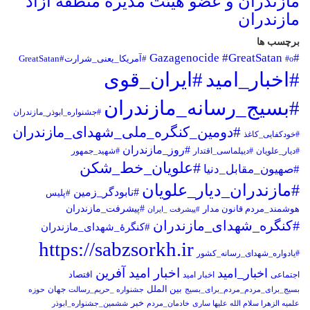
مازندران و عضو هیئت مدیره منطقه آزاد
مازندران
برچسب ها
#Gazagenocide
#GreatSatan
#o
#آمریکا_یعنی_شرارت#GreatSatan
#اخبار_امید
#ایران_قوی
#بسیج_رسانه_مازندران
#جشنواره_ابوذر_مازندران
#دومین_کنگره_ملی_شهدای_مازندران
#خودکفایی_کاغذ
#روز_مازندران
#دیار_علویان
#دیپلماسی_اقتدار
#شهید_جمهور
#علویان_خط_شکن
#صهیون_مقابل_دنیا
#مازندران_دیار_علویان
#نابودگر_زمین
#پلیس
هوشمند_مردم قانون مدار
#پیشرفت_مازندران
#پیشرفت _ایران
#کنگره_شهدای_مازندران
#کنگرۀ_شهدای_مازندران
https://sabzsorkh.ir
#یادواره_شهدای_رسانه_کشور
اخبار امید آفرین
اخبار_امید
اجتماعی
اخبار امید
اقتصاد
بین الملل
جهان
بسیج_برای_مردم_مردم_برای_بسیج
جشنواره _حریم_رسالت
حوزه
خبر
علمیه الزهرا سلام الله علیها ساری
خادمان_مردم
ششمین_جشنواره_ابوذر