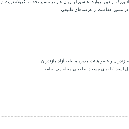
اد بزرگ اربعین؛ روایت عاشورا با زبان هنر در مسیر نجف تا کربلا/تقویت
ر در مسیر حفاظت از عرصه‌های طبیعی
دران و عضو هیئت مدیره منطقه آزاد مازندران
ل است / احیای مسجد به احیای محله می‌انجامد