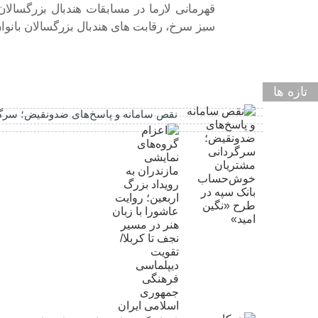
قهرمانی لارما در مسابقات هندبال بزرگسالان
سبز سرخ، رقابت های هندبال بزرگسالان بانوان استان که از روز پنجشنبه 
تازه ها
نقص سامانه و پاسخ‌های ضدونقیض؛ سرگر