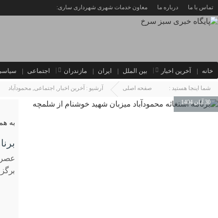
تماس با ما
درباره ما
معاون خدمات شهری شهرداری ساری:
خانه
آخرین اخبار
بین الملل
ایران
مازندران
اجتماعی
سیاسی
شما اینجا هستید :
صفحه اصلی
آرشیو :
آخرین اخبار
,
اجتماعی
,
محمودآباد
30 آبان 1404
به هم
برنا
عصر ا
برگزا