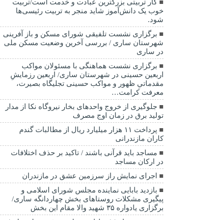
کار تربیتی بزرگترین عبادت و خدمت است/تربیت
خوب یک دانش‌آموز شاید منجر به تربیت رئیسی‌ها
شود.
برگزاری ‌نشست تلفیقی شورای مسکن و باز آفرینی
شهرستان ساری / بررسی آخرین وضعیت مسکن ملی
در ساری
برگزاری نشست هماهنگی با مسئولان مواکب
اربعین حسینی در شهرستان ساری/ اربعین رزمایشِ
مقدماتیِ ظهور و مواکب حسینی تجلیگاه بصیرت،
معرفت کرامت…
جلوگیری از خروج واحدهای بخار نیروگاه نکا از مدار
تولید برق در زمان اوج مصرف
پرداخت ۱۱ هزار میلیارد ریال از مطالبات گندم
کاران مازندرانی
مساجد باید قرآنی باشند / تاکید بر حذف اختلافات
در ارکان مساجد
اجرای نمایش راز سرزمین عشق در مازندران
بازدید بابایی نماینده مجلس شورای اسلامی و
پیگیری مشکلات روستاهای بخش چهاردانگه ساری/
برگزاری یادواره ۳۵ شهید والا مقام این بخش