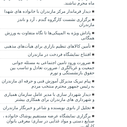
ماه محرم نباشند.
دیدار فرماندار مرکز مازندران با خانواده های شهدا
برگزاری نشست کارگروه گندم ، آرد و ناندز
مازندران
پاداش ویژه به المپیکی‌ها تا نگاه متفاوت به ورزش
همگانی
تأمین کالاهای تنظیم بازاری برای هیأت‌های مذهبی
افتتاح نمایشگاه فردخت در مازندران
ضرورت ورود تامین اجتماعی به مسئله جوانی
جمعیت و غربالگری / ضرورت تعادل و تناسب بین
حقوق بازنشستگی و تورم
پیام تبریک مدیرکل آموزش فنی و حرفه ای مازندران
به رئیس جمهور محترم منتخب مردم
دیدار شهردار ساری با مدیر عامل سازمان همیاری
و شهرداری های مازندران برای همکاری بیشتر
تجلیل از بانوی نویسنده و شاعر و خبرنگار مازندران
برگزاری نمایشگاه عرضه مستقیم پوشاک خانواده ،
صنایع دستی و مواد غذایی در ساری/ معرفی بانوان
کارآفرین