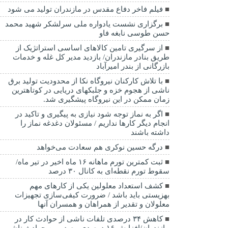
فیلم فاخر دفاع مقدس در مازندران تولید می شود
برگزاری نشست یادواره ملی سرلشکر شهید محمد
حسن طوسی نابغه فاو
از سرگیری تامین کالاهای اساسی استراتژیک از
طریق بنادر مازندران/ بازدید مدیر کل غله و خدمات
بازرگانی از بندر امیرآباد
با تلاش کارکنان نیروگاه نکا از محدودیت تولید برق
ناشی از هجوم خزه و جلبکهای دریایی در کوتاهترین
زمان ممکن در این نیروگاه پیشگیری شد.
اگر به نماز توجه شود نیازی به پیگیری و تاکید در
انجام دیگر کارها نداریم / مسئولان دغدغه نماز را
داشته باشند
درگه حسین نوکری هم سعادت می‌خواهد
ثبت کمترین تورم ماهانه ۱۶ ماه اخیر در تیر ماه/
سقوط تورم نقطه‌ای به کانال ۳۰ درصد
کشف استعداد معلولین یکی از کارهای مهم
بهزیستی باید باشد / ضرورت کیفی‌سازی تجهیزات
معلولان و تقدیر از همراهان و همسران آنها
کاهش ۳۴ درصدی تلفات ناشی از حوادث كار در
مازندران/افزایش ۱۶ درصدی مصدومین حوادث ناشی