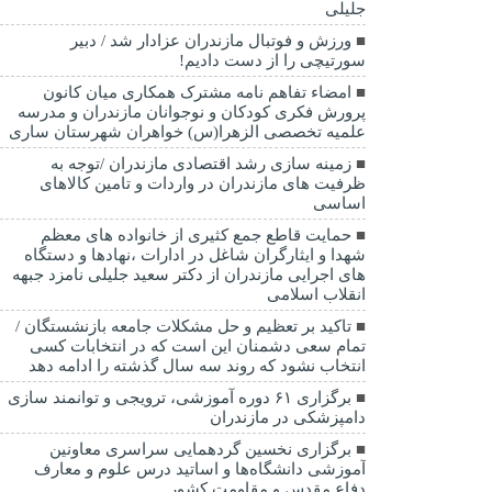
جلیلی
ورزش و فوتبال مازندران عزادار شد / دبیر
سورتیچی را از دست دادیم!
امضاء تفاهم نامه مشترک همکاری میان کانون
پرورش فکری کودکان و نوجوانان مازندران و مدرسه
علمیه تخصصی الزهرا(س) خواهران شهرستان ساری
زمینه سازی رشد اقتصادی مازندران /توجه به
ظرفیت های مازندران در واردات و تامین کالاهای
اساسی
حمایت قاطع جمع کثیری از خانواده های معظم
شهدا و ایثارگران شاغل در ادارات ،نهادها و دستگاه
های اجرایی مازندران از دکتر سعید جلیلی نامزد جبهه
انقلاب اسلامی
تاکید بر تعظیم و حل مشکلات جامعه بازنشستگان /
تمام سعی دشمنان این است که در انتخابات کسی
انتخاب نشود که روند سه سال گذشته را ادامه دهد
برگزاری ۶۱ دوره آموزشی، ترویجی و توانمند سازی
دامپزشکی در مازندران
برگزاری نخسین گردهمایی سراسری معاونین
آموزشی دانشگاه‌ها و اساتید درس علوم و معارف
دفاع مقدس و مقاومت کشور