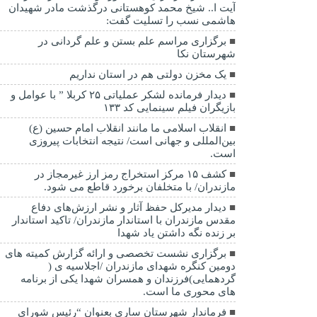
آیت ا.. شیخ محمد کوهستانی درگذشت مادر شهیدان
هاشمی نسب را تسلیت گفت:
برگزاری مراسم علم بستن و علم گردانی در
شهرستان نکا
یک مخزن دولتی هم در استان نداریم
دیدار فرمانده لشکر عملیاتی ۲۵ کربلا ” با عوامل و
بازیگران فیلم سینمایی کد ۱۳۳
انقلاب اسلامی ما مانند انقلاب امام حسین (ع)
بین‌المللی و جهانی است/ نتیجه انتخابات پیروزی
است.
کشف ۱۵ مرکز استخراج رمز ارز غیرمجاز در
مازندران/ با متخلفان برخورد قاطع می شود.
دیدار مدیرکل حفظ آثار و نشر ارزش‌های دفاع
مقدس مازندران با استاندار مازندران/ تاکید استاندار
بر زنده نگه داشتن یاد شهدا
برگزاری نشست تخصصی و ارائه گزارش کمیته های
دومین کنگره شهدای مازندران /اجلاسیه ی (
گردهمایی)فرزندان و همسران شهدا یکی از برنامه
های محوری ما است.
فرماندار شهرستان ساری بعنوان “رئیس شورای