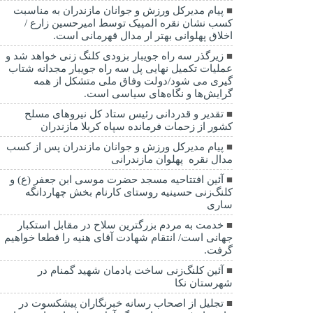
پیام مدیرکل ورزش و جوانان مازندران به مناسبت
کسب نشان نقره المپیک توسط امیرحسین زارع /
اخلاق پهلوانی بهتر ار مدال قهرمانی است.
زیرگذر سه راه جویبار بزودی کلنگ زنی خواهد شد و
عملیات تکمیل نهایی پل سه راه جویبار مجدانه شتاب
گیری می شود/دولت وفاق ملی متشکل از همه
گرایش‌ها و نگاه‌های سیاسی است.
تقدیر و قدردانی رئیس ستاد کل نیرو‌های مسلح
کشور از زحمات فرمانده سپاه کربلا مازندران
پیام مدیرکل ورزش و جوانان مازندران پس از کسب
مدال نقره پهلوان مازندرانی
آئین افتتاحیه مسجد حضرت موسی ابن جعفر (ع) و
کلنگ‌زنی حسینیه روستای کارنام بخش چهاردانگه
ساری
خدمت به مردم بزرگترین سلاح در مقابل استکبار
جهانی است/ انتقام شهادت آقای هنیه را قطعا خواهیم
گرفت.
آئین کلنگ‌زنی ساخت یادمان شهید گمنام در
شهرستان نکا
تجلیل از اصحاب رسانه خبرنگاران پیشکسوت در