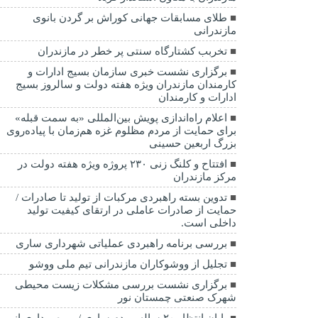
طلای مسابقات جهانی کوراش بر گردن بانوی
مازندرانی
تخربب کشتارگاه سنتی پر خطر در مازندران
برگزاری نشست خبری سازمان بسیج ادارات و
کارمندان مازندران ویژه هفته دولت و سالروز بسیج
ادارات و کارمندان
اعلام راه‌اندازی پویش بین‌المللی «به سمت قبله»
برای حمایت از مردم مظلوم غزه هم‌زمان با پیاده‌روی
بزرگ اربعین حسینی
افتتاح و کلنگ زنی ۲۳۰ پروژه ویژه هفته دولت در
مرکز مازندران
تدوین بسته راهبردی مرکبات از تولید تا صادرات /
حمایت از صادرات عاملی در ارتقای کیفیت تولید
داخلی است.
بررسی برنامه راهبردی عملیاتی شهرداری ساری
تجلیل از ووشوکاران مازندرانی تیم ملی ووشو
برگزاری نشست بررسی مشکلات زیست محیطی
شهرک صنعتی چمستان نور
پایان انتظار ۲۰ ساله مردم ساری / بهره برداری از