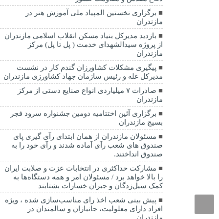
برگزاری نخستین المپیاد ملی آموزش هنر در
مازندران
بازدید مدیرکل بنیاد مسکن انقلاب اسلامی مازندران
از پروژه سیدالشهدای خدمت ( پل تا پل) مرکز
مازندران
پیگیری مشکلات کشاورزان گندم کار در نشست
مدیرکل غله و رئیس سازمان جهاد کشاورزی مازندران
صادرات ۷ میلیاردی انواع صنایع دستی از مرکز
مازندران
برگزاری آئین اختتامیه دومین جشنواره سرود فجر
بسیج مازندران
مسئولان مازندران از همان ابتدای رآی گیری پای
صندوق های شعب رآی آماده شدند و رآی خود را به
صندوق انداختند.
مشارکت حداکثری در انتخابات عزت و صلابت ایران
را بالا خواهد برد / مسئولان امر و همه دستگاه‌ها به
کمک سیل‌زدگان و جبران خسارات بشتابند
پیش بینی شعب اخذ رای مناسب‌سازی شده ، ویژه
افراد دارای معلولیت، جانبازان و سالمندان در
مازندران