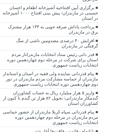
برگزاری آیین افتتاحیه آشپزخانه اطعام و احسان
حسینی در مازندران/ پیش بینی افتتاح ۱۰۰۰ آشپزخانه
در استان
پرداخت پاداش صرفه جویی به ۱۳۴ هزار مشترک
برق در مازندران
افزایش ۴۰ درصدی مصدومین ناشی از سگ
گرفتگی در مازندران
قدر دانی رئیس ستاد انتخابات مازندراناز مردم
استان برای شرکت در مرحله دوم چهاردهمین دوره
انتخابات ریاست جمهوری
پیام قدردانی نماینده ولی فقیه در استان و استاندار
مازندران از حماسه مشارکت مردم مازندران در دور
دوم چهاردهمین دوره انتخابات ریاست جمهوری
واریز ۵ هزار میلیارد ریال به حساب کشاورزان
گندمکار مازندرانی/ تحویل ۸۲ هزار تن گندم تا کنون از
کشاورزان استان
پیام قدردانی سپاه کربلا مازندران از حضور حماسی
مردم مازندران در مرحله دوم چهاردهمین دوره
انتخابات ریاست جمهوری
با اتمام رقابت، رفاقت‌ها آغاز شد