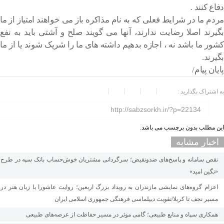
دفاع کنند .
مردم ما در شرایط فعلی که به نام مذاکره باز می خواهند امتیاز از ما
بگیرند اصلا رضایت ندارند، آنها می گویند صلح و آشتی باید به نفع
کشور ما باشد نه ، اجازه بدهیم داشته های ما را شریک شوند یا از ما
بگیرند.
پایان پیام/
به اشتراک بگذارید :
http://sabzsorkh.ir/?p=22134
این مطلب بدون برچسب می باشد.
اخبار مشابه
نقص سامانه و پاسخ‌های ضدونقیض؛ سرگردانی مشتریان خوش‌حساب بانک سپه در طرح
«نگین امید»
اعزام گروه‌های نمایشی مازندران به رویداد بزرگ اربعین؛ روایت عاشورا با زبان هنر در
مسیر نجف تا کربلا/تقویت دیپلماسی فرهنگی جمهوری اسلامی ایران
همکاری سپاه و منابع طبیعی؛ گامی موثر در مسیر حفاظت از عرصه‌های طبیعی