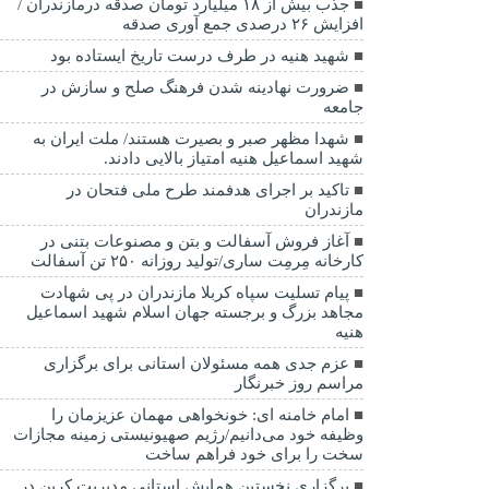
جذب بیش از ۱۸ میلیارد تومان صدقه درمازندران /
افزایش ۲۶ درصدی جمع آوری صدقه
شهید هنیه در طرف درست تاریخ ایستاده بود
ضرورت نهادینه شدن فرهنگ صلح و سازش در
جامعه
شهدا مظهر صبر و بصیرت هستند/ ملت ایران به
شهید اسماعیل هنیه امتیاز بالایی دادند.
تاکید بر اجرای هدفمند طرح ملی فتحان در
مازندران
آغاز فروش آسفالت و بتن و مصنوعات بتنی در
کارخانه مِرمِت ساری/تولید روزانه ۲۵۰ تن آسفالت
پیام تسلیت سپاه کربلا مازندران در پی شهادت
مجاهد بزرگ و برجسته جهان اسلام شهید اسماعیل
هنیه
عزم جدی همه مسئولان استانی برای برگزاری
مراسم روز خبرنگار
امام خامنه ای: خونخواهی مهمان عزیزمان را
وظیفه خود می‌دانیم/رژیم صهیونیستی زمینه مجازات
سخت را برای خود فراهم ساخت
برگزاری نخستین همایش استانی مدیریت کربن در