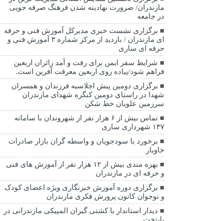
مازندران/ ضرورت نهادینه شدن فرهنگ صرفه جویی
در جامعه
برگزاری نشست خبری مدیرکل آموزش فنی و حرفه
ای مازندران / بازدید از مرکز شماره ۳ آموزش فنی و
حرفه ای ساری
شرایط سفر ایمن برای رفت و آمد زائران اربعین
فراهم شود/پیاده روی اربعین معرفت آفرین است.
برگزاری دومین پیش اجلاسیه فرزندان و همسران
شهدا در راستای دومین کنگره شهدای مازندران
سرزمین علویان خط شکن
تماس بیش از ۶ هزار نفر از شهروندان با سامانه
۱۳۷ شهرداری ساری
برخورد با سودجویان و واسطه گران بازار صادرات
خاویار
بهره مندی بیش از ۱۲ هزار نفر از آموزش های فنی
و حرفه ای در مازندران
برگزاری دوره آموزش خبرنگاری ویژه اعضای کودک
و نوجوان کانون پرورش فکری مازندران
دیدار استاندار با کشتی گیران المپیکی مازندرانی در
پایتخت