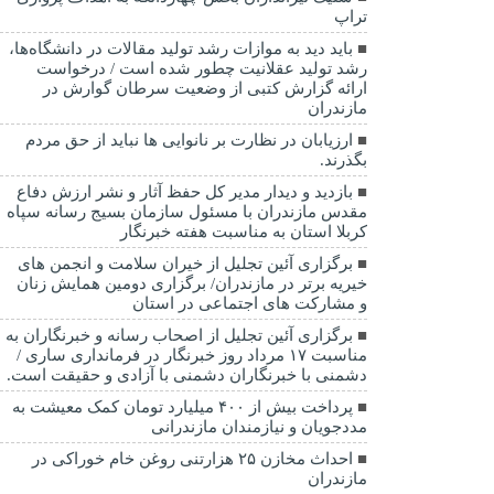
تراپ
باید دید به موازات رشد تولید مقالات در دانشگاه‌ها،
رشد تولید عقلانیت چطور شده است / درخواست
ارائه گزارش کتبی از وضعیت سرطان گوارش در
مازندران
ارزیابان در نظارت بر نانوایی ها نباید از حق مردم
بگذرند.
بازدید و دیدار مدیر کل حفظ آثار و نشر ارزش دفاع
مقدس مازندران با مسئول سازمان بسیج رسانه سپاه
کربلا استان به مناسبت هفته خبرنگار
برگزاری آئین تجلیل از خیران سلامت و انجمن های
خیریه برتر در مازندران/ برگزاری دومین همایش زنان
و مشارکت های اجتماعی در استان
برگزاری آئین تجلیل از اصحاب رسانه و خبرنگاران به
مناسبت ۱۷ مرداد روز خبرنگار در فرمانداری ساری /
دشمنی با خبرنگاران دشمنی با آزادی و حقیقت است.
پرداخت بیش از ۴۰۰ میلیارد تومان کمک معیشت به
مددجویان و نیازمندان مازندرانی
احداث مخازن ۲۵ هزارتنی روغن خام خوراکی در
مازندران