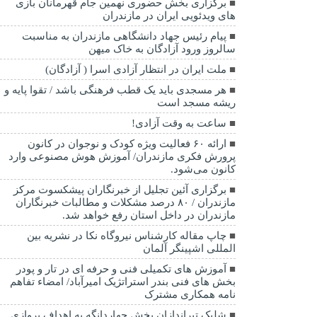
برگزاری بخش حضوری نهمین جام قهرمانان بازی
های ویدئویی ایران در مازندران
پیام رئیس جهاد دانشگاهی مازندران به مناسبت
سالروز ورود آزادگان به خاک میهن
ملت ایران در انتظار آزادی اسرا ( آزادگان)
هر مسجدی باید یک قطب فرهنگی باشد / تقوا پایه و
ریشه مسجد است
ساعت به وقت آزادی!
ارائه ۶۰ فعالیت ویژه کودک و نوجوان در کانون
پرورش فکری مازندران/ آموزش هوش مصنوعی وارد
کانون می‌شود.
برگزاری آئین تجلیل از خبرنگاران پیشکسوت مرکز
مازندران / ۸۰ درصد مشکلات و مطالبات خبرنگاران
مازندران در داخل استان رفع خواهد شد.
چاپ مقاله کارشناس نيروگاه نكا در نشریه بین
المللی اشپینگر آلمان
آموزش های تکمیلی فنی و حرفه ای در تار و پودر
بخش های فنی بندر استراتژیک امیرآباد/ امضاء تفاهم
نامه همکاری مشترک
شلیک تیراندازان بخش چهاردانگه به اهداف پروازی