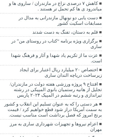
کاهش ۷ درصدی نزاع در مازندران / ساروی ها و
میاندرود ی ها کم تحمل تر هستند‌ .
دست یابی دو نونهال مازندرانی به مدال در
مسابقات اسکیت کشور
قلم به دستان، تفنگ به دست شدند
برگزاری ویژه برنامه “کتاب در روستای من” در
ساری
عزت ما از تکریم یاد شهدا و آثار و فرهنگ شهدا
است.
اختصاص ۲۰ میلیارد ریال اعتبار برای ایجاد
زیرساخت دریاچه الندان ساری
افتتاح ۹ پروژه ورزشی هفته دولت در مازندران/
تجلیل از هانیه رستمیان بانوی المپیکی در رشته
تیراندازی و رتبه ششم در المپیک ۲۰۲۴ پاربس
هر دستی را که به عنوان تسلیم این انقلاب و کشور
به سمت آمريکا دراز شود قطع خواهیم کرد / قیمت
برنج امروز که فصل برداشت است مناسب نیست.
اعزام نیروها و تجهیزات شهرداری ساری به مرز
مهران