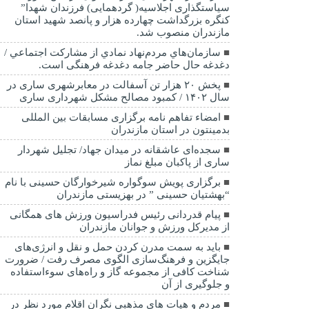
سیاستگذاری اجلاسیه( گردهمایی) فرزندان شهدا”
کنگره بزرگداشت چهارده هزار و پانصد شهید استان
مازندران منصوب شد.
سازمان‌هاي مردم‌نهاد نمادي از مشاركت اجتماعي /
دغدغه حال حاضر جامه دغدغه فرهنگی است.
پخش ۲۰ هزار تن آسفالت در معابرشهری ساری در
سال ۱۴۰۲ / کمبود مصالح مشکل شهرداری ساری
امضاء تفاهم نامه برگزاری مسابقات بین المللی
بدمینتون در استان مازندران
سجده‌ای عاشقانه در میدان جهاد/ تجلیل شهردار
ساری از پاکبان مبلغ نماز
برگزاری پویش سوگواره شیرخوارگان حسینی با نام
“بهشتیان حسینی ” در بهزیستی مازندران
پیام قدردانی رئیس فدراسیون ورزش های همگانی
از مدیرکل ورزش و جوانان مازندران
باید به سمت مدرن کردن حمل و نقل و انرژی‌های
جایگزین و فرهنگ‌سازی الگوی مصرف رفت / ضرورت
شناخت کافی از مجموعه گاز و راه‌های سوءاستفاده
و جلوگیری از آن
مردم و هیات های مذهبی نگران اقلام مورد نظر در