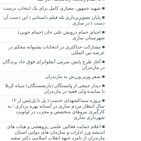
شهید جمهور، معیاری کامل برای یک انتخاب درست
پایان تصویربرداری تله فیلم داستانی ( این دست آن
دست ) در ساری
احیای حمام درویش علی خان (حمام خویی)
شهرستان ساری
مشارکت حداکثری در انتخابات پشتوانه محکم در
عرصه بین المللی
آغاز طرح پایش سرمی آنفلوانزای فوق حاد پرندگان
در مازندران
سفر وزیر ورزش به مازندران
دیدار جمعی از وابستگان (بازنشستگان) سپاه کربلا
با نماینده ولی فقیه در مازندران
پروژه سیدالشهدای خدمت ( پل تا پل)پس از ۱۲
سال انتظار مردم ساری در آستانه بهره برداری / به
کارگیری نیروهای متخصص و مجرب در اولویت
شهرداری ساری
اعلام حمایت فعالین علمی_پژوهشی و هیات های
اندیشه ورز ادارات و سازمان های دولتی استان
مازندران از نامزد جبهه انقلاب اسلامی دکتر سعید