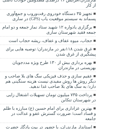
از کار
تجهیز ۳۵ دستگاه خودروی رفت‌وروب و جمع‌آوری
پسماند به سیستم موقعیت یاب (GPS) در ساری
برگزاری یادواره ۱۲ شهید ستاد نماز جمعه و دو امام
جمعه فقید شهرستان ساری
حجاب، میوه عفاف و عفاف، ریشه حجاب است
غرق شدن ۱۱۸نفر در مازندران/ توصيه هايی برای
پيشگيری از غرق شدن
بهره برداری بیش از ۱۳۰ طرح ویژه مددجویان
بهزیستی در مازندران
عقیم سازی و حذف فیزیکی سگ های بلا صاحب و
دیگر روش ها روش مفیدی نیست هزینه سنگینی هم
دارد/ به سگ های بلا صاحب غذا ندهید.
پرداخت ۷۳۵ میلیون تومان تسهیلات اشتغال زایی
در شهرستان تنکابن
بهترین عزاداری برای امام حسین (ع) مبارزه با ظلم
و فساد است/ ضرورت گسترش عفو و عدالت در
جامعه
استاندار مازندران، با حضور در بیت یادگار حضرت