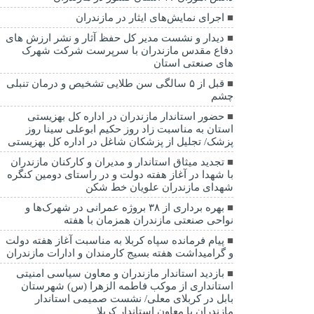
اجرای نمایش‌های ایثار در مازندران
دیدار و نشست مدیر کل حفظ آثار و نشر ارزش های
دفاع مقدس مازندران با سرپرست شرکت شهرک
های صنعتی استان
قبل از ۵ سالگی سن طلایی تشخیص و درمان تنبلی
چشم
حضور استاندار مازندران در اداره کل بهزیستی
استان به مناسبت زاد روز حکیم ابوعلی سینا روز
پزشک/ تجلیل از پزشکان شاغل در اداره کل بهزیستی
تجدید میثاق استاندار و مدیران و کارکنان مازندران
با شهدا در آغاز هفته دولت و در راستای دومین کنگره
شهدای مازندران علویان خط شکن
بهره برداری از ۳۸ بروژه عمرانی در شهرک‌ها و
نواحی صنعتی مازندران همزمان با هفته
پیام فرمانده سپاه کربلا به مناسبت آغاز هفته دولت
و گرامیداشت هفته بسیج کارمندان و ادارات مازندران
بازدید استاندار مازندران و معاون سیاسی امنیتی
استانداری از موکب فاطمه الزهرا (س) شهرستان
بابل در کربلای معلی/ نشست صمیمی استاندار
مازندران با معاون استاندار کربلا