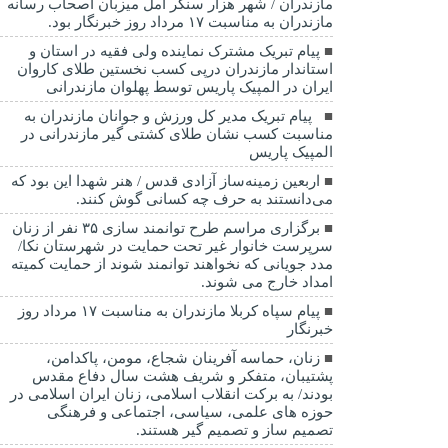
مازندران / شهر هزار سنگر آمل میزبان اصحاب رسانه
مازندران به مناسبت ۱۷ مرداد روز خبرنگار بود.
پیام تبریک مشترک نماینده ولی فقیه در استان و
استاندار مازندران درپی کسب نخستین طلای کاروان
ایران در المپیک پاریس توسط پهلوان مازندرانی
‍ ‍ پیام تبریک مدیر کل ورزش و جوانان مازندران به
مناسبت کسب نشان طلای کشتی گیر مازندرانی در
المپیک پاریس
اربعین زمینه‌ساز آزادی قدس / هنر شهدا این بود که
می‌دانستند به حرف چه کسانی گوش کنند.
برگزاری مراسم طرح توانمند سازی ۳۵ نفر از زنان
سرپرست خانوار غیر تحت حمایت در شهرستان نکا/
مدد جویانی که نخواهند توانمند شوند از حمایت کمیته
امداد خارج می شوند.
پیام سپاه کربلا مازندران به مناسبت ۱۷ مرداد روز
خبرنگار
زنان، حماسه آفرینان شجاع، مومن، پاکدامن،
پشتیبان، متفکر و شریف هشت سال دفاع مقدس
بودند/ به برکت انقلاب اسلامی، زنان ایران اسلامی در
حوزه های علمی، سیاسی، اجتماعی و فرهنگی
تصمیم ساز و تصمیم گیر هستند.