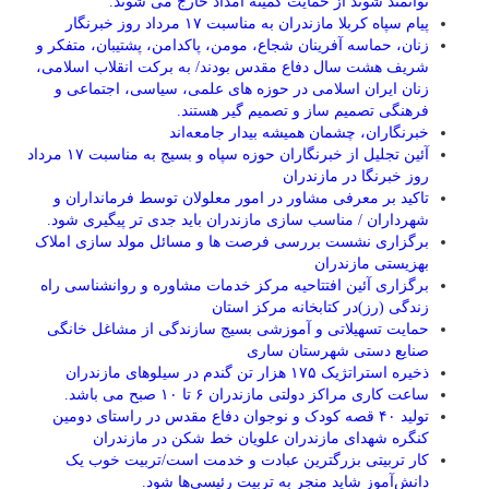
توانمند شوند از حمایت کمیته امداد خارج می شوند.
پیام سپاه کربلا مازندران به مناسبت ۱۷ مرداد روز خبرنگار
زنان، حماسه آفرینان شجاع، مومن، پاکدامن، پشتیبان، متفکر و
شریف هشت سال دفاع مقدس بودند/ به برکت انقلاب اسلامی،
زنان ایران اسلامی در حوزه های علمی، سیاسی، اجتماعی و
فرهنگی تصمیم ساز و تصمیم گیر هستند.
خبرنگاران، چشمان همیشه بیدار جامعه‌اند
آئین تجلیل از خبرنگاران حوزه سپاه و بسیج به مناسبت ۱۷ مرداد
روز خبرنگا در مازندران
تاکید بر معرفی مشاور در امور معلولان توسط فرمانداران و
شهرداران / مناسب سازی مازندران باید جدی تر پیگیری شود.
برگزاری نشست بررسی فرصت ها و مسائل مولد سازی املاک
بهزیستی مازندران
برگزاری آئین افتتاحیه مرکز خدمات مشاوره و روانشناسی راه
زندگی (رز)در کتابخانه مرکز استان
حمایت تسهیلاتی و آموزشی بسیج سازندگی از مشاغل خانگی
صنایع دستی شهرستان ساری
ذخیره استراتژیک ۱۷۵ هزار تن گندم در سیلوهای مازندران
ساعت کاری مراکز دولتی مازندران ۶ تا ۱۰ صبح می باشد.
تولید ۴۰ قصه کودک و نوجوان دفاع مقدس در راستای دومین
کنگره شهدای مازندران علویان خط شکن در مازندران
کار تربیتی بزرگترین عبادت و خدمت است/تربیت خوب یک
دانش‌آموز شاید منجر به تربیت رئیسی‌ها شود.