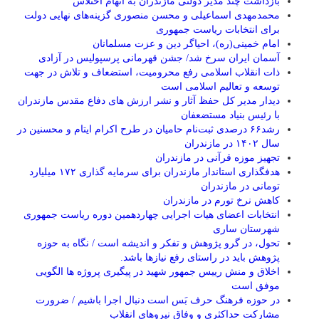
بازداشت چند مدیر دولتی مازندران به اتهام اختلاس
محمدمهدی اسماعیلی و محسن منصوری گزینه‌های نهایی دولت
برای انتخابات ریاست جمهوری
امام خمینی(ره)، احیاگر دین و عزت مسلمانان
آسمان ایران سرخ شد/ جشن قهرمانی پرسپولیس در آزادی
ذات انقلاب اسلامی رفع محرومیت، استضعاف و تلاش در جهت
توسعه و تعالیم اسلامی است
دیدار مدیر کل حفظ آثار و نشر ارزش های دفاع مقدس مازندران
با رئیس بنیاد مستضعفان
رشد۶۶ درصدی ثبت‌نام حامیان در طرح اکرام ایتام و محسنین در
سال ۱۴۰۲ در مازندران
تجهیز موزه قرآنی در مازندران
هدفگذاری استاندار مازندران برای سرمایه گذاری ۱۷۲ میلیارد
تومانی در مازندران
کاهش نرخ تورم در مازندران
انتخابات اعضای هیات اجرایی چهاردهمین دوره ریاست جمهوری
شهرستان ساری
تحول، در گرو پژوهش و تفکر و اندیشه است / نگاه به حوزه
پژوهش باید در راستای رفع نیازها باشد.
اخلاق و‌ منش رییس جمهور شهید در پیگیری پروژه ها الگویی
موفق است
در حوزه فرهنگ حرف بَس است دنبال اجرا باشیم / ضرورت
مشارکت حداکثری و وفاق نیروهای انقلاب