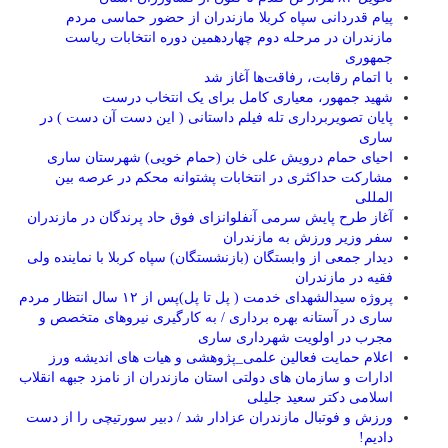
پیام قدردانی سپاه کربلا مازندران از حضور حماسی مردم
مازندران در مرحله دوم چهاردهمین دوره انتخابات ریاست
جمهوری
با اتمام رقابت، رفاقت‌ها آغاز شد
شهید جمهور، معیاری کامل برای یک انتخاب درست
پایان تصویربرداری تله فیلم داستانی ( این دست آن دست ) در
ساری
احیای حمام درویش علی خان (حمام خویی) شهرستان ساری
مشارکت حداکثری در انتخابات پشتوانه محکم در عرصه بین
المللی
آغاز طرح پایش سرمی آنفلوانزای فوق حاد پرندگان در مازندران
سفر وزیر ورزش به مازندران
دیدار جمعی از وابستگان (بازنشستگان) سپاه کربلا با نماینده ولی
فقیه در مازندران
پروژه سیدالشهدای خدمت ( پل تا پل)پس از ۱۲ سال انتظار مردم
ساری در آستانه بهره برداری / به کارگیری نیروهای متخصص و
مجرب در اولویت شهرداری ساری
اعلام حمایت فعالین علمی_پژوهشی و هیات های اندیشه ورز
ادارات و سازمان های دولتی استان مازندران از نامزد جبهه انقلاب
اسلامی دکتر سعید جلیلی
ورزش و فوتبال مازندران عزادار شد / دبیر سورتیچی را از دست
دادیم!