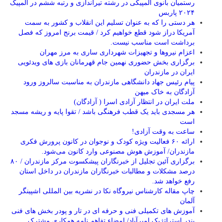
رستمیان بانوی المپیکی در رشته تیراندازی و رتبه ششم در المپیک
۲۰۲۴ پاربس
هر دستی را که به عنوان تسلیم این انقلاب و کشور به سمت
آمريکا دراز شود قطع خواهیم کرد / قیمت برنج امروز که فصل
برداشت است مناسب نیست.
اعزام نیروها و تجهیزات شهرداری ساری به مرز مهران
برگزاری بخش حضوری نهمین جام قهرمانان بازی های ویدئویی
ایران در مازندران
پیام رئیس جهاد دانشگاهی مازندران به مناسبت سالروز ورود
آزادگان به خاک میهن
ملت ایران در انتظار آزادی اسرا ( آزادگان)
هر مسجدی باید یک قطب فرهنگی باشد / تقوا پایه و ریشه مسجد
است
ساعت به وقت آزادی!
ارائه ۶۰ فعالیت ویژه کودک و نوجوان در کانون پرورش فکری
مازندران/ آموزش هوش مصنوعی وارد کانون می‌شود.
برگزاری آئین تجلیل از خبرنگاران پیشکسوت مرکز مازندران / ۸۰
درصد مشکلات و مطالبات خبرنگاران مازندران در داخل استان
رفع خواهد شد.
چاپ مقاله کارشناس نيروگاه نكا در نشریه بین المللی اشپینگر
آلمان
آموزش های تکمیلی فنی و حرفه ای در تار و پودر بخش های فنی
بندر استراتژیک امیرآباد/ امضاء تفاهم نامه همکاری مشترک