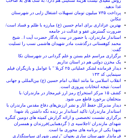
روش مفیدی نیست هزینه سنگینی هم دارد/ به سگ های بلا صاحب
غذا ندهید.
پرداخت ۷۳۵ میلیون تومان تسهیلات اشتغال زایی در شهرستان
تنکابن
بهترین عزاداری برای امام حسین (ع) مبارزه با ظلم و فساد است/
ضرورت گسترش عفو و عدالت در جامعه
استاندار مازندران، با حضور در بیت یادگار حضرت آیت ا.. شیخ
محمد کوهستانی درگذشت مادر شهیدان هاشمی نسب را تسلیت
گفت:
برگزاری مراسم علم بستن و علم گردانی در شهرستان نکا
یک مخزن دولتی هم در استان نداریم
دیدار فرمانده لشکر عملیاتی ۲۵ کربلا ” با عوامل و بازیگران فیلم
سینمایی کد ۱۳۳
انقلاب اسلامی ما مانند انقلاب امام حسین (ع) بین‌المللی و جهانی
است/ نتیجه انتخابات پیروزی است.
کشف ۱۵ مرکز استخراج رمز ارز غیرمجاز در مازندران/ با
متخلفان برخورد قاطع می شود.
دیدار مدیرکل حفظ آثار و نشر ارزش‌های دفاع مقدس مازندران با
استاندار مازندران/ تاکید استاندار بر زنده نگه داشتن یاد شهدا
برگزاری نشست تخصصی و ارائه گزارش کمیته های دومین کنگره
شهدای مازندران /اجلاسیه ی ( گردهمایی)فرزندان و همسران
شهدا یکی از برنامه های محوری ما است.
فرماندار شهرستان ساری بعنوان “رئیس شورای سیاستگذاری