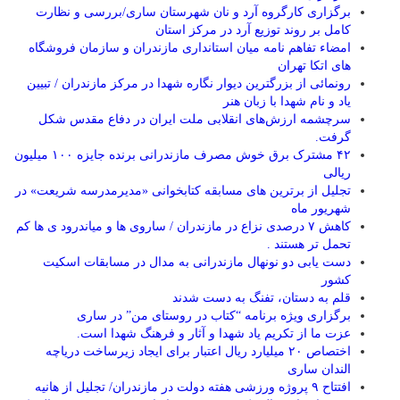
برگزاری کارگروه آرد و نان شهرستان ساری/بررسی و نظارت
کامل بر روند توزیع آرد در مرکز استان
امضاء تفاهم نامه میان استانداری مازندران و سازمان فروشگاه
های اتکا تهران
رونمائی از بزرگترین دیوار نگاره شهدا در مرکز مازندران / تبیین
یاد و نام شهدا با زبان هنر
سرچشمه ارزش‌های انقلابی ملت ایران در دفاع مقدس شکل
گرفت.
۴۲ مشترک برق خوش مصرف مازندرانی برنده جایزه ۱۰۰ میلیون
ریالی
تجلیل از برترین های مسابقه کتابخوانی «مدیرمدرسه شریعت» در
شهریور ماه
کاهش ۷ درصدی نزاع در مازندران / ساروی ها و میاندرود ی ها کم
تحمل تر هستند‌ .
دست یابی دو نونهال مازندرانی به مدال در مسابقات اسکیت
کشور
قلم به دستان، تفنگ به دست شدند
برگزاری ویژه برنامه “کتاب در روستای من” در ساری
عزت ما از تکریم یاد شهدا و آثار و فرهنگ شهدا است.
اختصاص ۲۰ میلیارد ریال اعتبار برای ایجاد زیرساخت دریاچه
الندان ساری
افتتاح ۹ پروژه ورزشی هفته دولت در مازندران/ تجلیل از هانیه