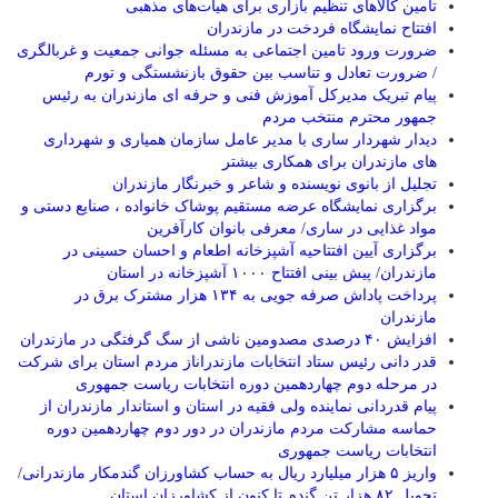
تأمین کالاهای تنظیم بازاری برای هیأت‌های مذهبی
افتتاح نمایشگاه فردخت در مازندران
ضرورت ورود تامین اجتماعی به مسئله جوانی جمعیت و غربالگری
/ ضرورت تعادل و تناسب بین حقوق بازنشستگی و تورم
پیام تبریک مدیرکل آموزش فنی و حرفه ای مازندران به رئیس
جمهور محترم منتخب مردم
دیدار شهردار ساری با مدیر عامل سازمان همیاری و شهرداری
های مازندران برای همکاری بیشتر
تجلیل از بانوی نویسنده و شاعر و خبرنگار مازندران
برگزاری نمایشگاه عرضه مستقیم پوشاک خانواده ، صنایع دستی و
مواد غذایی در ساری/ معرفی بانوان کارآفرین
برگزاری آیین افتتاحیه آشپزخانه اطعام و احسان حسینی در
مازندران/ پیش بینی افتتاح ۱۰۰۰ آشپزخانه در استان
پرداخت پاداش صرفه جویی به ۱۳۴ هزار مشترک برق در
مازندران
افزایش ۴۰ درصدی مصدومین ناشی از سگ گرفتگی در مازندران
قدر دانی رئیس ستاد انتخابات مازندراناز مردم استان برای شرکت
در مرحله دوم چهاردهمین دوره انتخابات ریاست جمهوری
پیام قدردانی نماینده ولی فقیه در استان و استاندار مازندران از
حماسه مشارکت مردم مازندران در دور دوم چهاردهمین دوره
انتخابات ریاست جمهوری
واریز ۵ هزار میلیارد ریال به حساب کشاورزان گندمکار مازندرانی/
تحویل ۸۲ هزار تن گندم تا کنون از کشاورزان استان