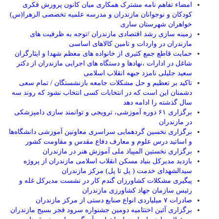
امضاء تفاهم نامه مشترک همکاری میان کانون پرورش فکری
کودکان و نوجوانان مازندران و مدرسه علمیه تخصصی الزهرا(س)
خواهران شهرستان ساری
زمینه سازی رشد اقتصادی مازندران /توجه به ظرفیت های
مازندران در واردات و تامین کالاهای اساسی
حمایت قاطع جمع کثیری از خانواده های معظم شهدا و ایثارگران
شاغل در ادارات ،نهادها و دستگاه های اجرایی مازندران از دکتر
سعید جلیلی نامزد جبهه انقلاب اسلامی
تاکید بر تعظیم و حل مشکلات جامعه بازنشستگان / تمام سعی
دشمنان این است که در انتخابات کسی انتخاب نشود که روند سه
سال گذشته را ادامه دهد
برگزاری ۶۱ دوره آموزشی، ترویجی و توانمند سازی دامپزشکی
در مازندران
برگزاری نخسین گردهمایی سراسری معاونین آموزشی دانشگاه‌ها
و اساتید درس علوم و معارف دفاع مقدس و مقاومت کشور
برگزاری نخستین المپیاد ملی آموزش هنر در مازندران
بازدید مدیرکل بنیاد مسکن انقلاب اسلامی مازندران از پروژه
سیدالشهدای خدمت ( پل تا پل) مرکز مازندران
پیگیری مشکلات کشاورزان گندم کار در نشست مدیرکل غله و
رئیس سازمان جهاد کشاورزی مازندران
صادرات ۷ میلیاردی انواع صنایع دستی از مرکز مازندران
برگزاری آئین اختتامیه دومین جشنواره سرود فجر بسیج مازندران