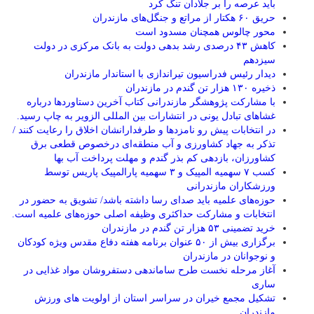
باید عرصه را بر جلادان تنگ کرد
حریق ۶۰ هکتار از مراتع و جنگل‌های مازندران
محور چالوس همچنان مسدود است
کاهش ۴۳ درصدی رشد بدهی دولت به بانک مرکزی در دولت
سیزدهم
دیدار رئیس فدراسیون تیراندازی با استاندار مازندران
ذخیره ۱۳۰ هزار تن گندم در مازندران
با مشارکت پژوهشگر مازندرانی كتاب آخرین دستاوردها درباره
غشاهای تبادل یونی در انتشارات بین المللی الزویر به چاپ رسید.
در انتخابات پیش رو نامزدها و طرفدارانشان اخلاق را رعایت کنند /
تذکر به جهاد کشاورزی و آب منطقه‌ای درخصوص قطعی برق
کشاورزان، بازدهی کم بذر گندم و مهلت پرداخت آب بها
کسب ۷ سهمیه المپیک و ۳ سهمیه پارالمپیک پاریس توسط
ورزشکاران مازندرانی
حوزه‌های علمیه باید صدای رسا داشته باشد/ تشویق به حضور در
انتخابات و مشارکت حداکثری وظیفه اصلی حوزه‌های علمیه است.
خرید تضمینی ۵۳ هزار تن گندم در مازندران
برگزاری بیش از ۵۰ عنوان برنامه هفته دفاع مقدس ویژه کودکان
و نوجوانان در مازندران
آغاز مرحله نخست طرح ساماندهی دستفروشان مواد غذایی در
ساری
تشکیل مجمع خیران در سراسر استان از اولویت های ورزش
مازندران