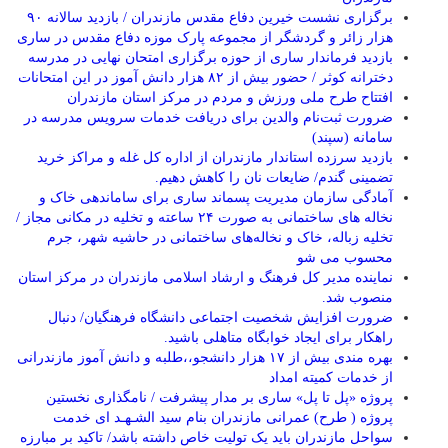
برگزاری نشست خیرین دفاع مقدس مازندران / بازدید سالانه ۹۰
هزار زائر و گردشگر از مجموعه پارک موزه دفاع مقدس در ساری
بازدید فرماندار ساری از حوزه برگزاری امتحان نهایی در مدرسه
دخترانه کوثر / حضور بیش از ۸۲ هزار دانش آموز در این امتحانات
افتتاح طرح ملی ورزش و مردم در مرکز استان مازندران
ضرورت ثبت‌نام والدین برای دریافت خدمات سرویس مدرسه در
سامانه (سپند)
بازدید سرزده استاندار مازندران از اداره کل غله و مراکز خرید
تضمینی گندم/ ضایعات نان را کاهش دهیم.
آمادگی سازمان مدیریت پسماند ساری برای ساماندهی خاک و
نخاله های ساختمانی به صورت ۲۴ ساعته و تخلیه در مکانی مجاز /
تخلیه زباله، خاک و نخاله‌های ساختمانی در حاشیه شهر، جرم
محسوب می شو
نماینده مدیر کل فرهنگ و ارشاد اسلامی مازندران در مرکز استان
منصوب شد.
ضرورت افزایش شخصیت اجتماعی دانشگاه فرهنگیان/ دنبال
راهکار برای ایجاد خوابگاه متاهلی باشید.
بهره مندی بیش از ۱۷ هزار دانشجو،،طلبه و دانش آموز مازندرانی
از خدمات کمیته امداد
پروژه «پل تا پل» ساری بر مدار پیشرفت / نامگذاری نخستین
پروژه ( طرح) عمرانی مازندران بنام سید الشـهـد ای خدمت
سواحل مازندران باید یک تولیت خاص داشته باشد/ تاکید بر مبارزه