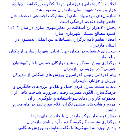
اجلاسیه( گردهمایی) فرزندان شهدا” کنگره بزرگداشت چهارده
هزار و پانصد شهید استان مازندران منصوب شد.
سازمان‌هاي مردم‌نهاد نمادي از مشاركت اجتماعي / دغدغه حال
حاضر جامه دغدغه فرهنگی است.
پخش ۲۰ هزار تن آسفالت در معابرشهری ساری در سال ۱۴۰۲ /
کمبود مصالح مشکل شهرداری ساری
امضاء تفاهم نامه برگزاری مسابقات بین المللی بدمینتون در
استان مازندران
سجده‌ای عاشقانه در میدان جهاد/ تجلیل شهردار ساری از پاکبان
مبلغ نماز
برگزاری پویش سوگواره شیرخوارگان حسینی با نام “بهشتیان
حسینی ” در بهزیستی مازندران
پیام قدردانی رئیس فدراسیون ورزش های همگانی از مدیرکل
ورزش و جوانان مازندران
باید به سمت مدرن کردن حمل و نقل و انرژی‌های جایگزین و
فرهنگ‌سازی الگوی مصرف رفت / ضرورت شناخت کافی از
مجموعه گاز و راه‌های سوءاستفاده و جلوگیری از آن
مردم و هیات های مذهبی نگران اقلام مورد نظر در ماه محرم
نباشند.
دیدار فرماندار مرکز مازندران با خانواده های شهدا
برگزاری نشست کارگروه گندم ، آرد و ناندز مازندران
پاداش ویژه به المپیکی‌ها تا نگاه متفاوت به ورزش همگانی