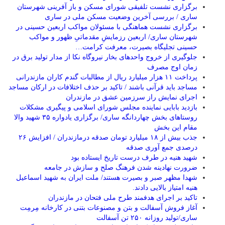
برگزاری ‌نشست تلفیقی شورای مسکن و باز آفرینی شهرستان
ساری / بررسی آخرین وضعیت مسکن ملی در ساری
برگزاری نشست هماهنگی با مسئولان مواکب اربعین حسینی در
شهرستان ساری/ اربعین رزمایشِ مقدماتیِ ظهور و مواکب
حسینی تجلیگاه بصیرت، معرفت کرامت…
جلوگیری از خروج واحدهای بخار نیروگاه نکا از مدار تولید برق در
زمان اوج مصرف
پرداخت ۱۱ هزار میلیارد ریال از مطالبات گندم کاران مازندرانی
مساجد باید قرآنی باشند / تاکید بر حذف اختلافات در ارکان مساجد
اجرای نمایش راز سرزمین عشق در مازندران
بازدید بابایی نماینده مجلس شورای اسلامی و پیگیری مشکلات
روستاهای بخش چهاردانگه ساری/ برگزاری یادواره ۳۵ شهید والا
مقام این بخش
جذب بیش از ۱۸ میلیارد تومان صدقه درمازندران / افزایش ۲۶
درصدی جمع آوری صدقه
شهید هنیه در طرف درست تاریخ ایستاده بود
ضرورت نهادینه شدن فرهنگ صلح و سازش در جامعه
شهدا مظهر صبر و بصیرت هستند/ ملت ایران به شهید اسماعیل
هنیه امتیاز بالایی دادند.
تاکید بر اجرای هدفمند طرح ملی فتحان در مازندران
آغاز فروش آسفالت و بتن و مصنوعات بتنی در کارخانه مِرمِت
ساری/تولید روزانه ۲۵۰ تن آسفالت