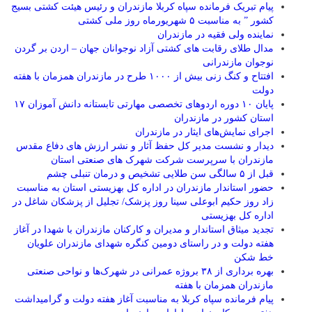
پیام تبریک فرمانده سپاه کربلا مازندران و رئیس هیئت کشتی بسیج
کشور ” به مناسبت ۵ شهریورماه روز ملی کشتی
نماينده ولی فقیه در مازندران
مدال طلای رقابت های کشتی آزاد نوجوانان جهان – اردن بر گردن
نوجوان مازندرانی
افتتاح و کنگ زنی بیش از ۱۰۰۰ طرح در مازندران همزمان با هفته
دولت
پایان ۱۰ دوره اردوهای تخصصی مهارتی تابستانه دانش آموزان ۱۷
استان کشور در مازندران
اجرای نمایش‌های ایثار در مازندران
دیدار و نشست مدیر کل حفظ آثار و نشر ارزش های دفاع مقدس
مازندران با سرپرست شرکت شهرک های صنعتی استان
قبل از ۵ سالگی سن طلایی تشخیص و درمان تنبلی چشم
حضور استاندار مازندران در اداره کل بهزیستی استان به مناسبت
زاد روز حکیم ابوعلی سینا روز پزشک/ تجلیل از پزشکان شاغل در
اداره کل بهزیستی
تجدید میثاق استاندار و مدیران و کارکنان مازندران با شهدا در آغاز
هفته دولت و در راستای دومین کنگره شهدای مازندران علویان
خط شکن
بهره برداری از ۳۸ بروژه عمرانی در شهرک‌ها و نواحی صنعتی
مازندران همزمان با هفته
پیام فرمانده سپاه کربلا به مناسبت آغاز هفته دولت و گرامیداشت