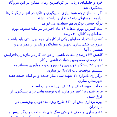
خزه و جلبکهای دریایی در کوتاهترین زمان ممکن در این نیروگاه
پیشگیری شد.
اگر به نماز توجه شود نیازی به پیگیری و تاکید در انجام دیگر کارها
نداریم / مسئولان دغدغه نماز را داشته باشند
درگه حسین نوکری هم سعادت می‌خواهد
ثبت کمترین تورم ماهانه ۱۶ ماه اخیر در تیر ماه/ سقوط تورم
نقطه‌ای به کانال ۳۰ درصد
کشف استعداد معلولین یکی از کارهای مهم بهزیستی باید باشد /
ضرورت کیفی‌سازی تجهیزات معلولان و تقدیر از همراهان و
همسران آنها
کاهش ۳۴ درصدی تلفات ناشی از حوادث كار در مازندران/افزایش
۱۶ درصدی مصدومین حوادث ناشی از کار
تجهیز ۳۵ دستگاه خودروی رفت‌وروب و جمع‌آوری پسماند به
سیستم موقعیت یاب (GPS) در ساری
برگزاری یادواره ۱۲ شهید ستاد نماز جمعه و دو امام جمعه فقید
شهرستان ساری
حجاب، میوه عفاف و عفاف، ریشه حجاب است
غرق شدن ۱۱۸نفر در مازندران/ توصيه هايی برای پيشگيری از
غرق شدن
بهره برداری بیش از ۱۳۰ طرح ویژه مددجویان بهزیستی در
مازندران
عقیم سازی و حذف فیزیکی سگ های بلا صاحب و دیگر روش ها