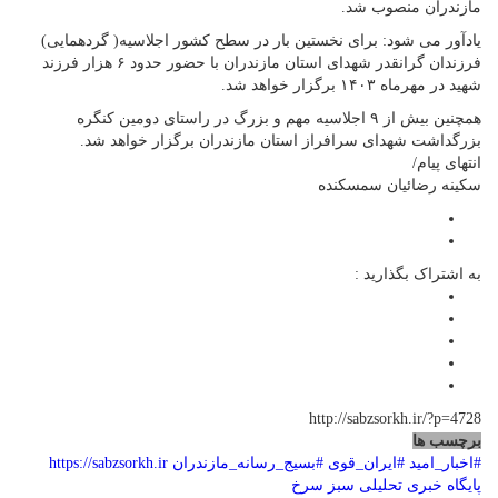
مازندران منصوب شد.
یادآور می شود: برای نخستین بار در سطح کشور اجلاسیه( گردهمایی)
فرزندان گرانقدر شهدای استان مازندران با حضور حدود ۶ هزار فرزند
شهید در مهرماه ۱۴۰۳ برگزار خواهد شد.
همچنین بیش از ۹ اجلاسیه مهم و بزرگ در راستای دومین کنگره
بزرگداشت شهدای سرافراز استان مازندران برگزار خواهد شد.
انتهای پیام/
سکینه رضائیان سمسکنده
به اشتراک بگذارید :
http://sabzsorkh.ir/?p=4728
برچسب ها
#اخبار_امید
#ایران_قوی
#بسیج_رسانه_مازندران
https://sabzsorkh.ir
پایگاه خبری تحلیلی سبز سرخ