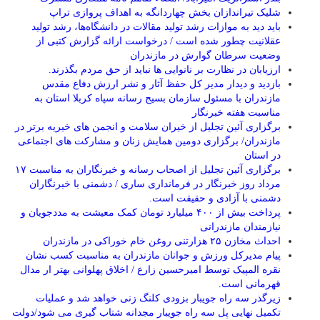
شلیک تیراندازان بخش چهاردانگه به اهداف پروازی تراپ
باید دید به موازات رشد تولید مقالات در دانشگاه‌ها، رشد تولید
عقلانیت چطور شده است / درخواست ارائه گزارش کتبی از
وضعیت سرطان گوارش در مازندران
ارزیابان در نظارت بر نانوایی ها نباید از حق مردم بگذرند.
بازدید و دیدار مدیر کل حفظ آثار و نشر ارزش دفاع مقدس
مازندران با مسئول سازمان بسیج رسانه سپاه کربلا استان به
مناسبت هفته خبرنگار
برگزاری آئین تجلیل از خیران سلامت و انجمن های خیریه برتر در
مازندران/ برگزاری دومین همایش زنان و مشارکت های اجتماعی
در استان
برگزاری آئین تجلیل از اصحاب رسانه و خبرنگاران به مناسبت ۱۷
مرداد روز خبرنگار در فرمانداری ساری / دشمنی با خبرنگاران
دشمنی با آزادی و حقیقت است.
پرداخت بیش از ۴۰۰ میلیارد تومان کمک معیشت به مددجویان و
نیازمندان مازندرانی
احداث مخازن ۲۵ هزارتنی روغن خام خوراکی در مازندران
پیام مدیرکل ورزش و جوانان مازندران به مناسبت کسب نشان
نقره المپیک توسط امیرحسین زارع / اخلاق پهلوانی بهتر ار مدال
قهرمانی است.
زیرگذر سه راه جویبار بزودی کلنگ زنی خواهد شد و عملیات
تکمیل نهایی پل سه راه جویبار مجدانه شتاب گیری می شود/دولت