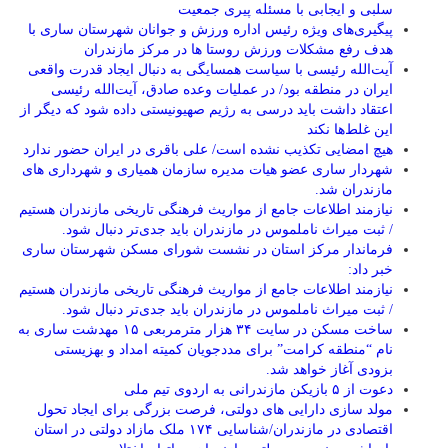
سلبی و ایجابی با مسئله پیری جمعیت
پیگیری‌های ویژه رئیس اداره ورزش و جوانان شهرستان ساری با
هدف رفع مشکلات ورزش روستا ها در مرکز مازندران
آیت‌الله رئیسی با سیاست همسایگی به دنبال ایجاد قدرت واقعی
ایران در منطقه بود/ در عملیات وعده صادق، آیت‌الله رئیسی
اعتقاد داشت باید درسی به رژیم صهیونیستی داده شود که دیگر از
این غلط‌ها نکند
هیچ امضایی تکذیب نشده است/ علی باقری در ایران حضور ندارد
شهردار ساری عضو هیات مدیره سازمان همیاری و شهرداری های
مازندران شد.
نیازمند اطلاعات جامع از مواریث فرهنگی تاریخی مازندران هستیم
/ ثبت میراث ناملموس در مازندران باید جدی‌تر دنبال شود.
فرماندار مرکز استان در نشست شورای مسکن شهرستان ساری
خبر داد:
نیازمند اطلاعات جامع از مواریث فرهنگی تاریخی مازندران هستیم
/ ثبت میراث ناملموس در مازندران باید جدی‌تر دنبال شود.
ساخت مسکن در سایت ۳۴ هزار مترمربعی ۱۵ مهدشت ساری به
نام “منطقه کرامت” برای مددجویان کمیته امداد و بهزیستی
بزودی آغاز خواهد شد.
دعوت از ۵ بازیکن مازندرانی به اردوی تیم ملی
مولد سازی دارایی های دولتی، فرصت بزرگی برای ایجاد تحول
اقتصادی در مازندران/شناسایی ۱۷۴ ملک مازاد دولتی در استان