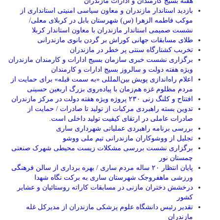
هفته بسیج کارمندان و ادارات مازندران
بازدید استاندار مازندران و معاون سیاسی امنیتی استانداری از
موکب فاطمه الزهرا (س) شهرستان بابل در کربلای معلی/
نشست صمیمی استاندار مازندران با معاون استاندار کربلا
طلای مسابقات جهانی کوراش بر گردن بانوی مازندرانی
تخربب کشتارگاه سنتی پر خطر در مازندران
برگزاری نشست خبری سازمان بسیج ادارات و کارمندان مازندران
ویژه هفته دولت و سالروز بسیج ادارات و کارمندان
اعلام راه‌اندازی پویش بین‌المللی «به سمت قبله» برای حمایت از
مردم مظلوم غزه هم‌زمان با پیاده‌روی بزرگ اربعین حسینی
افتتاح و کلنگ زنی ۲۳۰ پروژه ویژه هفته دولت در مرکز مازندران
تدوین بسته راهبردی مرکبات از تولید تا صادرات / حمایت از
صادرات عاملی در ارتقای کیفیت تولید داخلی است.
بررسی برنامه راهبردی عملیاتی شهرداری ساری
تجلیل از ووشوکاران مازندرانی تیم ملی ووشو
برگزاری نشست بررسی مشکلات زیست محیطی شهرک صنعتی
چمستان نور
پایان انتظار ۲۰ ساله مردم ساری / بهره برداری از سالن فرهنگی
ورزشی ماهفروجک شهرستان ساری به برکت نگاه شهدا
درخشش دختران مازنی در مسابقات کاراته روستائیان و عشایر
کشور
تقدیر رئیس دانشگاه علوم پزشکی مازندران از مدیرکل غله
مازندران