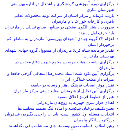
برگزاری دوره آموزشی گردشگری و اشتغال در اداره بهزیستی
شهرستان ساری
بازدید فرماندار مرکز استان از شرکت تولید محصولات غذایی
باقری و کارخانه خوراک دام مازندران
ضرورت داشتن الگوی صنعتی در صنایع ، صنایع تبدیلی در مازندران
باید حرف اول را بزند.
اعزام ۲۲ گروه جهادی “شهدای بهزیستی” مازندران به مناطق کم
برخوردار استان
تقدیر فرمانده سپاه کربلا مازندران از مسوول گروه جهادی شهدای
بهزیستی مازندران
برگزاری نشست هیئت موسس مجمع خیرین دفاع مقدس در
مازندران
برگزاری آیین نکوداشت استاد محمدرضا اسحاقی گرجی حافظ و
میراث دارِ مکتب خنیاگری ایران
نقش موثر اصحاب فرهنگ ، هنر و رسانه در جامعه
برگزاری آئین تجلیل از هنرمندان صنایع دستی مرکز مازندران
عبور از خطوط قرمز اخلاق ممنوع
اهدای هزار سری جهیزیه به زوج‌های مازندرانی
تعیین‌تکلیف درختان شکسته و افتاده لنگ تصمیم مجلسی‌ها
انتخابات مسئله اول کشور است، باید آن را جدی بگیریم/ عیدقربان
بزرگترین یادگار پیامبران
رهبر انقلاب: قساوت صهیونیست‌ها جای مماشات باقی نگذاشته/