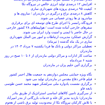
افزایش ۱۲ درصدی تولید انرژی خالص در نیروگاه نکا
کیفیت ۹۵ درصدی پروژه های شهرداری ساری
کاهش ۸ درصدی نزاع و درگیری در مازندران / ساروی ها و
میاندرود ی ها زودتر عصبانی می شوند.
فرودگاه رامسر با اجرای طرح های توسعه ای برای برقراری
سفرهای خارجی آماده شده است / هواپیماهای ۲۸ کشور خارجی
در حال حاضر با ایمنی و امنیت وارد ایران می شوند.
گزارش عملکرد مدیریت ارتباطات و امور بین الملل شهرداری
ساری در یک ماه گذشته ( تیرماه)
تعطیلی مراکز دولتی و بانک ها فردا یکشنبه ۷ مرداد ۱۴۰۳ در
مازندران
ساعت کار ادارات و مراکز دولتی مازندران از ۶ تا ۱۰ صبح در روز
شنبه ۶ مردادماه
برگزاری آئین حلیم پزان در مازندران
نگاه ویژه حمایتی مجلس دوازدهم به جمعیت هلال احمر کشور
فیلم فاخر دفاع مقدس در مازندران تولید می شود
برگزاری نشست یادواره ملی سرلشکر شهید محمد حسن طوسی
نابغه فاو
از سرگیری تامین کالاهای اساسی استراتژیک از طریق بنادر
مازندران/ بازدید مدیر کل غله و خدمات بازرگانی از بندر امیرآباد
با تلاش کارکنان نیروگاه نکا از محدودیت تولید برق ناشی از هجوم