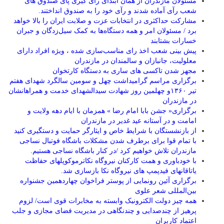
مسئولان مازندران از همان ابتدای رآی گیری پای صندوق های
شعب رآی آماده شدند و رآی خود را به صندوق انداختند.
مشارکت حداکثری در انتخابات عزت و صلابت ایران را بالا خواهد
برد / مسئولان امر و همه دستگاه‌ها به کمک سیل‌زدگان و جبران
خسارات بشتابند
پیش بینی شعب اخذ رای مناسب‌سازی شده ، ویژه افراد دارای
معلولیت، جانبازان و سالمندان در مازندران
مجهز شدن تاکسی های ساری به دستگاه کارتخوان
برگزاری مراسم گرامیداشت چهل و سومین سالگرد شهدای هفتم
تیر ۱۳۶۰و چهلمین روز شهادت سیدالشهدای خدمت و همراهانشان
در مازندران
برگزاری« جشن بابا امام رضا » همزمان با ایام دهه ولایت و
امامت و در آستانه عید غدیر در مازندران
از بازنشستگان با شرایط خاص و ایثارگر حمایت و دستگیری کنید
با تمام قوا برای برطرف شدن مشکلات باشگاه فوتبال نساجی
مازندران تلاش خواهیم کرد /در کنار باشگاه نساجی هستیم.
با خودباوری و همت کارکنان نیروگاه نکاترموکوپلهای حفاظت
یاتاقانهای فیدپمپ های نیروگاه نکا بازسازی شد.
برگزاری آئین رونمایی از پوستر فراخوان چهاردهمین جشنواره
بین‌المللی شعر علوی
همه چیز دولت الکترونیک وابسته به مخابرات قوی است/ لزوم
پرهیز از چندصدایی و چندنگاهی در مدیریت فضای مجازی و جلب
اعتماد کاربران