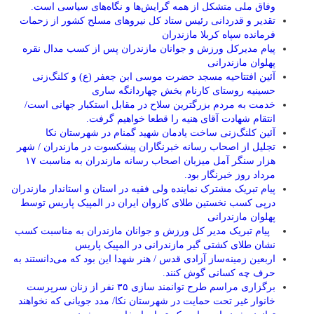
وفاق ملی متشکل از همه گرایش‌ها و نگاه‌های سیاسی است.
تقدیر و قدردانی رئیس ستاد کل نیرو‌های مسلح کشور از زحمات
فرمانده سپاه کربلا مازندران
پیام مدیرکل ورزش و جوانان مازندران پس از کسب مدال نقره
پهلوان مازندرانی
آئین افتتاحیه مسجد حضرت موسی ابن جعفر (ع) و کلنگ‌زنی
حسینیه روستای کارنام بخش چهاردانگه ساری
خدمت به مردم بزرگترین سلاح در مقابل استکبار جهانی است/
انتقام شهادت آقای هنیه را قطعا خواهیم گرفت.
آئین کلنگ‌زنی ساخت یادمان شهید گمنام در شهرستان نکا
تجلیل از اصحاب رسانه خبرنگاران پیشکسوت در مازندران / شهر
هزار سنگر آمل میزبان اصحاب رسانه مازندران به مناسبت ۱۷
مرداد روز خبرنگار بود.
پیام تبریک مشترک نماینده ولی فقیه در استان و استاندار مازندران
درپی کسب نخستین طلای کاروان ایران در المپیک پاریس توسط
پهلوان مازندرانی
‍ ‍ پیام تبریک مدیر کل ورزش و جوانان مازندران به مناسبت کسب
نشان طلای کشتی گیر مازندرانی در المپیک پاریس
اربعین زمینه‌ساز آزادی قدس / هنر شهدا این بود که می‌دانستند به
حرف چه کسانی گوش کنند.
برگزاری مراسم طرح توانمند سازی ۳۵ نفر از زنان سرپرست
خانوار غیر تحت حمایت در شهرستان نکا/ مدد جویانی که نخواهند