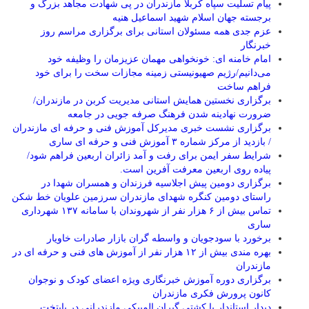
پیام تسلیت سپاه کربلا مازندران در پی شهادت مجاهد بزرگ و
برجسته جهان اسلام شهید اسماعیل هنیه
عزم جدی همه مسئولان استانی برای برگزاری مراسم روز
خبرنگار
امام خامنه ای: خونخواهی مهمان عزیزمان را وظیفه خود
می‌دانیم/رژیم صهیونیستی زمینه مجازات سخت را برای خود
فراهم ساخت
برگزاری نخستین همایش استانی مدیریت کربن در مازندران/
ضرورت نهادینه شدن فرهنگ صرفه جویی در جامعه
برگزاری نشست خبری مدیرکل آموزش فنی و حرفه ای مازندران
/ بازدید از مرکز شماره ۳ آموزش فنی و حرفه ای ساری
شرایط سفر ایمن برای رفت و آمد زائران اربعین فراهم شود/
پیاده روی اربعین معرفت آفرین است.
برگزاری دومین پیش اجلاسیه فرزندان و همسران شهدا در
راستای دومین کنگره شهدای مازندران سرزمین علویان خط شکن
تماس بیش از ۶ هزار نفر از شهروندان با سامانه ۱۳۷ شهرداری
ساری
برخورد با سودجویان و واسطه گران بازار صادرات خاویار
بهره مندی بیش از ۱۲ هزار نفر از آموزش های فنی و حرفه ای در
مازندران
برگزاری دوره آموزش خبرنگاری ویژه اعضای کودک و نوجوان
کانون پرورش فکری مازندران
دیدار استاندار با کشتی گیران المپیکی مازندرانی در پایتخت