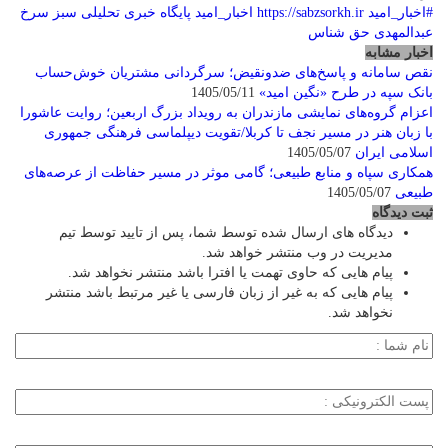
#اخبار_امید
https://sabzsorkh.ir
اخبار_امید
پایگاه خبری تحلیلی سبز سرخ
عبدالمهدی حق شناس
اخبار مشابه
نقص سامانه و پاسخ‌های ضدونقیض؛ سرگردانی مشتریان خوش‌حساب
بانک سپه در طرح «نگین امید»
1405/05/11
اعزام گروه‌های نمایشی مازندران به رویداد بزرگ اربعین؛ روایت عاشورا
با زبان هنر در مسیر نجف تا کربلا/تقویت دیپلماسی فرهنگی جمهوری
اسلامی ایران
1405/05/07
همکاری سپاه و منابع طبیعی؛ گامی موثر در مسیر حفاظت از عرصه‌های
طبیعی
1405/05/07
ثبت دیدگاه
دیدگاه های ارسال شده توسط شما، پس از تایید توسط تیم
مدیریت در وب منتشر خواهد شد.
پیام هایی که حاوی تهمت یا افترا باشد منتشر نخواهد شد.
پیام هایی که به غیر از زبان فارسی یا غیر مرتبط باشد منتشر
نخواهد شد.