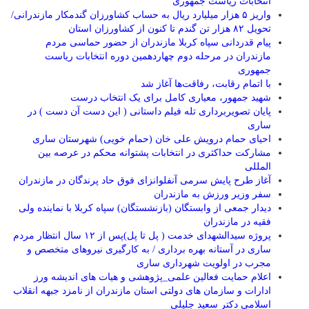
انتخابات ریاست جمهوری
واریز ۵ هزار میلیارد ریال به حساب کشاورزان گندمکار مازندرانی/
تحویل ۸۲ هزار تن گندم تا کنون از کشاورزان استان
پیام قدردانی سپاه کربلا مازندران از حضور حماسی مردم
مازندران در مرحله دوم چهاردهمین دوره انتخابات ریاست
جمهوری
با اتمام رقابت، رفاقت‌ها آغاز شد
شهید جمهور، معیاری کامل برای یک انتخاب درست
پایان تصویربرداری تله فیلم داستانی ( این دست آن دست ) در
ساری
احیای حمام درویش علی خان (حمام خویی) شهرستان ساری
مشارکت حداکثری در انتخابات پشتوانه محکم در عرصه بین
المللی
آغاز طرح پایش سرمی آنفلوانزای فوق حاد پرندگان در مازندران
سفر وزیر ورزش به مازندران
دیدار جمعی از وابستگان (بازنشستگان) سپاه کربلا با نماینده ولی
فقیه در مازندران
پروژه سیدالشهدای خدمت ( پل تا پل)پس از ۱۲ سال انتظار مردم
ساری در آستانه بهره برداری / به کارگیری نیروهای متخصص و
مجرب در اولویت شهرداری ساری
اعلام حمایت فعالین علمی_پژوهشی و هیات های اندیشه ورز
ادارات و سازمان های دولتی استان مازندران از نامزد جبهه انقلاب
اسلامی دکتر سعید جلیلی