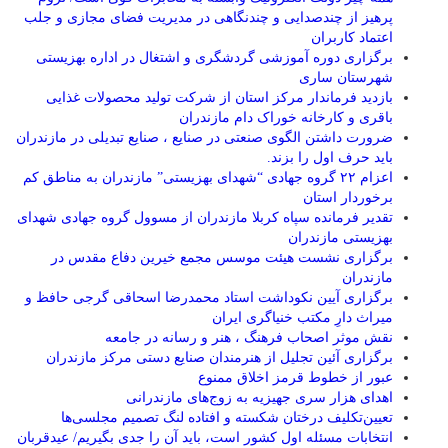
پرهیز از چندصدایی و چندنگاهی در مدیریت فضای مجازی و جلب
اعتماد کاربران
برگزاری دوره آموزشی گردشگری و اشتغال در اداره بهزیستی
شهرستان ساری
بازدید فرماندار مرکز استان از شرکت تولید محصولات غذایی
باقری و کارخانه خوراک دام مازندران
ضرورت داشتن الگوی صنعتی در صنایع ، صنایع تبدیلی در مازندران
باید حرف اول را بزند.
اعزام ۲۲ گروه جهادی “شهدای بهزیستی” مازندران به مناطق کم
برخوردار استان
تقدیر فرمانده سپاه کربلا مازندران از مسوول گروه جهادی شهدای
بهزیستی مازندران
برگزاری نشست هیئت موسس مجمع خیرین دفاع مقدس در
مازندران
برگزاری آیین نکوداشت استاد محمدرضا اسحاقی گرجی حافظ و
میراث دارِ مکتب خنیاگری ایران
نقش موثر اصحاب فرهنگ ، هنر و رسانه در جامعه
برگزاری آئین تجلیل از هنرمندان صنایع دستی مرکز مازندران
عبور از خطوط قرمز اخلاق ممنوع
اهدای هزار سری جهیزیه به زوج‌های مازندرانی
تعیین‌تکلیف درختان شکسته و افتاده لنگ تصمیم مجلسی‌ها
انتخابات مسئله اول کشور است، باید آن را جدی بگیریم/ عیدقربان