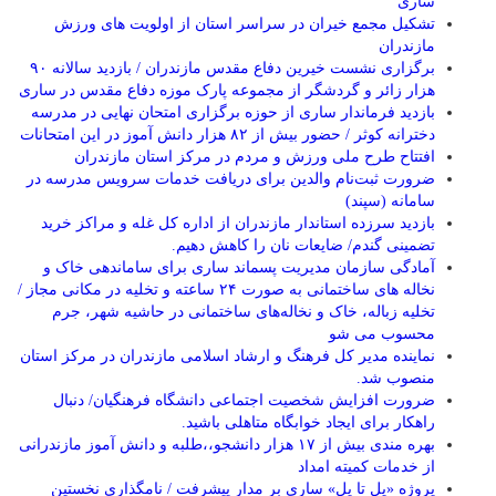
ساری
تشکیل مجمع خیران در سراسر استان از اولویت های ورزش
مازندران
برگزاری نشست خیرین دفاع مقدس مازندران / بازدید سالانه ۹۰
هزار زائر و گردشگر از مجموعه پارک موزه دفاع مقدس در ساری
بازدید فرماندار ساری از حوزه برگزاری امتحان نهایی در مدرسه
دخترانه کوثر / حضور بیش از ۸۲ هزار دانش آموز در این امتحانات
افتتاح طرح ملی ورزش و مردم در مرکز استان مازندران
ضرورت ثبت‌نام والدین برای دریافت خدمات سرویس مدرسه در
سامانه (سپند)
بازدید سرزده استاندار مازندران از اداره کل غله و مراکز خرید
تضمینی گندم/ ضایعات نان را کاهش دهیم.
آمادگی سازمان مدیریت پسماند ساری برای ساماندهی خاک و
نخاله های ساختمانی به صورت ۲۴ ساعته و تخلیه در مکانی مجاز /
تخلیه زباله، خاک و نخاله‌های ساختمانی در حاشیه شهر، جرم
محسوب می شو
نماینده مدیر کل فرهنگ و ارشاد اسلامی مازندران در مرکز استان
منصوب شد.
ضرورت افزایش شخصیت اجتماعی دانشگاه فرهنگیان/ دنبال
راهکار برای ایجاد خوابگاه متاهلی باشید.
بهره مندی بیش از ۱۷ هزار دانشجو،،طلبه و دانش آموز مازندرانی
از خدمات کمیته امداد
پروژه «پل تا پل» ساری بر مدار پیشرفت / نامگذاری نخستین