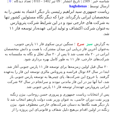
شناسه خبر : 2309 | تاریخ انتشار : 09 تیر 1402 - 8:03 | تعداد دیدگاه :
0
|
ارسال توسط :
haghshenas
ریاست جمهوری سید ابراهیم رئیسی بار دیگر اعتماد به نفس را به
متخصصان ایرانی بازگرداند. چرا که دیگر نگاه مسئولین کشور تنها
به شرکت های خارجی نبود و در این شرایط شرکت پتروپارس
به‌عنوان شرکت اکتشاف و تولید ایرانی عهده‌دار توسعه فاز ۱۱
شد.
به گزارش
سبز
سرخ
؛ سنگین ترین سکوی فاز ۱۱ پارس جنوبی،
به‌عنوان آخرین فاز دریایی این میدان مشترک، با همت و دانش متخصصان
ایرانی در ۲۰ ماه نصب شد تا پس از ۲۰ سال تعلل و نگاه به ملتمسانه به
شرکت‌های خارجی، فاز ۱۱ به طور کامل بهره برداری شود.
۲۰ سال قبل اولین زمزمه‌ها برای توسعه فاز ۱۱ پارس جنوبی آغاز شد.
ابتدا در سال ۸۳ توتال فرانسه و پتروناس مالزی توسعه این فاز را به‌عهده
گرفتند. با خروج این شرکت‌ها، پای چینی‌ها به توسعه پارس جنوبی باز
شد، اما آنها نیز در این فاز ماندنی نبودند و سرانجام در سال ۹۲ شرکت
ایرانی پتروپارس عهده‌دار توسعه فاز ۱۱ پارس جنوبی شد.
پس از انتخابات ریاست جمهوری و پیروزی حسن روحانی، بیژن زنگنه
وزیر نفت دوران خاتمی، به عنوان وزیر نفت دولت یازدهم انتخاب شد تا
بار دیگر همه نگاه‌ها به دستان شرکت‌های خارجی معطوف شود. بیژن
زنگنه در اولین اقدام بی‌هیچ دلیل شفاف و قانونی‌ای این پروژه را از