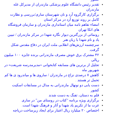
تقدیر رئیس دانشگاه علوم پزشکی مازندران از مدیرکل غله
مازندران
برگزاری کارگروه آرد و نان شهرستان ساری/بررسی و نظارت
کامل بر روند توزیع آرد در مرکز استان
امضاء تفاهم نامه میان استانداری مازندران و سازمان فروشگاه
های اتکا تهران
رونمائی از بزرگترین دیوار نگاره شهدا در مرکز مازندران / تبیین
یاد و نام شهدا با زبان هنر
سرچشمه ارزش‌های انقلابی ملت ایران در دفاع مقدس شکل
گرفت.
۴۲ مشترک برق خوش مصرف مازندرانی برنده جایزه ۱۰۰ میلیون
ریالی
تجلیل از برترین های مسابقه کتابخوانی «مدیرمدرسه شریعت» در
شهریور ماه
کاهش ۷ درصدی نزاع در مازندران / ساروی ها و میاندرود ی ها کم
تحمل تر هستند‌ .
دست یابی دو نونهال مازندرانی به مدال در مسابقات اسکیت
کشور
قلم به دستان، تفنگ به دست شدند
برگزاری ویژه برنامه “کتاب در روستای من” در ساری
عزت ما از تکریم یاد شهدا و آثار و فرهنگ شهدا است.
اختصاص ۲۰ میلیارد ریال اعتبار برای ایجاد زیرساخت دریاچه