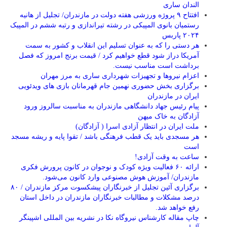
الندان ساری
افتتاح ۹ پروژه ورزشی هفته دولت در مازندران/ تجلیل از هانیه
رستمیان بانوی المپیکی در رشته تیراندازی و رتبه ششم در المپیک
۲۰۲۴ پاربس
هر دستی را که به عنوان تسلیم این انقلاب و کشور به سمت
آمريکا دراز شود قطع خواهیم کرد / قیمت برنج امروز که فصل
برداشت است مناسب نیست.
اعزام نیروها و تجهیزات شهرداری ساری به مرز مهران
برگزاری بخش حضوری نهمین جام قهرمانان بازی های ویدئویی
ایران در مازندران
پیام رئیس جهاد دانشگاهی مازندران به مناسبت سالروز ورود
آزادگان به خاک میهن
ملت ایران در انتظار آزادی اسرا ( آزادگان)
هر مسجدی باید یک قطب فرهنگی باشد / تقوا پایه و ریشه مسجد
است
ساعت به وقت آزادی!
ارائه ۶۰ فعالیت ویژه کودک و نوجوان در کانون پرورش فکری
مازندران/ آموزش هوش مصنوعی وارد کانون می‌شود.
برگزاری آئین تجلیل از خبرنگاران پیشکسوت مرکز مازندران / ۸۰
درصد مشکلات و مطالبات خبرنگاران مازندران در داخل استان
رفع خواهد شد.
چاپ مقاله کارشناس نيروگاه نكا در نشریه بین المللی اشپینگر