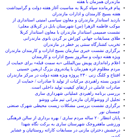
مازندران همزمان با هفته
پیام فرمانده سپاه کربلا به مناسبت آغاز هفته دولت و گرامیداشت
هفته بسیج کارمندان و ادارات مازندران
بازدید استاندار مازندران و معاون سیاسی امنیتی استانداری از
موکب فاطمه الزهرا (س) شهرستان بابل در کربلای معلی/
نشست صمیمی استاندار مازندران با معاون استاندار کربلا
طلای مسابقات جهانی کوراش بر گردن بانوی مازندرانی
تخربب کشتارگاه سنتی پر خطر در مازندران
برگزاری نشست خبری سازمان بسیج ادارات و کارمندان مازندران
ویژه هفته دولت و سالروز بسیج ادارات و کارمندان
اعلام راه‌اندازی پویش بین‌المللی «به سمت قبله» برای حمایت از
مردم مظلوم غزه هم‌زمان با پیاده‌روی بزرگ اربعین حسینی
افتتاح و کلنگ زنی ۲۳۰ پروژه ویژه هفته دولت در مرکز مازندران
تدوین بسته راهبردی مرکبات از تولید تا صادرات / حمایت از
صادرات عاملی در ارتقای کیفیت تولید داخلی است.
بررسی برنامه راهبردی عملیاتی شهرداری ساری
تجلیل از ووشوکاران مازندرانی تیم ملی ووشو
برگزاری نشست بررسی مشکلات زیست محیطی شهرک صنعتی
چمستان نور
پایان انتظار ۲۰ ساله مردم ساری / بهره برداری از سالن فرهنگی
ورزشی ماهفروجک شهرستان ساری به برکت نگاه شهدا
درخشش دختران مازنی در مسابقات کاراته روستائیان و عشایر
کشور