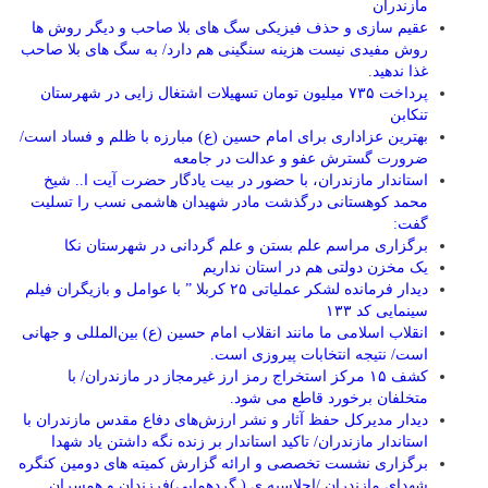
مازندران
عقیم سازی و حذف فیزیکی سگ های بلا صاحب و دیگر روش ها
روش مفیدی نیست هزینه سنگینی هم دارد/ به سگ های بلا صاحب
غذا ندهید.
پرداخت ۷۳۵ میلیون تومان تسهیلات اشتغال زایی در شهرستان
تنکابن
بهترین عزاداری برای امام حسین (ع) مبارزه با ظلم و فساد است/
ضرورت گسترش عفو و عدالت در جامعه
استاندار مازندران، با حضور در بیت یادگار حضرت آیت ا.. شیخ
محمد کوهستانی درگذشت مادر شهیدان هاشمی نسب را تسلیت
گفت:
برگزاری مراسم علم بستن و علم گردانی در شهرستان نکا
یک مخزن دولتی هم در استان نداریم
دیدار فرمانده لشکر عملیاتی ۲۵ کربلا ” با عوامل و بازیگران فیلم
سینمایی کد ۱۳۳
انقلاب اسلامی ما مانند انقلاب امام حسین (ع) بین‌المللی و جهانی
است/ نتیجه انتخابات پیروزی است.
کشف ۱۵ مرکز استخراج رمز ارز غیرمجاز در مازندران/ با
متخلفان برخورد قاطع می شود.
دیدار مدیرکل حفظ آثار و نشر ارزش‌های دفاع مقدس مازندران با
استاندار مازندران/ تاکید استاندار بر زنده نگه داشتن یاد شهدا
برگزاری نشست تخصصی و ارائه گزارش کمیته های دومین کنگره
شهدای مازندران /اجلاسیه ی ( گردهمایی)فرزندان و همسران