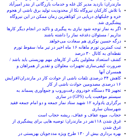
مازندران/ بازدید مدیر کل غله و خدمات بازرگانی از بندر امیرآباد
با تلاش کارکنان نیروگاه نکا از محدودیت تولید برق ناشی از هجوم
خزه و جلبکهای دریایی در کوتاهترین زمان ممکن در این نیروگاه
پیشگیری شد.
اگر به نماز توجه شود نیازی به پیگیری و تاکید در انجام دیگر کارها
نداریم / مسئولان دغدغه نماز را داشته باشند
درگه حسین نوکری هم سعادت می‌خواهد
ثبت کمترین تورم ماهانه ۱۶ ماه اخیر در تیر ماه/ سقوط تورم
نقطه‌ای به کانال ۳۰ درصد
کشف استعداد معلولین یکی از کارهای مهم بهزیستی باید باشد /
ضرورت کیفی‌سازی تجهیزات معلولان و تقدیر از همراهان و
همسران آنها
کاهش ۳۴ درصدی تلفات ناشی از حوادث كار در مازندران/افزایش
۱۶ درصدی مصدومین حوادث ناشی از کار
تجهیز ۳۵ دستگاه خودروی رفت‌وروب و جمع‌آوری پسماند به
سیستم موقعیت یاب (GPS) در ساری
برگزاری یادواره ۱۲ شهید ستاد نماز جمعه و دو امام جمعه فقید
شهرستان ساری
حجاب، میوه عفاف و عفاف، ریشه حجاب است
غرق شدن ۱۱۸نفر در مازندران/ توصيه هايی برای پيشگيری از
غرق شدن
بهره برداری بیش از ۱۳۰ طرح ویژه مددجویان بهزیستی در