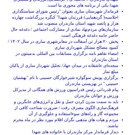
شهدا یکی از برنامه های محوری ما است.
فرماندار شهرستان ساری بعنوان “رئیس شورای سیاستگذاری
اجلاسیه( گردهمایی) فرزندان شهدا” کنگره بزرگداشت چهارده
هزار و پانصد شهید استان مازندران منصوب شد.
سازمان‌هاي مردم‌نهاد نمادي از مشاركت اجتماعي / دغدغه حال
حاضر جامه دغدغه فرهنگی است.
پخش ۲۰ هزار تن آسفالت در معابرشهری ساری در سال ۱۴۰۲ /
کمبود مصالح مشکل شهرداری ساری
امضاء تفاهم نامه برگزاری مسابقات بین المللی بدمینتون در
استان مازندران
سجده‌ای عاشقانه در میدان جهاد/ تجلیل شهردار ساری از پاکبان
مبلغ نماز
برگزاری پویش سوگواره شیرخوارگان حسینی با نام “بهشتیان
حسینی ” در بهزیستی مازندران
پیام قدردانی رئیس فدراسیون ورزش های همگانی از مدیرکل
ورزش و جوانان مازندران
باید به سمت مدرن کردن حمل و نقل و انرژی‌های جایگزین و
فرهنگ‌سازی الگوی مصرف رفت / ضرورت شناخت کافی از
مجموعه گاز و راه‌های سوءاستفاده و جلوگیری از آن
مردم و هیات های مذهبی نگران اقلام مورد نظر در ماه محرم
نباشند.
دیدار فرماندار مرکز مازندران با خانواده های شهدا