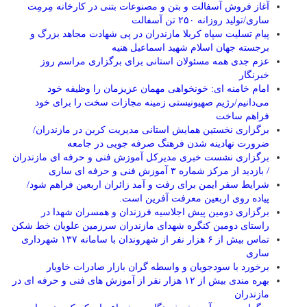
آغاز فروش آسفالت و بتن و مصنوعات بتنی در کارخانه مِرمِت
ساری/تولید روزانه ۲۵۰ تن آسفالت
پیام تسلیت سپاه کربلا مازندران در پی شهادت مجاهد بزرگ و
برجسته جهان اسلام شهید اسماعیل هنیه
عزم جدی همه مسئولان استانی برای برگزاری مراسم روز
خبرنگار
امام خامنه ای: خونخواهی مهمان عزیزمان را وظیفه خود
می‌دانیم/رژیم صهیونیستی زمینه مجازات سخت را برای خود
فراهم ساخت
برگزاری نخستین همایش استانی مدیریت کربن در مازندران/
ضرورت نهادینه شدن فرهنگ صرفه جویی در جامعه
برگزاری نشست خبری مدیرکل آموزش فنی و حرفه ای مازندران
/ بازدید از مرکز شماره ۳ آموزش فنی و حرفه ای ساری
شرایط سفر ایمن برای رفت و آمد زائران اربعین فراهم شود/
پیاده روی اربعین معرفت آفرین است.
برگزاری دومین پیش اجلاسیه فرزندان و همسران شهدا در
راستای دومین کنگره شهدای مازندران سرزمین علویان خط شکن
تماس بیش از ۶ هزار نفر از شهروندان با سامانه ۱۳۷ شهرداری
ساری
برخورد با سودجویان و واسطه گران بازار صادرات خاویار
بهره مندی بیش از ۱۲ هزار نفر از آموزش های فنی و حرفه ای در
مازندران