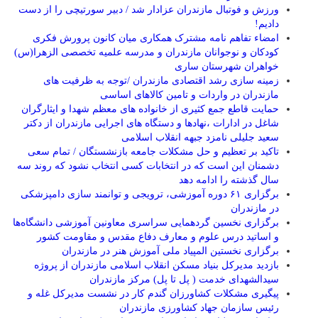
ورزش و فوتبال مازندران عزادار شد / دبیر سورتیچی را از دست
دادیم!
امضاء تفاهم نامه مشترک همکاری میان کانون پرورش فکری
کودکان و نوجوانان مازندران و مدرسه علمیه تخصصی الزهرا(س)
خواهران شهرستان ساری
زمینه سازی رشد اقتصادی مازندران /توجه به ظرفیت های
مازندران در واردات و تامین کالاهای اساسی
حمایت قاطع جمع کثیری از خانواده های معظم شهدا و ایثارگران
شاغل در ادارات ،نهادها و دستگاه های اجرایی مازندران از دکتر
سعید جلیلی نامزد جبهه انقلاب اسلامی
تاکید بر تعظیم و حل مشکلات جامعه بازنشستگان / تمام سعی
دشمنان این است که در انتخابات کسی انتخاب نشود که روند سه
سال گذشته را ادامه دهد
برگزاری ۶۱ دوره آموزشی، ترویجی و توانمند سازی دامپزشکی
در مازندران
برگزاری نخسین گردهمایی سراسری معاونین آموزشی دانشگاه‌ها
و اساتید درس علوم و معارف دفاع مقدس و مقاومت کشور
برگزاری نخستین المپیاد ملی آموزش هنر در مازندران
بازدید مدیرکل بنیاد مسکن انقلاب اسلامی مازندران از پروژه
سیدالشهدای خدمت ( پل تا پل) مرکز مازندران
پیگیری مشکلات کشاورزان گندم کار در نشست مدیرکل غله و
رئیس سازمان جهاد کشاورزی مازندران