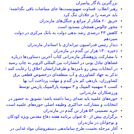
بزرگترین یادگار پیامبران
رهبر انقلاب: قساوت صهیونیست‌ها جای مماشات باقی نگذاشته/
باید عرصه را بر جلادان تنگ کرد
حریق ۶۰ هکتار از مراتع و جنگل‌های مازندران
محور چالوس همچنان مسدود است
کاهش ۴۳ درصدی رشد بدهی دولت به بانک مرکزی در دولت
سیزدهم
دیدار رئیس فدراسیون تیراندازی با استاندار مازندران
ذخیره ۱۳۰ هزار تن گندم در مازندران
با مشارکت پژوهشگر مازندرانی كتاب آخرین دستاوردها درباره
غشاهای تبادل یونی در انتشارات بین المللی الزویر به چاپ رسید.
در انتخابات پیش رو نامزدها و طرفدارانشان اخلاق را رعایت کنند /
تذکر به جهاد کشاورزی و آب منطقه‌ای درخصوص قطعی برق
کشاورزان، بازدهی کم بذر گندم و مهلت پرداخت آب بها
کسب ۷ سهمیه المپیک و ۳ سهمیه پارالمپیک پاریس توسط
ورزشکاران مازندرانی
حوزه‌های علمیه باید صدای رسا داشته باشد/ تشویق به حضور در
انتخابات و مشارکت حداکثری وظیفه اصلی حوزه‌های علمیه است.
خرید تضمینی ۵۳ هزار تن گندم در مازندران
برگزاری بیش از ۵۰ عنوان برنامه هفته دفاع مقدس ویژه کودکان
و نوجوانان در مازندران
آغاز مرحله نخست طرح ساماندهی دستفروشان مواد غذایی در