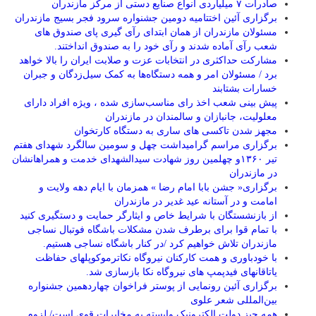
صادرات ۷ میلیاردی انواع صنایع دستی از مرکز مازندران
برگزاری آئین اختتامیه دومین جشنواره سرود فجر بسیج مازندران
مسئولان مازندران از همان ابتدای رآی گیری پای صندوق های
شعب رآی آماده شدند و رآی خود را به صندوق انداختند.
مشارکت حداکثری در انتخابات عزت و صلابت ایران را بالا خواهد
برد / مسئولان امر و همه دستگاه‌ها به کمک سیل‌زدگان و جبران
خسارات بشتابند
پیش بینی شعب اخذ رای مناسب‌سازی شده ، ویژه افراد دارای
معلولیت، جانبازان و سالمندان در مازندران
مجهز شدن تاکسی های ساری به دستگاه کارتخوان
برگزاری مراسم گرامیداشت چهل و سومین سالگرد شهدای هفتم
تیر ۱۳۶۰و چهلمین روز شهادت سیدالشهدای خدمت و همراهانشان
در مازندران
برگزاری« جشن بابا امام رضا » همزمان با ایام دهه ولایت و
امامت و در آستانه عید غدیر در مازندران
از بازنشستگان با شرایط خاص و ایثارگر حمایت و دستگیری کنید
با تمام قوا برای برطرف شدن مشکلات باشگاه فوتبال نساجی
مازندران تلاش خواهیم کرد /در کنار باشگاه نساجی هستیم.
با خودباوری و همت کارکنان نیروگاه نکاترموکوپلهای حفاظت
یاتاقانهای فیدپمپ های نیروگاه نکا بازسازی شد.
برگزاری آئین رونمایی از پوستر فراخوان چهاردهمین جشنواره
بین‌المللی شعر علوی
همه چیز دولت الکترونیک وابسته به مخابرات قوی است/ لزوم