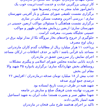
کار تربیتی بزرگترین عبادت و خدمت است/تربیت خوب یک
دانش‌آموز شاید منجر به تربیت رئیسی‌ها شود.
برگزاری ‌نشست تلفیقی شورای مسکن و باز آفرینی شهرستان
ساری / بررسی آخرین وضعیت مسکن ملی در ساری
برگزاری نشست هماهنگی با مسئولان مواکب اربعین حسینی در
شهرستان ساری/ اربعین رزمایشِ مقدماتیِ ظهور و مواکب
حسینی تجلیگاه بصیرت، معرفت کرامت…
جلوگیری از خروج واحدهای بخار نیروگاه نکا از مدار تولید برق در
زمان اوج مصرف
پرداخت ۱۱ هزار میلیارد ریال از مطالبات گندم کاران مازندرانی
مساجد باید قرآنی باشند / تاکید بر حذف اختلافات در ارکان مساجد
اجرای نمایش راز سرزمین عشق در مازندران
بازدید بابایی نماینده مجلس شورای اسلامی و پیگیری مشکلات
روستاهای بخش چهاردانگه ساری/ برگزاری یادواره ۳۵ شهید والا
مقام این بخش
جذب بیش از ۱۸ میلیارد تومان صدقه درمازندران / افزایش ۲۶
درصدی جمع آوری صدقه
شهید هنیه در طرف درست تاریخ ایستاده بود
ضرورت نهادینه شدن فرهنگ صلح و سازش در جامعه
شهدا مظهر صبر و بصیرت هستند/ ملت ایران به شهید اسماعیل
هنیه امتیاز بالایی دادند.
تاکید بر اجرای هدفمند طرح ملی فتحان در مازندران