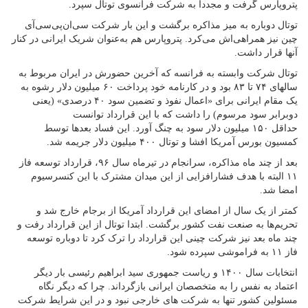
پتروپارس گرفت و مجددا به شرکت فرانسوی توتال سپرد.
توتال دوباره به میز مذاکره برگشت و این بار شرکت سی‌ان‌پی‌سی‌آی
چین نیز همراهی‌اش می‌کرد. پتروپارس هم به‌عنوان شریک ایرانی در کنار
آنها قرار داشت.
توتال شرکت وابسته به فرانسه که آخرین حضورش در ایران مربوط به
سالهای ۷۴ تا ۸۳ بود و در کارنامه خود پرداخت ۶۰ میلیون دلار رشوه به
یک مقام ایرانی برای «اعمال نفوذ و تضمین سود ۴۰ درصدی» (یعنی
دوبرابر سود مرسوم) را داشت که با این قرارداد توانست
حداقل ۱۵۰ میلیون دلار سود به چنگ آورد. این فساد بعدها توسط
کمسیون بورس آمریکا افشا و توتال ۴۰۰ میلیون دلار جریمه شد.
بعد از چند ماه مذاکره، سرانجام در تیرماه سال ۹۶، قرارداد توسعه فاز
۱۱ البته با هدف فشارافزایی از این میدان مشترک با این کنسرسیوم
امضا شد.
کمتر از یک سال از امضای این قرارداد آمریکا از برجام خارج شد و
تحریم‌ها به صنعت نفت کشور برگشت. ابتدا توتال از این قرارداد رفت و
چند ماه بعد نیز شرکت چینی این قرارداد را ترک کرد تا دوباره توسعه
فاز ۱۱ به فراموشی سپرده شود.
انتخابات سال ۱۴۰۰ و ریاست جمهوری سید ابراهیم رئیسی بار دیگر
اعتماد به نفس را به متخصصان ایرانی بازگرداند. چرا که دیگر نگاه
مسئولین کشور تنها به شرکت های خارجی نبود و در این شرایط شرکت