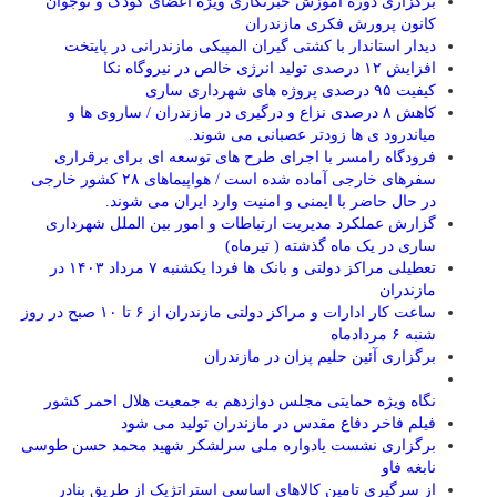
برگزاری دوره آموزش خبرنگاری ویژه اعضای کودک و نوجوان
کانون پرورش فکری مازندران
دیدار استاندار با کشتی گیران المپیکی مازندرانی در پایتخت
افزایش ۱۲ درصدی تولید انرژی خالص در نیروگاه نکا
کیفیت ۹۵ درصدی پروژه های شهرداری ساری
کاهش ۸ درصدی نزاع و درگیری در مازندران / ساروی ها و
میاندرود ی ها زودتر عصبانی می شوند.
فرودگاه رامسر با اجرای طرح های توسعه ای برای برقراری
سفرهای خارجی آماده شده است / هواپیماهای ۲۸ کشور خارجی
در حال حاضر با ایمنی و امنیت وارد ایران می شوند.
گزارش عملکرد مدیریت ارتباطات و امور بین الملل شهرداری
ساری در یک ماه گذشته ( تیرماه)
تعطیلی مراکز دولتی و بانک ها فردا یکشنبه ۷ مرداد ۱۴۰۳ در
مازندران
ساعت کار ادارات و مراکز دولتی مازندران از ۶ تا ۱۰ صبح در روز
شنبه ۶ مردادماه
برگزاری آئین حلیم پزان در مازندران
نگاه ویژه حمایتی مجلس دوازدهم به جمعیت هلال احمر کشور
فیلم فاخر دفاع مقدس در مازندران تولید می شود
برگزاری نشست یادواره ملی سرلشکر شهید محمد حسن طوسی
نابغه فاو
از سرگیری تامین کالاهای اساسی استراتژیک از طریق بنادر