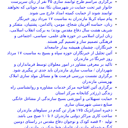
برگزاری مراسم طرح توانمند سازی ۳۵ نفر از زنان سرپرست
خانوار غیر تحت حمایت در شهرستان نکا/ مدد جویانی که نخواهند
توانمند شوند از حمایت کمیته امداد خارج می شوند.
پیام سپاه کربلا مازندران به مناسبت ۱۷ مرداد روز خبرنگار
زنان، حماسه آفرینان شجاع، مومن، پاکدامن، پشتیبان، متفکر و
شریف هشت سال دفاع مقدس بودند/ به برکت انقلاب اسلامی،
زنان ایران اسلامی در حوزه های علمی، سیاسی، اجتماعی و
فرهنگی تصمیم ساز و تصمیم گیر هستند.
خبرنگاران، چشمان همیشه بیدار جامعه‌اند
آئین تجلیل از خبرنگاران حوزه سپاه و بسیج به مناسبت ۱۷ مرداد
روز خبرنگا در مازندران
تاکید بر معرفی مشاور در امور معلولان توسط فرمانداران و
شهرداران / مناسب سازی مازندران باید جدی تر پیگیری شود.
برگزاری نشست بررسی فرصت ها و مسائل مولد سازی املاک
بهزیستی مازندران
برگزاری آئین افتتاحیه مرکز خدمات مشاوره و روانشناسی راه
زندگی (رز)در کتابخانه مرکز استان
حمایت تسهیلاتی و آموزشی بسیج سازندگی از مشاغل خانگی
صنایع دستی شهرستان ساری
ذخیره استراتژیک ۱۷۵ هزار تن گندم در سیلوهای مازندران
ساعت کاری مراکز دولتی مازندران ۶ تا ۱۰ صبح می باشد.
تولید ۴۰ قصه کودک و نوجوان دفاع مقدس در راستای دومین
کنگره شهدای مازندران علویان خط شکن در مازندران