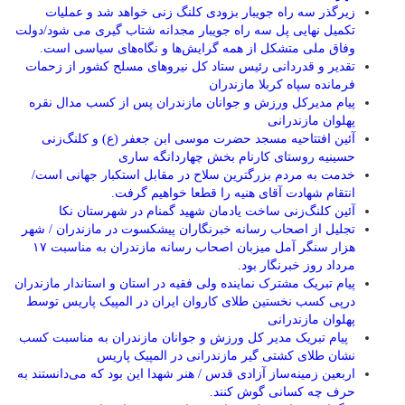
زیرگذر سه راه جویبار بزودی کلنگ زنی خواهد شد و عملیات
تکمیل نهایی پل سه راه جویبار مجدانه شتاب گیری می شود/دولت
وفاق ملی متشکل از همه گرایش‌ها و نگاه‌های سیاسی است.
تقدیر و قدردانی رئیس ستاد کل نیرو‌های مسلح کشور از زحمات
فرمانده سپاه کربلا مازندران
پیام مدیرکل ورزش و جوانان مازندران پس از کسب مدال نقره
پهلوان مازندرانی
آئین افتتاحیه مسجد حضرت موسی ابن جعفر (ع) و کلنگ‌زنی
حسینیه روستای کارنام بخش چهاردانگه ساری
خدمت به مردم بزرگترین سلاح در مقابل استکبار جهانی است/
انتقام شهادت آقای هنیه را قطعا خواهیم گرفت.
آئین کلنگ‌زنی ساخت یادمان شهید گمنام در شهرستان نکا
تجلیل از اصحاب رسانه خبرنگاران پیشکسوت در مازندران / شهر
هزار سنگر آمل میزبان اصحاب رسانه مازندران به مناسبت ۱۷
مرداد روز خبرنگار بود.
پیام تبریک مشترک نماینده ولی فقیه در استان و استاندار مازندران
درپی کسب نخستین طلای کاروان ایران در المپیک پاریس توسط
پهلوان مازندرانی
‍ ‍ پیام تبریک مدیر کل ورزش و جوانان مازندران به مناسبت کسب
نشان طلای کشتی گیر مازندرانی در المپیک پاریس
اربعین زمینه‌ساز آزادی قدس / هنر شهدا این بود که می‌دانستند به
حرف چه کسانی گوش کنند.