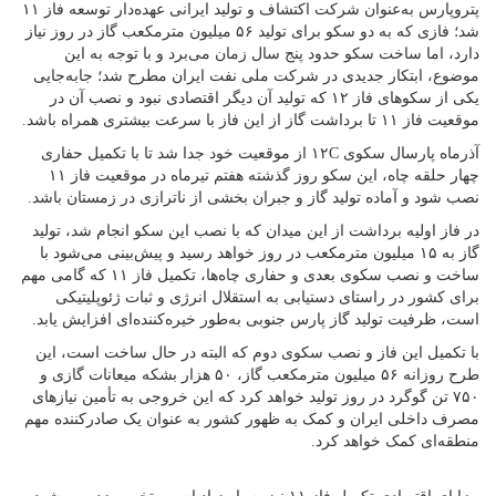
پتروپارس به‌عنوان شرکت اکتشاف و تولید ایرانی عهده‌دار توسعه فاز ۱۱
شد؛ فازی که به دو سکو برای تولید ۵۶ میلیون مترمکعب گاز در روز نیاز
دارد، اما ساخت سکو حدود پنج سال زمان می‌برد و با توجه به این
موضوع، ابتکار جدیدی در شرکت ملی نفت ایران مطرح شد؛ جابه‌جایی
یکی از سکوهای فاز ۱۲ که تولید آن دیگر اقتصادی نبود و نصب آن در
موقعیت فاز ۱۱ تا برداشت گاز از این فاز با سرعت بیشتری همراه باشد.
آذرماه پارسال سکوی ۱۲C از موقعیت خود جدا شد تا با تکمیل حفاری
چهار حلقه چاه، این سکو روز گذشته هفتم تیرماه در موقعیت فاز ۱۱
نصب شود و آماده تولید گاز و جبران بخشی از ناترازی در زمستان باشد.
در فاز اولیه برداشت از این میدان که با نصب این سکو انجام شد، تولید
گاز به ۱۵ میلیون مترمکعب در روز خواهد رسید و پیش‌بینی می‌شود با
ساخت و نصب سکوی بعدی و حفاری چاه‌ها، تکمیل فاز ۱۱ که گامی مهم
برای کشور در راستای دستیابی به استقلال انرژی و ثبات ژئوپلیتیکی
است، ظرفیت تولید گاز پارس جنوبی به‌طور خیره‌کننده‌ای افزایش یابد.
با تکمیل این فاز و نصب سکوی دوم که البته در حال ساخت است، این
طرح روزانه ۵۶ میلیون مترمکعب گاز، ۵۰ هزار بشکه میعانات گازی و
۷۵۰ تن گوگرد در روز تولید خواهد کرد که این خروجی به تأمین نیازهای
مصرف داخلی ایران و کمک به ظهور کشور به عنوان یک صادرکننده مهم
منطقه‌ای کمک خواهد کرد.