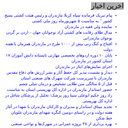
اخرین اخبار
پیام تبریک فرمانده سپاه کربلا مازندران و رئیس هیئت کشتی بسیج
کشور ” به مناسبت ۵ شهریورماه روز ملی کشتی
نماينده ولی فقیه در مازندران
مدال طلای رقابت های کشتی آزاد نوجوانان جهان – اردن بر گردن
نوجوان مازندرانی
افتتاح و کنگ زنی بیش از ۱۰۰۰ طرح در مازندران همزمان با هفته
دولت
پایان ۱۰ دوره اردوهای تخصصی مهارتی تابستانه دانش آموزان ۱۷
استان کشور در مازندران
اجرای نمایش‌های ایثار در مازندران
دیدار و نشست مدیر کل حفظ آثار و نشر ارزش های دفاع مقدس
مازندران با سرپرست شرکت شهرک های صنعتی استان
قبل از ۵ سالگی سن طلایی تشخیص و درمان تنبلی چشم
حضور استاندار مازندران در اداره کل بهزیستی استان به مناسبت
زاد روز حکیم ابوعلی سینا روز پزشک/ تجلیل از پزشکان شاغل در
اداره کل بهزیستی
تجدید میثاق استاندار و مدیران و کارکنان مازندران با شهدا در آغاز
هفته دولت و در راستای دومین کنگره شهدای مازندران علویان
خط شکن
بهره برداری از ۳۸ بروژه عمرانی در شهرک‌ها و نواحی صنعتی