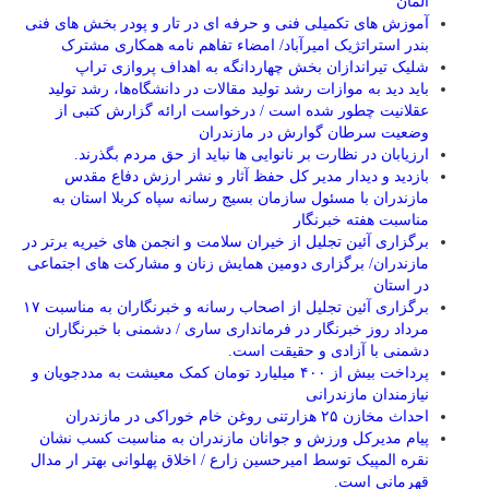
آلمان
آموزش های تکمیلی فنی و حرفه ای در تار و پودر بخش های فنی
بندر استراتژیک امیرآباد/ امضاء تفاهم نامه همکاری مشترک
شلیک تیراندازان بخش چهاردانگه به اهداف پروازی تراپ
باید دید به موازات رشد تولید مقالات در دانشگاه‌ها، رشد تولید
عقلانیت چطور شده است / درخواست ارائه گزارش کتبی از
وضعیت سرطان گوارش در مازندران
ارزیابان در نظارت بر نانوایی ها نباید از حق مردم بگذرند.
بازدید و دیدار مدیر کل حفظ آثار و نشر ارزش دفاع مقدس
مازندران با مسئول سازمان بسیج رسانه سپاه کربلا استان به
مناسبت هفته خبرنگار
برگزاری آئین تجلیل از خیران سلامت و انجمن های خیریه برتر در
مازندران/ برگزاری دومین همایش زنان و مشارکت های اجتماعی
در استان
برگزاری آئین تجلیل از اصحاب رسانه و خبرنگاران به مناسبت ۱۷
مرداد روز خبرنگار در فرمانداری ساری / دشمنی با خبرنگاران
دشمنی با آزادی و حقیقت است.
پرداخت بیش از ۴۰۰ میلیارد تومان کمک معیشت به مددجویان و
نیازمندان مازندرانی
احداث مخازن ۲۵ هزارتنی روغن خام خوراکی در مازندران
پیام مدیرکل ورزش و جوانان مازندران به مناسبت کسب نشان
نقره المپیک توسط امیرحسین زارع / اخلاق پهلوانی بهتر ار مدال
قهرمانی است.