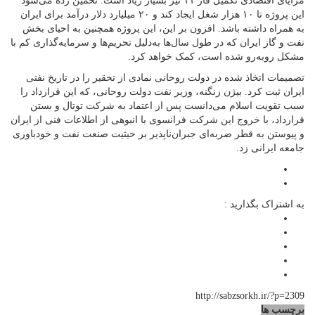
مزایای اقتصادی تکمیل فاز ۱۱ نیز بسیار زیاد است. تخمین زده می‌شود
این پروژه تا ۱۰ هزار شغل ایجاد کند و ۲۰ میلیارد دلار درآمد برای ایران
به همراه داشته باشد. افزون بر این، این پروژه همچنین به احیای بخش
نفت و گاز ایران که در طول سال‌ها به‌دلیل تحریم‌ها و سرمایه‌گذاری کم با
مشکل روبه‌رو شده است، کمک خواهد کرد.
تصمیمات اتخاذ شده در دولت روحانی نمادی از تحقیر را در تاریخ نفتی
ایران ثبت کرد. بیژن زنگنه، وزیر نفت دولت روحانی، که این قرارداد را
سبب تقویت اسلام می‌دانست پس از اعتماد به شرکت توتال و بستن
قرارداد، با خروج این شرکت فرانسوی با انبوهی از اطلاعات فنی از ایران
و پیوستن به قطر ضربه‌ای جبران‌ناپذیر بر حیثیت صنعت نفت و خودباوری
جامعه ایرانی زد.
به اشتراک بگذارید :
http://sabzsorkh.ir/?p=2309
برچسب ها