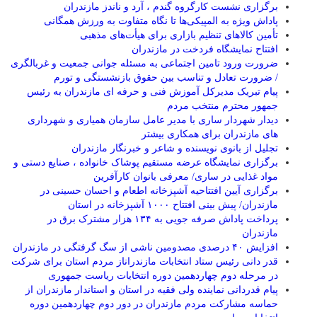
برگزاری نشست کارگروه گندم ، آرد و ناندز مازندران
پاداش ویژه به المپیکی‌ها تا نگاه متفاوت به ورزش همگانی
تأمین کالاهای تنظیم بازاری برای هیأت‌های مذهبی
افتتاح نمایشگاه فردخت در مازندران
ضرورت ورود تامین اجتماعی به مسئله جوانی جمعیت و غربالگری
/ ضرورت تعادل و تناسب بین حقوق بازنشستگی و تورم
پیام تبریک مدیرکل آموزش فنی و حرفه ای مازندران به رئیس
جمهور محترم منتخب مردم
دیدار شهردار ساری با مدیر عامل سازمان همیاری و شهرداری
های مازندران برای همکاری بیشتر
تجلیل از بانوی نویسنده و شاعر و خبرنگار مازندران
برگزاری نمایشگاه عرضه مستقیم پوشاک خانواده ، صنایع دستی و
مواد غذایی در ساری/ معرفی بانوان کارآفرین
برگزاری آیین افتتاحیه آشپزخانه اطعام و احسان حسینی در
مازندران/ پیش بینی افتتاح ۱۰۰۰ آشپزخانه در استان
پرداخت پاداش صرفه جویی به ۱۳۴ هزار مشترک برق در
مازندران
افزایش ۴۰ درصدی مصدومین ناشی از سگ گرفتگی در مازندران
قدر دانی رئیس ستاد انتخابات مازندراناز مردم استان برای شرکت
در مرحله دوم چهاردهمین دوره انتخابات ریاست جمهوری
پیام قدردانی نماینده ولی فقیه در استان و استاندار مازندران از
حماسه مشارکت مردم مازندران در دور دوم چهاردهمین دوره