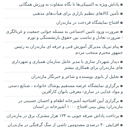
پاداش ویژه به المپیکی‌ها تا نگاه متفاوت به ورزش همگانی
تأمین کالاهای تنظیم بازاری برای هیأت‌های مذهبی
افتتاح نمایشگاه فردخت در مازندران
ضرورت ورود تامین اجتماعی به مسئله جوانی جمعیت و غربالگری
/ ضرورت تعادل و تناسب بین حقوق بازنشستگی و تورم
پیام تبریک مدیرکل آموزش فنی و حرفه ای مازندران به رئیس
جمهور محترم منتخب مردم
دیدار شهردار ساری با مدیر عامل سازمان همیاری و شهرداری
های مازندران برای همکاری بیشتر
تجلیل از بانوی نویسنده و شاعر و خبرنگار مازندران
برگزاری نمایشگاه عرضه مستقیم پوشاک خانواده ، صنایع دستی
و مواد غذایی در ساری/ معرفی بانوان کارآفرین
برگزاری آیین افتتاحیه آشپزخانه اطعام و احسان حسینی در
مازندران/ پیش بینی افتتاح ۱۰۰۰ آشپزخانه در استان
پرداخت پاداش صرفه جویی به ۱۳۴ هزار مشترک برق در مازندران
افزایش ۴۰ درصدی مصدومین ناشی از سگ گرفتگی در مازندران