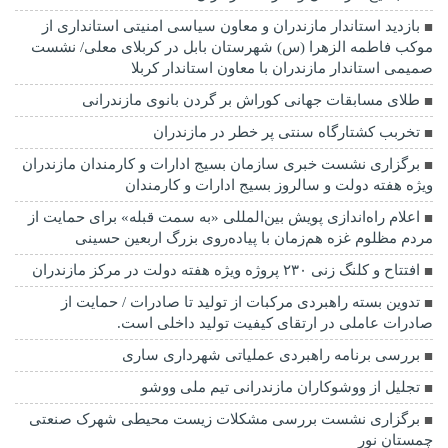
بازدید استاندار مازندران و معاون سیاسی امنیتی استانداری از
موکب فاطمه الزهرا (س) شهرستان بابل در کربلای معلی/ نشست
صمیمی استاندار مازندران با معاون استاندار کربلا
طلای مسابقات جهانی کوراش بر گردن بانوی مازندرانی
تخربب کشتارگاه سنتی پر خطر در مازندران
برگزاری نشست خبری سازمان بسیج ادارات و کارمندان مازندران
ویژه هفته دولت و سالروز بسیج ادارات و کارمندان
اعلام راه‌اندازی پویش بین‌المللی «به سمت قبله» برای حمایت از
مردم مظلوم غزه هم‌زمان با پیاده‌روی بزرگ اربعین حسینی
افتتاح و کلنگ زنی ۲۳۰ پروژه ویژه هفته دولت در مرکز مازندران
تدوین بسته راهبردی مرکبات از تولید تا صادرات / حمایت از
صادرات عاملی در ارتقای کیفیت تولید داخلی است.
بررسی برنامه راهبردی عملیاتی شهرداری ساری
تجلیل از ووشوکاران مازندرانی تیم ملی ووشو
برگزاری نشست بررسی مشکلات زیست محیطی شهرک صنعتی
چمستان نور