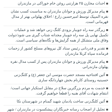
احداث مخازن ۲۵ هزارتنی روغن خام خوراکی در مازندران
پیام مدیرکل ورزش و جوانان مازندران به مناسبت کسب نشان
نقره المپیک توسط امیرحسین زارع / اخلاق پهلوانی بهتر ار مدال
قهرمانی است.
زیرگذر سه راه جویبار بزودی کلنگ زنی خواهد شد و عملیات
تکمیل نهایی پل سه راه جویبار مجدانه شتاب گیری می شود/دولت
وفاق ملی متشکل از همه گرایش‌ها و نگاه‌های سیاسی است.
تقدیر و قدردانی رئیس ستاد کل نیرو‌های مسلح کشور از زحمات
فرمانده سپاه کربلا مازندران
پیام مدیرکل ورزش و جوانان مازندران پس از کسب مدال نقره
پهلوان مازندرانی
آئین افتتاحیه مسجد حضرت موسی ابن جعفر (ع) و کلنگ‌زنی
حسینیه روستای کارنام بخش چهاردانگه ساری
خدمت به مردم بزرگترین سلاح در مقابل استکبار جهانی است/
انتقام شهادت آقای هنیه را قطعا خواهیم گرفت.
آئین کلنگ‌زنی ساخت یادمان شهید گمنام در شهرستان نکا
تجلیل از اصحاب رسانه خبرنگاران پیشکسوت در مازندران / شهر