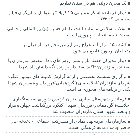
یک مخزن دولتی هم در استان نداریم
دیدار فرمانده لشکر عملیاتی ۲۵ کربلا ” با عوامل و بازیگران فیلم
سینمایی کد ۱۳۳
انقلاب اسلامی ما مانند انقلاب امام حسین (ع) بین‌المللی و جهانی
است/ نتیجه انتخابات پیروزی است.
کشف ۱۵ مرکز استخراج رمز ارز غیرمجاز در مازندران/ با
متخلفان برخورد قاطع می شود.
دیدار مدیرکل حفظ آثار و نشر ارزش‌های دفاع مقدس مازندران با
استاندار مازندران/ تاکید استاندار بر زنده نگه داشتن یاد شهدا
برگزاری نشست تخصصی و ارائه گزارش کمیته های دومین کنگره
شهدای مازندران /اجلاسیه ی ( گردهمایی)فرزندان و همسران شهدا
یکی از برنامه های محوری ما است.
فرماندار شهرستان ساری بعنوان “رئیس شورای سیاستگذاری
اجلاسیه( گردهمایی) فرزندان شهدا” کنگره بزرگداشت چهارده هزار
و پانصد شهید استان مازندران منصوب شد.
سازمان‌هاي مردم‌نهاد نمادي از مشاركت اجتماعي / دغدغه حال
حاضر جامه دغدغه فرهنگی است.