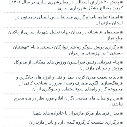
پخش ۲۰ هزار تن آسفالت در معابرشهری ساری در سال ۱۴۰۲ /
کمبود مصالح مشکل شهرداری ساری
امضاء تفاهم نامه برگزاری مسابقات بین المللی بدمینتون در
استان مازندران
سجده‌ای عاشقانه در میدان جهاد/ تجلیل شهردار ساری از پاکبان
مبلغ نماز
برگزاری پویش سوگواره شیرخوارگان حسینی با نام “بهشتیان
حسینی ” در بهزیستی مازندران
پیام قدردانی رئیس فدراسیون ورزش های همگانی از مدیرکل
ورزش و جوانان مازندران
باید به سمت مدرن کردن حمل و نقل و انرژی‌های جایگزین و
فرهنگ‌سازی الگوی مصرف رفت / ضرورت شناخت کافی از
مجموعه گاز و راه‌های سوءاستفاده و جلوگیری از آن
مردم و هیات های مذهبی نگران اقلام مورد نظر در ماه محرم
نباشند.
دیدار فرماندار مرکز مازندران با خانواده های شهدا
برگزاری نشست کارگروه گندم ، آرد و ناندز مازندران