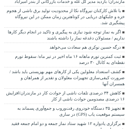
مازندران/ بازدید مدیر کل غله و خدمات بازرگانی از بندر امیرآباد
با تلاش کارکنان نیروگاه نکا از محدودیت تولید برق ناشی از هجوم
خزه و جلبکهای دریایی در کوتاهترین زمان ممکن در این نیروگاه
پیشگیری شد.
اگر به نماز توجه شود نیازی به پیگیری و تاکید در انجام دیگر کارها
نداریم / مسئولان دغدغه نماز را داشته باشند
درگه حسین نوکری هم سعادت می‌خواهد
ثبت کمترین تورم ماهانه ۱۶ ماه اخیر در تیر ماه/ سقوط تورم
نقطه‌ای به کانال ۳۰ درصد
کشف استعداد معلولین یکی از کارهای مهم بهزیستی باید باشد /
ضرورت کیفی‌سازی تجهیزات معلولان و تقدیر از همراهان و
همسران آنها
کاهش ۳۴ درصدی تلفات ناشی از حوادث كار در مازندران/افزایش
۱۶ درصدی مصدومین حوادث ناشی از کار
تجهیز ۳۵ دستگاه خودروی رفت‌وروب و جمع‌آوری پسماند به
سیستم موقعیت یاب (GPS) در ساری
برگزاری یادواره ۱۲ شهید ستاد نماز جمعه و دو امام جمعه فقید