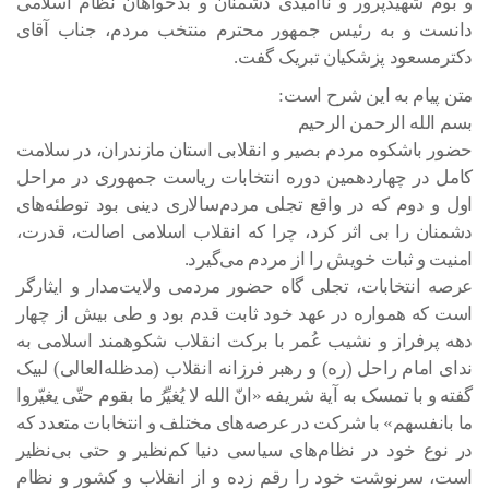
و بوم شهیدپرور و ناامیدی دشمنان و بدخواهان نظام اسلامی
دانست و به رئیس جمهور محترم منتخب مردم، جناب آقای
دکترمسعود پزشکیان تبریک گفت.
متن پیام به این شرح است:
بسم الله الرحمن الرحیم
حضور باشکوه مردم بصیر و انقلابی استان مازندران، در سلامت
کامل در چهاردهمین دوره انتخابات ریاست جمهوری در مراحل
اول و دوم که در واقع تجلی مردم‌سالاری دینی بود توطئه‌های
دشمنان را بی اثر کرد، چرا که انقلاب اسلامی اصالت، قدرت،
امنیت و ثبات خویش را از مردم می‌گیرد.
عرصه انتخابات، تجلی گاه حضور مردمی ولایت‌مدار و ایثارگر
است که همواره در عهد خود ثابت قدم بود و طی بیش از چهار
دهه پرفراز و نشیب عُمر با برکت انقلاب شکوهمند اسلامی به
ندای امام راحل (ره) و رهبر فرزانه انقلاب (مدظله‌العالی) لبیک
گفته و با تمسک به آیة شریفه «انّ الله لا یُغیِّرُ ما بقوم حتّی یغیّروا
ما بانفسهم» با شرکت در عرصه‌های مختلف و انتخابات متعدد که
در نوع خود در نظام‌های سیاسی دنیا کم‌نظیر و حتی بی‌نظیر
است، سرنوشت خود را رقم زده و از انقلاب و کشور و نظام