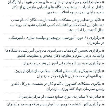
حمایت قاطع جمع کثیری از خانواده های معظم شهدا و ایثارگران
شاغل در ادارات ،نهادها و دستگاه های اجرایی مازندران از دکتر
سعید جلیلی نامزد جبهه انقلاب اسلامی
تاکید بر تعظیم و حل مشکلات جامعه بازنشستگان / تمام سعی
دشمنان این است که در انتخابات کسی انتخاب نشود که روند سه
سال گذشته را ادامه دهد
برگزاری ۶۱ دوره آموزشی، ترویجی و توانمند سازی دامپزشکی
در مازندران
برگزاری نخسین گردهمایی سراسری معاونین آموزشی دانشگاه‌ها
و اساتید درس علوم و معارف دفاع مقدس و مقاومت کشور
برگزاری نخستین المپیاد ملی آموزش هنر در مازندران
بازدید مدیرکل بنیاد مسکن انقلاب اسلامی مازندران از پروژه
سیدالشهدای خدمت ( پل تا پل) مرکز مازندران
پیگیری مشکلات کشاورزان گندم کار در نشست مدیرکل غله و
رئیس سازمان جهاد کشاورزی مازندران
صادرات ۷ میلیاردی انواع صنایع دستی از مرکز مازندران
برگزاری آئین اختتامیه دومین جشنواره سرود فجر بسیج مازندران