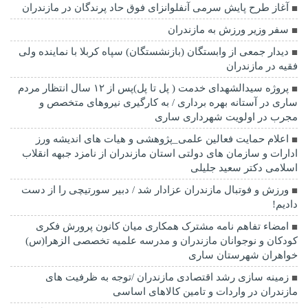
آغاز طرح پایش سرمی آنفلوانزای فوق حاد پرندگان در مازندران
سفر وزیر ورزش به مازندران
دیدار جمعی از وابستگان (بازنشستگان) سپاه کربلا با نماینده ولی
فقیه در مازندران
پروژه سیدالشهدای خدمت ( پل تا پل)پس از ۱۲ سال انتظار مردم
ساری در آستانه بهره برداری / به کارگیری نیروهای متخصص و
مجرب در اولویت شهرداری ساری
اعلام حمایت فعالین علمی_پژوهشی و هیات های اندیشه ورز
ادارات و سازمان های دولتی استان مازندران از نامزد جبهه انقلاب
اسلامی دکتر سعید جلیلی
ورزش و فوتبال مازندران عزادار شد / دبیر سورتیچی را از دست
دادیم!
امضاء تفاهم نامه مشترک همکاری میان کانون پرورش فکری
کودکان و نوجوانان مازندران و مدرسه علمیه تخصصی الزهرا(س)
خواهران شهرستان ساری
زمینه سازی رشد اقتصادی مازندران /توجه به ظرفیت های
مازندران در واردات و تامین کالاهای اساسی