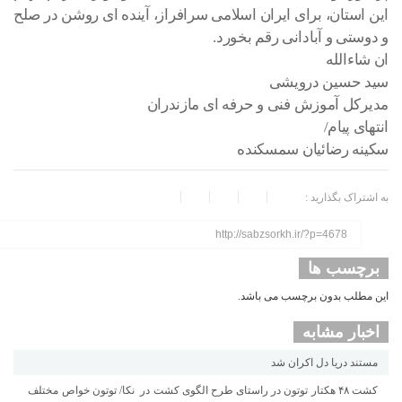
این استان، برای ایران اسلامی سرافراز، آینده ای روشن در صلح
و دوستی و آبادانی رقم بخورد.
ان شاءالله
سید حسین درویشی
مدیرکل آموزش فنی و حرفه ای مازندران
انتهای پیام/
سکینه رضائیان سمسکنده
به اشتراک بگذارید :
http://sabzsorkh.ir/?p=4678
برچسب ها
این مطلب بدون برچسب می باشد.
اخبار مشابه
مستند دریا دل اکران شد
کشت ۴۸ هکتار توتون در راستای طرح الگوی کشت در نکا/ توتون خواص مختلف