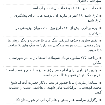
شهرستان ساری
حجاب، میوه عفاف و عفاف، ریشه حجاب است
غرق شدن ۱۱۸نفر در مازندران/ توصيه هايی برای پيشگيری از
غرق شدن
بهره برداری بیش از ۱۳۰ طرح ویژه مددجویان بهزیستی در
مازندران
عقیم سازی و حذف فیزیکی سگ های بلا صاحب و دیگر روش ها
روش مفیدی نیست هزینه سنگینی هم دارد/ به سگ های بلا صاحب
غذا ندهید.
پرداخت ۷۳۵ میلیون تومان تسهیلات اشتغال زایی در شهرستان
تنکابن
بهترین عزاداری برای امام حسین (ع) مبارزه با ظلم و فساد است/
ضرورت گسترش عفو و عدالت در جامعه
استاندار مازندران، با حضور در بیت یادگار حضرت آیت ا.. شیخ
محمد کوهستانی درگذشت مادر شهیدان هاشمی نسب را تسلیت
گفت:
برگزاری مراسم علم بستن و علم گردانی در شهرستان نکا