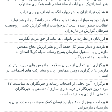
بندر استراتژیک امیرآباد/ امضاء تفاهم نامه همکاری مشترک
شلیک تیراندازان بخش چهاردانگه به اهداف پروازی تراپ
باید دید به موازات رشد تولید مقالات در دانشگاه‌ها، رشد تولید
عقلانیت چطور شده است / درخواست ارائه گزارش کتبی از وضعیت
سرطان گوارش در مازندران
ارزیابان در نظارت بر نانوایی ها نباید از حق مردم بگذرند.
بازدید و دیدار مدیر کل حفظ آثار و نشر ارزش دفاع مقدس
مازندران با مسئول سازمان بسیج رسانه سپاه کربلا استان به
مناسبت هفته خبرنگار
برگزاری آئین تجلیل از خیران سلامت و انجمن های خیریه برتر در
مازندران/ برگزاری دومین همایش زنان و مشارکت های اجتماعی در
استان
برگزاری آئین تجلیل از اصحاب رسانه و خبرنگاران به مناسبت ۱۷
مرداد روز خبرنگار در فرمانداری ساری / دشمنی با خبرنگاران
دشمنی با آزادی و حقیقت است.
پرداخت بیش از ۴۰۰ میلیارد تومان کمک معیشت به مددجویان و
نیازمندان مازندرانی