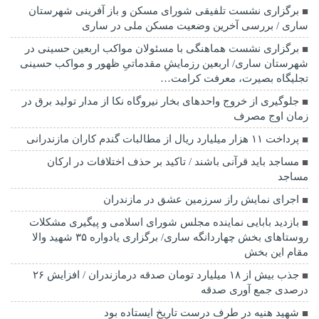
برگزاری ‌نشست تلفیقی شورای مسکن و باز آفرینی شهرستان
ساری / بررسی آخرین وضعیت مسکن ملی در ساری
برگزاری نشست هماهنگی با مسئولان مواکب اربعین حسینی در
شهرستان ساری/ اربعین رزمایشِ مقدماتیِ ظهور و مواکب حسینی
تجلیگاه بصیرت، معرفت کرامت…
جلوگیری از خروج واحدهای بخار نیروگاه نکا از مدار تولید برق در
زمان اوج مصرف
پرداخت ۱۱ هزار میلیارد ریال از مطالبات گندم کاران مازندرانی
مساجد باید قرآنی باشند / تاکید بر حذف اختلافات در ارکان
مساجد
اجرای نمایش راز سرزمین عشق در مازندران
بازدید بابایی نماینده مجلس شورای اسلامی و پیگیری مشکلات
روستاهای بخش چهاردانگه ساری/ برگزاری یادواره ۳۵ شهید والا
مقام این بخش
جذب بیش از ۱۸ میلیارد تومان صدقه درمازندران / افزایش ۲۶
درصدی جمع آوری صدقه
شهید هنیه در طرف درست تاریخ ایستاده بود