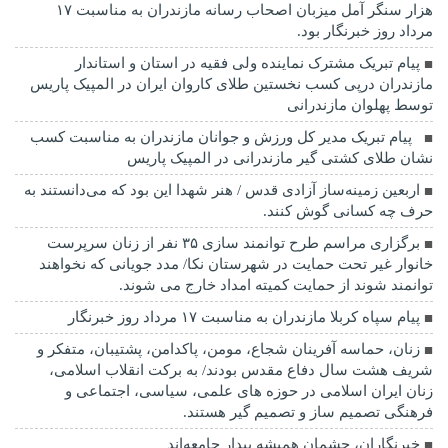
هزار سنگر آمل میزبان اصحاب رسانه مازندران به مناسبت ۱۷
مرداد روز خبرنگار بود.
پیام تبریک مشترک نماینده ولی فقیه در استان و استاندار
مازندران درپی کسب نخستین طلای کاروان ایران در المپیک پاریس
توسط پهلوان مازندرانی
‍ ‍ پیام تبریک مدیر کل ورزش و جوانان مازندران به مناسبت کسب
نشان طلای کشتی گیر مازندرانی در المپیک پاریس
اربعین زمینه‌ساز آزادی قدس / هنر شهدا این بود که می‌دانستند به
حرف چه کسانی گوش کنند.
برگزاری مراسم طرح توانمند سازی ۳۵ نفر از زنان سرپرست
خانوار غیر تحت حمایت در شهرستان نکا/ مدد جویانی که نخواهند
توانمند شوند از حمایت کمیته امداد خارج می شوند.
پیام سپاه کربلا مازندران به مناسبت ۱۷ مرداد روز خبرنگار
زنان، حماسه آفرینان شجاع، مومن، پاکدامن، پشتیبان، متفکر و
شریف هشت سال دفاع مقدس بودند/ به برکت انقلاب اسلامی،
زنان ایران اسلامی در حوزه های علمی، سیاسی، اجتماعی و
فرهنگی تصمیم ساز و تصمیم گیر هستند.
خبرنگاران، چشمان همیشه بیدار جامعه‌اند