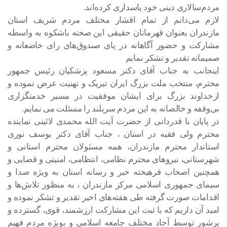
مردم‌سالاری دینی خود پاسداری کرده‌اند.
لازم می‌دانم از تمام اقشار مختلف مردم شریف استان
مازندران بعنوان قهرمانان حقیقی این صحنه باشکوه به واسطه
مشارکت و حضور آگاهانه در پای صندوق‌های رای خاضعانه و
صمیمانه تقدیر و تشکر نمایم
اینجانب به جناب آقای دکتر مسعود پزشکیان رئیس جمهور
محترم، منتخب ملت بزرگ ایران تبریک و تهنیت عرض نموده و
ازخداوند بزرگ برای ایشان موفقیت در مسیر خدمتگزاری
بی‌وقفه و خالصانه به این مردم سربلند را مسئلت می نمایم‌.
در پایان با قدردانی از حضرت آیت الله محمدی لائینی نماینده
محترم ولی فقیه در استان ، جناب آقای دکتر یوسف نوری
استاندار محترم مازندران، همه مسئولان محترم استانی و
شهرستانی، نیروهای محترم نظامی، انتظامی، امنیتی و قضایی و
همچنین اصحاب فرهیخته خبر و رسانه استان به ویژه صدا و
سیمای جمهوری اسلامی مرکز مازندران ، به منظور تلاش‌ها و
اقدامات صورت گرفته طی هفته‌های اخیر تقدیر و تشکر نموده و
امید آن داریم که با ثبت این مشارکت ارزشمند، قوی، گسترده و
پرشور توسط آحاد مختلف جامعه اسلامی و بویژه مردم فهیم