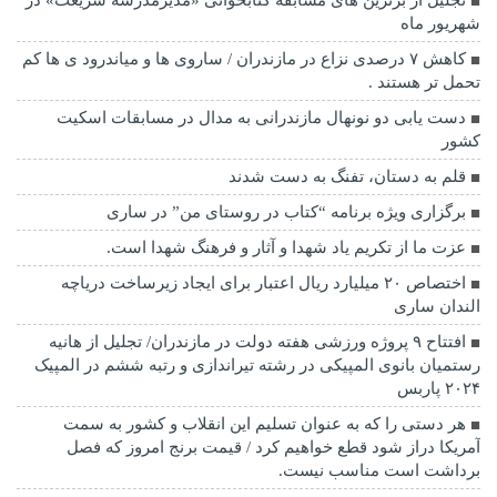
تجلیل از برترین های مسابقه کتابخوانی «مدیرمدرسه شریعت» در
شهریور ماه
کاهش ۷ درصدی نزاع در مازندران / ساروی ها و میاندرود ی ها کم
تحمل تر هستند‌ .
دست یابی دو نونهال مازندرانی به مدال در مسابقات اسکیت
کشور
قلم به دستان، تفنگ به دست شدند
برگزاری ویژه برنامه “کتاب در روستای من” در ساری
عزت ما از تکریم یاد شهدا و آثار و فرهنگ شهدا است.
اختصاص ۲۰ میلیارد ریال اعتبار برای ایجاد زیرساخت دریاچه
الندان ساری
افتتاح ۹ پروژه ورزشی هفته دولت در مازندران/ تجلیل از هانیه
رستمیان بانوی المپیکی در رشته تیراندازی و رتبه ششم در المپیک
۲۰۲۴ پاربس
هر دستی را که به عنوان تسلیم این انقلاب و کشور به سمت
آمريکا دراز شود قطع خواهیم کرد / قیمت برنج امروز که فصل
برداشت است مناسب نیست.