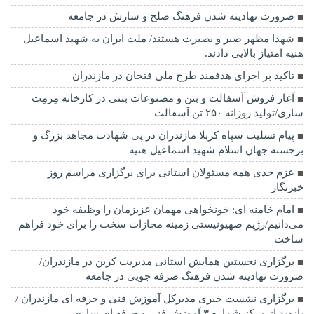
ضرورت نهادینه شدن فرهنگ صلح و سازش در جامعه
شهدا مظهر صبر و بصیرت هستند/ ملت ایران به شهید اسماعیل
هنیه امتیاز بالایی دادند.
تاکید بر اجرای هدفمند طرح ملی فتحان در مازندران
آغاز فروش آسفالت و بتن و مصنوعات بتنی در کارخانه مِرمِت
ساری/تولید روزانه ۲۵۰ تن آسفالت
پیام تسلیت سپاه کربلا مازندران در پی شهادت مجاهد بزرگ و
برجسته جهان اسلام شهید اسماعیل هنیه
عزم جدی همه مسئولان استانی برای برگزاری مراسم روز
خبرنگار
امام خامنه ای: خونخواهی مهمان عزیزمان را وظیفه خود
می‌دانیم/رژیم صهیونیستی زمینه مجازات سخت را برای خود فراهم
ساخت
برگزاری نخستین همایش استانی مدیریت کربن در مازندران/
ضرورت نهادینه شدن فرهنگ صرفه جویی در جامعه
برگزاری نشست خبری مدیرکل آموزش فنی و حرفه ای مازندران /
بازدید از مرکز شماره ۳ آموزش فنی و حرفه ای ساری