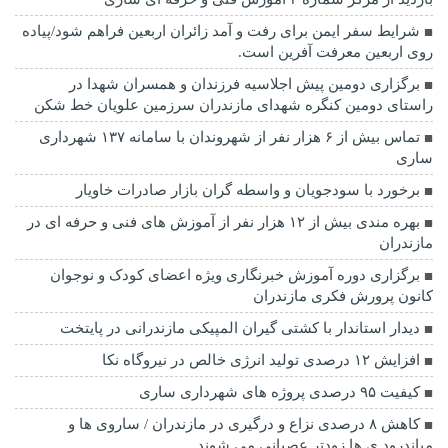
شرایط سفر ایمن برای رفت و آمد زائران اربعین فراهم شود/پیاده
روی اربعین معرفت آفرین است.
برگزاری دومین پیش اجلاسیه فرزندان و همسران شهدا در
راستای دومین کنگره شهدای مازندران سرزمین علویان خط شکن
تماس بیش از ۶ هزار نفر از شهروندان با سامانه ۱۳۷ شهرداری
ساری
برخورد با سودجویان و واسطه گران بازار صادرات خاویار
بهره مندی بیش از ۱۲ هزار نفر از آموزش های فنی و حرفه ای در
مازندران
برگزاری دوره آموزش خبرنگاری ویژه اعضای کودک و نوجوان
کانون پرورش فکری مازندران
دیدار استاندار با کشتی گیران المپیکی مازندرانی در پایتخت
افزایش ۱۲ درصدی تولید انرژی خالص در نیروگاه نکا
کیفیت ۹۵ درصدی پروژه های شهرداری ساری
کاهش ۸ درصدی نزاع و درگیری در مازندران / ساروی ها و
میاندرود ی ها زودتر عصبانی می شوند.