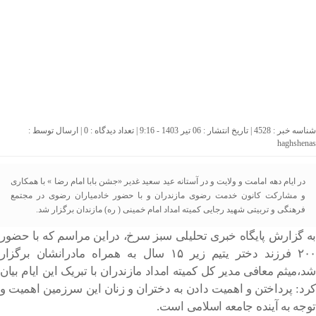
شناسه خبر : 4528 | تاریخ انتشار : 06 تیر 1403 - 9:16 | تعداد دیدگاه :
0
| ارسال توسط :
haghshenas
در ایام دهه امامت و ولایت و در آستانه عید سعید غدیر «جشن بابا امام رضا » با همکاری
و مشارکت کانون خدمت رضوی مازندران و با حضور خادمیاران رضوی در مجتمع
فرهنگی و تربیتی شهید رجایی کمیته امداد امام خمینی ( ره) مازندان برگزار شد.
به گزارش پایگاه خبری تحلیلی سبز سرخ، دراین مراسم که با حضور
۲٠٠ فرزند دختر یتیم زیر ۱۵ سال به همراه مادرانشان برگزار
شد،میثم معافی مدیر کل کمیته امداد مازندران با تبریک این ایام بیان
کرد: پرداختن و اهمیت دادن به دختران و زنان این سرزمین اهمیت و
توجه به آینده جامعه اسلامی است.