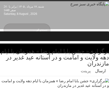
شنبه, ۱۷ مرداد , ۱۴۰۵ | برابر با : 24
صفر 1448
Saturday, 8 August , 2026
برگزاری« جشن بابا امام رضا » همزمان با ایام
دهه ولایت و امامت و در آستانه عید غدیر در
مازندران
ارسال
پرینت