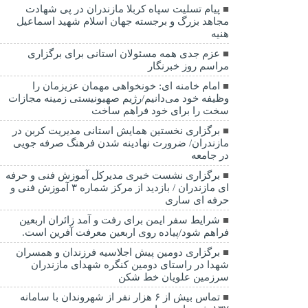
پیام تسلیت سپاه کربلا مازندران در پی شهادت
مجاهد بزرگ و برجسته جهان اسلام شهید اسماعیل
هنیه
عزم جدی همه مسئولان استانی برای برگزاری
مراسم روز خبرنگار
امام خامنه ای: خونخواهی مهمان عزیزمان را
وظیفه خود می‌دانیم/رژیم صهیونیستی زمینه مجازات
سخت را برای خود فراهم ساخت
برگزاری نخستین همایش استانی مدیریت کربن در
مازندران/ ضرورت نهادینه شدن فرهنگ صرفه جویی
در جامعه
برگزاری نشست خبری مدیرکل آموزش فنی و حرفه
ای مازندران / بازدید از مرکز شماره ۳ آموزش فنی و
حرفه ای ساری
شرایط سفر ایمن برای رفت و آمد زائران اربعین
فراهم شود/پیاده روی اربعین معرفت آفرین است.
برگزاری دومین پیش اجلاسیه فرزندان و همسران
شهدا در راستای دومین کنگره شهدای مازندران
سرزمین علویان خط شکن
تماس بیش از ۶ هزار نفر از شهروندان با سامانه