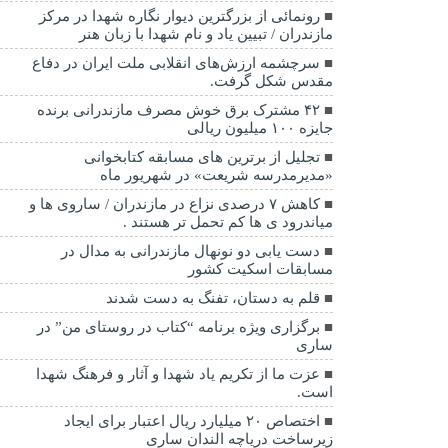
رونمائی از بزرگترین دیوار نگاره شهدا در مرکز
مازندران / تبیین یاد و نام شهدا با زبان هنر
سرچشمه ارزش‌های انقلابی ملت ایران در دفاع
مقدس شکل گرفت.
۴۲ مشترک برق خوش مصرف مازندرانی برنده
جایزه ۱۰۰ میلیون ریالی
تجلیل از برترین های مسابقه کتابخوانی
«مدیرمدرسه شریعت» در شهریور ماه
کاهش ۷ درصدی نزاع در مازندران / ساروی ها و
میاندرود ی ها کم تحمل تر هستند‌ .
دست یابی دو نونهال مازندرانی به مدال در
مسابقات اسکیت کشور
قلم به دستان، تفنگ به دست شدند
برگزاری ویژه برنامه “کتاب در روستای من” در
ساری
عزت ما از تکریم یاد شهدا و آثار و فرهنگ شهدا
است.
اختصاص ۲۰ میلیارد ریال اعتبار برای ایجاد
زیرساخت دریاچه الندان ساری