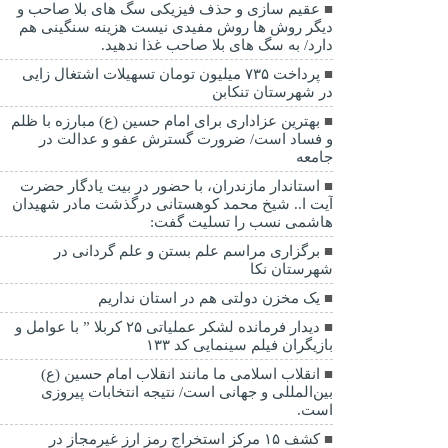
عقیم سازی و حذف فیزیکی سگ های بلا صاحب و
دیگر روش ها روش مفیدی نیست هزینه سنگینی هم
دارد/ به سگ های بلا صاحب غذا ندهید.
پرداخت ۷۳۵ میلیون تومان تسهیلات اشتغال زایی
در شهرستان تنکابن
بهترین عزاداری برای امام حسین (ع) مبارزه با ظلم
و فساد است/ ضرورت گسترش عفو و عدالت در
جامعه
استاندار مازندران، با حضور در بیت یادگار حضرت
آیت ا.. شیخ محمد کوهستانی درگذشت مادر شهیدان
هاشمی نسب را تسلیت گفت:
برگزاری مراسم علم بستن و علم گردانی در
شهرستان نکا
یک مخزن دولتی هم در استان نداریم
دیدار فرمانده لشکر عملیاتی ۲۵ کربلا ” با عوامل و
بازیگران فیلم سینمایی کد ۱۳۳
انقلاب اسلامی ما مانند انقلاب امام حسین (ع)
بین‌المللی و جهانی است/ نتیجه انتخابات پیروزی
است.
کشف ۱۵ مرکز استخراج رمز ارز غیرمجاز در