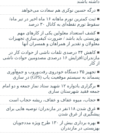
داشته باشند
درگه حسین نوکری هم سعادت می‌خواهد
ثبت کمترین تورم ماهانه ۱۶ ماه اخیر در تیر ماه/
سقوط تورم نقطه‌ای به کانال ۳۰ درصد
کشف استعداد معلولین یکی از کارهای مهم
بهزیستی باید باشد / ضرورت کیفی‌سازی تجهیزات
معلولان و تقدیر از همراهان و همسران آنها
کاهش ۳۴ درصدی تلفات ناشی از حوادث كار در
مازندران/افزایش ۱۶ درصدی مصدومین حوادث ناشی
از کار
تجهیز ۳۵ دستگاه خودروی رفت‌وروب و جمع‌آوری
پسماند به سیستم موقعیت یاب (GPS) در ساری
برگزاری یادواره ۱۲ شهید ستاد نماز جمعه و دو امام
جمعه فقید شهرستان ساری
حجاب، میوه عفاف و عفاف، ریشه حجاب است
غرق شدن ۱۱۸نفر در مازندران/ توصيه هايی برای
پيشگيری از غرق شدن
بهره برداری بیش از ۱۳۰ طرح ویژه مددجویان
بهزیستی در مازندران