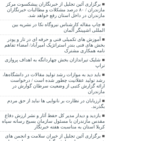
برگزاری آئین تجلیل از خبرنگاران پیشکسوت مرکز
مازندران / ۸۰ درصد مشکلات و مطالبات خبرنگاران
مازندران در داخل استان رفع خواهد شد.
چاپ مقاله کارشناس نيروگاه نكا در نشریه بین
المللی اشپینگر آلمان
آموزش های تکمیلی فنی و حرفه ای در تار و پودر
بخش های فنی بندر استراتژیک امیرآباد/ امضاء تفاهم
نامه همکاری مشترک
شلیک تیراندازان بخش چهاردانگه به اهداف پروازی
تراپ
باید دید به موازات رشد تولید مقالات در دانشگاه‌ها،
رشد تولید عقلانیت چطور شده است / درخواست
ارائه گزارش کتبی از وضعیت سرطان گوارش در
مازندران
ارزیابان در نظارت بر نانوایی ها نباید از حق مردم
بگذرند.
بازدید و دیدار مدیر کل حفظ آثار و نشر ارزش دفاع
مقدس مازندران با مسئول سازمان بسیج رسانه سپاه
کربلا استان به مناسبت هفته خبرنگار
برگزاری آئین تجلیل از خیران سلامت و انجمن های