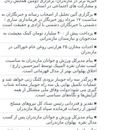
خیریه برتر در مازندران/ برگزاری دومین همایش زنان
و مشارکت های اجتماعی در استان
برگزاری آئین تجلیل از اصحاب رسانه و خبرنگاران به
مناسبت ۱۷ مرداد روز خبرنگار در فرمانداری ساری /
دشمنی با خبرنگاران دشمنی با آزادی و حقیقت است.
پرداخت بیش از ۴۰۰ میلیارد تومان کمک معیشت به
مددجویان و نیازمندان مازندرانی
احداث مخازن ۲۵ هزارتنی روغن خام خوراکی در
مازندران
پیام مدیرکل ورزش و جوانان مازندران به مناسبت
کسب نشان نقره المپیک توسط امیرحسین زارع /
اخلاق پهلوانی بهتر ار مدال قهرمانی است.
زیرگذر سه راه جویبار بزودی کلنگ زنی خواهد شد و
عملیات تکمیل نهایی پل سه راه جویبار مجدانه شتاب
گیری می شود/دولت وفاق ملی متشکل از همه
گرایش‌ها و نگاه‌های سیاسی است.
تقدیر و قدردانی رئیس ستاد کل نیرو‌های مسلح
کشور از زحمات فرمانده سپاه کربلا مازندران
پیام مدیرکل ورزش و جوانان مازندران پس از کسب
مدال نقره پهلوان مازندرانی