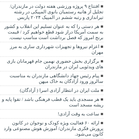
افتتاح ۹ پروژه ورزشی هفته دولت در مازندران/
تجلیل از هانیه رستمیان بانوی المپیکی در رشته
تیراندازی و رتبه ششم در المپیک ۲۰۲۴ پاربس
هر دستی را که به عنوان تسلیم این انقلاب و کشور
به سمت آمريکا دراز شود قطع خواهیم کرد / قیمت
برنج امروز که فصل برداشت است مناسب نیست.
اعزام نیروها و تجهیزات شهرداری ساری به مرز
مهران
برگزاری بخش حضوری نهمین جام قهرمانان بازی
های ویدئویی ایران در مازندران
پیام رئیس جهاد دانشگاهی مازندران به مناسبت
سالروز ورود آزادگان به خاک میهن
ملت ایران در انتظار آزادی اسرا ( آزادگان)
هر مسجدی باید یک قطب فرهنگی باشد / تقوا پایه و
ریشه مسجد است
ساعت به وقت آزادی!
ارائه ۶۰ فعالیت ویژه کودک و نوجوان در کانون
پرورش فکری مازندران/ آموزش هوش مصنوعی وارد
کانون می‌شود.