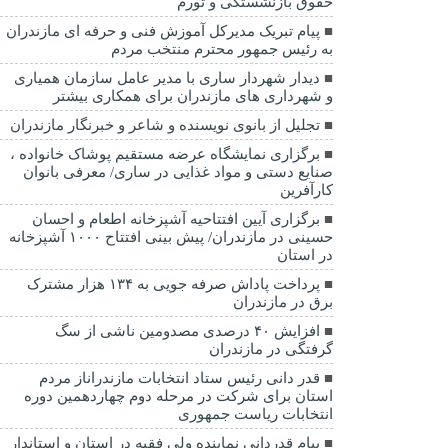
حقوق بازنشستگی و تورم
پیام تبریک مدیرکل آموزش فنی و حرفه ای مازندران
به رئیس جمهور محترم منتخب مردم
دیدار شهردار ساری با مدیر عامل سازمان همیاری
و شهرداری های مازندران برای همکاری بیشتر
تجلیل از بانوی نویسنده و شاعر و خبرنگار مازندران
برگزاری نمایشگاه عرضه مستقیم پوشاک خانواده ،
صنایع دستی و مواد غذایی در ساری/ معرفی بانوان
کارآفرین
برگزاری آیین افتتاحیه آشپزخانه اطعام و احسان
حسینی در مازندران/ پیش بینی افتتاح ۱۰۰۰ آشپزخانه
در استان
پرداخت پاداش صرفه جویی به ۱۳۴ هزار مشترک
برق در مازندران
افزایش ۴۰ درصدی مصدومین ناشی از سگ
گرفتگی در مازندران
قدر دانی رئیس ستاد انتخابات مازندراناز مردم
استان برای شرکت در مرحله دوم چهاردهمین دوره
انتخابات ریاست جمهوری
پیام قدردانی نماینده ولی فقیه در استان و استاندار