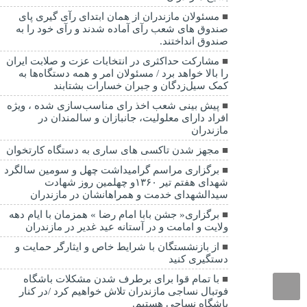
مسئولان مازندران از همان ابتدای رآی گیری پای
صندوق های شعب رآی آماده شدند و رآی خود را به
صندوق انداختند.
مشارکت حداکثری در انتخابات عزت و صلابت ایران
را بالا خواهد برد / مسئولان امر و همه دستگاه‌ها به
کمک سیل‌زدگان و جبران خسارات بشتابند
پیش بینی شعب اخذ رای مناسب‌سازی شده ، ویژه
افراد دارای معلولیت، جانبازان و سالمندان در
مازندران
مجهز شدن تاکسی های ساری به دستگاه کارتخوان
برگزاری مراسم گرامیداشت چهل و سومین سالگرد
شهدای هفتم تیر ۱۳۶۰و چهلمین روز شهادت
سیدالشهدای خدمت و همراهانشان در مازندران
برگزاری« جشن بابا امام رضا » همزمان با ایام دهه
ولایت و امامت و در آستانه عید غدیر در مازندران
از بازنشستگان با شرایط خاص و ایثارگر حمایت و
دستگیری کنید
با تمام قوا برای برطرف شدن مشکلات باشگاه
فوتبال نساجی مازندران تلاش خواهیم کرد /در کنار
باشگاه نساجی هستیم.