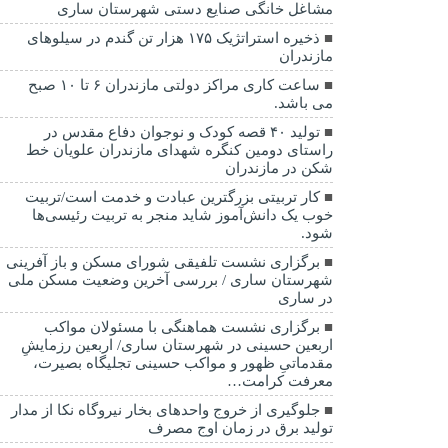
مشاغل خانگی صنایع دستی شهرستان ساری
ذخیره استراتژیک ۱۷۵ هزار تن گندم در سیلوهای
مازندران
ساعت کاری مراکز دولتی مازندران ۶ تا ۱۰ صبح
می باشد.
تولید ۴۰ قصه کودک و نوجوان دفاع مقدس در
راستای دومین کنگره شهدای مازندران علویان خط
شکن در مازندران
کار تربیتی بزرگترین عبادت و خدمت است/تربیت
خوب یک دانش‌آموز شاید منجر به تربیت رئیسی‌ها
شود.
برگزاری ‌نشست تلفیقی شورای مسکن و باز آفرینی
شهرستان ساری / بررسی آخرین وضعیت مسکن ملی
در ساری
برگزاری نشست هماهنگی با مسئولان مواکب
اربعین حسینی در شهرستان ساری/ اربعین رزمایشِ
مقدماتیِ ظهور و مواکب حسینی تجلیگاه بصیرت،
معرفت کرامت…
جلوگیری از خروج واحدهای بخار نیروگاه نکا از مدار
تولید برق در زمان اوج مصرف