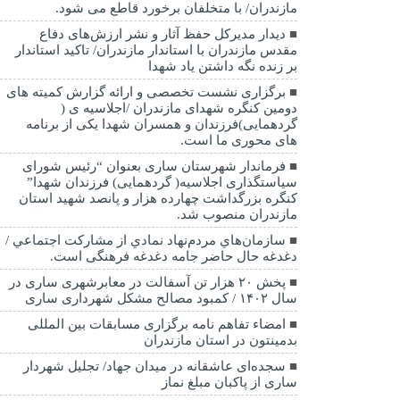
مازندران/ با متخلفان برخورد قاطع می شود.
دیدار مدیرکل حفظ آثار و نشر ارزش‌های دفاع
مقدس مازندران با استاندار مازندران/ تاکید استاندار
بر زنده نگه داشتن یاد شهدا
برگزاری نشست تخصصی و ارائه گزارش کمیته های
دومین کنگره شهدای مازندران /اجلاسیه ی (
گردهمایی)فرزندان و همسران شهدا یکی از برنامه
های محوری ما است.
فرماندار شهرستان ساری بعنوان “رئیس شورای
سیاستگذاری اجلاسیه( گردهمایی) فرزندان شهدا”
کنگره بزرگداشت چهارده هزار و پانصد شهید استان
مازندران منصوب شد.
سازمان‌هاي مردم‌نهاد نمادي از مشاركت اجتماعي /
دغدغه حال حاضر جامه دغدغه فرهنگی است.
پخش ۲۰ هزار تن آسفالت در معابرشهری ساری در
سال ۱۴۰۲ / کمبود مصالح مشکل شهرداری ساری
امضاء تفاهم نامه برگزاری مسابقات بین المللی
بدمینتون در استان مازندران
سجده‌ای عاشقانه در میدان جهاد/ تجلیل شهردار
ساری از پاکبان مبلغ نماز