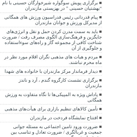
برگزاری پویش سوگواره شیرخوارگان حسینی با نام
“بهشتیان حسینی ” در بهزیستی مازندران
پیام قدردانی رئیس فدراسیون ورزش های همگانی
از مدیرکل ورزش و جوانان مازندران
باید به سمت مدرن کردن حمل و نقل و انرژی‌های
جایگزین و فرهنگ‌سازی الگوی مصرف رفت / ضرورت
شناخت کافی از مجموعه گاز و راه‌های سوءاستفاده
و جلوگیری از آن
مردم و هیات های مذهبی نگران اقلام مورد نظر در
ماه محرم نباشند.
دیدار فرماندار مرکز مازندران با خانواده های شهدا
برگزاری نشست کارگروه گندم ، آرد و ناندز
مازندران
پاداش ویژه به المپیکی‌ها تا نگاه متفاوت به ورزش
همگانی
تأمین کالاهای تنظیم بازاری برای هیأت‌های مذهبی
افتتاح نمایشگاه فردخت در مازندران
ضرورت ورود تامین اجتماعی به مسئله جوانی
جمعیت و غربالگری / ضرورت تعادل و تناسب بین