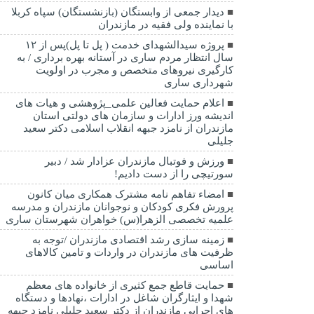
دیدار جمعی از وابستگان (بازنشستگان) سپاه کربلا
با نماینده ولی فقیه در مازندران
پروژه سیدالشهدای خدمت ( پل تا پل)پس از ۱۲
سال انتظار مردم ساری در آستانه بهره برداری / به
کارگیری نیروهای متخصص و مجرب در اولویت
شهرداری ساری
اعلام حمایت فعالین علمی_پژوهشی و هیات های
اندیشه ورز ادارات و سازمان های دولتی استان
مازندران از نامزد جبهه انقلاب اسلامی دکتر سعید
جلیلی
ورزش و فوتبال مازندران عزادار شد / دبیر
سورتیچی را از دست دادیم!
امضاء تفاهم نامه مشترک همکاری میان کانون
پرورش فکری کودکان و نوجوانان مازندران و مدرسه
علمیه تخصصی الزهرا(س) خواهران شهرستان ساری
زمینه سازی رشد اقتصادی مازندران /توجه به
ظرفیت های مازندران در واردات و تامین کالاهای
اساسی
حمایت قاطع جمع کثیری از خانواده های معظم
شهدا و ایثارگران شاغل در ادارات ،نهادها و دستگاه
های اجرایی مازندران از دکتر سعید جلیلی نامزد جبهه