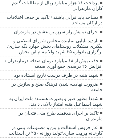
پرداخت ۱۱ هزار میلیارد ریال از مطالبات گندم
کاران مازندرانی
مساجد باید قرآنی باشند / تاکید بر حذف اختلافات
در ارکان مساجد
اجرای نمایش راز سرزمین عشق در مازندران
بازدید بابایی نماینده مجلس شورای اسلامی و
پیگیری مشکلات روستاهای بخش چهاردانگه ساری/
برگزاری یادواره ۳۵ شهید والا مقام این بخش
جذب بیش از ۱۸ میلیارد تومان صدقه درمازندران /
افزایش ۲۶ درصدی جمع آوری صدقه
شهید هنیه در طرف درست تاریخ ایستاده بود
ضرورت نهادینه شدن فرهنگ صلح و سازش در
جامعه
شهدا مظهر صبر و بصیرت هستند/ ملت ایران به
شهید اسماعیل هنیه امتیاز بالایی دادند.
تاکید بر اجرای هدفمند طرح ملی فتحان در
مازندران
آغاز فروش آسفالت و بتن و مصنوعات بتنی در
کارخانه مِرمِت ساری/تولید روزانه ۲۵۰ تن آسفالت