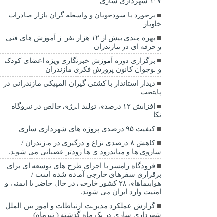
۱۳۷ شهرداری ساری
برخورد با سودجویان و واسطه گران بازار صادرات
خاویار
بهره مندی بیش از ۱۲ هزار نفر از آموزش های فنی
و حرفه ای در مازندران
برگزاری دوره آموزش خبرنگاری ویژه اعضای کودک
و نوجوان کانون پرورش فکری مازندران
دیدار استاندار با کشتی گیران المپیکی مازندرانی در
پایتخت
افزایش ۱۲ درصدی تولید انرژی خالص در نیروگاه
نکا
کیفیت ۹۵ درصدی پروژه های شهرداری ساری
کاهش ۸ درصدی نزاع و درگیری در مازندران /
ساروی ها و میاندرود ی ها زودتر عصبانی می شوند.
فرودگاه رامسر با اجرای طرح های توسعه ای برای
برقراری سفرهای خارجی آماده شده است /
هواپیماهای ۲۸ کشور خارجی در حال حاضر با ایمنی و
امنیت وارد ایران می شوند.
گزارش عملکرد مدیریت ارتباطات و امور بین الملل
شهرداری ساری در یک ماه گذشته ( تیرماه)