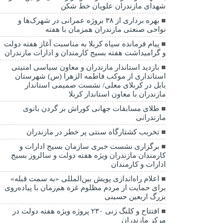
شهدای مازندران علویان خط شکن
بهره برداری از ۳۸ بروژه عمرانی در شهرک‌ها و
نواحی صنعتی مازندران همزمان با هفته
پیام فرمانده سپاه کربلا به مناسبت آغاز هفته دولت
و گرامیداشت هفته بسیج کارمندان و ادارات مازندران
بازدید استاندار مازندران و معاون سیاسی امنیتی
استانداری از موکب فاطمه الزهرا (س) شهرستان
بابل در کربلای معلی/ نشست صمیمی استاندار
مازندران با معاون استاندار کربلا
طلای مسابقات جهانی کوراش بر گردن بانوی
مازندرانی
تخربب کشتارگاه سنتی پر خطر در مازندران
برگزاری نشست خبری سازمان بسیج ادارات و
کارمندان مازندران ویژه هفته دولت و سالروز بسیج
ادارات و کارمندان
اعلام راه‌اندازی پویش بین‌المللی «به سمت قبله»
برای حمایت از مردم مظلوم غزه هم‌زمان با پیاده‌روی
بزرگ اربعین حسینی
افتتاح و کلنگ زنی ۲۳۰ پروژه ویژه هفته دولت در
مرکز مازندران