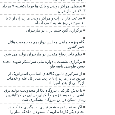
تعطیلی مراکز دولتی و بانک ها فردا یکشنبه ۷ مرداد
۱۴۰۳ در مازندران
ساعت کار ادارات و مراکز دولتی مازندران از ۶ تا
۱۰ صبح در روز شنبه ۶ مردادماه
برگزاری آئین حلیم پزان در مازندران
نگاه ویژه حمایتی مجلس دوازدهم به جمعیت هلال
احمر کشور
فیلم فاخر دفاع مقدس در مازندران تولید می شود
برگزاری نشست یادواره ملی سرلشکر شهید محمد
حسن طوسی نابغه فاو
از سرگیری تامین کالاهای اساسی استراتژیک از
طریق بنادر مازندران/ بازدید مدیر کل غله و خدمات
بازرگانی از بندر امیرآباد
با تلاش کارکنان نیروگاه نکا از محدودیت تولید برق
ناشی از هجوم خزه و جلبکهای دریایی در کوتاهترین
زمان ممکن در این نیروگاه پیشگیری شد.
اگر به نماز توجه شود نیازی به پیگیری و تاکید در
انجام دیگر کارها نداریم / مسئولان دغدغه نماز را