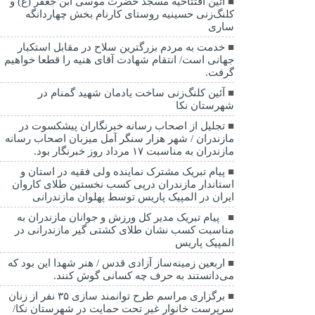
آئین افتتاحیه مسجد حضرت موسی ابن جعفر (ع) و
کلنگ‌زنی حسینیه روستای کارنام بخش چهاردانگه
ساری
خدمت به مردم بزرگترین سلاح در مقابل استکبار
جهانی است/ انتقام شهادت آقای هنیه را قطعا خواهیم
گرفت.
آئین کلنگ‌زنی ساخت یادمان شهید گمنام در
شهرستان نکا
تجلیل از اصحاب رسانه خبرنگاران پیشکسوت در
مازندران / شهر هزار سنگر آمل میزبان اصحاب رسانه
مازندران به مناسبت ۱۷ مرداد روز خبرنگار بود.
پیام تبریک مشترک نماینده ولی فقیه در استان و
استاندار مازندران درپی کسب نخستین طلای کاروان
ایران در المپیک پاریس توسط پهلوان مازندرانی
‍ ‍ پیام تبریک مدیر کل ورزش و جوانان مازندران به
مناسبت کسب نشان طلای کشتی گیر مازندرانی در
المپیک پاریس
اربعین زمینه‌ساز آزادی قدس / هنر شهدا این بود که
می‌دانستند به حرف چه کسانی گوش کنند.
برگزاری مراسم طرح توانمند سازی ۳۵ نفر از زنان
سرپرست خانوار غیر تحت حمایت در شهرستان نکا/