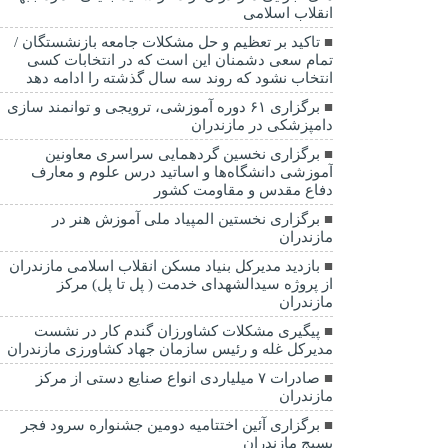
انقلاب اسلامی
تاکید بر تعظیم و حل مشکلات جامعه بازنشستگان /
تمام سعی دشمنان این است که در انتخابات کسی
انتخاب نشود که روند سه سال گذشته را ادامه دهد
برگزاری ۶۱ دوره آموزشی، ترویجی و توانمند سازی
دامپزشکی در مازندران
برگزاری نخسین گردهمایی سراسری معاونین
آموزشی دانشگاه‌ها و اساتید درس علوم و معارف
دفاع مقدس و مقاومت کشور
برگزاری نخستین المپیاد ملی آموزش هنر در
مازندران
بازدید مدیرکل بنیاد مسکن انقلاب اسلامی مازندران
از پروژه سیدالشهدای خدمت ( پل تا پل) مرکز
مازندران
پیگیری مشکلات کشاورزان گندم کار در نشست
مدیرکل غله و رئیس سازمان جهاد کشاورزی مازندران
صادرات ۷ میلیاردی انواع صنایع دستی از مرکز
مازندران
برگزاری آئین اختتامیه دومین جشنواره سرود فجر
بسیج مازندران