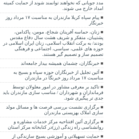
مدد جویانی که نخواهند توانمند شوند از حمایت کمیته
امداد خارج می شوند.
پیام سپاه کربلا مازندران به مناسبت ۱۷ مرداد روز
خبرنگار
زنان، حماسه آفرینان شجاع، مومن، پاکدامن،
پشتیبان، متفکر و شریف هشت سال دفاع مقدس
بودند/ به برکت انقلاب اسلامی، زنان ایران اسلامی در
حوزه های علمی، سیاسی، اجتماعی و فرهنگی
تصمیم ساز و تصمیم گیر هستند.
خبرنگاران، چشمان همیشه بیدار جامعه‌اند
آئین تجلیل از خبرنگاران حوزه سپاه و بسیج به
مناسبت ۱۷ مرداد روز خبرنگا در مازندران
تاکید بر معرفی مشاور در امور معلولان توسط
فرمانداران و شهرداران / مناسب سازی مازندران باید
جدی تر پیگیری شود.
برگزاری نشست بررسی فرصت ها و مسائل مولد
سازی املاک بهزیستی مازندران
برگزاری آئین افتتاحیه مرکز خدمات مشاوره و
روانشناسی راه زندگی (رز)در کتابخانه مرکز استان
حمایت تسهیلاتی و آموزشی بسیج سازندگی از