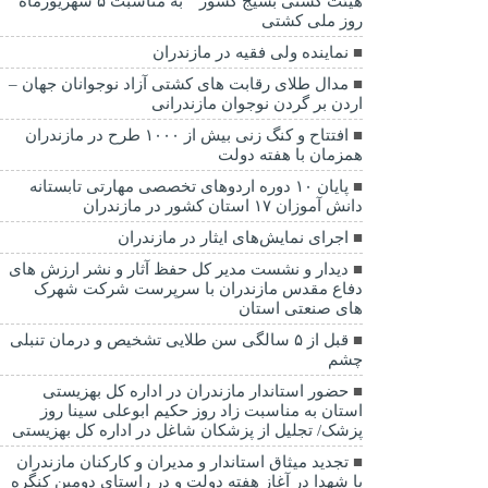
هیئت کشتی بسیج کشور ” به مناسبت ۵ شهریورماه
روز ملی کشتی
نماينده ولی فقیه در مازندران
مدال طلای رقابت های کشتی آزاد نوجوانان جهان –
اردن بر گردن نوجوان مازندرانی
افتتاح و کنگ زنی بیش از ۱۰۰۰ طرح در مازندران
همزمان با هفته دولت
پایان ۱۰ دوره اردوهای تخصصی مهارتی تابستانه
دانش آموزان ۱۷ استان کشور در مازندران
اجرای نمایش‌های ایثار در مازندران
دیدار و نشست مدیر کل حفظ آثار و نشر ارزش های
دفاع مقدس مازندران با سرپرست شرکت شهرک
های صنعتی استان
قبل از ۵ سالگی سن طلایی تشخیص و درمان تنبلی
چشم
حضور استاندار مازندران در اداره کل بهزیستی
استان به مناسبت زاد روز حکیم ابوعلی سینا روز
پزشک/ تجلیل از پزشکان شاغل در اداره کل بهزیستی
تجدید میثاق استاندار و مدیران و کارکنان مازندران
با شهدا در آغاز هفته دولت و در راستای دومین کنگره