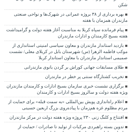
شکن
بهره برداری از ۳۸ بروژه عمرانی در شهرک‌ها و نواحی صنعتی
مازندران همزمان با هفته
پیام فرمانده سپاه کربلا به مناسبت آغاز هفته دولت و گرامیداشت
هفته بسیج کارمندان و ادارات مازندران
بازدید استاندار مازندران و معاون سیاسی امنیتی استانداری از
موکب فاطمه الزهرا (س) شهرستان بابل در کربلای معلی/ نشست
صمیمی استاندار مازندران با معاون استاندار کربلا
طلای مسابقات جهانی کوراش بر گردن بانوی مازندرانی
تخربب کشتارگاه سنتی پر خطر در مازندران
برگزاری نشست خبری سازمان بسیج ادارات و کارمندان مازندران
ویژه هفته دولت و سالروز بسیج ادارات و کارمندان
اعلام راه‌اندازی پویش بین‌المللی «به سمت قبله» برای حمایت از
مردم مظلوم غزه هم‌زمان با پیاده‌روی بزرگ اربعین حسینی
افتتاح و کلنگ زنی ۲۳۰ پروژه ویژه هفته دولت در مرکز مازندران
تدوین بسته راهبردی مرکبات از تولید تا صادرات / حمایت از