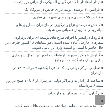
دیدار استاندار با کشتی گیران المپیکی مازندرانی در پایتخت
افزایش ۱۲ درصدی تولید انرژی خالص در نیروگاه نکا
کیفیت ۹۵ درصدی پروژه های شهرداری ساری
کاهش ۸ درصدی نزاع و درگیری در مازندران / ساروی ها و
میاندرود ی ها زودتر عصبانی می شوند.
فرودگاه رامسر با اجرای طرح های توسعه ای برای برقراری
سفرهای خارجی آماده شده است / هواپیماهای ۲۸ کشور خارجی در
حال حاضر با ایمنی و امنیت وارد ایران می شوند.
گزارش عملکرد مدیریت ارتباطات و امور بین الملل شهرداری
ساری در یک ماه گذشته ( تیرماه)
تعطیلی مراکز دولتی و بانک ها فردا یکشنبه ۷ مرداد ۱۴۰۳ در
مازندران
ساعت کار ادارات و مراکز دولتی مازندران از ۶ تا ۱۰ صبح در روز
شنبه ۶ مردادماه
برگزاری آئین حلیم پزان در مازندران
نگاه ویژه حمایتی مجلس دوازدهم به جمعیت هلال احمر کشور