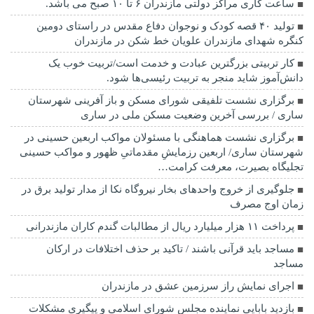
ساعت کاری مراکز دولتی مازندران ۶ تا ۱۰ صبح می باشد.
تولید ۴۰ قصه کودک و نوجوان دفاع مقدس در راستای دومین
کنگره شهدای مازندران علویان خط شکن در مازندران
کار تربیتی بزرگترین عبادت و خدمت است/تربیت خوب یک
دانش‌آموز شاید منجر به تربیت رئیسی‌ها شود.
برگزاری ‌نشست تلفیقی شورای مسکن و باز آفرینی شهرستان
ساری / بررسی آخرین وضعیت مسکن ملی در ساری
برگزاری نشست هماهنگی با مسئولان مواکب اربعین حسینی در
شهرستان ساری/ اربعین رزمایشِ مقدماتیِ ظهور و مواکب حسینی
تجلیگاه بصیرت، معرفت کرامت…
جلوگیری از خروج واحدهای بخار نیروگاه نکا از مدار تولید برق در
زمان اوج مصرف
پرداخت ۱۱ هزار میلیارد ریال از مطالبات گندم کاران مازندرانی
مساجد باید قرآنی باشند / تاکید بر حذف اختلافات در ارکان
مساجد
اجرای نمایش راز سرزمین عشق در مازندران
بازدید بابایی نماینده مجلس شورای اسلامی و پیگیری مشکلات