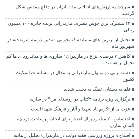
سرچشمه ارزش‌های انقلابی ملت ایران در دفاع مقدس شکل
گرفت.
۴۲ مشترک برق خوش مصرف مازندرانی برنده جایزه ۱۰۰ میلیون
ریالی
تجلیل از برترین های مسابقه کتابخوانی «مدیرمدرسه شریعت» در
شهریور ماه
کاهش ۷ درصدی نزاع در مازندران / ساروی ها و میاندرود ی ها کم
تحمل تر هستند‌ .
دست یابی دو نونهال مازندرانی به مدال در مسابقات اسکیت
کشور
قلم به دستان، تفنگ به دست شدند
برگزاری ویژه برنامه “کتاب در روستای من” در ساری
عزت ما از تکریم یاد شهدا و آثار و فرهنگ شهدا است.
اختصاص ۲۰ میلیارد ریال اعتبار برای ایجاد زیرساخت دریاچه
الندان ساری
افتتاح ۹ پروژه ورزشی هفته دولت در مازندران/ تجلیل از هانیه