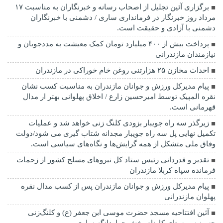
برگزاری آئین تجلیل از اصحاب رسانه و خبرنگاران به مناسبت ۱۷
مرداد روز خبرنگار در فرمانداری ساری / دشمنی با خبرنگاران
دشمنی با آزادی و حقیقت است.
پرداخت بیش از ۴۰۰ میلیارد تومان کمک معیشت به مددجویان و
نیازمندان مازندرانی
احداث مخازن ۲۵ هزارتنی روغن خام خوراکی در مازندران
پیام مدیرکل ورزش و جوانان مازندران به مناسبت کسب نشان
نقره المپیک توسط امیرحسین زارع / اخلاق پهلوانی بهتر ار مدال
قهرمانی است.
زیرگذر سه راه جویبار بزودی کلنگ زنی خواهد شد و عملیات
تکمیل نهایی پل سه راه جویبار مجدانه شتاب گیری می شود/دولت
وفاق ملی متشکل از همه گرایش‌ها و نگاه‌های سیاسی است.
تقدیر و قدردانی رئیس ستاد کل نیرو‌های مسلح کشور از زحمات
فرمانده سپاه کربلا مازندران
پیام مدیرکل ورزش و جوانان مازندران پس از کسب مدال نقره
پهلوان مازندرانی
آئین افتتاحیه مسجد حضرت موسی ابن جعفر (ع) و کلنگ‌زنی