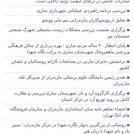
صادرات عاملی در ارتقای کیفیت تولید داخلی است.
بررسی برنامه راهبردی عملیاتی شهرداری ساری
تجلیل از ووشوکاران مازندرانی تیم ملی ووشو
برگزاری نشست بررسی مشکلات زیست محیطی شهرک صنعتی
چمستان نور
پایان انتظار ۲۰ ساله مردم ساری / بهره برداری از سالن فرهنگی
ورزشی ماهفروجک شهرستان ساری به برکت نگاه شهدا
درخشش دختران مازنی در مسابقات کاراته روستائیان و عشایر
کشور
تقدیر رئیس دانشگاه علوم پزشکی مازندران از مدیرکل غله
مازندران
برگزاری کارگروه آرد و نان شهرستان ساری/بررسی و نظارت
کامل بر روند توزیع آرد در مرکز استان
امضاء تفاهم نامه میان استانداری مازندران و سازمان فروشگاه
های اتکا تهران
رونمائی از بزرگترین دیوار نگاره شهدا در مرکز مازندران / تبیین
یاد و نام شهدا با زبان هنر