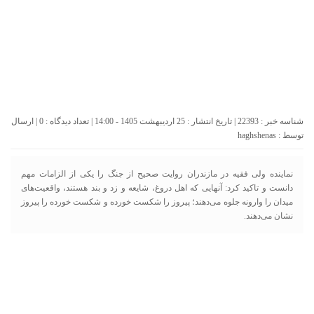
شناسه خبر : 22393 | تاریخ انتشار : 25 اردیبهشت 1405 - 14:00 | تعداد دیدگاه :
0
| ارسال
توسط :
haghshenas
نماینده ولی فقیه در مازندران روایت صحیح از جنگ را یکی از الزامات مهم
دانست و تاکید کرد: آنهایی که اهل دروغ، شایعه و زد و بند هستند، واقعیت‌های
میدان را وارونه جلوه می‌دهند؛ پیروز را شکست خورده و شکست خورده را پیروز
نشان می‌دهند.