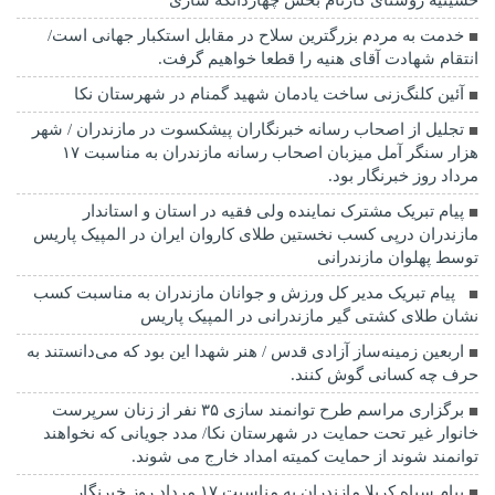
حسینیه روستای کارنام بخش چهاردانگه ساری
خدمت به مردم بزرگترین سلاح در مقابل استکبار جهانی است/
انتقام شهادت آقای هنیه را قطعا خواهیم گرفت.
آئین کلنگ‌زنی ساخت یادمان شهید گمنام در شهرستان نکا
تجلیل از اصحاب رسانه خبرنگاران پیشکسوت در مازندران / شهر
هزار سنگر آمل میزبان اصحاب رسانه مازندران به مناسبت ۱۷
مرداد روز خبرنگار بود.
پیام تبریک مشترک نماینده ولی فقیه در استان و استاندار
مازندران درپی کسب نخستین طلای کاروان ایران در المپیک پاریس
توسط پهلوان مازندرانی
‍ ‍ پیام تبریک مدیر کل ورزش و جوانان مازندران به مناسبت کسب
نشان طلای کشتی گیر مازندرانی در المپیک پاریس
اربعین زمینه‌ساز آزادی قدس / هنر شهدا این بود که می‌دانستند به
حرف چه کسانی گوش کنند.
برگزاری مراسم طرح توانمند سازی ۳۵ نفر از زنان سرپرست
خانوار غیر تحت حمایت در شهرستان نکا/ مدد جویانی که نخواهند
توانمند شوند از حمایت کمیته امداد خارج می شوند.
پیام سپاه کربلا مازندران به مناسبت ۱۷ مرداد روز خبرنگار