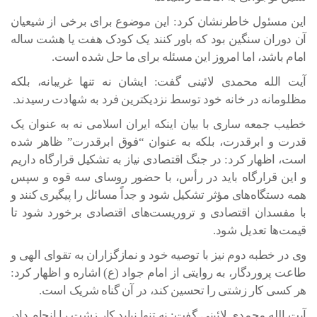
این مسئول خاطرنشان کرد: این موضوع برای برخی از شیعیان
آن دوران سنگین بود که باور کنند یک کودک هفت یا هشت ساله
امام باشد، اما امروز این مسئله برای ما حل شده است.
آیت الله محمدی لائینی گفت: ایشان نه تنها غریبانه، بلکه
مظلومانه در خانه خود توسط نزدیکترین فرد به شهادت رسیدند.
خطیب جمعه ساری با بیان اینکه ایران اسلامی نه به عنوان یک
قدرت و ابرقدرت، بلکه به عنوان “فوق ابرقدرت” ظاهر شده
است، اظهار کرد: در جنگ اقتصادی نیاز به تشکیل قرارگاه داریم
و این قرارگاه باید در رأس، با حضور روسای سه قوه و سپس
همه دستگاه‌های مؤثر تشکیل شود و جداً مسائل را پیگیری کنند و
با مفسدان اقتصادی و تروریست‌های اقتصادی برخورد شود تا
قیمت‌ها تعدیل شود.
وی در خطبه دوم نیز با توصیه خود و نمازگزاران به تقوای الهی و
طاعت پروردگار، به روایتی از امام جواد (ع) اشاره و اظهار کرد:
هر کسی کار زشتی را تحسین کند، در آن گناه شریک است.
آیت الله محمدی لائینی گفت: نه تنها نباید کار زشت را انجام داد،