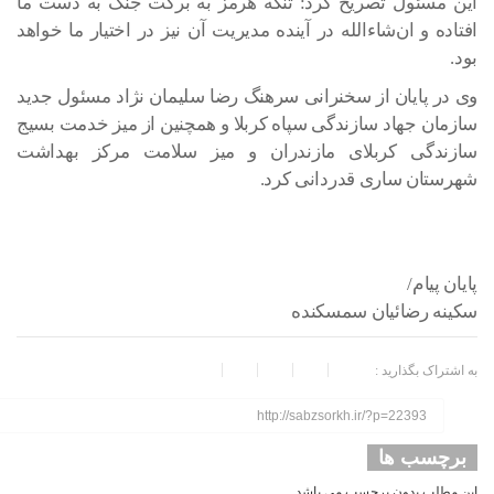
این مسئول تصریح کرد: تنگه هرمز به برکت جنگ به دست ما
افتاده و ان‌شاءالله در آینده مدیریت آن نیز در اختیار ما خواهد
بود.
وی در پایان از سخنرانی سرهنگ رضا سلیمان نژاد مسئول جدید
سازمان جهاد سازندگی سپاه کربلا و همچنین از میز خدمت بسیج
سازندگی کربلای مازندران و میز سلامت مرکز بهداشت
شهرستان ساری قدردانی کرد.
پایان پیام/
سکینه رضائیان سمسکنده
به اشتراک بگذارید :
http://sabzsorkh.ir/?p=22393
برچسب ها
این مطلب بدون برچسب می باشد.