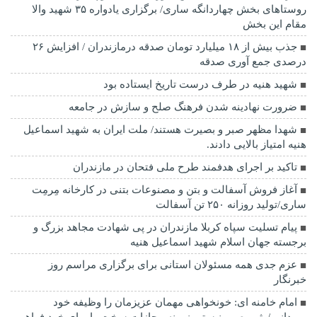
روستاهای بخش چهاردانگه ساری/ برگزاری یادواره ۳۵ شهید والا
مقام این بخش
جذب بیش از ۱۸ میلیارد تومان صدقه درمازندران / افزایش ۲۶
درصدی جمع آوری صدقه
شهید هنیه در طرف درست تاریخ ایستاده بود
ضرورت نهادینه شدن فرهنگ صلح و سازش در جامعه
شهدا مظهر صبر و بصیرت هستند/ ملت ایران به شهید اسماعیل
هنیه امتیاز بالایی دادند.
تاکید بر اجرای هدفمند طرح ملی فتحان در مازندران
آغاز فروش آسفالت و بتن و مصنوعات بتنی در کارخانه مِرمِت
ساری/تولید روزانه ۲۵۰ تن آسفالت
پیام تسلیت سپاه کربلا مازندران در پی شهادت مجاهد بزرگ و
برجسته جهان اسلام شهید اسماعیل هنیه
عزم جدی همه مسئولان استانی برای برگزاری مراسم روز
خبرنگار
امام خامنه ای: خونخواهی مهمان عزیزمان را وظیفه خود