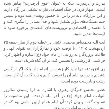
قدرت و ابرقدرت، بلکه به عنوان “فوق ابرقدرت” ظاهر شده
است، اظهار کرد: در جنگ اقتصادی نیاز به تشکیل قرارگاه داریم
و این قرارگاه باید در رأس، با حضور روسای سه قوه و سپس
همه دستگاه‌های مؤثر تشکیل شود و جداً مسائل را پیگیری کنند و
با مفسدان اقتصادی و تروریست‌های اقتصادی برخورد شود تا
قیمت‌ها تعدیل شود.
آیت الله محمدباقر محمدی لائینی در خطبه دوم از نماز جمعه ۲۵
اردیبهشت ۱۴۰۵ ، با توصیه خود و نمازگزاران به تقوای الهی و
طاعت پروردگار، به روایتی از امام جواد (ع) اشاره و اظهار کرد:
هر کسی کار زشتی را تحسین کند، در آن گناه شریک است.
وی افزود: نه تنها نباید کار زشت را انجام داد، بلکه اگر از کسی
شنیدیم یا دیدیم، نباید آن را تحسین کنیم و باید گفت آن کار بسیار
زشت و نادرست بوده است.
عضو مجلس خبرگان رهبری با اشاره به فرا رسیدن سالروز
شهادت امام جواد (ع) در آخر ماه ذیقعده، این مناسبت را
تسلیت گفت و بیان کرد: آن امام همام اولین امامی بود که در
سنین نوجوانی به امامت رسیدند.