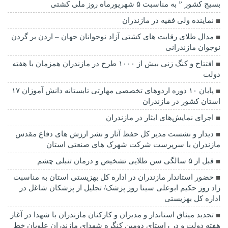
بسیج کشور ” به مناسبت ۵ شهریورماه روز ملی کشتی
نماينده ولی فقیه در مازندران
مدال طلای رقابت های کشتی آزاد نوجوانان جهان – اردن بر گردن
نوجوان مازندرانی
افتتاح و کنگ زنی بیش از ۱۰۰۰ طرح در مازندران همزمان با هفته
دولت
پایان ۱۰ دوره اردوهای تخصصی مهارتی تابستانه دانش آموزان ۱۷
استان کشور در مازندران
اجرای نمایش‌های ایثار در مازندران
دیدار و نشست مدیر کل حفظ آثار و نشر ارزش های دفاع مقدس
مازندران با سرپرست شرکت شهرک های صنعتی استان
قبل از ۵ سالگی سن طلایی تشخیص و درمان تنبلی چشم
حضور استاندار مازندران در اداره کل بهزیستی استان به مناسبت
زاد روز حکیم ابوعلی سینا روز پزشک/ تجلیل از پزشکان شاغل در
اداره کل بهزیستی
تجدید میثاق استاندار و مدیران و کارکنان مازندران با شهدا در آغاز
هفته دولت و در راستای دومین کنگره شهدای مازندران علویان خط