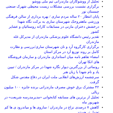
تجلیل از ووشوکاران مازندرانی تیم ملی ووشو
برگزاری نشست بررسی مشکلات زیست محیطی شهرک صنعتی
چمستان نور
پایان انتظار ۲۰ ساله مردم ساری / بهره برداری از سالن فرهنگی
ورزشی ماهفروجک شهرستان ساری به برکت نگاه شهدا
درخشش دختران مازنی در مسابقات کاراته روستائیان و عشایر
کشور
تقدیر رئیس دانشگاه علوم پزشکی مازندران از مدیرکل غله
مازندران
برگزاری کارگروه آرد و نان شهرستان ساری/بررسی و نظارت
کامل بر روند توزیع آرد در مرکز استان
امضاء تفاهم نامه میان استانداری مازندران و سازمان فروشگاه
های اتکا تهران
رونمائی از بزرگترین دیوار نگاره شهدا در مرکز مازندران / تبیین
یاد و نام شهدا با زبان هنر
سرچشمه ارزش‌های انقلابی ملت ایران در دفاع مقدس شکل
گرفت.
۴۲ مشترک برق خوش مصرف مازندرانی برنده جایزه ۱۰۰ میلیون
ریالی
تجلیل از برترین های مسابقه کتابخوانی «مدیرمدرسه شریعت» در
شهریور ماه
کاهش ۷ درصدی نزاع در مازندران / ساروی ها و میاندرود ی ها کم
تحمل تر هستند‌ .