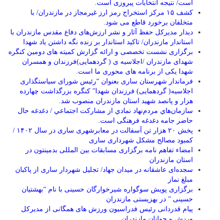
است/ نتیجه انتخابات پیروزی است.
کشف ۱۵ مرکز استخراج رمز ارز غیرمجاز در مازندران/ با
متخلفان برخورد قاطع می شود.
دیدار مدیرکل حفظ آثار و نشر ارزش‌های دفاع مقدس مازندران با
استاندار مازندران/ تاکید استاندار بر زنده نگه داشتن یاد شهدا
برگزاری نشست تخصصی و ارائه گزارش کمیته های دومین کنگره
شهدای مازندران /اجلاسیه ی ( گردهمایی)فرزندان و همسران
شهدا یکی از برنامه های محوری ما است.
فرماندار شهرستان ساری بعنوان “رئیس شورای سیاستگذاری
اجلاسیه( گردهمایی) فرزندان شهدا” کنگره بزرگداشت چهارده
هزار و پانصد شهید استان مازندران منصوب شد.
سازمان‌هاي مردم‌نهاد نمادي از مشاركت اجتماعي / دغدغه حال
حاضر جامه دغدغه فرهنگی است.
پخش ۲۰ هزار تن آسفالت در معابرشهری ساری در سال ۱۴۰۲ /
کمبود مصالح مشکل شهرداری ساری
امضاء تفاهم نامه برگزاری مسابقات بین المللی بدمینتون در
استان مازندران
سجده‌ای عاشقانه در میدان جهاد/ تجلیل شهردار ساری از پاکبان
مبلغ نماز
برگزاری پویش سوگواره شیرخوارگان حسینی با نام “بهشتیان
حسینی ” در بهزیستی مازندران
پیام قدردانی رئیس فدراسیون ورزش های همگانی از مدیرکل
ورزش و جوانان مازندران