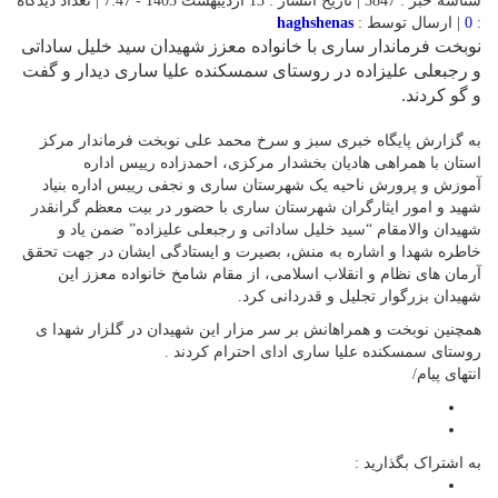
شناسه خبر : 3847 | تاریخ انتشار : 13 اردیبهشت 1403 - 7:47 | تعداد دیدگاه
:
0
| ارسال توسط :
haghshenas
نوبخت فرماندار ساری با خانواده معزز شهیدان سید خلیل ساداتی
و رجبعلی علیزاده در روستای سمسکنده علیا ساری دیدار و گفت
و گو کردند.
به گزارش پایگاه خبری سبز و سرخ محمد علی نوبخت فرماندار مرکز
استان با همراهی هادیان بخشدار مرکزی، احمدزاده رییس اداره
آموزش و پرورش ناحیه یک شهرستان ساری و نجفی رییس اداره بنیاد
شهید و امور ایثارگران شهرستان ساری با حضور در بیت معظم گرانقدر
شهیدان والامقام “سید خلیل ساداتی و رجبعلی علیزاده” ضمن یاد و
خاطره شهدا و اشاره به منش، بصیرت و ایستادگی ایشان در جهت تحقق
آرمان های نظام و انقلاب اسلامی، از مقام شامخ خانواده معزز این
شهیدان بزرگوار تجلیل و قدردانی کرد. ‎ ‎
همچنین نوبخت و همراهانش بر سر مزار این شهیدان در گلزار شهدا ی
روستای سمسکنده علیا ساری ادای احترام کردند .
انتهای پیام/
به اشتراک بگذارید :