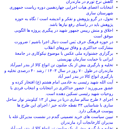
کاهش نرخ تورم در مازندران
انتخابات اعضای هیات اجرایی چهاردهمین دوره ریاست جمهوری
شهرستان ساری
تحول، در گرو پژوهش و تفکر و اندیشه است / نگاه به حوزه
پژوهش باید در راستای رفع نیازها باشد.
اخلاق و‌ منش رییس جمهور شهید در پیگیری پروژه ها الگویی
موفق است
در حوزه فرهنگ حرف بَس است دنبال اجرا باشیم / ضرورت
مشارکت حداکثری و وفاق نیروهای انقلاب
برگزاری جشنواره ملی عکس با موضوع نیکوکاری در جامعۀ
ایرانی با حمایت سازمان بهزیستی
تخلیه و بارگیری بیش از یک میلیون تن انواع کالا از بندر امیرآباد
مازندران در طول ۷۰ روز در سال ۱۴۰۳ / رشد ۴۰ درصدی تخلیه و
بارگیری انواع کالا در بندر امیر آباد
آیت الله شهید رئیسی به خادمی امام هشتم (ع) افتخار کرده و
عشق می‌ورزید / حضور حداکثری در انتخابات و انتخاب فردی با
روحیات شهید رئیسی تسکین دهنده است.
اجرای ۶ طرح سالم سازی دریا در بیش از ۱۳ کیلومتر نوار ساحل
ساری با شناسایی ۳۳ نقطه حادثه خیز / اجرای این طرح ها
پیوست فرهنگی دارد.
تبیین سیاست های خرید تضمینی گندم در نشست مدیرکل غله با
مدیران کارخانجات آرد مازندران
تخلیه و بارگیری بیش از یک میلیون تن انواع کالا از بندر امیرآباد