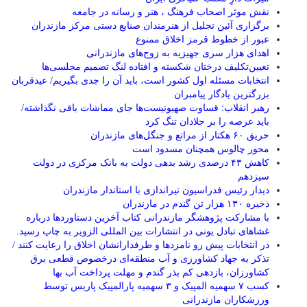
نقش موثر اصحاب فرهنگ ، هنر و رسانه در جامعه
برگزاری آئین تجلیل از هنرمندان صنایع دستی مرکز مازندران
عبور از خطوط قرمز اخلاق ممنوع
اهدای هزار سری جهیزیه به زوج‌های مازندرانی
تعیین‌تکلیف درختان شکسته و افتاده لنگ تصمیم مجلسی‌ها
انتخابات مسئله اول کشور است، باید آن را جدی بگیریم/ عیدقربان
بزرگترین یادگار پیامبران
رهبر انقلاب: قساوت صهیونیست‌ها جای مماشات باقی نگذاشته/
باید عرصه را بر جلادان تنگ کرد
حریق ۶۰ هکتار از مراتع و جنگل‌های مازندران
محور چالوس همچنان مسدود است
کاهش ۴۳ درصدی رشد بدهی دولت به بانک مرکزی در دولت
سیزدهم
دیدار رئیس فدراسیون تیراندازی با استاندار مازندران
ذخیره ۱۳۰ هزار تن گندم در مازندران
با مشارکت پژوهشگر مازندرانی كتاب آخرین دستاوردها درباره
غشاهای تبادل یونی در انتشارات بین المللی الزویر به چاپ رسید.
در انتخابات پیش رو نامزدها و طرفدارانشان اخلاق را رعایت کنند /
تذکر به جهاد کشاورزی و آب منطقه‌ای درخصوص قطعی برق
کشاورزان، بازدهی کم بذر گندم و مهلت پرداخت آب بها
کسب ۷ سهمیه المپیک و ۳ سهمیه پارالمپیک پاریس توسط
ورزشکاران مازندرانی