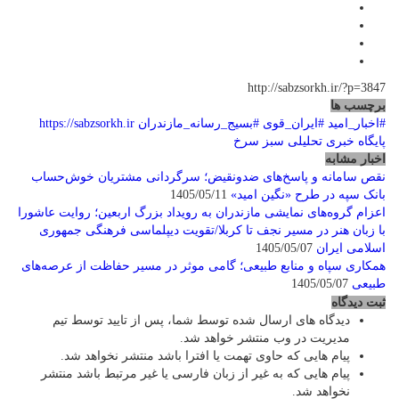
http://sabzsorkh.ir/?p=3847
برچسب ها
#اخبار_امید
#ایران_قوی
#بسیج_رسانه_مازندران
https://sabzsorkh.ir
پایگاه خبری تحلیلی سبز سرخ
اخبار مشابه
نقص سامانه و پاسخ‌های ضدونقیض؛ سرگردانی مشتریان خوش‌حساب
بانک سپه در طرح «نگین امید»
1405/05/11
اعزام گروه‌های نمایشی مازندران به رویداد بزرگ اربعین؛ روایت عاشورا
با زبان هنر در مسیر نجف تا کربلا/تقویت دیپلماسی فرهنگی جمهوری
اسلامی ایران
1405/05/07
همکاری سپاه و منابع طبیعی؛ گامی موثر در مسیر حفاظت از عرصه‌های
طبیعی
1405/05/07
ثبت دیدگاه
دیدگاه های ارسال شده توسط شما، پس از تایید توسط تیم
مدیریت در وب منتشر خواهد شد.
پیام هایی که حاوی تهمت یا افترا باشد منتشر نخواهد شد.
پیام هایی که به غیر از زبان فارسی یا غیر مرتبط باشد منتشر
نخواهد شد.