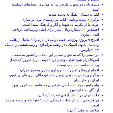
دست یابی دو نونهال مازندرانی به مدال در مسابقات اسکیت
کشور
قلم به دستان، تفنگ به دست شدند
برگزاری ویژه برنامه “کتاب در روستای من” در ساری
عزت ما از تکریم یاد شهدا و آثار و فرهنگ شهدا است.
اختصاص ۲۰ میلیارد ریال اعتبار برای ایجاد زیرساخت دریاچه
الندان ساری
افتتاح ۹ پروژه ورزشی هفته دولت در مازندران/ تجلیل از هانیه
رستمیان بانوی المپیکی در رشته تیراندازی و رتبه ششم در المپیک
۲۰۲۴ پاربس
هر دستی را که به عنوان تسلیم این انقلاب و کشور به سمت
آمريکا دراز شود قطع خواهیم کرد / قیمت برنج امروز که فصل
برداشت است مناسب نیست.
اعزام نیروها و تجهیزات شهرداری ساری به مرز مهران
برگزاری بخش حضوری نهمین جام قهرمانان بازی های ویدئویی
ایران در مازندران
پیام رئیس جهاد دانشگاهی مازندران به مناسبت سالروز ورود
آزادگان به خاک میهن
ملت ایران در انتظار آزادی اسرا ( آزادگان)
هر مسجدی باید یک قطب فرهنگی باشد / تقوا پایه و ریشه مسجد
است
ساعت به وقت آزادی!