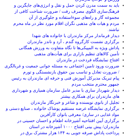
باید به سمت مدرن کردن حمل و نقل و انرژی‌های جایگزین و
فرهنگ‌سازی الگوی مصرف رفت / ضرورت شناخت کافی از
مجموعه گاز و راه‌های سوءاستفاده و جلوگیری از آن
مردم و هیات های مذهبی نگران اقلام مورد نظر در ماه محرم
نباشند.
دیدار فرماندار مرکز مازندران با خانواده های شهدا
برگزاری نشست کارگروه گندم ، آرد و ناندز مازندران
پاداش ویژه به المپیکی‌ها تا نگاه متفاوت به ورزش همگانی
تأمین کالاهای تنظیم بازاری برای هیأت‌های مذهبی
افتتاح نمایشگاه فردخت در مازندران
ضرورت ورود تامین اجتماعی به مسئله جوانی جمعیت و غربالگری
/ ضرورت تعادل و تناسب بین حقوق بازنشستگی و تورم
پیام تبریک مدیرکل آموزش فنی و حرفه ای مازندران به رئیس
جمهور محترم منتخب مردم
دیدار شهردار ساری با مدیر عامل سازمان همیاری و شهرداری
های مازندران برای همکاری بیشتر
تجلیل از بانوی نویسنده و شاعر و خبرنگار مازندران
برگزاری نمایشگاه عرضه مستقیم پوشاک خانواده ، صنایع دستی و
مواد غذایی در ساری/ معرفی بانوان کارآفرین
برگزاری آیین افتتاحیه آشپزخانه اطعام و احسان حسینی در
مازندران/ پیش بینی افتتاح ۱۰۰۰ آشپزخانه در استان
پرداخت پاداش صرفه جویی به ۱۳۴ هزار مشترک برق در