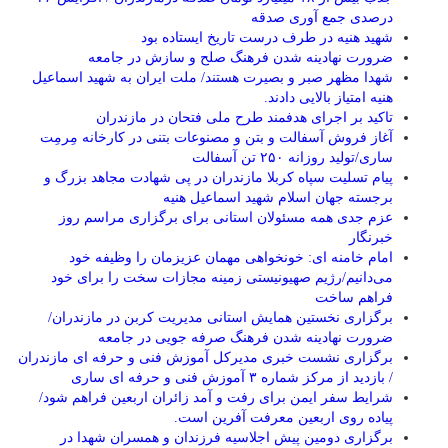
درصدی جمع آوری صدقه
شهید هنیه در طرف درست تاریخ ایستاده بود
ضرورت نهادینه شدن فرهنگ صلح و سازش در جامعه
شهدا مظهر صبر و بصیرت هستند/ ملت ایران به شهید اسماعیل
هنیه امتیاز بالایی دادند.
تاکید بر اجرای هدفمند طرح ملی فتحان در مازندران
آغاز فروش آسفالت و بتن و مصنوعات بتنی در کارخانه مِرمِت
ساری/تولید روزانه ۲۵۰ تن آسفالت
پیام تسلیت سپاه کربلا مازندران در پی شهادت مجاهد بزرگ و
برجسته جهان اسلام شهید اسماعیل هنیه
عزم جدی همه مسئولان استانی برای برگزاری مراسم روز
خبرنگار
امام خامنه ای: خونخواهی مهمان عزیزمان را وظیفه خود
می‌دانیم/رژیم صهیونیستی زمینه مجازات سخت را برای خود
فراهم ساخت
برگزاری نخستین همایش استانی مدیریت کربن در مازندران/
ضرورت نهادینه شدن فرهنگ صرفه جویی در جامعه
برگزاری نشست خبری مدیرکل آموزش فنی و حرفه ای مازندران
/ بازدید از مرکز شماره ۳ آموزش فنی و حرفه ای ساری
شرایط سفر ایمن برای رفت و آمد زائران اربعین فراهم شود/
پیاده روی اربعین معرفت آفرین است.
برگزاری دومین پیش اجلاسیه فرزندان و همسران شهدا در