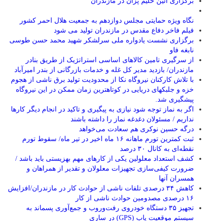
برگزاری آئین حلیم پزان در مازندران
نگاه ویژه حمایتی مجلس دوازدهم به جمعیت هلال احمر کشور
فیلم فاخر دفاع مقدس در مازندران تولید می شود
برگزاری نشست یادواره ملی سرلشکر شهید محمد حسن طوسی
نابغه فاو
از سرگیری تامین کالاهای اساسی استراتژیک از طریق بنادر
مازندران/ بازدید مدیر کل غله و خدمات بازرگانی از بندر امیرآباد
با تلاش کارکنان نیروگاه نکا از محدودیت تولید برق ناشی از هجوم
خزه و جلبکهای دریایی در کوتاهترین زمان ممکن در این نیروگاه
پیشگیری شد.
اگر به نماز توجه شود نیازی به پیگیری و تاکید در انجام دیگر کارها
نداریم / مسئولان دغدغه نماز را داشته باشند
درگه حسین نوکری هم سعادت می‌خواهد
ثبت کمترین تورم ماهانه ۱۶ ماه اخیر در تیر ماه/ سقوط تورم
نقطه‌ای به کانال ۳۰ درصد
کشف استعداد معلولین یکی از کارهای مهم بهزیستی باید باشد /
ضرورت کیفی‌سازی تجهیزات معلولان و تقدیر از همراهان و
همسران آنها
کاهش ۳۴ درصدی تلفات ناشی از حوادث كار در مازندران/افزایش
۱۶ درصدی مصدومین حوادث ناشی از کار
تجهیز ۳۵ دستگاه خودروی رفت‌وروب و جمع‌آوری پسماند به
سیستم موقعیت یاب (GPS) در ساری