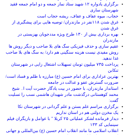
برگزاری یادواره ۱۲ شهید ستاد نماز جمعه و دو امام جمعه فقید
شهرستان ساری
حجاب، میوه عفاف و عفاف، ریشه حجاب است
غرق شدن ۱۱۸نفر در مازندران/ توصيه هايی برای پيشگيری از
غرق شدن
بهره برداری بیش از ۱۳۰ طرح ویژه مددجویان بهزیستی در
مازندران
عقیم سازی و حذف فیزیکی سگ های بلا صاحب و دیگر روش ها
روش مفیدی نیست هزینه سنگینی هم دارد/ به سگ های بلا صاحب
غذا ندهید.
پرداخت ۷۳۵ میلیون تومان تسهیلات اشتغال زایی در شهرستان
تنکابن
بهترین عزاداری برای امام حسین (ع) مبارزه با ظلم و فساد است/
ضرورت گسترش عفو و عدالت در جامعه
استاندار مازندران، با حضور در بیت یادگار حضرت آیت ا.. شیخ
محمد کوهستانی درگذشت مادر شهیدان هاشمی نسب را تسلیت
گفت:
برگزاری مراسم علم بستن و علم گردانی در شهرستان نکا
یک مخزن دولتی هم در استان نداریم
دیدار فرمانده لشکر عملیاتی ۲۵ کربلا ” با عوامل و بازیگران فیلم
سینمایی کد ۱۳۳
انقلاب اسلامی ما مانند انقلاب امام حسین (ع) بین‌المللی و جهانی