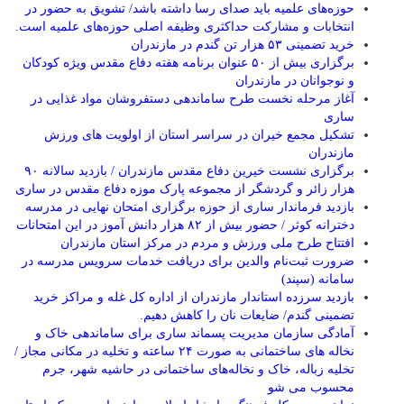
حوزه‌های علمیه باید صدای رسا داشته باشد/ تشویق به حضور در
انتخابات و مشارکت حداکثری وظیفه اصلی حوزه‌های علمیه است.
خرید تضمینی ۵۳ هزار تن گندم در مازندران
برگزاری بیش از ۵۰ عنوان برنامه هفته دفاع مقدس ویژه کودکان
و نوجوانان در مازندران
آغاز مرحله نخست طرح ساماندهی دستفروشان مواد غذایی در
ساری
تشکیل مجمع خیران در سراسر استان از اولویت های ورزش
مازندران
برگزاری نشست خیرین دفاع مقدس مازندران / بازدید سالانه ۹۰
هزار زائر و گردشگر از مجموعه پارک موزه دفاع مقدس در ساری
بازدید فرماندار ساری از حوزه برگزاری امتحان نهایی در مدرسه
دخترانه کوثر / حضور بیش از ۸۲ هزار دانش آموز در این امتحانات
افتتاح طرح ملی ورزش و مردم در مرکز استان مازندران
ضرورت ثبت‌نام والدین برای دریافت خدمات سرویس مدرسه در
سامانه (سپند)
بازدید سرزده استاندار مازندران از اداره کل غله و مراکز خرید
تضمینی گندم/ ضایعات نان را کاهش دهیم.
آمادگی سازمان مدیریت پسماند ساری برای ساماندهی خاک و
نخاله های ساختمانی به صورت ۲۴ ساعته و تخلیه در مکانی مجاز /
تخلیه زباله، خاک و نخاله‌های ساختمانی در حاشیه شهر، جرم
محسوب می شو