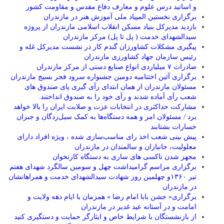
و اساتید درس علوم و معارف دفاع مقدس و مقاومت کشور
برگزاری نخستین المپیاد ملی آموزش هنر در مازندران
بازدید مدیرکل بنیاد مسکن انقلاب اسلامی مازندران از پروژه
سیدالشهدای خدمت ( پل تا پل) مرکز مازندران
پیگیری مشکلات کشاورزان گندم کار در نشست مدیرکل غله و
رئیس سازمان جهاد کشاورزی مازندران
صادرات ۷ میلیاردی انواع صنایع دستی از مرکز مازندران
برگزاری آئین اختتامیه دومین جشنواره سرود فجر بسیج مازندران
مسئولان مازندران از همان ابتدای رآی گیری پای صندوق های
شعب رآی آماده شدند و رآی خود را به صندوق انداختند.
مشارکت حداکثری در انتخابات عزت و صلابت ایران را بالا خواهد
برد / مسئولان امر و همه دستگاه‌ها به کمک سیل‌زدگان و جبران
خسارات بشتابند
پیش بینی شعب اخذ رای مناسب‌سازی شده ، ویژه افراد دارای
معلولیت، جانبازان و سالمندان در مازندران
مجهز شدن تاکسی های ساری به دستگاه کارتخوان
برگزاری مراسم گرامیداشت چهل و سومین سالگرد شهدای هفتم
تیر ۱۳۶۰و چهلمین روز شهادت سیدالشهدای خدمت و همراهانشان
در مازندران
برگزاری« جشن بابا امام رضا » همزمان با ایام دهه ولایت و
امامت و در آستانه عید غدیر در مازندران
از بازنشستگان با شرایط خاص و ایثارگر حمایت و دستگیری کنید