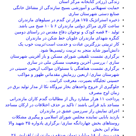
زندگی (رز)در کتابخانه مرکز استان
حمایت تسهیلاتی و آموزشی بسیج سازندگی از مشاغل خانگی
صنایع دستی شهرستان ساری
ذخیره استراتژیک ۱۷۵ هزار تن گندم در سیلوهای مازندران
ساعت کاری مراکز دولتی مازندران ۶ تا ۱۰ صبح می باشد.
تولید ۴۰ قصه کودک و نوجوان دفاع مقدس در راستای دومین
کنگره شهدای مازندران علویان خط شکن در مازندران
کار تربیتی بزرگترین عبادت و خدمت است/تربیت خوب یک
دانش‌آموز شاید منجر به تربیت رئیسی‌ها شود.
برگزاری ‌نشست تلفیقی شورای مسکن و باز آفرینی شهرستان
ساری / بررسی آخرین وضعیت مسکن ملی در ساری
برگزاری نشست هماهنگی با مسئولان مواکب اربعین حسینی در
شهرستان ساری/ اربعین رزمایشِ مقدماتیِ ظهور و مواکب
حسینی تجلیگاه بصیرت، معرفت کرامت…
جلوگیری از خروج واحدهای بخار نیروگاه نکا از مدار تولید برق در
زمان اوج مصرف
پرداخت ۱۱ هزار میلیارد ریال از مطالبات گندم کاران مازندرانی
مساجد باید قرآنی باشند / تاکید بر حذف اختلافات در ارکان مساجد
اجرای نمایش راز سرزمین عشق در مازندران
بازدید بابایی نماینده مجلس شورای اسلامی و پیگیری مشکلات
روستاهای بخش چهاردانگه ساری/ برگزاری یادواره ۳۵ شهید والا
مقام این بخش
جذب بیش از ۱۸ میلیارد تومان صدقه درمازندران / افزایش ۲۶