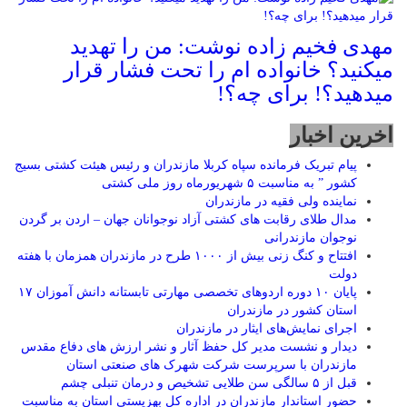
مهدی فخیم زاده نوشت: من را تهدید
میکنید؟ خانواده ام را‌ تحت فشار قرار
میدهید؟! برای چه؟!
اخرین اخبار
پیام تبریک فرمانده سپاه کربلا مازندران و رئیس هیئت کشتی بسیج
کشور ” به مناسبت ۵ شهریورماه روز ملی کشتی
نماينده ولی فقیه در مازندران
مدال طلای رقابت های کشتی آزاد نوجوانان جهان – اردن بر گردن
نوجوان مازندرانی
افتتاح و کنگ زنی بیش از ۱۰۰۰ طرح در مازندران همزمان با هفته
دولت
پایان ۱۰ دوره اردوهای تخصصی مهارتی تابستانه دانش آموزان ۱۷
استان کشور در مازندران
اجرای نمایش‌های ایثار در مازندران
دیدار و نشست مدیر کل حفظ آثار و نشر ارزش های دفاع مقدس
مازندران با سرپرست شرکت شهرک های صنعتی استان
قبل از ۵ سالگی سن طلایی تشخیص و درمان تنبلی چشم
حضور استاندار مازندران در اداره کل بهزیستی استان به مناسبت