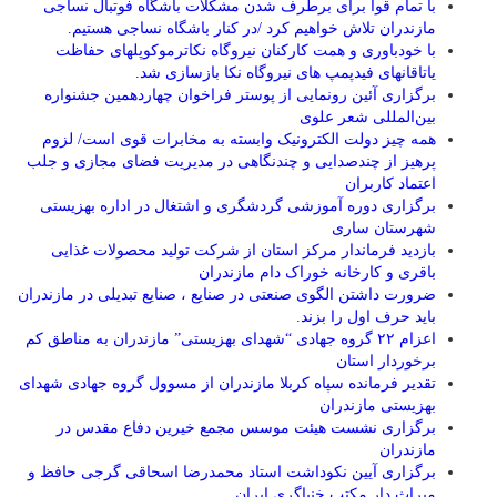
با تمام قوا برای برطرف شدن مشکلات باشگاه فوتبال نساجی
مازندران تلاش خواهیم کرد /در کنار باشگاه نساجی هستیم.
با خودباوری و همت کارکنان نیروگاه نکاترموکوپلهای حفاظت
یاتاقانهای فیدپمپ های نیروگاه نکا بازسازی شد.
برگزاری آئین رونمایی از پوستر فراخوان چهاردهمین جشنواره
بین‌المللی شعر علوی
همه چیز دولت الکترونیک وابسته به مخابرات قوی است/ لزوم
پرهیز از چندصدایی و چندنگاهی در مدیریت فضای مجازی و جلب
اعتماد کاربران
برگزاری دوره آموزشی گردشگری و اشتغال در اداره بهزیستی
شهرستان ساری
بازدید فرماندار مرکز استان از شرکت تولید محصولات غذایی
باقری و کارخانه خوراک دام مازندران
ضرورت داشتن الگوی صنعتی در صنایع ، صنایع تبدیلی در مازندران
باید حرف اول را بزند.
اعزام ۲۲ گروه جهادی “شهدای بهزیستی” مازندران به مناطق کم
برخوردار استان
تقدیر فرمانده سپاه کربلا مازندران از مسوول گروه جهادی شهدای
بهزیستی مازندران
برگزاری نشست هیئت موسس مجمع خیرین دفاع مقدس در
مازندران
برگزاری آیین نکوداشت استاد محمدرضا اسحاقی گرجی حافظ و
میراث دارِ مکتب خنیاگری ایران