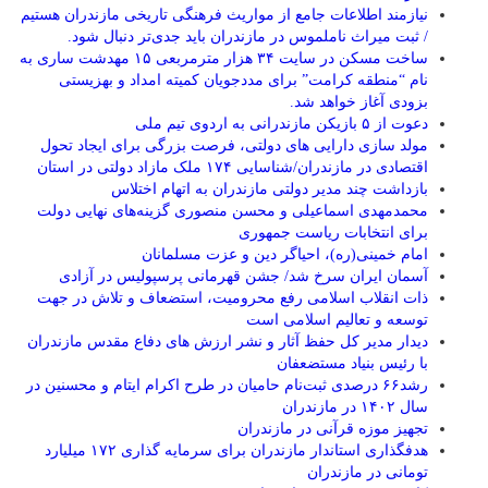
نیازمند اطلاعات جامع از مواریث فرهنگی تاریخی مازندران هستیم
/ ثبت میراث ناملموس در مازندران باید جدی‌تر دنبال شود.
ساخت مسکن در سایت ۳۴ هزار مترمربعی ۱۵ مهدشت ساری به
نام “منطقه کرامت” برای مددجویان کمیته امداد و بهزیستی
بزودی آغاز خواهد شد.
دعوت از ۵ بازیکن مازندرانی به اردوی تیم ملی
مولد سازی دارایی های دولتی، فرصت بزرگی برای ایجاد تحول
اقتصادی در مازندران/شناسایی ۱۷۴ ملک مازاد دولتی در استان
بازداشت چند مدیر دولتی مازندران به اتهام اختلاس
محمدمهدی اسماعیلی و محسن منصوری گزینه‌های نهایی دولت
برای انتخابات ریاست جمهوری
امام خمینی(ره)، احیاگر دین و عزت مسلمانان
آسمان ایران سرخ شد/ جشن قهرمانی پرسپولیس در آزادی
ذات انقلاب اسلامی رفع محرومیت، استضعاف و تلاش در جهت
توسعه و تعالیم اسلامی است
دیدار مدیر کل حفظ آثار و نشر ارزش های دفاع مقدس مازندران
با رئیس بنیاد مستضعفان
رشد۶۶ درصدی ثبت‌نام حامیان در طرح اکرام ایتام و محسنین در
سال ۱۴۰۲ در مازندران
تجهیز موزه قرآنی در مازندران
هدفگذاری استاندار مازندران برای سرمایه گذاری ۱۷۲ میلیارد
تومانی در مازندران