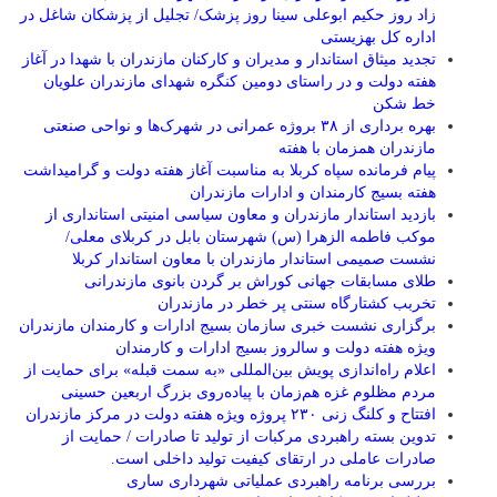
زاد روز حکیم ابوعلی سینا روز پزشک/ تجلیل از پزشکان شاغل در
اداره کل بهزیستی
تجدید میثاق استاندار و مدیران و کارکنان مازندران با شهدا در آغاز
هفته دولت و در راستای دومین کنگره شهدای مازندران علویان
خط شکن
بهره برداری از ۳۸ بروژه عمرانی در شهرک‌ها و نواحی صنعتی
مازندران همزمان با هفته
پیام فرمانده سپاه کربلا به مناسبت آغاز هفته دولت و گرامیداشت
هفته بسیج کارمندان و ادارات مازندران
بازدید استاندار مازندران و معاون سیاسی امنیتی استانداری از
موکب فاطمه الزهرا (س) شهرستان بابل در کربلای معلی/
نشست صمیمی استاندار مازندران با معاون استاندار کربلا
طلای مسابقات جهانی کوراش بر گردن بانوی مازندرانی
تخربب کشتارگاه سنتی پر خطر در مازندران
برگزاری نشست خبری سازمان بسیج ادارات و کارمندان مازندران
ویژه هفته دولت و سالروز بسیج ادارات و کارمندان
اعلام راه‌اندازی پویش بین‌المللی «به سمت قبله» برای حمایت از
مردم مظلوم غزه هم‌زمان با پیاده‌روی بزرگ اربعین حسینی
افتتاح و کلنگ زنی ۲۳۰ پروژه ویژه هفته دولت در مرکز مازندران
تدوین بسته راهبردی مرکبات از تولید تا صادرات / حمایت از
صادرات عاملی در ارتقای کیفیت تولید داخلی است.
بررسی برنامه راهبردی عملیاتی شهرداری ساری