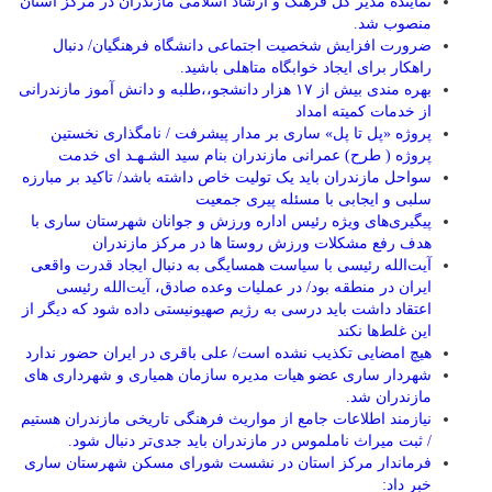
نماینده مدیر کل فرهنگ و ارشاد اسلامی مازندران در مرکز استان
منصوب شد.
ضرورت افزایش شخصیت اجتماعی دانشگاه فرهنگیان/ دنبال
راهکار برای ایجاد خوابگاه متاهلی باشید.
بهره مندی بیش از ۱۷ هزار دانشجو،،طلبه و دانش آموز مازندرانی
از خدمات کمیته امداد
پروژه «پل تا پل» ساری بر مدار پیشرفت / نامگذاری نخستین
پروژه ( طرح) عمرانی مازندران بنام سید الشـهـد ای خدمت
سواحل مازندران باید یک تولیت خاص داشته باشد/ تاکید بر مبارزه
سلبی و ایجابی با مسئله پیری جمعیت
پیگیری‌های ویژه رئیس اداره ورزش و جوانان شهرستان ساری با
هدف رفع مشکلات ورزش روستا ها در مرکز مازندران
آیت‌الله رئیسی با سیاست همسایگی به دنبال ایجاد قدرت واقعی
ایران در منطقه بود/ در عملیات وعده صادق، آیت‌الله رئیسی
اعتقاد داشت باید درسی به رژیم صهیونیستی داده شود که دیگر از
این غلط‌ها نکند
هیچ امضایی تکذیب نشده است/ علی باقری در ایران حضور ندارد
شهردار ساری عضو هیات مدیره سازمان همیاری و شهرداری های
مازندران شد.
نیازمند اطلاعات جامع از مواریث فرهنگی تاریخی مازندران هستیم
/ ثبت میراث ناملموس در مازندران باید جدی‌تر دنبال شود.
فرماندار مرکز استان در نشست شورای مسکن شهرستان ساری
خبر داد: