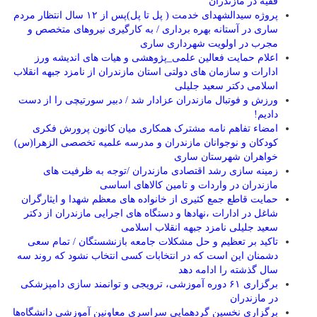
فقیه در مازندران
پروژه سیدالشهدای خدمت ( پل تا پل)پس از ۱۲ سال انتظار مردم
ساری در آستانه بهره برداری / به کارگیری نیروهای متخصص و
مجرب در اولویت شهرداری ساری
اعلام حمایت فعالین علمی_پژوهشی و هیات های اندیشه ورز
ادارات و سازمان های دولتی استان مازندران از نامزد جبهه انقلاب
اسلامی دکتر سعید جلیلی
ورزش و فوتبال مازندران عزادار شد / دبیر سورتیچی را از دست
دادیم!
امضاء تفاهم نامه مشترک همکاری میان کانون پرورش فکری
کودکان و نوجوانان مازندران و مدرسه علمیه تخصصی الزهرا(س)
خواهران شهرستان ساری
زمینه سازی رشد اقتصادی مازندران /توجه به ظرفیت های
مازندران در واردات و تامین کالاهای اساسی
حمایت قاطع جمع کثیری از خانواده های معظم شهدا و ایثارگران
شاغل در ادارات ،نهادها و دستگاه های اجرایی مازندران از دکتر
سعید جلیلی نامزد جبهه انقلاب اسلامی
تاکید بر تعظیم و حل مشکلات جامعه بازنشستگان / تمام سعی
دشمنان این است که در انتخابات کسی انتخاب نشود که روند سه
سال گذشته را ادامه دهد
برگزاری ۶۱ دوره آموزشی، ترویجی و توانمند سازی دامپزشکی
در مازندران
برگزاری نخسین گردهمایی سراسری معاونین آموزشی دانشگاه‌ها