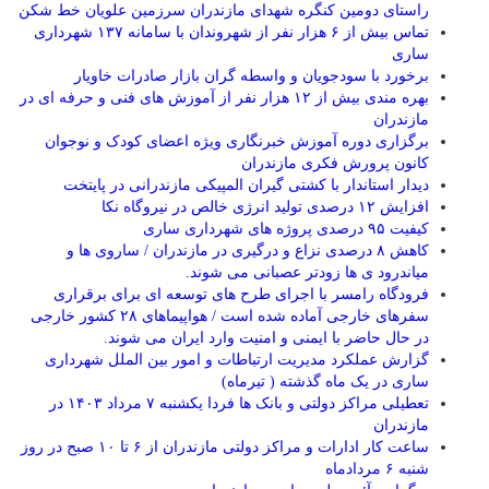
راستای دومین کنگره شهدای مازندران سرزمین علویان خط شکن
تماس بیش از ۶ هزار نفر از شهروندان با سامانه ۱۳۷ شهرداری
ساری
برخورد با سودجویان و واسطه گران بازار صادرات خاویار
بهره مندی بیش از ۱۲ هزار نفر از آموزش های فنی و حرفه ای در
مازندران
برگزاری دوره آموزش خبرنگاری ویژه اعضای کودک و نوجوان
کانون پرورش فکری مازندران
دیدار استاندار با کشتی گیران المپیکی مازندرانی در پایتخت
افزایش ۱۲ درصدی تولید انرژی خالص در نیروگاه نکا
کیفیت ۹۵ درصدی پروژه های شهرداری ساری
کاهش ۸ درصدی نزاع و درگیری در مازندران / ساروی ها و
میاندرود ی ها زودتر عصبانی می شوند.
فرودگاه رامسر با اجرای طرح های توسعه ای برای برقراری
سفرهای خارجی آماده شده است / هواپیماهای ۲۸ کشور خارجی
در حال حاضر با ایمنی و امنیت وارد ایران می شوند.
گزارش عملکرد مدیریت ارتباطات و امور بین الملل شهرداری
ساری در یک ماه گذشته ( تیرماه)
تعطیلی مراکز دولتی و بانک ها فردا یکشنبه ۷ مرداد ۱۴۰۳ در
مازندران
ساعت کار ادارات و مراکز دولتی مازندران از ۶ تا ۱۰ صبح در روز
شنبه ۶ مردادماه