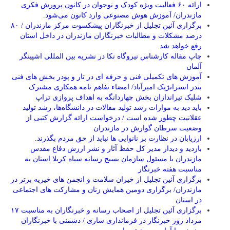
ارائه ۶۰ فعالیت ویژه کودک و نوجوان در کانون پرورش فکری
مازندران/ آموزش هوش مصنوعی وارد کانون می‌شود.
برگزاری آئین تجلیل از خبرنگاران پیشکسوت مرکز مازندران / ۸۰
درصد مشکلات و مطالبات خبرنگاران مازندران در داخل استان
رفع خواهد شد.
چاپ مقاله کارشناس نيروگاه نكا در نشریه بین المللی اشپینگر
آلمان
آموزش های تکمیلی فنی و حرفه ای در تار و پودر بخش های فنی
بندر استراتژیک امیرآباد/ امضاء تفاهم نامه همکاری مشترک
شلیک تیراندازان بخش چهاردانگه به اهداف پروازی تراپ
باید دید به موازات رشد تولید مقالات در دانشگاه‌ها، رشد تولید
عقلانیت چطور شده است / درخواست ارائه گزارش کتبی از
وضعیت سرطان گوارش در مازندران
ارزیابان در نظارت بر نانوایی ها نباید از حق مردم بگذرند.
بازدید و دیدار مدیر کل حفظ آثار و نشر ارزش دفاع مقدس
مازندران با مسئول سازمان بسیج رسانه سپاه کربلا استان به
مناسبت هفته خبرنگار
برگزاری آئین تجلیل از خیران سلامت و انجمن های خیریه برتر در
مازندران/ برگزاری دومین همایش زنان و مشارکت های اجتماعی
در استان
برگزاری آئین تجلیل از اصحاب رسانه و خبرنگاران به مناسبت ۱۷
مرداد روز خبرنگار در فرمانداری ساری / دشمنی با خبرنگاران