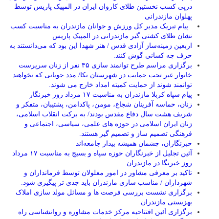
درپی کسب نخستین طلای کاروان ایران در المپیک پاریس توسط
پهلوان مازندرانی
‍ ‍ پیام تبریک مدیر کل ورزش و جوانان مازندران به مناسبت کسب
نشان طلای کشتی گیر مازندرانی در المپیک پاریس
اربعین زمینه‌ساز آزادی قدس / هنر شهدا این بود که می‌دانستند به
حرف چه کسانی گوش کنند.
برگزاری مراسم طرح توانمند سازی ۳۵ نفر از زنان سرپرست
خانوار غیر تحت حمایت در شهرستان نکا/ مدد جویانی که نخواهند
توانمند شوند از حمایت کمیته امداد خارج می شوند.
پیام سپاه کربلا مازندران به مناسبت ۱۷ مرداد روز خبرنگار
زنان، حماسه آفرینان شجاع، مومن، پاکدامن، پشتیبان، متفکر و
شریف هشت سال دفاع مقدس بودند/ به برکت انقلاب اسلامی،
زنان ایران اسلامی در حوزه های علمی، سیاسی، اجتماعی و
فرهنگی تصمیم ساز و تصمیم گیر هستند.
خبرنگاران، چشمان همیشه بیدار جامعه‌اند
آئین تجلیل از خبرنگاران حوزه سپاه و بسیج به مناسبت ۱۷ مرداد
روز خبرنگا در مازندران
تاکید بر معرفی مشاور در امور معلولان توسط فرمانداران و
شهرداران / مناسب سازی مازندران باید جدی تر پیگیری شود.
برگزاری نشست بررسی فرصت ها و مسائل مولد سازی املاک
بهزیستی مازندران
برگزاری آئین افتتاحیه مرکز خدمات مشاوره و روانشناسی راه