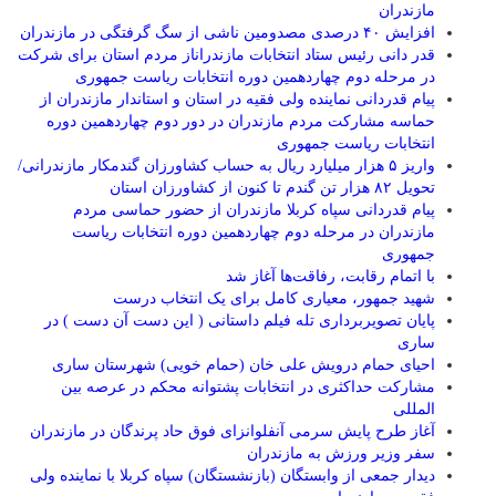
مازندران
افزایش ۴۰ درصدی مصدومین ناشی از سگ گرفتگی در مازندران
قدر دانی رئیس ستاد انتخابات مازندراناز مردم استان برای شرکت
در مرحله دوم چهاردهمین دوره انتخابات ریاست جمهوری
پیام قدردانی نماینده ولی فقیه در استان و استاندار مازندران از
حماسه مشارکت مردم مازندران در دور دوم چهاردهمین دوره
انتخابات ریاست جمهوری
واریز ۵ هزار میلیارد ریال به حساب کشاورزان گندمکار مازندرانی/
تحویل ۸۲ هزار تن گندم تا کنون از کشاورزان استان
پیام قدردانی سپاه کربلا مازندران از حضور حماسی مردم
مازندران در مرحله دوم چهاردهمین دوره انتخابات ریاست
جمهوری
با اتمام رقابت، رفاقت‌ها آغاز شد
شهید جمهور، معیاری کامل برای یک انتخاب درست
پایان تصویربرداری تله فیلم داستانی ( این دست آن دست ) در
ساری
احیای حمام درویش علی خان (حمام خویی) شهرستان ساری
مشارکت حداکثری در انتخابات پشتوانه محکم در عرصه بین
المللی
آغاز طرح پایش سرمی آنفلوانزای فوق حاد پرندگان در مازندران
سفر وزیر ورزش به مازندران
دیدار جمعی از وابستگان (بازنشستگان) سپاه کربلا با نماینده ولی