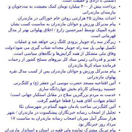
دشمنی با آزادی و حقیقت است.
پرداخت بیش از ۴۰۰ میلیارد تومان کمک معیشت به مددجویان و
نیازمندان مازندرانی
احداث مخازن ۲۵ هزارتنی روغن خام خوراکی در مازندران
پیام مدیرکل ورزش و جوانان مازندران به مناسبت کسب نشان
نقره المپیک توسط امیرحسین زارع / اخلاق پهلوانی بهتر ار مدال
قهرمانی است.
زیرگذر سه راه جویبار بزودی کلنگ زنی خواهد شد و عملیات
تکمیل نهایی پل سه راه جویبار مجدانه شتاب گیری می شود/دولت
وفاق ملی متشکل از همه گرایش‌ها و نگاه‌های سیاسی است.
تقدیر و قدردانی رئیس ستاد کل نیرو‌های مسلح کشور از زحمات
فرمانده سپاه کربلا مازندران
پیام مدیرکل ورزش و جوانان مازندران پس از کسب مدال نقره
پهلوان مازندرانی
آئین افتتاحیه مسجد حضرت موسی ابن جعفر (ع) و کلنگ‌زنی
حسینیه روستای کارنام بخش چهاردانگه ساری
خدمت به مردم بزرگترین سلاح در مقابل استکبار جهانی است/
انتقام شهادت آقای هنیه را قطعا خواهیم گرفت.
آئین کلنگ‌زنی ساخت یادمان شهید گمنام در شهرستان نکا
تجلیل از اصحاب رسانه خبرنگاران پیشکسوت در مازندران / شهر
هزار سنگر آمل میزبان اصحاب رسانه مازندران به مناسبت ۱۷
مرداد روز خبرنگار بود.
پیام تبریک مشترک نماینده ولی فقیه در استان و استاندار مازندران